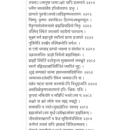
तपसाऽऽत्मजुषा धामाऽक्षरं चापि प्रलभ्यते ॥२०॥
धर्मेण सात्त्वतेनैव हरिर्नारायणः प्रभुः ।
प्राप्यते पुरुषोऽनन्तोऽनादिकृष्णनरायणः ॥२१॥
विष्णुः कृष्णः स्वर्णकेशः हिरण्यश्मश्रुरच्युतः ।
वैकुण्ठगोलोकवासो ब्रह्मप्रियाप्रियो विभुः ॥२२॥
तस्मिन् स्थितं जगत्सर्वं जडचैत्यं चराचरम् ।
सूक्ष्मं सर्वं ब्रह्मजुष्टं स्थौल्यं प्राप्य प्रजायते ॥२३॥
पुष्टिमेति ततश्चैव तस्मिन्नप्येति सर्वशः ।
स एषो भगवान् प्राप्यो भक्त्या च संयमेन च ॥२४॥
तद्भावभावितः प्राज्ञो निर्मलो ब्रह्मनिष्ठकः ।
ब्राह्मीं स्थितिं वशीकृत्य सुखानन्त्यं समश्नुते ॥२५॥
स्वर्णं वह्निसहस्रार्चिर्योजितं ध्मायितं मुहुः ।
शुद्धं सम्पद्यते चात्मा ज्ञानभक्त्यादियोजितः ॥२६॥
जन्मान्तरशतेनापि वैकेन जन्मनाऽपि वा ।
यत्नेन महता चात्मा कल्मषोऽपि विशुद्ध्यति ॥२७॥
अनादिश्रीकृष्णनारायणो हरिः श्रियाः पतिः ।
कृपया भक्तियोगे न सन्निधिं भजतेऽस्य च ॥२८॥
अक्षरे वा क्षरे लोके यथा तद्वद् भवद्गृहे ।
समायाति च रमतेऽनुग्रहप्रेरितः स्वयम् ॥२९॥
ब्रह्मलोकोऽस्य मूर्धाऽस्तीश्वरलोका हृदादिकम् ।
जीवलोकाश्चरणौ च त्रेधा सृष्टिर्व्यवस्थिता ॥३०॥
कर्मणां तपसां वापि ज्ञानानां विविधात्मनाम् ।