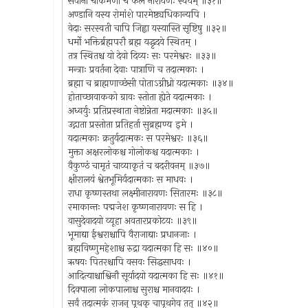
सेवानां चाकर्मणां च फलं नारायणः स्वयम् ॥३१॥
अण्डानि यस्य रोमांशे पारमेष्ठ्यधिकान्यपि ।
वेदाः सरस्वती चापि जिह्वा यस्यास्ति सृष्टिषु ॥३२॥
धर्मो भक्तिर्ब्रह्मपरौ ब्रह्म यद्धृदये स्थितम् ।
तत्र स्थितश्च यो देवो दिव्यः सः परमेश्वरः ॥३३॥
मन्त्राः प्रवर्तना देवाः पात्राणि च तदात्मकाः ।
ब्रह्मा च ब्राह्मणाच्छंसी पोताऽग्नीध्रो यदात्मकाः ॥३४॥
होताच्छावाकको ग्रावः स्तोता ह्येते यदात्मकाः ।
अध्वर्युः प्रतिप्रस्थाता नेष्टोन्नेता मदात्मकाः ॥३५॥
उद्गाता प्रस्तोता प्रतिहर्ता सुब्रह्मण्य इमे ।
यदात्मकाः क्रतुर्यदात्मकः स परमेश्वरः ॥३६॥
मुक्ता अक्षरलोकश्च गोलोकश्च यदात्मकाः ।
वैकुण्ठं चामृतं चाव्याकृतं च बदरीवनम् ॥३७॥
क्षीरालयं श्वेतभूमिर्यदात्मकाः स माधवः ।
राधा कृष्णस्तथा लक्ष्मीनारायणः सितारमः ॥३८॥
रमाकान्तः पद्मजेश कृष्णनारायणः स हि ।
वासुदेवादयो व्यूहा अवतारप्रकोटयः ॥३९॥
भूमाद्या ईश्वराश्चापि वैराजाद्याः प्रधानजाः ।
ब्रह्मविष्णुमहेशाश्च रुद्रा यदात्मका हि सः ॥४०॥
ऋषयः पितरश्चापि वसवः सिद्धसाधवः ।
आदित्याश्चाश्विनौ सूर्यादयो यदात्मका हि सः ॥४१॥
दिक्पाला लोकपालाश्च सुराश्च मानवादयः ।
सर्वं तदात्मकं राजन् पृथक् चापृथगेव तत् ॥४२॥