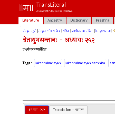
TransLiteral
A Nonprofit Public Service Initiative.
Literature
Ancestry
Dictionary
Prashna
|
|
|
|
|
संस्कृत सूची
संस्कृत स्तोत्र साहित्य
संहिता
लक्ष्मीनारायणसंहिता
त्रेतायुगसन्तानः
त्रेतायुगसन्तानः - अध्यायः २५२
लक्ष्मीनारायणसंहिता
Tags
:
lakshminarayan
lakshminarayan samhita
sa
अध्यायः २५२
Translation - भाषांतर