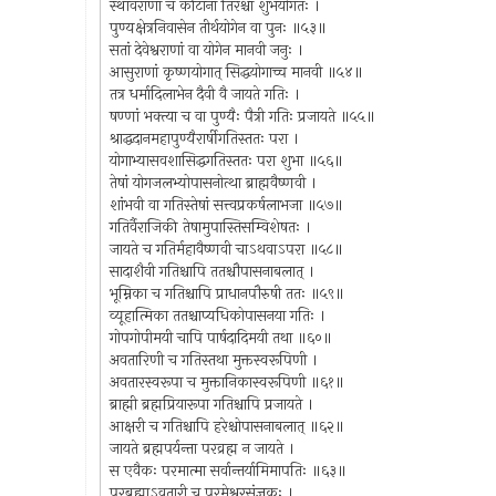
स्थावराणां च कीटानां तिरश्चां शुभयोगतः ।
पुण्यक्षेत्रनिवासेन तीर्थयोगेन वा पुनः ॥५३॥
सतां देवेश्वराणां वा योगेन मानवी जनुः ।
आसुराणां कृष्णयोगात् सिद्धयोगाच्च मानवी ॥५४॥
तत्र धर्मादिलाभेन दैवी वै जायते गतिः ।
षण्णां भक्त्या च वा पुण्यैः पैत्री गतिः प्रजायते ॥५५॥
श्राद्धदानमहापुण्यैरार्षीगतिस्ततः परा ।
योगाभ्यासवशासिद्धगतिस्ततः परा शुभा ॥५६॥
तेषां योगजलभ्योपासनोत्था ब्राह्मवैष्णवी ।
शांभवी वा गतिस्तेषां सत्त्वप्रकर्षलाभजा ॥५७॥
गतिर्वैराजिकी तेषामुपास्तिसम्विशेषतः ।
जायते च गतिर्महावैष्णवी चाऽथवाऽपरा ॥५८॥
सादाशैवी गतिश्चापि ततश्चौपासनाबलात् ।
भूम्निका च गतिश्चापि प्राधानपौरुषी ततः ॥५९॥
व्यूहात्मिका ततश्चाप्यधिकोपासनया गतिः ।
गोपगोपीमयी चापि पार्षदादिमयी तथा ॥६०॥
अवतारिणी च गतिस्तथा मुक्तस्वरूपिणी ।
अवतारस्वरूपा च मुक्तानिकास्वरूपिणी ॥६१॥
ब्राह्मी ब्रह्मप्रियारूपा गतिश्चापि प्रजायते ।
आक्षरी च गतिश्चापि हरेश्चोपासनाबलात् ॥६२॥
जायते ब्रह्मपर्यन्ता परव्रह्म न जायते ।
स एवैकः परमात्मा सर्वान्तर्यामिमापतिः ॥६३॥
परब्रह्माऽवतारी च परमेश्वरसंज्ञकः ।