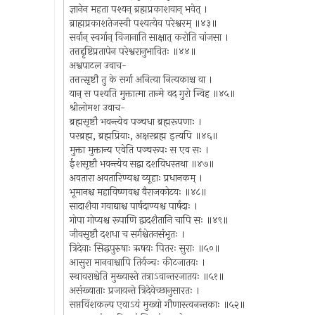
ज्ञानेन महता पश्यन् ब्रह्मप्रकाशवान् भवेत् ।
ब्राह्मप्रकाशतेजस्वी पश्यत्येव परेश्वरम् ॥४३॥
सर्वान् स्वर्गान् विजानाति साक्षात् करोति चांजसा ।
तत्तद्दृष्टिप्रतापेन परेश्वरानुभावितः ॥४४॥
अश्वपाटल उवाच-
तत्तत्सृष्टौ तु के सर्गा अनित्या नित्यकाश्च वा ।
यान् स पश्यति मुक्तात्मा तान्मे वद गुरो न्विह ॥४५॥
श्रीलोमश उवाच-
ब्रह्मसृष्टौ भवन्त्येव पञ्चधा ब्रह्मरूपणाः ।
परब्रह्म, ब्रह्मप्रियाः, अक्षरब्रह्म इत्यपि ॥४६॥
मुक्ता मुक्तान्य एवेति पञ्चरूपः स एव सः ।
ईशसृष्टौ भवन्त्येव सद्वा दशविधस्तथा ॥४७॥
अवतारा अवतारिण्यश्च व्यूहाः प्रधानकम् ।
भूमानश्च महाविष्णवश्च वैराजकोटयः ॥४८॥
सादाशैवा गवाद्याश्च पार्षदाण्यश्च पार्षदाः ।
गोपा गोप्यश्च रूपाणि द्वादशैतानि चापि सः ॥४९॥
जीवसृष्टौ दशधा च सर्गश्चेतनसंभृतः ।
त्रिदेवाः सिद्धपुरुषाः ऋषयः पितरः सुराः ॥५०॥
आसुरा मानवाश्चापि तिर्यञ्चः कीटजातयः ।
स्थावराश्चेति मुख्यास्ते तत्राऽवान्तरजातयः ॥५१॥
असंख्याताः प्रजायन्ते त्रिदेवेच्छानुसारतः ।
सप्तविंशकल्प एवाऽयं मुख्यो गौणास्त्वनन्तकाः ॥५२॥