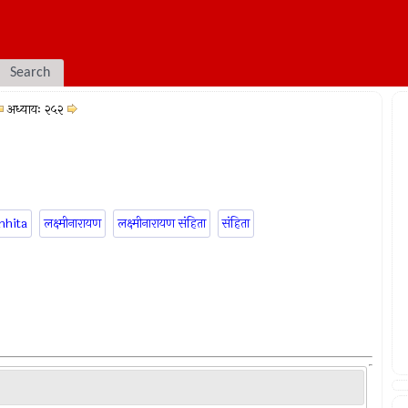
Search
अध्यायः २५२
mhita
लक्ष्मीनारायण
लक्ष्मीनारायण संहिता
संहिता