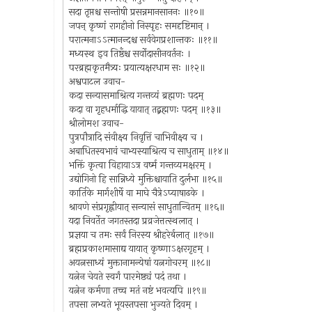
सदा तृप्तश्च सन्तोषी प्रसन्नमानसाननः ॥१०॥
जपन् कृष्णं रागहीनो निस्पृहः समदृष्टिमान् ।
परात्मनाऽऽत्मानन्दश्च सर्ववेगप्रशान्तकः ॥११॥
मध्यस्थ इव तिष्ठँश्च सर्वोदासीनवर्तनः ।
परब्रह्मकृतमैत्र्यः प्रयात्यक्षरधाम सः ॥१२॥
अश्वपाटल उवाच-
कदा सन्यासमाश्रित्य गन्तव्यं ब्रह्मणः पदम्
कदा वा गृहधर्माद्धि यायात् तद्ब्रह्मणः पदम् ॥१३॥
श्रीलोमश उवाच-
पुत्रपौत्रादि संवीक्ष्य निवृत्तिं चाभिवीक्ष्य च ।
अबाधितस्वभावं चाभ्यस्याश्रित्य च साधुताम् ॥१४॥
भक्तिं कृत्वा विहायाऽत्र वर्ष्म गन्तव्यमक्षरम् ।
उद्योगिनो हि सान्निध्ये मुक्तिश्चायाति दुर्लभा ॥१५॥
कार्तिके मार्गशीर्षे वा माघे चैत्रेऽप्याषाढके ।
श्रावणे संप्रगृह्णीयात् सन्यासं साधुतान्वितम् ॥१६॥
यदा निवर्तेत जगतस्तदा प्रव्रजेत्तत्स्थलात् ।
प्रज्ञया च तमः सर्वं निरस्य श्रीहरेर्बलात् ॥१७॥
ब्रह्मप्रकाशमासाद्य यायात् कृष्णाऽक्षरगृहम् ।
अयत्नसाध्यं मुक्तानामन्येषां यत्नगोचरम् ॥१८॥
यत्नेन चेयते स्वर्गं पारमेष्ठ्यं पदं तथा ।
यत्नेन कर्मणा तच्च मतं नष्टं भवत्यपि ॥१९॥
तपसा लभ्यते भूयस्तपसा भुज्यते दिवम् ।