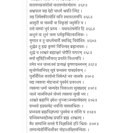
नारायणप्रकोटीनां नारायणोत्तमोत्तमः ॥६४॥
अश्वपाल यदा देही चाधर्मं श्रयति त्विह ।
तदा तिर्यक्कीटयोनिं याति स्थावरतामपि ॥६५॥
आसुरीं वा मानवीं वा निकृष्टां जनुमेति च ।
ततो याम्यां भुवं प्राप्य - यथावशेषमेति हि ॥६६॥
अशुभं वा शुभं जन्म धर्मकृच्चिरकालिकः ।
मुच्यत न तु चाधर्ममार्गी क्वचिद् वियोनितः ॥६७॥
शुद्धेन तु हृदा कृष्णं विचिन्वन् ब्रह्मभावनः ।
शुद्धं च शाश्वतं ब्रह्माक्षरं चोपैति यत्परम् ॥६८॥
सर्वा सृष्टिर्हरेर्लोकात् प्रवर्तते विशत्यपि ।
तमेव भज चान्तःस्थं प्रत्यक्षं कृष्णवल्लभम् ॥६९॥
सृजोर्णनाभिवत् सूत्रं ग्रन्थस्व यावदर्थकम् ।
पुनर्निगिल कार्यान्ते निर्बन्धो भव जालके ॥७०॥
यदा त्यक्त्वा मोहजालं पुनर्नवं प्रकाशय ।
त्यक्त्वा धर्म्यं चान्यदेव विकाशय सुखप्रदम् ॥७१॥
जालं जालनिधानं वोभयं त्यक्त्वा सुखी भव ।
शाश्वते ब्रह्मणि क्ष्मेश भुञ्जाऽनन्तप्रमोदनम् ॥७२॥
ग्रन्थयो हृदयस्येह भवन्ति वासनाश्रिताः ।
प्रध्वस्ता ब्रह्मविज्ञप्त्या पुनर्नवा न सन्ति च ॥७३॥
ग्रन्थिबन्धनहीनश्च प्रयाति ब्रह्म शाश्वतम् ।
नैव ताम्यन्ति सन्तो वै विज्ञानिनो हरिं श्रिताः ॥७४॥
ताम्यत्येवोर्मिभिर्लोका मोहाशादिसमन्विताः ।