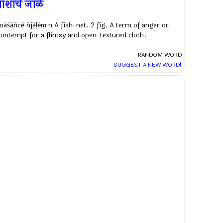
ाशांचें जाळें
māśāñcē ñjāḷēṃ n A fish-net. 2 fig. A term of anger or
contempt for a flimsy and open-textured cloth.
RANDOM WORD
SUGGEST A NEW WORD!