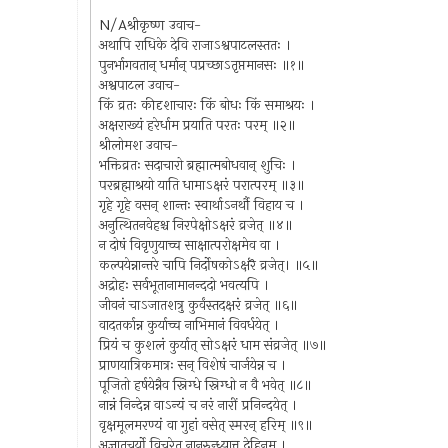
N/Aश्रीकृष्ण उवाच-
अथापि राधिके देवि राजाऽश्वपाटलस्ततः ।
पुनर्भागवतान् धर्मान् पप्रच्छाऽतृप्तमानसः ॥१॥
अश्वपाटल उवाच-
किं व्रतः कीदृशाचारः किं बोधः किं समाश्रयः ।
अक्षराख्यं हरेर्धाम प्रयाति परतः परम् ॥२॥
श्रीलोमश उवाच-
भक्तिव्रतः सदाचारो ब्रह्मात्मबोधवान् शुचिः ।
परब्रह्माश्रयो याति धामाऽक्षरं परात्परम् ॥३॥
गृहे गृहे वसन् शान्तः स्वार्थाऽनर्थौ विहाय च ।
अनुत्थितनवेहश्च निरपेक्षोऽक्षरं व्रजेत् ॥४॥
न दोषं विवृणुयाच्च साक्षात्परोक्षमेव वा ।
कल्पयेन्नान्तरे चापि निर्दोषकोऽक्षरॆ व्रजेत्। ॥५॥
अद्रोहः सर्वभूतानामानन्ददो भवत्यपि ।
जीवनं चाऽजातशत्रु कुर्वंस्तदक्षरं व्रजेत् ॥६॥
वादतर्कान्न कुर्याच्च नाभिमानं विवर्धयेत् ।
प्रियं च कुशलं कुर्यात् सोऽक्षरं धाम संव्रजेत् ॥७॥
प्राणयात्रिकमात्रः सन् विशेषं चार्जयेन्न च ।
पूजितो हर्षयेन्नैव स्निग्धे स्निग्धो न वै भवेत् ॥८॥
नान्नं निन्देन्न वाऽन्यं च नरं नारीं प्रनिन्दयेत् ।
वृक्षमूलमरण्यं वा गुहां वसेत् स्मरन् हरिम् ॥९॥
अज्ञातचर्यो विचरेत् नानुरुन्ध्यात्तु देहिनम् ।