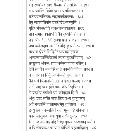
महारण्यनिवासाश्च कैलासशैलसन्निधौ ॥६७॥
आराधयन्ति त्रिनेत्रं कृशा धमनिसन्तताः ।
व्रतोपवासनिरताः सहस्रवर्षतापसाः ॥६८।
तेषु सरस्पतिर्नाम व्रतश्रेष्ठोऽभवन्मुनिः ।
गृहिधर्मपरश्चापि यज्ञस्वाध्यायतत्परः ॥६९॥
तान् समाराधयतोऽपि नैव तुष्यति शंकरः ।
तदा श्रीपार्वती देवी सदया प्राह शंकरम् ॥७०॥
तेषां क्लेशक्षयं शंभो विधेहि कुरु मे दयाम् ॥७१॥
कथं न दीयते सिद्धिर्गतेऽप्यब्दसहस्रके ।
शुष्कस्नाय्वस्थिदेहानां तपतां गृहधर्मिणाम् ॥७२॥
तच्छ्रुत्वा शंकरः प्राह धर्मस्य गहनां गतिम् ।
देवि त्वं नैव जानासि न ते कामविवर्जिताः ॥७३॥
न च क्रोधेन निर्मुक्ताः केवलं मूढतापसाः ।
नैते धर्मं विजानन्ति ततो न दीयते फलम् ॥७४॥
सती प्राह कथं ह्येते कामक्रोधादिदूषिताः ।
मे प्रदर्शय तच्छंभो परं कौतूहलं हि मे ॥७५॥
शंभुः प्राह सति! चात्र तिष्ठ पश्य कुतूहलम् ।
अहं गच्छामि तपतामाश्रमेषु कुचेष्टया ॥७६॥
इत्युक्त्वा वस्त्ररहितो नग्नो भूत्वा हि शंकरः ।
वनमालासुगन्धाढ्यो युवा सर्वांगसुन्दरः ॥७७॥
भिक्षाकपालभृद् देहि भिक्षामुक्त्वाऽऽश्रमान् ययौ ।
तं विलोक्याऽऽश्रमप्राप्तं योषितो ब्रह्मवादिनाम् ॥७८॥