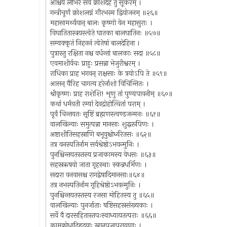
आश्चर्ये लेभिरे सर्वे क्रोशदेहं तु सूकरम् ।
गन्त्रीचूर्णं क्रोशलग्नं गौरभस्म द्वियोजनम् ॥२६॥
महासामर्थ्यवान् बालः कृष्णो येन महासुराः ।
विघातितास्त्रयस्त्वेते घातका बालघातिनः ॥५७॥
सम्यक्कृतं निहननं त्वेतेषां बालदेहिना ।
पुत्रास्तु रक्षिता नश्च वर्धन्तां बालकाः सदा ॥५८॥
एवमाशीर्वचः प्राहुः प्रसन्ना भेजुरीश्वरम् ।
राधिका प्राह भगवन् राक्षसाः के त्रयोऽपि ते ॥५९॥
आसन् यैरिह चागत्य हरेर्नाशो विचिन्तितः ।
श्रीकृष्णः प्राह राशेशि! शृणु तां पुण्यपावनीम् ॥६०॥
कथां धर्मवती रम्यां देवद्रोहोत्थितां पराम् ।
पूर्वं चिन्तयतः सृष्टिं ब्रह्मणस्त्वण्डजन्मनः ॥६१॥
वालखिल्याः समुत्पन्ना मानसाः शुद्धरूपिणः ।
अष्टाशीतिसहस्राणि बभूवुश्चोर्ध्वरेतसः ॥६२॥
तत्र वनस्पतिर्नाम सर्वश्रेष्ठोऽभवन्मुनिः ।
पुनश्चिन्तयतस्तस्य प्रजाकामस्य वेधसः ॥६३॥
सहस्रऋषयो जाता गृहस्थाः स्कन्नधर्मिणः ।
सदारा वनवासश्च रागद्वेषादिमानसाः॥६४॥
तत्र नभस्पतिर्नाम गृहिश्रेष्ठोऽभवन्मुनिः ।
पुनश्चिन्तयतस्तस्य रजसा मोहितस्य तु ॥६५॥
वालखिल्याः पुनर्जाताः षष्टिसहस्रसंख्यकाः ।
सर्वे वै दारसहितास्तपःस्वाध्यायतत्पराः ॥६६॥
कामक्रोधादिहृदयाः स्नानपूजापरायणाः ।