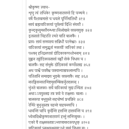
श्रीकृष्ण उवाच-
शृणु त्वं राधिके! कृष्णनारायणो हि पञ्चमे ।
वर्षे वैशाखमासे च धवले पूर्णिमातिथौ ॥१॥
सायं ब्रह्मवाटिकायां पूर्वस्यां दिशि संययौ ।
कुन्दकुसुमसौगन्ध्याऽनिलोद्याने वयस्ययुक् ॥२॥
इतस्ततो विहरति रमते याति बालकैः ।
प्रायः सायं समयस्य सन्निधौ परमेश्वरः ॥३॥
वाटिकायां समुद्भूतां मकायीं जारिकां तथा ।
पश्यन् हरिद्रसपत्रां डोडिकाकणशोभनाम् ॥४॥
गृह्णन तड्डोडिकास्तासां वह्नौ सेकं विधाय च ।
बालकैः सह संभुक्ते डोडिकानां कणाँस्तदा ॥५॥
अथ पार्श्वे पवनैश्च पक्वान्याम्रफलान्यपि ।
पतितानि समादाय भुङ्क्ते वयस्यकैः सह ॥६॥
नारङ्गिसन्तरामिष्टमुसम्बिखर्जुरादकान् ।
भुंजते बालकाः सर्वे वाटिकायां मुदाऽन्विता ॥७॥
अथाऽऽययुस्तदा तत्र त्रयो वे राक्षसाः खलाः ।
बालरूपा बभूवुस्ते सहचोष्यं प्रचक्रिरे ॥८॥
रेमिरे बुभुजुस्तत्र वहन्ते वाहयन्त्यपि ।
धावन्ति चापि कूर्दन्ति हसन्ति हासयन्ति च ॥९॥
ध्येनादिश्रीकृष्णनारायणं हन्तुं समिच्छुकः ।
एको वै राक्षसस्तत्राऽभवच्छकटरूपधृक् ॥१०॥
वाटिकायां प्लक्षवृक्षस्याऽधो वासं विधाय सः ।