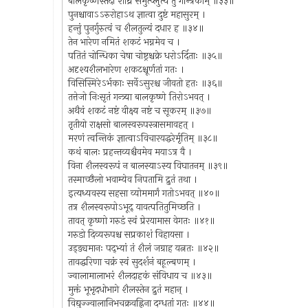
बालकृष्णस्तदा शीघ्रं समुत्प्लुत्य तु गन्त्रिकाम् ॥३३॥
पुनश्चावाऽऽरुरोहाऽथ ज्ञात्वा दुष्टं महासुरम् ।
हन्तुं पुनर्गुरुत्वं च शैलतुल्यं दधार ह ॥३४॥
तेन भारेण नमितं शकटं भग्नमेव च ।
पतितं चोन्धिका चेषा चोष्ट्रश्चक्रे धरोऽर्दिताः ॥३५॥
अदृश्यशैलभारेण शकटश्चूर्णतां गतः ।
विसिस्मिरेऽर्भकाः सर्वेऽसुरश्च जीवतो हतः ॥३६॥
तत्तेजो निःसृतं गन्त्र्या बालकृष्णे तिरोऽभवत् ।
अथैवं शकटं नष्टं वीक्ष्य नष्टं च सूकरम् ॥३७॥
तृतीयो राक्षसो बालस्वरूपस्त्रासमावहत् ।
मरणं त्वन्तिकं ज्ञात्वाऽविचारयद्धरेर्मृतिम् ॥३८॥
कथं बालः प्रहन्तव्यश्चैवमेव मयाऽत्र वै ।
विना शैलस्वरूपं न बालस्याऽस्य विघातनम् ॥३९॥
तस्माच्छैलो भवाम्येव निपतामि द्रुतं तथा ।
इत्यध्यवस्य सहसा व्योममार्गं गतोऽभवत् ॥४०॥
तत्र शैलस्वरूपोऽभूद् यावत्पतितुमिच्छति ।
तावत् कृष्णो गरुडं स्वं प्रेरयामास वेगतः ॥४१॥
गरुडो दिव्यरूपश्च सप्रकाशं विहायसा ।
उड्ड्यमानः पद्भ्यां तं शैलं जग्राह यत्नतः ॥४२॥
तावद्धरिणा चक्रं स्वं सुदर्शनं बहूल्बणम् ।
ज्वालामालाभरं शैलदाहकं संविधाय च ॥४३॥
मुक्तं भूभृदधोभागे शैलस्तेन द्रुतं महान् ।
विद्युज्ज्वालानिभचक्रवह्निना दग्धतां गतः ॥४४॥