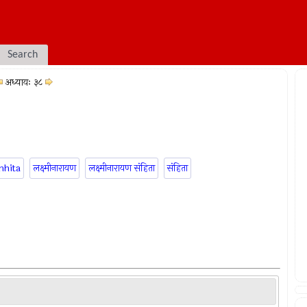
Search
अध्यायः ३८
mhita
लक्ष्मीनारायण
लक्ष्मीनारायण संहिता
संहिता