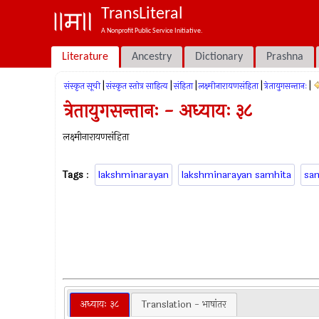
TransLiteral
A Nonprofit Public Service Initiative.
Literature
Ancestry
Dictionary
Prashna
|
|
|
|
|
संस्कृत सूची
संस्कृत स्तोत्र साहित्य
संहिता
लक्ष्मीनारायणसंहिता
त्रेतायुगसन्तानः
त्रेतायुगसन्तानः - अध्यायः ३८
लक्ष्मीनारायणसंहिता
Tags
:
lakshminarayan
lakshminarayan samhita
sa
अध्यायः ३८
Translation - भाषांतर