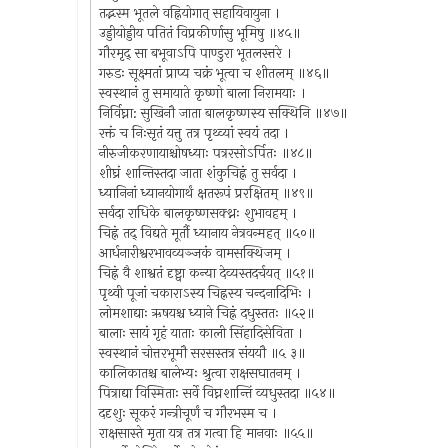
तद्भस्म भूतले वह्नियोगात् सहायिवायुना ।
उड्डीयोड्डीय पतितं विप्रकीर्णासु भूमिषु ॥४५॥
गौरमृद् सा बभूवाऽपि पाण्डुरा भूतलस्त्तरे ।
गरुडः सूक्ष्मतां प्राप्य चक्रं भूत्वा च शीतलम् ॥४६॥
स्वस्थानं तु समायाते कृष्णो बाला निरामयाः ।
निर्विघ्ना: सुखिनौ जाता बालकृष्णस्य सक्थिनि ॥४७॥
रक्तं च निःसृतं यत्तु तत्र पृथ्व्यां स्वयं तदा ।
नीरुजीकरणायाश्चोषध्याः पत्ररसोऽर्पितः ॥४८॥
शीघ्रं शान्तिस्तदा जाता शंकुचिह्नं तु सर्वदा ।
ध्यानिनां ध्यानयोगार्थं क्षतरूपं प्ररक्षितम् ॥४९॥
सर्वदा राधिके बालकृष्णसक्थ्नः शुभावहम् ।
चिह्नं तद् विद्यते मूर्तौ ध्यानाय नेत्रवन्महत् ॥५०॥
आर्धनारीश्वरभावव्यञ्जकं वामसक्थिजम् ।
चिह्नं वै शाश्वतं दृष्ट्वा कन्या देव्यस्तदर्चयत् ॥५१॥
पृथ्वी पूजां चकाराऽस्य चिह्नस्य चन्दनादिभिः ।
लोमशाद्याः ऋषयश्च ध्याने चिह्नं दधुस्ततः ॥५२॥
बालाः सायं गृहं याताः काली सिंहादिसेविता ।
स्वस्थानं चोत्तरभूमौ सरसस्तत्र संययौ ॥५ ३॥
कालिकातश्च बालेभ्यः श्रुत्वा राक्षसघातनम् ।
पित्राद्या विस्मिताः सर्वे विघ्नशान्तिं व्यधुस्तदा ॥५४॥
ददृशुः सूकरं गन्त्रीचूर्णं च गौरभस्म च ।
राक्षसास्ते मृता यत्र तत्र गत्वा हि मानवाः ॥५५॥