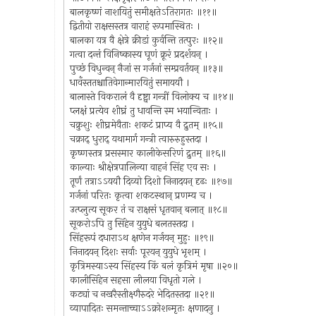
बालकृष्णं नाशयितुं समीक्षतेऽतिरागतः ॥११॥
द्वितीयो राक्षसस्तत्र वाराहं रूपमास्थितः ।
बालका यत्र वै क्षेत्रे क्रीडां कुर्वन्ति तत्पुरः ॥१२॥
गत्वा दन्तं विनिष्कास्य घूणं क्रूरं प्रदर्शयन् ।
पुच्छं विधुन्वन् नैजां स गर्जनां सम्प्रवर्तयन् ॥१३॥
धावँस्ततश्चातिवेगान्मारयितुं समाययौ ।
बालास्ते विकरालं वै दृष्ट्वा गन्त्रीं विलोक्य च ॥१४॥
प्लक्षं प्रत्येव शीघ्रं तु धावन्ति स्म भयान्विताः ।
चक्रुशुः शीघ्रमेवैताः शकटं प्राप्य वै द्रुतम् ॥१५॥
चक्राद् धुराद् यथामार्ग गन्त्री त्वारुरुहुस्तदा ।
कृष्णस्तत्र प्रसस्मार कालीकेसरिणं द्रुतम् ॥१६॥
काल्याः श्रीक्षेत्रपालिन्या वाहनं सिंह एव सः ।
तूर्णं तत्राऽऽययौ दिव्यो दिशो निनादयन् दृढः ॥१७॥
गर्जनां परितः कृत्वा शकटस्थान् प्रणम्य च ।
उत्प्लुत्य सूकर तं च राक्षसं धृतवान् बलात् ॥१८॥
सूकरोऽपि तु सिंहेन युयुधे बलतस्तदा ।
सिंहरूपं दधाराऽथ क्षणेन गर्जयन् मुहुः ॥१९॥
निनादयन् दिशः सर्वाः पूरयन् युयुधे भृशम् ।
कृत्रिमस्याऽस्य सिंहस्य किं बलं कृत्रिमं मृषा ॥२०॥
कालीसिंहेन सहसा लीलया विधृतो गले ।
कट्यां च नखरैस्तीक्ष्णैरुदरे भेदितस्तदा ॥२१॥
व्यापादितः समन्ताच्चाऽऽक्रोशन्मृतः क्षणादनु ।