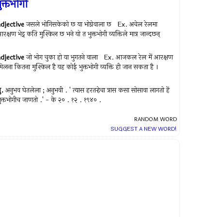
ुक्तभोगी
adjective
जसले भोगिसकेको छ या भोग्नेवाला छ Ex.
अचेल रेलमा
रक्षण भेट्न कति मुश्किल छ भने यो त भुक्तभोगी व्यक्तिले मात्र जान्दछन्
adjective
जो भोग चुका हो या भुगतने वाला Ex.
आजकल रेल में आरक्षण
िलना कितना मुश्किल है यह कोई भुक्तभोगी व्यक्ति ही जान सकता है ।
ु.
अनुभव घेतलेला ; अनुभवी . ' त्यास हरतर्‍हेचा त्रास कसा सोसावा लागतो हें
ुक्तभोगीच जाणतो .' - के २० . १२ . १९४० .
RANDOM WORD
SUGGEST A NEW WORD!