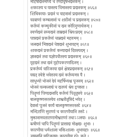
महिषीदानमार्प्यं च रेण्डीवृषभदानकम् ।
शकटस्य च यानस्य विमानस्य प्रदानकम् ॥५६॥
शिबिकायाः प्रदानं च वाहनानां प्रदानकम् ।
वस्त्राणां कम्बलानां च शाटीनां च प्रदानकम् ॥५७॥
कर्तव्यं कञ्चुकीनां च दान कोटिगुणार्थकम् ।
स्वर्णदानं रूप्यदानं ताम्रदानं श्रियःप्रदम् ॥५८॥
पात्रदानं प्रकर्तव्यं चान्नदानं महत्तमम् ।
जलदानं मिष्टदानं चेष्टदानं शुभावहम् ॥५९॥
शाकदानं प्रकर्तव्यं कन्यादानं दिवस्पदम् ।
ज्ञानदानं तथा यज्ञोपवीतस्य प्रदानकम् ॥६०॥
गृहदानं तथा दानं गृहोपकरणादिजम् ।
प्रकर्तव्यं वाटिकाया दानं क्षेत्रप्रदानकम् ॥६१॥
यद्यत् स्वेष्टं भवेत्तस्य दानं कर्तव्यमत्र वै ।
साधुभ्यो भोजनं देयं महर्षिभ्यश्च पूजनम् ॥६२॥
भोजनं वल्कलाद्यं च दातव्यं श्रेय इच्छता ।
पितॄणां पिण्डदानादि कर्तव्यं पितृतृप्तये ॥६२॥
बालकृष्णसरस्येव शाश्वतीतृप्तिदं भवेत् ।
देवानां पूजनं कार्यं बालकृष्णसरस्तटे ॥६४॥
मन्दिराणि सुराणां च कारणीयानि तत्तटे ।
मुक्तानामवताराणामीश्वराणां तथाऽऽलयाः ॥६५॥
ऋषीणां चापि पितॄणां प्रासादा मोक्षदाः शुभाः ।
कारणीया धर्मशाला भक्तिशालाः शुभावहाः ॥६६॥
उद्यानानि वाटिकाद्याः कारणीया हरेः कृते ।