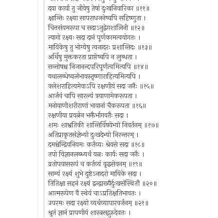
दया कार्या तु जीवेषु तेषां दुःखनिवारिका ॥११॥
क्षान्तिः रक्ष्या सापराधजनेष्वपि सहिष्णुता ।
चित्तसंयमरूपा च सदाऽनुद्वेगशालिनी ॥१२॥
त्यागो रक्ष्यः सदा दानं पूर्णकामत्वयोगतः ।
मायिकेषु तु भोग्येषु त्वनादरः प्रशान्तिदः ॥१३॥
अर्थिषु मुक्तकरता प्राप्तेष्वपि न लुब्धता ।
सन्तोषश्च निजानन्दपरिपूर्णत्वमित्यपि ॥१४॥
यथालब्धेष्वलंभावस्तृष्णाराहित्यमित्यपि ।
क्लेशराहित्यमेवाऽपि रक्षणीयं सदा जनैः ॥१५॥
आर्जवं चापि सारल्यं त्रयाणामेकरूपता ।
मनोवाणीशरीराणां भावानां चैकरूपता ॥१६॥
रक्षणीया प्रयत्नेन भक्तैर्भागवतैः सदा ।
शमः शाश्वतिकी शान्तिर्विषयेभ्यो निवर्तनम् ॥१७॥
अतिप्राकृतसंज्ञेभ्यो दुःखदेभ्यो निरन्तरम् ।
दमश्चेन्द्रियनियमः कर्तव्यः श्रेयसे सदा ॥१८॥
तपो विज्ञानलब्ध्यर्थं यत्नः कार्यः सदा जनैः ।
व्रतोपवासरूपं च कर्तव्यं वृद्धसेवनम् ॥१९॥
साम्यं रक्ष्यं शुभे दुष्टेऽनादरो मायिके सदा ।
तितिक्षा सहनं रक्ष्यं द्वन्द्वाख्यैर्दुःखसंस्थितौ ॥२०॥
आत्मरूपेण वै स्थेयं चाऽप्रतिक्षतिभावतः ।
उपरमः सदा रक्ष्यो व्यर्थव्यापारवर्जनम् ॥२१॥
श्रुतं ज्ञानं प्रापणीयं शास्त्रसद्गुरुदेवतः ।