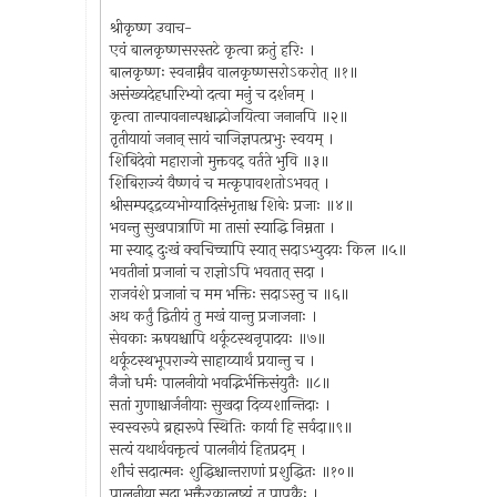
श्रीकृष्ण उवाच-
एवं बालकृष्णसरस्तटे कृत्वा क्रतुं हरिः ।
बालकृष्णः स्वनाम्नैव वालकृष्णसरोऽकरोत् ॥१॥
असंख्यदेहधारिभ्यो दत्वा मनुं च दर्शनम् ।
कृत्वा तान्पावनान्पश्चाद्भोजयित्वा जनानपि ॥२॥
तृतीयायां जनान् सायं चाजिज्ञपत्प्रभुः स्वयम् ।
शिबिदेवो महाराजो मुक्तवद् वर्तते भुवि ॥३॥
शिबिराज्यं वैष्णवं च मत्कृपावशतोऽभवत् ।
श्रीसम्पद्द्रव्यभोग्यादिसंभृताश्च शिबेः प्रजाः ॥४॥
भवन्तु सुखपात्राणि मा तासां स्याद्धि निम्नता ।
मा स्याद् दुःखं क्वचिच्चापि स्यात् सदाऽभ्युदयः किल ॥५॥
भवतीनां प्रजानां च राज्ञोऽपि भवतात् सदा ।
राजवंशे प्रजानां च मम भक्तिः सदाऽस्तु च ॥६॥
अथ कर्तुं द्वितीयं तु मखं यान्तु प्रजाजनाः ।
सेवकाः ऋषयश्चापि थर्कूटस्थनृपादयः ॥७॥
थर्कूटस्थभूपराज्ये साहाय्यार्थं प्रयान्तु च ।
नैजो धर्मः पालनीयो भवद्भिर्भक्तिसंयुतैः ॥८॥
सतां गुणाश्चार्जनीयाः सुखदा दिव्यशान्तिदाः ।
स्वस्वरूपे ब्रह्मरूपे स्थितिः कार्या हि सर्वदा॥९॥
सत्यं यथार्थवक्तृत्वं पालनीयं हितप्रदम् ।
शौचं सदात्मनः शुद्धिश्चान्तराणां प्रशुद्धितः ॥१०॥
पालनीया सदा भक्तैरकालुष्यं तु पापकैः ।