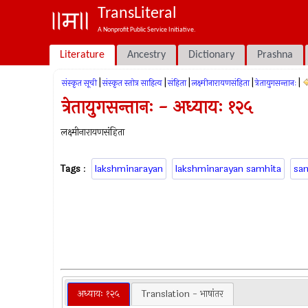
TransLiteral
A Nonprofit Public Service Initiative.
Literature
Ancestry
Dictionary
Prashna
|
|
|
|
|
संस्कृत सूची
संस्कृत स्तोत्र साहित्य
संहिता
लक्ष्मीनारायणसंहिता
त्रेतायुगसन्तानः
त्रेतायुगसन्तानः - अध्यायः १२५
लक्ष्मीनारायणसंहिता
Tags
:
lakshminarayan
lakshminarayan samhita
sa
अध्यायः १२५
Translation - भाषांतर