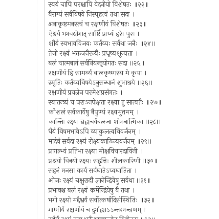
स्वयं चापि परश्चापि वेदनीयो विशेषतः ॥२२॥
वैराग्यं सर्वविषये निस्पृहत्वं तथा सदा ।
अनाकृष्टमनस्त्वं च रक्षणीयं विशेषतः ॥२३॥
ऐश्वर्यं भगवद्योगात् सार्ष्टि प्राप्यं हरेः पुरः ।
शौर्यं स्वभावविजयः कर्तव्यः सर्वथा जनैः ॥२४॥
तेजो रक्ष्यं भक्तजनैरन्यैः प्रधृष्यशून्यता ।
बलं चात्मबलं सर्वनियन्तृयोगतः सदा ॥२५॥
रक्षणीयं हि सामर्थ्यं बालकृष्णस्य मे कृपा ।
स्मृतिः कर्तव्यविषयेऽनुसन्धानं शुभाश्रये ॥२६॥
रक्षणीयं प्रयत्नेन परमेशप्रसंगतः ।
स्वातन्त्र्यं च पराऽनपेक्षता रक्ष्या तु सात्वतैः ॥२७॥
कौशलं सर्वकार्येषु नैपुण्यं रक्ष्यमुत्तमम् ।
कान्तिः रक्ष्या ब्रह्मचर्यबलजा शोभनात्मिका ॥२८॥
धैर्यं विषमभावेऽपि व्याकुलत्वविवर्जनम् ।
मार्दवं सर्वदा रक्ष्यं रोक्ष्यकाठिन्यवर्जनम् ॥२९॥
प्रागल्भ्यं प्रतिभा रक्ष्या मोक्षविचारदायिनी ।
प्रश्रयो विनयो रक्ष्यः सद्वृत्तिः शीलकारिणी ॥३०॥
सहनं मनसा कार्यं सर्वघातेऽप्यघातिता ।
ओजः रक्ष्यं चक्षुरादौ ज्ञानेन्द्रियेषु सर्वथा ॥३१॥
प्रभावश्च बलं रक्ष्यं कर्मेन्द्रियेषु वै तथा ।
भगो रक्ष्यो मद्दैश्वर्यं सर्वोत्कर्षादिसंस्थितिः ॥३२॥
गाम्भीर्यं रक्षणीयं च दुर्गाह्याऽऽन्तरमन्त्रणम् ।