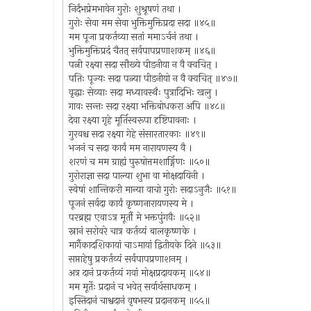
निर्दंभप्रेमभावेन गुरोः शुश्रूषणं तथा ।
गुरोः सेवा मम सेवा भुक्तिमुक्तिप्रदा सदा ॥४५॥
मम पूजा प्रकर्तव्या सतां ममाऽर्चनं तथा ।
भुक्तिमुक्तिप्रदं चैतत् सर्वपापप्रणाशकम् ॥४६॥
पत्नी रक्ष्या सदा सौख्ये पीडनीया न वै क्वचित् ।
पतिः पूज्यः सदा पत्न्या पीडनीयो न वै क्वचित् ॥४७॥
वृद्धाः सेव्याः सदा मध्यावस्थैः पुत्रादिभिः खलु ।
गावः सन्तः सदा रक्ष्या भक्तिबोधकरा अपि ॥४८॥
देवा रक्ष्या गृहे मूर्तिस्वरूपा दृष्टिपावनाः ।
गुरवश्च सदा रक्ष्या गेहे संसारतारकाः ॥४९॥
भजनं च सदा कार्यं मम नारायणस्य वै ।
शरणं च मम ग्राह्यं पुरुषोत्तमशार्ङ्गिणः ॥५०॥
गुरोराज्ञा सदा पाल्या शुभा वा मोक्षदायिनी ।
स्वेषां शान्तिकरी मान्या वाचो गुरोः सदाऽनुजैः ॥५१॥
पूजनं सर्वदा कार्यं कृष्णनारायणस्य मे ।
परब्रह्म एवाऽत्र मूर्तौ मे भक्तपुंगवैः ॥५२॥
स्नानं सरोवरे चात्र कर्तव्यं बालकृष्णके ।
मार्गैकादशिकायां चाऽमायां द्वितीयके दिने ॥५३॥
सप्ताहेषु प्रकर्तव्यं सर्वपापप्रणाशनम् ।
अत्र दानं प्रकर्तव्यं गवां मोक्षप्रदायकम् ॥५४॥
मम मूर्तेः प्रदानं च भवेत् सर्वार्थसाधकम् ।
इस्तिदानं चाश्वदानं वृषभस्य प्रदानकम् ॥५५॥