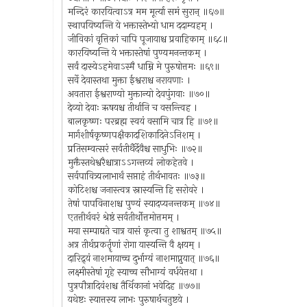
मन्दिरं कारयित्वाऽत्र मम मूर्त्या समं सुरान् ॥६७॥
स्थापयिष्यन्ति ये भक्तास्तेभ्यो धाम ददाम्यहम् ।
जीविकां वृत्तिकां चापि पूजायाश्च प्रवाहिकाम् ॥६८॥
कारयिष्यन्ति ये भक्तास्तेषां पुण्यमनन्तकम् ।
सर्वं दास्येऽहमेवाऽस्मै धाम्नि मे पुरुषोत्तमः ॥६९॥
सर्वे देवास्तथा मुक्ता ईश्वराश्च नरायणाः ।
अवतारा ईश्वराण्यो मुक्तान्यो देवपुंगवाः ॥७०॥
देव्यो देवाः ऋषयश्च तीर्थानि च वसन्त्विह ।
बालकृष्णः परब्रह्म स्वयं वसामि चात्र हि ॥७१॥
मार्गशीर्षकृष्णपक्षैकादशिकादिनेऽनिशम् ।
प्रतिसम्वत्सरं सर्वतीर्थैंर्देवैश्च साधुभिः ॥७२॥
मुक्तैस्तथेश्वरैश्चात्राऽऽगन्तव्यं लोकहेतवे ।
सर्वपावित्र्यलाभार्थं सप्ताहं तीर्थभावतः ॥७३॥
कोटिशश्च जनास्त्वत्र स्नास्यन्ति हि सरोवरे ।
तेषां पापविनाशश्च पुण्यं स्यादप्यनन्तकम् ॥७४॥
एतत्तीर्थवरं श्रेष्ठं सर्वतीर्थोत्तमोत्तमम् ।
मया सम्पाद्यते चात्र वासं कृत्वा तु शाश्वतम् ॥७५॥
अत्र तीर्थप्रकर्तॄणां रोगा यास्यन्ति वै क्षयम् ।
दारिद्र्यं नाशमायाच्च दुर्भाग्यं नाशमाप्नुयात् ॥७६॥
लक्ष्मीस्तेषां गृहे स्याच्च सौभाग्यं वर्धयेत्तथा ।
पुत्रपौत्रादिवंशश्च तैर्थिकानां भवेदिह ॥७७॥
यथेष्टः स्यात्तस्य लाभः पुरुषार्थचतुष्टये ।