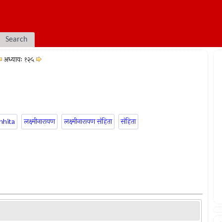
Search
अध्यायः १२५
mhita
लक्ष्मीनारायण
लक्ष्मीनारायण संहिता
संहिता