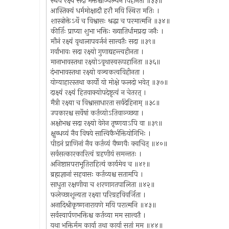
स्थैर्यं रक्ष्यं सदा भक्तैश्चाञ्चल्येन विहीनता ॥३३॥
आस्तिक्यं धर्ममोक्षादौ हरौ मयि स्थिरा मतिः ।
शास्त्रोक्तेऽर्थे च विश्वासः श्रद्धा च परमात्मनि ॥३४॥
कीर्तिः प्राप्या शुभा भक्तिः ख्यातिर्धामप्रदा जनैः ।
मौनं रक्ष्यं वृथालापवर्जनं सात्त्वतैः सदा ॥३९॥
गर्वाभावः सदा रक्ष्यो गुणाद्यहन्त्वहीनता ।
मानाभावस्तथा रक्ष्योऽवृथास्वरूपहानिता ॥३६॥
दंभाभावस्तथा रक्ष्यो वञ्चकत्वविहीनता ।
योग्याहारस्तथा कार्यो यो मोक्षे फलदो भवेत् ॥३७॥
दाक्ष्यं रक्ष्यं हितवाक्योपदेष्टृत्वं न चेतरत् ।
मैत्री रक्ष्या च विश्वासाधारता सर्वदेहिनाम् ॥३८॥
उपकारश्च सर्वेषां कर्तव्योऽतिवाञ्च्छया ।
अक्षोभश्च सदा रक्ष्यो वेगेन तृष्णयाऽपि वा ॥३९॥
क्षुब्धव्यं नैव विषये सात्त्विकैर्भक्तियोगिभिः ।
पीडनं प्राणिनां नैव कर्तव्यं वैष्णवैः क्वचित् ॥४०॥
सर्वसत्कारकारित्वं ग्रहणीयं समन्ततः ।
अनिष्टाप्तपराभूतिराहित्यं कार्यमेव च ॥४१॥
ब्रह्मज्ञानां सहवासः कर्तव्यश्च सतामपि ।
साधुता रक्षणीया च शरणागतपालिता ॥४२॥
फलेच्छाशून्यता रक्ष्या परिग्रहविवर्जिता ।
अनादिश्रीकृष्णनारायणे मयि परात्मनि ॥४३॥
सर्वस्वार्पणभक्तिश्च कर्तव्या मम सात्त्वतै ।
यथा भक्तिर्मम कार्या तथा कार्या सतां मम ॥४४॥