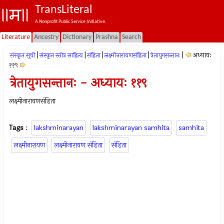
TransLiteral
A Nonprofit Public Service Initiative.
Literature
Ancestry
Dictionary
Prashna
Search
|
|
|
|
|
अध्यायः
संस्कृत सूची
संस्कृत स्तोत्र साहित्य
संहिता
लक्ष्मीनारायणसंहिता
त्रेतायुगसन्तानः
११९
त्रेतायुगसन्तानः - अध्यायः ११९
लक्ष्मीनारायणसंहिता
Tags
:
lakshminarayan
lakshminarayan samhita
samhita
लक्ष्मीनारायण
लक्ष्मीनारायण संहिता
संहिता