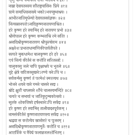
शृणु चान्यं चमत्कारं राधे! भक्तस्य वै हरेः ।
नाम्ना देवायतनस्य सौराष्ट्रवासिनः प्रिये ॥१॥
ग्रामे समाधियानाख्ये भक्तोऽभवच्छुभाश्रयः ।
आभीरजातिमूर्धन्यो देवायतनसंज्ञकः ॥२॥
नित्यस्नानपरोऽनादिकृष्णनारायणाश्रितः।
हरे कृष्ण हरे स्वामिन् हरे नारायण प्रभो ॥३॥
श्रीगोपाल हरे कृष्ण कम्भराश्रि रमे सति! ।
अनादिश्रीकृष्णनारायण श्रीपुरुषोत्तम ॥४॥
अक्षरेश प्रभाराधामाणिकीपार्वतीपते ।
सत्पते मुक्तधामेश बालकृष्ण हरे हरे ॥५॥
एवं नित्यं कीर्तनं स करोति सरितस्तटे ।
वालुकासु जले चापि वृक्षाश्रये च भूतले ॥६॥
गृहे क्षेत्रे वाटिकासूद्यानेऽरण्ये वनेऽपि च ।
सर्वकर्मसु कृष्णं तं परमेशं स्मरत्यथ ॥७॥
भोजने शयने याने गमने चासने सदा ।
म्रोडे क्षुतौ चाप्लवने शौचे चालस्यमन्दिरे ॥८॥
चत्वरे च सभायां च जातिकुटुम्बकोत्सवे ।
सूतके शोकविषये हर्षस्थानेऽपि सर्वदा ॥९॥
हरे कृष्ण हरे स्वामिन् तालीवादनपूर्वकम् ।
नामसंकीर्तनं कृष्णनारायणस्य सर्वदा ॥१०॥
श्रद्धया स करोत्येव स्नानोत्तरं च पूजनम् ।
अनादिश्रीकृष्णनारायणमूर्तेः करोति च ॥११॥
आरार्त्रिकं च नैवेद्यं फलान्नजलशोभितम् ।