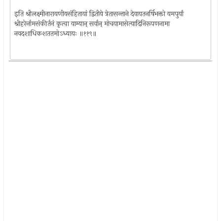
इति श्रीलक्ष्मीनारायणीयसंहितायां द्वितीये त्रेतासन्ताने देवायतनर्षिभक्तो यमपुर्यां
श्रीहरेर्नामसंकीर्तनं कृत्वा याम्यान् सर्वान् मोचयामासेत्यादिनिरूपणनामा
नवदशाधिकशततमोऽध्यायः ॥११९॥