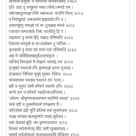
अर्पयन्तं प्रमुक्तिं च पापिभ्यो नामकीर्तनात् ॥७२॥
हरिः प्राह तु तच्छ्रुत्वा भक्ताऽधीनोऽस्म्यहं यम ।
भक्तेच्छापूरकश्चाऽस्मि भक्तवश्यः करोमि किम् ॥८०॥
न निरोद्धुमहं शक्तस्त्वेनं ब्रह्मादयोऽपि च ।
तस्माच्छृणु ममाज्ञां त्वं मा शुचश्चात्र संभवे ॥८१॥
एकवारं याम्यलोकं रिक्तं कारयितुं हि ते ।
मद्भक्ताय तु समयं देहि पश्चात् गमिष्यति ॥८२॥
रिक्तायां यमपुर्यां स नाऽवलोक्य तु पापिनः ।
कृतकार्यं तु मत्वा स्वं स्वयं गतो भविष्यति ॥८३॥
अद्य मे जनिदिवसश्चतुर्दशसमाकृतः ।
पापिनां निगडानां वै मोक्षणं भवताद् यम ॥८४॥
इत्युक्तो यमराजोऽपि कृष्णाज्ञां प्राप्य पूजनम् ।
हरेश्चकार विधिना मुमुदे सुखतः स्थितः ॥८५॥
भोजयामास भगवान् यमराजं ततः परम् ।
ददौ च मुकुटं तस्मै सौवर्णं मस्तके हरिः ॥८६॥
कण्ठे हारं च सौवर्णं रत्नहीरकशोभितम् ।
'ओंनमः श्रीकृष्णनारायणाय स्वामिने स्वाहा' ॥८७॥
मन्त्रं ददौ च तुलसीमालां यमेश्वराय वै ।
पारितोष्यं ददौ मूर्तिं प्रतिमां स्वां सुवर्णजाम् ॥८८॥
ततश्च भगवान् बालकृष्णो जगाद सूर्यजम् ।
भक्तं देवायनं ब्रूहि जय कृष्णनरायण ॥८९॥
विमानं सर्वगाम्येतद् देहि तस्मै सुखास्पदम् ।
यात्रार्थं सर्वलोकानां कल्पवल्ल्यादि संश्रितम् ॥९०॥