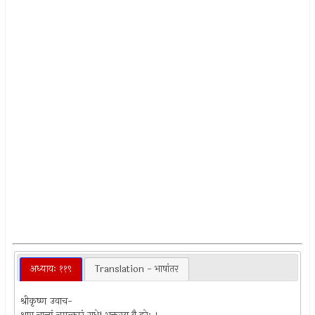
अध्यायः ११९
Translation - भाषांतर
श्रीकृष्ण उवाच-