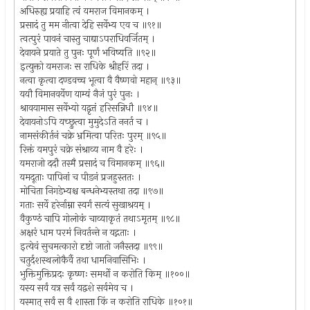
अधिरुह्य प्रयाहि त्वं यमराज विमानकम् ।
प्रसादं तु मम नीत्वा देहि सर्वेभ्य एव च ॥९१॥
त्वत्पुरं पावनं चास्तु चाद्याऽपराधिवर्जितम् ।
देवायने प्रयाते तु पुनः पूर्णं भविष्यति ॥९२॥
इत्युक्तो यमराजः स राधिके श्रीहरिं तदा ।
नत्वा कृत्वा दण्डवच्च भूत्वा वै वैष्णवो महान् ॥९३॥
ययौ विमानवर्येण याम्यं नैजं पुरं पुनः ।
श्रावयामास सर्वेभ्यो यद्वृत्तं हरिसन्निधौ ॥९४॥
देवायनोऽपि यच्छ्रुत्वा मुमुदेऽति ननर्त च ।
नामसंकीर्तनं चक्रे भ्रमित्वा परितः पुरम् ॥९५॥
रिक्तं यमपुरं चक्रे संश्राव्य नाम वै हरेः ।
यमराजो ददौ तस्मै प्रसादं च विमानकम् ॥९६॥
यमदूताः पापिनां च पीडनं प्रजहुस्ततः ।
मोचिता निगडेभ्यश्च बन्धनेभ्यस्तथा तदा ॥९७॥
गताः सर्वे हरेर्नाम्ना स्वर्गं सत्यं सुखाश्रयम् ।
वैकुण्ठं चापि गोलोकं चाव्याकृतं तथाऽमृतम् ॥९८॥
अक्षरं धाम परमं निवर्तन्ते न यद्गताः ।
इत्येवं सुचमत्कारो दृष्टो जातो जनैस्तदा ॥९९॥
चतुर्दशस्थलोकैर्वै तथा धामनिवासिभिः ।
भुक्तिमुक्तिप्रदः कृष्णः समर्थो न करोति किम् ॥१००॥
यस्य सर्वं यत्र सर्वं यद्वशे सर्वमेव च ।
यस्मात् सर्वं स वै शास्ता किं न करोति राधिके ॥१०१॥