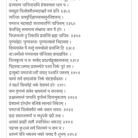
प्रज्वाल्य पापिपापानि प्रेषयामास धाम च ।
यमदूता विलोक्यैतन्महाश्चर्यं यमं प्रति ॥३५॥
त्वरिताः प्रययुर्विज्ञापयामासुरनिष्टकम् ।
यमराज महाबाहो कारागाराणि पापिनाम् ॥३६॥
केनचित्तु समागत्य संश्राव्य नाम वै हरेः ।
विधाप्यन्ते तु रिक्तानि प्रयान्ति ब्रह्म पापिनः ॥३७॥
पुण्यदेहाः पुण्यरूपाः पुण्यात्मानो विहायसा ।
दिव्ययानेन वै गन्तुं समर्थास्ते प्रयान्ति हि ॥३८॥
नाऽस्माँस्ते गणयत्यत्र योजितान् दण्डदायिनः ।
तिरस्कृत्य च नः सर्वान् प्रदर्श्याङ्गुष्ठदन्तकान् ॥३९॥
विहस्याऽस्मान् प्रयान्त्येते पश्य रिक्तं पुरं तव ।
इत्युक्तो यमराजोऽसौ यावत् पश्यति पत्तनम् ॥४०॥
याम्यं सर्वं दण्डलोकं रिक्तं संदृष्टवाँस्ततः ।
तं ददर्श दिव्यदेहं भक्तं देवायनं हरेः ॥४१।
नाम गृणन्तं तानेन श्रावयन्तं च नारकान् ।
प्रक्षालयन्तं पापानि कुर्वन्तं दिव्यमुक्तताम् ॥४२॥
प्रेषयन्तं हरेर्धाम बलिष्ठं सात्त्वतं स्थितम् ।
यमराजो विलोक्यैनं भक्तं ननाम भावतः ॥४३॥
प्राह स्वागतमर्घ्यं च मधुपर्कं ददौ तथा ।
आसनं प्रददौ तस्मै उपाविवेश भक्तराट् ॥४४॥
पप्रच्छ कुशलं सर्वं निरामयं च नाम च ।
आगमं चेति भक्तस्य भक्तो जगाद वै शुभम् ॥४५॥