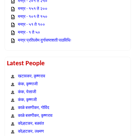
मन्त्र - २०१ ते २५०
मन्त्र - १५१ ते २००
मन्त्र - १०१ ते १५०
मन्त्र - ५१ ते १००
मन्त्र - १ ते ५०
मन्त्र प्रतिलोम दुर्गासप्तशती पाठविधिः
Latest People
खटावकर, कृष्णराव
कंक, कृष्णाजी
कंक, येसाजी
कंक, कृष्णजी
काळे बसणीकर, गोविंद
काळे बसणीकर, कृष्णराव
कोल्हटकर, बळवंत
कोल्हटकर, लक्ष्मण