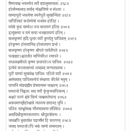
वैष्णवाश्च भवन्त्येव सर्वे दयालुसात्त्वताः ॥६८॥
हरेर्नामबलात् सर्वान् मोक्षयिष्ये न संशयः ।
याम्यापुरी भवत्वेषा स्वर्गपुरी सुखान्विता ॥६९॥
पापिरिक्तां करोम्येषो भजनेन हरेरिह ।
यथेष्टं कुरु याम्येश भज नारायणं हरिम् ॥७०॥
इत्युक्त्वा च यमं नत्वा भजन्नारायणं हरिम् ।
बालकृष्णं हृदि धृत्वा ययौ कुण्डेषु पापिनाम् ॥७१॥
हरेकृष्ण हरेस्वामिन् हरेनारायण प्रभो ।
बालकृष्ण हरेकृष्ण श्रीपते पार्वतीपते ॥७२॥
परब्रह्माऽक्षरातीत माणिकीश रमापते ।
राधालक्ष्मीपते कृष्ण प्रभापतेऽव पापिनः ॥७३॥
इत्येवं करतालाभ्यां शब्दयन् कण्ठतस्तथा ।
पुरीं याम्यां सुखयंश्च पापिनः परितो ययौ ॥७४॥
असंख्यान् पापिनस्त्वेवं संश्राव्य कीर्तनं मनुम् ।
पापानि संप्रदाह्यैव प्रेषयामास चाक्षरम् ॥७५॥
यमराजो विह्वलः सन् ययौ कुंकुमवापिकाम् ।
अक्षरं परमं क्षेत्रं दिव्यं चाश्वसरोवरम् ॥७६॥
अकस्माच्छ्रीहरेश्चाग्रे त्वागत्य दण्डवत् भुवि ।
पतितः साश्रुनेत्रश्च मौनमास्थाय संस्थितः ॥७७॥
अनादिश्रीकृष्णनारायणः श्रीपुरुषोत्तमः ।
जानन्नपि नृनाट्येन पप्रच्छैनं हि कारणम् ॥७८॥
जगाद यमराजोऽपि भक्तं याम्ये समागतम् ।