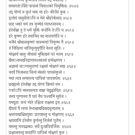
अविगणय्य कृष्णस्य नियमं यद् भवानिह ।
समागतोऽस्ति पापानां विनाशको विमुक्तिदः ॥५७॥
तद् योग्यं न कृतं भक्त मा हरेः कीर्तनं कुरु ।
इत्येवं चानुनीतोऽपि न मेने श्रीहरेर्बलात् ॥५८॥
प्राह भक्तो यमं तत्र मुञ्चेदं व्याधपत्तनम् ।
हरेर्नाम्ना तु ते धर्म मुक्तिं करोमि तेऽपि च ॥५९॥
हरे कृष्ण हरे स्वामिन् वद नारायणेति च ।
भजैनं श्रीबालकृष्णं वाचमन्यां विमुञ्च वै ॥६०॥
तं विदित्वा चातिमृत्युमुपैति नेतरा सृतिः ।
मोक्षार्थं खलु जीवानां मुक्तिदानं परं मतम् ॥६१॥
दीनाऽनाथदरिद्राणामशक्तानां प्रमोक्षणम् ।
अज्ञानां चाऽप्यसुराणां रक्षसां मोक्षणं सदा ॥६२॥
कार्यं विजानता नित्यं संसारे पापसंकुले ।
मया त्वत्र समागत्य पापिनां पापवार्धयः ॥६३॥
प्रदह्यन्ते हरेर्नाम्ना तद् योग्यं क्रियते यम ।
एकोऽपि मानवस्त्वत्र नाम्ना चेदुद्धरेदितः ॥६४॥
तस्य पुण्यस्य वै पारं नैव पश्यामि सूर्यज ।
यमदूताः कथं न्वेते रक्षिता राक्षसा इव ॥६५॥
दीयतां वै त्वया तेभ्यश्चाद्यदिनादभृत्यताम् ॥
श्रवणाद्याश्चित्रगुप्ताः प्रगच्छन्तु च मोक्षणम् ॥६६॥
श्रावयामि हरेर्नाम कुर्वन्तु निर्जनां पुरीम् ।
वसन्तु भगवद्भक्ताः सर्वे दुःखविवर्जिताः ॥६७॥
प्रक्षालयन्तु यन्त्राणि पापिनां मोक्षणं कुरु ।