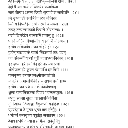
देहं विस्मृत्य सलिले मग्नोऽभूल्लीलया क्षणात् ॥२३॥
देहो वै जलमध्ये सन्तिष्ठन्नेव जलाविलः ।
जलं पीत्वाऽऽत्मना दिव्यो भूत्वा वै स जलोपरि ॥२४॥
हरे कृष्ण हरे रवामिन्नेवं रटन् बहिस्तटे ।
निर्गत्य दिव्यदेहेन क्षणं तस्थौ च यावता ॥२५॥
तावत् तस्य समायातो विचारो जीवतारकः ।
यद्यहं दिव्यदेहेन कारयामि प्रजासु तु ॥२६॥
भजनं कीर्तनं विष्णोर्जीवा यास्यन्ति मोक्षणम् ।
इत्येवं संविचार्यैव भजनं श्रीहरे हरे ॥२७॥
कुर्वन् त्वारण्यकं व्याघ्रं सिंहारण्यं ततः परम् ।
ततः संयमनीं याम्यां पुरीं गत्वाऽप्यकीर्तयत् ॥२८॥
हरे कृष्ण हरे स्वामिन् हरे नारायण प्रभो ।
श्रीगोपाल हरे कृष्ण कंभराश्रि हरे विभो ॥१९॥
बालकृष्ण रमाराधालक्ष्मीपारवतीपते ।
कमलेश प्रभामाणिकीश नारायण प्रभो ॥३०॥
इत्येवं भजनं चक्रे नामकीर्तनघोषणाम् ।
श्रुत्वा याम्यनिगडस्था विपाशा बन्धनच्युताः ॥३१॥
बभूवुः सहसा शुद्धाः पापतापविवर्जिताः ।
मुक्तियोग्या दिव्यदेहा वैकुण्ठयोग्यदेहिनः ॥३२॥
पुण्यदेहाश्च ते भूत्वा श्रुत्वा नाम हरेर्मुहुः ।
धर्मराजं नमस्कृत्य ययुर्ब्रह्म सनातनम् ॥३३॥
देवायनोऽपि याम्याना भ्रमित्वा सर्वभूमिषु ।
बालकृष्णस्य च हरेः श्रावयित्वाऽभिधां मुहुः ॥३४॥