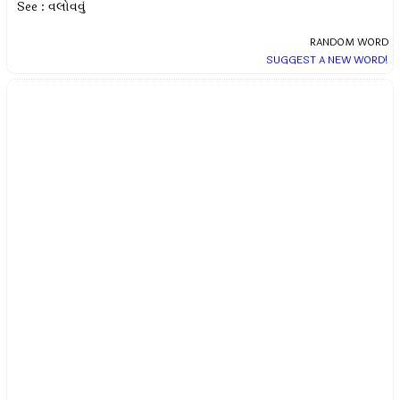
See : વલોવવું
RANDOM WORD
SUGGEST A NEW WORD!