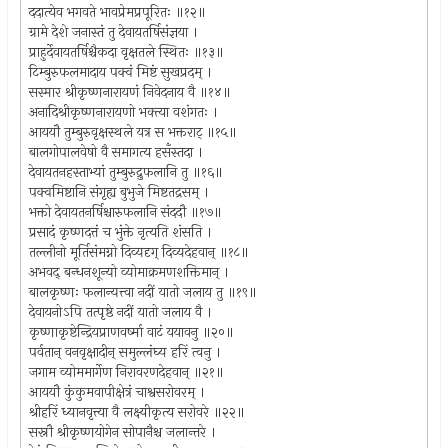
ददात्येव भगवते भावप्रेमप्रपूरितः ॥१२॥
ग्रामे देशे जनास्तं तु देवायतर्षिसंज्ञया ।
प्राहुर्देवायतर्षिश्चैकदा वृक्षतले स्थितः ॥१३॥
टिम्बुरुफलमादाय पक्वं मिष्टं सुखप्रदम् ।
सस्मार श्रीकृष्णनारायणं निवेदनाय वै ॥१४॥
अनादिश्रीकृष्णनारायणो भक्त्या वशंगतः ।
आययौ तुम्बुरुवृक्षस्थले यत्र स भक्तराट् ॥१५॥
बालगोपालवेषो वै समागत्य हसँस्तदा ।
देवायतनहस्ताभ्यां तुम्बुरुद्रुफलानि तु ॥१६॥
पक्वमिष्टानि संगृह्य बुभुजे मिष्टतद्रसम् ।
भक्तो देवायतनर्षिश्चारुफलानि संददौ ॥१७॥
प्रसादं कृष्णदत्तं च भुंक्ते नृत्यति शंसति ।
तल्लीनो मूर्तिसंमग्नो दिव्यदृग् दिव्यदेहवान् ॥१८॥
अभवद् बन्धनशून्यो व्योमाक्रमणशक्तिमान् ।
बालकृष्णः फलान्यत्त्वा नदीं यातो जलाय तु ॥१९॥
देवायनोऽपि तत्पृष्ठे नदीं यातो जलाय वै ।
कृष्णाकृष्टेन्द्रियप्राणवर्ष्मा वाटं ययावनु ॥२०॥
पर्वतान् वनवृक्षादीन् समुल्लंघ्य हरिं त्वनु ।
जगाम व्योममार्गेण निरावरणदेहवान् ॥२१॥
आययौ कुंकुमवापीक्षेत्रं चाश्वसरोवरम् ।
श्रीहरिं ध्यानवृत्त्या वै लक्ष्यीकृत्य सरोवरे ॥२२॥
सस्नौ श्रीकृष्णयोगेन सोपानैश्च जलान्तरे ।