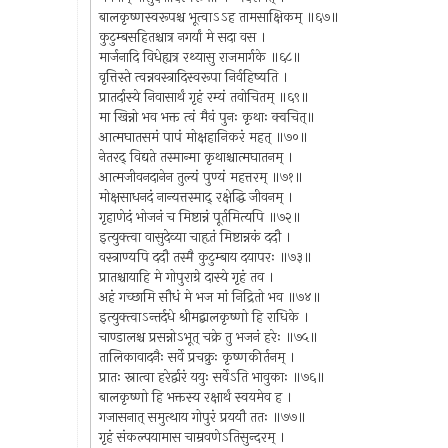
बालकृष्णस्वरूपश्च भूत्वाऽऽह तामसाक्षिकम् ॥६७॥
कुटुम्बसहितश्चात्र नगर्यां मे सदा वस ।
मार्जनादि विधेह्यत्र रथ्यासु राजमार्गके ॥६८॥
वृत्तिस्ते त्वन्नवस्त्रादिस्वरूपा निर्वहिष्यति ।
प्रातर्दास्ये निवासार्थं गृहं रम्यं तवोचितम् ॥६९॥
मा खिन्नो भव भक्त त्वं मैवं पुनः कृथाः क्वचित्॥
आत्मघातसमं पापं मोक्षहानिकरं महत् ॥७०॥
नेतरद् विद्यते तस्मान्मा कृथाश्चात्मघातनम् ।
आत्मजीवनदानेन तुल्यं पुण्यं महत्तरम् ॥७१॥
मोक्षसाधनदं नान्यत्तस्माद् रक्षेद्धि जीवनम् ।
गृहाणेदं भोजनं च मिष्टान्नं पूर्तमित्यपि ॥७२॥
इत्युक्त्वा वासुदेव्या चाहृतं मिष्टान्नकं ददौ ।
वस्त्राण्यपि ददौ तस्मै कुटुम्बाय दयापरः ॥७३॥
प्रातश्चायाहि मे गोपुराग्रे दास्ये गृहं तव ।
अहं गच्छामि सौधं मे भज मां निद्रितो भव ॥७४॥
इत्युक्त्वाऽन्तर्दधे श्रीमद्बालकृष्णो हि राधिके ।
चाण्डालश्च प्रसन्नोऽभूत् चक्रे तु भजनं हरेः ॥७५॥
तालिकावादनैः सर्वे प्रचक्रुः कृष्णकीर्तनम् ।
प्रातः स्नात्वा हरेर्द्वारं ययुः सर्वेऽति भावुकाः ॥७६॥
बालकृष्णो हि भक्तस्य रक्षार्थं स्वयमेव ह ।
गजासनात् समुत्थाय गोपुरं प्रययौ ततः ॥७७॥
गृहं संकल्पयामास चाम्रवणेऽतिसुन्दरम् ।