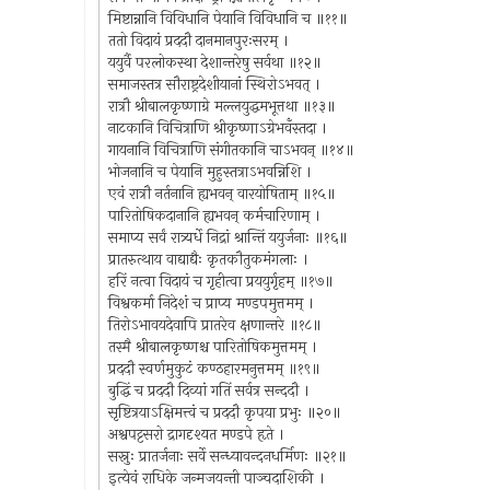
मिष्टान्नानि विविधानि पेयानि विविधानि च ॥११॥
ततो विदायं प्रददौ दानमानपुरःसरम् ।
ययुर्वै परलोकस्था देशान्तरेषु सर्वथा ॥१२॥
समाजस्तत्र सौराष्ट्रदेशीयानां स्थिरोऽभवत् ।
रात्रौ श्रीबालकृष्णाग्रे मल्लयुद्धमभूत्तथा ॥१३॥
नाटकानि विचित्राणि श्रीकृष्णाऽग्रेभवँस्तदा ।
गायनानि विचित्राणि संगीतकानि चाऽभवन् ॥१४॥
भोजनानि च पेयानि मुहुस्तत्राऽभवन्निशि ।
एवं रात्रौ नर्तनानि ह्यभवन् वारयोषिताम् ॥१५॥
पारितोषिकदानानि ह्यभवन् कर्मचारिणाम् ।
समाप्य सर्वं रात्र्यर्धे निद्रां श्रान्तिं ययुर्जनाः ॥१६॥
प्रातरुत्थाय वाद्याद्यैः कृतकौतुकमंगलाः ।
हरिं नत्वा विदायं च गृहीत्वा प्रययुर्गृहम् ॥१७॥
विश्वकर्मा निदेशं च प्राप्य मण्डपमुत्तमम् ।
तिरोऽभावयदेवापि प्रातरेव क्षणान्तरे ॥१८॥
तस्मै श्रीबालकृष्णश्च पारितोषिकमुत्तमम् ।
प्रददौ स्वर्णमुकुटं कण्ठहारमनुत्तमम् ॥१९॥
बुद्धिं च प्रददौ दिव्यां गतिं सर्वत्र सन्ददौ ।
सृष्टित्रयाऽक्षिमत्त्वं च प्रददौ कृपया प्रभुः ॥२०॥
अश्वपट्टसरो द्रागदृश्यत मण्डपे हृते ।
सस्नुः प्रातर्जनाः सर्वे सन्ध्यावन्दनधर्मिणः ॥२१॥
इत्येवं राधिके जन्मजयन्ती पाञ्चदाशिकी ।