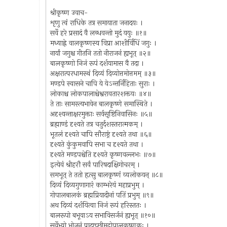
श्रीकृष्ण उवाच-
शृणु त्वं राधिके तत्र समायाता जनादयः ।
सर्वे हरे प्रसादं वै लब्धवन्तो मुदं ययुः ॥१॥
मध्याह्ने वालकृष्णस्य विप्रा आशीर्विधिं जगुः ।
नार्यां जगुश्च गीतनि ततो नीराजनं ह्यभूत् ॥२॥
बालकृष्णो निजं रूपं दर्शयामास वै तदा ।
अक्षरात्परधामस्थं दिव्यं दिव्योत्तमोत्तमम् ॥३॥
मण्डपे स्वासने चापि ये येऽन्तर्निहिताः सुराः ।
लोकाश्च लोकपालाश्चेश्वरावतारशक्तयः ॥४॥
ते ताः सामस्त्यभावेन बालकृष्णे समास्थिते ।
अदृश्यन्ताक्षरमुक्ताः सर्वसृष्टिनिवासिनः ॥५॥
ब्रह्माण्डं दृश्यते तत्र चतुर्दशस्तरात्मकम् ।
भूतलं दृश्यते चापि सौराष्ट्रं दृश्यते तथा ॥६॥
दृश्यते कुंकुमवापि सभा च दृश्यते तथा ।
दृश्यते मण्डपश्चेति दृश्यते कृष्णवल्लभः ॥७॥
इत्येवं श्रीहरौ सर्वं पारिषदाक्षिगोचरम् ।
समभूत् ते ततो हृत्सु बालकृष्णं व्यलोकयन् ॥८॥
दिव्यं दिव्यगुणागारं काम्भरेयं महाप्रभुम् ।
गोपालबालकं ब्रह्मप्रियादीनां पतिं प्रभुम् ॥९॥
अथ दिव्यं दर्शयित्वा निजं रूपं हरिस्ततः ।
बालरूपो बभूवाऽय सभाविसर्जनं ह्यभूत् ॥१०॥
सर्वेभ्यो भोजनं प्रादाच्छ्रीमद्गोपालकृष्णकः ।