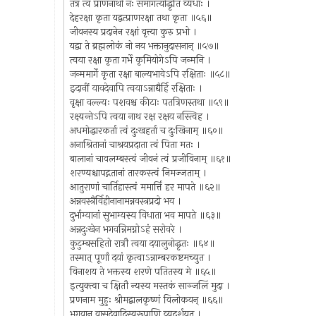
तत्र त्वं प्राणनाथो नः समागत्योद्धृतिं व्यधाः ।
देहरक्षा कृता यद्वत्प्राणरक्षा तथा कृता ॥५६॥
जीवनस्य प्रदानेन रक्षां वृत्त्या कुरु प्रभो ।
यद्वा ते ब्रह्मलोकं नो नय भक्तानुदासनान् ॥५७॥
त्वया रक्षा कृता गर्भे कृमियोगेऽपि जन्मनि ।
जन्ममार्गे कृता रक्षा बाल्यभावेऽपि रक्षिताः ॥५८॥
इदानीं यावदेवापि त्वयाऽन्नाद्यैर्हि रक्षिताः ।
वृक्षा वल्ल्यः पशवश्च कीटाः पतत्रिणस्तथा ॥५९॥
रक्ष्यन्तेऽपि त्वया नाथ रक्ष रक्षय नस्त्विह ।
अधमोद्धारकर्ता त्वं दुःखहर्ता च दुःखिनाम् ॥६०॥
अनाश्रितानां चाश्रयप्रदाता त्वं पिता मतः ।
बालानां चावलम्बस्त्वं जीवनं त्वं प्रजीविनाम् ॥६१॥
शरण्यश्चापद्गतानां तारकस्त्वं निमज्जताम् ।
आतुराणां चार्तिहास्त्वं ममार्त्तिं हर मापते ॥६२॥
अन्नवस्त्रैर्विहीनानामन्नवस्त्रप्रदो भव ।
दुर्भाग्यानां सुभाग्यस्य विधाता भव मापते ॥६३॥
अन्नदुःखेन भगवन्निमग्नोऽहं सरोवरे ।
कुटुम्बसहितो रात्रौ त्वया दयालुनोद्धृतः ॥६४॥
तस्मात् पूर्णां दयां कृत्वाऽन्नाम्बरकष्टमच्युत ।
विनाशय ते भक्तस्य शरणे पतितस्य मे ॥६५॥
इत्युक्त्वा च क्षितौ न्यस्य मस्तकं साञ्जलिं मुदा ।
प्रणनाम मुहुः श्रीमद्बालकृष्णं विलोकयन् ॥६६॥
भगवान् वासुदेवादिस्वरूपाणि व्यदर्शयत् ।