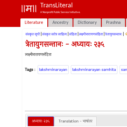
TransLiteral
A Nonprofit Public Service Initiative.
Literature
Ancestry
Dictionary
Prashna
|
|
|
|
|
संस्कृत सूची
संस्कृत स्तोत्र साहित्य
संहिता
लक्ष्मीनारायणसंहिता
त्रेतायुगसन्तानः
त्रेतायुगसन्तानः - अध्यायः २३५
लक्ष्मीनारायणसंहिता
Tags
:
lakshminarayan
lakshminarayan samhita
sa
अध्यायः २३५
Translation - भाषांतर