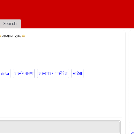
Search
अध्यायः २३५
mhita
लक्ष्मीनारायण
लक्ष्मीनारायण संहिता
संहिता