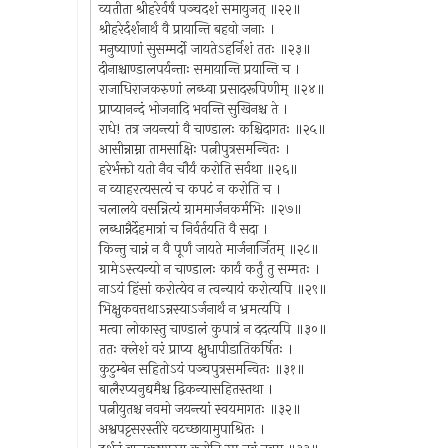
व्यतीता श्रीहरेर्वर्षं पञ्चदशं समायुजत् ॥२२॥
श्रीहरेर्दर्शनार्थं वै प्रायान्ति बहवो जनाः ।
मनुष्याणां सुसम्मर्दो जायतेऽहर्निशं ततः ॥२३॥
दीनाश्चाण्डालपर्यन्ताः समायान्ति प्रयान्ति च ।
राजाधिराजकरुणां लब्ध्वा प्रसादरूपिणीम् ॥२४॥
प्राप्यानन्दं भोजनादि भवन्ति सुखिनश्च ते ।
राधे! तत्र जयन्त्यां वै चाण्डालः कश्चिदागतः ॥२५॥
आसीन्नाम्ना तामसाक्षिः पत्नीपुत्रसमन्वितः ।
हरेर्भक्तो यतो नैव चौर्यं करोति सर्वथा ॥२६॥
न व्याहरत्यसत्यं च कपटं न करोति च ।
चलालये वसन्नित्यं ग्राममार्जनकर्मभिः ॥२७॥
लब्धान्नैर्देहमात्रां च निर्वर्तयति वै सदा ।
किन्तु चान्नं न वै पूर्णं जायते मार्जनार्जितम् ॥२८॥
ग्रामेऽस्त्यन्यो न चाण्डालः कार्यं कर्तुं तु सम्मतः ।
नाऽयं हिंसां करोत्येव न त्वन्यायं करोत्यपि ॥२९॥
भिक्षुकवत्तथाऽन्नस्याऽर्जनार्थं न भ्रमत्यपि ।
मत्वा लोकास्तु चाण्डालं कुपात्रं न ददत्यपि ॥३०॥
ततः क्लेशं वरं प्राप्य क्षुधापीडातिकर्षितः ।
कुटुम्बेन सहितोऽयं पञ्चपुत्रसमन्वितः ॥३१॥
बालैरप्यनुद्यमैश्च द्विकन्यासहितस्तथा ।
पत्नीयुतश्च नवमो जयन्त्यां स्वयमागतः ॥३२॥
अश्वपट्टसरस्तीरे वटच्छायामुपाश्रितः ।