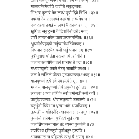
दर्शनं बालकृष्णस्य करोति स्म नवं नवम् ॥३३॥
मालावर्तनमेवापि करोति सकुटुम्बकः ।
भिक्षान्नं तूत्सवे तेन लब्धं पूर्णं दिने निशि ॥३४॥
नवम्यां तेन सल्लब्धं दशम्यां लब्धमेव च ।
एकादश्यां तदान्नं न लब्धं वै व्रतकारणात् ॥३५॥
क्षुधितः सकुटुम्बो वै दिवानिशं व्रतेऽभवत् ।
रात्रौ तामसभावेन पत्न्यपत्यसमन्वितः ॥३६॥
क्षुधाद्यैर्भग्नहृदयो मर्तुकामोऽतिवेगवान् ।
निपपात सरस्येव पत्नी धर्तुं पपात तम् ॥३७॥
पुत्रीपुत्राश्च पतिता रुदन्तः पितराविति ।
जलागाधत्वयोगेन तलं प्राप्ताश्च ते तदा ॥३८॥
मध्यरात्र्युत्तरे काले नैतत् जानाति कश्चन ।
जलं ते सलिलं पीत्वा मृतप्रायास्तदाऽभवन् ॥३९॥
बालकृष्णं हृद्ये स्वे स्मरन्त्येते मृता इव ।
भगवान् बालकृष्णोऽपि प्रबुबोध द्रुतं तदा ॥४०॥
त्यक्त्वा शय्यां राधिके स्वां तमोरात्रौ सरो ययौ ।
वासुदेवस्वरूपः श्रीबालकृष्णो जलान्तरे ॥४१॥
चतुर्भुजो विवेशाथ धृत्वा भक्तं श्वपाकिनम् ।
तत्पत्नीं च बहिस्तीरे त्वानयामास सत्प्रभुः ॥४२॥
पुनर्जले हरिर्गत्वा पुत्रीद्वयं सुतं तथा ।
जलान्निष्कासयामास तटे न्यस्य पुनर्जले ॥४३॥
सप्रविश्य हरिस्तूर्णं पुत्राँश्चतुर इत्यपि ।
आनयामास च बहिस्तटे ररक्ष वै क्षणम् ॥४४॥