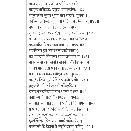
बालान् सुते च पत्नीं च पतिं च भगवाँस्ततः ।
वासुदेवश्चानिरुद्धः प्रद्युम्नः समकर्षणः ॥४५॥
चतूरुपधरो भूत्वा धृत्वा तान् पादयोः पृथक् ।
उत्तोल्याऽधोमुखान् कृत्वा घटिकामात्रमेव तान् ॥४६॥
तथैव धारयामास पीतजलस्य निर्गमम् ।
मुखतः सर्वथा कारयित्वा तान् लब्धचेतनान् ॥४७॥
वराधस्तात् सप्रस्वाप्य शैत्यनाशाय काण्डिकाः ।
वटपत्रादिसहिताः शलाकाश्च समन्ततः ॥४८॥
संप्रचित्वा द्रुतं तत्राऽनलं प्रादीपयत्प्रभुः ।
तत्र काष्ठानि विन्यस्य तपनं प्रचकार ह ॥४९॥
तापयामास तान् सर्वान् शनकैः श्रीहरिः स्वयम् ।
आनयामास तत्प्राणान् मूर्ध्नो हृदयगह्वरम् ॥५०॥
प्राप्तजाग्रत्प्रभावास्ते वीक्ष्य रूपचतुष्टयम् ।
वासुदेवादिकं तूर्णं नेमिरे पादयोः प्रभोः ॥५१॥
तुष्टुवुस्ते हरिं तत्रैकादशीरात्रितूर्यके ।
दीनाऽनाथदरिद्राणां नाथ धारक रक्षक ॥५२॥
नताः स्म ते पादयोर्वै चाण्डाला वयमादरात् ।
त्वं धाता त्वं चान्नदाता त्वं भर्ता त्वं हि पोषकः ॥५३॥
प्राणदाता त्वमेवाऽसि जीवयिता जलाद्धि नः ।
सदाऽन्नदुःखदुःखिनो वयं जीवनदुःखिनः ॥५४॥
दुःखैर्विरक्तभावेन प्राणान्तार्थं जलेऽर्पणम् ।
कृतवन्तो हि देहानां ते स्मृतिं प्राप्य वारिषु ॥५५॥