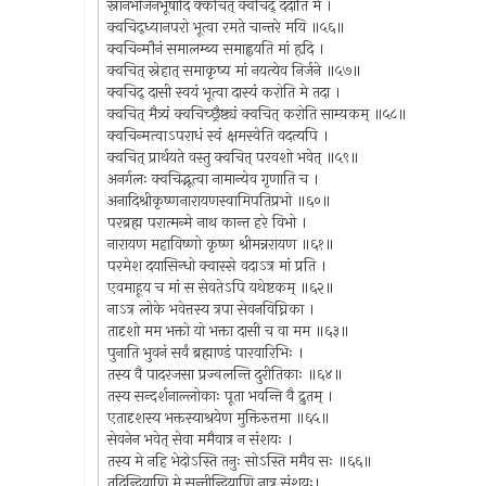
स्नानभोजनभूषादि क्कचित् क्वचिद् ददाति मे ।
क्वचिद्ध्यानपरो भूत्वा रमते चान्तरे मयि ॥५६॥
क्वचिन्मौनं समालम्ब्य समाह्वयति मां हृदि ।
क्वचित् स्नेहात् समाकृष्य मां नयत्येव निर्जने ॥५७॥
क्वचिद् दासी स्वयं भूत्वा दास्यं करोति मे तदा ।
क्वचित् मैत्र्यं क्वचिच्छ्रैष्ठ्यं क्वचित् करोति साम्यकम् ॥५८॥
क्वचिन्मत्वाऽपराधं स्वं क्षमस्वेति वदत्यपि ।
क्वचित् प्रार्थयते वस्तु क्वचित् परवशो भवेत् ॥५९॥
अनर्गलः क्वचिद्भूत्वा नामान्येव गृणाति च ।
अनादिश्रीकृष्णनारायणस्वामिपतिप्रभो ॥६०॥
परब्रह्म परात्मन्मे नाथ कान्त हरे विभो ।
नारायण महाविष्णो कृष्ण श्रीमन्नरायण ॥६१॥
परमेश दयासिन्धो क्वास्से वदाऽत्र मां प्रति ।
एवमाहूय च मां स सेवतेऽपि यथेष्टकम् ॥६२॥
नाऽत्र लोके भवेत्तस्य त्रपा सेवनविघ्निका ।
तादृशो मम भक्तो यो भक्ता दासी च वा मम ॥६३॥
पुनाति भुवनं सर्वं ब्रह्माण्डं पारवारिभिः ।
तस्य वै पादरजसा प्रज्वलन्ति दुरीतिकाः ॥६४॥
तस्य सन्दर्शनाल्लोकाः पूता भवन्ति वै द्रुतम् ।
एतादृशस्य भक्तस्याश्रयेण मुक्तिरुत्तमा ॥६५॥
सेवनेन भवेत् सेवा ममैवात्र न संशयः ।
तस्य मे नहि भेदोऽस्ति तनुः सोऽस्ति ममैव सः ॥६६॥
तदिन्द्रियाणि मे सन्तीन्द्रियाणि नात्र संशयः।