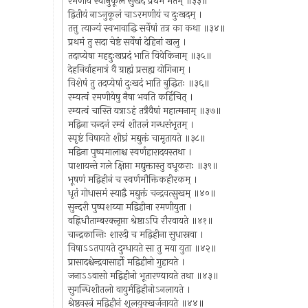
रमणीयं स्वानुकूलं सुखदं प्रथमं मतम् ॥३३॥
द्वितीयं नाऽनुकूलं चाऽरमणीयं च दुःखदम् ।
तत्तु त्याज्यं स्वभावाद्धि सर्वेषां तत्र का कथा ॥३४॥
प्रथमं तु सदा चेष्टं सर्वेषां देहिनां खलु ।
तदाप्येषा महद्दुःखप्रदं भाति विवेकिनाम् ॥३५॥
देहनिर्वाहमात्रं वै ग्राह्यं प्रसह्य योगिनाम् ।
विशेषं तु तदप्येषां दुःखदं भाति बुद्धितः ॥३६॥
रम्यत्वं रमणीयेषु नैषा भवति कर्हिचित् ।
रम्यत्वं चास्ति यत्राऽहं तत्रैवैषां महात्मनाम् ॥३७॥
मद्विना चन्दनं रम्यं शीतलं गन्धसंभृतम् ।
स्पृष्टं विषायते शीघ्रं मद्युक्तं चामृतायते ॥३८॥
मद्विना पुष्पमालाश्च स्वर्णहारादयस्तथा ।
पाशायन्ते गले क्षिप्ता मद्युक्तास्तु वधूकराः ॥३९॥
भूषणं मद्विहीनं च स्वर्णमौक्तिकहीरकम् ।
धृतं गोधासमं स्याद्वै मद्युक्तं चन्द्रवत्सुखम् ॥४०॥
सुन्दरी पुष्पशय्या मद्विहीना रमणीयुता ।
वह्निधौताम्बरक्लृप्ता श्रेष्ठाऽपि रौरवायते ॥४१॥
चान्द्रकान्तिः शारदी च मद्विहीना सुधास्रवा ।
विषाऽऽतपायते दुग्धायते सा तु मया युता ॥४२॥
प्रासादश्चेन्द्रवासार्हो मद्विहीनो गुहायते ।
जनाऽऽवासो मद्विहीनो भूतारण्यायते तथा ॥४३॥
सुगन्धिशीतलो वायुर्मद्विहीनोऽनलायते ।
श्रेष्ठवस्त्रं मद्विहीनं शूलयुक्खर्जनायते ॥४४॥