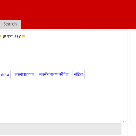
Search
अध्यायः ११४
mhita
लक्ष्मीनारायण
लक्ष्मीनारायण संहिता
संहिता