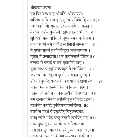
श्रीकृष्ण उवाच-
एवं विशेषतः प्राह श्रीपतिः श्रीनरायणः ।
अधिकं चापि यत्प्राह शृणु त्वं राधिके हि तत् ॥१॥
मम भक्तौ विघ्नकृतान् स्वजनानपि संत्यजेत् ।
नेत्राभ्यां दर्शनं कुर्यान्मेऽङ्गोपाङ्गात्मवर्ष्मणः ॥२॥
श्रुतिभ्यां मत्कथां नित्यं शृणुयान्मम कर्मणाम् ।
त्वचा स्पर्शं मम कुर्यात् सर्वांगानां समस्ततः ॥३॥
मे गुणोच्चारणं कुर्याज्जिह्वया मन्त्रजापनम् ।
मुखेन मे प्रसादस्याऽशनं कुर्याज्जलं पिबेत् ॥४॥
नासया मे प्रसादं च पत्रं तुलसीसंभवम् ।
पुष्पं गन्धं च गृह्णीयाच्चन्दनं मे समर्पितम् ॥५॥
कराभ्यां मम देहस्य कुर्यात् संवाहनं शुभम् ।
शीर्ष्णा कुर्याद् वन्दनं मे पद्भ्यां प्रदक्षिणां तथा ॥६॥
मनसा मम संकल्पं धिया मे निश्चयं परम् ।
चेतसा चिन्तनं मे च कान्तस्यैव विधापयेत् ॥७॥
मम दासत्वाभिमानं स्वस्मिन् कुर्यात्सदाऽहमा ।
मदर्थमेव कुर्याद्वै कृषिव्यापारसत्क्रियाः ॥८॥
उद्यमं च मदर्थं वै प्रकुर्यात् पितृकन्यकाः! ।
यद्यत् स्वेष्टं भवेद् वस्तु तत्तन्मे त्वर्पयेत् सदा ॥९॥
गन्धं पुष्पं भूषणं चाम्बरं श्रांगारिकं तथा ।
मत्प्रसादं शुभं कृत्वा धारयेत्तु ततः परम् ॥१०॥
पत्रं पुष्पं जलं वापि मह्यं यत्स्यान्न चार्पितम् ।