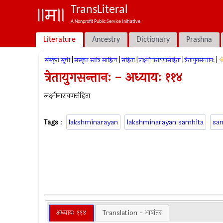
TransLiteral
A Nonprofit Public Service Initiative.
Literature
Ancestry
Dictionary
Prashna
|
|
|
|
|
संस्कृत सूची
संस्कृत स्तोत्र साहित्य
संहिता
लक्ष्मीनारायणसंहिता
त्रेतायुगसन्तानः
त्रेतायुगसन्तानः - अध्यायः ११४
लक्ष्मीनारायणसंहिता
Tags
:
lakshminarayan
lakshminarayan samhita
sa
अध्यायः ११४
Translation - भाषांतर