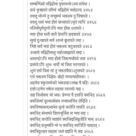
सम्बन्धिनो मद्विहीना वृकायन्तेऽस्य सर्वथा ।
रूपं कुष्ठायते सौम्यं मद्विहीनं मनोहरम् ॥४५॥
स्वादु भोज्यं तु मच्छून्यं भक्तस्य तु विषायते ।
स्वादु पानं मया हीनं वान्तायतेऽमृतं त्वपि ॥४६॥
गतिर्माधुर्यपूर्णाऽपि मया हीना शरायते ।
मया हीना सती नारी देव्यपि प्रदवायते ॥४७॥
सुखं दुःखायते सर्वं शान्तं क्रूरायते तथा ।
मिष्टं सर्वं मया हीनं भक्तस्य कटुकायते ॥४८॥
उत्सवो मद्विहीनस्तु भग्नोत्साद्वायते सदा ।
आनन्दोऽपि मया हीनो तिक्तमर्चायते तथा ॥४९॥
प्रसंगोऽपि शुभः सर्वो मां विना मरणायते ।
शुभं सर्वं विना मां तु भक्तस्यैवाऽशुभायते ॥५०॥
एवं भक्तस्य विज्ञेयः स्नेहो मय्यत्यसीमकः ।
अहमेव स्फुराम्येको भक्तस्याऽन्तश्च वै बहिः ॥५१॥
दृष्टोऽहमेव भक्तेन सहसा त्वान्तरे यदा ।
तदा विलोक्य मां भक्तः प्रेम्णा वै हसति क्वचित् ॥५२॥
क्वचिन्मां दूरमालोक्य गच्छन्तमिव रोदिति ।
क्वचिच्चानन्दलाभेन नृत्यं करोति गायति ॥५३॥
क्वचित् संभाषते दिव्यमूर्तिना स मया सह ।
क्वचित् करोति साष्टांगं क्वचिदालिङ्गतीति माम् ॥५४॥
क्वचित् प्रचुम्बति मां च क्वचित् स्वपिति चादरात् ।
क्वचिदुत्थाय सहसा जलं ददाति मे तदा ॥५५॥