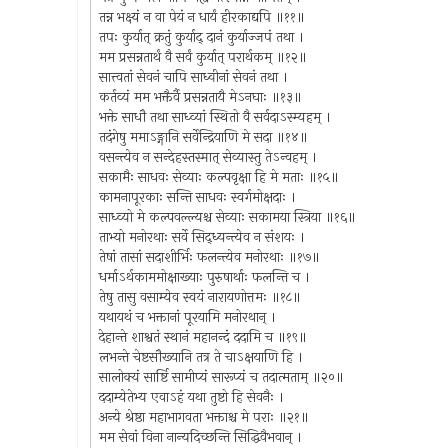
तन्न भक्ष्यं न वा पेयं न धार्यं हीरकाद्यपि ॥११॥
तपः कुर्यात् क्रतुं कुर्याद् दानं कुर्याज्जपं तथा ।
मम प्रसन्नतार्थं वै सर्वं कुर्यात् परार्थकम् ॥१२॥
सात्त्वतां सेवनं चापि साध्वीनां सेवनं तथा ।
कर्तव्यं मम भक्तैर्वै प्रसन्नतायै मेऽनघाः ॥१३॥
भक्ते साधौ तथा साध्व्यां स्थितो वै सर्वदाऽस्म्यहम् ।
तदंगेषु ममाऽङ्गानि सर्वेन्द्रियाणि मे सदा ॥१४॥
वसन्त्येव न सन्देहस्तस्मात् सेव्यास्तु तेऽन्वहम् ।
सकामैः साधवः सेव्याः कल्पवृक्षा हि मे मताः ॥१५॥
कामनापूरकाः सन्ति साधवः स्वर्गमोक्षदाः ।
साध्व्यो मे कल्पवल्ल्यश्च सेव्याः सकामया स्त्रिया ॥१६॥
ताभ्यो मनोरथाः सर्वे सिद्ध्यन्त्येव न संशयः ।
तेषां तासां सदाशीर्भिः फलन्त्येव मनोरथाः ॥१७॥
धर्माऽर्थकाममोक्षाख्याः पुरुषार्थाः फलन्ति च ।
तेषु तासु वसाम्येव स्वयं नारायणोत्तमः ॥१८॥
यथायथं च भक्तानां पूरयामि मनोरथान् ।
देहान्ते शाश्वतं स्थानं महानन्दं ददामि च ॥१९॥
लभन्ते चेष्टसौख्यानि तत्र ते चाऽक्षयाणि हि ।
सालोक्यं सार्ष्टि सामीप्यं सारूप्यं च तदात्मताम् ॥२०॥
ददाम्येतेभ्य एवाऽहं यथा तुष्टो हि सेवनैः ।
अन्ये श्रेष्ठा महाभागवता भक्ताश्च मे पराः ॥२१॥
मम सेवां विना नान्यदिच्छन्ति सिद्धिवैभवान् ।