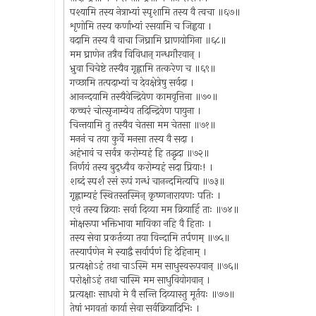
पश्यामि तस्य नेत्राभ्यां स्पृशामि तस्य वै त्वचा ॥६७॥
शृणोमि तस्य कर्णाभ्यां रसयामि च जिह्वया ।
वदामि तस्य वै वाचा जिघ्रामि घ्राणयोगिना ॥६८॥
मम घ्राणेन तत्रैव विविधान् गन्धगौरवान् ।
भ्रुवा चिचेष्टे तस्यैव गृह्णामि तत्करेण च ॥६९॥
गच्छामि तत्पदाभ्यां च देवक्षेत्रेषु सर्वदा ।
आनन्दयामि तस्यैवेन्द्रियेण कामवृत्तिना ॥७०॥
कच्चरं चोत्सृजाम्येव तदिन्द्रियेण पायुना ।
चिन्तयामि तु तस्यैव चेतसा मम चेतसा ॥७१॥
मननं च तया कुर्वे मनसा तस्य वै सदा ।
अहंभावं च सर्वत्र करोम्यहं हि तद्धृदा ॥७२॥
निर्णयं तस्य बुद्ध्यैव करोम्यहं सदा प्रियाः! ।
शब्दं स्पर्शं रसं रूपं गन्धं चानन्दमित्यपि ॥७३॥
गृह्णाम्यहं स्थितस्तस्मिन् कृष्णनारायणः पतिः ।
एवं तस्य क्रियाः सर्वा दिव्या मम क्रियार्हि ताः ॥७४॥
मोक्षरूपा भक्तिभावा मायिका नहि वै हिताः ।
तस्य सेवा प्रकर्तव्या तया विन्दामि तर्पणम् ॥७५॥
तस्यार्पणेन मे स्याद्वै सर्वार्पणं हि देहिनाम् ।
प्रत्यक्षोऽहं तथा चाऽस्मि मम साधुस्वरूपवान् ॥७६॥
परोक्षोऽहं तथा चास्मि मम साधुवियोगवान् ।
प्रत्यक्षाः साधवो मे वै सन्ति दिव्यास्तु मूर्तयः ॥७७॥
तेषां भगवतां कार्या सेवा सर्वक्रियादिभिः ।