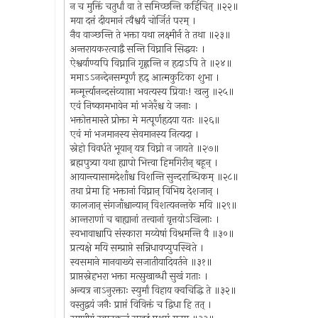
न च मुक्तिं चतुर्धां वा ते समिच्छन्ति कर्हिचित् ॥२२॥
मया दत्तं दीयमानं त्वैश्वर्यं चोर्जितं परम् ।
नैव वाञ्छन्ति ते भक्ता यथा लक्ष्मीर्न ते तथा ॥२३॥
अन्तरायकरत्वाद्वै सन्ति विघ्नानि सिद्धयः ।
ऐश्वर्याण्यपि विघ्नानि गृह्णन्ति न हृदाऽपि ते ॥२४॥
ममाऽऽनन्देनसम्पूर्णं हृद् आत्मकुटिका शुभा ।
मन्मूर्त्त्यानन्दसंव्याप्ता भवत्यस्य प्रियाः! खलु ॥२५॥
एवं निष्कामभावेन मां भजेरँश्च ये जनाः ।
भक्तोत्तमास्ते प्रोक्ता मे मत्पूर्णहृदया यतः ॥२६॥
एवं मां भजमानस्य सेवमानस्य नित्यदा ।
स्नेहो विवर्धते भूयान् यत्र विघ्नो न जायते ॥२७॥
ब्रह्मपुत्र्या यथा ह्यापो भित्त्वा हिमगिरीन् बहून् ।
आयान्त्यासामदेशाँश्च विशन्ति सुन्दराब्धिकम् ॥२८॥
तथा प्रेमा हि भक्तानां विघ्नान् विभिद्य देशजान् ।
कालजान् संगजाँश्चान्यान् विशत्यनन्तके मयि ॥२९॥
आन्तराणां च बाह्यानां तत्त्वानां वृत्तयोऽखिलाः ।
स्वभावाश्चापि संस्कारा मय्येषां विश्रमन्ति वै ॥३०॥
प्रत्यक्षे मयि सम्प्राप्ते सन्निधावप्युपस्थिते ।
स्वसमाने मानवाख्ये सजातीयादिवर्तने ॥३१॥
प्राप्तस्नेहभरा भक्ता मत्सुखाब्धौ सुखं गताः ।
अन्यत्र नाऽनुरक्ताः स्युर्मां विहाय क्वचिद्धि ते ॥३२॥
वस्तुद्वयं जनैः प्राप्तं विविक्तं च द्विधा हि तत् ।