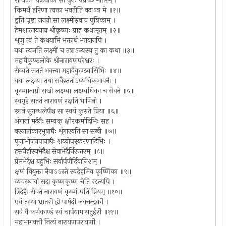
राधिके! चक्रवाकी सा पुनः पप्रच्छ मातरम् ।
किमर्थं हरिणा त्यक्ता भवतीति वदाऽत्र मे ॥१॥
इति पृष्टा जननी सा लक्ष्मीरुवाच पुत्रिकाम् ।
हेमशालायनाय श्रीकृष्णः प्राह कथामृतम् ॥२॥
शृणु त्वं ते कथयामि भक्तार्थं भगवानपि ।
यथा त्यजति लक्ष्मीं च तत्राऽन्यस्य तु का कथा ॥३॥
महावैकुण्ठलोके श्रीनारायणपरेश्वरः ।
सेव्यते सततं भक्त्या महावैकुण्ठवासिभिः ॥४॥
यथा लक्ष्म्या तथा सर्वैस्ततोऽप्यधिकभावनैः ।
कृष्णानाम्नी सखी लक्ष्म्या लक्ष्म्यधिका च सेवने ॥५॥
स्वगृहे सततं नारायणं रक्षति भामिनी ।
स्नानं सुगन्धलेपैश्च सा स्वयं कुरुते प्रिया ॥६॥
अंगानां मर्दनैः सम्यक् क्षौरकर्मादिभिः सह ।
वस्त्रालंकारभूषाद्यैः शृंगारयति सा सखी ॥७॥
पूजाभोजनपानाद्यैः शय्योपस्करणादिभिः ।
हसनैर्हास्यभेदैश्च सेवाभेदैर्निरन्तरम् ॥८॥
प्रेमभेदैश्च बहुभिः सर्वार्पणैर्दिवानिशम् ।
क्षणं वियुक्ता नैवाऽऽस्ते स्वदेहमिव कृष्णिका ॥९॥
व्यवस्थायां सदा कृष्णकृष्ण चेति रटत्यपि ।
त्रिदेहैः सेवते नारायणं कृष्णं पतिं प्रियम् ॥१०॥
एवं तस्या भ्रातरौ द्वी पार्षदौ जयचन्द्रकौ ।
सर्वं वै कर्मकाण्डं स्वं चार्पयामासतुर्हरौ ॥११॥
महाभागवत्तौ नित्यं नारायणपरायणौ ।