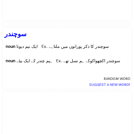
سوچندر
noun
ایک نیم دیوتا Ex.
سوچندر کا ذکر پورانوں میں ملتاہے
noun
ہیم چندر کے ایک بیٹے Ex.
سوچندر اکچھواکوکے ہم نسل تھے
RANDOM WORD
SUGGEST A NEW WORD!