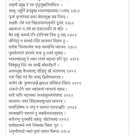
लक्ष्म्यै ददुश्च ते तत्र पुपूजुश्चातिभक्तितः ।
तस्थुः स्तुतिं प्रचक्रुश्च ध्यानमग्नास्तदाऽऽभवन् ॥३५॥
पूजां कृत्वोपदा दत्वा नोत्तस्थुश्च यदा चिरम् ।
लक्ष्मीः रोषं गता विघ्नरूपाणामुपरि द्रुतम् ॥३६॥
अप्रकाशं च रोषं सा प्रकाशयति नो बहिः ।
नैव वक्तुं समर्थाऽपि हरेरिच्छा विना तु तान् ॥३७॥
नोत्थितुं च समर्थाऽस्ति नारायणं विहाय तु ।
सरोषा चिन्तयत्येव कदा यास्यन्ति भक्तकाः ॥३८॥
पुनर्नारायणं प्राप्स्ये कदा तु शयने सुखम् ।
ध्यानमग्नास्तु ते भक्ता ध्याने बद्ध्वा हरिं पुरः ॥३९॥
निषेदुस्तु चिरं तत्र तावद्वै श्रीसतीहरौ ।
आययतुश्च कैलासाद् वीक्षितुं श्रीं नरायणम् ॥४०॥
एकं विघ्नं गतं नैव तावद् द्वितीयमागतम् ।
मत्वैवं श्रीः कृष्णपार्श्वे ह्यवशा संस्थिता स्थिरा ॥४१॥
शंकरोऽपि तथा भक्तोत्तमो भागवतो महान् ।
सती चापि महाभक्ता कस्तावुल्लंघयेत्तदा ॥४२॥
नारायणः स्वयं सिंहासनादुत्थाय सत्वरम् ।
समाश्लिष्य च शंभुं तं स्वागतं त्वाचरद्धरिः ॥४३॥
सत्याश्चापि स्वागतं तु लक्ष्मीराचरदादरात् ।
सतीशंभू पूजनादि चक्रतुः श्रीहरेस्तदा ॥४४॥
सतीदत्तासने रम्ये निषसाद श्रियाः पुरः ।
शंभुर्भागवतो भक्तो नृत्यं चकार नैकधा ॥४५॥