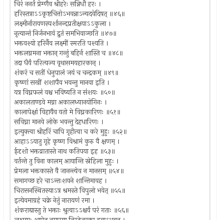
चिरं ननर्त प्रेम्णैव श्रीहरेः सन्निधौ हरः ।
हरिस्तत्राऽऽकृष्टचित्तोऽभवन्नाऽन्यदवेदिषत् ॥४६॥
लक्ष्मीर्नारायणस्पर्शानन्दप्रतीक्षयाऽऽकुला ।
नृत्यान्तं निर्जनभावं द्रुतं समभिवाञ्छति ॥४७॥
भक्तवश्यो हरिर्नैव लक्ष्मीं स्मरति पश्यति ।
भक्तलग्नमना भक्तान् गन्तुं बहिर्न शास्ति च ॥४८॥
तदा धैर्यं परित्यज्य वृथासमयहारकान् ।
शंकरं च सतीं धेनुपालं जयं च चन्द्रकम् ॥४९॥
कृष्णां सखीं शशापैव भवन्तु मानवा इति ।
यत्र विघ्नफलं वश्च भविष्यति न संशयः ॥५०॥
अकालताण्डवे मग्ना अकालध्यानयोगिनः ।
कालापेक्षां विहायैव यतो मे विघ्नकारिणः ॥५१॥
सविघ्ना मानवे लोके भवन्तु देहधारिणः ।
इत्युक्त्वा श्रीहरिं चापि गृहीत्वा च करे मुहुः ॥५२॥
आहाऽऽयातु गृहे कृष्ण विश्रामं कुरु वै क्षणम् ।
ईदृशो भक्तव्रातास्ते नाथ कतिपया इह ॥५३॥
वर्तन्ते तु विना कालम् आयान्ति स्नेहिला मुहुः ।
प्रेमला भक्तकास्ते वै जानन्त्येव न मानसम् ॥५४॥
समागच्छ हरे चाऽन्तःशयने शान्तिमावह ।
चिरासनस्थितस्याऽत्र श्रमस्ते विपुलो भवेत् ॥५५॥
इत्येवमाग्रहं चक्रे नेतुं नारायणं रमा ।
शंकराद्यास्तु ते भक्ताः श्रुत्वाऽऽश्चर्यं परं गताः ॥५६॥