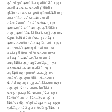
हरौ सर्वसुखौ कृष्णं विना क्षणविवर्जितौ ॥१२॥
तापसौ च जपमालापरायणौ हरिप्रियौ ।
इन्द्रियाऽन्तःकरणानां कृष्णे वृत्तिसमन्वितौ ॥१३॥
नवधा भक्तिसम्पन्नौ ध्यानयोगपरायणौ ।
सर्वस्वार्पणभावौ तौ भजेते परमेश्वरम् ॥१४॥
कृष्णस्तत्रापि वसति यत्र तद्भ्रातृसंस्थितिः ।
साक्षात् कृष्णो निवसति किशोरस्तद्गृहे सदा ॥१५॥
धेनुपालोऽपि गोपेशो गोपाल इव सर्वदा ।
कृष्णनारायणसेवामग्नोऽभवत् पिता तयोः ॥१६॥
आत्मसमर्पणैः कृष्णमूर्त्यात्मको यथा तथा ।
अवर्तत हरौ प्रेम्णा सर्वसेवापरायणः ॥१७॥
अथैकदा ते चत्वारो लक्ष्मीनारायणाय वै ।
उपदा विविधा दातुमाययुर्निजमन्दिरम् ॥१८॥
अदृश्यरूपतो नारायणश्चायाति तैः सह ।
तदा दिव्ये महामहाप्रासादे चान्तरगृहे ॥१९॥
शयने श्रीमहालक्ष्म्या सेवितः श्रीनरायणः ।
प्रेमसेवां महालक्ष्म्या गृह्णन्नास्तेऽतितन्मयः ॥२०॥
महालक्ष्मीः प्रेममग्ना नारायणांगयोगिनी ।
परब्रह्ममहानन्दवार्धिमग्नाऽभवत् प्रिया ॥२१॥
चिरसेवाभिलाषा सा चिरानन्देच्छया हरेः ।
बियोगेच्छारहिता श्रीहर्याश्लेषयुताऽभवत् ॥२२॥
एतस्मिन् समये ते तु चत्वारोऽपि सुसेविकाः ।