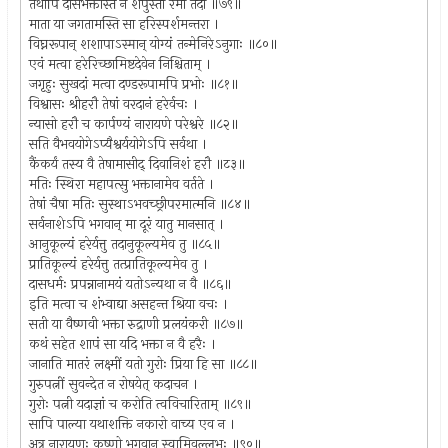
तथापि दासभक्तास्ते न शेपुस्तां रमां तदा ॥७९॥
माता या जगतामस्ति सा हरिस्पर्शमन्तरा ।
विघ्नरूपान् शशापाऽस्मान् योग्यं तन्मेनिरेऽनुगाः ॥८०॥
एवं मत्वा हरेरिच्छामिष्टदेवेन निश्चिताम् ।
जगृहुः सुखदां मत्वा दण्डरूपामपि प्रभोः ॥८१॥
विश्वासः श्रीहरौ तेषां वरदानं हरेर्वचः ।
न्यासो हरौ च कार्पण्यं नारायणे परेश्वरे ॥८२॥
सति वैभवयोगेऽप्यैश्वर्ययोगेऽपि सर्वथा ।
कैंकर्यं तस्य वै तेषामासीद् दिवानिशं हरौ ॥ट३॥
मतिः स्थिरा महापत्सु भक्तानामेव वर्तते ।
तेषां चैषा मतिः सुस्थाऽभवच्छ्रीपरमात्मनि ॥८४॥
सर्वनाशेऽपि भगवान् मा दूरं यातु मानसात् ।
आनुकूल्यं हरेर्यत्तु तदानुकूल्यमेव तु ॥८५॥
प्रातिकूल्यं हरेर्यत्तु तत्प्रातिकूल्यमेव तु ।
दासधर्मः प्रपन्नानामयं यतोऽन्यथा न वै ॥८६॥
इति मत्वा च शंभ्वाद्या असहन्त श्रिया वचः ।
सती या वैष्णवी भक्ता रुद्राणी प्रलयंकरी ॥८७॥
कथं सहेत शापं सा यदि भक्ता न वै हरैः ।
जानाति मातरं लक्ष्मीं यतो गुरोः प्रिया हि सा ॥८८॥
गुरुपत्नीं सुवन्देत न रोषयेत् कदाचन ।
गुरोः पत्नी यदाज्ञां च करोति त्वविचारिताम् ॥८९॥
सापि पाल्या यथाशक्ति नकारो वाच्य एव न ।
अत्र नारायणः कृष्णो भगवान् स्वामिवल्लभः ॥९०॥