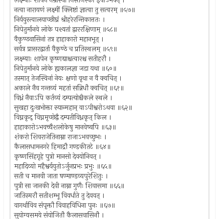
लक्ष्म्याः शापेन नम्रास्या निस्तेजस्का इवाऽभवन् ।
नत्वा नारायणं लक्ष्मीं क्लिष्टां ज्ञात्वा तु सत्वरम् ॥५७॥
निर्ययुस्त्वालयाच्छीघ्रं श्रीहरेरन्तिकात्ततः ।
निपेतुर्मानवे लोके पश्यतां द्वाररक्षिणाम् ॥५८॥
वैकुण्ठवासिनां तत्र हाहाकारो महानभूत् ।
सर्वत्र प्रासरद्वार्ता वैकुण्ठे च प्रतिस्थलम् ॥५९॥
लक्ष्म्याः शापेन कृष्णद्याश्चत्वारश्च सतीहरौ ।
निपेतुर्मानवे लोके ह्यकालज्ञा जडा यथा ॥६०॥
तस्मात् तेजस्विनां नेयः क्षणो वृथा न वै क्वचित् ।
अकाले नैव गन्तव्यं महतां सन्निधौ क्वचित् ॥६१॥
विध्नं नैवाऽपि कर्तव्यं दम्पत्योश्चैकले स्थले ।
सुखहा दुःखभोक्ता स्यान्महान् वाऽपीश्वरोऽथवा ॥६२॥
विघ्नकृद् विघ्नमृच्छेद्वै दम्पतीविध्नकृत् किल ।
हाहाकारोऽभवच्चैशलोकेषु मानवेष्वपि ॥६३॥
शंकरो शिवराजेतिनाम्ना राजाऽभवच्छुभः ।
कैलासधामनगरे हिमाद्रौ गण्डकीतटे ॥६४॥
कृष्णसिंहगृहे पुत्रो मानसो देवयोनिवत् ।
महादिव्यो महैश्वर्ययुतोऽर्जुनप्रभः प्रभुः ॥६५॥
सती च मानवी जाता षण्माण्डव्यपुरेशितुः ।
पुत्री सा जानकी देवी नाम्ना गुणैः शिवासमा ॥६६॥
जातिस्मरौ सतीशम्भू विवर्धाते तु देववत् ।
वागर्थाविव संपृक्तौ विवाहविधिना पुनः ॥६७॥
सुयोग्यसमये संयोजितौ कैलासवासिनौ ।