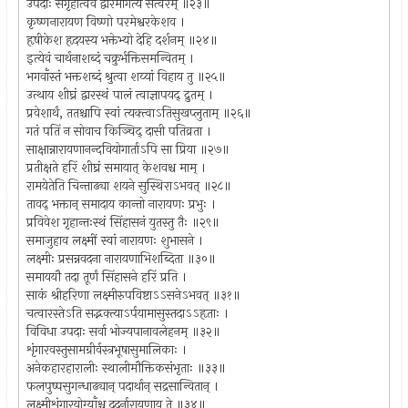
उपदाः संगृहीत्वैव द्वारमागत्य सत्वरम् ॥२३॥
कृष्णनारायण विष्णो परमेश्वरकेशव ।
हृषीकेश हृदयस्य भक्तेभ्यो देहि दर्शनम् ॥२४॥
इत्येवं चार्थनाशब्दं चक्रुर्भक्तिसमन्वितम् ।
भगवाँस्तं भक्तशब्दं श्रुत्वा शय्यां विहाय तु ॥२५॥
उत्थाय शीघ्रं द्वारस्थं पालं त्वाज्ञापयद् द्रुतम् ।
प्रवेशार्थं, ततश्चापि स्वां त्यक्त्वाऽतिसुखप्लुताम् ॥२६॥
गतं पतिं न सोवाच किञ्चिद् दासी पतिव्रता ।
साक्षान्नारायणानन्दवियोगार्ताऽपि सा प्रिया ॥२७॥
प्रतीक्षते हरिं शीघ्रं समायात् केशवश्च माम् ।
रामयेतेति चिन्ताढ्या शयने सुस्थिराऽभवत् ॥२८॥
तावद् भक्तान् समादाय कान्तो नारायणः प्रभुः ।
प्रविवेश गृहान्तःस्थं सिंहासनं युतस्तु तैः ॥२९॥
समाजुहाव लक्ष्मीं स्वां नारायणः शुभासने ।
लक्ष्मीः प्रसन्नवदना नारायणाभिशब्दिता ॥३०॥
समाययौ तदा तूर्णं सिंहासने हरिं प्रति ।
साकं श्रीहरिणा लक्ष्मीरुपविष्टाऽऽसनेऽभवत् ॥३१॥
चत्वारस्तेऽति सद्भक्त्याऽर्पयामासुस्तदाऽऽहृताः ।
विविधा उपदाः सर्वा भोज्यपानावलेहनम् ॥३२॥
शृंगारवस्तुसामग्रीर्वस्त्रभूषासुमालिकाः ।
अनेकहारहारालीः स्थालीमौक्तिकसंभृताः ॥३३॥
फलपुष्पसुगन्धाढ्यान् पदार्थान् सद्रसान्वितान् ।
लक्ष्मीशृंगारयोग्याँश्च ददुर्नारायणाय ते ॥३४॥