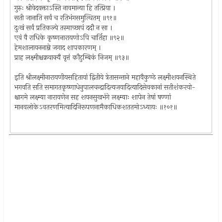
गुरुः श्रीवेदवक्ताऽस्ति नावमान्या हि तत्प्रिया ।
सती जानाति सर्वं च रतिभंगसमुत्थितम् ॥९१॥
दुःखं सर्वं प्रतिकल्पे तस्माच्छापं ददौ न सा ।
एवं वै राधिके कृष्णनारायणोऽपि चार्तिहा ॥९२॥
हेमशालायननाम्ने जगाद शापकारणम् ।
प्राह लक्ष्मीश्चक्रवाक्यै वृत्तं कौटुम्बिकं निजम् ॥९३॥
इति श्रीलक्ष्मीनारायणीयसहितायां द्वितीये त्रेतासन्ताने महावैकुण्ठे लक्ष्मीशयनस्थिते
भगवति सति समागतकृष्णाधेनुपालचन्द्रादित्यजयादित्यादिसेवकानां सतीशंकरयो-
श्चागमे लक्ष्म्या नारायणेन सह शयनसुखभंगे लक्ष्म्याः शापेन तेषां षण्णां
मानवलोकेऽवतरणमित्यादिनिरूपणनामैकाधिकशततमोऽध्यायः ॥१०१॥