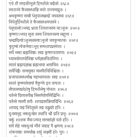
एवं तौ गण्डकीमूले हिमशैले नदीतटे ॥६८॥
स्वराज्ये कैलासधाम्नि नगरे राज्यमाप्नुतः ।
अथकृष्णा सखी धेनुपालश्चन्द्रो जयस्तथा ॥६९॥
निपेतुर्हिमशैले ते कैलासधामपत्तने ।
धेनुपालोऽभवद् भ्राता शिवराजस्य चाऽनुजः ॥७०॥
कृष्णाऽभवत् सुता तस्य शिवराजस्य सद्गुणा ।
चन्द्रादित्योऽनुजस्तस्याऽनुजो जयकुमारकः ॥७१॥
कुटुम्बं त्वेकमेवाऽभूत् समशापप्रसंगतः ।
सर्वे भक्ता ब्रह्मनिष्ठाः सदा कृष्णपरायणाः ॥७२॥
ध्यानयोगतपोनिष्ठा धर्मज्ञानविरागिणः ।
सततं ब्रह्मयज्ञाश्च ब्रह्मभावा अमायिनः ॥७३॥
सर्वचिह्नैः समायुक्ता मानवैरविनिश्चिताः ।
प्रजापालनधर्माश्च महाभागवताः सदा ॥७४॥
सततं कृष्णसेवायां वैकुण्ठे इव तत्पराः ।
नीपालयप्रदेशेषु हिमशैलेषु गोचराः ॥७५॥
वर्तन्ते दिव्यरूपैश्च निसर्गयोगसिद्धिभिः ।
वर्तन्ते मानवै रूपैः शापप्राप्तक्रियादिभिः ॥७६॥
शापाद् यदा निपेतुस्ते तदा तद्धृदये हरिः ।
दुःख्यभूद् भक्तदुःखेन तथापि श्रीं प्रति प्रभुः ॥७७॥
वक्तुं शशाक नैवाऽन्यत् सत्त्वसंज्ञो यतो हरिः ।
सर्वं सेहे भक्तदुःखं मौनं जग्राह वै क्षणम् ॥७८॥
शंकराद्याः समर्थाश्च शप्तुं लक्ष्मीं हरेः पुरः ।