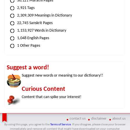
30,121 Marathi Pages
2,921 Tags
2,309,309 Meanings in Dictionary
22,745 Sanskrit Pages
1,153,927 Words in Dictionary
1,048 English Pages
1 Other Pages
Suggest a word!
Suggest new words or meaning to our dictionary!!
Curious Content
Content that can spike your interest!
contact us
disclaimer
about us
By using this page, you agree to the
Terms of Service
. If you disagree, please close your browser
immediately and remove all content that might have downloaded on your computer.