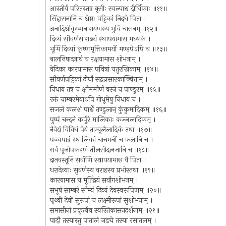
आस्तीर्य परितस्तत्र बृसीः स्वल्पाश्च दीर्घिकाः ॥११॥
सिंहासनानि च श्रेष्ठः पट्टिकां निदधे पिता ।
अनादिश्रीकृष्णनारायणस्य भुवि चासनम् ॥१२॥
दिव्यं सौवर्णसाराढ्यं स्थापयामास मध्यके ।
भूमिं दिव्यां कृष्णमृत्तिकामयीं मण्डपेऽपि च ॥१३॥
बालनिषादनार्थं च रक्षयामास शोभनाम् ।
वेदिका कारयामास पवित्रां चतुरस्रिकाम् ॥१४॥
सौवर्णपट्टिकां दीर्घां सद्रत्नसारकाञ्चिताम् ।
निधाय तत्र च क्षौममौर्णं वस्त्रं च पाण्डुरम् ॥१५॥
रक्तं चाम्बरमेवाऽपि गोधूमेषु निधाय च ।
सजलं कलशं पार्श्वे तण्डुलान् कुंकुमादिकम् ॥१६॥
पुष्पं चन्दनं कर्पूरं मालिकाः कज्जलादिकम् ।
नैवेद्यं विविधं पेयं ताम्बूलैलादिकं तथा ॥१७॥
पञ्चपात्रं स्थालिकां चाचमनीं च फलानि च ।
सर्व पूजोपकरणं तौलसीदलजानि च ॥१८॥
दानवस्तूनि सर्वाणि स्थापयामास वै पिता ।
धरादेव्याः सुवर्णस्य वराहस्य प्रभोस्तथा ॥१९॥
कारयामास च मूर्तिद्वयं सर्वांगशोभनम् ।
सभूषं साम्बरं सौम्यं दिव्यं देवस्वरूपिणम् ॥२०॥
पृथ्वीं देवीं सुरूपां च लक्ष्मीरूपां सुशोभनाम् ।
समासीनां प्रकृत्वैव स्वस्तिकासनदर्शनाम् ॥२१॥
पादौ तस्यास्तु पातालं जङघे तस्या रसातलम् ।