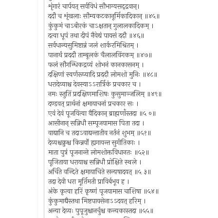
शृंगारं चार्पयत् सर्वविधं सौभाग्यसद्द्रवान्।
ददौ च शृंखलाः सौम्यकटकानूर्मिकादिकान् ॥४५॥
कुंकुमं चाऽबीरकं चाऽक्षतान् गुलालकादिकम् ।
दत्वा धूपं तथा दीपं नैवेद्यं पायसं ददौ ॥४६॥
सर्वधान्यसुमिष्टान्नं जलं शार्करमिश्रितम् ।
पानार्थं प्रददौ ताम्बूलकं चैलालविंगकम् ॥४७॥
फलं सौगन्धिकद्रव्यं शोभनं कानकासनम् ।
दक्षिणां स्वर्णरूप्यादि प्रददौ लोमशो मुनिः ॥४८॥
धरादेव्याश्च देवस्याऽऽरार्त्रिकं प्रचकार च ।
नमः स्तुतिं प्रदक्षिणमाशिषः कुसुमाञ्जलिम् ॥४९॥
दण्डवत् प्रार्थनां क्षमायाचनां प्रचकार सः ।
एवं देवं पूजयित्वा वैदिकान् ब्राह्मणाँस्तदा ॥५ ०॥
आसीनान् सन्निधौ सम्पूजयामास पिता तदा ।
वाद्यानि च तदाऽवाद्यन्तातीव नर्तनं शुभम् ॥५१॥
देव्यश्चक्रुश्च किन्नर्यों ह्यगायन्त सुगीतिकाः ।
माता पुत्रं पूजनान्ते लोमशोक्तविधानतः ॥५२॥
पूजिताया धरायाश्च सन्निधौ प्रोक्षिते स्थले ।
अर्चिते वन्दिते क्षमायाचिते सन्यषादयत् ॥५ ३॥
तदा देवी धरा मूर्तिमती प्राविर्बभूव ह ।
अंके कृत्वा हरिं कृष्णं पूजयामास चाशिषा ॥५४॥
कुंकुमाद्यैस्तथा मिष्टपायसेनाऽऽदयत् हरिम् ।
अन्या देव्यः पुपूजुश्चानर्चुश्च कन्यकास्तदा ॥५५॥