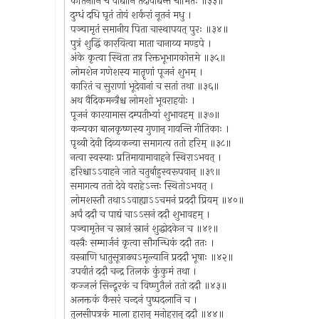
कीर्तनानि च वाद्यानि तदावाद्यन्त चाभितः ॥३३॥
दुग्धं दधि घृतं तोयं शर्करां नूतनं मधु ।
पञ्चामृतं समानीय पिता चास्थापयत् पुरः ॥३४॥
पुत्रं शुद्धिं कारयित्वा माता चानाय्य मण्डपे ।
अंके कृत्वा स्थिता तत्र रिक्तभूभागकोत्तमे ॥३५॥
लोमशेन गणेशस्य मातॄणां पूजनं शुभम् ।
कारितं च सुराणां भूदेवानां च सतां तथा ॥३६॥
अथ वैदिकमन्त्रैश्च लोमशो भूवराहयोः ।
पूजनं कारयामास दम्पतीभ्यां शुभावहम् ॥३७॥
कन्यका बालकृष्णस्य गुणान् गायन्ति गीतिकाः ।
पृथ्वी देवी दिव्यकन्या समागत्य ततो हरिम् ॥३८॥
नत्वा स्वस्याः प्रतिमायामावाहने स्थिराऽभवत् ।
हरिश्चाऽऽवाहने जाते चतुर्बाहुस्वरूपवान् ॥३९॥
समागत्य ततो देवे वराहेऽन्तः स्थितोऽभवत् ।
लोमशस्तौ तथाऽऽवाह्याऽऽचमनं प्रददौ प्रियम् ॥४०॥
अर्घं ददौ च पाद्यं चाऽऽसनं ददौ शुभावहम् ।
पञ्चामृतेन च स्नानं स्नानं शुद्धोदकेन च ॥४१॥
वस्त्रैः सम्मार्जनं कृत्वा सौगन्धिकं ददौ ततः ।
वस्त्राणि धातुसूत्राढ्यऽमूल्यानि प्रददौ भूषाः ॥४२॥
उपवीतं ददौ चन्द्र तिलकं कुंकुमं तथा ।
कज्जलं सिन्दूरकं च विष्णुतैलं ततो ददौ ॥४३॥
अलक्तकं कैसरं चन्दनं पुष्पदलानि च ।
तुलसीपत्रकं माला हारान् मनोहरान् ददौ ॥४४॥