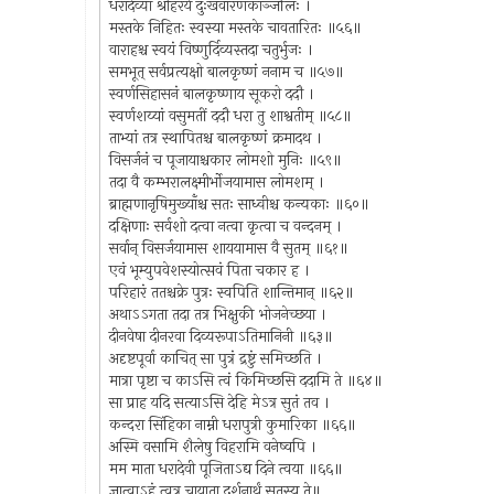
धरादेव्या श्रीहरये दुःखवारणकाञ्जलिः ।
मस्तके निहितः स्वस्या मस्तके चावतारितः ॥५६॥
वाराहश्च स्वयं विष्णुर्दिव्यस्तदा चतुर्भुजः ।
समभूत् सर्वप्रत्यक्षो बालकृष्णं ननाम च ॥५७॥
स्वर्णसिहासनं बालकृष्णाय सूकरो ददौ ।
स्वर्णशय्यां वसुमतीं ददौ धरा तु शाश्वतीम् ॥५८॥
ताभ्यां तत्र स्थापितश्च बालकृष्णं क्रमादथ ।
विसर्जनं च पूजायाश्चकार लोमशो मुनिः ॥५९॥
तदा वै कम्भरालक्ष्मीर्भोजयामास लोमशम् ।
ब्राह्मणानृषिमुख्याँश्च सतः साध्वीश्च कन्यकाः ॥६०॥
दक्षिणाः सर्वशो दत्वा नत्वा कृत्वा च वन्दनम् ।
सर्वान् विसर्जयामास शाययामास वै सुतम् ॥६१॥
एवं भूम्युपवेशस्योत्सवं पिता चकार ह ।
परिहारं ततश्चक्रे पुत्रः स्वपिति शान्तिमान् ॥६२॥
अथाऽऽगता तदा तत्र भिक्षुकी भोजनेच्छया ।
दीनवेषा दीनरवा दिव्यरूपाऽतिमानिनी ॥६३॥
अदृष्टपूर्वा काचित् सा पुत्रं द्रष्टुं समिच्छति ।
मात्रा पृष्टा च काऽसि त्वं किमिच्छसि ददामि ते ॥६४॥
सा प्राह यदि सत्याऽसि देहि मेऽत्र सुतं तव ।
कन्दरा सिंहिका नाम्नी धरापुत्री कुमारिका ॥६६॥
अस्मि वसामि शैलेषु विहरामि वनेष्वपि ।
मम माता धरादेवी पूजिताऽद्य दिने त्वया ॥६६॥
ज्ञात्वाऽहं त्वत्र चायाता दर्शनार्थं सुतस्य ते॥