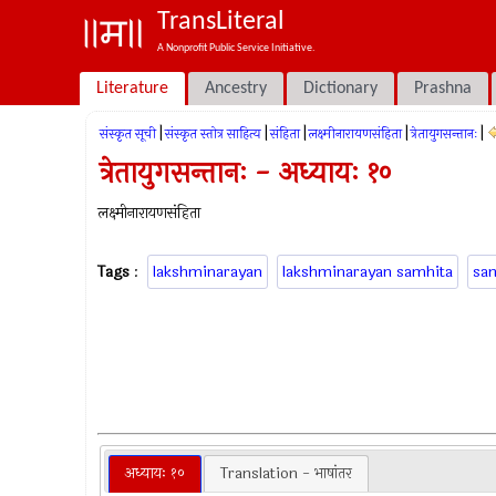
TransLiteral
A Nonprofit Public Service Initiative.
Literature
Ancestry
Dictionary
Prashna
|
|
|
|
|
संस्कृत सूची
संस्कृत स्तोत्र साहित्य
संहिता
लक्ष्मीनारायणसंहिता
त्रेतायुगसन्तानः
त्रेतायुगसन्तानः - अध्यायः १०
लक्ष्मीनारायणसंहिता
Tags
:
lakshminarayan
lakshminarayan samhita
sa
अध्यायः १०
Translation - भाषांतर