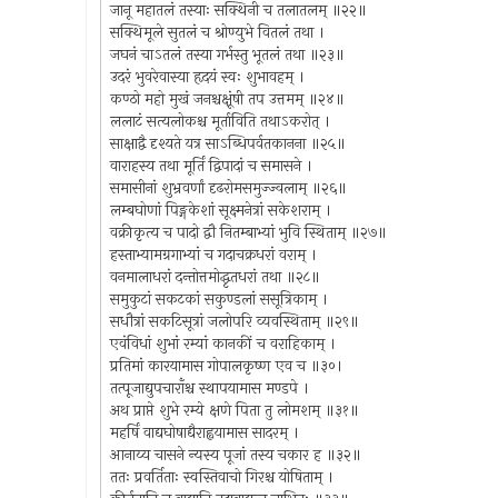
जानू महातलं तस्याः सक्थिनी च तलातलम् ॥२२॥
सक्थिमूले सुतलं च श्रोण्युभे वितलं तथा ।
जघनं चाऽतलं तस्या गर्भस्तु भूतलं तथा ॥२३॥
उदरं भुवरेवास्या हृदयं स्वः शुभावहम् ।
कण्ठो महो मुखं जनश्चक्षूंषी तप उत्तमम् ॥२४॥
ललाटं सत्यलोकश्च मूर्ताविति तथाऽकरोत् ।
साक्षाद्वै दृश्यते यत्र साऽब्धिपर्वतकानना ॥२५॥
वाराहस्य तथा मूर्तिं द्विपादां च समासने ।
समासीनां शुभ्रवर्णां दृढरोमसमुज्ज्वलाम् ॥२६॥
लम्बघोणां पिङ्गकेशां सूक्ष्मनेत्रां सकेशराम् ।
वक्रीकृत्य च पादो द्वौ नितम्बाभ्यां भुवि स्थिताम् ॥२७॥
हस्ताभ्यामग्रगाभ्यां च गदाचक्रधरां वराम् ।
वनमालाधरां दन्तोत्तमोद्धृतधरां तथा ॥२८॥
समुकुटां सकटकां सकुण्डलां ससूत्रिकाम् ।
सधौत्रां सकटिसूत्रां जलोपरि व्यवस्थिताम् ॥२९॥
एवंविधां शुभां रम्यां कानकीं च वराहिकाम् ।
प्रतिमां कारयामास गोपालकृष्ण एव च ॥३०।
तत्पूजाद्युपचाराँश्च स्थापयामास मण्डपे ।
अथ प्राप्ते शुभे रम्ये क्षणे पिता तु लोमशम् ॥३१॥
महर्षिं वाद्यघोषाद्यैराह्वयामास सादरम् ।
आनाय्य चासने न्यस्य पूजां तस्य चकार ह ॥३२॥
ततः प्रवर्तिताः स्वस्तिवाचो गिरश्च योषिताम् ।