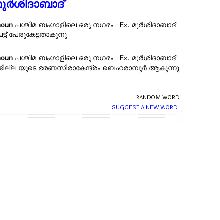
മുര്‍ശിദാബാദ്
noun
പശ്ചിമ ബംഗാളിലെ ഒരു നഗരം Ex.
മുര്‍ശിദാബാദ്
പട്ട് പേരുകേട്ടതാകുനു
noun
പശ്ചിമ ബംഗാളിലെ ഒരു നഗരം Ex.
മുര്‍ശിദാബാദ്
ജില്ല യുടെ ഭരണസിരാകേന്ദ്രം ബെഹരാമ്പുര്‍ ആകുന്നു
RANDOM WORD
SUGGEST A NEW WORD!