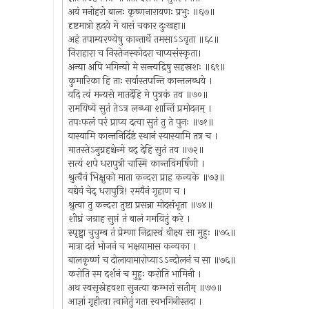
अयं मनोहरो बालः कृष्णनारायणः प्रभुः ॥६७॥
दृष्टमात्रो हृदये मे वासं चकार दुःखहा॥
अहं तपाम्यरण्येषु कान्तार्थे तमसाऽऽवृता ॥६८॥
निराहारा च निस्तेजस्कोदरा चाप्यसंस्कृता।
अन्या अपि भगिन्यो मे सन्त्यद्रिषु सहस्रशः ॥६९॥
कुमारिका हि ताः सर्वास्तपन्ति कान्तलब्धये ।
यदि त्वं मन्यसे मातर्देहि मे पुत्रकं तव ॥७०॥
रामयिष्ये सुतं तेऽत्र लब्ध्वा शान्तिं प्रमोदनम् ।
तपःफलं परं प्राप्य दत्वा सुतं तु ते पुनः ॥७१॥
यास्यामि कान्तनिर्दिष्टं स्थानं स्यास्यामि तत्र च ।
मातस्तेऽनुग्नहश्चेन्मे वद् देहि सुतं तव ॥७२॥
सत्यं शपे धरापुत्री चास्मि कान्तविमर्षिणी ।
श्रुत्वैवं भिक्षुको माता कन्दरा प्राह कन्यके ॥७३॥
यद्येवं चेद् धरापुत्रि! रमयैनं गृहाण च ।
श्रुत्वा तु कन्दरा तुष्टा प्रसन्ना मोदसंभृता ॥७४॥
शीघ्रं जग्राह सुप्तं तं बालं गमयितुं करे ।
स्पृष्ट्वा चुचुम्ब तं प्रेम्णा निद्रास्थं वीक्ष्य सा मुहुः ॥७५॥
मात्रा दत्तं भोजनं च भक्षयामास कन्यका ।
बालकृष्णं च दोलायामारोप्याऽऽन्दोलनं च सा ॥७६॥
करोति स्म दर्शनं च मुहुः करोति भामिनी ।
अथ स्वसृस्नेहवशा सुनत्वा कम्भरां सतीम् ॥७७॥
आज्ञां गृहीत्वा त्वानेतुं गता स्वभगिनीस्तदा ।