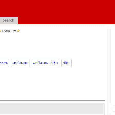
Search
अध्यायः १०
mhita
लक्ष्मीनारायण
लक्ष्मीनारायण संहिता
संहिता