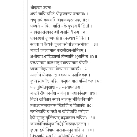
श्रीकृष्ण उवाच-
अपरं चापि चरितं श्रीकृष्णस्य परात्मनः ।
शृणु राधे कथयामि ब्रह्मानन्दरसप्रदम् ॥१॥
पञ्चमे च पिता मासि चक्रे पुत्रस्य वै क्षितौ ।
उपवेशनसंस्कारं ददौ दानानि वै तदा ॥२॥
एकादश्यां कृष्णपक्षे प्रातरुत्थाय वै पिता ।
स्नात्वा च नैत्यकं कृत्वा सौधांऽगनसमीपतः ॥३॥
मण्डपं कारयामास कदलीदलशोभितम् ।
अशोकाऽभ्रादिपत्राणां तोरणानि शुभानि च ॥४॥
बन्धयामास कलशान् स्थापयामास चोपरि ।
ध्वजमारोहयामास वेष्टयामास चाम्बरैः ॥५॥
उल्लोचं योजयामास बबन्ध च पताकिकाः ।
कुण्डस्तम्भींश्च परितः क्लृप्तयामास वल्लिकाः ॥६॥
फलपुष्पितवृक्षाँश्च चलानस्थापयत्तदा ।
मण्डपे दीपकाचाँश्च मणीन् प्रकाशकाँस्तथा ॥७॥
निदधे खचितान् स्थाने मालासु मौक्तिकीष्वपि ।
तथाऽवलम्बयामास चित्राणि च वितानके ॥८॥
स्तम्भेष्वपि च मध्ये च कोणेष्वपि मनोहराः ।
देवीं सुरान् मूर्तिरूपान् नद्धयामास रूपिणः ॥९॥
कानकीभिर्वालुकाभिर्मृद्वीभिस्तदधस्तलम् ।
कृत्वा हृद्यं निषाद्य चासनान्यनुत्तमानि च ॥१०॥
चित्ररंगानि रम्याणि त्वौर्णकौशेयकानि च ।