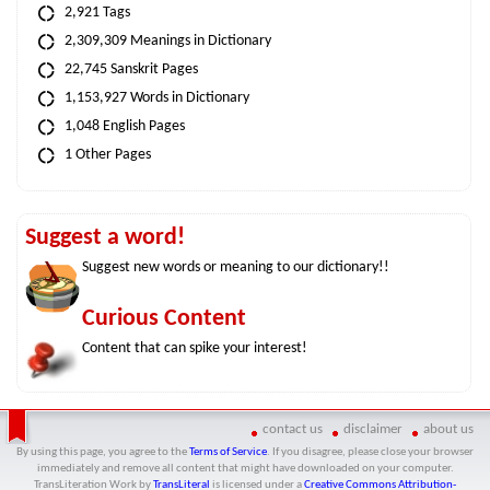
2,921 Tags
2,309,309 Meanings in Dictionary
22,745 Sanskrit Pages
1,153,927 Words in Dictionary
1,048 English Pages
1 Other Pages
Suggest a word!
Suggest new words or meaning to our dictionary!!
Curious Content
Content that can spike your interest!
contact us
disclaimer
about us
By using this page, you agree to the
Terms of Service
. If you disagree, please close your browser
immediately and remove all content that might have downloaded on your computer.
TransLiteration Work
by
TransLiteral
is licensed under a
Creative Commons Attribution-