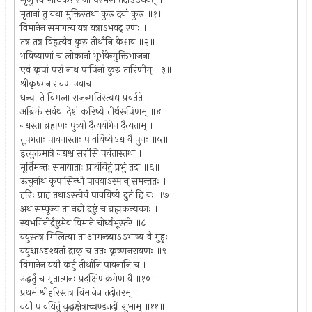
शृणु त्वं राधिके! राजा परमेशं तदाऽऽर्थयत् ।
मृतानां तु यथा मुक्तिस्तथा कुरु दयां कुरु ॥१॥
विमानेन समागत्य यत्र यत्राऽभवद् रणः ।
तत्र तत्र विहृत्यैव कुरु तीर्थानि केशव ॥२॥
भविष्याणां च लोकानां भूर्भवेन्मुक्तिभाजना ।
एवं कृपां परां नाथ पापिनां कुरु तारिणीम् ॥३॥
श्रीकृषगनारायण उवाच-
धन्या ते विमला राजन्मतिस्त्वद्य प्रवर्तते ।
अब्रिक्तं सर्वथा देशं करिष्ये तीर्थरूपिणम् ॥४॥
नद्यस्ता ब्रह्मणः पुत्र्यो दैत्ययोगेन दैत्यताम् ।
तूपगताः पावनास्ताः पावयिष्येऽद्य वै पुनः ॥५॥
इत्युक्तमात्रे नद्यश्च सरांसि पर्वतास्तथा ।
मूर्तिमन्तः समायाताः प्रार्थयितुं प्रभुं तदा ॥६॥
ऊचुर्नाथ कृपासिन्धो पावयाऽस्मान् समन्ततः ।
हरिः प्राह तथाऽस्त्वेवं पावयिष्ये द्रुतं हि वः ॥७॥
अथ सम्पूज्य ता नद्यो द्रष्टुं च ब्रह्मकन्यकाः ।
स्वभगिनीर्द्रष्टुमेव विमाने चोर्ध्वभूस्तरे ॥८॥
ययुस्तत्र मिलित्वा ता आमन्त्र्याऽऽभाष्य वै मुहुः ।
ययुश्चाऽदृश्यतां द्राक् च ततः कृष्णनरायणः ॥९॥
विमानेन ययौ कर्तुं तीर्थानि पावनानि च ।
उद्धर्तुं च मृतात्मनः प्रदक्षिणक्रमेण वै ॥१०॥
प्रथमं श्रीहरिस्तत्र विमानेन तदोत्तरम् ।
ययौ पावयितुं युद्धक्षेत्राच्चण्डनदीं शुभाम् ॥११॥