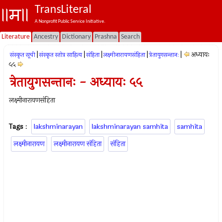
TransLiteral
A Nonprofit Public Service Initiative.
Literature
Ancestry
Dictionary
Prashna
Search
|
|
|
|
|
अध्यायः
संस्कृत सूची
संस्कृत स्तोत्र साहित्य
संहिता
लक्ष्मीनारायणसंहिता
त्रेतायुगसन्तानः
५५
त्रेतायुगसन्तानः - अध्यायः ५५
लक्ष्मीनारायणसंहिता
Tags
:
lakshminarayan
lakshminarayan samhita
samhita
लक्ष्मीनारायण
लक्ष्मीनारायण संहिता
संहिता