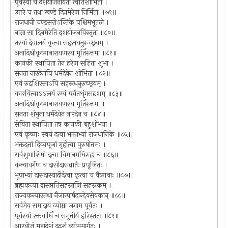
पूर्वस्यां च दशयोजनायता त्वतिशोभिता ।
उत्तरे च तथा खण्डे दिनमेरेण निर्मिता ॥७९॥
राजधानी चण्डसरोऽन्तिके पश्चिमभूतले ।
नाम्ना सा दिनमेरेति दशयोजनविस्तृता ॥८०॥
तस्यां देवालयं कृत्वा सहस्रधनुरुच्छ्रयम् ।
अनादिश्रीकृष्णनारायणस्य मूर्तिरुत्तमा ॥८१॥
कानकी स्थापिता तेन हरेण सहिता शुभा ।
सनता नारदेनापि धर्मदेवेन शोभिता ॥८२॥
एवं रुद्रशिरसाऽपि सहस्रधनुरुच्छ्रयम् ।
कारयित्वाऽऽलयं रम्यं पर्वतशृंगसदृशम् ॥८३॥
अनादिश्रीकृष्णनारायणस्य मूर्तिरुत्तमा ।
सनता शंभुना धर्मदेवेन नारदेन च ॥८४॥
सेविता स्थापिता तत्र कानकी बहुशोभना ।
एवं कृष्णः स्वयं दत्वा भक्ताभ्यां राजधानिके ॥८५॥
भक्तदत्तां दिव्यपूजां गृहीत्वा पुरुषोत्तमः ।
सर्वशुभाशिषो दत्वा विमानमधिरुह्य च ॥८६॥
कन्यावर्गेण च दासीदासव्रातैः प्रपूजितः ।
भूपाभ्यां दासदास्यादीर्दत्वा कृत्वा च वैष्णवाः ॥८७॥
ब्रह्मकन्या द्वासप्ततिसहस्राणि सहस्रकम् ।
राज्यकन्यास्तथा नैजान्पार्षदान्देवसेवकान् ॥८८॥
सर्वमेव समादाय व्योम्ना जगाम पूर्वतः ।
पूर्वस्यां रक्तवार्धिं च समुत्तीर्य हरिस्ततः ॥८९॥
आरबीजं महादेशं ददर्श व्योममार्गतः ।