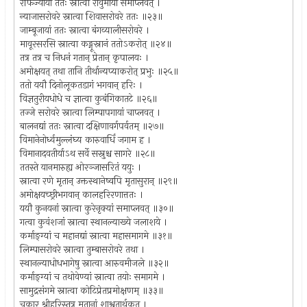
रफिज्यायां ततः स्नात्वा रोवुमायां समाप्लवत् ।
न्याजासरोवरे स्नात्वा शिवासरोवरे ततः ॥२३॥
जाम्बूजायां ततः स्नात्वा बंगव्यालीसरोवरे ।
मावूरसरसि स्नात्वा कङ्गूस्नानं ततोऽकरोत् ॥२४॥
तत्र तत्र च निधनं गतान् प्रेतान् कृपालयः ।
अमोक्षयत् तथा तानि तीर्थान्यप्याकरोत् प्रभुः ॥२५॥
ततो ययौ दिनोलूकतडागं भगवान् हरिः ।
विज्ञतुरीयधोधे च ज्ञात्वा कुबंगिकातटे ॥२६॥
तज्जे सरोवरे स्नात्वा लिम्पापगायां चाप्लवत् ।
बालनद्यां ततः स्नात्वा दक्षिणावर्गपर्वतम् ॥२७॥
विमानेनोर्ध्वमुल्लंघ्य कारुवार्धिं जगाम ह ।
विमानादवतीर्याऽथ सर्वे सस्नुश्च सागरे ॥२८॥
ततस्ते यानमारुह्य ओरञ्जासरितं ययुः ।
स्नात्वा रणे मृतान् उक्तस्थानेष्वपि मृतासुरान् ॥२९॥
अमोक्षयच्छ्रीभगवान् कालहरिरणात्ततः ।
ययौ कुनयनां स्नात्वा कुरेनृक्यां समाप्लवत् ॥३०॥
गत्वा कुवंशजां स्नात्वा स्थानल्याख्ये जलाशये ।
कर्माङ्ग्यां च महानद्यां स्नात्वा महासमागमे ॥३१॥
लिम्पासरोवरे स्नात्वा तुम्बासरोवरे तथा ।
स्थानल्याधोधभागेषु स्नात्वा आरुवमीजले ॥३२॥
कर्माङ्ग्यां च तथोवेण्यां स्नात्वा तयोः समागमे ।
सामुद्रसंगमे स्नात्वा कोटिप्रेतप्रमोक्षणम् ॥३३॥
चकार श्रीहरिस्तत्र मृतानां शाश्वतार्थकृत् ।