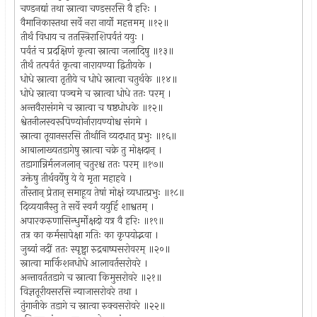
चण्डनद्यां तथा स्नात्वा चण्डसरसि वै हरिः ।
वैमानिकास्तथा सर्वे नरा नार्यो महत्तमम् ॥१२॥
तीर्थं विधाय च ततस्त्रिराशिपर्वतं ययुः ।
पर्वतं च प्रदक्षिणं कृत्वा स्नात्वा जलादिषु ॥१३॥
तीर्थं तत्पर्वतं कृत्वा नारायण्या द्वितीयके ।
धोधे स्नात्वा तृतीये च धोधे स्नात्वा चतुर्थके ॥१४॥
धोधे स्नात्वा पञ्चमे च स्नात्वा धोधे ततः परम् ।
अन्तवैरासंगमे च स्नात्वा च षष्ठधोधके ॥१२॥
श्वेतनीलस्वरूपिण्योर्नारायण्योश्च संगमे ।
स्नात्वा तूयानसरसि तीर्थानि व्यदधात् प्रभुः ॥१६॥
आबालाख्यतडागेषु स्नात्वा चक्रे तु मोक्षदान् ।
तडागान्निर्मलजलान् चतुरश्च ततः परम् ॥१७॥
उक्तेषु तीर्थवर्येषु ये ये मृता महाहवे ।
ताँस्तान् प्रेतान् समाहूय तेषां मोक्षं व्यधात्प्रभुः ॥१८॥
दिव्ययानैस्तु ते सर्वे स्वर्गं ययुर्हि शाश्वतम् ।
अपारकरुणासिन्धुर्मोक्षदो यत्र वै हरिः ॥१९॥
तत्र का कर्मसापेक्षा गतिः का कृपयोद्भवा ।
जुब्वां नदीं ततः स्पृष्ट्वा रुद्रबाष्पसरोवरम् ॥२०॥
स्नात्वा मार्किशनधोधे आलावर्तसरोवरे ।
अन्तावर्ततडागे च स्नात्वा किमुसरोवरे ॥२१॥
विज्ञतूरीयसरसि न्याजासरोवरे तथा ।
तुंगानीके तडागे च स्नात्वा रुक्वसरोवरे ॥२२॥