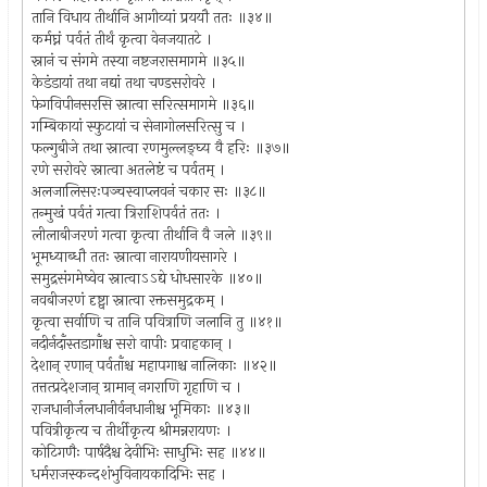
तानि विधाय तीर्थानि आगीव्यां प्रययौ ततः ॥३४॥
कर्मघ्नं पर्वतं तीर्थं कृत्वा वेनजयातटे ।
स्नानं च संगमे तस्या नष्टजरासमागमे ॥३५॥
केडंडायां तथा नद्यां तथा चण्डसरोवरे ।
फेगविपीनसरसि स्नात्वा सरित्समागमे ॥३६॥
गम्बिकायां स्फुटायां च सेनागोलसरित्सु च ।
फल्गुबीजे तथा स्नात्वा रणमुल्लङ्घ्य वै हरिः ॥३७॥
रणे सरोवरे स्नात्वा अतलेष्टं च पर्वतम् ।
अलजालिसरःपञ्चस्वाप्लवनं चकार सः ॥३८॥
तन्मुखं पर्वतं गत्वा त्रिराशिपर्वतं ततः ।
लीलाबीजरणं गत्वा कृत्वा तीर्थानि वै जले ॥३९॥
भूमध्याब्धौ ततः स्नात्वा नारायणीयसागरे ।
समुद्रसंगमेष्वेव स्नात्वाऽऽद्ये धोधसारके ॥४०॥
नवबीजरणं दृष्ट्वा स्नात्वा रक्तसमुद्रकम् ।
कृत्वा सर्वाणि च तानि पवित्राणि जलानि तु ॥४१॥
नदीर्नदाँस्तडागाँश्च सरो वापीः प्रवाहकान् ।
देशान् रणान् पर्वताँश्च महापगाश्च नालिकाः ॥४२॥
तत्तत्प्रदेशजान् ग्रामान् नगराणि गृहाणि च ।
राजधानीर्जलधानीर्वनधानीश्च भूमिकाः ॥४३॥
पवित्रीकृत्य च तीर्थीकृत्य श्रीमन्नरायणः ।
कोटिगणैः पार्षदैश्च देवीभिः साधुभिः सह ॥४४॥
धर्मराजस्कन्दशंभुविनायकादिभिः सह ।