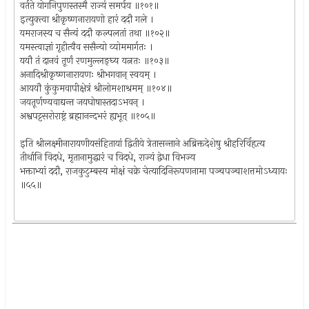
वर्तते योगनिपुणस्तस्मै राज्यं समर्पय ॥१०१॥
इत्युक्त्वा श्रीकृष्णनारायणो हारं ददौ गले ।
यमराजस्य च सैन्यं ददौ कल्पलतां तथा ॥१०२॥
यमस्त्वाज्ञां गृहीत्वैव ससैन्यो व्योममार्गतः ।
ययौ तं दानवं तूर्णं रणमुल्लङ्घ्य यत्नतः ॥१०३॥
अनादिश्रीकृष्णनारायणः श्रीभगवान् स्वयम् ।
आययौ कुंकुमवापीक्षेत्रं श्रीलोमशाश्रमम् ॥१०४॥
जयतूर्णण्यवाद्यन्त जयघोषास्तदाऽभवन् ।
अश्वपट्टसरोराष्ट्रं ब्रह्मानन्दभरं ह्यभूत् ॥१०५॥
इति श्रीलक्ष्मीनारायणीयसंहितायां द्वितीये त्रेतासन्ताने अब्रिक्तदेशेषु श्रीहरिर्विहृत्य
तीर्थानि विदधे, मृतानामुद्धारं च विदधे, राज्यं द्वेधा विभज्य
भक्ताभ्यां ददौ, राजकुटुम्बस्य मोक्षं चक्रे चेत्यादिनिरूपणनामा पञ्चपञ्चाशत्तमोऽध्यायः
॥५५॥