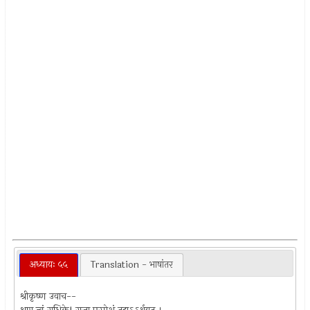
अध्यायः ५५
Translation - भाषांतर
श्रीकृष्ण उवाच--