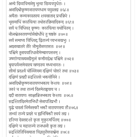
अन्ये दिव्यविमानेषु भूत्वा दिव्यवपुर्धराः ।
अनादिश्रीकृष्णनारायणधाम ययुस्तदा ॥६८॥
अथैताः कन्यकास्तस्य शवखातान् प्रचक्रिरे ।
भूसमाधिं कारयित्वा तथोत्तरक्रियादिकम् ॥६९॥
सर्वं च विधिवत् कृष्णः कारयित्वा यथोचितम् ।
नीलश्वेतनरायण्योर्नद्योर्धोधे तु षष्ठके ॥७०॥
सर्वं समाप्य विधिवद् द्विराज्यं व्यभजत्प्रभुः ।
अदनाखातगे तीरे जीमूतीनगरात्ततः ॥७१॥
पश्चिमे तूनायवारिधानीमेम्बागपत्तनम् ।
उष्णांग्याख्यनदीमूलं कर्मांगाद्रेश्च पश्चिमे ॥७२॥
बुयापर्यन्तमेवास्य खण्डस्य मध्यभागतः ।
सीमां प्रदर्श्य चोल्लिख्य दक्षिणं चोत्तरं तथा ॥७३॥
दक्षिणं प्रददौ रुद्रशिरसे भक्तयोगिने ।
अनादिश्रीकृष्णनारायणभक्ताय केशवः ॥७४॥
उत्तरं च तथा राज्यं दिनमेराह्वयाय च ।
ददौ नारायणः साक्षान्निजभक्ताय केशवः ॥७५॥
रुद्रशिरादिनमेराभिधौ सेनापतिप्रभौ ।
युद्धे चास्तां निर्मनस्कौ भक्तौ नारायणस्य तौ॥७६॥
ताभ्यां राज्ये प्रदत्ते च ह्यभिषिक्तौ स्वयं तदा ।
हरिणा देवसदृशो कृता मुकुटमर्पितम् ॥७७॥
दक्षिणे च महाराज्ये राजधानी कृता तदा ।
रुद्रशिरेतिविख्याता विज्ञतुरीयपार्श्वगा ॥७८॥