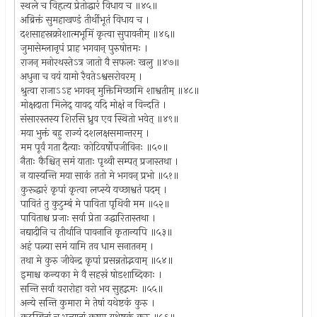
स्थले च विहृत्य प्रेतोद्धारं विधाय च ॥४५॥
अब्रिक्तं सुमहाखण्डं तीर्थीभूतं विधाय च ।
दशसाहस्रक्रोशात्मभूमिं कृत्वा सुपावनीम् ॥४६॥
जुमासेम्लानृपं प्राह भगवान् पुरुषोत्तमः ।
राजन् मनोरथस्तेऽत्र जातो वै सफलः खलु ॥४७॥
अधुना च वयं यामो रैवतेऽश्वसरोवरम् ।
श्रुत्वा राजाऽऽह भगवन् मुक्तिमिच्छामि शाश्वतीम् ॥४८॥
मोक्षदाता मिलेद् यावद् यदि मोक्षं न विन्दति ।
संसारस्तस्य शिरसि ध्रुव एव स्थितो भवेत् ॥४९॥
मया भुक्तं बहु राज्यं दशलक्षसमान्तरम् ।
मम पूर्वं गता दैत्याः कोटिवर्षोपजीविनः ॥५०॥
नैताः कैश्चित् समं याताः पृथ्वी सम्पत् प्रजास्तथा ।
न यास्यन्ति मया साकं ततो मे भगवन् प्रभो ॥५१॥
कुरूद्धारं कृपां कृत्वा लप्स्ये यच्छाश्वतं पदम् ।
पावितं तु कुटुम्बं मे पाविता पृथिवी मम ॥५२॥
पाविताश्च प्रजाः सर्वा प्रेता उद्धारितास्तथा ।
नद्यादीनि च तीर्थानि पावनानि कृतान्यपि ॥५३॥
अहं पत्न्या समं यामि तव धाम सनातनम् ।
तथा मे कुरु जीवेन्द्र कृपां प्रसन्नतोद्भवाम् ॥५४॥
इमाश्च कन्यका मे वै सहस्रं षोडशाब्दिकाः ।
सन्ति सर्वा वरारोहा वरो भव सुहृद्गमः ॥५५॥
अन्ये सन्ति कुमारा मे तेषां यथेष्टकं कुरु ।