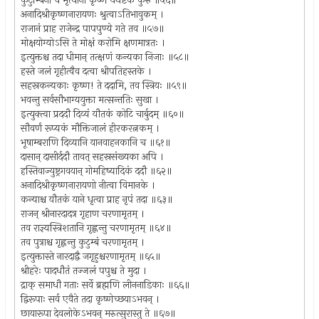
कुटुम्बिनां च भृत्यानां कृष्ण यथेष्टकं कुरु ॥५६॥
अनादिश्रीकृष्णनारायणः श्रुत्वाऽतिभावुकम् ।
राजानं प्राह राजेन्द्र पापपुण्ये गते तव ॥५७॥
मोक्षयोग्योऽसि ते मोक्षं करोमि क्षणमात्रतः ।
इत्युक्तश्च तदा धीमान् तत्क्षणं कन्यका निजाः ॥५८॥
हस्ते जलं गृहीत्वैव दत्वा श्रीपतिहस्तके ।
सहस्रकन्यकाः कृष्ण! ते ददामि, तव स्त्रियः ॥५९॥
भवन्तु सर्वसौभाग्ययुक्ता मत्सन्ततिः सुखा ।
इत्युक्त्वा प्रददौ दिव्यं यौतकं कोटि चार्बुदम् ॥६०॥
सौवर्णं रूप्यकं मौक्तिजालं हीरकरत्नकम् ।
भूषाम्बराणि दिव्यानि यानवाहनकानि च ॥६१॥
दासान् दासीर्ददौ तावत् सहस्रसंख्यका अपि ।
हस्तिवाज्युष्ट्रगवयान् गोमहिष्यादिकं ददौ ॥६२॥
अनादिश्रीकृष्णनारायणो नीत्वा विमानके ।
कन्याश्च यौतकं याने धृत्वा प्राह नृपं तदा ॥६३॥
राजन् श्रीनारदादत्र गृहाण चरणामृतम् ।
तव राज्ञ्यस्त्रिशतानि गृह्णन्तु चरणामृतम् ॥६४॥
तव पुत्राश्च गृह्णन्तु कुटुम्बं चरणामृतम् ।
इत्युक्तास्ते नारदाद्वै जगृहुश्चरणामृतम् ॥६५॥
श्रीहरेः पादधौतं तज्जलं पपुश्च ते मुदा ।
द्राक् समाधौ गताः सर्वे ब्रह्मणि लीननाडिकाः ॥६६॥
द्विरूपाः सर्व एवैते तदा कृष्णेच्छयाऽभवन् ।
छायारूपा देवलोकेऽभवन् मरुत्सुरास्तु ते ॥६७॥