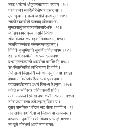
तत्राह धर्मराजं श्रीकृष्णनारायणः स्वयम् ॥९०॥
पश्य राजन् महादैत्यं देशेष्वत्र प्रसह्य सः ।
नृपो भूत्वा महाराज्यं करोति दानवानुगः ॥९१॥
रक्तबीजश्चारबीजो बलवान् लोकनाशनः ।
सुमहावालुकाव्याप्तरणोत्तरप्रदेशके ॥९२॥
बधीरायननगरं कृत्वा वसति निर्भयः ।
श्रीनायिपर्वतं रम्यं बहुशोभितकन्दरम् ॥९३॥
लताविमानसंछन्नं मत्तसत्त्वसमाकुलम् ।
विविधैः कुसुमैश्चापि सुगन्धितानिलाश्रयम् ॥९४॥
दृष्ट्वा रम्यं रक्तबीजो तथाऽन्ये दानवादयः ।
दशसहस्रसंख्यास्ते आरबीजा वसन्ति हि ॥९५॥
ऊर्ध्वरेतसीसरितं त्वभिव्याप्य हि वर्तते ।
तेषां राज्यं विशालं वै म्लेच्छाचारजुषां यम! ॥९६॥
देवानां स विरोध्येव दैत्योऽस्य दानवादयः ।
बकदानऋषेस्तत्राऽऽश्रमं विनाश्य तेऽसुराः ॥९७॥
वर्तन्ते स ऋषिस्तत्र तायिग्रासनदीं प्रति ।
गत्वा जलतले स्थित्वा तपः करोति दारुणम् ॥९८॥
तमेनं प्रथमं नत्वा ततोऽसुरान् विनाशय ।
दूतान् याम्याँस्तथा रौद्रान् सह नीत्वा प्रयाहि च ॥९९॥
तान् सर्वान् नाशयित्वा वा विद्राव्य वा रसातलम् ।
ऋष्याश्रमं पुनर्भीतिवर्ज्यं विधाय धर्मराट्! ॥१००॥
तव दूतो मौनधर्मा अरवो नाम नामतः ।