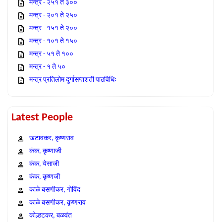
मन्त्र - २५१ ते ३००
मन्त्र - २०१ ते २५०
मन्त्र - १५१ ते २००
मन्त्र - १०१ ते १५०
मन्त्र - ५१ ते १००
मन्त्र - १ ते ५०
मन्त्र प्रतिलोम दुर्गासप्तशती पाठविधिः
Latest People
खटावकर, कृष्णराव
कंक, कृष्णाजी
कंक, येसाजी
कंक, कृष्णजी
काळे बसणीकर, गोविंद
काळे बसणीकर, कृष्णराव
कोल्हटकर, बळवंत