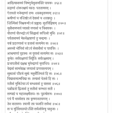
आदित्यानामयं विष्णुर्वसूनामस्ति पावकः ॥६८॥
रुद्राणां शंकरश्चायं गरुडः पततामयम् ।
ऐरावतो गजेन्द्राणां रामः शस्त्रभृतामयम् ॥६९॥
ऋषीणां च वशिष्ठोऽयं देवानां च शतक्रतुः ।
शिल्पिनां विश्वकर्माऽयं प्रह्लादः सुरविद्विषाम् ॥७०॥
मुनीनामप्ययं व्यासो गणानां च विनायकः ।
वीराणां वीरभद्रोऽयं सिद्धानां कपिलो मुनिः ॥७१॥
पर्वतानामयं मेरुर्नक्षत्राणां तु चन्द्रमाः ।
वज्रं प्रहरणानां च व्रतानां सत्यमेव सः ॥७२॥
अनन्तो भोगिनां सोऽयं सेनानीनां च पावकिः ।
आश्रमाणां गृहस्थः स युगानां सत्यमेव सः ॥७३॥
कुबेरः सर्वयक्षाणां निर्वृतिः सर्वरक्षसाम् ।
प्रजापतीनां दक्षश्च मृगेन्द्राणां मृगाधिपः ॥७४॥
वेदानां सामवेदश्च जप्यानां प्रणवस्त्वयम् ।
सूक्तानां पौरुषं सूक्तं मनुर्नीतिमतां हि सः ॥७५॥
विद्यानामात्मविद्या सः तत्त्वानां चेतनो हि सः ।
गतीनां मुक्तिरेवाऽयं बन्धनानां तु वासना ॥७६॥
पत्नीव्रतो द्विजानां तु सतीनां कम्भरा सती ।
सम्पदां च महालक्ष्मीरूपः सः पुरुषोत्तमः ॥७७॥
एवं वै भावयेत्तत्र तत्र कृष्णनरायणम् ।
तेन नारायणः स्वामी तत्र फलति सर्वथा ॥७८॥
स च मूर्तिस्वरूपोऽस्ति सर्वलोकेषु चानुजाः ।