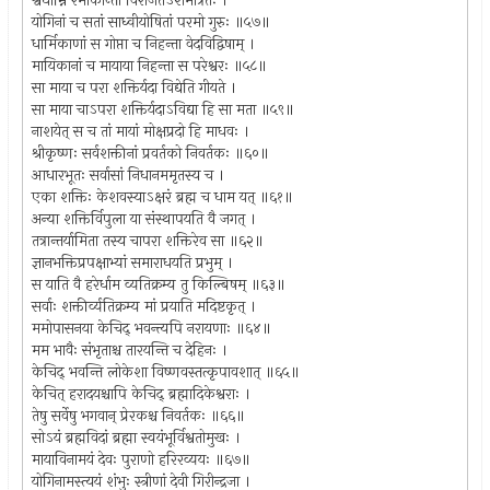
श्वेधाम्नि रमाकान्तो विराजतेंऽशमात्रतः ।
योगिनां च सतां साध्वीयोषितां परमो गुरुः ॥५७॥
धार्मिकाणां स गोप्ता च निहन्ता वेदविद्विषाम् ।
मायिकानां च मायाया निहन्ता स परेश्वरः ॥५८॥
सा माया च परा शक्तिर्यदा विद्येति गीयते ।
सा माया चाऽपरा शक्तिर्यदाऽविद्या हि सा मता ॥५९॥
नाशयेत् स च तां मायां मोक्षप्रदो हि माधवः ।
श्रीकृष्णः सर्वशक्तीनां प्रवर्तको निवर्तकः ॥६०॥
आधारभूतः सर्वासां निधानममृतस्य च ।
एका शक्तिः केशवस्याऽक्षरं ब्रह्म च धाम यत् ॥६१॥
अन्या शक्तिर्विपुला या संस्थापयति वै जगत् ।
तत्रान्तर्यामिता तस्य चापरा शक्तिरेव सा ॥६२॥
ज्ञानभक्तिप्रपक्षाभ्यां समाराधयति प्रभुम् ।
स याति वै हरेर्धाम व्यतिक्रम्य तु किल्बिषम् ॥६३॥
सर्वाः शक्तीर्व्यतिक्रम्य मां प्रयाति मदिष्टकृत् ।
ममोपासनया केचिद् भवन्त्यपि नरायणाः ॥६४॥
मम भावैः संभृताश्च तारयन्ति च देहिनः ।
केचिद् भवन्ति लोकेशा विष्णवस्तत्कृपावशात् ॥६५॥
केचित् हरादयश्चापि केचिद् ब्रह्मादिकेश्वराः ।
तेषु सर्वेषु भगवान् प्रेरकश्च निवर्तकः ॥६६॥
सोऽयं ब्रह्मविदां ब्रह्मा स्वयंभूर्विश्वतोमुखः ।
मायाविनामयं देवः पुराणो हरिरव्ययः ॥६७॥
योगिनामस्त्ययं शंभुः स्त्रीणां देवी गिरीन्द्रजा ।