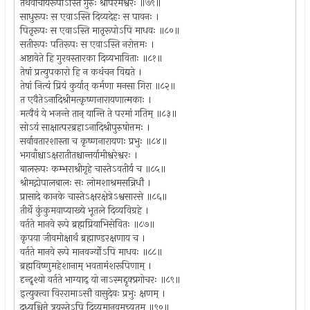
तथैवाचार्यरूपोऽस्ति गुरुः श्रीपरमेश्वरः ॥७९॥
साधुरूपः स एवाऽस्ति दिव्यदेहः स पावनः ।
पितृरूपः स एवाऽस्ति मातृरूपोऽपि माधवः ॥८०॥
सतीरूपः पतिरूपः स एवाऽस्ति नरोत्तमः ।
अष्टावेते हि गुरवस्तारका दिव्यभाविताः ॥८१॥
तेषां प्रत्युपकारो हि न कथंचन विद्यते ।
तेषां नित्यं प्रियं कुर्यात् कर्मणा मनसा गिरा ॥८२॥
त एवैतेऽनादिश्रीमत्कृष्णनारायणात्मकाः ।
मत्वैवं ये भजन्ते तान् यान्ति ते परमां गतिम् ॥८३॥
सोऽयं साक्षात्परब्रहाऽनादिश्रीपुरुषोत्तमः ।
सर्वावतारशास्ता च कृष्णनारायणः प्रभुः ॥८४॥
भगवाँश्चाऽक्षरातीतश्चान्तर्यामीश्वरेश्वरः ।
बालरूपः कम्भराश्रीगृहे चास्तेऽवतीर्य च ॥८५॥
श्रीमद्गोपालबालः सः लोमशाश्रमसन्निधौ ।
प्रासादे कानके चास्तेऽक्षरक्षेत्रेऽश्वसारसे ॥८६॥
तीर्थे कुंकुमवाप्याख्ये भूतले दिव्यविग्रहे ।
वर्तते मानवे रूपे ब्रह्मप्रियाभिसेवितः ॥८७॥
कृपया जीवमोक्षार्थं ब्रह्माण्डरक्षणाय च ।
वर्तते मानवे रूपे मानवर्ज्योऽपि माधवः ॥८८॥
ब्रह्मविष्णुमहेशानाम् भवतामंशरूपिणाम् ।
दृन्दृश्यो वर्तते भाग्याद् यो नाऽस्मद्दृक्प्रगोचरः ॥८९॥
इत्युक्त्वा विररामाऽसौ वासुदेवः प्रभुः क्षणम् ।
दध्युश्चित्ते त्रयस्तेऽपि दिव्यमानवमच्युतम् ॥९०॥