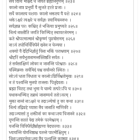
सर्वं दिव्यं मोक्षदं च जायते ब्रह्मनिर्गुणम् ॥२३॥
कालो नात्र प्रभुर्यो वै सृजते हरते प्रजाः ।
सर्वे कालस्य वशगाः कालो भक्तस्य वै वशे ॥२४॥
भक्तेऽक्षरं त्वक्षरे च सर्वज्ञः स्वामिवल्लभः ।
सर्वज्ञान्न परः कश्चित् तं भजित्वा प्रमुच्यते ॥२५॥
नित्यं नास्तीति जगति किञ्चित् स्थावरजंगमम् ।
ऋते श्रीपरमात्मानं श्रीकृष्णं पुरुषोत्तमम् ॥२६॥
नाऽयं तपोभिर्विविधैर्न दानेन न चेज्यया ।
शक्यो वै देहिभिर्ज्ञातुं विना भक्तिं पराश्रयाम् ॥२७॥
श्रीहरिं सर्वभूतानामन्तस्तिष्ठति सर्वतः ।
तं सर्वसाक्षिणं लोका न जानन्ति परेश्वराः ॥२८॥
यस्मिन्नन्तः सर्वमिदं यश्च सर्वान्तरे स्थितः ।
सोऽयं धाता विधाता च कालोऽग्निर्विश्वतोमुखः ॥२९॥
न तं पश्यन्ति मुनयो राजसाः पितृदेवताः ।
ब्रह्मा विराट् तथा भूमा ये चान्ये तत्परेऽपि च ॥३०॥
यथाकथञ्चित् तन्नाथं जानाम्यर्थं ततोऽवरम् ।
मुक्ता नान्तं नाऽक्षरं च तदाऽन्येषां तु का कथा ॥३१॥
नित्यं तद्विग्रहे व्याप्ता नैव जानाति माणिकी ।
तदाऽन्यासां तु शक्तीनां का कथाऽस्य विजानने ॥३२॥
गृणन्ति सततं वेदा तमेकं परमेश्वरम् ।
यजन्ति विविधैर्यज्ञैर्ब्राह्मणा वेदपारगाः ॥३३॥
ध्यायन्ति योगनिष्ठाश्च यतन्ते पारमीक्षितुम् ।
विनाऽनुग्रहमेवाऽस्य नैव पश्यन्ति काष्ठया ॥३४॥