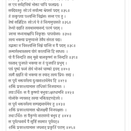
स एव सर्वहविषां भोक्ता चापि फलप्रदः ।
सर्वदेवतनुः सोऽयं सर्वात्मा श्रेयसां पदम् ॥३५॥
तं तत्कृपया पश्यन्ति विद्वांसः सन्त एव तु ।
तेषां सन्निहितः सोऽयं ये तं नित्यमुपासते ॥३६॥
तेभ्यो ददाति तत्स्थानमानन्दं परमं पदम् ।
उत्तमा मध्यमाश्चापि निकृष्टाः पापयोनयः ॥३७॥
तस्य भक्त्या प्रमुच्यन्ते तेनैव संगता यदा।
तद्भक्ता न विनश्यन्ति निम्नं यान्ति न वै पदम् ॥३८॥
तन्मार्गस्थास्तस्य योगं कारयन्ति हि साधवः ।
यो वै निन्दति तान् मूढो बालकृष्णं स निन्दति ॥३९॥
यस्तान् पूजयते भक्त्या स तं पूजयति प्रभुम् ।
पत्रं पुष्पं फलं तोयं भोजनं चाम्बरं द्रवम् ॥४०॥
तस्मै ददाति यो भक्त्या स स्यात् तस्य प्रियः सदा ।
स पूर्वं भक्तवर्गस्य दुःखनाशार्थमेव हि ॥४१॥
शक्तिं प्रकाशयामास राधिकां निजवामतः ।
तयाऽर्थितः स वै कृष्णो बभूवाऽक्षरधामनि ॥४२॥
गोलोके न्यवसत् तस्या भक्तिग्रहणहेतवे ।
स पूर्वं भक्तवर्गस्य सम्पद्दानार्थमेव तु ॥४३॥
शक्तिं प्रकाशयामास श्रीलक्ष्मीं निजवक्षसः ।
तथाऽर्थितः स वैकुण्ठे नारायणो बभूव ह ॥४४॥
स पूर्वरचनार्थं वै सृष्टिं सस्मार पूर्ववत्॥
शक्तिं प्रकाशयामास जघनात् प्रकृतिं पराम् ॥४५॥