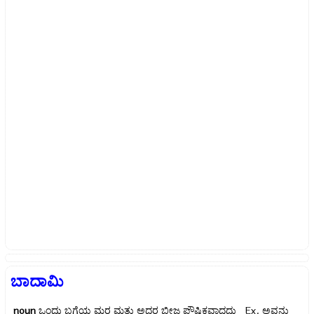
ಬಾದಾಮಿ
noun
ಒಂದು ಬಗೆಯ ಮರ ಮತ್ತು ಅದರ ಬೀಜ ಪೌಷ್ಟಿಕವಾದದ್ದು Ex.
ಅವನು