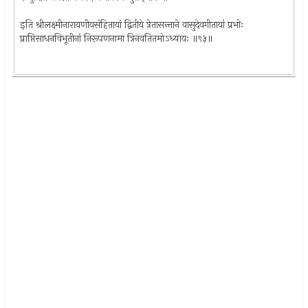
इति श्रीलक्ष्मीनारायणीयसंहितायां द्वितीये त्रेतासन्ताने वासुदेवगीतायां प्रभोः
प्राप्तिसाधनविभूतीनां निरूपणनामा त्रिनवतितमोऽध्यायः ॥९३॥