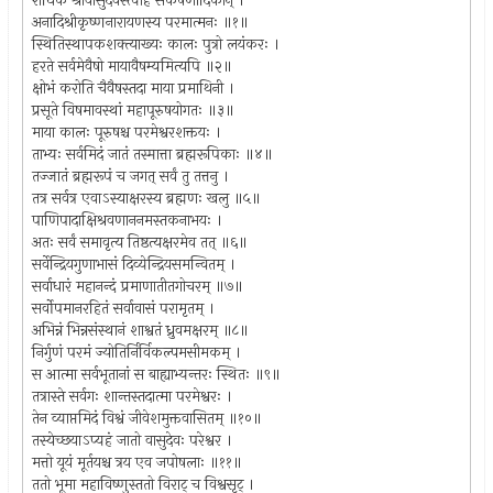
राधिके श्रीवासुदेवस्त्वाह संकर्षणादिकान् ।
अनादिश्रीकृष्णनारायणस्य परमात्मनः ॥१॥
स्थितिस्थापकशक्त्याख्यः कालः पुत्रो लयंकरः ।
हरते सर्वमेवैषो मायावैषम्यमित्यपि ॥२॥
क्षोभं करोति चैवैषस्तदा माया प्रमाथिनी ।
प्रसूते विषमावस्थां महापूरुषयोगतः ॥३॥
माया कालः पूरुषश्च परमेश्वरशक्तयः ।
ताभ्यः सर्वमिदं जातं तस्मात्ता ब्रह्मरूपिकाः ॥४॥
तज्जातं ब्रह्मरूपं च जगत् सर्वं तु तत्तनु ।
तत्र सर्वत्र एवाऽस्याक्षरस्य ब्रह्मणः खलु ॥५॥
पाणिपादाक्षिश्रवणाननमस्तकनाभयः ।
अतः सर्वं समावृत्य तिष्ठत्यक्षरमेव तत् ॥६॥
सर्वेन्द्रियगुणाभासं दिव्येन्द्रियसमन्वितम् ।
सर्वाधारं महानन्दं प्रमाणातीतगोचरम् ॥७॥
सर्वोपमानरहितं सर्वावासं परामृतम् ।
अभिन्नं भिन्नसंस्थानं शाश्वतं ध्रुवमक्षरम् ॥८॥
निर्गुणं परमं ज्योतिर्निर्विकल्पमसीमकम् ।
स आत्मा सर्वभूतानां स बाह्याभ्यन्तरः स्थितः ॥९॥
तत्रास्ते सर्वगः शान्तस्तदात्मा परमेश्वरः ।
तेन व्याप्तमिदं विश्वं जीवेशमुक्तवासितम् ॥१०॥
तस्येच्छयाऽप्यहं जातो वासुदेवः परेश्वर ।
मत्तो यूयं मूर्तयश्च त्रय एव जपोषलाः ॥११॥
ततो भूमा महाविष्णुस्ततो विराट् च विश्वसृट् ।