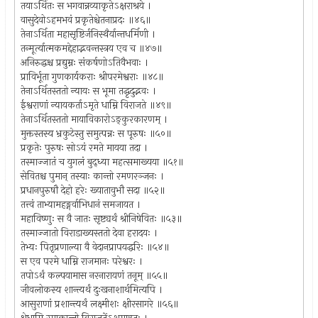
तयाऽर्थितः स भगवान्नव्याकृतेऽक्षराश्रये ।
वासुदेवोऽहमभवं प्रकृतेश्चेतनाप्रदः ॥४६॥
तेनाऽर्थिता महासृष्टिर्जनिस्थैर्यान्तधर्मिणी ।
तन्मूर्त्यात्मकमद्देहाद्भवन्तस्त्रय एव च ॥४७॥
अनिरुद्धश्च प्रद्युम्नः संकर्षणोऽतिवैभवाः ।
प्राविर्भूता गुणकार्यकराः श्रीपरमेश्वराः ॥४८॥
तेनाऽर्थितस्ततो न्यायः स भूमा तद्धृदुद्भवः ।
ईश्वराणां न्यायकर्ताऽमृते धाम्नि विराजते ॥४९॥
तेनाऽर्थितस्ततो मायाविकारोऽङ्कुरकारणम् ।
मुक्तस्तस्य भ्रकुटेस्तु समुत्पन्नः स पूरुषः ॥५०॥
प्रकृतेः पुरुषः सोऽयं रमते मायया तदा ।
तस्माज्जातं च युगलं बुद्ध्या महत्समाख्यया ॥५१॥
सेवितश्च पुमान् तस्याः कान्तो रमणरञ्जनः ।
प्रधानपुरुषौ देहो हरेः ख्यातावुभौ सदा ॥५२॥
तत्त्वं ताभ्यामहङ्गर्वाभिधानं समजायत ।
महाविष्णुः स वै जातः सृष्ट्यर्थं श्रीनिषेवितः ॥५३॥
तस्माज्जातो विराडाख्यस्ततो देवा हरादयः ।
तेभ्यः पितृप्रणाल्या वै वेदानप्रापयद्धरिः ॥५४॥
स एव परमे धाम्नि राजमानः परेश्वरः ।
तपोऽर्थं कल्पयामास नरनारायणं तनूम् ॥५५॥
जीवलोकस्य शान्त्यर्थं दुःखनाशार्थमित्यपि ।
आसुराणां प्रशान्त्यर्थं लक्ष्मीशः क्षीरसागरे ॥५६॥