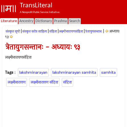
TransLiteral
A Nonprofit Public Service Initiative.
Literature
Ancestry
Dictionary
Prashna
Search
|
|
|
|
|
अध्यायः
संस्कृत सूची
संस्कृत स्तोत्र साहित्य
संहिता
लक्ष्मीनारायणसंहिता
त्रेतायुगसन्तानः
९३
त्रेतायुगसन्तानः - अध्यायः ९३
लक्ष्मीनारायणसंहिता
Tags
:
lakshminarayan
lakshminarayan samhita
samhita
लक्ष्मीनारायण
लक्ष्मीनारायण संहिता
संहिता