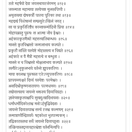
ततो महर्षयो देवा जगत्स्थावरजंगमम् ॥१२॥
जगन्माता महामाया तस्येच्छा मूलरूपिणी ।
अमृताख्या दोषकर्त्री पारगा पूरिका तथा ॥१३॥
महदाद्यं विशेषान्तं सम्प्रसूतेऽखिलं जगत् ।
सा या प्रकृतिरिष्टैव कान्तावन्मोहिनी प्रिया ॥१४॥
मोहापन्नस्तु पुरुषः स आत्मा जीव ईश्वरः ।
अहंकारकृतमैत्र्यो महत्तत्त्वातिबान्धवः ॥१५॥
मानसे कृतविश्वासो जन्मलाभाय कल्पते ।
प्रकृतौ नास्ति यस्येष्टं मोहस्तस्य न विद्यते ॥१६॥
अहंकारे न वै मैत्री महत्तत्वे न बन्धुता ।
मानसे न च विश्वासो मोक्षलाभाय कल्पते ॥१७॥
तस्यैतेऽनुकूलभावे वर्तन्ते ह्युपकारिणः ।
माया कालश्च पुरुषस्त एतेऽप्युपकारिणः ॥१८॥
प्रापयन्त्यक्षरं दिव्यं यस्येष्टः परमेश्वरः ।
अनादिश्रीकृष्णनारायणः परमधामगः ॥१९॥
तद्योगात्त्वस्य जायन्ते भक्तस्य दिव्यविग्रहाः ।
ज्ञानेच्छाकृतयश्चापि सुखदुःखादिभावनाः ॥२०॥
धर्माधर्मादिकोशाश्च मनोऽहंबुद्धिवेदनाः ।
जायन्ते दिव्यरूपाश्च सत्त्वं रजश्च कल्मषम् ॥२१॥
तन्मात्राणीन्द्रियवर्गः षट्कोशा भूतपञ्चकम् ।
तद्विकारास्तथा सर्वे जायन्ते दिव्यघट्टनाः ॥२२॥
तत्क्रियास्तद्व्यवहारश्चेष्टा वर्तनमित्यपि ।