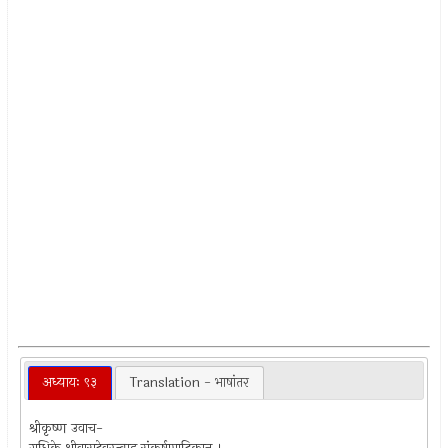
अध्यायः ९३
Translation - भाषांतर
श्रीकृष्ण उवाच-