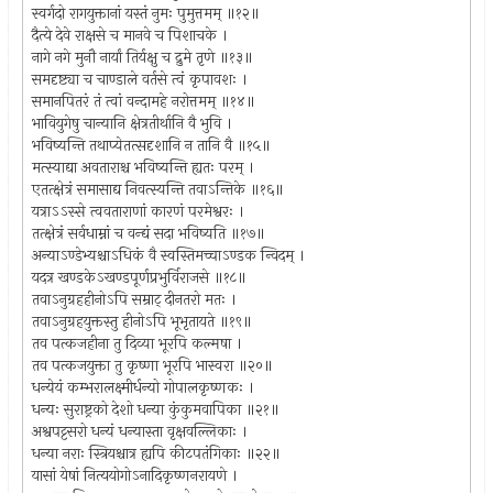
स्वर्गदो रागयुक्तानां यस्तं नुमः पुमुत्तमम् ॥१२॥
दैत्ये देवे राक्षसे च मानवे च पिशाचके ।
नागे नगे मुनौ नार्यां तिर्यक्षु च द्रुमे तृणे ॥१३॥
समदृष्ट्या च चाण्डाले वर्तसे त्वं कृपावशः ।
समानपितरं तं त्वां वन्दामहे नरोत्तमम् ॥१४॥
भावियुगेषु चान्यानि क्षेत्रतीर्थानि वै भुवि ।
भविष्यन्ति तथाप्येतत्सदृशानि न तानि वै ॥१५॥
मत्स्याद्या अवताराश्च भविष्यन्ति ह्यतः परम् ।
एतत्क्षेत्रं समासाद्य निवत्स्यन्ति तवाऽन्तिके ॥१६॥
यत्राऽऽस्से त्ववताराणां कारणं परमेश्वरः ।
तत्क्षेत्रं सर्वधाम्नां च वन्द्यं सदा भविष्यति ॥१७॥
अन्याऽण्डेभ्यश्चाऽधिकं वै स्वस्तिमच्चाऽण्डक न्विदम् ।
यदत्र खण्डकेऽखण्डपूर्णप्रभुर्विराजसे ॥१८॥
तवाऽनुग्रहहीनोऽपि सम्राट् दीनतरो मतः ।
तवाऽनुग्रहयुक्तस्तु हीनोऽपि भूभृतायते ॥१९॥
तव पत्कजहीना तु दिव्या भूरपि कल्मषा ।
तव पत्कजयुक्ता तु कृष्णा भूरपि भास्वरा ॥२०॥
धन्येयं कम्भरालक्ष्मीर्धन्यो गोपालकृष्णकः ।
धन्यः सुराष्ट्रको देशो धन्या कुंकुमवापिका ॥२१॥
अश्वपट्टसरो धन्यं धन्यास्ता वृक्षवल्लिकाः ।
धन्या नराः स्त्रियश्चात्र ह्यपि कीटपतंगिकाः ॥२२॥
यासां येषां नित्ययोगोऽनादिकृष्णनरायणे ।