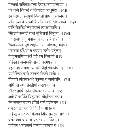
गान्धर्वा गायिकाश्चान्या देव्यश्च नागकन्यकाः ।
तत्र जले निवासं च दिव्यदेहा व्यधुर्मुदा ॥३५॥
स्वर्णस्थलं रत्नपूर्णं दिव्यतां प्राप तत्स्थलम् ।
यानि रत्नानि चाब्धौ वै यानि स्वर्गादिके स्थले ॥३६॥
यानि मेर्वादिशैलेषु देवानां त्वाश्रमेष्वपि ।
सिद्धानां सम्पदो याश्च भूमिपानां विभूतयः ॥३७॥
ताः सर्वाः कुंकुमवाप्यामागता हरिपादयोः ।
रैवताचलतः पूर्वं शत्रुंजितायाः पश्चिमम् ॥३८॥
भद्रानद्या दक्षिणं च पञ्चाशत्क्रोशवर्तुलम् ।
कुंकुमवापिकाक्षेत्रं परंधाम विराजते ॥३९॥
हरिस्तत्र बालभावैः राजते परमेश्वरः ।
ब्रह्मा तत्र समायातस्तस्मै श्रीहरिणाऽर्पितम् ॥४०॥
परमेष्ठिपदं चाद्ये जन्मनो दिवसे स्वके ।
विष्णवे लोकरक्षार्थं वैकुण्ठं च जलोपरि ॥४१॥
अर्पितश्च तथा श्वेतद्वीपो नारायणाय च ।
क्षीरोदश्चार्पितस्तेन शेषनारायणाय च ॥४२॥
अर्यम्णे चार्पितं पितृराज्यं श्रीहरिणा तदा ।
तेन सनत्कुमारायाऽर्पितं चार्षं पदोत्तमम् ॥४३॥
नारदाय तदा दत्तं देवर्षित्वं च मानसम् ।
माहेन्द्रं च पदं दत्तमिन्द्राय दिवि राजसम् ॥४४॥
धर्मराजाय च याम्यं पदं तेन समर्पितम् ।
कुबेराय धनाढ्यत्वं वारुणं वरुणाय च ॥४५॥