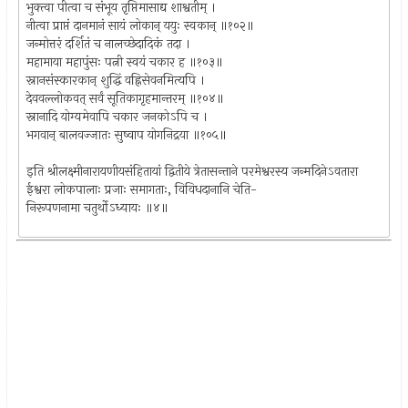
भुक्त्वा पीत्वा च संभूय तृप्तिमासाद्य शाश्वतीम् ।
नीत्वा प्राप्तं दानमानं सायं लोकान् ययुः स्वकान् ॥१०२॥
जन्मोत्तरं दर्शितं च नालच्छेदादिकं तदा ।
महामाया महापुंसः पत्नी स्वयं चकार ह ॥१०३॥
स्नानसंस्कारकान् शुद्धिं वह्निसेवनमित्यपि ।
देववल्लोकवत् सर्वं सूतिकागृहमान्तरम् ॥१०४॥
स्नानादि योग्यमेवापि चकार जनकोऽपि च ।
भगवान् बालवज्जातः सुष्वाप योगनिद्रया ॥१०५॥
इति श्रीलक्ष्मीनारायणीयसंहितायां द्वितीये त्रेतासन्ताने परमेश्वरस्य जन्मदिनेऽवतारा
ईश्वरा लोकपालाः प्रजाः समागताः, विविधदानानि चेति-
निरूपणनामा चतुर्थोऽध्यायः ॥४॥