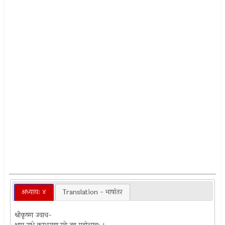
अध्यायः ४
Translation - भाषांतर
श्रीकृष्ण उवाच-