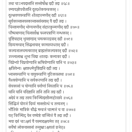
तथा चाऽभयदानानि सन्तोषाँश्च ददौ तदा ॥६८॥
रम्ययज्ञोपवीतानि दूरदर्शकयन्त्रकान् ।
दूरश्रवणयन्त्राणि शीतहारमणीन् ददौ ॥६९॥
सूर्यकान्तानयस्कान्तानसंख्यान् वै ददौ तदा ।
चिन्तामणीन् भोग्यमणीन् संहारकृन्मणीन् ददौ ॥७०॥
पौष्पबाणान् विलासाँश्च फलपत्राणि गन्धकान् ।
वृष्टिवाहान् भूगदण्डान् चमत्कारद्रवान् ददौ ॥७१॥
दिव्यमन्त्रान् सिद्धभावान् कामरूपधरान् ददौ ।
कल्पजालचमत्कारान् ब्राह्मसंकल्पकान् ददौ ॥७२॥
उज्ज्वलाश्च शुभा विद्या शारदाः कन्यका ददौ ।
विप्रेभ्यो विप्रयोग्यानि ऋषियोग्यानि यानि च ॥७३॥
क्षत्रियेभ्यः क्षात्रधर्मपुष्टिदानि ददौ तदा ।
ध्वानयन्त्राणि च वायुयन्त्राणि गूटिकास्तथा ॥७४॥
वैश्ययोग्यानि च सर्वकरणानि तदा ददौ ।
सेवकानां च योग्यानि वर्गाणां नियतानि च ॥७५॥
यानि यानि यदिष्टानि तानि तानि तदा ददौ ।
अदेयं न तदा तस्य किञ्चिदासीन्महोत्सवे ॥७६॥
सिद्धिजं योगजं दिव्यं मानसोत्थं च तत्त्वजम् ।
भौतिकं मात्रिकं बौद्धं मन्त्रजं चात्मजं च वा ॥७७॥
यत् किञ्चिद् येन यच्चेष्टं वाञ्छितं वै तदा तदौ ।
मया दत्तं चाऽक्षयं वै यस्मादक्षयमेव तत् ॥७८॥
सर्वेषां लोकवासानां तन्तुश्चाऽक्षयतां व्रजेत्॥