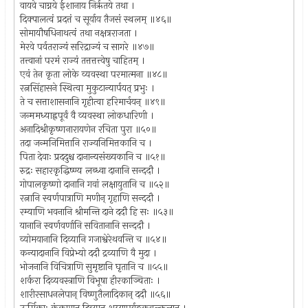
वायवे चाग्नये ईशानाय निर्ऋतये तथा ।
दिक्पालत्वं प्रदत्तं च सूर्याय तैजसं स्थलम् ॥४६॥
सोमायौषधिनाथत्वं तथा नक्षत्रराजता ।
मेरवे पर्वतराज्यं सरिद्राज्यं च सागरे ॥४७॥
तत्त्वानां परमं राज्यं तत्तत्तत्त्वेषु चाहितम् ।
एवं तेन कृता लोके व्यवस्था परमात्मना ॥४८॥
रत्नसिंहासने स्थित्वा मुकुटान्यार्पयत् प्रभुः ।
ते च सत्ताशासनानि गृहीत्वा हरिमार्चयन् ॥४९॥
जन्ममध्याह्नपूर्वं वै व्यवस्था लोकधारिणी ।
अनादिश्रीकृष्णनारायणेन रचिता पुरा ॥५०॥
तदा जन्मनिमित्तानि राज्यनिमित्तकानि च ।
पिता देवाः प्रददुश्च दानान्यसंख्यकानि च ॥५१॥
रुद्रः सहारकृद्धिष्ण्य लब्ध्वा दानानि सन्ददौ ।
गोपालकृष्णो दानानि गवां लक्षायुतानि च ॥५२॥
रत्नानि स्वर्णपात्राणि मणीन् गृहाणि सन्ददौ ।
रम्याणि भवनानि श्रीमन्ति दाने ददौ हि सः ॥५३॥
यानानि स्वर्णवर्णानि सवितानानि सन्ददौ ।
व्योमयानानि दिव्यानि गजाश्वेरेथवन्ति च ॥५४॥
कन्यादानानि विप्रेभ्यो ददौ द्रव्याणि वै मुदा ।
भोजनानि विचित्राणि सुमृष्टानि घृतानि च ॥५५॥
शर्करा दिव्यवस्त्राणि विभूषा हीरकाञ्चिताः ।
शारीरसाधनलेपान् विष्णुतैलादिकान् ददौ ॥५६॥