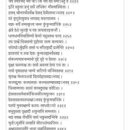
जय स्वामिन् जय चाऽऽद्य जय देव नमोऽस्तु ते ॥२३॥
इति स्तुत्वा प्रभुं सर्वे राधिके! मौनमास्थिताः ।
हसन् श्रीभगवाँस्ताँश्च देवान् देवीस्तथाऽपरान् ॥२४॥
वरं वृणुतेत्युवाच भगवान् करुणालयः ।
वक्रः सर्वे नमस्कृत्य जन्म कुंकुमवापिके ॥२५॥
क्षेत्रे देशे सुराष्ट्रे च यत्र तत्पादपङ्कजौ ।
धामधामनिवासिन्यो देव्यो वव्रुस्तथा वरम् ॥२६॥
तव पार्श्वे निवसामो गृहीत्वा जन्म कन्यकाः ।
कोट्योऽर्बुदानि तासां च सौराष्ट्रादौ प्रलेभिरे ॥२७॥
प्राकट्यं च तथा देवाः कुमाराह्यभवँस्तदा ।
संकल्पमात्रजन्मानो गृहे गृहे च देवताः ॥२८॥
वृक्षा वल्ल्यश्च ताः सर्वा अनन्ता देव्य एव ताः ।
गावो वृषास्तथा चान्ये करिणो वाजिनस्तथा ॥२९॥
मृगाश्च मेध्यपशवो दिव्यदेहास्तदाऽभवन् ।
कल्पद्रुमाः कल्पलताः कल्पस्तम्बास्तदाऽभवन् ॥३०॥
चिन्तामणयः सततं कामदुघाश्च कोटिशः ।
हंससारसमेनाकोकिलकीरमयूरकाः ॥३१॥
देवतास्तत्स्वरूपाश्चाऽभवन् कुंकुमवापिके ।
यतयो मुनयश्चान्ये ऋतवः साधवोऽपरे ॥३२॥
बभूवुस्तत्र वृक्षादौ शकुनानि समन्ततः ।
नदा नद्यश्च तीर्थानि वासं चक्रुस्तदन्तिके ॥३३॥
मूर्ताऽमूर्तानि तत्त्वानि कीटपतंगरूपिणः ।
अश्वपट्टसरस्तीरे भूत्वा चक्रुर्निवासनम् ॥३४॥