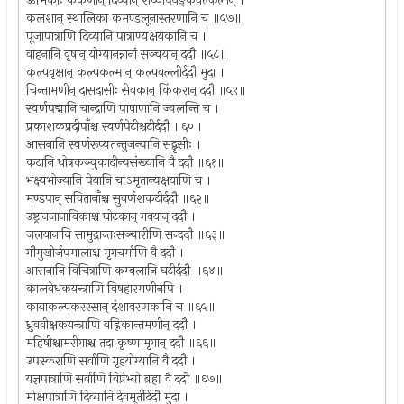
ऊर्मिकाः कंकणान् दिव्यान् शय्यापर्यङ्कवल्कलान् ।
कलशान् स्थालिका कमण्डलूनास्तरणानि च ॥५७॥
पूजापात्राणि दिव्यानि पात्राण्यक्षयकानि च ।
वाहनानि वृषान् योग्यानन्नानां सञ्चयान् ददौ ॥५८॥
कल्पवृक्षान् कल्पकल्मान् कल्पवल्लीर्ददौ मुदा ।
चिन्तामणीन् दासदासीः सेवकान् किंकरान् ददौ ॥५९॥
स्वर्णपद्मानि चान्द्राणि पाषाणानि ज्वलन्ति च ।
प्रकाशकप्रदीपाँश्च स्वर्णपेटीश्चटीर्ददौ ॥६०॥
आसनानि स्वर्णरूप्यतन्तुजन्यानि सद्बृसीः ।
कटानि धोत्रकञ्चुकादीन्यसंख्यानि वै ददौ ॥६१॥
भक्ष्यभोज्यानि पेयानि चाऽमृतान्यक्षयाणि च ।
मण्डपान् सवितानाँश्च सुवर्णशकटीर्ददौ ॥६२॥
उष्ट्रानजानाविकाश्च घोटकान् गवयान् ददौ ।
जलयानानि सामुद्रान्तःसञ्चारीणि सन्ददौ ॥६३॥
गौमुखीर्जपमालाश्च मृगचर्माणि वै ददौ ।
आसनानि विचित्राणि कम्बलानि घटीर्ददौ ॥६४॥
कालवेधकयन्त्राणि विषहारमणीनपि ।
कायाकल्पकररसान् दंशावरणकानि च ॥६५॥
ध्रुववीक्षकयन्त्राणि वह्निकान्तमणीन् ददौ ।
महिषीश्चामरीगाश्च तदा कृष्णामृगान् ददौ ॥६६॥
उपस्कराणि सर्वाणि गृहयोग्यानि वै ददौ ।
यज्ञपात्राणि सर्वाणि विप्रेभ्यो ब्रह्म वै ददौ ॥६७॥
मोक्षपात्राणि दिव्यानि देवमूर्तीर्ददौ मुदा ।