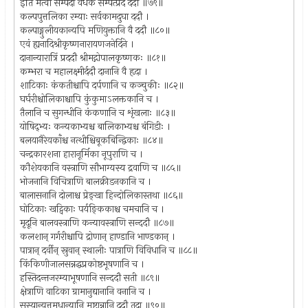
इति मत्वा सम्पदां वर्धकं सम्पत्प्रदं ददौ ॥७९॥
कल्पपुत्तलिका रम्याः सर्वकामदुघा ददौ ।
कल्पाङ्गुलीयकान्यपि मणियुक्तानि वै ददौ ॥८०॥
एवं ह्यनादिश्रीकृष्णनारायणजनेर्दिने ।
दानान्यारात्रिं प्रददौ श्रीमद्गोपालकृष्णकः ॥८१॥
कम्भरा च महालक्ष्मीर्ददौ दानानि वै हृदा ।
शाटिकाः कंकतीश्चापि दर्पणानि च कञ्चुकीः ॥८२॥
घर्घरीश्चोलिकाश्चापि कुंकुमाऽलक्तकानि च ।
तैलानि च सुगन्धीनि कंकणानि च शृंखलाः ॥८३॥
योषिद्भ्यः कन्यकाभ्यश्च बालिकाभ्यश्च बंगिडीः ।
बलयानैरेयकाँश्च नत्थीश्चिबूकबिन्द्विकाः ॥८४॥
चन्द्रकारशना हारानूर्मिका नूपुराणि च ।
कौशेयकानि वस्त्राणि सौभाग्यस्य द्रवाणि च ॥८५॥
भोजनानि विचित्राणि बालक्रीडनकानि च ।
बालासनानि दोलाश्च प्रेङ्खा हिन्दोलिकास्तथा ॥८६॥
घोटिकाः खट्विकाः पर्यङ्किकाश्च चमचानि च ।
मृदूनि बालवस्त्राणि कन्यावस्त्राणि सन्ददौ ॥८७॥
कलशान् गर्गरीश्चापि द्रोणान् हाण्डानि भाण्डकान् ।
पात्रान् दर्वीन् स्रुवान् स्थालीः पात्राणि विविधानि च ॥८८॥
किंकिणीजालसन्नद्धप्रकोष्ठभूषणानि च ।
हस्तिदन्तजरम्याभूषणानि सन्ददौ सती ॥८९॥
क्षेत्राणि वाटिका ग्रामानुद्यानानि वनानि च ।
सस्यान्युत्तमधान्यानि मृष्टान्नानि ददौ तदा ॥९०॥