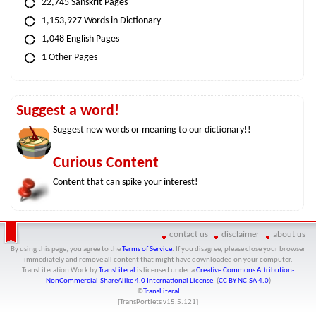
22,745 Sanskrit Pages
1,153,927 Words in Dictionary
1,048 English Pages
1 Other Pages
Suggest a word!
Suggest new words or meaning to our dictionary!!
Curious Content
Content that can spike your interest!
contact us
disclaimer
about us
By using this page, you agree to the
Terms of Service
. If you disagree, please close your browser
immediately and remove all content that might have downloaded on your computer.
TransLiteration Work
by
TransLiteral
is licensed under a
Creative Commons Attribution-
NonCommercial-ShareAlike 4.0 International License
. (
CC BY-NC-SA 4.0
)
©
TransLiteral
[TransPortlets v
15.5.121
]