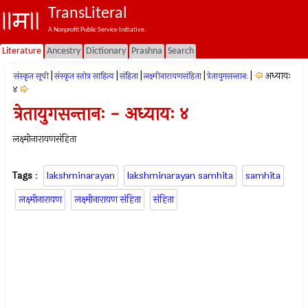
TransLiteral
A Nonprofit Public Service Initiative.
Literature
Ancestry
Dictionary
Prashna
Search
|
|
|
|
|
अध्यायः
संस्कृत सूची
संस्कृत स्तोत्र साहित्य
संहिता
लक्ष्मीनारायणसंहिता
त्रेतायुगसन्तानः
४
त्रेतायुगसन्तानः - अध्यायः ४
लक्ष्मीनारायणसंहिता
Tags
:
lakshminarayan
lakshminarayan samhita
samhita
लक्ष्मीनारायण
लक्ष्मीनारायण संहिता
संहिता