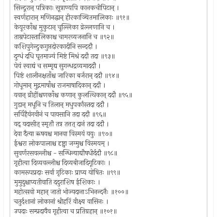
सिन्दूरान् पत्रिकाः सूत्राण्यपि कानकचीपिटान् ।
स्वर्णहारान् मणिनद्धान् हीरकाञ्चितमालिकाः ॥९१॥
केयूरकाँश्च मुकुटान् चूल्लिका व्रेल्लणानि च ।
ताम्रपेटास्तालिकाश्च चामरव्यजनानि च ॥९२॥
कशिपुगेन्दुकगुप्तदोरकादीनि सन्ददौ ।
दुग्धं दधि घृतमाज्यं मिष्टं मिश्रं ददौ तदा ॥९३॥
पेयं स्वाद्यं च सम्मृद्य सुगन्धद्रव्यमाददौ ।
पिष्टं शालीनक्षताँश्च जारिका बर्जरान् ददौ ॥९४॥
गोधूमान् मुद्गमाषाँश्च राजमाषादिकान् ददौ ।
यवान् व्रीहींश्चणकाँश्च कणान् कुलत्थिकान् ददौ ॥९५॥
गुडान् मधूनि च तिलान् मधुपर्कांस्तदा ददौ ।
सर्पिहैयंगवीनं च पायसानि तदा ददौ ॥९६॥
यद् यदासीत् स्मृतौ तत्र तत्तत् दानं तदा ददौ ।
देवा दैत्या ऋषयश्च मानवा विस्मयं ययुः ॥९७॥
ईश्वरा लोकपालाश्च दृष्ट्वा जग्मुश्च विस्मयम् ।
सुवर्णरसवल्लीश्च - सन्धिन्याद्यौषधीर्ददौ ॥९८॥
गृहीत्वा दिव्यवल्लीश्च दिव्यबीजादिगूटिकाः ।
कामरूपप्रदाः सर्वा गृटिकाः प्राप्य योषितः ॥९९॥
मुमुदुश्चाप्यतीवाति ददुराशिष ईशिकाः ।
महोत्सवो महान् जातो भोज्यदानाऽभिनन्दनैः ॥१००॥
चतुर्दशानां लोकानां श्रीहरिं वीक्ष्य वासिनः ।
उपदाः सम्प्रदायैव गृहीत्वा च प्रतिग्रहान् ॥१०१॥