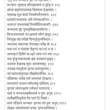
शृणु राधे कम्भराया गृहे तत्र महोत्सवः ।
सञ्जातः सुमहान् सौराष्ट्रस्थानां च गृहेषु च ॥१॥
ज्ञात्वा ब्रह्माण्डपालाश्च दिक्पाला ईश्वरादयः ।
मानवाश्च सुरा देव्यो विमानैर्व्योममार्गतः ॥२॥
दर्शनार्थं समायाताः सर्वे व्योमप्रचारिणः ।
आकाशं चाभवच्छन्नं विमानैर्दिव्यभास्वरैः ॥३॥
कम्भराया गृहे पुष्पवृष्टिश्चन्दनवर्षणम् ।
दिव्यधामगतानां चाऽक्षतानां वर्षणं ह्यभूत् ॥४॥
निपेतुश्च तदा व्योम्नो दिव्यकुंकुमबिन्दवः ।
जयशब्दा वाद्यशब्दा गीतयश्चाऽभवँश्च खे ॥५॥
यथाऽपरं च गोलोकं वैकुण्ठं चाऽपरं च वा ।
अव्याकृतं द्वितीयं वाऽक्षरं धामाऽपरं यथा ॥६॥
तथा कुंकुमवाप्याख्यं क्षेत्रं कामसमं ह्यभूत् ।
अवतारा ईश्वराश्च सुराः स्तवनमादधुः ॥७॥
उपदाश्च न्यधुर्नत्वा कृत्वा दर्शनमुत्तमम् ।
वयं यस्मात्समुत्पन्ना यदैश्वर्यप्रभोगिनः ॥८॥
यन्नियम्याः सर्वदा स्मो नमामस्तं परेश्वरम् ।
सत्स्वरूपं पररूपं सर्वधामसु वासिनम् ॥९॥
कृपया लोकरक्षाया धर्मवन्तं परात्परम् ।
बालं च कम्भरालक्ष्मीनन्दनं च नुमः प्रभुम् ॥१०॥
यस्यैश्वर्यविभूतीनां नैव पारो हि विद्यते ।
सत्वं संक्षिप्य सञ्जातः कृपया त्वां नुमः प्रभुम् ॥११॥
मोक्षदः सर्वलोकानां धामदः पुण्यशालिनाम् ।