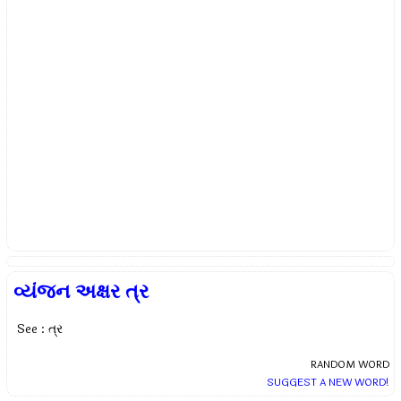
વ્યંજન અક્ષર ત્ર
See : ત્ર
RANDOM WORD
SUGGEST A NEW WORD!