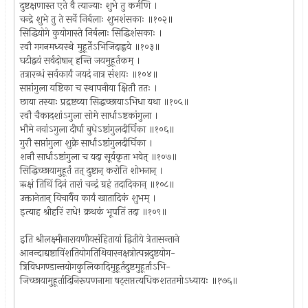
दुष्टक्षणास्त एते वै त्याज्याः शुभे तु कर्मणि ।
चन्द्रे शुभे तु ते सर्वे निर्बलाः शुभशंसकाः ॥१०२॥
सिद्धियोगे कुयोगास्ते निर्बलाः सिद्धिशंसकाः ।
रवौ गगनमध्यस्थे मुहूर्तेऽभिजिदाह्वये ॥१०३॥
घटीद्वयं सर्वदोषान् हन्ति जयमुहूर्तकम् ।
तत्रारब्धं सर्वकार्यं जयदं नात्र संशयः ॥१०४॥
सप्तांगुला यष्टिका च स्थापनीया क्षितौ ततः ।
छाया तस्याः प्रद्रष्टव्या सिद्धच्छायाऽभिधा यथा ॥१०५॥
रवौ चैकादशांऽगुला सोमे सार्धाऽष्टकांगुला ।
भौमे नवांऽगुला दीर्घा बुधेऽष्टांगुलदीर्घिका ॥१०६॥
गुरौ सप्तांगुला शुक्रे सार्धाऽष्टांगुलदीर्घिका ।
शनौ सार्धाऽष्टांगुला च यदा सूर्यकृता भवेत् ॥१०७॥
सिद्धिच्छायामुहूर्तं तत् दुष्टान् करोति शोभनान् ।
ऋक्षं तिथिं दिनं तारां चन्द्रं ग्रहं तदादिकान् ॥१०८॥
उक्तानेतान् विचार्यैव कार्यं खातादिकं शुभम् ।
इत्याह श्रीहरिं राधे! क्रथकं भूपतिं तदा ॥१०९॥
इति श्रीलक्ष्मीनारायणीयसंहितायां द्वितीये त्रेतासन्ताने
आनन्दाद्यष्टाविंशतियोगतिथिवारनक्षत्रोत्पन्नदुष्टयोग-
त्रिविधगण्डान्तयोगकुलिकादिमुहूर्तदुष्टमुहूर्ताऽभि-
जिच्छायामुहूर्तादिनिरूपणनामा षट्सप्तत्यधिकशततमोऽध्यायः ॥१७६॥