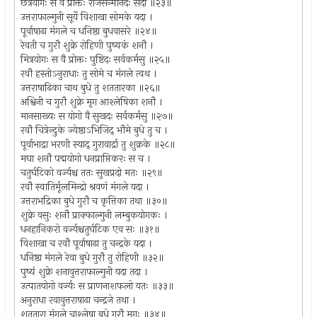
छत्रयोगः स वै प्रोक्तः राजसन्मानदः सदा ॥२३॥
उत्तराफाल्गुनी सूर्ये विशाखा सोमके यदा ।
पूर्वाषाढा मंगले च धनिष्ठा बुधवासरे ॥२४॥
रेवती च गुरौ शुक्रे रोहिणी पुष्यकं शनौ ।
मित्रयोगः स वै प्रोक्तः पुष्टिदः सर्वकर्मसु ॥२५॥
रवौ हस्तोऽनुराधाः तु सोमे च मंगले त्वथ ।
उत्तराषाढिका चाथ बुधे तु शततारका ॥२६॥
अश्विनी च गुरौ शुक्रे मृग आश्लेषिका शनौ ।
मानसाख्यः स योगो वै सुखदः सर्वकर्मसु ॥२७॥
रवौ चित्रेन्दुके ज्येष्ठाऽभिजिद् भौमे बुधे तु च ।
पूर्वाभाद्रा भरणी स्याद् गुरावार्द्रा तु शुक्रके ॥२८॥
मघा शनौ पद्मयोगो धनप्राप्तिकरः स च ।
चतुर्घटिको वर्ज्यश्च ततः सुखप्रदो मतः ॥२९॥
रवौ स्वातिर्मूलमिन्द्रो श्रवणं मंगले यदा ।
उत्तराभद्रिका बुधे गुरौ च कृत्तिका तथा ॥३०॥
शुक्रे वसुः शनौ प्राक्फाल्गुनी लम्बुकयोगकः ।
धनहानिकरो वर्ज्यश्चतुर्घटिक एव सः ॥३१॥
विशाखा च रवौ पूर्वाषाढा तु चन्द्रके यदा ।
धनिष्ठा मंगले रेवा बुधे गुरौ तु रोहिणी ॥३२॥
पुष्यं शुक्रे शनावुत्तराफाल्गुनी यदा तदा ।
उत्पातयोगो वर्ज्यः स प्राणनाशफलो यतः ॥३३॥
अनुराधा रवावुत्तराषाढा चन्द्रजे तथा ।
शततारा मंगले चाश्लेषा बुधे गुरौ मृगः ॥३४॥