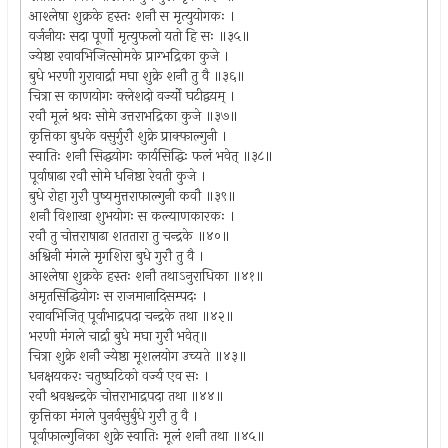
आश्लेषा शुक्रके हस्तः शनौ स मृत्युयोगकः ।
वर्जनीयः सदा पूर्णो मृत्युफलो यतो हि सः ॥३५॥
ज्येष्ठा रवावभिजित्सोमके प्राग्भद्रिका कुजे ।
बुधे भरणी गुरावार्द्रा मघा शुक्रे शनौ तु वै ॥३६॥
चित्रा स काणयोगः क्लेशदो वर्ज्यो घटीद्वयम् ।
रवौ मूलं श्रवः सोमे उत्तराभद्रिका कुजे ॥३७॥
कृत्तिका बुधके वसुर्गुरौ शुक्रे प्राक्फाल्गुनी ।
स्वातिः शनौ सिद्धयोगः कार्यसिद्धिः फलं भवेत् ॥३८॥
पूर्वाषाढा रवौ सोमे धनिष्ठा रेवती कुजे ।
बुधे रोहा गुरौ पुष्यमुत्तराफाल्गुनी कवौ ॥३९॥
शनौ विशाखा शुभयोगः स कल्याणकारकः ।
रवौ तु चोत्तराषाढा शततारा तु चन्द्रके ॥४०॥
अश्विनी मंगले मृगशिरा बुधे गुरौ तु वै ।
आश्लेषा शुक्रके हस्तः शनौ तथाऽनुराधिका ॥४१॥
अमृतसिद्धियोगः स राजमानादिसम्पदः ।
रवावभिजित् पूर्वाभाद्रपदा चन्द्रके तथा ॥४२॥
भरणी मंगले चार्द्रा बुधे मघा गुरौ भवेत्॥
चित्रा शुक्रे शनौ ज्येष्ठा मूशलयोग उच्यते ॥४३॥
धनक्षयकरः चतुष्घटिको वर्ज्य एव सः ।
रवौ श्रवश्चन्द्रके चोत्तराभाद्रपदा तथा ॥४४॥
कृत्तिका मंगले पुनर्वसुर्बुधे गुरौ तु वै ।
पूर्वाफाल्गुनिका शुक्रे स्वातिः मूलं शनौ तथा ॥४५॥