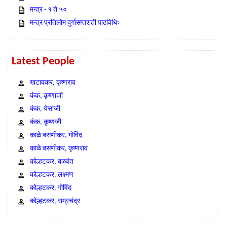
मन्त्र - १ ते ५०
मन्त्र प्रतिलोम दुर्गासप्तशती पाठविधिः
Latest People
खटावकर, कृष्णराव
कंक, कृष्णाजी
कंक, येसाजी
कंक, कृष्णजी
काळे बसणीकर, गोविंद
काळे बसणीकर, कृष्णराव
कोल्हटकर, बळवंत
कोल्हटकर, लक्ष्मण
कोल्हटकर, गोविंद
कोल्हटकर, राम्रचंद्र