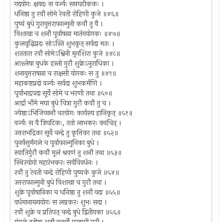
गदयोगः क्षयदः स वर्ज्यः सप्तघटीककः ।
धनिष्ठा तु रवौ सोमे रेवती रोहिणी कुजे ॥४६॥
पुष्यं बुधे गुरावुत्तराफाल्गुनी कवौ तु वै ।
विशाखा च शनौ पूर्वाषाढा मातंगयोगकः ॥४७॥
कुलवृद्धिप्रदः सोऽस्ति शुभकृत् सर्वदा मतः ।
शततारा रवौ सोमेऽश्विनी मृगशिरा कुजे ॥४८॥
आश्लेषा बुधके हस्तो गुरौ शुक्रेऽनुराधिका ।
शनावुत्तराषाढा च राक्षसी योगकः स तु ॥४९॥
महाकष्टप्रदो वर्ज्यः सर्वदा शुभकर्मणि ।
पूर्वाभाद्रपदा सूर्ये सोमे च भरणी तथा ॥५०॥
आर्द्रा भौमे मघा बुधे चित्रा गुरौ कवौ तु च ।
ज्येष्ठाऽभिजिच्छनौ चरयोगः कार्यस्य हानिकृत् ॥५१॥
वर्ज्यः स वै त्रिघटिकः, ततो लाभकरः क्वचित् ।
उत्तराभद्रिका सूर्ये चन्द्रे तु कृत्तिका तथा ॥५२॥
पुनर्वसुर्मंगले च पूर्वाफाल्गुनिका बुधे ।
स्वातिर्गुरौ कवौ मूलं श्रवणं तु शनौ तथा ॥५३॥
स्थिरयोगो महारंभकरः सर्वविवर्धनः ।
रवौ तु रेवती चन्द्रे रोहिणी पुष्यकं कुजे ॥५४॥
उत्तराफाल्गुनी बुधे विशाखा च गुरौ तथा ।
शुक्रे पूर्वाषाढिका च धनिष्ठा तु शनौ यदा ॥५५॥
वर्धमानाख्ययोगः स लग्नकरः शुभः सदा ।
रवौ शुक्रे च प्रतिपत् चन्द्रे बुधे द्वितीयका ॥५६॥