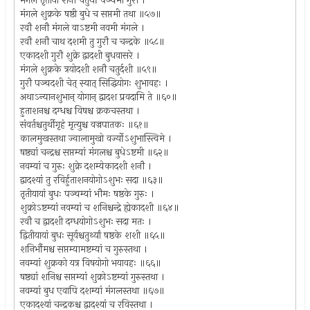
मंगले तृतीया शनौ चतुर्थी पञ्चमी गुरौ ।
मंगले शुक्रके षष्ठी बुधे च सप्तमी तथा ॥५७॥
रवौ शनौ मंगले वाऽष्टमी नवमी मंगले ।
रवौ शनौ चाथ दशमी तु गुरौ च चन्द्रके ॥५८॥
एकादशी गुरौ शुक्रे द्वादशी बुधवासरे ।
मंगले शुक्रके त्रयोदशी शनौ चतुर्दशी ॥५९॥
गुरौ पञ्चदशी चेत् स्यात् सिद्धियोगः शुभावहः ।
अथाऽन्यानशुभान् योगान् द्वादश प्रवदामि ते ॥६०॥
हुताशनश्च दग्धश्च विषश्च क्रकचस्तथा ।
संवर्तश्चतुर्थीगृहं मृत्युश्च वज्रपातकः ॥६१॥
कालमुखस्तथा ज्वालामुखो वर्ज्योऽशुभास्त्विमे ।
षष्ठ्यां चन्द्रश्च सप्तम्यां मंगलश्च बुधेऽष्टमी ॥६२॥
नवम्यां च गुरुः शुक्रे दशम्येकादशी शनौ ।
द्वादश्यां तु रविर्हुताशनयोगोऽशुभः सदा ॥६३॥
तृतीयायां बुधः पञ्चम्यां भौमः षष्ठके गुरुः ।
शुक्रोऽष्टम्यां नवम्यां च शनिश्चन्द्रे ह्येकादशी ॥६४॥
रवौ च द्वादशी दग्धयोगोऽशुभः सदा मतः ।
द्वितीयायां बुधः सूर्यश्चतुर्थ्यां षष्ठके शशी ॥६५॥
शनिर्भौमश्च सप्तम्यामष्टम्यां च गुरुस्तथा ।
नवम्यां शुक्रको यत्र विषयोगो भयावहः ॥६६॥
षष्ठ्यां शनिश्च सप्तम्यां शुक्रोऽष्टम्यां गुरुस्तथा ।
नवम्यां बुध एवापि दशम्यां मंगलस्तथा ॥६७॥
एकादश्यां चन्द्रकश्च द्वादश्यां च रविस्तथा ।