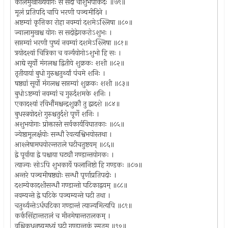
कालमुखाख्ययोगः स सदा चाशुभपाकदः ॥७९॥
मूलं प्रतिपदि चापि भरणी पञ्चमीदिने ।
अष्टम्यां कृत्तिका रोहा नवम्यां दशमेऽश्लिषा ॥८०॥
ज्वालामुखश्च योगः स सदोद्वेगकरोऽशुभः ।
सप्तम्यां भरणी पुष्यं नवम्यां दशमेऽश्लिषा ॥८१॥
त्रयोदश्यां चित्रिका च वर्ज्ययोगोऽशुभो हि सः ।
आद्ये सूर्यो मंगलश्च द्वितीये शुक्रकः शशी ॥८२॥
तृतीयायां बुधो गुरुश्चतुर्थ्यां पंचमे शनिः ।
षष्ठ्यां सूर्यो मंगलश्च सप्तम्यां शुक्रकः शशी ॥८३॥
बुधोऽष्टम्यां नवम्यां च गुरुर्दशमके शनिः ।
एकादश्यां रविर्भौमश्चन्द्रशुक्रौ तु द्वादशे ॥८४॥
बुधस्त्रयोदशे गुरुश्चतुर्दशे पूर्णे शनिः ।
अशुभयोगाः प्रोक्तास्ते सर्वकार्यविघातकाः ॥८५॥
ज्येष्ठामूलर्क्षयोः सन्धौ रेवत्यश्विभयोस्तथा ।
आश्लेषामघयोरन्तराले घटीचतुष्टयम् ॥८६॥
द्वे पूर्वाया द्वे पश्चाया घट्यौ गण्डान्तयोगकः ।
त्याज्यः सोऽपि शुभकार्ये फलानिष्टो हि गण्डकः ॥८७॥
अन्तरे पञ्चमीषष्ठ्योः सन्धौ पृर्णाप्रतिपदोः ।
दशम्येकादशीसन्धौ गण्डान्तो घटिकाद्वयम् ॥८८॥
नवम्यन्ते द्वे घटिके पञ्चम्यन्ते घटी तथा ।
चतुर्थ्यन्तेऽर्धघटिका गण्डान्तं त्याज्यमित्यपि ॥८९॥
कर्कसिंहान्तरालं च मीनमेषान्तरालकम् ।
वृश्चिकधनुष्यमध्यं घटी गण्डान्तकं स्मृतम् ॥९०॥