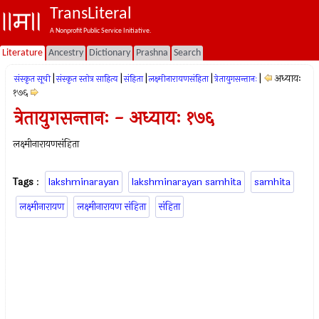
TransLiteral
A Nonprofit Public Service Initiative.
Literature
Ancestry
Dictionary
Prashna
Search
|
|
|
|
|
अध्यायः
संस्कृत सूची
संस्कृत स्तोत्र साहित्य
संहिता
लक्ष्मीनारायणसंहिता
त्रेतायुगसन्तानः
१७६
त्रेतायुगसन्तानः - अध्यायः १७६
लक्ष्मीनारायणसंहिता
Tags
:
lakshminarayan
lakshminarayan samhita
samhita
लक्ष्मीनारायण
लक्ष्मीनारायण संहिता
संहिता