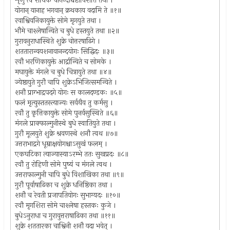
शृणु त्वं राधिके चानन्दाद्यष्टाविंशतिं तथा ।
योगान् यानाह भगवान् क्रथकाय वदामि ते ॥१॥
रवाश्विवनिकायुक्ते सोमे मृगयुते तथा ।
भौमे चाश्लेषान्विते च बुधे हस्तयुते तथा ॥२॥
गुरावनुराधास्थिते शुक्रे चोत्तरषाढिगे ।
शततारान्वयशनावानन्दयोगः सिद्धिदः ॥३॥
रवौ भरणिकायुक्ते आर्द्रान्विते च सोमके ।
मघायुक्ते मंगले च बुधे चित्रायुते तथा ॥४॥
ज्येष्ठायुते गुरौ चापि शुक्रेऽभिजित्समन्विते ।
शनौ प्राग्भाद्रपदगे योगः स कालदण्डकः ॥५॥
फलं मृत्युस्ततस्त्याज्यः सर्वथैव तु कर्मसु ।
रवौ तु कृत्तिकायुक्ते सोमे पुनर्वसुस्थिते ॥६॥
मंगले प्राक्फाल्गुनीस्थे बुधे स्वातियुते तथा ।
गुरौ मूलयुते शुक्रे श्रवणस्थे शनौ त्वथ ॥७॥
उत्तराभाद्रगे धूम्राक्षयोगश्चाऽसुखं फलम् ।
एकघटिका त्याज्यास्याऽरम्भे ततः सुखप्रदः ॥८॥
रवौ तु रोहिणी सोमे पुष्यं च मंगले त्वथ ।
उत्तराफाल्गुनी चापि बुधे विशाखिका तथा ॥९॥
गुरौ पूर्वाषाढिका च शुक्रे धनिष्ठिका तथा ।
शनौ च रेवती प्रजापतियोगः सुभाग्यदः ॥१०॥
रवौ मृगशिरा सोमे चाश्लेषा हस्तकः कुजे ।
बुधेऽनुराधा च गुरावुत्तराषाढिका तथा ॥११॥
शुक्रे शततारका चाश्विनी शनौ यदा भवेत् ।