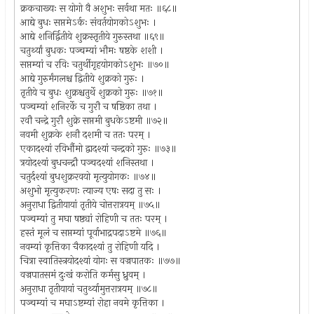
क्रकचाख्यः स योगो वै अशुभः सर्वथा मतः ॥६८॥
आद्ये बुधः सप्तमेऽर्कः संवर्तयोगकोऽशुभः ।
आद्ये शनिर्द्वितीये शुक्रस्तृतीये गुरुस्तथा ॥६९॥
चतुर्थ्यां बुधकः पञ्चम्यां भौमः षष्ठके शशी ।
सप्तम्यां च रविः चतुर्थीगृहयोगकोऽशुभः ॥७०॥
आद्ये गुरुर्मंगलश्च द्वितीये शुक्रको गुरुः ।
तृतीये च बुधः शुक्रश्चतुर्थे शुक्रको गुरुः ॥७१॥
पञ्चम्यां शनिरर्के च गुरौ च षष्ठिका तथा ।
रवौ चन्द्रे गुरौ शुक्रे सप्तमी बुधकेऽष्टमी ॥७२॥
नवमी शुक्रके शनौ दशमी च ततः परम् ।
एकादश्यां रविर्भौमो द्वादश्यां चन्द्रको गुरुः ॥७३॥
त्रयोदश्यां बुधचन्द्रौ पञ्चदश्यां शनिस्तथा ।
चतुर्दश्यां बुधशुक्ररवयो मृत्युयोगकः ॥७४॥
अशुभो मृत्युकरणः त्याज्य एषः सदा तु सः ।
अनुराधा द्वितीयायां तृतीये चोत्तरात्रयम् ॥७५॥
पञ्चम्यां तु मघा षष्ठ्यां रोहिणी च ततः परम् ।
हस्तं मूलं च सप्तम्यां पूर्वाभाद्रपदाऽष्टमे ॥७६॥
नवम्यां कृत्तिका चैकादश्यां तु रोहिणी यदि ।
चित्रा स्वातिस्त्रयोदश्यां योगः स वज्रपातकः ॥७७॥
वज्रपातसमं दुःखं करोति कर्मसु ध्रुवम् ।
अनुराधा तृतीयायां चतुर्थ्यामुत्तरात्रयम् ॥७८॥
पञ्चम्यां च मघाऽष्टम्यां रोहा नवमे कृत्तिका ।