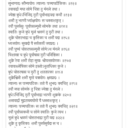
सुभाग्यदः सौम्ययोगः त्याज्यः पञ्चघटीकिकः ॥१२॥
रवावार्द्रा मघा सोमे चित्रा तु मंगले तथा ।
ज्येष्ठा बुधेऽभिजिद् गुरौ पूर्वाभाद्रपदा कवौ ॥१३॥
शनौ तु भरणी ध्वांक्षयोगः स धननाशकृत् ।
रवौ पुनर्वसुः पूर्वाफाल्गुनी सोमके तथा ॥१४॥
स्वातिः कुजे बुधे मूलं श्रवणं तु गुरौ तथा ।
शुक्रे चोत्तरभाद्रा च कृत्तिका च शनौ यदा ॥१५॥
ध्वजयोगः सुखदो वै सर्वकार्ये जयप्रदः ।
रवौ पुष्यं चोत्तराफाल्गुनी सोमेऽथ मंगले ॥१६॥
विशाखा च बुधे पूर्वाषाढा गुरौ धनिष्ठिका ।
शुक्रे रेवा शनौ रोहा सुखः श्रीवत्सयोगकः ॥१७॥
रवावाश्लेषिका सोमे हस्तोऽनुराधिका कुजे ।
बुधे चोत्तरषाढा च गुरौ तु शततारका ॥१८॥
शुक्रेश्विनी शनौ मृगो वज्रयोगः क्षयप्रदः ।
त्याज्यः स पञ्चघटिकः ततो वै शुभदः क्वचित् ॥१९॥
रवौ मघा सोमके तु चित्रा ज्येष्ठा तु मंगले ।
बुधेऽभिजिद् गुरौ पूर्वाभाद्रा भरणी शुक्रके ॥२०॥
शनावार्द्रा मुद्गराख्ययोगो वै धननाशकृत् ।
त्याज्यः पञ्चघटिकः स ततो वै शुभदः क्वचित् ॥२१॥
रवौ पूर्वाफाकनी च सोमे स्वातिः कुजे त्वथ ।
मूलं बुधे श्रवणं चोत्तराभाद्रा गुरौ यदा ॥२२॥
शुक्रे तु कृत्तिकाः शनौ पुनर्वसुर्यदा स च ।