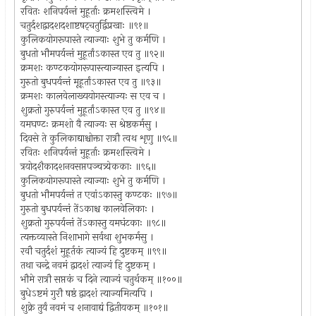
रवितः शनिपर्यन्तं मुहूर्ताः क्रमशस्त्विमे ।
चतुर्दशद्वादशदशाष्टषट्चतुर्द्विप्रखाः ॥९१॥
कुलिकयोगरूपास्ते त्याज्याः शुभे तु कर्मणि ।
बुधतो भौमपर्यन्तं मुहूर्तांऽकास्त एव तु ॥९२॥
क्रमशः कण्टकयोगरूपास्त्याज्यास्त इत्यपि ।
गुरुतो बुधपर्यन्तं मूहूर्तांऽकास्त एव तु ॥९३॥
क्रमशः कालवेलाख्ययोगस्त्याज्यः स एव च ।
शुक्रतो गुरुपर्यन्तं मुहूर्तांऽकास्त एव तु ॥९४॥
यमघण्टः क्रमशो वै त्याज्यः स श्रेष्ठकर्मसु ।
दिवसे ते कुलिकाद्याश्चोक्ता रात्रौ त्वथ शृणु ॥९५॥
रवितः शनिपर्यन्तं मुहूर्ताः क्रमशस्त्विमे ।
त्रयोदशैकादशनवसप्तपञ्चत्र्येककाः ॥९६॥
कुलिकयोगरूपास्ते त्याज्याः शुभे तु कर्मणि ।
बुधतो भौमपर्यन्तं त एवांऽकास्तु कण्टकः ॥९७॥
गुरुतो बुधपर्यन्तं तेंऽकाश्च कालवेलिकाः ।
शुक्रतो गुरुपर्यन्तं तेंऽकास्तु यमघंटकाः ॥९८॥
त्यक्तव्यास्ते निशाभागे सर्वथा शुभकर्मसु ।
रवौ चतुर्दशं मुहूर्तकं त्याज्यं हि दुष्टकम् ॥९९॥
तथा चन्द्रे नवमं द्वादशं त्याज्यं हि दुष्टकम् ।
भौमे रात्रौ सप्तकं च दिने त्याज्यं चतुर्थकम् ॥१००॥
बुधेऽष्टमं गुरौ षष्ठं द्वादशं त्याज्यमित्यपि ।
शुक्रे तुर्यं नवमं च शनावाद्यं द्वितीयकम् ॥१०१॥