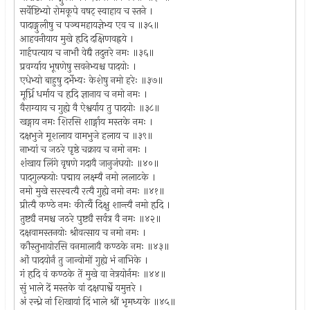
सर्वेष्टिभ्यो रोमकूपे वषट् स्वाहाय च स्तने ।
पादाङ्गुलीषु च पञ्चमहायज्ञेभ्य एव च ॥३५॥
आहवनीयाय मुखे हृदि दक्षिणवह्नये ।
गार्हपत्याय च नाभौ वेद्यै तदुत्तरे नमः ॥३६॥
प्रवर्ग्याय भूषणेषु सवनेभ्यश्च पादयोः ।
एधेभ्यो बाहुषु दर्भेभ्यः केशेषु नमो हरेः ॥३७॥
मूर्ध्नि धर्माय च हृदि ज्ञानाय च नमो नमः ।
वैराग्याय च गुह्ये वै ऐश्वर्याय तु पादयोः ॥३८॥
खङ्गाय नमः शिरसि शार्ङ्गाय मस्तके नमः ।
दक्षभुजे मूशलाय वामभुजे हलाय च ॥३९॥
नाभ्यां च जठरे पृष्ठे चक्राय च नमो नमः ।
शंखाय लिंगे वृषणे गदायै जानुजंघयोः ॥४०॥
पादगुल्फयोः पद्माय लक्ष्म्यै नमो ललाटके ।
नमो मुखे सरस्वत्यै रत्यै गुह्ये नमो नमः ॥४१॥
प्रीत्यै कण्ठे नमः कीर्त्यै दिक्षु शान्त्यै नमो हृदि ।
तुष्ट्यै नमश्च जठरे पुष्ट्यै सर्वत्र वै नमः ॥४२॥
दक्षवामस्तनयोः श्रीवत्साय च नमो नमः ।
कौस्तुभायोरसि वनमालायै कण्ठके नमः ॥४३॥
ओं पादयोर्नं तु जान्वोमों गुह्ये भं नाभिके ।
गं हृदि वं कण्ठके तें मुखे वा नेत्रयोर्नमः ॥४४॥
सुं भाले दें मस्तके वां दक्षपार्श्वे यमुत्तरे ।
अं रन्ध्रे नां शिखायां दिं भाले श्रीं भृमध्यके ॥४५॥