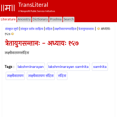
TransLiteral
A Nonprofit Public Service Initiative.
Literature
Ancestry
Dictionary
Prashna
Search
|
|
|
|
|
अध्यायः
संस्कृत सूची
संस्कृत स्तोत्र साहित्य
संहिता
लक्ष्मीनारायणसंहिता
त्रेतायुगसन्तानः
१५७
त्रेतायुगसन्तानः - अध्यायः १५७
लक्ष्मीनारायणसंहिता
Tags
:
lakshminarayan
lakshminarayan samhita
samhita
लक्ष्मीनारायण
लक्ष्मीनारायण संहिता
संहिता