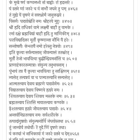
कं मुखे ष्णं कण्ठमध्ये नां बाह्वोः रां हृदन्तरे ।
यं स्तने णां जठरे च यं नाभौ जघने तु पम् ॥४६॥
तं गुह्ये यें वृषणे नं सक्थ्नोर्मं जानुकद्वये ।
विसर्गः पादयोश्चेति नमः श्रीहरये मुहुः ॥४७॥
श्रीं हृदि राधिकां वामे लक्ष्मीं बाहौ तु वामके ।
रमां दक्षे ब्रह्मविद्यां बाहौ हृदि तु माणिकीम् ॥४८॥
पराविद्यादिका मूर्तौ कृष्णान्ता नौमि वै हरेः ।
सन्तोषायैः कंभरायै नमो हरेस्तु नेत्रयोः ॥४९॥
इति कृत्वा सर्वन्यासान् जीवन्यासं ततश्चरेत् ।
मूर्तौ तेजो भावयित्वा बुद्धीन्द्रियमनांसि च ॥५ ०॥
प्राणाहंकारतन्मात्राः संयुज्य तनुभावनाम् ।
पुंभावं तत्र वै कृत्वा भावयित्वा तु साक्षिणम् ॥५१॥
न्यसेत् तत्त्वत्रयं वा च पञ्चतत्त्वानि सन्यसेत् ।
आत्मतत्त्वाय देवाय ब्रह्मणे पादयोर्नमः ॥५ २॥
विद्यातत्त्वाय देवाय विष्णवे हृदये नमः ।
शिवतत्त्वाय देवाय शिवाय मस्तके नमः ॥५ ३॥
ब्रह्मतत्त्वाय शिरसि मायातत्त्वाय कण्ठके ।
ईशतत्त्वाय हृदये जीवतत्त्वाय पादयोः ॥५ ४॥
अन्तर्यामिप्रतत्त्वाय नमः सर्वशरीरके ।
तत्पादांगुष्ठयोः संगुल्फयोर्वि जंघयोस्तथा ॥५ ५॥
तुं जान्वोर्वं तथोर्वोः रें गुदें णिं वृषणे तथा।
यं कट्यां भं नाभिकायां गं जठरे स्तने च देम्॥५६॥