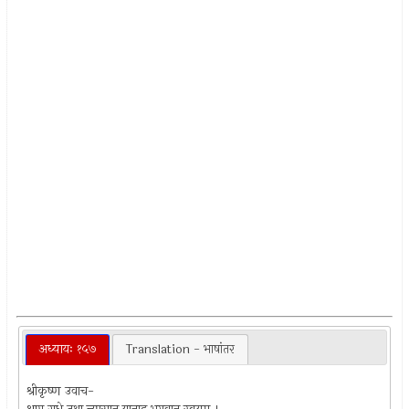
अध्यायः १५७
Translation - भाषांतर
श्रीकृष्ण उवाच-