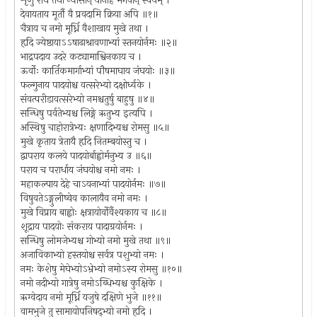
शृणु राधे तथा न्यासान् यानाह भगवान् स्वयम् ।
देवायताय मूर्तौ वै प्रवदामि क्रिया अपि ॥१॥
चैत्राय च नमो मूर्ध्नि वैशाखाय मुखे तथा ।
हृदि ज्येष्ठायाऽऽषाढाश्रावणाभ्यां स्तनयोर्नमः ॥२॥
भाद्रपदाय उदरे कट्यामाश्विनकाय च ।
ऊर्वोः कार्तिकमार्गाभ्यां पौषमाघाय जंघयोः ॥३॥
फल्गुनाय पादयोश्च वत्सरेभ्यो दक्षोर्ध्वके ।
संवत्परीडावत्सरेभ्यो नमश्चतुर्षु बाहुषु ॥४॥
सन्धिषु पर्वतेभ्यश्च लिङ्गे ऋतुभ्य इत्यपि ।
अस्थिषु चाहोरात्रेभ्यः क्षणादिभ्यश्च रोमसु ॥५॥
मुखे कृताय त्रेतायै हृदि नितम्बयोस्तु च ।
द्वापराय कलये पादयोर्बाह्वोर्मनुभ्य उ ॥६॥
पराय च परार्धाय जंघयोश्च नमो नमः ।
महाकल्पाय देहे चाऽयनाभ्यां पादयोर्नमः ॥७॥
विषुवतेऽङ्गुलीष्वेव कालायैव नमो नमः ।
मुखे विप्राय बाह्वोः क्षत्रायोर्वोर्वैश्यकाय च ॥८॥
शूद्राय पादयोः संकराय पादाग्रयोर्नमः ।
सन्धिषु लोमजेभ्यश्च गोभ्यो नमो मुखे तथा ॥९॥
अजाविकाभ्यो हस्तयोश्च सर्वत्र पशुभ्यो नमः ।
नमः केशेषु मेघेभ्योऽभ्रेभ्यो नमोऽस्य रोमसु ॥१०॥
नमो नदीभ्यो गात्रेषु नमोऽब्धिभ्यश्च कुक्षिके ।
ऋग्वेदाय नमो मूर्ध्नि यजुषे दक्षिणे भुजे ॥११॥
वामभुजे तु सामायोपनिषद्भ्यो नमो हृदि ।