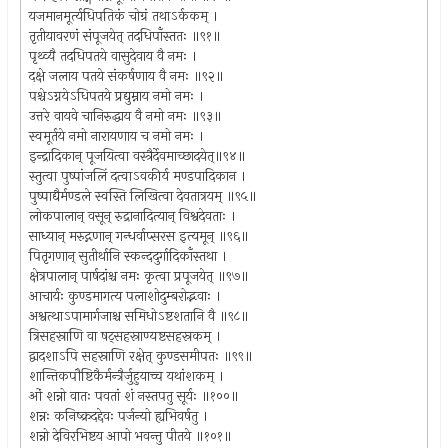
यजमानमूर्त्यधिपतिकं चोग्रं तथाऽर्ककम् ।
तृतीयावरणं संपूजयेत् तदधिपाँस्ततः ॥९१॥
पृथ्व्यै तदधिपतये वासुदेवाय वै नमः ।
दक्षे जलाय पतये संकर्षणाय वै नमः ॥९२॥
पश्चेऽग्नयेऽधिपतये प्रद्युम्नाय नमो नमः ।
उत्तरे वायवे चानिरुद्धाय वै नमो नमः ॥९३॥
स्वमूर्तये नमो नारायणाय च नमो नमः ।
इन्द्रादिकान् पूजयित्वा वस्त्रैर्देवमाच्छादयेत्॥९४॥
स्तुत्वा पुष्पांजलिं दत्वाऽवकीर्य मण्डपादिकान ।
पुष्पाद्यैर्मण्डले स्वस्ति लिखित्वा देवतात्रयम् ॥९५॥
लोकपालान् वसून् रुद्रानादित्यान् विश्वदेवताः ।
साध्यान् मरुद्गणान् गन्धर्वाप्सरस इत्यमून् ॥९६॥
पितृगणान् सुतीर्थानि स्कन्ददुर्गादिकाँस्तथा ।
क्षेत्रपालान् पार्षदांश्च नमः कृत्वा प्रपूजयेत् ॥९७॥
आचार्यः कुण्डमागत्य पलाशोदुम्बरोद्भवाः ।
अश्वत्थाऽपामार्गजाश्च समिधोऽष्टशतानि वै ॥९८॥
त्रिसहस्राणि वा षट्सहस्राण्यष्टसहस्रकम् ।
द्वादशाऽपि सहस्राणि रक्षेत् कुण्डसमीपतः ॥९९॥
शान्तिकपौष्टिकैर्मन्त्रैर्जुहुयाच्च यथांशकम् ।
ओं शन्नो वातः पवतां शं नस्तपतु सूर्यः ॥१००॥
शन्नः कनिष्क्रदद्देवः पर्जन्यो ह्यभिवर्षतु ।
शन्नो देविरभिष्टय आपो भवन्तु पीतये ॥१०१॥