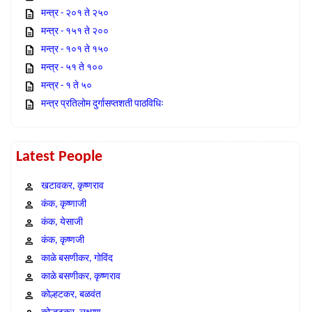
मन्त्र - २०१ ते २५०
मन्त्र - १५१ ते २००
मन्त्र - १०१ ते १५०
मन्त्र - ५१ ते १००
मन्त्र - १ ते ५०
मन्त्र प्रतिलोम दुर्गासप्तशती पाठविधिः
Latest People
खटावकर, कृष्णराव
कंक, कृष्णाजी
कंक, येसाजी
कंक, कृष्णजी
काळे बसणीकर, गोविंद
काळे बसणीकर, कृष्णराव
कोल्हटकर, बळवंत