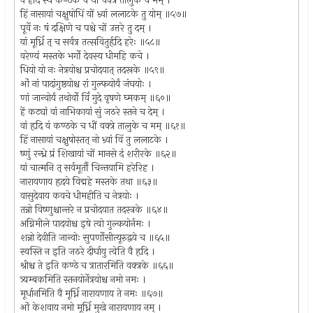
वं हदि स्यं कण्ठके च धीं वक्त्रे तालुके च मम् ।
हिं नासायां चक्षुषोधिं यों भ्र्वां ललाटके तु योम् ॥५७॥
पूर्वे नः षं दक्षिणे च पश्चे चों उत्तरे तु दम् ।
यां मूर्ध्नि त् च सर्वत्र तत्सवितुर्हृदि हरेः ॥५८॥
वरेण्यं मस्तके भर्गो देवस्य धीमहि कचे ।
धियो यो नः नेत्रयोश्च प्रचोदयात् तदस्रके ॥५९॥
ओं नां पादांगुष्ठयोश्च रां गुल्फयोर्यं जंघयोः ।
णां जान्वोर्यं तथोर्वो र्विं गुदे वृषणे घ्मकम् ॥६०॥
हें कट्यां वां नाभिकायां सुं जठरे स्तने च देम् ।
वां हृदि यं कण्ठके च धीं वक्त्रे तालुके च मम् ॥६१॥
हिं नासायां चक्षुषोस्तत् नो भ्र्वां विं तु ललाटके ।
ष्णुं रन्ध्रे प्रं शिखायां चों मानसे दं शरीरके ॥६२॥
यां चात्मनि त् सर्वमूर्तौ चिन्तयामि हरेरिह ।
नारायणाय हृदये विद्महे मस्तके तथा ॥६३॥
वासुदेवाय कवचे धीमहीति च नेत्रयोः ।
तन्नो विष्णुश्चान्तरे न प्रचोदयात तदस्त्रके ॥६४॥
अग्निमीले पादयोश्च इषे त्वो गुल्कयोर्नमः ।
शन्नो देवीति जान्वोः सुपर्णोसीत्यूरुद्वये च ॥६५॥
स्वस्ति न इति जठरे दीर्घायु त्वेति वै हृदि ।
श्रीश्च ते इति कण्ठे च त्रातारमिति वक्त्रके ॥६६॥
त्र्यम्बकमिति स्तनयोर्नेत्रयोश्च नमो नमः ।
मूर्धानमिति वै मूर्ध्नि नारायणाय ते नमः ॥६७॥
ओं केशवाय नमो मूर्ध्नि मुखे नारायणाय नम् ।