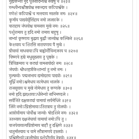
गुह्यकेभ्यो गुदे पूतनादिभ्यश्च नखेषु च ॥२३॥
गन्धर्वेभ्यश्चौष्ठयोश्च स्कन्दाय कटिपार्श्वके ।
गणेशं कटिपार्श्वे च मत्स्याय मस्तके नमः ॥२४॥
कूर्माय पादयोर्नृसिंहाय नमो ललाटके ।
वाराहाय जंघयोश्च वामनाय मुखे नमः ॥२५॥
पर्शुरामाय तु हृदि नमो रामाय बाहुषु ।
नाभ्यां कृष्णाय बुद्धाय बुद्धौ जान्वोश्च कल्किने ॥२६॥
केशवाय च शिरसि नारायणाय वै मुखे ।
ग्रीवायां माधवायाऽपि बाह्वोर्गोविन्दकाय च ॥२७॥
विष्णवे हृद्ये मधुसूदनाय तु पृष्ठके ।
त्रिविक्रमाय च कट्यां वामनायोदरे नमः ॥२८॥
जंघयोः श्रीधरहृषीकेशाभ्यां तु नमो नमः ।
गुल्फयोः पद्मनाभाय दामोदराय पादयोः ॥२९॥
मूर्ध्नि नमोऽश्वमेधाय नरमेधाय भालके ।
राजसूयाय च मुखे गोमेधाय तु कण्ठके ॥३०॥
नमो हृदि द्वादशायाऽधीनेभ्यो नाभिमण्डले ।
सर्वजिते दक्षकट्यां वामायां सर्वमेधिने ॥३१॥
लिंगे नमोऽग्निष्टोमायाऽतिरात्राय तु गोलयोः ।
आप्तोर्यामाय चोर्वोश्च जान्वोः षोडशिने नमः ॥३२॥
उतथ्याय दक्षजंघायां वामायां नमोऽपि तु ।
वाजपेयायात्यग्निष्टोमाय बाहौ तु दक्षिणे ॥३३॥
चातुर्मास्याय च वामे सौत्रामणये हस्तयोः ।
पश्विष्टीभ्योऽङ्गुलीष्वेव दर्शपौर्णाय नेत्रयोः ॥३४॥