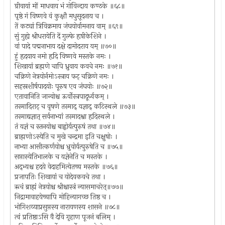
ग्रीवायां मों माधवाय भं गोविन्दाय कण्ठके ॥६८॥
पृष्ठे गं विष्णवे वं कुक्षौ मधुसूदनाय च ।
तें कट्यां त्रिविक्रमाय जंघयोर्वामनाय वाम् ॥६९॥
सुं गुह्ये श्रीधरायेति दें गुल्फे हृषीकेशिने ।
वां पादे पद्मनाभाय दक्षे दामोदराय यम् ॥७०॥
हुं हृदयाय नमो हृदि विष्णवे मस्तके नमः ।
शिखायां ब्रह्मणे चापि ध्रुवाय कवचे नमः ॥७१॥
चक्रिणे नेत्रयोर्नमोऽस्त्राय फट् चक्रिणे नमः ।
सहस्रशीर्षपादयोः पूरुष एव जंघयोः ॥७२॥
एतावानिति जान्वोश्च ऊर्वोस्त्रपादूर्ध्वकम् ।
तस्मादिराट् च वृषणे तस्माद् यज्ञाद् कटिस्थले ॥७३॥
तस्माद्यज्ञात् सर्वनाभ्यां तस्मादश्वा हृदिस्थले ।
तं यज्ञं च स्तनयोश्च बाह्वोर्यत्पुरुषं तथा ॥७४॥
ब्राह्मणोऽस्येति च मुखे चन्द्रमा इति चक्षुषोः ।
नाभ्या आसीत्कर्णयोश्च भ्रुवोर्यत्पुरुषेति च ॥७५॥
सप्तास्येतिभालके च यज्ञेनेति च मस्तके ।
अद्भ्यश्च हदये वेदाहमित्येतच्च मस्तके ॥७६॥
प्रजापतिः शिखायां च योदेवकवचे तथा ।
ऋचं ब्राह्मं नेत्रयोश्च श्रीश्चास्त्रं न्यासमाचरेत्॥७७॥
निद्रामावाहयेच्चापि मोहिन्यागच्छ तिष्ठ च ।
भोगिशय्याप्रसुप्तस्य नारायणस्य शासने ॥७८॥
त्वं प्रतिष्ठाऽसि वै देवि गृहाण पूजनं बलिम् ।