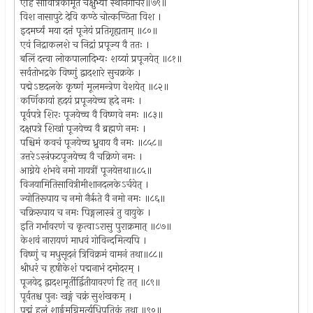
एहि सावित्रिकामूर्ते चक्षुर्भ्यो स्थानगोचरे॥७९॥
विश नासापुटे देवि कण्ठे चोत्कण्ठिता विश ।
इदमर्घ्यं मया दत्तं पूजेयं प्रतिगृह्यताम् ॥८०॥
एवं निद्राकलशे च निद्रां प्रपूज्य वै ततः ।
बलिं दत्त्वा लोकपालादिभ्यः शय्यां प्रपूजयेत् ॥८१॥
सर्वतोभद्रके विष्णुं द्वादशारे सुचक्रके ।
पद्मेऽष्टदलके कृष्णं मूलमन्त्रेण वेशयेत् ॥८२॥
कर्णिकायां हृदयं प्रपूजयेच्च ह्रदे नमः ।
पूर्वपत्रे शिरः पूजयेच्च वै विष्णवे नमः ॥८३॥
दक्षपत्रे शिखां पूजयेच्च वै ब्रह्मणे नमः ।
पश्चिमं कवचं पूजयेच्च ध्रुवाय वै नमः ॥८५८॥
उत्तरेऽस्त्रंफटपूजयेच्च वै चक्रिणे नमः ।
आग्नेये शंभवे नमो गायत्रीं पूजयेत्तथा॥८५॥
विजयामितिसावित्रीमीशानदलकेऽर्चयेत् ।
ज्योतिरूपाय च नमो नैर्ऋते वै नमो नमः ॥८६॥
चक्रिरूपाय च नमः पिङ्गलास्त्रं तु वायुके ।
इति गर्भावरणं च कृत्वाऽरासु पुराक्रमात् ॥८७॥
केशवं नारायणं माधवं गोविन्दमित्यपि ।
विष्णुं च मधुसूदनं त्रिविक्रमं वामनं तथा॥८८॥
श्रीधरं च हृषीकेशं पद्मनाभं दमोदरम् ।
पूजयेद् द्वादशमूर्तीर्द्वितीयावरणं हि तत् ॥८९॥
पूर्वतश्च पुनः खङ्गं चक्रं सुशंखकम् ।
पद्मं हलं शार्ङ्गमग्निमूर्त्यधिपतिकं तथा ॥९०॥