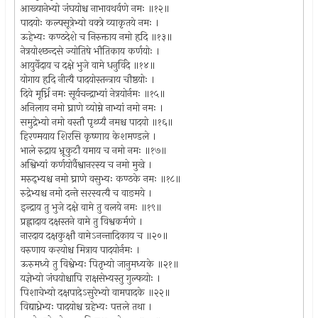
आख्यानेभ्यो जंघयोश्च नाभावथर्वणे नमः ॥१२॥
पादयोः कल्पसूत्रेभ्यो वक्त्रे व्याकृतये नमः ।
ऊहेभ्यः कण्ठदेशे च निरुक्ताय नमो हृदि ॥१३॥
नेत्रयोश्छन्दसे ज्योतिषे भौतिकाय कर्णयोः ।
आयुर्वेदाय च दक्षे भुजे वामे धनुर्विदे ॥१४॥
योगाय हृदि नीत्यै पादयोस्तन्त्राय चौष्ठयोः ।
दिवे मूर्ध्नि नमः सूर्यचन्द्राभ्यां नेत्रयोर्नमः ॥१५॥
अनिलाय नमो घ्राणे व्योम्ने नाभ्यां नमो नमः ।
समुद्रेभ्यो नमो वस्तौ पृथ्प्यै नमश्च पादयो ॥१६॥
हिरण्मयाय शिरसि कृष्णाय केशमण्डले ।
भाले रुद्राय भ्रूकुटौ यमाय च नमो नमः ॥१७॥
अश्विभ्यां कर्णयोर्वैश्वानरस्य च नमो मुखे ।
मरुद्भ्यश्च नमो घ्राणे वसुभ्यः कण्ठके नमः ॥१८॥
रुद्रेभ्यश्च नमो दन्ते सरस्वत्यै च वाङमये ।
इन्द्राय तु भुजे दक्षे वामे तु वलये नमः ॥१९॥
प्रह्लादाय दक्षस्तने वामे तु विश्वकर्मणे ।
नारदाय दक्षकुक्षौ वामेऽनन्तादिकाय च ॥२०॥
वरुणाय करयोश्च मित्राय पादयोर्नमः ।
ऊरुमध्ये तु विश्वेभ्यः पितृभ्यो जानुमध्यके ॥२१॥
यज्ञेभ्यो जंघयोश्चापि राक्षसेभ्यस्तु गुल्फयोः ।
पिशाचेभ्यो दक्षपादेऽसुरेभ्यो वामपादके ॥२२॥
विद्याध्रेभ्यः पादयोश्च ग्रहेभ्यः पत्तले तथा ।