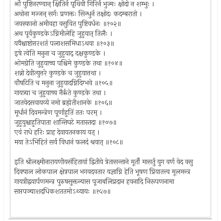
ओं पुष्टिनरण्वान् क्षितिर्न पृथिवी गिरिर्न भुज्मः क्षोदो न शम्भुः ।
अथोना मज्जन् सर्गः प्रणक्तः सिन्धुर्न तक्षोदः कदम्बरातो ।
जयस्फानो अमीवहा वसुवित पुष्टिवर्धनः ॥१०२॥
अथ पूर्वकुण्डकेऽग्निमीलेहि जुहुयात् तिलैः ।
यवैश्चाष्टोत्तरशतं पलाशसमिधाऽथवा ॥१०३॥
इषे त्वेति मनुना च जुहुयाद् दक्षकुण्डके ।
ओमग्नेति जुहुयाच्च पश्चिमे कुण्डके तथा ॥१०४॥
शन्नो देवीत्युत्तरे कुण्डके च जुहुयात्तथा ।
वौषटिति च मनुना जुहुयादग्निदिग्भवे ॥१०५॥
गायत्र्या च जुहुयाच्च नैर्ऋते कुण्डके तथा ।
जातवेदसवायव्ये नमो ब्रह्मेतीशानके ॥१०६॥
मूर्धानं दिवमन्त्रेण पूर्णाहुतिं ततः परम् ।
जुहुयुश्चाहुतिपाता शान्तिघटे मतास्तदा ॥१०७॥
एवं राधे हरिः प्राह देवायतनकाय यत् ।
मया तेऽभिहितं सर्व विधानं फलदं श्रवात् ॥१०८॥
इति श्रीलक्ष्मीनारायणीयसंहितायां द्वितीये त्रेतासन्ताने मूर्तौ मासर्तु युग वर्ण वेद वसु
दिक्पाल लोकपाल क्षेत्रपाल भगवदवतार यज्ञाग्नि हेति भूषण प्रियातत्त्व मूलमन्त्र
गायत्रीद्वयार्पणमन्त्र पुरुषसूक्तन्यास पूजाबलिप्रदान हवनादि निरूपणनामा
सप्तपञ्चाशदधिकशततमोऽथ्यायः ॥१५७॥