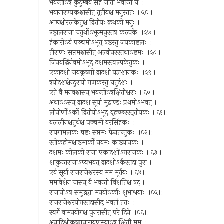
भवन्तोऽत्र कुटुम्बैर्वै सह जाता भवन्ति च ।
भवानारण्यकश्चासीत् तृतीयश्च मनुस्ततः ॥५६॥
आद्यश्चोरलकेतुश्च द्वितीयः क्रथको मनुः ।
उष्ट्रालराजा चतुर्थोऽभून्मनुस्तत्र कल्पके ॥५७॥
हंकारोऽयं पञ्चमोऽभूत् षष्ठस्तु जयकाष्ठलः ।
तीराणः सप्तमश्चासीत् अल्वीनरस्तथाऽष्टमः ॥५८॥
जिनवर्द्धिर्नवमोऽभूद् दशमस्त्वल्पकेतुकः ।
एकादशो जयकृष्णो द्वादशो यज्ञशानकः ॥५९॥
त्रयोदशश्चेन्दुरायो गणकस्तु चतुर्दशः ।
एते वै मनवश्चासन् भवन्तोऽत्रक्षितीश्वराः ॥६०॥
अथाऽऽसन् द्वादश सूर्या मुद्राण्डः प्रथमोऽभवत् ।
लीनोर्णोऽर्को द्वितीयोऽभूद् वृहच्छरस्तृतीयकः ॥६१॥
बललीनश्चतुर्थश्च पञ्चमो वरसिंहकः ।
रायगामलकः षष्ठः सप्तमः फेनतन्तुकः ॥६२॥
स्तोकहोमश्चाष्टमार्को नवमः काष्ठयानकः ।
दशमः कोलको राजा एकादशोंऽगराजकः ॥६३॥
शाकुन्तराजाऽप्यभवत् द्वादशोऽर्कस्तदा पुरा ।
एवं सूर्या राजराजेश्वरस्य मम मूर्तयः ॥६४॥
ममावेशेन चासन् वै भवन्तो विंशतिश्च षट् ।
राजानोऽत्र समुद्भूता मनवोऽर्काः शुभाश्रयाः ॥६५॥
राजराजेश्वरयोगस्तदासीद् भवतां ततः ।
स्वर्गे वामनयोगश्च पुनरासीत् परे दिने ॥६६॥
अनादिश्रीकृष्णनारायणस्याऽत्र क्षितौ मम ।