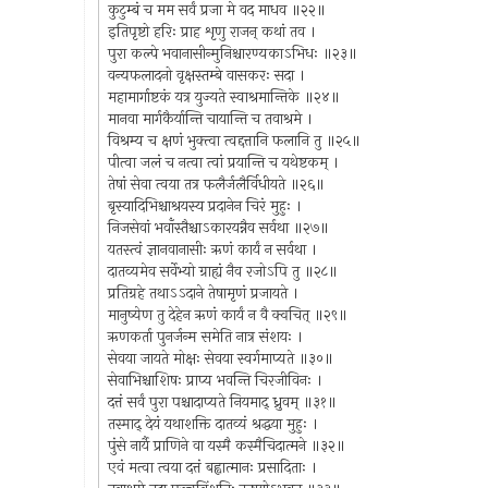
कुटुम्बं च मम सर्वं प्रजा मे वद माधव ॥२२॥
इतिपृष्टो हरिः प्राह शृणु राजन् कथां तव ।
पुरा कल्पे भवानासीन्मुनिश्चारण्यकाऽभिधः ॥२३॥
वन्यफलादनो वृक्षस्तम्बे वासकरः सदा ।
महामार्गाष्टकं यत्र युज्यते स्वाश्रमान्तिके ॥२४॥
मानवा मार्गकैर्यान्ति चायान्ति च तवाश्रमे ।
विश्रम्य च क्षणं भुक्त्वा त्वद्दत्तानि फलानि तु ॥२५॥
पीत्वा जलं च नत्वा त्वां प्रयान्ति च यथेष्टकम् ।
तेषां सेवा त्वया तत्र फलैर्जलैर्विधीयते ॥२६॥
बृस्यादिभिश्चाश्रयस्य प्रदानेन चिरं मुहुः ।
निजसेवां भवाँस्तैश्चाऽकारयन्नैव सर्वथा ॥२७॥
यतस्त्वं ज्ञानवानासीः ऋणं कार्यं न सर्वथा ।
दातव्यमेव सर्वेभ्यो ग्राह्यं नैव रजोऽपि तु ॥२८॥
प्रतिग्रहे तथाऽऽदाने तेषामृणं प्रजायते ।
मानुष्येण तु देहेन ऋणं कार्यं न वै क्वचित् ॥२९॥
ऋणकर्ता पुनर्जन्म समेति नात्र संशयः ।
सेवया जायते मोक्षः सेवया स्वर्गमाप्यते ॥३०॥
सेवाभिश्चाशिषः प्राप्य भवन्ति चिरजीविनः ।
दत्तं सर्वं पुरा पश्चादाप्यते नियमाद् ध्रुवम् ॥३१॥
तस्माद् देयं यथाशक्ति दातव्यं श्रद्धया मुहुः ।
पुंसे नार्यै प्राणिने वा यस्मै कस्मैचिदात्मने ॥३२॥
एवं मत्वा त्वया दत्तं बह्वात्मानः प्रसादिताः ।