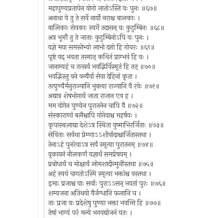
महापुण्यप्रतापेन योगो जातोऽस्ति वः पुनः ॥६७॥
अनाथा ये तु ते सर्वे नार्यो नराश्च बालकाः ।
बालिकाः सेवकाः स्वर्गे तदासन् वः कुटुम्बिनः ॥६८॥
अत्र भूमौ तु ते जाताः कुटुम्बिनोऽपि वः पुनः ।
यज्ञे मया समस्तेभ्यो लाभो दत्तो हि गोचरः ॥६९॥
पृष्टं यद् भवता तस्मात् कथितं प्राग्भवं हि वः ।
जानाम्यहं च तत्सर्व भवद्भिर्विस्मृतं हि तत् ॥७०॥
भवद्भिस्तु वने वन्यैर्या सेवा देहिनां कृता ।
तत्पुण्यैर्मनुराज्यानि भुक्त्वा राज्यानि वै रवेः ॥७१॥
अद्यात्र शेषभोगार्थं जाता राजान एव ह ।
मम योगेन पुण्येन पुरातनेन चापि वै ॥७२॥
संस्काराणां बलैश्चापि गांगेयाश्च महर्षयः ।
कृपास्थलाद्या देशेऽत्र स्थिता युष्माभिरर्जिताः ॥७३॥
सेविताः सर्वथा प्रेम्णाऽऽशीर्वादाश्चार्जितास्तथा ।
तेनाऽहं पुनरेवाऽत्र सर्वं स्मृत्वा पुरातनम् ॥७४॥
वृकायनं नीलकर्णं यज्ञार्थं समप्रेषयम् ।
प्रबोधार्थं च मोक्षार्थं लोमशादीन्मुनींस्तथा ॥७५॥
अहं स्वयं चागतोऽस्मि स्मृत्वा भक्तांश्च वस्तथा ।
इमाः प्रजाश्च याः सर्वाः पुराऽऽसन् भवतां पुरः ॥७६॥
शम्यजना अतिथयो यैर्जग्धानि फलानि च ।
ताः प्रजा वः प्रदेशेषु पुण्या भक्ता भवन्ति हि ॥७७॥
तेषां भाग्यं परं मन्ये भगवद्योजनं यतः ।