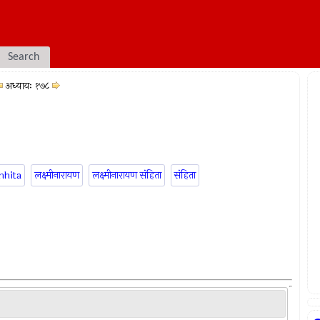
Search
अध्यायः १७८
mhita
लक्ष्मीनारायण
लक्ष्मीनारायण संहिता
संहिता