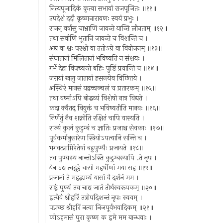
नित्यपूजादिकं कृत्वा सभायां राजपूजितः ॥११॥
उपदेशं ददौ कृष्णनारायणः स्वयं प्रभुः ।
राजन् वर्षासु चाभ्राणि जायन्ते यान्ति लीनताम् ॥१२॥
तथा सर्वाणि भूतानि जायन्ते च विशन्ति च ।
अद्य वा श्वः परश्वो वा ततोऽग्रे वा वियोजनम् ॥१३॥
संघातानां मिलितानां भविष्यति न संशयः ।
गर्भे देहा विपच्यन्ते बहिः पुष्टिं प्रयान्ति च ॥१४॥
जरायां खलु जातायां हसन्त्येव विछित्तये ।
अस्थिरं मानसं यद्वच्चञ्चलं च प्रतारकम् ॥१५॥
तथा वर्ष्माऽपि बोद्धव्यं विशेषो नात्र विद्यते ।
कदा क्वैतद् वियुक्तं च भविष्यतीति मानवः ॥१६॥
निर्णेतुं नैव शक्नोति रक्षितं चापि यास्यति ।
राज्यं कुलं कुटुम्बं च ज्ञातिः प्रजाश्च सेवकाः ॥१७॥
पूर्वकर्मानुसारेण स्त्रियोऽपत्यानि सन्ति च ।
भगवत्प्राप्तिरेतेषां बहुपुण्यैः प्रजायते ॥१८॥
तव पुण्यस्य नान्तोऽस्ति कुटुम्बस्यापि .ते नृप ।
येनाऽद्य त्वद्गृहे वासो महर्षीणां मया सह ॥१९॥
प्रजानां ते महद्भाग्यं यासां वै दर्शनं मम ।
राष्ट्रं पुण्यं तव चाद्य जातं तीर्थस्वरूपकम् ॥२०॥
इत्येवं श्रीहरिं तत्रोपदिशन्तं नृपः स्वयम् ।
पप्रच्छ श्रीहरिं नत्वा निजपूर्वभवादिकम् ॥२१॥
कोऽहमासं पुरा कृष्ण क इमे मम बान्धवाः ।