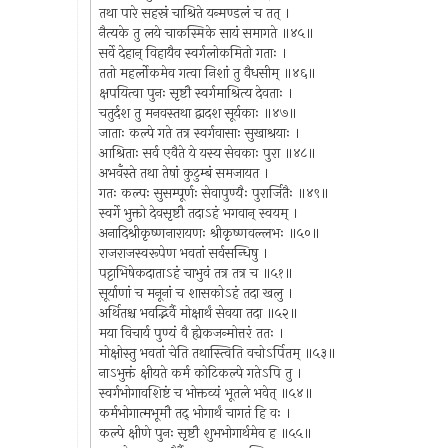
तथा पारे सहस्रं चाश्रिते यन्मण्डलं च तत् ।
नैत्यके तु लये चाकस्मिके सायं समागते ॥४५॥
सर्वे देहान् विहायैव स्वर्गलोकमितो गताः ।
ततो महर्लोकमेव गत्वा निशां तु वैधसीम् ॥४६॥
क्षपयित्वा पुनः सृष्टौ स्वर्गमाश्रित्य देवताः ।
चतुर्दश तु मनवस्तथा द्वादश सूर्यकाः ॥४७॥
जाताः कल्पे गते तत्र स्वर्गवासाः सुखाश्रयाः ।
आश्रिताः सर्व एवैते ये यस्य सेवकाः पुरा ॥४८॥
अभवँस्ते तथा तेषां कुटुम्बं समजायत ।
गतः कल्पः सुसम्पूर्णः सेवापुण्यैः पुरार्जितैः ॥४९॥
स्वर्गे भुक्तो देवसृष्टौ तदाऽहं भगवान् स्वयम् ।
अनादिश्रीकृष्णनारायणः श्रीकृष्णवल्लभः ॥५०॥
राजराजस्वरूपेण भवतां सर्वसन्धिषु ।
पट्टाभिषेकदाताऽहं चाभुवं तत्र तत्र च ॥५१॥
सूर्याणां च मनूनां च शासकोऽहं तदा खलु ।
अर्थितश्च भवद्भिर्वै मोक्षार्थं सेवया तदा ॥५२॥
मया विचार्य पुण्यं वै ह्येकजन्मोत्तरं ततः ।
मोक्षोस्तु भवतां चेति तथास्त्विति वचोऽर्पितम् ॥५३॥
नाऽभुक्तं क्षीयते कर्म कोटिकल्पे गतेऽपि तु ।
स्वर्गभोगावशिष्टं च भोक्तव्यं भूतले भवेत् ॥५४॥
कर्मभोगात्मभूमौ तद् भोगार्थं चागतं हि वः ।
कल्पे क्षीणे पुनः सृष्टौ शुभभोगार्थमेव ह ॥५५॥