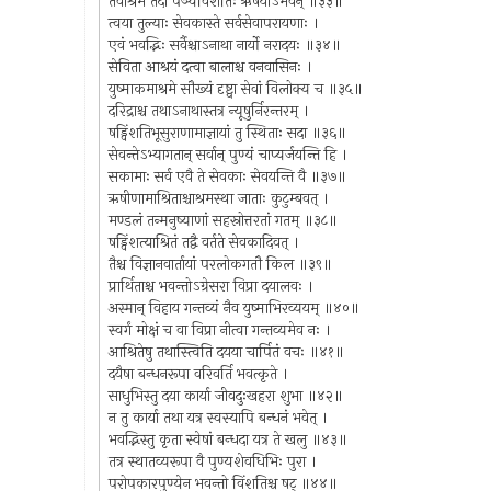
तवाश्रमे तदा पञ्चविंशतिः ऋषयोऽभवन् ॥३३॥
त्वया तुल्याः सेवकास्ते सर्वसेवापरायणाः ।
एवं भवद्भिः सर्वैश्चाऽनाथा नार्यो नरादयः ॥३४॥
सेविता आश्रयं दत्वा बालाश्च वनवासिनः ।
युष्माकमाश्रमे सौख्यं दृष्ट्वा सेवां विलोक्य च ॥३५॥
दरिद्राश्च तथाऽनाथास्तत्र न्यूषुर्निरन्तरम् ।
षड्विंशतिभूसुराणामाज्ञायां तु स्थिताः सदा ॥३६॥
सेवन्तेऽभ्यागतान् सर्वान् पुण्यं चाप्यर्जयन्ति हि ।
सकामाः सर्व एवै ते सेवकाः सेवयन्ति वै ॥३७॥
ऋषीणामाश्रिताश्चाश्रमस्था जाताः कुटुम्बवत् ।
मण्डलं तन्मनुष्याणां सहस्रोत्तरतां गतम् ॥३८॥
षड्विंशत्याश्रितं तद्वै वर्तते सेवकादिवत् ।
तैश्च विज्ञानवार्तायां परलोकगतौ किल ॥३९॥
प्रार्थिताश्च भवन्तोऽग्रेसरा विप्रा दयालवः ।
अस्मान् विहाय गन्तव्यं नैव युष्माभिरव्ययम् ॥४०॥
स्वर्गं मोक्षं च वा विप्रा नीत्वा गन्तव्यमेव नः ।
आश्रितेषु तथास्त्विति दयया चार्पितं वचः ॥४१॥
दयैषा बन्धनरूपा वरिवर्ति भवत्कृते ।
साधुभिस्तु दया कार्या जीवदुःखहरा शुभा ॥४२॥
न तु कार्या तथा यत्र स्वस्यापि बन्धनं भवेत् ।
भवद्भिस्तु कृता स्वेषां बन्धदा यत्र ते खलु ॥४३॥
तत्र स्थातव्यरूपा वै पुण्यशेवधिभिः पुरा ।
परोपकारपुण्येन भवन्तो विंशतिश्च षट् ॥४४॥