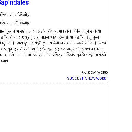
Sapindales
रिष्ट गण, सॅपिंडेलीझ
रिष्ट गण, सॅपिंडेलीझ
म्र कुल व अरिष्ट कुल या दोन्हींचा येथे अंतर्भाव होतो. बेंथॅम व हूकर यांच्या
द्धतीत शेवगा (शिग्रु) कुलही घातले आहे. एंग्लरांच्या पद्धतीत पीलु कुल
ंतर्भूत आहे. द्राक्ष कुल व बदरी कुल यांचेशी या गणाचे जवळचे नाते आहे. याच्या
णापासून म्हणजे ज्योतिष्मती (सेलॅस्ट्रलीझ) गणापासून अरिष्ट गण अवतरला
सावा असे मानतात. यामध्ये फुलातील प्रपिंडयुक्त बिंबापासून केसरदले व प्रदले
ाढतात.
RANDOM WORD
SUGGEST A NEW WORD!