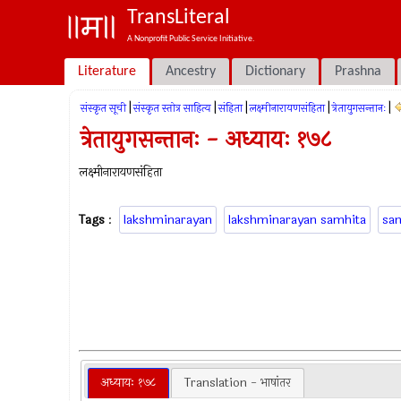
TransLiteral
A Nonprofit Public Service Initiative.
Literature
Ancestry
Dictionary
Prashna
|
|
|
|
|
संस्कृत सूची
संस्कृत स्तोत्र साहित्य
संहिता
लक्ष्मीनारायणसंहिता
त्रेतायुगसन्तानः
त्रेतायुगसन्तानः - अध्यायः १७८
लक्ष्मीनारायणसंहिता
Tags
:
lakshminarayan
lakshminarayan samhita
sa
अध्यायः १७८
Translation - भाषांतर