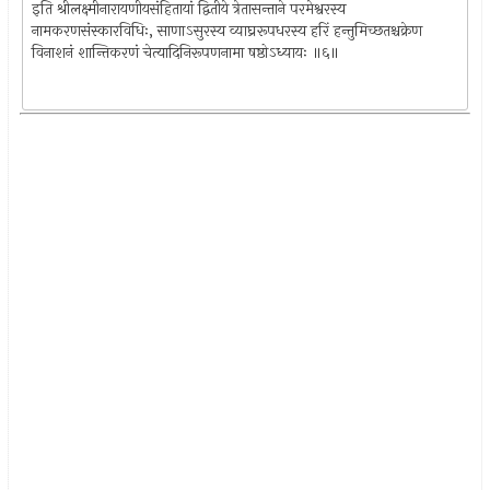
इति श्रीलक्ष्मीनारायणीयसंहितायां द्वितीये त्रेतासन्ताने परमेश्वरस्य
नामकरणसंस्कारविधिः, साणाऽसुरस्य व्याघ्ररूपधरस्य हरिं हन्तुमिच्छतश्चक्रेण
विनाशनं शान्तिकरणं चेत्यादिनिरूपणनामा षष्ठोऽध्यायः ॥६॥