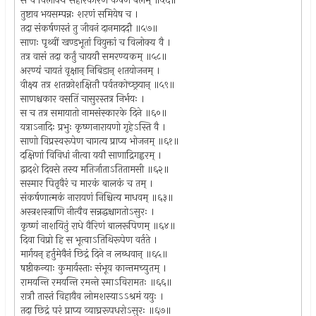
स च विलोक्य संहारकारणं कर्षणं बलम् ॥५६॥
तुष्टाव भयसम्पन्नः शरणं समियेष च ।
तदा संकर्षणस्तं तु जीवनं दानमाददौ ॥५७॥
साणः पृथ्वीं खण्डभूतां वियुक्तां च विलोक्य वै ।
तत्र वासं तदा कर्तुं चाययौ समरण्यकम् ॥५८॥
अरण्यं चायतं वृक्षान् निबिडान् शतयोजनम् ।
वीक्ष्य तत्र शतक्रोशक्षितौ पर्वतकोच्छ्रयान् ॥५९॥
साणश्चकार वसतिं चासुरस्तत्र निर्भयः ।
स च तत्र समायातो नामसंस्कारके दिने ॥६०॥
यत्राऽनादिः प्रभुः कृष्णनारायणो गृहेऽस्ति वै ।
साणो विप्रस्वरूपेण चागत्य प्राप्य भोजनम् ॥६१॥
दक्षिणां विविधां नीत्वा ययौ साणाद्रिगह्वरम् ।
द्वादशे दिवसे तस्य मतिर्जाताऽतितामसी ॥६२॥
सस्मार पितृवैरं च मारकं बालकं च तम् ।
संकर्षणात्मकं नारायणं निश्चित्य माधवम् ॥६३॥
अस्त्रशस्त्राणि नीत्वैव सन्नद्धश्चागतोऽसुरः ।
कृष्णं नाशयितुं राधे वैरिणं बालरूपिणम् ॥६४॥
दिवा विप्रो हि स भूत्वाऽतिथिरूपेण वर्तते ।
मार्गयन् हर्तुमेवैनं छिद्रं दिने न लब्धवान् ॥६५॥
षष्ठीकन्याः कुमार्यस्ताः संभूय कान्तमच्युतम् ।
रामयन्ति रमयन्ति रमन्ते स्माऽविरामतः ॥६६॥
रात्रौ तास्तं विहायैव लोमशस्याऽऽश्रमं ययुः ।
तदा छिद्रं परं प्राप्य व्याघ्ररूपधरोऽसुरः ॥६७॥