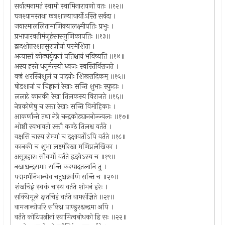
सर्वात्मनामतं स्वामी स्वामिनारायणो यतः ॥१२॥
घनश्यामस्तथा छत्रशाल्याचार्योऽस्ति सर्वदा ।
जयारमाललितामाणिक्यालक्ष्मीपतिः प्रभुः ।
प्रभापारवतीमंजूहंसासगुणिकापतिः ॥१३॥
द्वादशोत्तरशतसुराज्ञीनां परमेशिता ।
अन्यासां कोट्यर्बुदानां पतिश्चायं भविष्यति ॥१४॥
अस्य हस्ते धनुर्मत्स्यो ध्वजः स्वस्तिर्विराजते ।
वज्रं शरस्त्रिशूलं च पादयोः शिखरादिकम् ॥१५॥
षोडशानां च चिह्नानां रेखाः सन्ति शुभाः स्फुटाः ।
ललाटे कानकी रेखा तिलकस्य विराजते ॥१६॥
नेत्रकोणेषु च रक्ता रेखाः सन्ति विमोहिकाः ।
आकर्णान्ते तथा नेत्रे चन्द्रकोट्याननोज्ज्वलः ॥१७॥
ओष्ठौ स्वभावतो रक्तौ कण्ठे तिलश्च वर्तते ।
वक्षसि चास्य रोम्णां च दक्षावर्तोऽपि वर्तते ॥१८॥
कानकी च शुभा लक्ष्मीरेखा मणिप्रलेखिका ।
असूत्रहारः सौवर्णो वर्तते हृदयेऽस्य च ॥१९॥
नखाश्चन्द्रसमाः सन्ति करपादतलानि तु ।
पद्मगर्भनिभान्येव चतुश्चक्राणि सन्ति च ॥२०॥
शंखचिह्नं स्वकं चास्य वर्तते शोभनं हरेः ।
सक्थिमूले क्षतचिहं वर्तते वामसंज्ञिते ॥२१॥
वामजान्वोपरि सक्थ्नि पाण्डुरश्चन्द्रमा अपि ।
वर्तते कोटिपत्नीनां स्वामित्वबोधको हि सः ॥२२॥