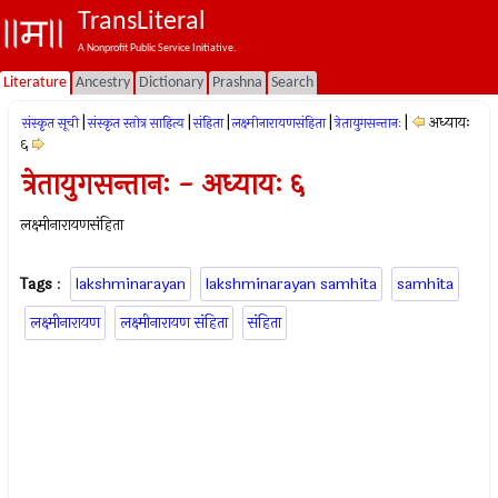
TransLiteral
A Nonprofit Public Service Initiative.
Literature
Ancestry
Dictionary
Prashna
Search
|
|
|
|
|
अध्यायः
संस्कृत सूची
संस्कृत स्तोत्र साहित्य
संहिता
लक्ष्मीनारायणसंहिता
त्रेतायुगसन्तानः
६
त्रेतायुगसन्तानः - अध्यायः ६
लक्ष्मीनारायणसंहिता
Tags
:
lakshminarayan
lakshminarayan samhita
samhita
लक्ष्मीनारायण
लक्ष्मीनारायण संहिता
संहिता