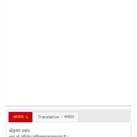
अध्यायः ६
Translation - भाषांतर
श्रीकृष्ण उवाच-