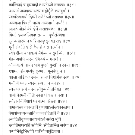
कान्तिप्रदं च हास्यादौ दृश्यतेऽतो नरायणः ॥३४॥
पश्य गोपालकृष्णऽस्य बाह्वोर्मूले करावुभौ ।
स्वर्णरेखामयौ दिव्यौ राजेतेऽतो नरायणः ॥३५॥
उज्ज्वला त्रिवली चास्य मध्यनाभौ प्रवर्तते ।
ललाटं चोन्नतं नेत्रे दीर्घे नासाग्रवक्रता ॥३६॥
विद्यते दन्तकलिकाः समानाः पूर्णसंख्यया ।
सुगन्धश्चास्य च पारिजातकुसुमवत् सदा ॥३७॥
मूर्तौ संवर्तते श्वासे कैसरो वास इत्यपि ।
स्वेदे शैत्यं च धावल्यं नैर्मल्यं च सुगन्धिता ॥३८॥
मेहनादावपि चास्य दौर्गन्ध्यं न मनागपि ।
औज्ज्वल्यं चान्तरे भागे कुक्षौ कुक्षौ च रक्तता ॥३९॥
श्यामता रोममध्येषु कृष्णता मूलकेषु च ।
वक्रता नाडिकाः श्यामा रक्ताः पिशंगिकास्तथा ॥४०॥
मर्माणि धवलान्यस्य रम्यता च मनोहरा ।
स्थलपद्मसमं चास्य सौकुमार्यं प्रविद्यते ॥४१॥
वाणी वेदमयी गीतिः स्वरा घोषाश्च शारदाः ।
सर्वज्ञाननिधिश्चायं परमात्मा परेश्वरः ॥४२॥
नामान्यस्य त्वनन्तानि गुणाश्चाऽसंख्यकास्तथा ।
ऐश्वर्याण्यप्यनन्तानि गणनारहितानि वै ॥४३॥
अनादिश्रीकृष्णनारायणोऽयं सर्वदा भुवि ।
ख्यातिमाप्स्यति ऋषिभिः संहिताभिश्च सर्वथा ॥४४॥
कथाभिर्बहुभिश्चापि पत्नीनां चार्बुदैस्तथा ।