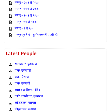
मन्त्र - २०१ ते २५०
मन्त्र - १५१ ते २००
मन्त्र - १०१ ते १५०
मन्त्र - ५१ ते १००
मन्त्र - १ ते ५०
मन्त्र प्रतिलोम दुर्गासप्तशती पाठविधिः
Latest People
खटावकर, कृष्णराव
कंक, कृष्णाजी
कंक, येसाजी
कंक, कृष्णजी
काळे बसणीकर, गोविंद
काळे बसणीकर, कृष्णराव
कोल्हटकर, बळवंत
कोल्हटकर, लक्ष्मण