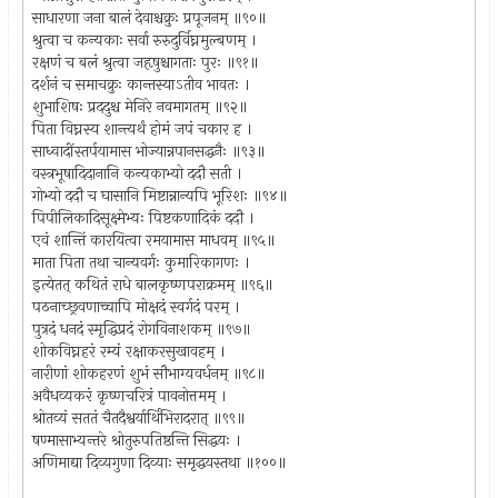
साधारणा जना बालं देवाश्चक्रुः प्रपूजनम् ॥९०॥
श्रुत्वा च कन्यकाः सर्वा रुरुदुर्विघ्नमुल्बणम् ।
रक्षणं च बलं श्रुत्वा जहृषुश्चागताः पुरः ॥९१॥
दर्शनं च समाचक्रुः कान्तस्याऽतीव भावतः ।
शुभाशिषः प्रददुश्च मेनिरे नवमागतम् ॥९२॥
पिता विघ्नस्य शान्त्यर्थं होमं जपं चकार ह ।
साध्वादींस्तर्पयामास भोज्यान्नपानसद्धनैः ॥९३॥
वस्त्रभूषादिदानानि कन्यकाभ्यो ददौ सती ।
गोभ्यो ददौ च घासानि मिष्टान्नान्यपि भूरिशः ॥९४॥
पिपीलिकादिसूक्ष्मेभ्यः पिष्टकणादिकं ददौ ।
एवं शान्तिं कारयित्वा रमयामास माधवम् ॥९५॥
माता पिता तथा चान्यवर्गः कुमारिकागणः ।
इत्येतत् कथितं राधे बालकृष्णपराक्रमम् ॥९६॥
पठनाच्छ्रवणाच्चापि मोक्षदं स्वर्गदं परम् ।
पुत्रदं धनदं स्मृद्धिप्रदं रोगविनाशकम् ॥९७॥
शोकविघ्नहरं रम्यं रक्षाकरसुखावहम् ।
नारीणां शोकहरणं शुभं सौभाग्यवर्धनम् ॥९८॥
अवैधव्यकरं कृष्णचरित्रं पावनोत्तमम् ।
श्रोतव्यं सततं चैतदैश्वर्यार्थिभिरादरात् ॥९९॥
षण्मासाभ्यन्तरे श्रोतुरुपतिष्ठन्ति सिद्धयः ।
अणिमाद्या दिव्यगुणा दिव्याः समृद्धयस्तथा ॥१००॥