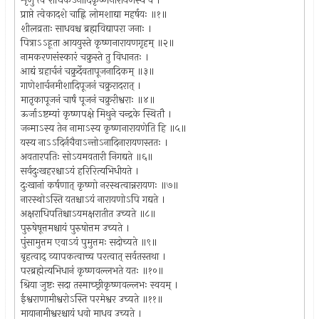
शृणु त्वं राधिकेऽनादिकृष्णनारायणस्य वै ।
प्राप्ते त्वेकादशे चाह्नि लोमशाद्या महर्षयः ॥१॥
शीलव्रताः साधवश्च ब्रह्मविद्यापरा जनाः ।
पित्राऽऽहूता आययुस्ते कृष्णनारायणगृहम् ॥२॥
नामकरणसंस्कारं चक्रुस्ते तु विधानतः ।
आद्यं ग्रहार्चनं चक्रुर्देवतापूजनादिकम् ॥३॥
गाणेशार्चनमीशादिपूजनं चक्रुरादरात् ।
मातृकापूजनं चार्षं पूजनं चक्रुरीश्वराः ॥४॥
ऊर्जाऽष्टम्यां कृष्णपक्षे मिथुने चन्द्रके स्थितौ ।
जन्माऽस्य तेन नामाऽस्य कृष्णनारायणेति हि ॥५॥
यस्य नाऽऽदिर्नचैवाऽन्तोऽनादिनारायणस्ततः ।
अवतारपतिः सोऽयमवतारी निगद्यते ॥६॥
सर्वदुःखहरश्चाऽयं हरिरित्यभिधीयते ।
दुःखानां कर्षणात् कृष्णो नरस्थत्वान्नरायणः ॥७॥
नारस्थोऽस्ति यतश्चाऽयं नारायणोऽपि गद्यते ।
अक्षराधिपतिश्चाऽयमक्षरातीत उच्यते ॥८॥
पुरुषेषूत्तमश्चायं पुरुषोत्तम उच्यते ।
पुंसामुत्तम एवाऽयं पुमुत्तमः सदोच्यते ॥९॥
बृहत्वाद् व्यापकत्वाच्च परत्वात् सर्वतस्तथा ।
परब्रह्मेत्यभिधानं कृष्णवल्लभते यतः ॥१०॥
श्रिया जुष्टः सदा तस्माच्छ्रीकृष्णवल्लभः स्वयम् ।
ईश्वराणामीश्वरोऽस्ति परमेश्वर उच्यते ॥११॥
मायानामीश्वरश्चायं धवो माधव उच्यते ।