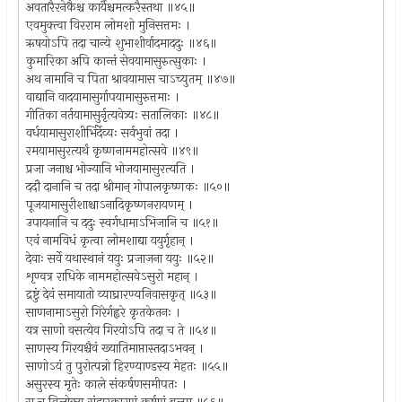
अवतारैरनेकैश्च कार्यैश्चमत्करैस्तथा ॥४५॥
एवमुक्त्वा विरराम लोमशो मुनिसत्तमः ।
ऋषयोऽपि तदा चान्ये शुभाशीर्वादमाददुः ॥४६॥
कुमारिका अपि कान्तं सेवयामासुरुत्सुकाः ।
अथ नामानि च पिता श्रावयामास चाऽच्युतम् ॥४७॥
वाद्यानि वादयामासुर्गापयामासुरुत्तमाः ।
गीतिका नर्तयामासुर्नृत्यवेत्र्यः सतालिकाः ॥४८॥
वर्धयामासुराशीर्भिर्देव्यः सर्वभुवां तदा ।
रमयामासुरत्यर्थं कृष्णनाममहोत्सवे ॥४९॥
प्रजा जनाश्च भोज्यानि भोजयामासुरत्यति ।
ददौ दानानि च तदा श्रीमान् गोपालकृष्णकः ॥५०॥
पूजयामासुरीशाश्चाऽनादिकृष्णनरायणम् ।
उपायनानि च ददुः स्वर्गधामाऽभिजानि च ॥५१॥
एवं नामविधं कृत्वा लोमशाद्या ययुर्गृहान् ।
देवाः सर्वे यथास्थानं ययुः प्रजाजना ययुः ॥५२॥
शृण्वत्र राधिके नाममहोत्सवेऽसुरो महान् ।
द्रष्टुं देवं समायातो व्याघ्रारण्यनिवासकृत् ॥५३॥
साणनामाऽसुरो गिरेर्गह्वरे कृतकेतनः ।
यत्र साणो वसत्येव गिरयोऽपि तदा च ते ॥५४॥
साणस्य गिरयश्चैवं ख्यातिमाप्तास्तदाऽभवन् ।
साणोऽयं तु पुरोत्पन्नो हिरण्याण्डस्य मेहतः ॥५५॥
असुरस्य मृतेः काले संकर्षणसमीपतः ।