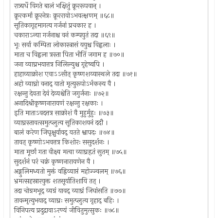
रात्र्यर्धे विगते बालं भक्षितुं क्रूररूपवान् ।
क्रूरकर्मा क्रूरनेत्रः क्रूररावोऽभवत्क्षणम् ॥६८॥
सूतिकागृहमागत्य गर्जनां प्रचकार ह ।
चकाराऽन्या गर्जनाश्च वनं कम्पयुतं तदा ॥६९॥
भूः सर्वा कम्पिता लोकास्त्रासं ययुश्च विह्वलाः ।
माता च विह्वला त्रस्ता पिता भीतिं जगाम ह ॥७०॥
जना व्याघ्रभयात्तत्र निलिल्युश्च गृहेष्वपि ।
हाहाव्याक्रोश एवाऽऽसीत् कृष्णशय्यास्थले तदा ॥७१॥
अहो व्याघ्रो वनाद् यातो मृत्युरूपोऽर्भकस्य वै ।
रक्षन्तु देवता देवं देव्यश्चेति जगुर्जनाः ॥७२॥
अनादिश्रीकृष्णनारायणं रक्षन्तु रक्षकाः ।
इति माताऽवदत्तत्र साक्रोशं वै मुहुर्मुहुः ॥७३॥
व्याघ्रस्तावत्समुत्प्लुत्य सूतिकाशयनं ददौ ।
बालं करेण जिघृक्षुर्यावद् यतते श्वापदः ॥७४॥
तावत् कृष्णोऽभवत्तत्र किशोरः ससुदर्शनः ।
माता मूर्छां गता वीक्ष्य मत्वा व्याघ्रहृतं सुतम् ॥७५॥
सुदर्शनं परं चक्रं कृष्णनारायणेन वै ।
अङ्गुलिमध्यतो मुक्तं वह्निव्याप्तं महोज्ज्वलम् ॥७६॥
भ्रमत्सहस्रारयुक्त शतसूर्यातिशायि तत् ।
तदा चोग्रमभूद् व्यग्रं यावद् व्याघ्रं जिघांसति ॥७७॥
तावन्मृत्युभयाद् व्याघ्रः समुत्प्लुत्य गृहाद् बहिः ।
विनिपत्य प्रदुद्रावाऽरण्यं जीवितुमुत्सुकः ॥७८॥