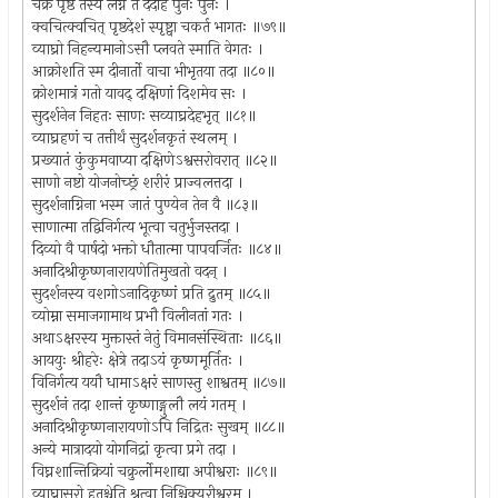
चक्रं पृष्ठे तस्य लग्नं तं ददाह पुनः पुनः ।
क्वचित्क्वचित् पृष्ठदेशं स्पृष्ट्वा चकर्त भागतः ॥७९॥
व्याघ्रो निहन्यमानोऽसौ प्लवते स्माति वेगतः ।
आक्रोशति स्म दीनार्तो वाचा भीभृतया तदा ॥८०॥
क्रोशमात्रं गतो यावद् दक्षिणां दिशमेव सः ।
सुदर्शनेन निहतः साणः सव्याघ्रदेहभृत् ॥८१॥
व्याघ्रहणं च तत्तीर्थं सुदर्शनकृतं स्थलम् ।
प्रख्यातं कुंकुमवाप्या दक्षिणेऽश्वसरोवरात् ॥८२॥
साणो नष्टो योजनोच्छ्रं शरीरं प्राज्वलत्तदा ।
सुदर्शनाग्निना भस्म जातं पुण्येन तेन वै ॥८३॥
साणात्मा तद्विनिर्गत्य भूत्वा चतुर्भुजस्तदा ।
दिव्यो वै पार्षदो भक्तो धौतात्मा पापवर्जितः ॥८४॥
अनादिश्रीकृष्णनारायणेतिमुखतो वदन् ।
सुदर्शनस्य वशगोऽनादिकृष्णं प्रति द्रुतम् ॥८५॥
व्योम्ना समाजगामाथ प्रभौ विलीनतां गतः ।
अथाऽक्षरस्य मुक्तास्तं नेतुं विमानसंस्थिताः ॥८६॥
आययुः श्रीहरेः क्षेत्रे तदाऽयं कृष्णमूर्तितः ।
विनिर्गत्य ययौ धामाऽक्षरं साणस्तु शाश्वतम् ॥८७॥
सुदर्शनं तदा शान्तं कृष्णाङ्गुलौ लयं गतम् ।
अनादिश्रीकृष्णनारायणोऽपि निद्रितः सुखम् ॥८८॥
अन्ये मात्रादयो योगनिद्रां कृत्वा प्रगे तदा ।
विघ्नशान्तिक्रियां चक्रुर्लोमशाद्या अपीश्वराः ॥८९॥
व्याघ्रासुरो हतश्चेति श्रुत्वा निश्चिक्युरीश्वरम् ।