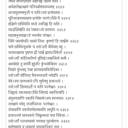
जघने नाभ्यधोभागे स्त्रीचिह्नं चास्य वर्तते ।
अर्धनारीश्वरश्चायं पतिपत्नीस्वरूपवान् ॥२३॥
आजानुलम्बभूजौ च वर्ततेऽस्य प्रभोस्तथा ।
घूटिकात्रयमस्तस्य प्रत्येके चरणेऽस्ति वै ॥२४॥
दक्षिणे सक्थिनि मध्ये रथचिह्नं हि वर्तते ।
गरुडस्तिष्ठति तत्र रेखयाऽतो नरायणः ॥२५॥
सहस्रभुजवान्नाऽयं भवत्येव परेश्वरः ।
लिंगे चास्योपरि चास्ते तिलः कृष्णो हि पार्श्वके ॥२६॥
वामे सक्थिमूलके च ततोऽसौ वीर्यवान् बहु ।
चत्वारश्चास्य वृषणा द्वौ पार्श्वे द्वावधःस्थितौ ॥२७॥
ततोऽसौ कोटिनारीणां तृप्तिदोऽस्खलितो बली ।
अस्योदरे तु नाभेर्वै ह्युपरि कुंभलेखिका ॥२८॥
विद्यते कुंभवद् रेखा प्राणायामनिरोधिका ।
ततोऽसौ योगिराट् नैकरूपधारी भवेदपि ॥२९॥
नेत्रेऽस्य चान्धकारेऽपि सूर्यवत्तु प्रकाशते ।
ततोऽसौ दिव्यदर्शी च वर्तते परमेश्वरः ॥३०॥
जिह्वाग्रं रक्तमस्याऽस्ति लिंगाग्रं रक्तमित्यपि ।
अंगुल्यग्राणि रक्तानि विद्यन्तेऽस्य स्वभावतः ॥३१॥
ततश्चायं भवेद् राजाधिराजः परमेश्वरः ।
रोमाग्राणि स्वर्णवर्णसमानानि लघूनि च ॥३२॥
प्रकाशन्ते चान्धकारे विद्युल्लता यथा स्थिताः ।
ततोऽसौ परधामस्थो भगवान् पुरुषोत्तमः ॥३३॥
दन्तेष्वस्य च धावल्यं चमत्कृतिकरं तथा ।