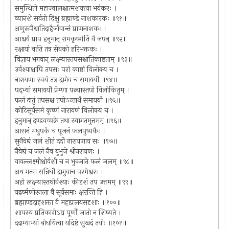
समुत्थितो महाज्वालश्चात्मशक्त्या भयंकरः ।
व्यानशे सर्वतो दिक्षु ब्रह्माण्डे नाशकारकः ॥९१॥
अणुरूपैश्चातिदाहैर्जावान्तं प्राणनाशकः ।
आश्चर्यं प्राप हनुमान् रामकृष्णेति वै जपन् ॥९२॥
रक्षायां वर्तते तत्र सेवको हरिभक्तकः ।
विज्ञाय भगवान् लक्ष्म्यास्तपसश्चातिकाष्ठताम् ॥९३॥
उर्वश्याश्चापि तपसः परां काष्ठां विलोक्य च ।
नारायणः स्वयं तत्र द्रागेव च समाययौ ॥९४॥
पद्भ्यां समाययौ प्रेम्णा पत्न्यास्तपो विलोकितुम् ।
फलं दातुं तपसश्च तपोऽन्तार्थं समाययौ ॥९५॥
कोटिसूर्यसमं कृष्णं नारायणं विलोक्य च ।
हनुमान् दण्डवच्चक्रे तथा स्वागतमुत्तमम् ॥९६॥
आसनं मधुपर्कं च पूजनं फलपुष्पकैः ।
सुनैवेद्यं जलं शीतं ददौ नारायणाय सः ॥९७॥
नैवेद्यं च जलं नैव बुभुजे श्रीनरायणः ।
यावल्लक्ष्मीश्चोर्वशी च न भुञ्जाते फलं जलम् ॥९८॥
अथ गत्वा सन्निधौ द्रागुवाच परमेश्वरः ।
अहो लक्ष्म्यास्तथोर्वश्याः कीदृशं तप उत्तमम् ॥९९॥
यद्वर्ष्मणोरनला वै सूर्यसमाः क्षरन्ति हि ।
ब्रह्माण्डदाहशक्ता वै महाप्रलयसदृशाः ॥१००॥
शापस्य प्रतिकारोऽद्य पूर्णो जातो न शिष्यते ।
ददाम्याभ्यां बोधयित्वा यदिष्टं सुखदं तयोः ॥१०१॥