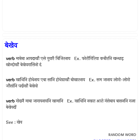
बेखेव
verb
माबेबा आयदाखौ एसे गुवारै बिजिरनाय Ex.
फोरोंगिरिया कबीरनि खन्थाइ
खोन्दोखौ बेखेवगासिनो दं
verb
खाथिनि होथेनाय एबा सानि होथेग्राखौ बोखारनाय Ex.
सम जानाय लोगो-लोगो
जौसांनि पर्दाखौ बेखेवो
verb
गोदानै माबा जागायनायनि खामानि Ex.
खाथिनि नखरा आरो गंसेबाव बासननि गला
बेखेवदों
See : खेव
RANDOM WORD