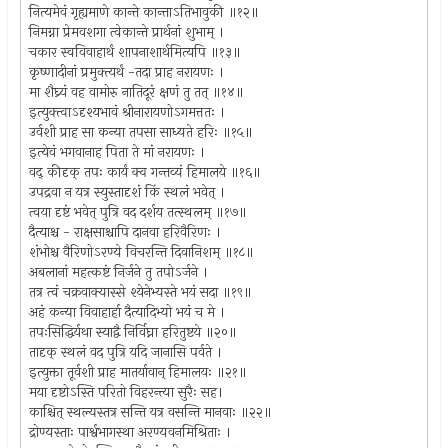
नित्यमेवं गृह्यमाणे कान्ते कान्ताऽतिभावुकी ॥१२॥
निमग्ना प्रेमवशगा त्वेकान्ते प्रार्थनां शुभाम् ।
चकार स्वविवाहार्थं शापनाशार्थमित्यपि ॥१३॥
कृष्णादीनां प्रमुक्त्यर्थं -तदा प्राह नरायणः ।
मा शैघ्र्यं वह वामोरु नातिदूरं क्षणं तु तत् ॥१४॥
इत्युक्त्वाऽदृश्यभावं श्रीनारायणोऽगमत्ततः ।
उर्वशी प्राह सा कन्या तपसा साध्यते हरिः ॥१५॥
इत्येवं भगवानाह पिता ते मां नरायणः ।
वद् कीदृक् तपः कार्यं क्व गन्तव्यं हिमालये ॥१६॥
उपद्रवा न यत्र स्युस्तादृशं किं स्थलं भवेत् ।
त्वया दृष्टं भवेत् पुत्रि वद दर्शय तत्स्थलम् ॥१७॥
दैत्याश्च - राक्षसाश्चापि दानवा हरिवैरिणः ।
शंभोश्च वैरिणोऽरण्ये विचरन्ति दिवानिशम् ॥१८॥
अबलानां महत्कष्टं निर्जने तु तपोऽर्जने ।
तत्र त्वं चक्रवाक्यास्से श्येनेभ्यस्ते भयं सदा ॥१९॥
अहं कन्या विवाहार्हा दैत्यादिभ्यो भयं च मे ।
तपःसिद्धिर्यथा स्याद्वै निर्विघ्ना हरितुष्टये ॥२०॥
तादृक् स्थलं वद पुत्रि यदि जानासि पर्वते ।
इत्युक्ता तूर्वशी प्राह मातर्यावान् हिमालयः ॥२१॥
मया दृष्टोऽस्ति परितो विहरन्त्या सुरैः सह।
काश्चित् स्थल्यस्तत्र सन्ति यत्र वसन्ति मानवाः ॥२२॥
द्रोण्यस्ताः पार्श्वभागस्था अरण्यवनमिश्रिताः ।