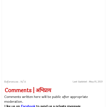
References : N/A
Last Updated :
May 01, 2021
Comments | अभिप्राय
Comments written here will be public after appropriate
moderation.
Like us on
Facebook
to send us a private message.