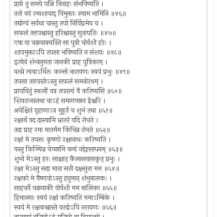
प्राप्ते तु समये पत्नि विवाहः संभविष्यति ।
ततो वयं रमाशापाद् विमुक्ताः स्याम भामिनि ॥४६॥
तद्योग्यं सर्वथा चास्तु तपो निर्विघ्नमेव च ।
सफलं तत्तपश्चास्तु हरिश्चास्तु सुतापतिः ॥४७॥
एषा या चक्रवाक्यस्ति सा पुत्री चोर्वशी हरेः ।
शापमुक्ताऽपि तपसा भविष्यति न संशयः ॥४८॥
इत्येवं शंभ्वनुमता जानकी प्राह पुत्रिकाम् ।
वत्से त्वयाऽर्थितः कान्तो नारायणः स्वयं प्रभुः ॥४९॥
तपसा तत्तपस्तेऽस्तु सफलं समनोरथम् ।
प्रापयितुं स्थलीं यत्र तपस्त्वं वै करिष्यसि ॥५०॥
शिवराजस्तथा चाऽहं समागच्छाव ईश्वरि ।
अपेक्षितं गृहाणाऽत्र मुहूर्तं च शुभं तथा ॥५१॥
रक्षार्थं वद दास्यामि भ्रातरं यदि रोचते ।
तदा प्राह रमा मातर्मम किंचिन्न रोचते ॥५२॥
रक्षां मे तपसः कृष्णो रक्षानाथः करिष्यति ।
वस्तु किञ्चिन्न चेच्छामि वन्यं यद्देहसाधनम् ॥५३॥
शुभो मेऽस्तु हरः साक्षात् कैलासवासकृत् प्रभुः ।
रक्षा मेऽस्तु सदा माता सती दक्षसुता मम ॥५४॥
रक्षको मे वैष्णवोऽस्तु हनुमान् शंभुबालकः ।
साहचर्ये चक्रवाकी योर्वशी मम बालिका ॥५५॥
हिमालयः स्वयं रक्षां करिष्यति ममाऽम्बिके ।
स्वयं मे रक्षकश्चास्ते वरदोऽपि नरायणः ॥५६॥