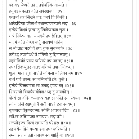
यद् यदा चेष्यते तत्तत् तदोपस्थितमाप्यते ।
हनूमदाश्रमस्तत्र वर्तते सर्वरक्षकः ॥३५॥
गन्तव्यं तत्र शिखरे तपः कार्यं हि निर्जने ।
आवेदयित्वा कीनाशं स्थास्यावस्तपसे सदा ॥३६॥
इत्येवं निश्चयं कृत्वा दुःखिनीकमला सुता ।
मात्रे निवेदयामास जानक्यै तप ईहितम् ॥३७।
मातर्मे वर्तते चेच्छा कर्तुं नारायणं पतिम् ।
स मां प्राह मदर्थं वै तपः कुरु सुकन्यके ॥३८॥
ततोऽहं तपसोऽर्थ वै गमिष्ये तु हिमालयम् ।
गहनं निर्जनं प्राप्य करिष्ये तप उत्तमम् ॥३९॥
तपः सिद्ध्युत्तरं मातश्चागमिष्ये तवाऽन्तिकम् ।
श्रुत्वा माता शुशोचाऽति कोमला बालिका मम ॥४०॥
कथं पारं तपसः सा गमिष्यति हरेः कृते ।
इत्येवं चिन्तयमाना सा जगाद् हराय तत् ॥४१॥
शिवराजो विचार्यैव योगेनाऽऽह तु जानकीम् ।
योग्यं सा वक्ति कन्याऽत्र यतः साऽस्ति रमा स्वयम् ॥४२॥
त्वं चाऽसि दक्षपुत्री वै सती चाऽहं हरः स्वयम् ।
कृष्णाद्या वैकुण्ठवासाः सन्ति शापवशादिह ॥४३॥
सर्वेऽत्र जनिमापन्ना नारायणः सदा प्रगे ।
भक्तस्नेहादत्र नित्यं समायाति परेश्वरः ॥४४॥
तद्वाक्येन प्रिये कन्या रमा तपः करिष्यति ।
रमया सह च ततो नारायणस्य शार्ङ्गिणः ॥४५॥