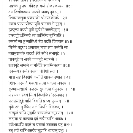
राधिके! तत्परं हेमशालायनो नरायणम् ।
पप्रच्छ तु तपः कीदृक् कृतं शंकरकन्यया ॥१॥
अनादिश्रीकृष्णनारायणो जगाद तूत्तरम् ।
शिवराजसुता चक्रवाकीं श्रीगण्डकीतटे ॥२॥
उवाच परया प्रीत्या पुत्रि चागच्छ मे गृहम् ।
इत्युक्ता प्रययौ पुत्री ह्युर्वशी जननीगृहम् ॥३॥
राज्यगृहेऽतिरम्ये सा पालितेव सुतिष्ठति ।
जनानां सा तु सान्निध्ये नैव वदति किञ्चन ॥४॥
निर्जने बहुधाऽऽलापान् मात्रा सह करोति सा ।
नद्यामुद्यानके वाट्यां क्षेत्रे सौधे सभागृहे ॥५॥
पाकगृहे च शयने कणगृहे महानसे ।
स्नानगृहे समाजे च मन्दिरे स्वामिनस्तथा ॥६॥
एवमन्यत्र सर्वत्र सहगा चोर्वशी सदा ।
मात्रा सह दिनक्षेपं करोति शापकारणात् ॥७॥
शिवराजस्य वै भक्त्या सत्या भक्त्या जयस्य च ।
कृष्णायाश्चापि चन्द्रस्य सुभक्त्या धेनुपस्य च ॥८॥
नारायणः स्वयं नित्यं दिव्यकिशोररूपवान् ।
प्रसन्नस्तद्गृहे याति वियाति प्राप्य पूजनम् ॥९॥
भुंक्ते दत्तं तु नैवेद्यं जलं पिबति मिष्टकम् ।
ताम्बूलं चापि गृह्णाति वस्त्रालंकारभूषणम् ॥१०॥
लक्ष्म्या च कन्यया दत्तं सर्वमश्नाति भावतः ।
उर्वश्याऽपि प्रदत्तं च प्रच्छन्नं जनकाय यत् ॥११॥
तत् सर्वं चातिभक्त्यैव गृह्णाति भगवान् प्रभुः ।