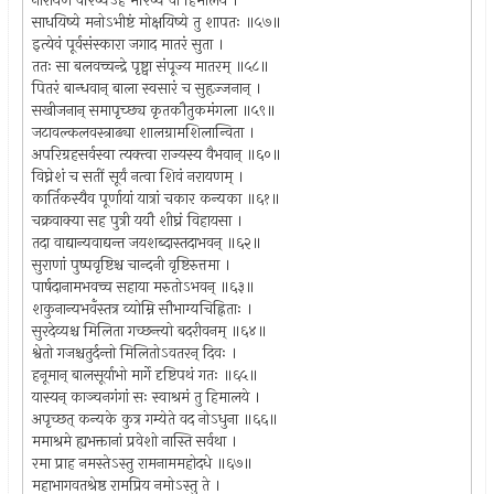
नारायणं वरिष्येऽहं मरिष्ये वा हिमालये ।
साधयिष्ये मनोऽभीष्टं मोक्षयिष्ये तु शापतः ॥५७॥
इत्येवं पूर्वसंस्कारा जगाद मातरं सुता ।
ततः सा बलवच्चन्द्रे पृष्ट्वा संपूज्य मातरम् ॥५८॥
पितरं बान्धवान् बाला स्वसारं च सुहृज्जनान् ।
सखीजनान् समापृच्छ्य कृतकौतुकमंगला ॥५९॥
जटावल्कलवस्त्राढ्या शालग्रामशिलान्विता ।
अपरिग्रहसर्वस्वा त्यक्त्वा राज्यस्य वैभवान् ॥६०॥
विघ्नेशं च सतीं सूर्यं नत्वा शिवं नरायणम् ।
कार्तिकस्यैव पूर्णायां यात्रां चकार कन्यका ॥६१॥
चक्रवाक्या सह पुत्री ययौ शीघ्रं विहायसा ।
तदा वाद्यान्यवाद्यन्त जयशब्दास्तदाभवन् ॥६२॥
सुराणां पुष्पवृष्टिश्च चान्दनी वृष्टिरुत्तमा ।
पार्षदानामभवच्च सहाया मरुतोऽभवन् ॥६३॥
शकुनान्यभवँस्तत्र व्योम्नि सौभाग्यचिह्निताः ।
सुरदेव्यश्च मिलिता गच्छन्त्यो बदरीवनम् ॥६४॥
श्वेतो गजश्चतुर्दन्तो मिलितोऽवतरन् दिवः ।
हनूमान् बालसूर्याभो मार्गे दृष्टिपथं गतः ॥६५॥
यास्यन् काञ्चनगंगां सः स्वाश्रमं तु हिमालये ।
अपृच्छत् कन्यके कुत्र गम्येते वद नोऽधुना ॥६६॥
ममाश्रमे ह्यभक्तानां प्रवेशो नास्ति सर्वथा ।
रमा प्राह नमस्तेऽस्तु रामनाममहोदधे ॥६७॥
महाभागवतश्रेष्ठ रामप्रिय नमोऽस्तु ते ।