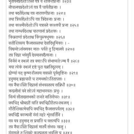
भूतायनप्रदेशोऽस्ति यत्र वै शांकरीप्रजाः ॥२३॥
नीपालयप्रदेशोऽयं यत्र वै पार्वतीप्रजाः ।
तथा बदरीदेशश्च यत्र नारायणीप्रजाः ॥२४॥
तथा त्रिवर्तदेशोऽपि यत्र त्रिदेवजाः प्रजाः ।
तथा काश्मीरदेशोऽपि यत्रास्ते काश्यपी प्रजा ॥२५॥
तथा गान्धर्वदेशश्च चारणानां प्रदेशकः ।
किन्नराणां प्रदेशाश्च किंपुरुषभूमयः ॥२६॥
सतीशिवस्य कैलासस्तथा देवादिभूमिकाः । -
विद्यन्तेऽसंख्यका मातः पर्वते तु हिमालये ॥२७॥
तत्र विघ्ना भवेयुर्वै देवमानवदैत्यजाः ।
निर्जनं न स्थलं तत्र क्वाऽपि संभाव्यतेऽम्ब वै ॥२८॥
मया त्वेकं स्थलं दृष्टं पुरा यन्नातिदूरगम् ।
द्रोण्यां यत् कृष्णशैलस्य यत्रास्ते पूर्वसृष्टिजः ॥२९॥
हनुमान् ब्रह्मचारी च रामभक्तोऽतितापसः ।
यत्र नैवाऽस्ति विघ्नानां संभवस्तस्य सन्निधौ ॥३०॥
कदलीनां वने सोऽयं महाभागवतः प्रभुः ।
नित्यं सीतादासभक्तो राजते नातिगोचरः ॥३१॥
क्वचित् श्रीबदरीं याति क्वचिद्गौरीतपःस्थलम् ।
गौरीशिखरमेवापि क्वचित् कैलासपर्वतम् ॥३२॥
क्वचिद्वै काञ्चनीं गंगां गहरे शृंगवर्तिनि ।
यत्र यत्र हनुमान् स प्रयाति च वसत्यपि ॥३३॥
तत्र नैवाऽस्ति विघ्नानां मातर्वै संभवः खलु ।
गंगामूले तु शिखरे कल्पलता भवन्ति च ॥३४॥