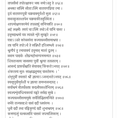
तापसीनां तपोरक्षाकर भक्त नमोऽस्तु ते ॥६८॥
अभक्ता नास्मि सीताऽस्मि नारायणप्रिया रमा ।
इयं नारायणपुत्री चक्रवाक्युर्वशी सुता ॥६९॥
सनत्सुजातशापेन चक्रवाकीतनुस्थिता ।
शापमोक्षणकामेयं तपस्तप्तुं समिच्छति ॥७०॥
अहं लक्ष्मीः स्वयं चाऽस्मि तथोऽर्थं यामि वानर ।
हनूमदाश्रमो यत्र त्वास्ते शृंगे सुगह्वरे ॥७१॥
यत्राऽऽस्ते कांचनगंगा कल्पवल्लीसमाश्रया ।
तत्र यामि तपोऽर्थं ते सन्निधौ हरिलब्धये ॥७२॥
श्रुत्वैवं तु रमावाक्यं हनूमान् मातरं द्रुतम् ।
ननाम पादयोः शीघ्रमहोभाग्यममन्यत ॥७३॥
शिवराजस्य जानक्या पुत्रीं श्रुत्वा ततस्तरम् ।
आनन्दं प्राप्तवाँश्चाति सेवावान् किंकरोऽभवत् ॥७४॥
शंकरस्य सुतः साक्षाद्धनूमान् वानरोत्तमः । '
शंभुपुत्रीं स्वसारं श्रीं ज्ञात्वाऽऽनन्दभरोऽभवत् ॥७५॥
स्वसृपुत्रीमुर्वशीं च ज्ञात्वा तामभ्यनन्दयत् ।
सर्वाश्रमं नीतवाँस्तत्र कदलीवनशोभितम् ॥७६॥
स्वल्पशृंगाधित्यकायां गह्वरे सर्वदा सुखे ।
कल्पवल्लीसमायुक्ते सर्वसिद्धिसमन्विते ॥७७॥
नर्भये राज्यसदृशे वासं ददौ प्लवंगमः ।
धूनी ददौ तथा वह्निकुण्डं ददौ शुभाश्रयम् ॥७८॥
कमण्डलुं वल्कलानि चासनं जपमालिकाम् ।