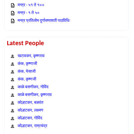
मन्त्र - ५१ ते १००
मन्त्र - १ ते ५०
मन्त्र प्रतिलोम दुर्गासप्तशती पाठविधिः
Latest People
खटावकर, कृष्णराव
कंक, कृष्णाजी
कंक, येसाजी
कंक, कृष्णजी
काळे बसणीकर, गोविंद
काळे बसणीकर, कृष्णराव
कोल्हटकर, बळवंत
कोल्हटकर, लक्ष्मण
कोल्हटकर, गोविंद
कोल्हटकर, राम्रचंद्र