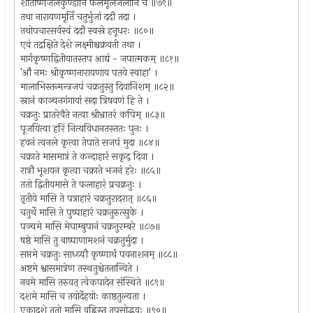
शीतोष्णजलकुण्डानि फलमूलजलानि च ॥७९॥
तथा नारायणमूर्तिं चतुर्भुजां ददौ तदा ।
तथोपचारसर्वस्वं ददौ स्वस्रे हनूधरः ॥८०॥
एवं तद्रक्षिते देशे लक्ष्मीश्चक्रवती तथा ।
मार्गकृष्णद्वितीयातस्तप आद्यं - जपात्मकम् ॥८१॥
'औं नमः श्रीकृष्णनारायणाय पतये स्वाहा' ।
मालाभिस्तन्मन्त्रजपं चक्रतुस्तु दिवानिशम् ॥८२॥
स्नानं काञ्चनगंगायां सदा त्रिषवणं हि ते ।
चक्रतुः प्रातरेवैते नत्वा श्रीभ्रातरं कपिम् ॥८३॥
पूजयित्वा हरिं नित्यविधानतस्ततः पुनः ।
हवनं त्वनले कृत्वा तेपाते सजपं मुदा ॥८४॥
चक्राते मासमात्रं ते कन्दाहारं सकृद् दिवा ।
रात्रौ भूशयन कृत्वा चक्राते भजनं हरेः ॥८५॥
ततो द्वितीयमासे ते फलाहारं प्रचक्रतुः ।
तृतीये मासि ते पत्राहारं चक्रतुरादरात् ॥८६॥
चतुर्थे मासि ते पुष्पाहारं चक्रतुरुत्सुके ।
पञ्चमे मासि मेघाम्बुपानं चक्रतुरम्बरे ॥८७॥
षष्ठे मासि तु बाष्पाणामशनं चक्रतुर्मुदा ।
सप्तमे चक्रतुः साध्व्यौ कृष्णार्थं पवनाशनम् ॥८८॥
अष्टमे श्वासमात्रेण तस्थतुश्चेतनान्विते ।
नवमे मासि तरुवत् त्वेकपादेन संस्थिते ॥८९॥
दशमे मासि च तयोर्देहयोः काष्ठतुल्यता ।
एकादशे ततो मासि वह्निस्तु तपसोद्भवः ॥९०॥