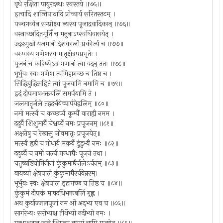
वृधे रक्षिता पायुरदब्धः स्वस्तये ॥७५॥
इत्यादि शान्तिपाठादि प्रोच्चार्य सरितस्तटम् ।
पञ्चगव्येन सम्प्रोक्ष्य न्यस्य पूजाद्रवादिकान् ॥७६॥
वस्त्राच्छादितमूर्तिं च मनुनाऽप्स्वधिवासयेत् ।
उदङमुखो यजमानो देशकालौ प्रकीर्त्य च ॥७७॥
वरुणस्य गणेशस्य मातृक्षेत्रपप्रभृतेः ।
पूजनं च करिष्येऽत्र गणानां त्वा वदन् ततः ॥७८॥
भूर्भुवः स्वः गणेश त्वमिहागच्छ च तिष्ठ च ।
सिद्धिबुद्धिसहितं त्वां पूजयामि नमामि च ॥७९॥
इदं दीपमाषभक्तबलिं समर्पयामि ते ।
जलमातॄर्जले तद्वदर्चयेच्चार्पयेद्बलिम् ॥८०॥
नमो मत्स्यै च कच्छप्यै कूर्म्यैं वाराह्यै नमम ।
ददुर्यै शिशुमार्यै चेश्वर्य्ये नमः प्रपूजनम् ॥८१॥
अक्षतेषु च रेखासु जीवमातृः प्रपूजयेत्॥
मत्स्यै हृद्यै च गोधायै मकर्यै डुंडुभ्यै नमः ॥८२॥
ददुर्य्यै च नमो जल्यै गन्धाद्यैः पूजनं तथा ।
चतुष्षष्टियोगिनीनां कुंकुमाद्यैर्जलेऽर्चनम् ॥८३॥
वायव्यां क्षेत्रपालं कुंकुमाद्यैरर्चयेन्नरम्।
भूर्भुवः स्वः क्षेत्रपाल इहागच्छ च तिष्ठ च ॥८४॥
कुंकुमं दीपकं माषदधिभक्तबलिं गृह्ण ।
अथ कुर्याज्जलपूजां नम ओं अद्भ्य एव च ॥८५॥
सागरेभ्यः सरोभ्यश्च तीर्थेभ्यो नदीभ्यो नमः ।