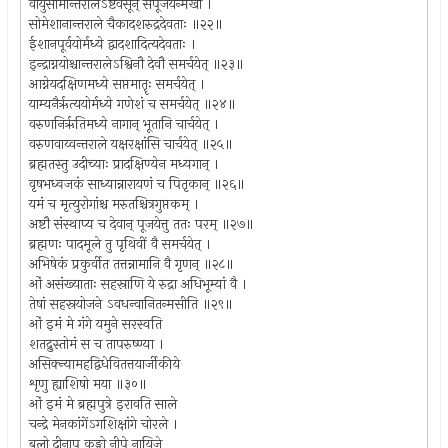
वायुसोमान्तरालेऽष्टवसून् संपूजयेन्मखी ।
सोमेशानान्तराले चैकादशरुद्रदेवताः ॥२२॥
ईशानपूर्वयोर्मध्ये द्वादशादित्यदेवताः ।
इन्द्राग्नयोश्चान्तरालेऽश्विनौ देवौ समर्चयेत् ॥२३॥
आग्नेयदक्षिणमध्ये सप्तमातॄः समर्चयेत् ।
याम्यनैर्ऋत्ययोर्मध्ये गणेशं च समर्चयेत् ॥२४॥
वरुणनिर्ऋतिमध्ये नागान् भूतानि चार्चयेत् ।
वरुणवाय्वन्तराले यक्षरक्षांसि चार्चयेत् ॥२५॥
ब्रह्मतस्तु उदीच्याः प्रादक्षिण्येन मध्यगान् ।
वृषभध्वजकं साध्यान्नारायणं च पितृकान् ॥२६॥
यमं च मृत्युरोगांश्च मरुतश्चित्रगुप्तकम् ।
अष्टौ संस्थाप्य च देवान् पूजयेत्तु ततः परम् ॥२७॥
ब्रह्मणः पादमूले तु पृथिवीं वै समर्चयेत् ।
अभिषेकं प्रकुर्वीत तत्तन्नामानि वै गृणन् ॥२८॥
ओं असंख्याताः सहस्राणि ये रुद्रा अधिभूम्यां वै ।
तेषां सहस्रयोजने ऽवधन्वानितन्मसीति ॥२९॥
ओं इमं मे गंगे यमुने सरस्वति
शतद्रुस्तोमं स च तापरुष्ण्या ।
असिक्न्यामहद्विधेवितत्तयार्जीकीये
शृणु ह्याशिषो मया ॥३०॥
ओं इमं मे ब्रह्मपुत्रे इरावति साले
चन्द्रे मेनकांगेंऽगशिक्षांगे चोरले ।
बलो दीनाप् कङ्गो नीपे नायिजे