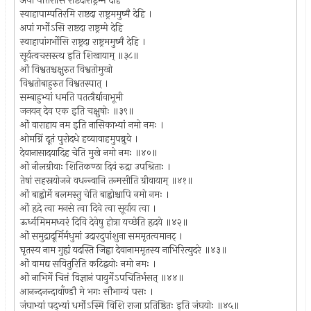
अपां पतिरासि राष्टदाराष्ट्रम्मे देहि
स्वाहापाम्पतिरमि राष्टदा राष्ट्रममुष्मै देहि ।
अपां गर्भोऽसि राष्टदा राष्ट्रम्मे देहि
स्वाहापांगर्भोसि राष्ट्रदा राष्ट्रममुष्मै देहि ।
सूर्यत्वचसस्त्थ इति शिखायाम् ॥३८॥
ओं विश्वतश्चक्षुरुत विश्वतोमुखो
विश्वतोबाहुरुत विश्वतस्पात् ।
सम्बाहुभ्यां धमति पतत्त्रैर्द्यावाभूमी
जनयन् देव एक इति चक्षुषोः ॥३९॥
ओं वाराहाय नम इति नासिकाभ्यां नमो नमः ।
ओमग्निं दूतं पुरोदधे हव्यावाहमुपब्रुवे ।
देवानासादयादिह चेति मुखे नमो नमः ॥४०॥
ओं नीलग्रीवाः शितिकण्ठा दिवं रुद्रा उपश्रिताः ।
तेषां सहस्रयोजने वधन्न्वानि तन्मसीति ग्रीवायाम् ॥४१॥
ओं बाह्वोर्मे बलमस्तु चेति बाह्वोश्चापि नमो नमः ।
ओं हृदे त्वा मनसे त्वा दिवे त्वा सूर्याय त्वा ।
ऊर्ध्वमिममध्वरं दिवि देवेषु होत्रा यच्छेति हृदये ॥४२॥
ओं समुद्रादूर्मिर्मधुमां उदारदुपांशुना सममृतत्वमानट् ।
घृतस्य नाम गुह्यं यदस्ति जिह्वा देवानाममृतस्य नाभिरित्युदरे ॥४३॥
ओं वामद्य सवितुरिति कटिद्वयोः नमो नमः ।
ओं नाभिर्मे चित्तं विज्ञानं पायुर्मेऽपचितिर्भसत् ॥४४॥
आनन्दनन्दावाँण्डौ मे भगः सौभाग्यं पसः ।
जंघाभ्यां पद्भ्यां धर्मोऽस्मि विशि राजा प्रतिष्ठितः इति जंघयोः ॥४५॥