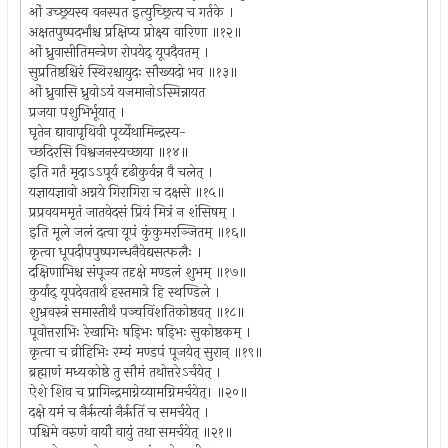
ओं उच्छ्रयस्व वनस्पत इत्युच्छ्रित्य च गर्तके ।
अक्षतपुष्पदर्भांश्च प्रक्षिप्य प्रोक्ष्य वारिणा ॥१२॥
ओं ध्रुवासीतिमन्त्रेण रोपयेद् यूपदैवतम् ।
सुप्रतिष्ठश्चिरं स्थिरश्चायुदः सौख्यदो भव ॥१३॥
ओं ध्रुवासि ध्रुवोऽयं यजमानोऽस्मिन्नायत
प्रजया पशुभिर्भूयात् ।
घृतेन द्यावापृथिवी पूर्य्येथामिन्द्रस्य-
च्छदिरसि विश्वजनस्यच्छाया ॥१४॥
इति गर्तं मृदाऽऽपूर्य दृढीकुर्वन्न वै चलेत् ।
यज्ञायज्ञावो अग्नये गिरागिरा च दक्षसे ॥१५॥
प्रप्रवयममृतं जातवेदसं प्रियं मित्रं न शंसिषम् ।
इति मूले जलं दत्वा यूपं कुंकुमरञ्जितम् ॥१६॥
कृत्वा धूपदीपपुष्पगन्धनैवेद्यसत्फलैः ।
दक्षिणाभिश्च संपूज्य तदृक्षे मण्डलं शुभम् ॥१७॥
कुर्याद् यूपदेवतार्थं हस्तमात्रे हि स्थण्डिले ।
शुभ्रवस्त्रं समास्तीर्थं पञ्चविंशतिकोष्ठवत् ॥१८॥
पूवोत्तराभिः रेखाभिः षड्भिः षड्भिः सुकोष्ठकम् ।
कृत्वा च व्रीहिभिः रम्यं मण्डपं पूजयेत् सुरान् ॥१९॥
ब्रह्माणं मध्यकोष्ठे तु सौमं तथोत्तरेऽर्चयेत् ।
ऐशे शिव च प्रागिन्द्रमाग्नेय्यामग्निमर्चयेत्। ॥२०॥
दक्षे यमं च नैर्ऋत्यां नैर्ऋतिं च समर्चयेत् ।
पश्चिमे वरुणं वायौ वायुं तथा समर्चयेत् ॥२१॥