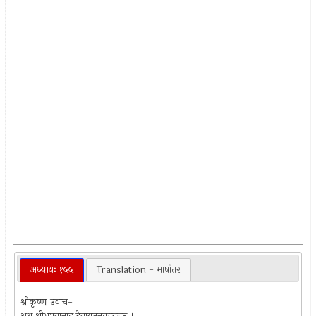
अध्यायः १५५
Translation - भाषांतर
श्रीकृष्ण उवाच-