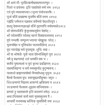
ओं आयं गौः पृरग्निरक्रमीदसदन्मातरम्पुरः ।
पितरं च प्रयंत्स्वः इति पादयोस्ते नमो नमः ॥४६॥
एवं यूपे न्यासमाप्त्वाऽऽपूज्य पंचोपचारकैः ।
पूजां बलिं प्रदद्याच्च यूपायैष बलिं नमम ॥४७॥
एह्येहि धर्मध्वज यज्ञनाथ त्रयीमयो वेदशरीरयूप ।
दधातु देवाध्वरयज्ञरक्षां वलिं गृहाणापि नमोनमस्ते॥४८॥
ओं सोमपर्वतेति कुंकुमाक्तसूत्रेण वेष्टयेत् ।
ओं पर्वतस्येति पर्वतान् वरुणं दिक्प्रपालकान् ॥४९॥
यूपे गन्धाद्यैः सम्पूज्य ध्यात्वा चोदङ्मुखः पठेत् ।
मूलच्छेदेन च भूमिघातेन पातकादिकम् ॥५०॥
यूप व्यापोह्य सर्व यूपस्पृष्टः शुचिः सदा ।
ओं या ओषधीः पूर्वा जाता देवेभ्यस्त्रियुगं पुरा ॥५१॥
मनै नु बभ्रणामहं शतं धामानि सप्त च ।
बध्वैवं पुष्पमालां च यूपं कृत्वा प्रदक्षिणम् ॥५२॥
गाढमालिङ्ग्य च सर्वं नमस्कुर्यात् कुटुम्बकम् ।
पालाशो ब्राह्मणस्योक्तो नैय्यग्रोधस्तु भूभुजः ॥५३॥
बैल्वो वैश्यस्य यूपः स्याच्छूद्रस्यौदुम्बरः स्मृतः ।
शिरःप्रमाणो विप्रस्य आकण्ठं क्षत्रियस्य च ॥५४॥
उरःप्रमाणो वैश्यस्य शूद्रस्य नाभिमात्रकः ।
प्राच्यां तु पदमात्रान्ते इति नारायणं नमेत्। ॥५५॥
अथाऽधिवासनं कार्यं सायं मुख्यसुरस्य वै ।
आचार्यो यजमानश्च ऋत्विक् सुवासिनी तथा ॥५६॥