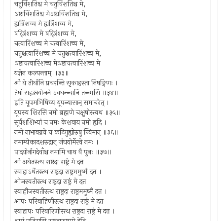
चतुर्विंशतिश्च मे चतुर्विंशतिश्च मे,
ऽष्टाविंशतिश्च मेऽष्टाविंशतिश्च मे,
द्वात्रिंशच्च मे द्वात्रिंशच्च मे,
षट्त्रिंशच्च मे षट्त्रिंशच्च मे,
चत्वारिंशच्च मे चत्वारिंशच्च मे,
चतुश्चत्वारिंशच्च मे चतुश्चत्वारिंशच्च मे,
ऽष्टाचत्वारिंशच्च मेऽष्टाचत्वारिंशच्च मे
यज्ञेन कल्पन्ताम् ॥३३॥
ओं ये तीर्थानि प्रचरन्ति सृकाहस्ता निषङ्गिणः ।
तेषां सहृस्रयोजने ऽवधन्न्वानि तन्न्मसि ॥३४॥
इति यूपमभिषिच्य यूपन्यासान् समाचरेत् ।
यूपस्य शिरसि नमो ब्रह्मणे चक्षुषोस्त्वथ ॥३५॥
सूर्यशशिभ्यां च नमः केशवाय नमो हृदि ।
नमो नाभावग्नये च कटिगुह्योरुषु न्विमान् ॥३६॥
नमाम्येकादशरुद्रान् जंघयोर्मेरवे नमः ।
पादयोर्नागदेवाँश्च नमामि चाथ वै पुनः ॥३७॥
ओं अथेतस्त्थ राष्टदा राष्ट्रं मे दत्त
स्वाहाऽर्थेतस्त्थ राष्ट्रदा राष्ट्रममुष्मै दत्त ।
ओजस्वतीस्त्थ राष्ट्रदा राष्ट्रं मे दत्त
स्वाहौजस्वतीस्त्थ राष्ट्रदा राष्ट्रममुष्मै दत्त ।
आपः परिवाहिणीस्त्थ राष्ट्रदा राष्ट्रं मे दत्त
स्वाहापः परिवारिणीस्त्थ राष्ट्रदा राष्ट्रं मे दत्त ।