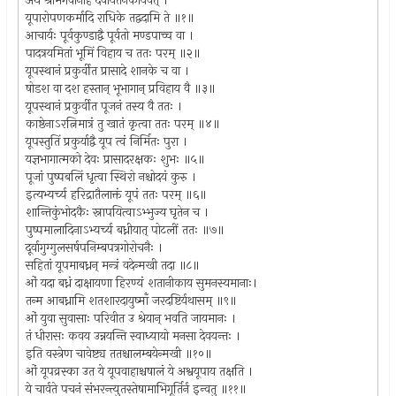
अथ श्रीभगवानाह देवायतनकायवत् ।
यूपारोपणकर्मादि राधिके तद्वदामि ते ॥१॥
आचार्यः पूर्वकुण्डाद्वै पूर्वतो मण्डपाच्च वा ।
पादत्रयमितां भूमिं विहाय च ततः परम् ॥२॥
यूपस्थानं प्रकुर्वीत प्रासादे शानके च वा ।
षोडश वा दश हस्तान् भूभागान् प्रविहाय वै ॥३॥
यूपस्थानं प्रकुर्वीत पूजनं तस्य वै ततः ।
काष्ठेनाऽरत्निमात्रं तु खातं कृत्वा ततः परम् ॥४॥
यूपस्तुतिं प्रकुर्याद्वै यूप त्वं निर्मितः पुरा ।
यज्ञभागात्मको देवः प्रासादरक्षकः शुभः ॥५॥
पूजां पुष्पबलिं धृत्वा स्थिरो नश्चोदयं कुरु ।
इत्यभ्यर्च्य हरिद्रातैलाक्तं यूपं ततः परम् ॥६॥
शान्तिकुंभोदकैः स्नापयित्वाऽभ्भुज्य घृतेन च ।
पुष्पमालादिनाऽभ्यर्च्य बध्नीयात् पोटलीं ततः ॥७॥
दूर्वागुग्गुलसर्षपनिम्बपत्रगोरोचनैः ।
सहितां यूपमाबध्नन् मन्त्रं वदेन्मखी तदा ॥८॥
ओं यदा बध्नं दाक्षायणा हिरण्यं शतानीकाय सुमनस्यमानाः।
तन्म आबध्नामि शतशारदायुष्माँ जरदष्टिर्यथासम् ॥९॥
ओं युवा सुवासाः परिवीत उ श्रेयान् भवति जायमानः ।
तं धीरासः कवय उन्नयन्ति स्वाध्यायो मनसा देवयन्तः ।
इति वस्त्रेण चावेष्ट्य ततश्चालम्बयेन्मखी ॥१०॥
ओं यूपव्रस्का उत ये यूपवाहाश्चषालं ये अश्वयूपाय तक्षति ।
ये चार्वते पचनं संभरन्त्युतस्तेषामाभिगूर्तिर्न इन्वतु ॥११॥