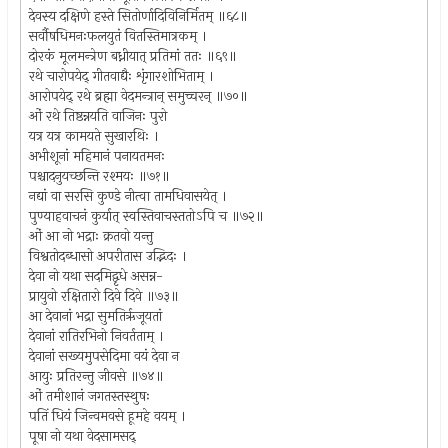
देवस्य दक्षिणे हस्ते सितोर्णादिविनिर्मितम् ॥६८॥
सर्वौषधिमनःफलयुतं वितस्तिमात्रकम् ।
दोरकं मूलमन्त्रेण बध्नीयात् प्रतिमां ततः ॥६९॥
रथे चारोपयेद् गीतवाद्यैः शृंगारशोभिताम् ।
आरोपयेद् रथे ब्रह्मा वेदमन्त्रान् समुच्चरन् ॥७०॥
ओं रथे तिष्ठन्नयति वाजिनः पुरो
यत्र यत्र कामयते सुखारथिः ।
अभीशूनां महिमानं पनायतमनः
पश्चादनुयच्छन्ति रश्मयः ॥७१॥
नद्यां वा सरसि कुण्डे नीत्वा तामधिवासयेत् ।
पुण्याहवाचनं कुर्यात् स्वस्तिवाचस्ततोऽपि च ॥७२॥
ओं आ नो भद्राः क्रतवो यन्तु
विश्वतोदब्धासो अपरीतास उद्भिदः ।
देवा नो यथा सदमिद्वृधे असन्न-
प्रायुवो रक्षितारो दिवे दिवे ॥७३॥
आ देवानां भद्रा सुमतिर्ऋजूयतां
देवानां रातिरभिनो निवर्तताम् ।
देवानां सख्यमुपसेदिमा वयं देवा न
आयुः प्रतिरन्तु जीवसे ॥७४॥
ओं तमीशानं जगतस्तस्थुषः
पतिं धियं जिन्वमवसे हूमहे वयम् ।
पूषा नो यथा वेदसामसद्