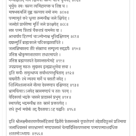
गन्धाक्षतान् जले क्षिप्त्वा वरुणं चापि पूजयेत् ॥८६॥
भूर्भुवः स्वः वरुण त्वमिहागच्छ च तिष्ठ च ।
माषभक्तबलिं गृह्ण वरुणाय नमो नमः ॥८७॥
पञ्चामृतं करे धृत्वा तन्मन्त्रैश्च जले क्षिपेत् ।
जलदेवं प्रार्थयेच्च मूर्तिं जले प्ररक्षयेत् ॥८८॥
सप्त पञ्च त्रिरात्रं चैकरात्रं याममेव वा ।
आचार्याय हिरण्यं चाऽन्येभ्यश्च भूरिदक्षिणाम् ॥८९॥
दद्यान्मूर्तिं ब्राह्मकाले घटिकाद्वययापिते ।
जलान्निष्कास्य तीरे संस्नाप्य सम्पूज्य सद्द्रवैः ॥९०॥
उत्तिष्ठ श्रीकृष्णनारायण राधारमापते ।
उत्तिष्ठ ब्रह्मणस्पते देवयन्तस्त्वेमहे ॥९१॥
उपप्रयन्तु मरुतः सुदानव इन्द्रप्राशुर्भवा सचा ।
इति मन्त्रैः समुत्थाप्य सर्वाभरणभूषिताम् ॥९२॥
वाद्यगीतैः रथे न्यस्य मार्गे च वसतौ नयेत् ।
शिल्पिशालाजले नीत्वा देवमण्डप दक्षिणात् ॥९३॥
भ्रामयित्वाऽऽनयेत् स्नानमण्डपं च ततः परम् ।
वेदिकायां भद्रके चासने प्राङाननं प्रभुम् ॥९४॥
स्थापयेद् भद्रमन्त्रैश्च ततः स्नानं प्रकारयेत् ।
राधे तुभ्यं मयोक्तं तद् दैवतायाऽऽह यद्धरिः ॥९५॥
इति श्रीलक्ष्मीनारायणीयसंहितायां द्वितीये त्रेतासन्ताने यूपारोपणं तद्देवादिपूजनं प्रतिमाया
जलाधिवासनं नगरभ्रामणं मण्डपानयनं चेत्यादिनिरूपणनामा पञ्चपञ्चाशदधिक
शततमोऽध्यायः ॥१५५॥