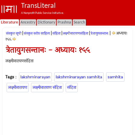
TransLiteral
A Nonprofit Public Service Initiative.
Literature
Ancestry
Dictionary
Prashna
Search
|
|
|
|
|
अध्यायः
संस्कृत सूची
संस्कृत स्तोत्र साहित्य
संहिता
लक्ष्मीनारायणसंहिता
त्रेतायुगसन्तानः
१५५
त्रेतायुगसन्तानः - अध्यायः १५५
लक्ष्मीनारायणसंहिता
Tags
:
lakshminarayan
lakshminarayan samhita
samhita
लक्ष्मीनारायण
लक्ष्मीनारायण संहिता
संहिता