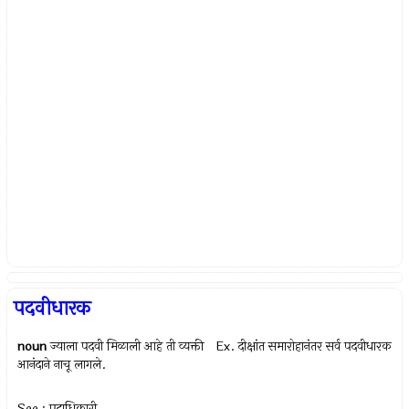
पदवीधारक
noun
ज्याला पदवी मिळाली आहे ती व्यक्ती Ex.
दीक्षांत समारोहानंतर सर्व पदवीधारक
आनंदाने नाचू लागले.
See : पदाधिकारी