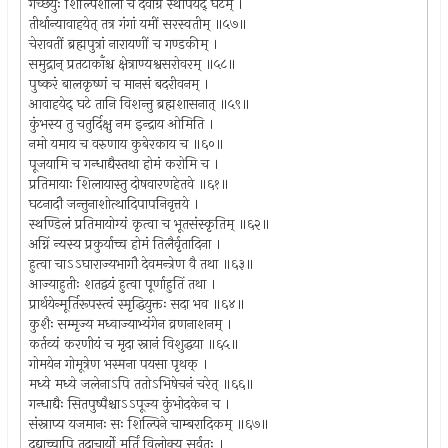
गच्छेयुः शिल्पिशालां च देवाग्रे स्थापयेद् घटम् ।
तीर्थान्यावाहयेत् तत्र गंगां यमीं सरस्वतीम् ॥५७॥
चेरावतीं ब्रह्मपुत्रां नारायणीं च गण्डकीम् ।
समुद्रान् प्रतटाकाँश्च क्षेत्राण्यश्वसरोवरम् ॥५८॥
पुष्करं बालकृष्णं च मानसं बदरीवनम् ।
आवाहयेद् घटे तानि विशन्तु ब्रह्मशासनात् ॥५९॥
कुंभस्य तु चतुर्दिक्षु नम इन्द्राय ओमिति ।
नमो यमाय च वरुणाय कुबेरकाय च ॥६०॥
पूजयामि च गन्धाद्यैस्तथा होमं करोमि च ।
प्रतिमायाः शिलायास्तु दोषवारणहेतवे ॥६१॥
घटनादौ जन्तुनाशोत्थादिपापनिवृत्तये ।
स्थण्डिलं प्रतिमायोग्यं कृत्वा च भूतसंस्कृतिम् ॥६२॥
अग्निं न्यस्य प्रकुर्याच्च होमं तिलैर्वृतादिना ।
हुत्वा चाऽऽघाराज्यभागौ देवमन्त्रेण वै तथा ॥६३॥
आज्याहुतीः शतद्वयं हुत्वा पूर्णाहुतिं तथा ।
प्रार्थयेन्मूर्तिरूपस्त्वं स्मृद्धियुक्तः सदा भव ॥६४॥
कुशैः सम्मृज्य मध्वाज्याभ्यंगेन व्रणनाशनम् ।
कर्तव्यं करणीयं च मृदा स्नानं विशुद्धया ॥६५॥
गोमयेन गोमूत्रेण भस्मना पयसा पृथक् ।
मध्ये मध्ये जलेनाऽपि ततोऽभिषेचनं चरेत् ॥६६॥
गन्धाद्यैः सितपुष्पैश्चाऽऽपूज्य कुंभोदकेन च ।
संस्नाप्य यजमानः सः शिल्पिने चाम्बरादिकम् ॥६७॥
दद्याच्चापि तदाचार्यो मूर्तिं विलोक्य सर्वतः ।