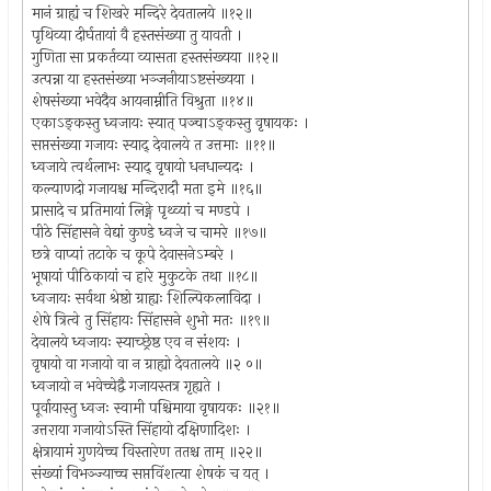
मानं ग्राह्यं च शिखरे मन्दिरे देवतालये ॥१२॥
पृथिव्या दीर्घतायां वै हस्तसंख्या तु यावती ।
गुणिता सा प्रकर्तव्या व्यासता हस्तसंख्यया ॥१२॥
उत्पन्ना या हस्तसंख्या भञ्जनीयाऽष्टसंख्यया ।
शेषसंख्या भवेदैव आयनाम्नीति विश्रुता ॥१४॥
एकाऽङ्कस्तु ध्वजायः स्यात् पञ्चाऽङ्कस्तु वृषायकः ।
सप्तसंख्या गजायः स्याद् देवालये त उत्तमाः ॥११॥
ध्वजाये त्वर्थलाभः स्याद् वृषायो धनधान्यदः ।
कल्याणदो गजायश्च मन्दिरादौ मता इमे ॥१६॥
प्रासादे च प्रतिमायां लिङ्गे पृथ्व्यां च मण्डपे ।
पीठे सिंहासने वेद्यां कुण्डे ध्वजे च चामरे ॥१७॥
छत्रे वाप्यां तटाके च कूपे देवासनेऽम्बरे ।
भूषायां पीठिकायां च हारे मुकुटके तथा ॥१८॥
ध्वजायः सर्वथा श्रेष्ठो ग्राह्यः शिल्पिकलाविदा ।
शेषे त्रित्वे तु सिंहायः सिंहासने शुभो मतः ॥१९॥
देवालये ध्वजायः स्याच्छ्रेष्ठ एव न संशयः ।
वृषायो वा गजायो वा न ग्राह्यो देवतालये ॥२ ०॥
ध्वजायो न भवेच्चेद्वै गजायस्तत्र गृह्यते ।
पूर्वायास्तु ध्वजः स्वामी पश्चिमाया वृषायकः ॥२१॥
उत्तराया गजायोऽस्ति सिंहायो दक्षिणादिशः ।
क्षेत्रायामं गुणयेच्च विस्तारेण ततश्च ताम् ॥२२॥
संख्यां विभञ्ज्याच्च सप्तविंशत्या शेषकं च यत् ।