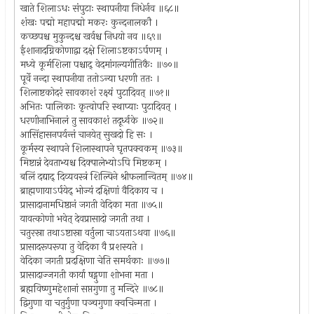
खाते शिलाऽधः संपुटाः स्थापनीया निधेर्नव ॥६८॥
शंखः पद्मो महापद्मो मकरः कुन्दनालकौ ।
कच्छपश्च मुकुन्दश्च खर्वश्च निधयो नव ॥६९॥
ईशानादग्निकोणाद्वा दक्षे शिलाऽष्टकाऽर्पणम् ।
मध्ये कूर्मशिला पश्चाद् वेदमांगल्यगीतिकैः ॥७०॥
पूर्वे नन्दा स्थापनीया ततोऽन्या धरणी ततः ।
शिलाष्टकोदरं सावकाशं रक्ष्यं पुटादिवत् ॥७१॥
अभितः पालिकाः कृत्वोपरि स्थाप्याः पुटादिवत् ।
धरणीनाभिनालं तु सावकाशं तदूर्ध्वके ॥७२॥
आसिंहासनपर्यन्तं चानयेत् सुखदो हि सः ।
कूर्मस्य स्थापने शिलास्थापने घृतपक्वकम् ॥७३॥
मिष्टान्नं देवताभ्यश्च दिक्पालेभ्योऽपि मिष्टकम् ।
बलिं दद्याद् दिव्यवस्त्रं शिल्पिने श्रीफलान्वितम् ॥७४॥
ब्राह्मणायाऽर्पयेद् भोज्यं दक्षिणां वैदिकाय च ।
प्रासादानामधिष्ठानं जगती वेदिका मता ॥७५॥
यावत्कोणो भवेत् देवप्रासादो जगती तथा ।
चतुरस्रा तथाऽष्टास्रा वर्तुला चाऽयताऽथवा ॥७६॥
प्रासादरूपरूपा तु वेदिका वै प्रशस्यते ।
वेदिका जगती प्रदक्षिणा चेति समर्थकाः ॥७७॥
प्रासादाज्जगती कार्या षड्गुणा शोभना मता ।
ब्रह्मविष्णुमहेशानां सप्तगुणा तु मन्दिरे ॥७८॥
द्विगुणा वा चतुर्गुणा पञ्चगुणा क्वचिन्मता ।