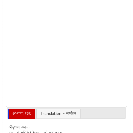
अध्यायः १३६
Translation - भाषांतर
श्रीकृष्ण उवाच-