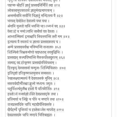
शृणु त्वं राधिके! देवायतनको भक्तराट् पुनः ।
पप्रच्छ श्रीहरिं ज्ञातुं प्रासादनिर्मितिं तदा ॥१॥
लोकानामुपकारार्थं ज्ञातुमंगप्रमाणकम् ।
अन्तर्मानानि सर्वाणि विज्ञातुं मन्दिरस्य वै ॥२॥
भगवन् देवदेवेश देवालये यथा यथा ।
अंगानि मूलतो यानि भवन्ति चाऽऽध्वजं वद ॥३॥
येनाऽहं च ममांऽगानि जानीयां यत्र देवताः ।
आध्यात्मिक्यं इमाश्चापि निवत्स्यन्ति तनौ मम ॥४॥
इत्यस्य वै स्वरूपं च ज्ञात्वा प्रासादकस्य च ।
अन्ये प्रासादवर्याश्च भविष्यन्ति सजातयः ॥५॥
शिल्पिनो विश्वकर्माणो यदाधारान् स्वबुद्धिभिः ।
प्रासादान् कल्पयिष्यन्ति नैकरूपाँस्तदुत्तरम् ॥६॥
तस्माद् वद हरेकृष्ण प्रासादांगविवेचनाम् ।
हितकृद् देववासानां यन्मूलः शिल्पिविस्तरः ॥७॥
इतिपृष्टो हरिकृष्णस्तमुवाच समासतः ।
रेखालक्ष्यात्मरूपं वै देवायतनकं मुनिम् ॥८॥
सप्तयवोदरैर्मीतश्चाऽङ्गुलो मध्यमः स्मृतः ।
चतुर्विशत्यंगुलैश्च हस्तो वै परिकीर्तितः ॥९॥
हस्तोऽयं गजसंज्ञोऽस्ति देवप्रासाद्के तथा ।
प्रतिमायां च लिङ्गे च पीठे च मण्डपे तथा ॥१०॥
राजप्रासादिके चापि महादीर्घनिवासके ।
दीर्घहर्म्ये पृथिव्यां च हस्तेनाऽनेन मापयेत् ॥११॥
देवप्रासादके चापि मण्डपे भित्तिबाह्यतः ।