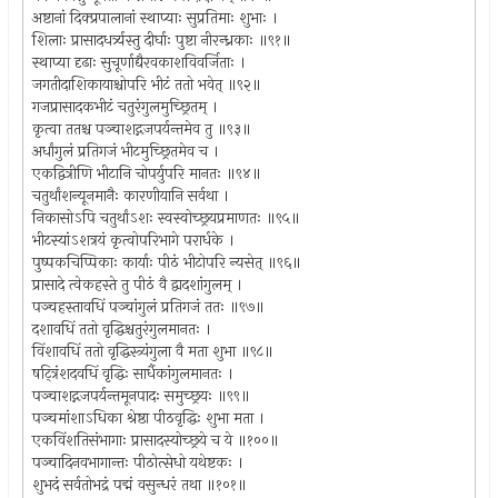
अष्टानां दिक्प्रपालानां स्थाप्याः सुप्रतिमाः शुभाः ।
शिलाः प्रासादधर्त्र्यस्तु दीर्घाः पुष्टा नीरन्ध्रकाः ॥९१॥
स्थाप्या दृढाः सुचूर्णाद्यैरवकाशविवर्जिताः ।
जगतीदाशिकायाश्चोपरि भीटं ततो भवेत् ॥९२॥
गजप्रासादकभीटं चतुरंगुलमुच्छ्रितम् ।
कृत्वा ततश्च पञ्चाशद्गजपर्यन्तमेव तु ॥९३॥
अर्धांगुलं प्रतिगजं भीटमुच्छ्रितमेव च ।
एकद्वित्रीणि भीटानि चोपर्युपरि मानतः ॥९४॥
चतुर्थांशन्यूनमानैः कारणीयानि सर्वथा ।
निकासोऽपि चतुर्थांऽशः स्वस्वोच्छ्रयप्रमाणतः ॥९५॥
भीटस्यांऽशत्रयं कृत्वोपरिभागे परार्धके ।
पुष्पकचिप्पिकाः कार्याः पीठं भीटोपरि न्यसेत् ॥९६॥
प्रासादे त्वेकहस्ते तु पीठं वै द्वादशांगुलम् ।
पञ्चहस्तावधिं पञ्चांगुलं प्रतिगजं ततः ॥९७॥
दशावधिं ततो वृद्धिश्चतुरंगुलमानतः ।
विंशावधिं ततो वृद्धिस्त्र्यंगुला वै मता शुभा ॥९८॥
षट्त्रिंशदवधिं वृद्धिः सार्धैकांगुलमानतः ।
पञ्चाशद्गजपर्यन्तमूनपादः समुच्छ्रयः ॥९९॥
पञ्चमांशाऽधिका श्रेष्ठा पीठवृद्धिः शुभा मता ।
एकविंशतिसंभागाः प्रासादस्योच्छ्रये च ये ॥१००॥
पञ्चादिनवभागान्तः पीठोत्सेधो यथेष्टकः ।
शुभदं सर्वतोभद्रं पद्मं वसुन्धरं तथा ॥१०१॥