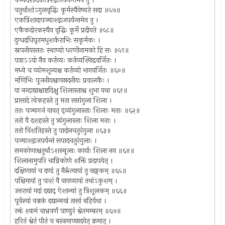
पञ्चदशादेकत्रिंशद्गजपर्यन्तमेव तु ।
चतुर्थांशांऽगुलवृद्धिः कूर्मस्यैवेष्यते सदा ॥५७॥
एकत्रिंशादापञ्चाशद्गजपर्यन्तमेव तु ।
एकैकदोरकस्यैव वृद्धिः कूर्मे प्रदीयते ॥५८॥
दुग्धदधिघृतमधुशर्कराभिः सकूर्मकः ।
स्नपनीयस्ततः स्थाप्यो धरणीनामको हि सः ॥५९॥
पत्राऽऽयो नैव कर्तव्यः कर्तव्यश्छिद्रवर्जितः ।
मध्ये च व्योमशून्यश्च कर्तव्यो भागवर्जितः ॥६०॥
मणिभिः पूजनीयश्चाच्छादनीयः प्रवालकैः ।
या नन्दाद्याश्चाष्टदिक्षु शिलास्ताश्च शुभा यथा ॥६१॥
प्रासादे त्वेकहस्ते तु मता सप्तांगुला शिला ।
ततः पञ्चगजं यावत् द्व्यंगुलास्ताः शिलाः मताः ॥६२॥
ततो वै दशहस्ते तु त्र्यंगुलास्ताः शिला मताः ।
ततो विंशतिहस्ते तु पादोनचतुरंगुला ॥६३॥
पञ्चाशद्गजपर्यन्तं सपादचतुरंगुलाः ।
समकोणाश्चतुर्थांऽशस्थूलाः कार्याः शिला नव ॥६४॥
शिलानामुपरि चाग्निकोणे शक्तिं प्रदापयेत् ।
दक्षिणायां च दण्डं तु नैर्ऋत्यायां तु खङ्गकम् ॥६५॥
पश्चिमायां तु पाशं वै वायव्यायां तथांऽकुशम् ।
उत्तरायां गदां दद्याद् ऐशान्यां तु त्रिशूलकम् ॥६६॥
पूर्वस्यां वज्रकं दद्यान्मखं तासां बहिर्यथा ।
रक्तं श्यामं चाभ्रवर्णं पाण्डुरं श्वेतमम्बरम् ॥६७॥
हरितं श्वेतं पीतं च बस्त्रमाच्छादयेत् क्रमात् ।