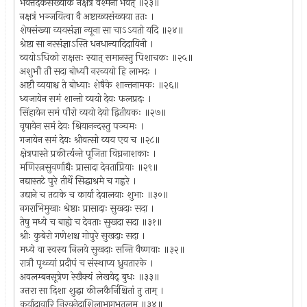
भवेत्तदंकसंख्याकं नक्षत्रं वेश्मनो भवेत् ॥२३॥
नक्षत्रं भञ्जयित्वा वै अष्टाख्यसंख्यया ततः ।
शेषसंख्या व्ययसंज्ञा न्यूना सा चाऽऽयतो यदि ॥२४॥
श्रेष्ठा सा नरसंज्ञाऽस्ति धनधान्यादिदायिनी ।
व्ययोऽधिको राक्षसः स्यात् समानस्तु पिशाचकः ॥२५॥
अशुभौ तौ सदा बोध्यौ नरव्ययो हि लाभदः ।
अष्टौ व्ययाश्च ते बोध्याः शेषैके शान्तनामकः ॥२६॥
ध्वजायेन समं शान्तो व्ययो देयः फलप्रदः ।
सिंहायेन समं पौरो व्ययो देयो द्वितीयकः ॥२७॥
वृषायेन समं देयः श्रियानन्दस्तु पञ्चमः ।
गजायेन समं देयः श्रीवत्सो व्यय एव च ॥२८॥
क्षेत्रपास्ते प्रकीर्त्यन्ते पूजिता विघ्ननाशकाः ।
मणिरत्नसुवर्णाद्यैः प्रासादा देवताप्रियाः ॥२९॥
नद्यास्तटे पुरे तीर्थे सिद्धाश्रमे च गह्वरे ।
उद्याने च तटाके च कार्या देवालयाः शुभाः ॥३०॥
नगराभिमुखाः श्रेष्ठाः प्रासादाः सुखदाः सदा ।
तेषु मध्ये च बाह्ये च देवताः सुखदा सदा ॥३१॥
श्रीः कुबेरो गणेशश्च गोपुरे सुखदाः सदा ।
मध्ये वा स्वस्य निलये सुखदाः सन्ति वैष्णवाः ॥३२॥
रात्रौ पृथ्व्यां प्रदीपं च संस्थाप्य ध्रुवतारके ।
अवलम्बनसूत्रेण रेखैक्यं लेखयेद् बुधः ॥३३॥
उत्तरा सा दिशा शुद्धा कीलकैर्निश्चितां तु ताम् ।
कुर्यादावारि निरवनेदाशिलाभागभूतलम् ॥३४॥