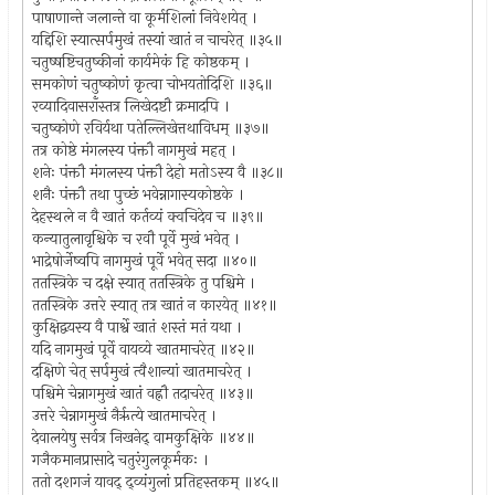
पाषाणान्ते जलान्ते वा कूर्मशिलां निवेशयेत् ।
यद्दिशि स्यात्सर्पमुखं तस्यां खातं न चाचरेत् ॥३५॥
चतुष्षष्टिचतुष्कीनां कार्यमेकं हि कोष्ठकम् ।
समकोणं चतुष्कोणं कृत्वा चोभयतोदिशि ॥३६॥
रव्यादिवासराँस्तत्र लिखेदष्टौ क्रमादपि ।
चतुष्कोणे रविर्यथा पतेल्लिखेत्तथाविधम् ॥३७॥
तत्र कोष्ठे मंगलस्य पंक्तौ नागमुखं महत् ।
शनेः पंक्तौ मंगलस्य पंक्तौ देहो मतोऽस्य वै ॥३८॥
शनैः पंक्तौ तथा पुच्छं भवेन्नागास्यकोष्ठके ।
देहस्थले न वै खातं कर्तव्यं क्वचिदेव च ॥३९॥
कन्यातुलावृश्चिके च रवौ पूर्वे मुखं भवेत् ।
भाद्रेषोर्जेष्वपि नागमुखं पूर्वे भवेत् सदा ॥४०॥
ततस्त्रिके च दक्षे स्यात् ततस्त्रिके तु पश्चिमे ।
ततस्त्रिके उत्तरे स्यात् तत्र खातं न कारयेत् ॥४१॥
कुक्षिद्वयस्य वै पार्श्वे खातं शस्तं मतं यथा ।
यदि नागमुखं पूर्वे वायव्ये खातमाचरेत् ॥४२॥
दक्षिणे चेत् सर्पमुखं त्वैशान्यां खातमाचरेत् ।
पश्चिमे चेन्नागमुखं खातं वह्नौ तदाचरेत् ॥४३॥
उत्तरे चेन्नागमुखं नैर्ऋत्ये खातमाचरेत् ।
देवालयेषु सर्वत्र निखनेद् वामकुक्षिके ॥४४॥
गजैकमानप्रासादे चतुरंगुलकूर्मकः ।
ततो दशगजं यावद् द्व्यंगुलां प्रतिहस्तकम् ॥४५॥