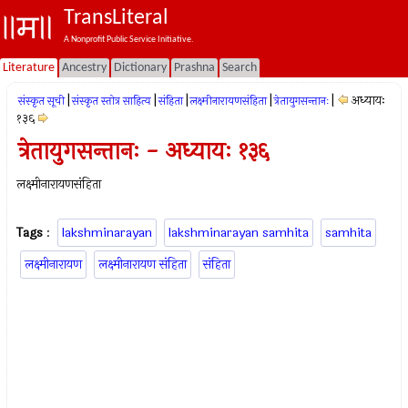
TransLiteral
A Nonprofit Public Service Initiative.
Literature
Ancestry
Dictionary
Prashna
Search
|
|
|
|
|
अध्यायः
संस्कृत सूची
संस्कृत स्तोत्र साहित्य
संहिता
लक्ष्मीनारायणसंहिता
त्रेतायुगसन्तानः
१३६
त्रेतायुगसन्तानः - अध्यायः १३६
लक्ष्मीनारायणसंहिता
Tags
:
lakshminarayan
lakshminarayan samhita
samhita
लक्ष्मीनारायण
लक्ष्मीनारायण संहिता
संहिता