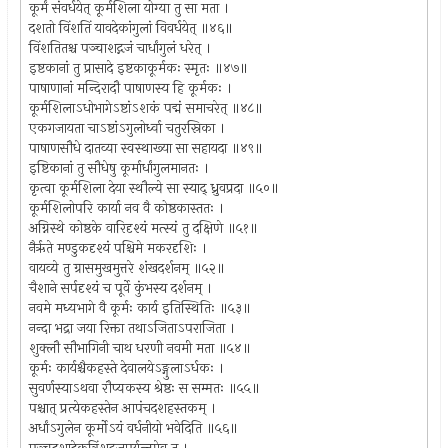
कूर्मं संवर्धयेत् कूर्मशिला योग्या तु सा मता ।
दशतो विंशतिं यावदेकांगुलां विवर्धयेत् ॥४६॥
विंशतितश्च पञ्चाशद्गजं चार्धांगुलं धरेत् ।
इष्टकानां तु प्रासादे इष्टकाकूर्मकः स्मृतः ॥४७॥
पाषाणानां मन्दिरादौ पाषाणस्य हि कूर्मकः ।
कूर्मशिलाऽधोभागेऽष्टांऽशकं पद्मं समाचरेत् ॥४८॥
एकगजायता चाऽष्टांऽगुलोर्ध्वा चतुरस्रिका ।
पाषाणसौधे दातव्या स्वस्थाख्या सा सहायदा ॥४९॥
इष्टिकानां तु सौधेषु कूर्मार्धांगुलमानतः ।
कृत्वा कूर्मशिला देया स्थौल्ये सा स्याद् ध्रुवप्रदा ॥५०॥
कूर्मशिलोपरि कार्या नव वै कोष्ठकास्ततः ।
अग्निस्थे कोष्ठके वारिदृश्यं मत्स्यं तु दक्षिणे ॥५१॥
नैर्ऋते मण्डुकदृश्यं पश्चिमे मकरदृशिः ।
वायव्ये तु ग्रासमुखमुत्तरे शंखदर्शनम् ॥५२॥
चैशाने सर्पदृश्यं च पूर्वे कुंभस्य दर्शनम् ।
नवमे मध्यभागे वै कूर्मः कार्य इतिस्थितिः ॥५३॥
नन्दा भद्रा जया रिक्ता तथाऽजिताऽपराजिता ।
शुक्लौ सौभागिनी चाथ धरणी नवमी मता ॥५४॥
कूर्मः कार्यश्चैकहस्ते देवालयेऽङ्गुलाऽर्धकः ।
सुवर्णस्याऽथवा रौप्यकस्य श्रेष्ठः स सम्मतः ॥५५॥
पश्चात् प्रत्येकहस्तेन आपंचदशहस्तकम् ।
अर्धांऽगुलेन कूर्मोऽयं वर्धनीयो भवेदिति ॥५६॥