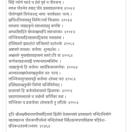
सिंहं व्योमं गरुडं च हंसं वृषं च पीठकम् ।
नवधा पीठमेव स्यात् पीठं प्रासादधारकम् ॥१०२॥
पीठोच्छ्राये त्रिपंचाशद् भागाः कार्यास्ततः परम् ।
द्वाविंशतिभागास्तु निर्गमेऽर्प्या विधानतः ॥१०३॥
नवभागा जाड्यकुभे सप्तभागास्तु कर्णके ।
अन्धारीसहिते बोध्याश्चाथापि सप्तभागकाः ॥१०४॥
छज्जिकासहितग्रासपट्टिकाया मतास्तथा ।
हस्तिस्तरो द्वादशांशे वाजिस्तरो दशांशके ॥१०५॥
अष्टभागे नरस्तरः कर्तव्यः शुभदर्शनः ।
अश्वस्तरे मुख्यदेववाहनस्य स्तरोऽपि वा ॥१०६॥
कर्णकाग्रप्रभावाद्वै पञ्चभागात्मनिर्गमः ।
जाड्यकुंभो हि कर्तव्यः सार्धत्रिभागकर्णकः ॥१०७॥
आन्तरालश्चार्धभागश्चतुर्भागा ततः परम् ।
छज्जिकायुग्ग्रासपट्टी कर्तव्या शोभना परा ॥१०८॥
हस्तिस्तरश्चतुर्भागे निर्गमो वाजिनिर्गमात् ।
प्रभागको हि कर्तव्योनरस्तरो द्विभागकः ॥१०९॥
स्तराणामन्तराले च तथोर्ध्वे कर्णिका तथा ।
छज्जिका च प्रकर्तव्या शोभाकरी तु राधिके ॥११०॥
इति श्रीलक्ष्मीनारायणीयसंहितायां द्वितीये त्रेतासन्ताने प्रासादरूपे मन्दिरनिर्माणे
खाताद्यारभ्य पीठकर्णीपर्यन्तं मन्दिरांगानां निर्देशप्रमापणादिनामा षट्त्रिंश-
दधिकशततमोऽध्यायः ॥१३६॥