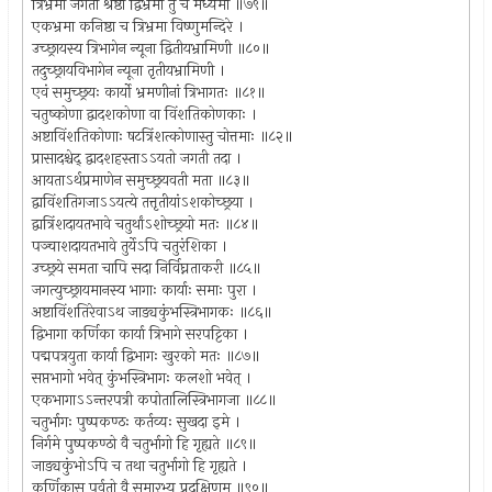
त्रिभ्रमा जगती श्रेष्ठा द्विभ्रमा तु च मध्यमा ॥७९॥
एकभ्रमा कनिष्ठा च त्रिभ्रमा विष्णुमन्दिरे ।
उच्छ्रायस्य त्रिभागेन न्यूना द्वितीयभ्रामिणी ॥८०॥
तदुच्छ्रायविभागेन न्यूना तृतीयभ्रामिणी ।
एवं समुच्छ्रयः कार्यो भ्रमणीनां त्रिभागतः ॥८१॥
चतुष्कोणा द्वादशकोणा वा विंशतिकोणकाः ।
अष्टाविंशतिकोणाः षटत्रिंशत्कोणास्तु चोत्तमाः ॥८२॥
प्रासादश्चेद् द्वादशहस्ताऽऽयतो जगती तदा ।
आयताऽर्थप्रमाणेन समुच्छ्रयवती मता ॥८३॥
द्वाविंशतिगजाऽऽयत्ये तत्तृतीयांऽशकोच्छ्रया ।
द्वात्रिंशदायतभावे चतुर्थांऽशोच्छ्रयो मतः ॥८४॥
पञ्चाशदायतभावे तुर्येऽपि चतुरंशिका ।
उच्छ्रये समता चापि सदा निर्विघ्नताकरी ॥८५॥
जगत्युच्छ्रायमानस्य भागाः कार्याः समाः पुरा ।
अष्टाविंशतिरेवाऽथ जाड्यकुंभस्त्रिभागकः ॥८६॥
द्विभागा कर्णिका कार्या त्रिभागे सरपट्टिका ।
पद्मपत्रयुता कार्या द्विभागः खुरको मतः ॥८७॥
सप्तभागो भवेत् कुंभस्त्रिभागः कलशो भवेत् ।
एकभागाऽऽन्तरपत्री कपोतालिस्त्रिभागजा ॥८८॥
चतुर्भागः पुष्पकण्ठः कर्तव्यः सुखदा इमे ।
निर्गमे पुष्पकण्ठो वै चतुर्भागो हि गृह्यते ॥८९॥
जाड्यकुंभोऽपि च तथा चतुर्भागो हि गृह्यते ।
कर्णिकासु पूर्वतो वै समारभ्य प्रदक्षिणम् ॥९०॥