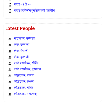
मन्त्र - १ ते ५०
मन्त्र प्रतिलोम दुर्गासप्तशती पाठविधिः
Latest People
खटावकर, कृष्णराव
कंक, कृष्णाजी
कंक, येसाजी
कंक, कृष्णजी
काळे बसणीकर, गोविंद
काळे बसणीकर, कृष्णराव
कोल्हटकर, बळवंत
कोल्हटकर, लक्ष्मण
कोल्हटकर, गोविंद
कोल्हटकर, राम्रचंद्र