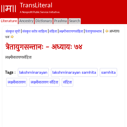
TransLiteral
A Nonprofit Public Service Initiative.
Literature
Ancestry
Dictionary
Prashna
Search
|
|
|
|
|
अध्यायः
संस्कृत सूची
संस्कृत स्तोत्र साहित्य
संहिता
लक्ष्मीनारायणसंहिता
त्रेतायुगसन्तानः
७४
त्रेतायुगसन्तानः - अध्यायः ७४
लक्ष्मीनारायणसंहिता
Tags
:
lakshminarayan
lakshminarayan samhita
samhita
लक्ष्मीनारायण
लक्ष्मीनारायण संहिता
संहिता