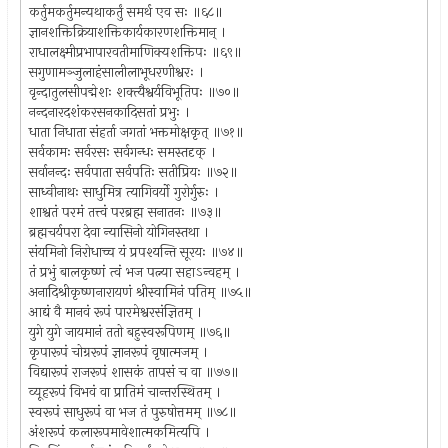
कर्तुमकर्तुमन्यथाकर्तुं समर्थ एव सः ॥६८॥
ज्ञानशक्तिक्रियाशक्तिकार्यकारणशक्तिमान् ।
राधालक्ष्मीप्रभापारवतीमाणिक्यशक्तिपः ॥६९॥
सगुणामञ्जुलाहंसालीलाभूधरणीश्वरः ।
वृन्दातुलसीपद्मेशः शक्त्यैश्वर्यविभूतिपः ॥७०॥
नन्दनारदशंकरसनकादिसतां प्रभुः ।
धाता निधाता संहर्ता जगतां भक्तमोक्षकृत् ॥७१॥
सर्वकामः सर्वरसः सर्वगन्धः समस्तदृक् ।
सर्वानन्दः सर्वपाता सर्वपतिः सतीप्रियः ॥७२॥
साध्वीनाथः साधुमित्र त्यागिवर्यो गुरोर्गुरुः ।
शाश्वतं परमं तत्त्वं परब्रह्म सनातनः ॥७३॥
ब्रह्मचर्यपरा देवा न्यासिनो योगिनस्तथा ।
संयमिनो निरोधाच्च यं प्रपश्यन्ति सूरयः ॥७४॥
तं प्रभुं बालकृष्णं त्वं भज पत्न्या सहाऽन्वहम् ।
अनादिश्रीकृष्णनारायणं श्रीस्वामिनं पतिम् ॥७५॥
आद्यं वै मानवं रूपं पारमेश्वरसंज्ञितम् ।
युगे युगे जायमानं ततो बहुस्वरूपिणम् ॥७६॥
कृपारूपं चोग्ररूपं ज्ञानरूपं वृषात्मजम् ।
विद्यारूपं राजरूपं शासकं तापसं च वा ॥७७॥
व्यूहरूपं विभवं वा प्रातिमं चान्तरस्थितम् ।
स्वरूपं साधुरूपं वा भज तं पुरुषोत्तमम् ॥७८॥
अंशरूपं कलारूपमावेशात्मकमित्यपि ।