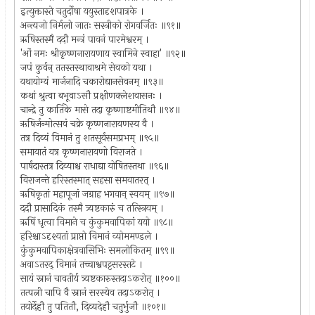
इत्युक्तास्ते चतुर्दोषा ययुस्तादृशपात्रके ।
अन्त्यजो निर्मलो जातः सस्त्रीको रोगवर्जितः ॥९१॥
ऋषिस्तस्मै ददौ मन्त्रं पावनं पारमेश्वरम् ।
'ओं नमः श्रीकृष्णनारायणाय स्वामिने स्वाहा' ॥९२॥
जपं कुर्वन् ततस्तस्थावाश्रमे सेवको यथा ।
यथायोग्यं मार्जनादि चकारोद्यानसेवनम् ॥९३॥
कथां श्रुत्वा बभूवाऽसौ प्रक्षीणक्लेशवासनः ।
चान्द्रे तु कार्तिके मासे तदा कृष्णाष्टमीतिथौ ॥९४॥
ऋषिर्जन्मोत्सवं चक्रे कृष्णनारायणस्य वै ।
तत्र दिव्यं विमानं तु शतसूर्यसमप्रभम् ॥९५॥
समायातं यत्र कृष्णनारायणो विराजते ।
पार्षदास्तत्र दिव्याश्च राधाद्या योषितस्तथा ॥९६॥
विराजन्ते हरिस्तस्मात् सहसा समवातरत् ।
ऋषिकृतां महापूजां जग्राह भगवान् स्वयम् ॥९७॥
ददौ प्रासादिकं तस्मै त्र्यष्टकारुं च तत्स्त्रियम् ।
ऋषिं धृत्वा विमाने च कुंकुमवापिकां ययो ॥९८॥
हरिश्चाऽदृश्यतां प्राप्तो विमानं व्योममण्डले ।
कुंकुमवापिकाक्षेत्रवासिभिः समलोकितम् ॥९९॥
अवाऽतरद् विमानं तच्चाश्वपट्टसरस्तटे ।
सायं स्नानं चावतीर्य त्र्यष्टकारुस्तदाऽकरोत् ॥१००॥
तत्पत्नी चापि वै स्नानं सरस्येव तदाऽकरोत् ।
तयोर्देहौ तु पतितौ, दिव्यदेहौ चतुर्भुजौ ॥१०१॥