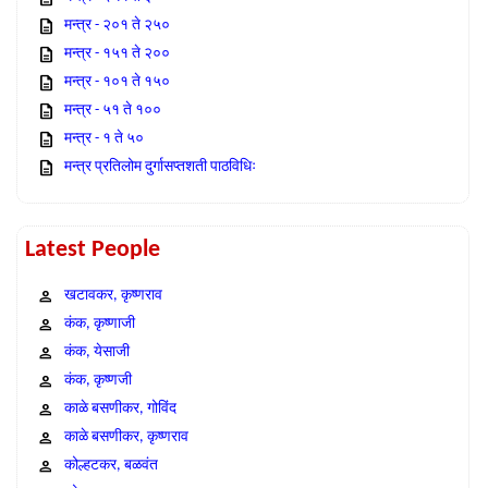
मन्त्र - २०१ ते २५०
मन्त्र - १५१ ते २००
मन्त्र - १०१ ते १५०
मन्त्र - ५१ ते १००
मन्त्र - १ ते ५०
मन्त्र प्रतिलोम दुर्गासप्तशती पाठविधिः
Latest People
खटावकर, कृष्णराव
कंक, कृष्णाजी
कंक, येसाजी
कंक, कृष्णजी
काळे बसणीकर, गोविंद
काळे बसणीकर, कृष्णराव
कोल्हटकर, बळवंत