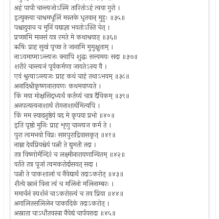
अहं पापी चान्त्यजोऽस्मि तारितोऽहं त्वया गुरो ।
इत्युक्त्वा चाश्रमधूलिं मस्तके धृतवान् मुहुः ॥३५॥
पश्चादुवाच च मुनिं यद्याज्ञा भवतोऽस्ति चेत् ।
प्रच्छामि मानसं यत्र रमते मे कथाश्रवात् ॥३६॥
ऋषिः प्राह सुखं पृच्छ ते जानामि मुमुक्षुताम् ।
नाऽयमाप्माऽन्त्यजः क्वापि शुद्धः सत्त्वमयः सदा ॥३७॥
शरीरं चान्त्यजं पूर्वकर्मणा जायतेऽस्य वै ।
एवं श्रुत्वाऽन्त्यजः प्राह कथं चाहं तथाऽभवम् ॥३८॥
अनादिश्रीकृष्णनारायणः कथमवाप्यते ।
किं मया मोक्षसिद्ध्यर्थं कर्तव्यं चात्र दैविकम् ॥३९॥
अनपत्यत्वनाशार्थं रोगनाशार्थमित्यपि ।
किं मम स्यादनुष्ठेयं वद मे कृपया प्रभो ॥४०॥
इति पृष्ठो मुनिः प्राह शृणु चान्त्यज कर्म ते ।
पुरा त्वमभवो विप्रः सप्तपुराद्रिवासकृत् ॥४१॥
नाम्ना देवप्रियश्चेयं पत्नी ते द्युमती तदा ।
तत्र विष्णोर्मन्दिरं च लक्ष्मीनारायणान्वितम् ॥४२॥
वर्तते तत्र पूजां त्वमकरोर्दासवत् सदा ।
पत्नी ते पाकशालां च नैवेद्यार्थं तदाऽकरोत् ॥४३॥
शैत्ये स्नानं विना त्वं च मलिनो मलिनाम्बरः ।
ममार्चनं स्पर्शनं चाऽकरोस्त्वं च तव प्रिया ॥४४॥
अगालितसलिलेन पाकादिकं तदाऽकरोत् ।
अस्नाता चाऽधौतवस्त्रा नैवेद्यं चार्पयत्तदा ॥४५॥