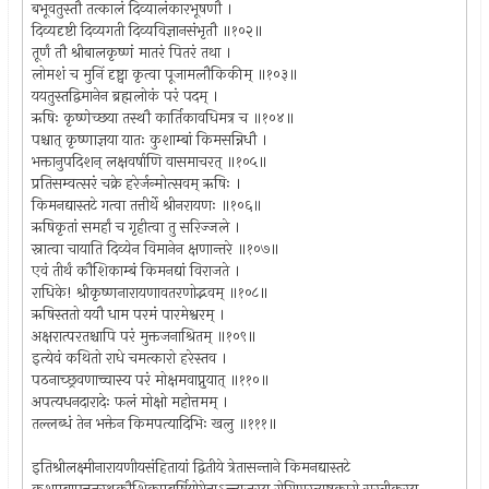
बभूवतुस्तौ तत्कालं दिव्यालंकारभूषणौ ।
दिव्यदृष्टी दिव्यगती दिव्यविज्ञानसंभृतौ ॥१०२॥
तूर्णं तौ श्रीबालकृष्णं मातरं पितरं तथा ।
लोमशं च मुनिं दृष्ट्वा कृत्वा पूजामलौकिकीम् ॥१०३॥
ययतुस्तद्विमानेन ब्रह्मलोकं परं पदम् ।
ऋषिः कृष्णेच्छया तस्थौ कार्तिकावधिमत्र च ॥१०४॥
पश्चात् कृष्णाज्ञया यातः कुशाम्बां किमसन्निधौ ।
भक्तानुपदिशन् लक्षवर्षाणि वासमाचरत् ॥१०५॥
प्रतिसम्वत्सरं चक्रे हरेर्जन्मोत्सवम् ऋषिः ।
किमनद्यास्तटे गत्वा तत्तीर्थे श्रीनरायणः ॥१०६॥
ऋषिकृतां समर्हां च गृहीत्वा तु सरिज्जले ।
स्नात्वा चायाति दिव्येन विमानेन क्षणान्तरे ॥१०७॥
एवं तीर्थं कौशिकाम्बं किमनद्यां विराजते ।
राधिके! श्रीकृष्णनारायणावतरणोद्भवम् ॥१०८॥
ऋषिस्ततो ययौ धाम परमं पारमेश्वरम् ।
अक्षरात्परतश्चापि परं मुक्तजनाश्रितम् ॥१०९॥
इत्येवं कथितो राधे चमत्कारो हरेस्तव ।
पठनाच्छ्रवणाच्चास्य परं मोक्षमवाप्नुयात् ॥११०॥
अपत्यधनदारादेः फलं मोक्षो महोत्तमम् ।
तल्लब्धं तेन भक्तेन किमपत्यादिभिः खलु ॥१११॥
इतिश्रीलक्ष्मीनारायणीयसंहितायां द्वितीये त्रेतासन्ताने किमनद्यास्तटे