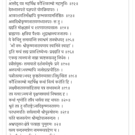
आसीद् यत्र महर्षिश्च कौशिकाम्बो महामुनिः ॥१२॥
देवध्यानपरो यज्ञपरो योगक्रियापरः ।
आकाशगतिमाँश्चापि कुम्भकायामनिष्ठितः ॥१३॥
अनादिश्रीकृष्णनारायणध्यानपरः स तु ।
ददाति मोक्षज्ञानं च शरणागतवत्सलः ॥१४॥
ब्राह्मणाः क्षत्रिया वैश्याः शूद्राश्चान्त्यजजातयः ।
ये केचित्तु समायान्ति स्वाश्रमं तानबोधयत् ॥१५॥
'ओं नमः श्रीकृष्णनारायणाय स्वामिने स्वाहा' ।
इति मन्त्रं सदा प्राप्तशिष्येभ्यः प्रददाति च ॥१६॥
एकदा त्वन्त्यजो नाम्ना त्र्यष्टकारुस्तु निर्धनः ।
स्त्रीसंयुक्तः समायातो दर्शनार्थमृषेः प्रगे ॥१७॥
अनपत्योऽभवच्चापि जलोदरप्रपीडितः ।
पत्नीतस्याऽभवत् कुष्ठरोगव्याप्ताऽतिदुःखिता ॥१८॥
कौशिकाम्बो महर्षिश्च कथां नित्यं करोति हि ।
लक्ष्मीनारायणसंहिताया यत्र सभास्थले ॥१९॥
तत्र गत्वाऽन्त्यजो वृक्षच्छायायां निषसाद ह ।
कथां शृणोति तत्रैव भार्यया सह भावतः ॥२०॥
श्रुतं तत्र तु सौराष्ट्रेऽनादिकृष्णनरायणः ।
परधामपतिः सर्वस्वामी श्रीपुरुषोत्तमः ॥२१॥
वर्तते बालरूपेण श्रीमद्गोपालनन्दनः ।
अश्वपट्टसरःक्षेत्रे परब्रह्म पुमुत्तमः ॥२॥
यस्य वन्दनमात्रेण नाममन्त्रग्रहेण च ।