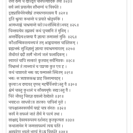
रोगा दैन्यं च दारिद्र्यं चानपत्यादिकं तथा ॥२३॥
सर्वं लयं प्रयात्येव सौभाग्यं च विवर्धते ।
इष्टप्राप्तिर्भवेच्छीघ्रं तच्छरणागतस्य वै ॥२४॥
इति श्रुत्वा कथान्ते च प्रयाते श्रोतृवर्गके ।
आमध्याह्नं चाश्रमान्ते वटोऽधःसंस्थितोऽभवत् ॥२५॥
चिन्तयत्येव तद्वाक्यं कथं पृच्छामि तं मुनिम् ।
अन्तर्वेदित्वशक्त्या वै ज्ञात्वा तन्मानसं मुनिः ॥२६॥
कौशाम्बिकस्त्वन्त्यजं तम् आह्वयामास चास्तिकम् ।
ब्रह्मभक्तं सुजिज्ञासुं ज्ञात्वा स्वाश्रममागतम् ॥२७॥
तीर्थागतं ददौ तस्मै भोज्यं जलं फलादिकम् ।
स्वागतं चापि सत्कारं कृतवान् सर्वमित्रकः ॥२८॥
विश्रान्तं तं त्वन्त्यजं च पप्रच्छ कुत एव ह ।
कथं चात्रागतो भक्त वद यन्मानसे स्थितम् ॥२९॥
भक्तः स त्र्यष्टकारुश्च प्राह विनयमावहन् ।
कृत्वाऽथ दण्डवत् गृणन् महर्षेर्विजयोऽस्तु वै ॥३०॥
क्षेमं चास्तु कुशलं च सौख्यमृषेः सदाऽस्तु वै ।
चिरं जीवतु चित्तज्ञ दयालो देवदेवते ॥३१॥
भवादृशः साधवोऽत्र तारकाः पापिनां गुरो ।
पापक्षालनकार्यार्थं यदहं चात्र संगतः ॥३२॥
कार्यं मे सफलं जातं तीर्थं मे परमं तथा ।
साक्षाद् देवस्वरूपस्य दर्शनात् कृतकृत्यता ॥३३॥
कथालाभेन मे जन्मसाफल्यं त्वद्य वर्तते ।
अनुग्रहेण भवतो भाग्यं मेऽद्य विवर्धते ॥३४॥