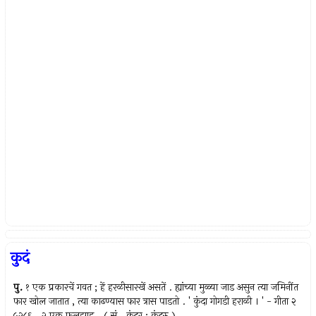
कुदं
पु.
१ एक प्रकारचें गवत ; हें हरळीसारखें असतें . ह्यांच्या मुळ्या जाड असुन त्या जमिनींत
फार खोल जातात , त्या काढण्यास फार त्रास पाडतो . ' कुंदा गोगडी हराळी । ' - गीता २
५२८६ . २ एक फुलझाड . ( सं . कुंदर ; कुंदरु )