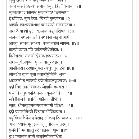
शृणु रासेश्वरि श्रीमत्कृष्णनारायणोत्सवे ।
नवमे वत्सरेऽष्टम्यां समाजोऽभूत् त्रिलोकिनाम् ॥१॥
मुक्तास्तथाऽवताराश्च मुक्तान्योऽधीश्वरास्तथा ।
ईश्वरिण्यः सुरा देव्यः पितरो मुनयस्तथा ॥२॥
आर्ष्यः काश्यपवंशाश्च काश्यप्यो मानवास्तथा ।
नागा दैत्यादयो वृक्षा वल्लयः पशुपक्षिणः ॥३॥
जलजाः स्थलजाश्चापि स्थावरा जङ्गमा अपि ।
आययुः साधवः साध्व्यः कला नद्यश्च सागराः ॥४॥
ऋतवो वसवश्चापि पर्वतास्तीर्थकोटयः ।
दिगीश्वराश्च राजानो दीनान्धकृपणादयः ॥५॥
समाययुर्बालकृष्णं पूजयामासुरादरात् ।
आशीर्वादान् ददुश्चाप्युपदा न्यधुः पुरो हरेः ॥६॥
लोमशेन कृता पूजा तथान्यैर्मुनिभिः शुभा ।
आगतानां च सत्कारं चक्रे गोपालकृष्णकः ॥७॥
ददौ मिष्टामृतभोज्यभक्ष्यलेह्यानि कम्भरा ।
पानानि मधुपर्कादि जलताम्बूलकानि च ॥८॥
सर्वैर्नीराजनं चावर्तितं शतैकवर्तिभिः ।
स्तुतः श्रीमत्कृष्णनारायणस्वामी परेश्वरः ॥९॥
ददौ प्रसादमेतेभ्यो विश्रम्याशीर्विधाय च ।
ययुर्विमानकैर्नैजान् देशान् लोकान् दिगन्तकान् ॥१०॥
अथाऽऽश्चर्यमभूत् सायं शृणु नीराजनोत्तरम् ।
गुर्जरे किमनद्यास्तु तटे चोत्तरतः शुभा ॥११॥
कुशाम्बानाम नगरी चातुर्वर्ण्यजनाश्रिता ।