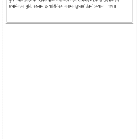
कुशाम्बापत्तनस्थकौशिकाम्बर्षियोगेनाऽन्त्यजस्य रोगिणस्त्र्यष्टकारो सस्त्रीकस्य
प्रभोर्भक्त्या मुक्तिपदलाभ इत्यादिनिरूपणनामाचतुःसप्ततितमोऽध्यायः ॥७४॥