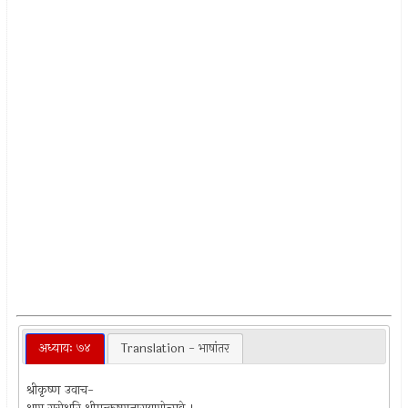
अध्यायः ७४
Translation - भाषांतर
श्रीकृष्ण उवाच-