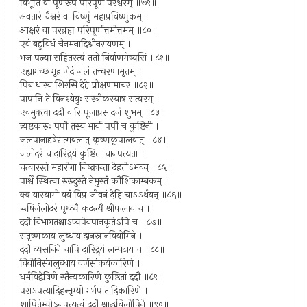
विभूतिं वा पूर्णरूपं परिपूर्णं परेश्वरम् ॥७९॥
अवतारं चैश्वरं वा विष्णुं महाप्रविष्णुकम् ।
आक्षरं वा परब्रह्म परिपूर्णात्तमोत्तमम् ॥८०॥
एवं बहुविधं चैनमनादिश्रीनरायणम् ।
भज पत्न्या सहितस्त्वं ततो निर्वाणमेष्यसि ॥८१॥
एह्यागच्छ गृहाणेदं जलं तच्चरणामृतम् ।
पिब धारय शिरसि देहे प्रोक्षणमाचर ॥८२॥
पापानि ते विनश्येयुः सस्त्रीकस्यात्र सत्वरम् ।
एवमुक्त्वा ददौ वारि पूजाप्रसादजं शुभम् ॥८३॥
त्र्यष्टकारुः पपौ तस्य भार्या पपौ च कुष्ठिनी ।
जलपानादृषेरात्मबलात् कृष्णकृपालवात् ॥८४॥
जलोदरं च दारिद्र्यं कुष्ठिता चानपत्यता ।
चत्वारस्ते महारोगा निष्क्रान्ता देहतोऽभवन् ॥८५॥
पार्श्वे स्थित्वा रुरुदुस्ते नेमुस्तं कौशिकाम्बकम् ।
क्व यास्यामो वयं विप्र जीवनं देहि चाऽऽर्थयन् ॥८६॥
ऋषिर्जलोदरं पृथ्व्यै कदल्यै श्रीफलाय च ।
ददौ विभागतश्चाऽप्यपेयपानकृतेऽपि च ॥८७॥
सतृष्णकाय लुब्धाय दानस्नानवियोगिने ।
ददौ व्यसनिने चापि दारिद्र्यं लम्पटाय च ॥८८॥
वियोनिसंगलुब्धाय वर्णसांकर्यकारिणे ।
धर्मविद्वेषिणे स्तैन्यकारिणे कुष्ठितां ददौ ॥८९॥
पराऽपत्यादिहन्तृभ्यो गर्भपातादिकारिणे ।
शापितेभ्योऽनपत्यत्वं ददौ श्राद्धविलोपिने ॥९०॥