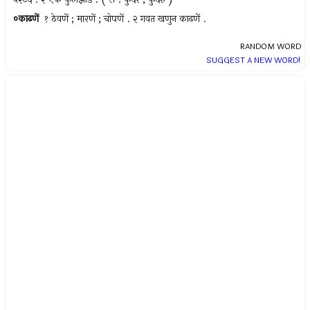
०काढणें
१ ठेवणें ; मारणें ; चोपणें . २ गवत खणुन काढणें .
RANDOM WORD
SUGGEST A NEW WORD!