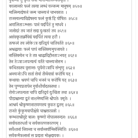
युवाभ्यां तु कृता सेवा भक्तिर्मालिन्यसंभृता ।
कालान्तरे फलं तस्या लब्धं यज्जन्म मानुषम् ॥५७॥
मालिन्यदोषजं जन्म चान्त्यजं चाभवत्ततः ।
राजस्वल्यादिदोषस्य फलं कुष्ठं हि योषितः ॥५८॥
अगालिताऽम्भसः पानं यदर्पितं तु माधवे ।
जलोदरं तव जातं सदा दुःखतरं तव ॥५९॥
असंस्कृतान्ननैवेद्यं यदर्पितं त्वया हरौ ।
तत्फलं तव लोकेऽत्र दारिद्र्यं चातिवर्तते ॥६०॥
अश्रद्धायाः फलं पापं नास्तिक्यमुपजायते ।
नास्तिक्येन च ते तत्र श्राद्धादिहीनताऽभवत् ॥६१॥
तेन तेऽत्राऽनपत्यत्वं वर्तते चान्त्यजोत्तम ।
कथितस्तव वृत्तान्तः पूर्वगोऽत्रापि संशृणु ॥६२॥
अन्त्यजोऽपि सतां सेवां तीर्थयात्रां करोषि यत् ।
कथायाः श्रवणं चापि भजनं च करोषि यत् ॥६३॥
तेन पुण्यप्रतापेन गुर्वाशीर्वादतस्तथा ।
रोगोऽनपत्यता चापि दारिद्र्यं दुःखिता तथा ॥६४॥
पीडाश्चान्या द्रुतं नाशमेष्यन्ति श्रीपतेः स्मृतेः ।
आश्रयं श्रीकृष्णनारायणस्य कुरुत द्रुतम् ॥६५॥
राजते कुंकुमवापीक्षेत्रे चाश्वसरस्तटे ।
कम्भराश्रीगृहे बालः कृष्णो गोपालनन्दनः ॥६६॥
सर्वावतारधर्ता च सर्वकारणकारणम् ।
सर्वेशानां नियन्ता च सर्वान्तर्यामिसंस्थितिः ॥६७॥
सर्वकर्मफलानां स प्रदाता मोक्षदायकः ।