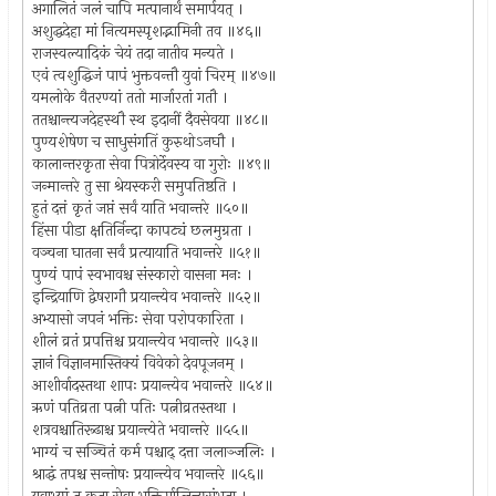
अगालितं जलं चापि मत्पानार्थं समार्पयत् ।
अशुद्धदेहा मां नित्यमस्पृशद्भामिनी तव ॥४६॥
राजस्वल्यादिकं चेयं तदा नातीव मन्यते ।
एवं त्वशुद्धिजं पापं भुक्तवन्तौ युवां चिरम् ॥४७॥
यमलोके वैतरण्यां ततो मार्जारतां गतौ ।
ततश्चान्त्यजदेहस्थौ स्थ इदानीं दैवसेवया ॥४८॥
पुण्यशेषेण च साधुसंगतिं कुरुथोऽनघौ ।
कालान्तरकृता सेवा पित्रोर्देवस्य वा गुरोः ॥४९॥
जन्मान्तरे तु सा श्रेयस्करी समुपतिष्ठति ।
हुतं दत्तं कृतं जप्तं सर्वं याति भवान्तरे ॥५०॥
हिंसा पीडा क्षतिर्निन्दा कापट्यं छलमुग्रता ।
वञ्चना घातना सर्वं प्रत्यायाति भवान्तरे ॥५१॥
पुण्यं पापं स्वभावश्च संस्कारो वासना मनः ।
इन्द्रियाणि द्वेषरागौ प्रयान्त्येव भवान्तरे ॥५२॥
अभ्यासो जपनं भक्तिः सेवा परोपकारिता ।
शीलं व्रतं प्रपत्तिश्च प्रयान्त्येव भवान्तरे ॥५३॥
ज्ञानं विज्ञानमास्तिक्यं विवेको देवपूजनम् ।
आशीर्वादस्तथा शापः प्रयान्त्येव भवान्तरे ॥५४॥
ऋणं पतिव्रता पत्नी पतिः पत्नीव्रतस्तथा ।
शत्रवश्चातिरूढाश्च प्रयान्त्येते भवान्तरे ॥५५॥
भाग्यं च सञ्चितं कर्म पश्चाद् दत्ता जलाञ्जलिः ।
श्राद्धं तपश्च सन्तोषः प्रयान्त्येव भवान्तरे ॥५६॥