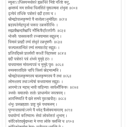
न्यूनाऽऽधिक्यमथोत्तरं ह्यरुचिरं मिष्टं गरिष्टं कटु,
क्षन्तव्यं मम सर्वथा विलसितं युक्तात्मना शंभुना ॥८०॥
इत्येवं राधिके पत्रोत्तरं ददौ हराय च ।
श्रीमद्गोपालकृष्णो वै नारदेनाऽनुमोदितः ॥८१॥
ब्रहस्पतेर्महापूजां चकार रत्नकोटिभिः ।
सद्वस्त्रैश्चन्दनैश्चापि मौक्तिकैर्हारतर्पणैः ॥८२॥
भोजनैः पानसत्कारै रञ्जयामास सद्गुरुम् ।
विमानं प्रददौ रम्यं संभृतं रत्नभूषणैः ॥८३॥
कल्पलतान्वितं रम्यं समारुरोह सद्गुरुः ।
प्रतिपद्दिवसे प्रातर्ययौ काशीं विहायसा ॥८४॥
ददौ पत्रोत्तरं पत्रं शंभवे मुमुदे हरः ।
वाचयामास मांगल्यपत्रं च मुमुदे पुनः ॥८५॥
नमस्कारादिकं चापि विनयं स्नेहमात्मनि ।
श्रीमद्गोपालकृष्णस्य बालकृष्णस्य वै तथा ॥८६॥
लोमशस्य तथाऽन्येषां कथयामास सद्गुरुः ।
आगमोऽत्र महान् भावी वाहिन्याः सार्वलौकिकः ॥८७॥
उभयोः ख्यातयोः सतोः प्राधान्येन जगत्त्रयम् ।
आगमिष्यति वै दाने समये गुरुरब्रवीत्। ॥८८॥
शंभुः प्रसन्नहृदयः प्राहू गुरुं यथाबलम् ।
पुण्यपात्रस्यांऽगणे वै भवेत् त्रैलोक्यमागतम् ॥८९॥
यथायोग्यं करिष्यामः सेवां लोकोत्तरां शुभाम् ।
कोटिकोट्यर्बुदाब्जा मे गणा लोके वसन्ति च ॥९०॥