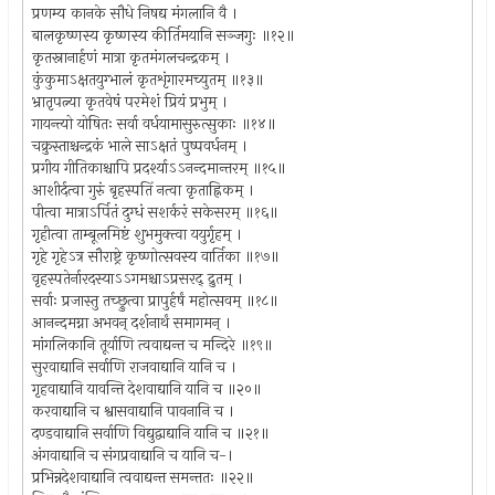
प्रणम्य कानके सौधे निषद्य मंगलानि वै ।
बालकृष्णस्य कृष्णस्य कीर्तिमयानि सञ्जगुः ॥१२॥
कृतस्नानार्हणं मात्रा कृतमंगलचन्द्रकम् ।
कुंकुमाऽक्षतयुग्भालं कृतशृंगारमच्युतम् ॥१३॥
भ्रातृपत्न्या कृतवेषं परमेशं प्रियं प्रभुम् ।
गायन्त्यो योषितः सर्वा वर्धयामासुरुत्सुकाः ॥१४॥
चक्रुस्ताश्चन्द्रकं भाले साऽक्षतं पुष्पवर्धनम् ।
प्रगीय गीतिकाश्चापि प्रदर्श्याऽऽनन्दमान्तरम् ॥१५॥
आशीर्दत्वा गुरुं बृहस्पतिं नत्वा कृताह्निकम् ।
पीत्वा मात्राऽर्पितं दुग्धं सशर्करं सकेसरम् ॥१६॥
गृहीत्वा ताम्बूलमिष्टं शुभमुक्त्वा ययुर्गृहम् ।
गृहे गृहेऽत्र सौराष्ट्रे कृष्णोत्सवस्य वार्तिका ॥१७॥
वृहस्पतेर्नारदस्याऽऽगमश्चाऽप्रसरद् द्रुतम् ।
सर्वाः प्रजास्तु तच्छ्रुत्वा प्रापुर्हर्षं महोत्सवम् ॥१८॥
आनन्दमग्ना अभवन् दर्शनार्थं समागमन् ।
मांगलिकानि तूर्याणि त्ववाद्यन्त च मन्दिरे ॥१९॥
सुरवाद्यानि सर्वाणि राजवाद्यानि यानि च ।
गृहवाद्यानि यावन्ति देशवाद्यानि यानि च ॥२०॥
करवाद्यानि च श्वासवाद्यानि पावनानि च ।
दण्डवाद्यानि सर्वाणि विद्युद्वाद्यानि यानि च ॥२१॥
अंगवाद्यानि च संगप्रवाद्यानि च यानि च-।
प्रभिन्नदेशवाद्यानि त्ववाद्यन्त समन्ततः ॥२२॥