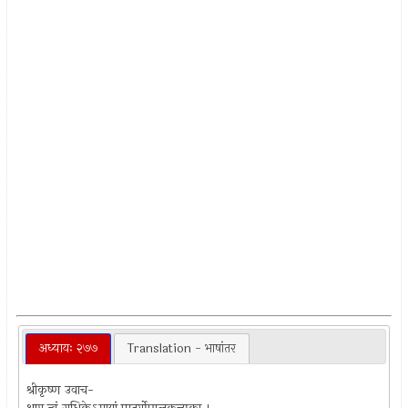
अध्यायः २७७
Translation - भाषांतर
श्रीकृष्ण उवाच-