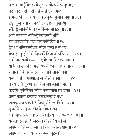
प्रकाशं कर्तुमिच्छन्तो मुदा रासोत्सवं व्यधुः ॥३४॥
नरो नारी नरो नारी नरो नारी भ्रमात्मकाः ।
भ्रमन्तोऽपि च गायन्तो बालकृष्णगुणान् जगुः ॥३५॥
दृष्ट्वा कुंकुमवाप्यां तद् दिव्यदृष्ट्या पुरादिषु ।
सौराष्ट्रे सार्वभौमे च गुरुर्विस्मयमावहत् ॥३६॥
अहो भागवती भक्तिर्भूरिस्नेहमयी भुवि ।
महःपत्रप्रसंगेन मया दृष्टा जनेष्विह ॥३७॥
ईदृशा भक्तिमन्तोऽत्र लोके मुक्ता न संशयः ।
येषां हृत्सु हरेर्भावो दिव्यातिदिव्यकोऽस्ति यत् ॥३८॥
अहो नारायणी धन्या लक्ष्मीः सा शिवकन्यका ।
या वै प्राप्स्यति धामेशं ख्यातं कान्तं हि शाश्वतम् ॥३९॥
राधातोऽपि परं चास्याः सोपानं ज्ञायते मया ।
यस्याः पतिः परश्चास्ते सोर्ध्वसोपानगा यतः ॥४०॥
कन्याऽपि कृष्णपत्नी चेज् जगन्माता प्रगद्यते।
वृद्धापि कुब्जिका लोके कृष्णयोगा प्रशस्यते ॥४१॥
वृन्दा तुलसी दैत्यस्य जलंधरस्य वै तथा ।
शंखचूडस्य पत्न्यौ ते विष्णुयोगे रमानिभे ॥४२॥
पूजनीये जगद्वन्द्ये मोक्षदेऽभवतां सदा ।
अहो कृष्णस्य माहात्म्यं ब्रह्मप्रिया असंख्यकाः ॥४३॥
वर्तन्तेऽस्यास्तु वै लक्ष्म्या गौरवं नैव यान्ति ताः ।
लक्ष्म्यर्थं लिख्यते लग्नपत्रं यन्नाऽन्यसदृशम् ॥४४॥
लक्ष्म्यर्थं गम्यते येन नान्यसमो बृहस्पतिः ।