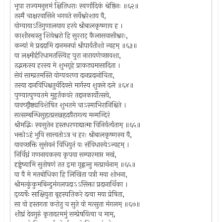
भूपा राज्यमनुत्तमं क्षितिधराः स्वर्णादिकं श्रेष्ठिनः ॥६२॥
तस्मै चाक्षरवासिने भगवते सर्वेश्वरेशाय वै,
योग्यायाऽतिगुणालयाय हरये श्रीबालकृष्णाय ह ।
काशीस्थस्तु शिवेश्वरो हि सुरराट् कैलासवासीश्वरः,
कन्यां मे प्रददामि दानमनघां श्रीपार्वतीशो न्वहम् ॥६३॥
या लक्ष्मीर्हरिधामतस्त्विह पुरा नारायणेच्छावशा,
तद्भक्तस्य हरस्य मे शुभगृहे प्राकट्यमासादिता ।
सेयं साम्प्रतमस्ति योग्यवरणा दानप्रदानोचिता,
तस्या दानविधिश्चतुर्थदिवसे मार्गस्य शुक्ले दले ॥६४॥
पुण्यात्पुण्यतमे मुहूर्तकवरे तद्दानकार्योत्सवे,
यावच्छ्रैष्ठ्यविशेषित शुभतमे चाऽस्माभिरानिश्चिते ।
सत्सम्बन्धिसुहृत्प्रसन्नहृदयैरागत्य मन्मन्दिरं
श्रीमद्भिः स्वसुतेन हस्तधरणाद्यात्मा विनिर्वर्त्यताम् ॥६५॥
भक्तोऽहं भुवि सात्त्वतोऽत्र च हरः श्रीबालकृष्णस्य वै,
यावच्छक्ति सुसेवनं विधियुतं वः संविधास्येऽन्वहम् ।
निर्विघ्नं गणनायकस्य कृपया सम्पारमाप्त मखं,
दृष्ट्वेष्यामि सुतोषणं तत इमा गृह्णन्तु मत्प्रार्थनाम् ॥६५॥
या वै मे मतबोधिका हि लिखिता पत्री मया शोभना,
श्रीमत्कुंकुमबिन्दुमंगलपदाऽऽसिक्ता प्रदानार्थिका ।
द्व्यर्षेः साक्षियुता बृहस्पतिकरे दत्वा मया प्रेषिता,
सा वो हस्तगता करोतु च सुते वो मत्सुता मंगलम् ॥६७॥
शीघ्रं देवगुरुं कृतादरममुं सम्प्रेषयित्वा च माम्,