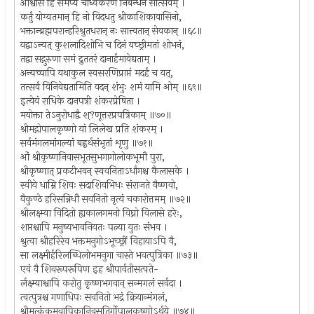
आश्वासे हि समर्प्य चोर्ध्वकरणे निबन्धनं सोत्सवम् ।
कर्तुं योग्यतमान् हि नो विदधतु श्रीकाशिकावासिनो,
भक्तान्ब्रह्मपरान्हरिश्रुतधरान् नः सात्त्वतान् सेवकान् ॥६८॥
यद्वाऽन्यत् कुशलादिशोभि च दिनं यच्छ्रीमतां शोभनं,
तद्वा सद्गुरुणा समं द्रुततरं दानार्हमावेद्यताम् ।
अन्यच्चापि यथाकुल स्वसरणिप्राप्तं मदर्हं च यत्,
तत्सर्वं विनिवेद्यतामिति वदन् शंभुः शमं यामि ओम् ॥६९॥
इत्येवं राधिके दानपत्री शंकरप्रेषिता ।
मयोक्ता तेऽनुरोधाद्वै श्?णूत्तरप्रपत्रिकाम् ॥७०॥
श्रीमद्गोपालकृष्णो यां लिलेख प्रति शंकरम् ।
सर्वमंगलमांगल्यां बह्वर्थसंभृतां शृणु ॥७१॥
ओं श्रीकृष्णनिवासभूतसुभगागोलोकभूमौ पुरा,
श्रीकृष्णात् प्रकटीभवन् स्ववनिताऽर्धांगश्च कैलासके ।
स्वीये धाम्नि शिवः सदाशिवभिधः संराजते वैष्णवो,
वैकुण्ठे हरिसन्निधौ सवनितो नृत्यं चकारोत्तमम् ॥७२॥
श्रीलक्ष्म्या विदितो ह्यकालगमनो विघ्नो विलासे हरेः,
शप्तश्चापि मनुष्यभावनियतः पत्न्या युतः संभव ।
श्रुत्वा श्रीहरिरेव भक्तमनुगोऽभूच्छ्रीं विहायाऽपि वै,
सा लक्ष्मीर्हरिलब्धिलोभमनुगा चास्ते भवत्पुत्रिका ॥७३॥
एवं वै शिवरूपरूपिण इह श्रीपार्वतीसत्पते-
र्लक्ष्म्याश्चापि करोतु कृष्णभगवान् सन्मगलं सर्वदा ।
त्वत्पुत्रश्च गणाधिपः सवनितो भद्रं क्रियान्मंगलं,
श्रीमत्कुंकुमवापिकानिवसतिर्गोपालकृष्णोऽर्थये ॥७४॥