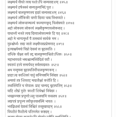
लक्ष्म्यर्थं गीयते त्वद्य यशोऽपि नान्यसदृशम् ॥४५॥
लक्ष्म्यर्थं हर्षजननं नान्यतुल्यमिदं पुरा ।
लक्ष्म्यर्थं बालकृष्णस्य हृदयं नान्यसदृशम् ॥४६॥
लक्ष्म्यर्थं लौकिकी वाणी दिव्या चाद्य विभाव्यते ।
लक्ष्म्यर्थं लोकचाञ्चल्यं कल्याणकृद् विलोक्यते ॥४७॥
अहो लोकस्य लोकत्वं लक्ष्मीकृष्णावलोकनात् ।
याथार्थ्यं भजते त्वद्य दिव्यालोकात्मकं हि यत् ॥४८॥
अहो मे भाग्यमूर्ध्वं वै तत्स्थानं सार्थकं मम ।
गुरुश्चोर्ध्वः सदा जातो लक्ष्मीपत्रप्रप्रेषणात् ॥४९॥
इत्याश्चर्यमयो विप्रो देवानां स बृहस्पतिः ।
राधिके वीक्ष्य सर्वं तद् बालकृष्णाश्रितोऽधिकः ॥५०॥
महाभागवतो भक्तश्चात्मनिवेदितां ययौ ।
स्वरूपं हरये समार्पयत् सर्वस्वदानतः ॥५१॥
अथ गन्तुमना बृहस्पतिर्गोपालकृष्णकम् ।
प्राहाऽद्य काशिकां यातुं समिच्छामि निवेदय ॥५२॥
अमायां तत्र शिवराट् मत्प्रतीक्षां करोति हि ।
तथास्त्विति च गोपालः प्राह चान्यद् बृहस्पतिम् ॥५३॥
याहि शीघ्रं गुरो! काशीं शिवेश्वरं निवेदय ।
भवद्वाञ्च्छा प्रपूर्णाऽस्तु पालयामि वचस्तव ॥५४॥
लग्नपत्रं प्रपूज्य स्वीकृतवानस्मि भावतः ।
भवद्विधानां देवानां निश्चितं तत्सुखावहम् ॥५५॥
विपरीतं वैपरीत्ये परिणमेत कष्टदम् ।