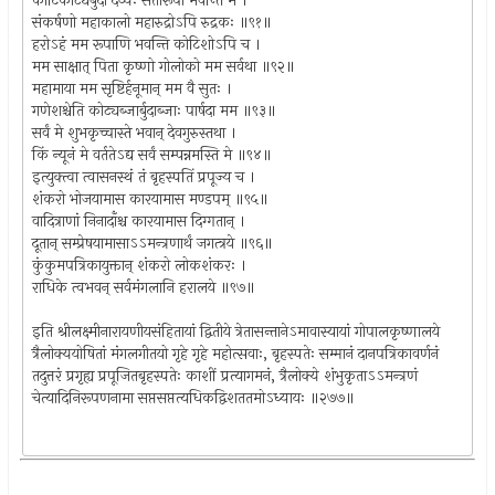
कोटिकोट्यर्बुदा देव्यः सतीरूपा भवन्ति मे ।
संकर्षणो महाकालो महारुद्रोऽपि रुद्रकः ॥९१॥
हरोऽहं मम रूपाणि भवन्ति कोटिशोऽपि च ।
मम साक्षात् पिता कृष्णो गोलोको मम सर्वथा ॥९२॥
महामाया मम सृष्टिर्हनूमान् मम वै सुतः ।
गणेशश्चेति कोट्यब्जार्बुदाब्जाः पार्षदा मम ॥९३॥
सर्वं मे शुभकृच्चास्ते भवान् देवगुरुस्तथा ।
किं न्यूनं मे वर्ततेऽद्य सर्वं सम्पन्नमस्ति मे ॥९४॥
इत्युक्त्वा त्वासनस्थं तं बृहस्पतिं प्रपूज्य च ।
शंकरो भोजयामास कारयामास मण्डपम् ॥९५॥
वादित्राणां निनादाँश्च कारयामास दिग्गतान् ।
दूतान् सम्प्रेषयामासाऽऽमन्त्रणार्थं जगत्त्रये ॥९६॥
कुंकुमपत्रिकायुक्तान् शंकरो लोकशंकरः ।
राधिके त्वभवन् सर्वमंगलानि हरालये ॥९७॥
इति श्रीलक्ष्मीनारायणीयसंहितायां द्वितीये त्रेतासन्तानेऽमावास्यायां गोपालकृष्णालये
त्रैलोक्ययोषितां मंगलगीतयो गृहे गृहे महोत्सवाः, बृहस्पतेः सम्मानं दानपत्रिकावर्णनं
तदुत्तरं प्रगृह्य प्रपूजितबृहस्पतेः काशीं प्रत्यागमनं, त्रैलोक्ये शंभुकृताऽऽमन्त्रणं
चेत्यादिनिरूपणनामा सप्तसप्तत्यधिकद्विशततमोऽध्यायः ॥२७७॥