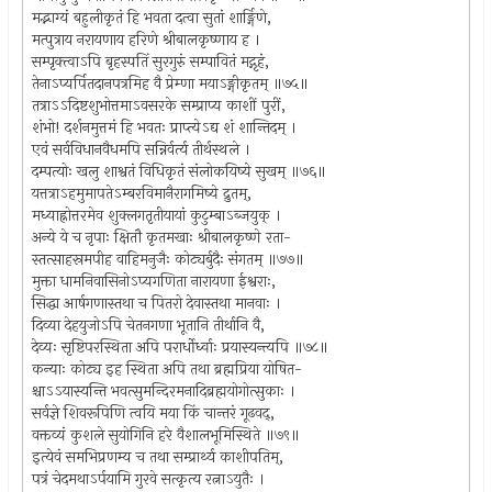
मद्भाग्यं बहुलीकृतं हि भवता दत्वा सुतां शार्ङ्गिणे,
मत्पुत्राय नरायणाय हरिणे श्रीबालकृष्णाय ह ।
सम्पृक्त्वाऽपि बृहस्पतिं सुरगुरुं सम्पावितं मद्गृहं,
तेनाऽप्यर्पितदानपत्रमिह वै प्रेम्णा मयाऽङ्गीकृतम् ॥७५॥
तत्राऽऽदिष्टशुभोत्तमाऽवसरके सम्प्राप्य काशीं पुरीं,
शंभो! दर्शनमुत्तमं हि भवतः प्राप्त्येऽद्य शं शान्तिदम् ।
एवं सर्वविधानवैधमपि सन्निर्वर्त्य तीर्थस्थले ।
दम्पत्योः खलु शाश्वतं विधिकृतं संलोकयिष्ये सुखम् ॥७६॥
यत्तत्राऽहमुमापतेऽम्बरविमानैरागमिष्ये द्रुतम्,
मध्याह्नोत्तरमेव शुक्लगतृतीयायां कुटुम्बाऽब्जयुक् ।
अन्ये ये च नृपाः क्षितौ कृतमखाः श्रीबालकृष्णे रता-
स्तत्साहस्रमपीह वाहिमनुजैः कोट्यर्बुदैः संगतम् ॥७७॥
मुक्ता धामनिवासिनोऽप्यगणिता नारायणा ईश्वराः,
सिद्धा आर्षगणास्तथा च पितरो देवास्तथा मानवाः ।
दिव्या देहयुजोऽपि चेतनगणा भूतानि तीर्थानि वै,
देव्यः सृष्टिपरस्थिता अपि परार्धोर्ध्वाः प्रयास्यन्त्यपि ॥७८॥
कन्याः कोट्य इह स्थिता अपि तथा ब्रह्मप्रिया योषित-
श्चाऽऽयास्यन्ति भवत्सुमन्दिरमनादिब्रह्मयोगोत्सुकाः ।
सर्वज्ञे शिवरूपिणि त्वयि मया किं चान्तरं गूढवद्,
वक्तव्यं कुशले सुयोगिनि हरे वैशालभूमिस्थिते ॥७९॥
इत्येवं समभिप्रणम्य च तथा सम्प्रार्थ्य काशीपतिम्,
पत्रं चेदमथाऽर्पयामि गुरवे सत्कृत्य रत्नाऽयुतैः ।