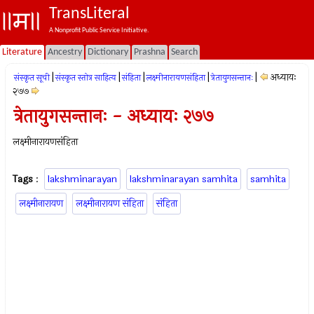
TransLiteral
A Nonprofit Public Service Initiative.
Literature
Ancestry
Dictionary
Prashna
Search
|
|
|
|
|
अध्यायः
संस्कृत सूची
संस्कृत स्तोत्र साहित्य
संहिता
लक्ष्मीनारायणसंहिता
त्रेतायुगसन्तानः
२७७
त्रेतायुगसन्तानः - अध्यायः २७७
लक्ष्मीनारायणसंहिता
Tags
:
lakshminarayan
lakshminarayan samhita
samhita
लक्ष्मीनारायण
लक्ष्मीनारायण संहिता
संहिता