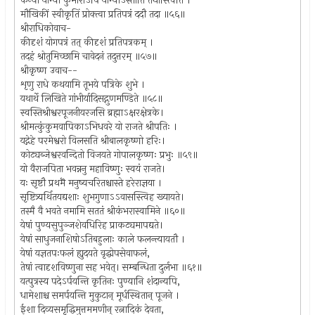
कन्या योग्या कुमारोऽपि योग्योऽस्तीति तथास्त्विति ।
मौखिकीं स्वीकृतिं प्रोक्त्वा प्रतिपत्रं ददौ तदा ॥५६॥
श्रीराधिकोवाच-
कीदृशं योगपत्रं तत् कीदृशं प्रतिपत्रकम् ।
तदहं श्रोतुमिच्छामि चावेदनं तदुत्तरम् ॥५७॥
श्रीकृष्ण उवाच--
शृणु राधे कथयामि तूभये पत्रिके शुभे ।
यथार्थे लिखिते गांभीर्यादिसद्गुणमण्डिते ॥५८॥
स्वस्तिश्रीश्वरपूजनीयरजसि ब्रह्माऽक्षरक्षेत्रके।
श्रीमत्कुंकुमवापिकाऽभिधवरे यो राजते श्रीपतिः ।
यद्गेहे परमेश्वरो विलसति श्रीबालकृष्णो हरिः।
कोट्यब्जेश्वरवन्दितो विजयते गोपालकृष्णः प्रभुः ॥५९॥
यो वैराजपिता भवन्ननु महाविष्णुः स्वयं राजते।
यः सृष्टौ प्रथमॆ मनुष्यचरितश्चास्ते हरेराज्ञया ।
सृष्टित्र्यर्थितयद्यशाः शुभगुणाऽऽवासस्त्विह ख्यायते।
तस्मै वै भवते नमामि सततं श्रीकंभरास्वामिने ॥६०॥
येषां पुण्यसुपुञ्जशेवधिरिह प्राकट्यमापद्यते।
येषां साधुजनाशिषोऽतिबहुलाः काले फलन्त्यायतौ ।
येषां यज्ञतपःफलं ह्युदयते वृद्धोपसेवाफलं,
तेषां त्वादृशविष्णुना सह भवेत्। सम्बन्धिता दुर्लभा ॥६१॥
यत्पुत्रस्य पदेऽर्पयन्ति कृतिनः पुण्यानि शंदान्यपि,
धामेशाश्च समर्पयन्ति मुकुटान् मूर्धस्थितान् पूजने ।
ईशा दिव्यसमृद्धिमुत्तममणीन् रत्नादिकं देवता,