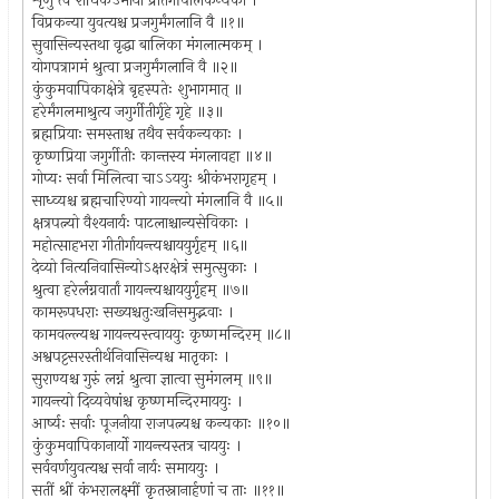
शृणु त्वं राधिकेऽमायां प्रातर्गोपालकन्यका ।
विप्रकन्या युवत्यश्च प्रजगुर्मंगलानि वै ॥१॥
सुवासिन्यस्तथा वृद्धा बालिका मंगलात्मकम् ।
योगपत्रागमं श्रुत्वा प्रजगुर्मंगलानि वै ॥२॥
कुंकुमवापिकाक्षेत्रे बृहस्पतेः शुभागमात् ॥
हरेर्मंगलमाश्रुत्य जगुर्गीतीर्गृहे गृहे ॥३॥
ब्रह्मप्रियाः समस्ताश्च तथैव सर्वकन्यकाः ।
कृष्णप्रिया जगुर्गीतीः कान्तस्य मंगलावहा ॥४॥
गोप्यः सर्वा मिलित्वा चाऽऽययुः श्रीकंभरागृहम् ।
साध्व्यश्च ब्रह्मचारिण्यो गायन्त्यो मंगलानि वै ॥५॥
क्षत्रपत्न्यो वैश्यनार्यः पाटलाश्चान्यसेविकाः ।
महोत्साहभरा गीतीर्गायन्त्यश्चाययुर्गृहम् ॥६॥
देव्यो नित्यनिवासिन्योऽक्षरक्षेत्रं समुत्सुकाः ।
श्रुत्वा हरेर्लग्नवार्तां गायन्त्यश्चाययुर्गृहम् ॥७॥
कामरूपधराः सख्यश्चतुःखनिसमुद्भवाः ।
कामवल्ल्यश्च गायन्त्यस्त्वाययुः कृष्णमन्दिरम् ॥८॥
अश्वपट्टसरस्तीर्थनिवासिन्यश्च मातृकाः ।
सुराण्यश्च गुरुं लग्नं श्रुत्वा ज्ञात्वा सुमंगलम् ॥९॥
गायन्त्यो दिव्यवेषांश्च कृष्णमन्दिरमाययुः ।
आर्ष्यः सर्वाः पूजनीया राजपत्न्यश्च कन्यकाः ॥१०॥
कुंकुमवापिकानार्यो गायन्त्यस्तत्र चाययुः ।
सर्ववर्णयुवत्यश्च सर्वा नार्यः समाययुः ।
सतीं श्रीं कंभरालक्ष्मीं कृतस्नानार्हणां च ताः ॥११॥