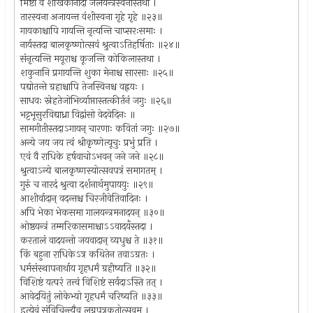
मिष्टा वै शंखिकानादा जलयन्त्रस्वनास्तथा ।
तारस्वना अजायन्त वंशीस्वना गृहे गृहे ॥२३॥
गायकाश्चापि गायन्ति नृत्यन्ति चाप्सरःसमाः ।
नार्यस्तदा बालकृष्णोत्सवं श्रुत्वाऽतिहर्षिताः ॥२४॥
संनृत्यन्ति मयूराश्च कूजन्ति कोकिलास्तथा ।
शकुनानि प्रगायन्ति शुका मेनाश्च सारसाः ॥२५॥
पद्योतन्ते ग्रहाश्चापि तेजस्विनश्च वह्नयः ।
साधवः स्नेहतेजोभिर्व्याप्तास्तत्कीर्तनं जगुः ॥२६॥
भट्टभूसुरविद्याध्रा विद्वांसो वेदवेदिनः ॥
सामगीतीस्तदाऽगायन् चारणाः कवितां जगुः ॥२७॥
अन्ये जय जय त्वं श्रीकृष्णेत्यूचुः प्रभुं प्रति ।
एवं वै राधिके हर्षवाचोऽभवन् जने जने ॥२८॥
श्रुत्वाऽन्ये बालकृष्णस्योत्सवपत्रं समागतम् ।
गुरुं च नारदं श्रुत्वा दर्शनार्थमुपाययुः ॥२९॥
आशीर्वादान् वदन्तश्च चिरजीवेतिवादिनः ।
अपि भेका भेकसमा गालयन्त्रमनादयन् ॥३०॥
ओष्ठयन्त्रं तम्मरिकासमाश्चाऽऽवादयँस्तदा ।
करतालं वादयन्तो जयवादान् व्यधुश्च ते ॥३१॥
किं बहुना राधिकेऽत्र कथितेन तवाऽग्रतः ।
धर्मसंस्थापनार्थाय गृहधर्मं ग्रहीष्यति ॥३२॥
विशिष्टं यत्परं तत्त्वं विशिष्टं सर्वदाऽस्ति तत् ।
आवेदयितुं लोकेभ्यो गृहधर्मं चरिष्यति ॥३३॥
इत्येवं संविचिन्त्यैव लग्नपत्रकृतोत्सवम् ।