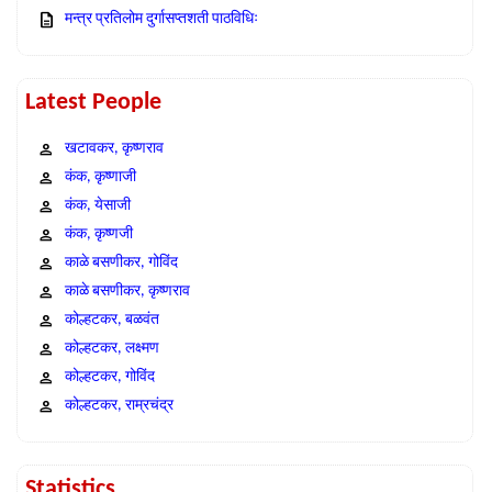
मन्त्र प्रतिलोम दुर्गासप्तशती पाठविधिः
Latest People
खटावकर, कृष्णराव
कंक, कृष्णाजी
कंक, येसाजी
कंक, कृष्णजी
काळे बसणीकर, गोविंद
काळे बसणीकर, कृष्णराव
कोल्हटकर, बळवंत
कोल्हटकर, लक्ष्मण
कोल्हटकर, गोविंद
कोल्हटकर, राम्रचंद्र
Statistics