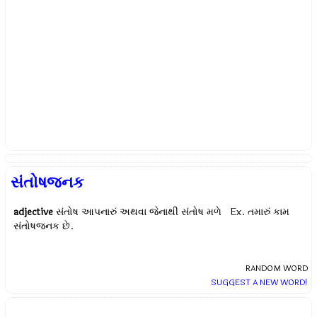
સંતોષજનક
adjective
સંતોષ આપનારું અથવા જેનાથી સંતોષ મળે Ex.
તમારું કામ
સંતોષજનક છે.
RANDOM WORD
SUGGEST A NEW WORD!