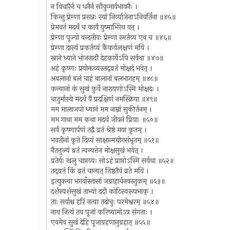
न विचारैर्न च धनैर्न सौकुमार्यभावनैः ।
किन्तु प्रेम्णा प्रसन्नः स्यां निर्व्याजेनाऽनिवर्तिना ॥४५॥
प्रेमवतं मदर्थं च कार्यं युष्माभिरेव यत् ।
प्रेम्णा पूज्यो वन्दनीयः प्रेम्णा स्मर्तव्य एव च ॥४६॥
प्रेम्णा दास्यं प्रकर्तव्यं कैंकर्यलक्षणं मयि ।
स्नाने ध्याने भोजनादौ देहकार्येऽपि सर्वथा ॥४७॥
अहं कृष्णः प्रयोक्तव्यस्तद्व्रतं मोक्षदं भवेत् ।
अबलानां बलं चाहं बालानां बलभागहम् ॥४८॥
कन्यानां कं सुखं कुर्वे नारायणोऽस्मि मोक्षदः ।
चातुर्मास्ये मदर्थं वै प्रदक्षिणं नमस्क्रिया ॥४९॥
मम मालाजपो ध्यानं मम नाम्नां सुकीर्तनम् ।
मम गाथा मम कथा मदर्थं जीवनं प्रियाः ॥५०॥
सर्वं कृष्णार्पणं तद्वै व्रतं श्रेष्ठं मया कृतम् ।
भवतीनां कृते दिव्यं साक्षान्मद्योगसंभृतम् ॥५१॥
नैतत्तुल्यं व्रतं त्वन्यत्तेन मोक्षसुखं भवेत् ।
व्रतेर्यः खलु चाप्तव्यः सोऽहं प्राप्तोऽस्मि सर्वथा ॥५२॥
तद्व्रतं किं व्रतं चान्यत् तिष्ठतैवं व्रते मयि ।
इत्युक्त्वा भगवाँस्तासां जग्राहार्चनवस्तुकम् ॥५३॥
दर्शस्पर्शसुखं ताभ्यो ददौ कोटिस्वरूपभाक् ।
ताः सर्वाश्च हरिं नत्वा तदोचुः परमेश्वरम् ॥५४॥
नाथ नित्यं तव पूजां करिष्यामोऽत्र संगताः ।
एवमेव सुखं देहि पूजाग्रहणानुग्रहात् ॥५५॥