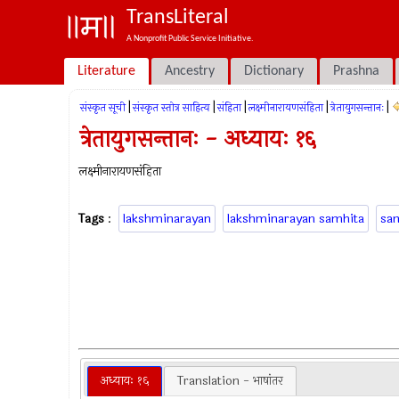
TransLiteral
A Nonprofit Public Service Initiative.
Literature
Ancestry
Dictionary
Prashna
|
|
|
|
|
संस्कृत सूची
संस्कृत स्तोत्र साहित्य
संहिता
लक्ष्मीनारायणसंहिता
त्रेतायुगसन्तानः
त्रेतायुगसन्तानः - अध्यायः १६
लक्ष्मीनारायणसंहिता
Tags
:
lakshminarayan
lakshminarayan samhita
sa
अध्यायः १६
Translation - भाषांतर