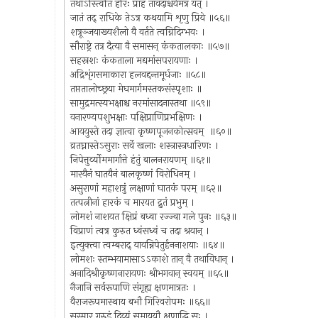
तथाऽस्त्विति हरिः प्राह तावदाश्चर्यमत्र यत् ।
जातं तद् राधिके तेऽत्र कथयामि शृणु प्रिये ॥५६॥
शत्रूञ्जयाख्यशैलो वै वर्तते त्वग्निदिग्भवः ।
सौराष्ट्रे तत्र दैत्या वै समासन् कंकतालकाः ॥५७॥
सहस्रशः कंकताला मद्यमांसपरायणाः ।
अद्रिशृंगसमाकारा हलवद्दन्तमूर्धजाः ॥५८॥
तप्ततालोच्छ्रया मेघमार्गमस्तकसंस्पृशाः ॥
सामुद्रमत्स्यभक्षाश्च नरमांसादनास्तथा ॥५९॥
वनारण्यपशुभक्षाः पक्षिप्राणिप्रभक्षिणः ।
आययुस्ते तदा ज्ञात्वा कृष्णपूजनकोत्सवम् ॥६०॥
व्रतघ्नास्तेऽसुराः सर्वे खलाः शस्त्रास्त्रधारिणः ।
निपेत्तुर्व्योममार्गात्ते हंतुं बालनरायणम् ॥६१॥
मारयैनं घातयैनं बालकृष्णं विरोधिनम् ।
असुराणां महाशत्रुं लक्षाणां घातकं परम् ॥६२॥
तत्पत्नीनां हारकं च मारयत द्रुतं प्रभुम् ।
लोमशं नाशयत क्षिप्रं बध्वा रज्ज्वा गले पुनः ॥६३॥
विप्राणं त्वत्र कुरुत ध्वंसध्वं च तदा श्रयान् ।
इत्युक्त्वा त्वम्बराद् यावन्निपेतुर्हननाशयाः ॥६४॥
लोमशः स्तम्भयामासाऽऽकाशे तान् वै तथाविधान् ।
अनादिश्रीकृष्णनारायणः श्रीभगवान् स्वयम् ॥६५॥
नैजानि सर्वरूपाणि संगृह्य क्षणमात्रतः ।
वैराजरूपमास्थाय बभौ गिरिवरोपमः ॥६६॥
सस्मार गरुडं दिव्यं समाययौ क्षणाद्धि सः ।