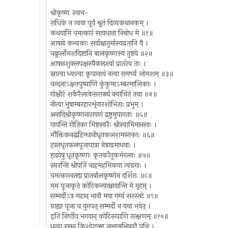
श्रीकृष्ण उवाच-
राधिके न त्वया पूर्वं श्रुतं दिव्यकथानकम् ।
कथयामि चमत्कारं सावधाना निबोध मे ॥१॥
आषाढे कन्यकाः सर्वाश्चातुर्मास्यव्रतानि वै ।
चक्रुर्लोमशदिष्टानि बालकृष्णस्य तुष्टये ॥२॥
आषाढशुक्लपक्षस्यैकादश्यां प्रातरेव ताः ।
स्नात्वा ध्यात्वा कृपानाथं नत्वा समर्च्य लोमशम् ॥३॥
चन्दनाऽक्षतपुष्पाणि कुंकुमाऽम्बरमालिकाः ।
गोक्षीरं शर्करैलाकेसराढ्यं क्वाथितं तथा ॥४॥
नीत्वा भूषाम्बरहारशृंगारशोभिताः प्रभुम् ।
अनादिश्रीकृष्णनारायणं द्रष्टुमुपागताः ॥५॥
गायन्ति गीतिका मिष्टस्वरैः श्रीस्वामिमानसाः ।
मौक्तिकनद्धहिन्धानीधृतकलशमस्तकाः ॥६॥
हस्तधृतफलपूजापात्रा नेत्राग्रमाधवाः ।
हृदयेषु धृतकृष्णाः कृतकौतुकमंगलाः ॥७॥
स्मरन्ति श्रीपतिं चाहमहमिकया त्वग्रगाः ।
चमत्कारस्तदा प्रातर्बालकृष्णेन दर्शितः ॥८॥
मम पूजाकृते कोटिकन्याश्चायान्ति मे गृहम् ।
सम्मर्दोऽत्र महान् भावी मया गम्यं सरस्तटे ॥९॥
ग्राह्या पूजा च युगपत् सम्मर्दो न यथा भवेत् ।
इति निर्णीय भगवान् कोटिरूपाणि तत्क्षणम् ॥१०॥
धृत्वा हसन् किशोरात्मा तासामभिययौ पथि ।