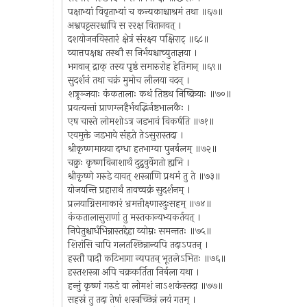
पक्षाभ्यां विवृताभ्यां च कन्यकाश्चाश्रमं तथा ॥६७॥
अश्वपट्टसरश्चापि स ररक्ष वितानवत् ।
दशयोजनविस्तारं क्षेत्रं संरक्ष्य पक्षिराट् ॥६८॥
व्यात्तपक्षश्च तस्थौ स निर्भयश्चाच्युताज्ञया ।
भगवान् द्राक् तस्य पृष्ठं समारुरोह हेतिमान् ॥६९॥
सुदर्शनं तथा चक्रं मुमोच लीलया वदन् ।
शत्रूञ्जयाः कंकतालाः कथं तिष्ठथ निष्क्रियाः ॥७०॥
प्रयत्यन्तां प्राणग्लहैर्भवद्भिर्नष्टभालकैः ।
एष चास्ते लोमशोऽत्र जडभावं विकर्षति ॥७१॥
एवमुक्ते जडभावे संहृते तेऽसुरास्तदा ।
श्रीकृष्णमायया दग्धा हतभाग्या पुनर्बलम् ॥७२॥
चक्रुः कृष्णविनाशार्थं दुद्रुवुर्वेगतो ह्यभि ।
श्रीकृष्णे गरुडे यावत् शस्त्राणि प्रथमं तु ते ॥७३॥
योजयन्ति प्रहारार्थं तावच्चक्रं सुदर्शनम् ।
प्रलयाग्निसमाकारं भ्रमत्तीक्ष्णारदुःसहम् ॥७४॥
कंकतालासुराणां तु मस्तकान्यभ्यकर्तयत् ।
निपेतुश्चार्धभिन्नास्तद्देहा व्योम्नः समन्ततः ॥७५॥
शिरांसि चापि गलतश्छिन्नान्यपि तदाऽपतन् ।
हस्तौ पादौ कटिभागा न्यपतन् भूतलेऽभितः ॥७६॥
हस्तशस्त्रा अपि चक्रकर्तिता निर्बला यथा ।
हन्तुं कृष्णं गरुडं वा लोमशं नाऽशकंस्तदा ॥७७॥
सहस्रं तु तदा तेषां शस्त्रच्छिन्नं लयं गतम् ।