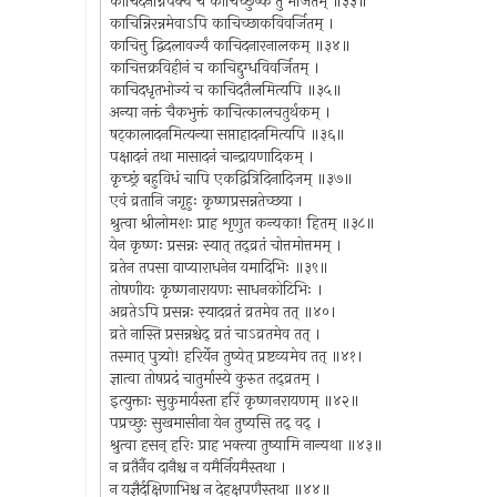
काचिदनग्निपक्वं च काचिच्छुष्कं तु भर्जितम् ॥३३॥
काचिन्निरन्नमेवाऽपि काचिच्छाकविवर्जितम् ।
काचित्तु द्विदलावर्ज्यं काचिदनारनालकम् ॥३४॥
काचित्तक्रविहीनं च काचिद्दुग्धविवर्जितम् ।
काचिदधृतभोज्यं च काचिदतैलमित्यपि ॥३५॥
अन्या नक्तं चैकभुक्तं काचित्कालचतुर्थकम् ।
षट्कालादनमित्यन्या सप्ताहादनमित्यपि ॥३६॥
पक्षादनं तथा मासादनं चान्द्रायणादिकम् ।
कृच्छ्रं बहुविधं चापि एकद्वित्रिदिनादिजम् ॥३७॥
एवं व्रतानि जगृहुः कृष्णप्रसन्नतेच्छया ।
श्रुत्वा श्रीलोमशः प्राह शृणुत कन्यका! हितम् ॥३८॥
येन कृष्णः प्रसन्नः स्यात् तद्व्रतं चोत्तमोत्तमम् ।
व्रतेन तपसा वाप्याराधनेन यमादिभिः ॥३९॥
तोषणीयः कृष्णनारायणः साधनकोटिभिः ।
अव्रतेऽपि प्रसन्नः स्यादव्रतं व्रतमेव तत् ॥४०।
व्रते नास्ति प्रसन्नश्चेद् व्रतं चाऽव्रतमेव तत् ।
तस्मात् पुत्र्यो! हरिर्येन तुष्येत् प्रष्टव्यमेव तत् ॥४१।
ज्ञात्वा तोषप्रदं चातुर्मास्ये कुरुत तद्व्रतम् ।
इत्युक्ताः सुकुमार्यस्ता हरिं कृष्णनरायणम् ॥४२॥
पप्रच्छुः सुखमासीना येन तुष्यसि तद् वद् ।
श्रुत्वा हसन् हरिः प्राह भक्त्या तुष्यामि नान्यथा ॥४३॥
न व्रतैर्नैव दानैश्च न यमैर्नियमैस्तथा ।
न यज्ञैर्दक्षिणाभिश्च न देहक्षपणैस्तथा ॥४४॥