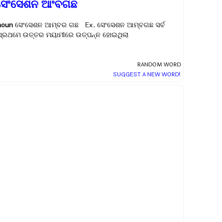
ସେଂସେଶନ ଆଂବଗଛ
noun
ସେଂସେଶନ ଆମ୍ବର ଗଛ Ex.
ସେଂସେଶନ ଆମ୍ବଗଛ ସର୍ବ
ପ୍ରଥମେ ଉତ୍ତର ମୟାମୀରେ ଉତ୍ପନ୍ନ ହୋଇଥିଲା
RANDOM WORD
SUGGEST A NEW WORD!