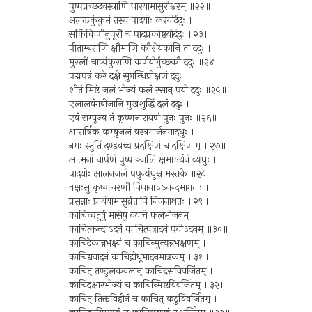
पुष्पप्रच्छदवस्त्राणि धारयामासुरीश्वरम् ॥२२॥
अलक्तकुंकुमं तस्य पादयोः करयोर्ददुः ।
सकिंकिणीनुपूरौ च पादप्रकोष्ठयोर्ददुः ॥२३॥
पीताम्बराणि क्षौमाणि कौशेयकानि ता ददुः ।
मुरलीं चाप्यंकुराणि कर्णयोर्गुच्छकौ ददुः ॥२४॥
पद्मपत्रं करे दक्षे सुगन्धिप्रोक्षणं ददुः ।
शीतं मिष्टं जलं भोज्यं फलं रसान् पयो ददुः ॥२५॥
एलालवंगबीजानि मुखशुद्धिं दलं ददुः ।
एवं सम्पूज्य तं कृष्णनारायणं पुनः पुनः ॥२६॥
आरार्त्रिकं कम्बुजलं वस्त्रमार्जनमादधुः ।
नमः स्तुतिं दण्डवच्च प्रदक्षिणं च दक्षिणाम् ॥२७॥
आत्मनां चार्पणं पुष्पाञ्जलिं क्षमाऽर्थनं व्यधुः ।
पादयोः क्षालनजलं पपुर्न्यधुश्च मस्तके ॥२८॥
वक्षःसु कृष्णचरणौ निधायाऽऽनन्दमागताः ।
प्रसन्नाः प्रार्थयामासुर्व्रतानि निजनाथतः ॥२९॥
काचिच्चतुर्षु मासेषु ययाचे फलभोजनम् ।
काचित्कन्दाऽदनं काचित्पत्रादनं पयोऽदनम् ॥३०॥
काचिदेकान्नभक्ष्यं च काचिन्मुन्यन्नभक्षणम् ।
काचिद्यवादनं काचिद्गोधूमादनमात्रकम् ॥३१॥
काचित् तण्डुलकवलान् काचिद्रसविवर्जितम् ।
काचिदक्षारभोज्यं च काचिन्मिष्टविवर्जितम् ॥३२॥
काचित् तिक्तविहीनं च काचित् कटुविवर्जितम् ।