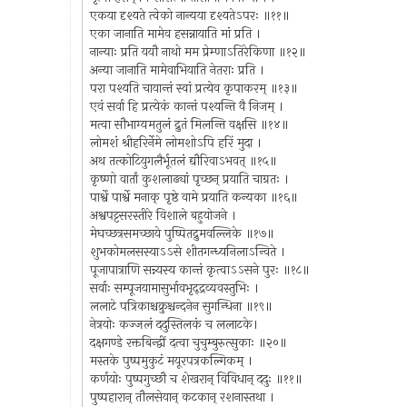
एकया दृश्यते त्वेको नान्यया दृश्यतेऽपरः ॥११॥
एका जानाति मामेव हसन्नायाति मां प्रति ।
नान्याः प्रति ययौ नाथो मम प्रेम्णाऽतिरेकिणा ॥१२॥
अन्या जानाति मामेवाभियाति नेतराः प्रति ।
परा पश्यति चायान्तं स्वां प्रत्येव कृपाकरम् ॥१३॥
एवं सर्वा हि प्रत्येकं कान्तं पश्यन्ति वै निजम् ।
मत्वा सौभाग्यमतुलं द्रुतं मिलन्ति वक्षसि ॥१४॥
लोमशं श्रीहरिर्नेमे लोमशोऽपि हरिं मुदा ।
अथ तत्कोटियुगलैर्भूतलं द्यौरिवाऽभवत् ॥१५॥
कृष्णो वार्तां कुशलाढ्यां पृच्छन् प्रयाति चाग्रतः ।
पार्श्वे पार्श्वे मनाक् पृष्ठे वामे प्रयाति कन्यका ॥१६॥
अश्वपट्टसरस्तीरे विशाले बहुयोजने ।
मेघच्छत्रसमच्छाये पुष्पितद्रुमवल्लिके ॥१७॥
शुभकोमलसस्याऽऽसे शीतगन्ध्यनिलाऽन्विते ।
पूजापात्राणि सन्न्यस्य कान्तं कृत्वाऽऽसने पुरः ॥१८॥
सर्वाः सम्पूजयामासुर्भावभृद्द्रव्यवस्तुभिः ।
ललाटे पत्रिकाश्चक्रुश्चन्दनेन सुगन्धिना ॥१९॥
नेत्रयोः कज्जलं ददुस्तिलकं च ललाटके।
दक्षगण्डे रक्तबिन्द्वीं दत्वा चुचुम्बुरुत्सुकाः ॥२०॥
मस्तके पुष्पमुकुटं मयूरपत्रकल्गिकम् ।
कर्णयोः पुष्पगुच्छौ च शेखरान् विविधान् ददुः ॥११॥
पुष्पहारान् तौलसेयान् कटकान् रशनास्तथा ।