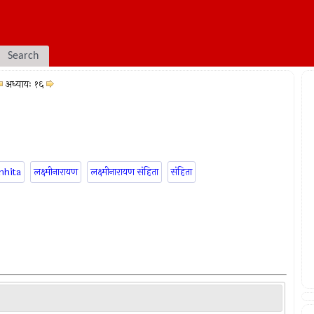
Search
अध्यायः १६
mhita
लक्ष्मीनारायण
लक्ष्मीनारायण संहिता
संहिता