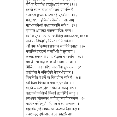
बोधिता देववर्गैश्च तादृङ्मोक्षप्रदं च माम् ॥११॥
ततस्ते ध्यानमग्नाश्च मामिदानीं स्मरन्ति वै ।
अनादिश्रीकृष्णनारायणोऽहं पुरुषोत्तमः ॥१२॥
भवद्भ्यश्च महर्षिभ्यो गतेभ्यो मम दासताम् ।
महाभागवतेभ्यो वश्चाज्ञापयामि सर्वथा ॥१३॥
यूयं यात क्षणात्तत्र पतत्कायाद्रितः परम् ।
वर्षे किंपुरुषे गत्वा प्राग्ज्योतिष्षु तथाऽऽदरात् ॥१४॥
प्राचीनाऽद्रिप्रदेशेषु विचरताऽपि सर्वतः ।
'ओं नमः श्रीकृष्णनारायणाय स्वामिने स्वाहा' ॥१५॥
मन्त्रमिमं प्रदद्ध्वं च सर्वेभ्यो वै सुराज्ञया ।
कन्यारक्षकशंभ्वाद्याः प्रतीक्षन्ते च मामपि ॥१६॥
भवद्भिः सः प्रदेशश्च कार्यो भागवतात्मकः ।
मिलित्वा चारुणाद्यैश्च कारणीया ह्युपासना ॥१७॥
प्रवर्तनीया मे भक्तिर्दास्ये तेषामभीष्टकम् ।
विमानैर्यात वै सर्वे मा चिरं प्रोच्य चेति वै ॥१८॥
ददौ दिव्यं विमानं च भगवान् पुरुषोत्तमः ।
ययुस्ते ऋषयश्चतुर्दश क्षणेन चाम्बरात् ॥१९॥
पतत्काये पर्वतोर्ध्वे विमानं तत् स्थिरं व्यधुः ।
अपश्यन् व्योमसंस्थं च पितृकन्याविमानकम् ॥२०॥
भास्वरं कोटिसूर्याभं विमानं वीक्ष्य कन्यकाः ।
ब्रह्मविष्णुमहेशाद्यास्तथा चारुणपार्षदाः ॥२१॥
जयशब्दान् हर्षनादान् चक्रुरुत्साहसंभताः ।