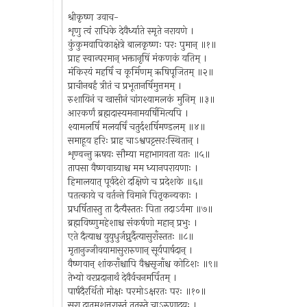
श्रीकृष्ण उवाच-
शृणु त्वं राधिके देवैर्ध्याते स्मृते नरायणे ।
कुंकुमवापिकाक्षेत्रे बालकृष्णः परः पुमान् ॥१॥
प्राह स्वान्परमान् भक्तानृषिं मंकणकं यतिम् ।
मंकिरयं महर्षिं च कूर्मिणम् ऋषिपूजितम् ॥२॥
प्राचीनबर्हं त्रीतं च प्रभूतानर्षिमुत्तमम् ।
रुशायिनं च खासीनं चांगश्यामलकं मुनिम् ॥३॥
आरकर्णं ब्रह्मदास्यमनामयर्षिमित्यपि ।
श्यामलर्षिं मलयर्षिं चतुर्दशर्षिमण्डलम् ॥४॥
समाहूय हरिः प्राह चाऽश्वपट्टसरःस्थितान् ।
शृण्वन्तु ऋषयः सौम्या महाभागवता यतः ॥५॥
तापसा वैष्णवाग्र्याश्च मम ध्यानपरायणाः ।
हिमालयात् पूर्वदेशे दक्षिणे च प्रदेशके ॥६॥
पतत्काये च वर्तन्ते विमाने पितृकन्यकाः ।
प्रधर्षितास्तु ता दैत्यैस्ततः पिता तदाऽर्यमा ॥७॥
ब्रह्मविष्णुमहेशाश्च संकर्षणो महान् प्रभुः ।
एते दैत्याश्च युयुधुर्जघ्नुर्दैत्यासुराँस्ततः ॥८॥
मृतानुज्जीवयामासुरारुणान् सूर्यपार्षदान् ।
वैष्णवान् शांकराँश्चापि वैश्वसृजाँश्च कोटिशः ॥९॥
तेभ्यो वरप्रदानार्थं देवैर्वचनमर्पितम् ।
पार्षदैरर्थितो मोक्षः परमोऽक्षरतः परः ॥१०॥
सुरा दातुमशत्तरास्तं ततस्ते चाऽरुणादयः ।