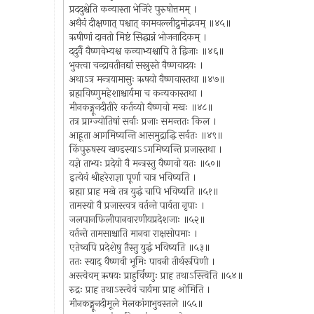
प्रददुश्चेति कन्यास्ता भेजिरे पुरुषोत्तमम् ।
अथैवं दीक्षणात् पश्चात् कामवल्लीद्रुमोद्भवम् ॥४५॥
ऋषीणां दानतो मिष्टं सिद्धान्नं भोजनादिकम् ।
ददुर्वै वैष्णवेभ्यश्च कन्याभ्यश्चापि ते द्विजाः ॥४६॥
भुक्त्वा चन्द्रावतीनद्यां सस्नुस्ते वैष्णवादयः ।
अथाऽत्र मन्त्रयामासुः ऋषयो वैष्णवास्तथा ॥४७॥
ब्रह्मविष्णुमहेशाश्चार्यमा च कन्यकास्तथा ।
मीनकङ्गूनदीतीरे कर्तव्यो वैष्णवो मखः ॥४८॥
तत्र प्राग्ज्योतिषां सर्वाः प्रजाः समन्ततः किल ।
आहूता आगमिष्यन्ति आसमुद्राद्धि सर्वतः ॥४९॥
किंपुरुषस्य खण्डस्याऽऽगमिष्यन्ति प्रजास्तथा ।
यज्ञे ताभ्यः प्रदेयो वै मन्त्रस्तु वैष्णवो यतः ॥५०॥
इत्येवं श्रीहरेराज्ञा पूर्णा चात्र भविष्यति ।
ब्रह्मा प्राह मखे तत्र युद्धं चापि भविष्यति ॥५१॥
तामस्यो वै प्रजास्त्वत्र वर्तन्ते पार्वता नृपाः ।
जलपानफिलीपानवारणीयप्रदेशजाः ॥५२॥
वर्तन्ते तामसाश्चाति मानवा राक्षसोपमाः ।
एतेष्वपि प्रदेशेषु तैस्तु युद्धं भविष्यति ॥५३॥
ततः स्याद् वैष्णवी भूमिः पावनी तीर्थरूपिणी ।
अस्त्वेवम् ऋषयः प्राहुर्विष्णुः प्राह तथाऽस्त्विति ॥५४॥
रुद्रः प्राह तथाऽस्त्वेवं चार्यमा प्राह ओमिति ।
मीनकङ्गूनदीमूले मेलकांगाभुवस्तले ॥५५॥