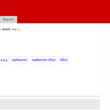
Search
अध्यायः १०८
mhita
लक्ष्मीनारायण
लक्ष्मीनारायण संहिता
संहिता