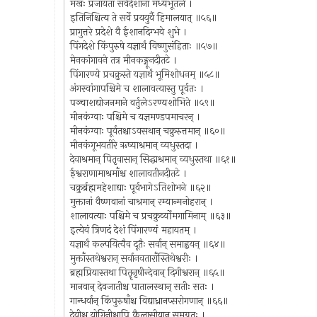
मखः प्रजायतां सर्वदेशानां मध्यभूतले ।
इतिनिश्चित्य ते सर्वे प्रययुर्वै हिमालयात् ॥५६॥
प्रागुत्तरे प्रदेशे वै ईशानदिग्भवे शुभे ।
पिंगदेशे किंपुरुषे यज्ञार्थं विष्णुसंहिताः ॥५७॥
मेनकांगावने तत्र मीनकङ्गूनदीतटे ।
पिंगारण्ये प्रचक्रुस्ते यज्ञार्थं भूमिशोधनम् ॥५८॥
अंगस्वांगापश्चिमे च शालावत्यास्तु पूर्वतः ।
पञ्चाशद्योजनमाने वर्तुलेऽरण्यशोभिते ॥५९॥
मीनकंग्वाः पश्चिमे च यज्ञमण्डपमाचरन् ।
मीनकंग्वाः पूर्वतश्चाऽवसथान् चक्रुरुत्तमान् ॥६०॥
मीनकंगूभयतीरे ऋष्याश्रमान् व्यधुस्तदा ।
देवाश्रमान् पितृवासान् सिद्धाश्रमान् व्यधुस्तथा ॥६१॥
ईश्वराणामाश्रमाँश्च शालावतीनदीतटे ।
चक्रुर्ब्रह्ममहेशाद्याः पूर्वभागेऽतिशोभने ॥६२॥
मुक्तानां वैष्णवानां चाश्रमान् रम्यान्मनोहरान् ।
शालावत्याः पश्चिमे च प्रचक्रुर्व्योमगामिनाम् ॥६३॥
इत्येवं त्रिणदं देशं पिंगारण्यं महायतम् ।
यज्ञार्थं कल्पयित्वैव दूतैः सर्वान् समाह्वयन् ॥६४॥
मुक्ताँस्तथेश्वरान् सर्वानवताराँस्तिथेश्वरीः ।
ब्रह्मप्रियास्तथा पितॄनृषीन्देवान् दिगीश्वरान् ॥६५॥
मानवान् देवजातीश्च पातालस्थान् सतीः सतः ।
गान्धर्वान् किंपुरुषाँश्च विद्याध्रानप्सरोगणान् ॥६६॥
देवीश्च योगिनीश्चापि कैलासीयान् समग्रतः ।