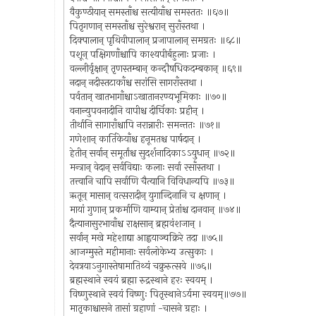
वैकुण्ठीयान् समस्ताँश्च सत्यीयाँश्च समस्ततः ॥६७॥
पितृगणान् समस्ताँश्च सुरेश्वरान् सुराँस्तथा ।
दिक्पालान् पृथिवीपालान् प्रजापालान् समग्रतः ॥६८॥
पशून् पक्षिगणाँश्चापि काश्यपीर्बहुलाः प्रजाः ।
वल्लीर्वृक्षान् तृणस्तम्बान् कन्दौषधिकदम्बकान् ॥६९॥
नदान् नदीस्तटाकाँश्च सरांसि सागराँस्तथा ।
पर्वतान् खातभागाँश्चाऽखातानरण्यभूमिकाः ॥७०॥
वनान्युपवनादीनि वापीश्च दीर्घिकाः प्रहीन् ।
तीर्थानि सागाराँश्चापि नरान्नारीः समन्ततः ॥७१॥
गणेशान् कार्तिकेयाँश्च हनूमतश्च पार्षदान् ।
हेतीन् सर्वान् समूर्तांश्च सुदर्शनादिकाऽऽयु्धान् ॥७२॥
मन्त्रान् वेदान् सर्वविद्याः कलाः सर्वा रसाँस्तथा ।
तत्त्वानि चापि सर्वाणि चैत्यानि विविधान्यपि ॥७३॥
ऋतून् मासान् वत्सरादीन् युगान्दिनानि च क्षणान् ।
मायां गुणान् प्रकर्माणि याम्यान् प्रेतांश्च दानवान् ॥७४॥
दैत्यानासुरभावाँश्च राक्षसान् ब्रह्मवंशजान् ।
सर्वान् मखे महेशाद्या आह्वयाञ्चक्रिरे तदा ॥७५॥
आजग्मुस्ते महीमानाः सर्वलोकेभ्य उत्सुकाः ।
देवत्रयाऽनुगास्तेषामातिथ्यं चक्रुरुत्सवे ॥७६॥
ब्रह्मस्थाने स्वयं ब्रह्मा रुद्रस्थाने हरः स्वयम् ।
विष्णुस्थाने स्वयं विष्णुः पितृस्थानेऽर्यमा स्वयम्॥७७॥
मातृकाश्चासने तासां ग्रहाणां -चासने ग्रहाः ।