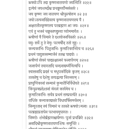
ऋषयोऽपि तदा कृष्णनारायणो जयत्विति ॥२२॥
इत्येवं जयशब्दाँश्च प्रचक्रुर्व्योमसंस्तरे ।
जय कृष्ण जय नारायण श्रीपुरुषोत्तम ॥२ ३॥
जयोऽस्त्वनादिदेवस्य कृष्णनारायणस्य वै ।
अक्षरातीतकृष्णस्य परब्रह्मण आ जयः ॥२४॥
एवं तु भजनं चक्रुस्तच्छ्रुत्वा व्योममार्गतः ।
ऋषीणां वै विमाने ते दशयोजनविस्तरे ॥२५॥
ययुः सर्वे तु ते नेमुः परमर्षीन् ततो मुहुः ।
कन्यकाभिः पितृजाभिः कुमारिकाभिरेव च ॥२६॥
प्रथमं पादुकासम्मार्जनं ततश्च पादयोः ।
ऋषीणां सेवनं पादप्रक्षालनं फलार्पणम् ॥२७॥
जलार्पणं स्वागतादि चन्दनाद्यर्घ्यमित्यपि ।
स्वासनादि प्रदत्तं च मधुपर्कादिकं कृतम् ॥२८॥
ततस्तेषु च देशेषु तत्पद्धत्या निरन्तरम् ।
प्राघूणिकानां सन्मानं कुमारीभिर्विधीयते ॥२९॥
किंपुरुषप्रदेशानां मंगलं कार्यमेव च ।
कुमारिकाभिः सर्वत्र प्रथमं सम्प्रवर्त्यते ॥३०॥
राधिके कन्यकाद्यास्ते विधायर्षिसमर्चनम् ।
निन्युरतान् स्वं विमानं च ततस्ते ऋषयोऽमलाः ॥३१॥
परब्रह्मप्रतापेन परभावमुपागतः ।
विष्णोः शंभोर्ब्रह्मणश्चार्यम्णः पूजां प्रचक्रिरे ॥३२॥
अनादिश्रीकृष्णनारायणशिषः समूचिरे ।