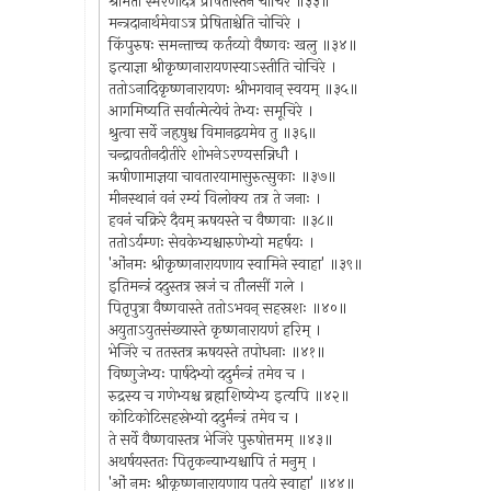
श्रीमतां स्मरणादत्र प्रेषितास्तेन चोचिरे ॥३३॥
मन्त्रदानार्थमेवाऽत्र प्रेषिताश्चेति चोचिरे ।
किंपुरुषः समन्ताच्च कर्तव्यो वैष्णवः खलु ॥३४॥
इत्याज्ञा श्रीकृष्णनारायणस्याऽस्तीति चोचिरे ।
ततोऽनादिकृष्णनारायणः श्रीभगवान् स्वयम् ॥३५॥
आगमिष्यति सर्वात्मेत्येवं तेभ्यः समूचिरे ।
श्रुत्वा सर्वे जहृषुश्च विमानद्वयमेव तु ॥३६॥
चन्द्रावतीनदीतीरे शोभनेऽरण्यसन्निधौ ।
ऋषीणामाज्ञया चावतारयामासुरुत्सुकाः ॥३७॥
मीनस्थानं वनं रम्यं विलोक्य तत्र ते जनाः ।
हवनं चक्रिरे दैवम् ऋषयस्ते च वैष्णवाः ॥३८॥
ततोऽर्यम्णः सेवकेभ्यश्चारुणेभ्यो महर्षयः ।
'ओंनमः श्रीकृष्णनारायणाय स्वामिने स्वाहा' ॥३९॥
इतिमन्त्रं ददुस्तत्र स्रजं च तौलसीं गले ।
पितृपुत्रा वैष्णवास्ते ततोऽभवन् सहस्रशः ॥४०॥
अयुताऽयुतसंख्यास्ते कृष्णनारायणं हरिम् ।
भेजिरे च ततस्तत्र ऋषयस्ते तपोधनाः ॥४१॥
विष्णुजेभ्यः पार्षदेभ्यो ददुर्मन्त्रं तमेव च ।
रुद्रस्य च गणेभ्यश्च ब्रह्मशिष्येभ्य इत्यपि ॥४२॥
कोटिकोटिसहस्रेभ्यो ददुर्मन्त्रं तमेव च ।
ते सर्वे वैष्णवास्तत्र भेजिरे पुरुषोत्तमम् ॥४३॥
अथर्षयस्ततः पितृकन्याभ्यश्चापि तं मनुम् ।
'ओं नमः श्रीकृष्णनारायणाय पतये स्वाहा' ॥४४॥