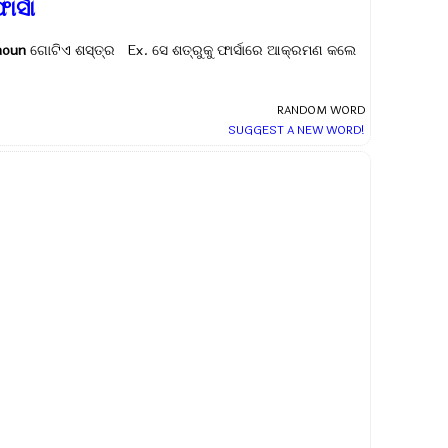
ାର୍ସା
noun
ଗୋଟିଏ ଶସ୍ତ୍ର Ex.
ସେ ଶତ୍ରୁକୁ ଫାର୍ସାରେ ଆକ୍ରମଣ କଲେ
RANDOM WORD
SUGGEST A NEW WORD!