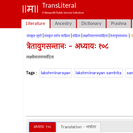
TransLiteral
A Nonprofit Public Service Initiative.
Literature
Ancestry
Dictionary
Prashna
|
|
|
|
|
संस्कृत सूची
संस्कृत स्तोत्र साहित्य
संहिता
लक्ष्मीनारायणसंहिता
त्रेतायुगसन्तानः
त्रेतायुगसन्तानः - अध्यायः १०८
लक्ष्मीनारायणसंहिता
Tags
:
lakshminarayan
lakshminarayan samhita
sa
अध्यायः १०८
Translation - भाषांतर