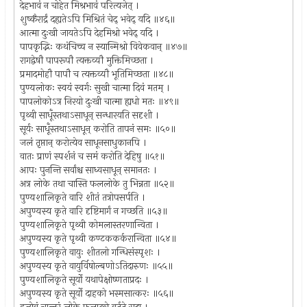
देहभावं न चोहेत मिश्रभावं परित्यजेत् ।
शुष्कैरार्द्रं दह्यतेऽपि मिश्रितं चेद् भवेद् यदि ॥४६॥
आत्मा दुःखी जायतेऽपि देहमिश्रो भवेद् यदि ।
पापकृद्भिः कथंचिच्च न स्यान्मिश्रो विवेकवान् ॥४७॥
रागद्वेषौ पापरूपौ त्यक्तव्यौ मुक्तिमिच्छता ।
प्रमादमोहौ पापौ च त्यक्तव्यौ भूतिमिच्छता ॥४८॥
पुण्यलोकः स्वयं स्वर्गः सुखी चात्मा दिवं मतम् ।
पापलोकोऽत्र निरयो दुःखी चात्मा ह्यधो मतः ॥४९॥
पृथ्वी साधूँस्तथाऽसाधून् सन्धारयति सदृशी ।
सूर्यः साधूँस्तथाऽसाधून् करोति तापनं समः ॥५०॥
जलं तृप्तान् करोत्येव साधूनसाधुकानपि ।
वातः प्राणं स्पर्शनं च समं करोति देहिषु ॥५१॥
आपः पुनन्ति सर्वांश्च साध्वसाधून् समानतः ।
अत्र लोके तथा चास्ति फललोके तु भिन्नता ॥५२॥
पुण्यशालिकृते वारि शीतं तत्रोपसर्पति ।
अपुण्यस्य कृते वारि दृष्टिमार्गं न गच्छति ॥५३॥
पुण्यशालिकृते पृथ्वी कोमलास्तरणान्विता ।
अपुण्यस्य कृते पृथ्वी कण्टककर्करान्विता ॥५४॥
पुण्यशालिकृते वायुः शीतलो गन्धिसंस्पृशः ।
अपुण्यस्य कृते वायुर्विषोल्बणोऽतिदारुणः ॥५५॥
पुण्यशालिकृते सूर्यो यथापेक्षोष्णताप्रदः ।
अपुण्यस्य कृते सूर्यो दाहको भस्मसात्करः ॥५६॥