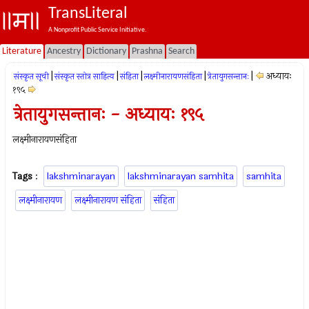
TransLiteral
A Nonprofit Public Service Initiative.
Literature
Ancestry
Dictionary
Prashna
Search
|
|
|
|
|
अध्यायः
संस्कृत सूची
संस्कृत स्तोत्र साहित्य
संहिता
लक्ष्मीनारायणसंहिता
त्रेतायुगसन्तानः
१९५
त्रेतायुगसन्तानः - अध्यायः १९५
लक्ष्मीनारायणसंहिता
Tags
:
lakshminarayan
lakshminarayan samhita
samhita
लक्ष्मीनारायण
लक्ष्मीनारायण संहिता
संहिता