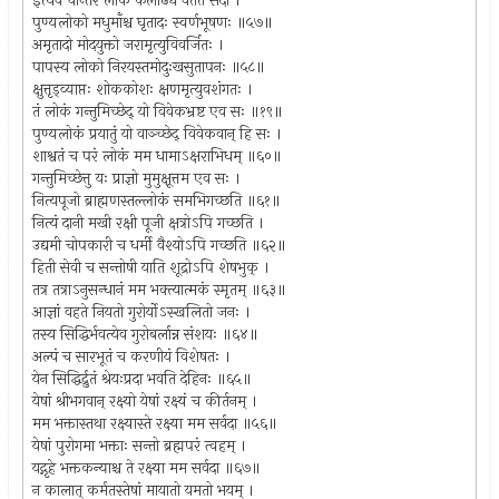
इत्येवं चान्तरं लोके फलाढ्ये वर्तते सदा ।
पुण्यलोको मधुमाँश्च घृतादः स्वर्णभूषणः ॥५७॥
अमृतादो मोदयुक्तो जरामृत्युविवर्जितः ।
पापस्य लोको निरयस्तमोदुःखसुतापनः ॥५८॥
क्षुत्तृड्व्याप्तः शोककोशः क्षणमृत्युवशंगतः ।
तं लोकं गन्तुमिच्छेद् यो विवेकभ्रष्ट एव सः ॥१९॥
पुण्यलोकं प्रयातुं यो वाञ्च्छेद् विवेकवान् हि सः ।
शाश्वतं च परं लोकं मम धामाऽक्षराभिधम् ॥६०॥
गन्तुमिच्छेत्तु यः प्राज्ञो मुमुक्षूत्तम एव सः ।
नित्यपूजो ब्राह्मणस्तल्लोकं समभिगच्छति ॥६१॥
नित्यं दानी मखी रक्षी पूजी क्षत्रोऽपि गच्छति ।
उद्यमी चोपकारी च धर्मी वैश्योऽपि गच्छति ॥६२॥
हिती सेवी च सन्तोषी याति शूद्रोऽपि शेषभुक् ।
तत्र तत्राऽनुसन्धानं मम भक्त्यात्मकं स्मृतम् ॥६३॥
आज्ञां वहते नियतो गुरोर्योऽस्खलितो जनः ।
तस्य सिद्धिर्भवत्येव गुरोबर्लान्न संशयः ॥६४॥
अल्पं च सारभूतं च करणीयं विशेषतः ।
येन सिद्धिर्द्रुतं श्रेयःप्रदा भवति देहिनः ॥६५॥
येषां श्रीभगवान् रक्ष्यो येषां रक्ष्यं च कीर्तनम् ।
मम भक्तास्तथा रक्ष्यास्ते रक्ष्या मम सर्वदा ॥५६॥
येषां पुरोगमा भक्ताः सन्तो ब्रह्मपरं त्वहम् ।
यद्गृहे भक्तकन्याश्च ते रक्ष्या मम सर्वदा ॥६७॥
न कालात् कर्मतस्तेषां मायातो यमतो भयम् ।