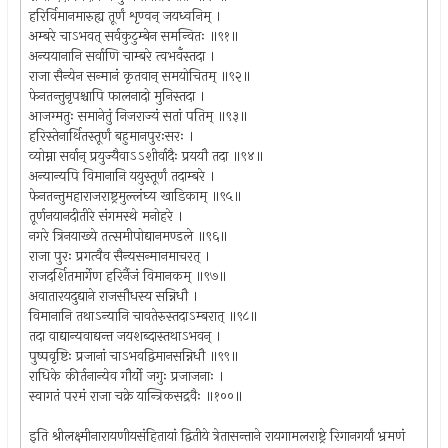
हरिर्विमानमारुह्य तूर्णं शृण्वन् जयध्वनिम् ।
अम्बरे चाऽभवत् सर्वकुटुम्बेन समन्वितः ॥९१॥
अन्ययानानि सर्वाणि चाम्बरे त्वभवँस्तदा ।
राजा सैन्येन सन्मानं कृतवान् समयोचितम् ॥९२॥
फेनतन्तुनृपश्चापि फालनादो मुनिस्तदा ।
आजग्मतुः समानेतुं निजराज्यं सतां पतिम् ॥९३॥
हरिस्तेनार्थितस्तूर्णं बहुमानपुरःसरः ।
व्योम्ना सर्वान् प्रयुज्यैवाऽऽशीर्वादैः प्रययौ तदा ॥९४॥
अन्यान्यपि विमानानि ययुस्तूर्णं तदाम्बरे ।
फेनतन्तुमहाराजराष्ट्रमुल्लंघ्य खाडिकाम् ॥९५॥
तूर्णनयानदीतीरे संगमस्थे मनोहरे ।
नगरे त्रिनयाख्ये तत्समीपोद्यानमण्डले ॥९६॥
राजा पुरः प्रगत्वैव सैन्यसन्मानमाचरत् ।
राजदर्शितमार्गेण हरिर्नैजं विमानकम् ॥९७॥
अवातारयदुद्याने राजसौधस्य सन्निधौ ।
विमानानि तथाऽन्यानि चावतेरुस्तदाऽम्बरात् ॥९८॥
तदा वाद्यान्यवाद्यन्त जयशब्दास्तथाऽभवन् ।
पुष्पवृष्टिः प्रजानां चाऽभवद्विमानसन्निधौ ॥९९॥
राधिके कीर्तनान्येव गौर्यो जगुः प्रजाजनाः ।
स्वागतं परमं राजा चक्रे यान्त्रिकसद्रवैः ॥१००॥
इति श्रीलक्ष्मीनारायणीयसंहितायां द्वितीये त्रेतासन्ताने रायगामलराष्ट्रे रिगानगर्यां भ्रमणं