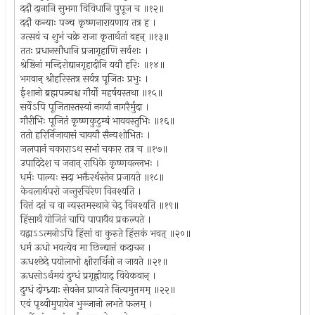
ददौ दानानि सुभगा विविधानि पुपूज च ॥१२॥
ददौ कन्याः पञ्च कृष्णनारायणाय तत्र ह ।
उत्सवं च शुभं चक्रे राजा कृतार्थतां वहन् ॥१३॥
ततः प्रधानसौधानि प्रजागृहाणि सर्वशः ।
श्रेष्ठिनां मन्दिरोद्यानगृहादीनि ययौ हरिः ॥१४॥
भगवान् श्रीहरिस्तत्र सर्वत्र पूजितः प्रभुः ।
ईशानो ब्रह्मपत्न्यश्च गौर्यो महर्षयस्तथा ॥१५॥
सर्वेऽपि पूजितास्तस्यां नगर्यां नागरैर्मुदा ।
गौरीभिः पूजितं कृष्णकुटुम्बं भाववस्तुभिः ॥१६॥
ततो हरिर्निजावासं चाययौ सैन्यशोभितः ।
जलपानं चकाराऽथ सभां चकार तत्र च ॥१७॥
उपादिदेश च जनान् राधिके कृष्णवल्लभः ।
धर्मः पाल्यः सदा भक्तैरर्थस्तेन प्रजायते ॥१८॥
केवलार्थपरो जन्तुरचिरेण विनश्यति ।
वित्तं दत्तं च वा न्यस्तमस्थाने चेद् विनश्यति ॥१९॥
हिंसार्थं योजितं चापि पापायैव प्रकल्पते ।
यद्वाऽऽत्मनोऽपि हिंसां वा कुरुते हिंसकं भवत् ॥२०॥
धर्म ऊधो भवत्येव मा छिन्द्यात्तं कदाचन ।
ऊधश्छेदे पयोलाभो क्षीरार्थिनो न जायते ॥२१॥
ऊधसोऽर्थमयं दुग्धं प्रगृह्णीयाद् विवेकवान् ।
दुग्धं दोग्ध्र्याः सेवनेन प्राप्यते नित्यमुत्तमम् ॥२२॥
एवं पृथ्वीमुपायेन भुञ्जानो लभते फलम् ।