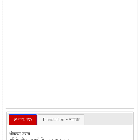
अध्यायः १९५
Translation - भाषांतर
श्रीकृष्ण उवाच-