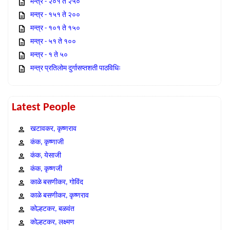
मन्त्र - २०१ ते २५०
मन्त्र - १५१ ते २००
मन्त्र - १०१ ते १५०
मन्त्र - ५१ ते १००
मन्त्र - १ ते ५०
मन्त्र प्रतिलोम दुर्गासप्तशती पाठविधिः
Latest People
खटावकर, कृष्णराव
कंक, कृष्णाजी
कंक, येसाजी
कंक, कृष्णजी
काळे बसणीकर, गोविंद
काळे बसणीकर, कृष्णराव
कोल्हटकर, बळवंत
कोल्हटकर, लक्ष्मण