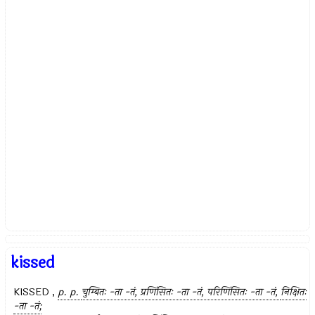
kissed
KISSED ,
p. p.
चुम्बितः -ता -तं, प्रणिंसितः -ता -तं, परिणिंसितः -ता -तं,
निक्षितः
-ता -तं;