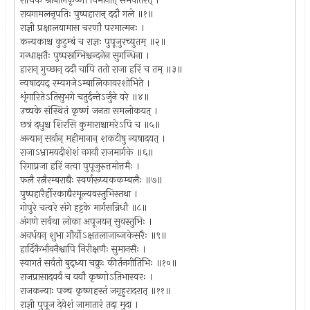
राधिके श्रीबालकृष्णो विमानात् समवातरत् ।
रायगामलनृपतिः पुष्पहारान् ददौ गले ॥१॥
राज्ञी प्रक्षालयामास चरणौ परमात्मनः ।
कन्यकाश्च कुटुम्बं च राज्ञः पुपूजुरच्युतम् ॥२॥
गन्धाक्षतैः पुष्पस्रग्भिश्चन्दनेन सुगन्धिना ।
हारान् गुच्छान् ददौ चापि ततो राजा हरिं च तम् ॥३॥
न्यषादयद् रम्यगजेऽम्बालिकावरशोभिते ।
शृंगारितेऽतिसुभगे चतुर्दन्तेऽर्जुने वरे ॥४॥
उच्चके संस्थितं कृष्णं जनता समलोकयत् ।
छत्रं दधुश्च शिरसि कुमाराश्चामरेऽपि च ॥५॥
अन्यान् सर्वान् महीमानान् शकटीषु न्यषादयत् ।
राजाऽभ्रामयदीशेशं नगर्यां राजमार्गके ॥६॥
रिगाप्रजा हरिं नत्वा पुपूजुरुत्तमोत्तमैः ।
फलै रत्नैरम्बराद्यैः स्वर्णरूप्यककम्बलैः ॥७॥
पुष्पहारैर्हीरकाद्यैरमूल्यवस्तुभिस्तथा ।
गोपुरे चत्वरे संगे हट्टके मार्गसन्निधौ ॥८॥
अंगणे सर्वथा लोका अपूजयन् सुवस्तुभिः ।
अवर्धयन् शुभा गौर्योऽक्षतलाजाब्जकेसरैः ॥९॥
हार्दिकैर्भावनैश्चापि निरीक्षणैः सुमानसैः ।
स्वागतं सर्वतो बुद्ध्या चक्रुः कीर्तनगीतिभिः ॥१०॥
राजप्रासादवर्यं च ययौ कृष्णोऽतिभास्वरः ।
राजकन्याः पञ्च कृष्णहस्तं जगृहुरादरात् ॥११॥
राज्ञी पुपूज देवेशं जामातारं तदा मुदा ।