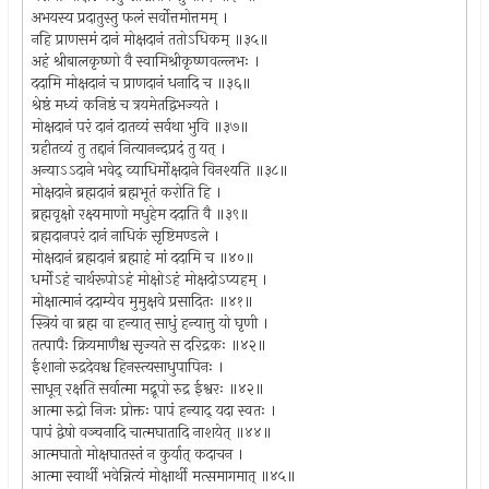
अभयस्य प्रदातुस्तु फलं सर्वोत्तमोत्तमम् ।
नहि प्राणसमं दानं मोक्षदानं ततोऽधिकम् ॥३५॥
अहं श्रीबालकृष्णो वै स्वामिश्रीकृष्णवल्लभः ।
ददामि मोक्षदानं च प्राणदानं धनादि च ॥३६॥
श्रेष्ठं मध्यं कनिष्ठं च त्रयमेतद्विभज्यते ।
मोक्षदानं परं दानं दातव्यं सर्वथा भुवि ॥३७॥
ग्रहीतव्यं तु तद्दानं नित्यानन्दप्रदं तु यत् ।
अन्याऽऽदाने भवेद् व्याधिर्मोक्षदाने विनश्यति ॥३८॥
मोक्षदाने ब्रह्मदानं ब्रह्मभूतं करोति हि ।
ब्रह्मवृक्षो रक्ष्यमाणो मधुहेम ददाति वै ॥३९॥
ब्रह्मदानपरं दानं नाधिकं सृष्टिमण्डले ।
मोक्षदानं ब्रह्मदानं ब्रह्माहं मां ददामि च ॥४०॥
धर्मोऽहं चार्थरूपोऽहं मोक्षोऽहं मोक्षदोऽप्यहम् ।
मोक्षात्मानं ददाम्येव मुमुक्षवे प्रसादितः ॥४१॥
स्त्रियं वा ब्रह्म वा हन्यात् साधुं हन्यात्तु यो घृणी ।
तत्पापैः क्रियमाणैश्च सृज्यते स दरिद्रकः ॥४२॥
ईशानो रुद्रदेवश्च हिनस्त्यसाधुपापिनः ।
साधून् रक्षति सर्वात्मा मद्रूपो रुद्र ईश्वरः ॥४२॥
आत्मा रुद्रो निजः प्रोक्तः पापं हन्याद् यदा स्वतः ।
पापं द्वेषो वञ्चनादि चात्मघातादि नाशयेत् ॥४४॥
आत्मघातो मोक्षघातस्तं न कुर्यात् कदाचन ।
आत्मा स्वार्थी भवेन्नित्यं मोक्षार्थी मत्समागमात् ॥४५॥