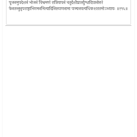
पूजनमुपदेशनं भोजनं विश्रमणं रात्रियापनं चतुर्दशीप्रातर्दुग्धादिपानोत्तरं
फेनतन्तुनृपराष्ट्राभिगमनमित्यादिनिरूपणनामा पञ्चनवत्यधिकशततमोऽध्यायः ॥१९५॥