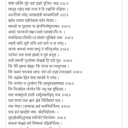
योषां चास्मि गृहे चाहं हृदये पूजितः सदा ॥६८॥
साधून् रक्षेत् सदा राजा ते हि रक्षन्ति रक्षिताः ।
आशीरेषां भवेद् धामप्रदात्री बन्धनाशिनी ॥६९॥
दानेन तपसा यज्ञैर्भक्त्या दमेन सेवया ।
साधवो वा गृहस्था वा क्षेममिच्छेयुरात्मनः ॥७०॥
अपारे पारकर्ता यश्चाऽप्लवे प्लवदोऽपि यः ।
यमाश्रित्याऽतिघोरेऽत्र संसारे सुखिनो जनाः ॥७१॥
त्यागी वापि गृही वापि नरो नारी च वा भवेत् ।
तारकं बान्धवं मत्वा साधुं तं परिपूजयेत् ॥७२॥
परमेशं तथा सन्तं ज्ञानदं च गुरुं प्रभुम् ।
सतीं साध्वीं पूजयेच्च मोक्षदो हि यतो गुरुः ॥७३॥
किं तैर्ये वृषभा नोह्याः किं धेन्वा वाऽप्यदुग्धया ।
किं पत्न्या वन्ध्यया लाभः कोऽर्था राज्ञाऽप्यरक्षता ॥७४॥
किं तद्धनेन देहेन सेवा साधोर्न मे भवेत् ।
किं राज्येन च शुष्केण किं दस्युग्रस्तसम्पदा ॥७५॥
किं निःस्नेहेन भोग्येन किं जनु यन्न मुक्तिदम् ।
यथा काष्ठकृतो हस्ती शार्दूलश्चर्मकृद् यथा ॥७६॥
यथा षण्ढो यथा क्षारं क्षेत्रं निर्विद्यको यथा ।
यथा मेघाऽऽडम्बरश्च क्षत्रं बलविवर्जितम् ॥७७॥
यथा व्रतं दानहीनं भक्तः स्नेहविहीनकः ।
गुरुर्ज्ञानादिशून्यश्च सर्वेप्येते निरर्थकाः ॥७८॥
सफलं मोक्षदं सर्वं निष्फलं तद्विवर्जितम् ।