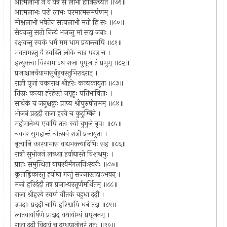
आत्मलाभो न वै यत्र स लाभो हानिरुच्यते ॥७९॥
आत्मलाभः परो लाभः परमात्मसमर्पणम् ।
मोक्षलाभो भवेत्तेन सत्यलाभो मतो हि सः ॥८०॥
सेवयन्तु सतो नित्यं भजन्तु मां सदा जनाः ।
रक्षयन्तु स्वकं धर्म मम धाम प्रयान्त्वपि ॥८१॥
भवतामस्तु वै स्वस्ति लोके चात्र परत्र च ।
इत्युक्त्वा विररामाऽथ राजा पुपूज तं प्रभुम् ॥८२॥
प्रजाश्चानर्चयामासुर्बहुवस्तुभिरादरात् ।
राज्ञी पूजां चकाराथ श्रीहरेः कन्यकायुता ॥८३॥
तिस्रः कन्या हरेर्हस्तं जगृहुः पतिभाविताः ।
सार्थकं च जनुश्चक्रुः प्राप्य श्रीपुरुषोत्तमम् ॥८४॥
भोजनं प्रददौ राजा हरये च कुटुम्बिने ।
महीमानेभ्य एवापि ततः स्वो बुभुजे नृपः ॥८५॥
चकार सुमहान्तं चोत्सवं रात्रौ प्रजायुतः ।
नृत्यानि कारयामास वाद्यभक्त्यादिभिः सह ॥८६॥
रात्रौ सुभोजनं लब्ध्वा हर्याद्यास्ते विशश्रमुः ।
प्रातः समुत्थिता वाद्यरवैर्मंगलनिःस्वनैः ॥८७॥
कृताह्निकास्तु हर्याद्या गन्तुं सज्जास्तदाऽभवन् ।
मन्त्रं हरिर्ददौ तत्र प्रजाभ्यस्तूर्णमर्थितम् ॥८८॥
राजा श्रीहरये स्वर्णं यौतकं बहुधा ददौ ।
उपदाः प्रददौ चापि हरिश्चापि धनं तदा ॥८९॥
लातवायर्षिणे प्रादाद् यथायोग्यं प्रपूजनम् ।
राजा ददौ विदायं च दुग्धपानोत्तरं ततः ॥९०॥