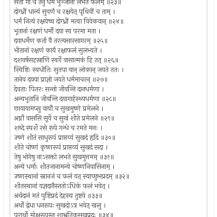
सतीं गां च तनुं धर्मं भुञ्जानो लभते फलम् ॥२३॥
दोग्ध्रीं धान्यं सुवर्णं च रक्षयेत् पृथिवीं च ताम् ।
धर्मं नित्यं रक्षयेच्च दोग्ध्रीं मत्वा विवेकवान् ॥२४॥
भूतानां रक्षणं धर्मो दया सा परमा मता ।
दयाधर्मेण कर्ता वै तरत्यसारसागरम् ॥२५॥
भीतानां रक्षणं कार्यं रक्षाफलं सुलभ्यते ।
दशवर्षसहस्राणि स्वर्गे वासात्मकं हि तत् ॥२६॥
स्विष्टिः स्वधीतिः सुतपा यान् लोकान् जयते ततः ।
तानेव दयया प्राज्ञो जयते धर्ममाचरन् ॥२७॥
देवताः पितरः सन्तो जीवन्ति दानधर्मणा ।
अन्यभूतानि जीवन्ति दयागार्हस्थ्यधर्मणा ॥२८॥
छायायामप्सु वायौ च सुखमुष्णे प्रमेलने ।
अग्नौ वाससि सूर्ये च सुखं शीते प्रमेलने ॥२९॥
शब्दे स्पर्शे रसे रूपे गन्धे च रमते मनः ।
उष्णे शीतं साधुरूपं प्राप्तव्यं सुखदं हृदि ॥३०॥
शीते चोष्णं कृष्णरूपं प्राप्तव्यं सुखदं सदा ।
तेषु भोगेषु नाऽसक्तो लभते सुखमुत्तमम् ॥३१॥
अन्ये धर्माः शीतजानामन्ये चोष्णनिवासिनाम् ।
उष्णस्थानां स्नानजं च फलं यत् स्याच्छुभप्रदम् ॥३२॥
शीतस्थानां यज्ञदानैस्ततोऽधिकं फलं भवेत् ।
अर्थदानं मतं पुष्टिप्रदं देहस्य तुष्टये ॥३३॥
अर्थो द्वेधा धनरूपः सुखदोऽत्र भवेत् खलु ।
परार्थो मोक्षरूपस्तु शाश्वतिकसुखप्रदः ॥३४॥