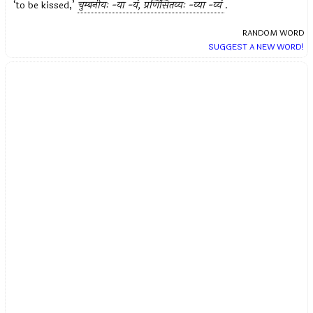
‘to be kissed,’
चुम्बनीयः -या -यं, प्रणिंसितव्यः -व्या -व्यं
.
RANDOM WORD
SUGGEST A NEW WORD!