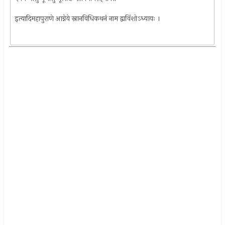
इत्यादिमहापुराणे आग्नेये स्नानविधिकथनं नाम द्वाविंशोऽध्यायः ।