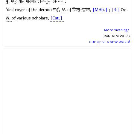
पु.
मधुदैत्यास मारणार ; विष्णुचें एक नांव .
‘destroyer of the demon
मधु
’,
N.
of
विष्णु-कृष्ण
,
[MBh.]
;
[R.]
&c.
N.
of various scholars,
[Cat.]
More meanings
RANDOM WORD
SUGGEST A NEW WORD!