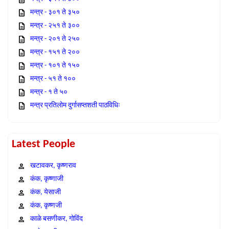
मन्त्र - ३०१ ते ३५०
मन्त्र - २५१ ते ३००
मन्त्र - २०१ ते २५०
मन्त्र - १५१ ते २००
मन्त्र - १०१ ते १५०
मन्त्र - ५१ ते १००
मन्त्र - १ ते ५०
मन्त्र प्रतिलोम दुर्गासप्तशती पाठविधिः
Latest People
खटावकर, कृष्णराव
कंक, कृष्णाजी
कंक, येसाजी
कंक, कृष्णजी
काळे बसणीकर, गोविंद