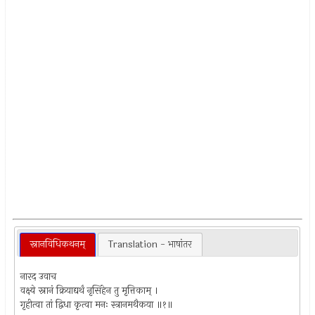
स्नानविधिकथनम्
Translation - भाषांतर
नारद उवाच
वक्ष्ये स्नानं क्रियाद्यर्थं नृसिंहेन तु मृत्तिकाम् ।
गृहीत्वा तां द्विधा कृत्वा मनः स्त्रानमथैकया ॥१॥