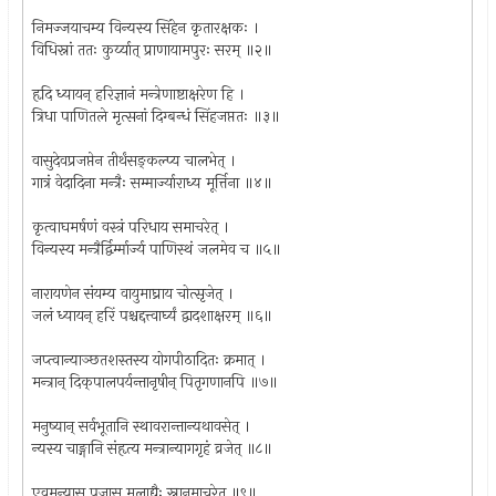
निमज्जयाचम्य विन्यस्य सिंहेन कृतारक्षकः ।
विधिस्नां ततः कुर्य्यात् प्राणायामपुरः सरम् ॥२॥
हृदि ध्यायन् हरिज्ञानं मन्त्रेणाष्टाक्षरेण हि ।
त्रिधा पाणितले मृत्सनां दिग्बन्धं सिंहजप्ततः ॥३॥
वासुदेवप्रजप्तेन तीर्थंसङ्कल्प्य चालभेत् ।
गात्रं वेदादिना मन्त्रैः सम्मार्ज्याराध्य मूर्त्तिना ॥४॥
कृत्वाघमर्षणं वस्त्रं परिधाय समाचरेत् ।
विन्यस्य मन्त्रैर्द्विर्म्मार्ज्य पाणिस्थं जलमेव च ॥५॥
नारायणेन संयम्य वायुमाघ्राय चोत्सृजेत् ।
जलं ध्यायन् हरिं पश्चद्दत्त्वार्घ्यं द्वादशाक्षरम् ॥६॥
जप्त्वान्याञ्छतशस्तस्य योगपीठादितः क्रमात् ।
मन्त्रान् दिक्‌पालपर्यन्तानृषीन् पितृगणानपि ॥७॥
मनुष्यान् सर्वभूतानि स्थावरान्तान्यथावसेत् ।
न्यस्य चाङ्गानि संहृत्य मन्त्रान्यागगृहं व्रजेत् ॥८॥
एवमन्यासु पूजासु मूलाद्यैः स्नानमाचरेत् ॥९॥