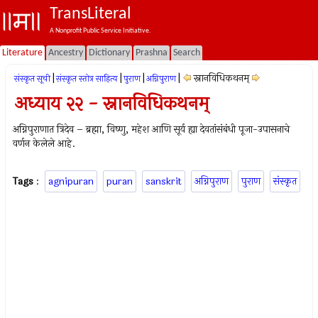
TransLiteral
A Nonprofit Public Service Initiative.
Literature
Ancestry
Dictionary
Prashna
Search
|
|
|
|
स्नानविधिकथनम्
संस्कृत सूची
संस्कृत स्तोत्र साहित्य
पुराण
अग्निपुराण
अध्याय २२ - स्नानविधिकथनम्
अग्निपुराणात त्रिदेव – ब्रह्मा, विष्‍णु, महेश आणि सूर्य ह्या देवतांसंबंधी पूजा-उपासनाचे
वर्णन केलेले आहे.
Tags
:
agnipuran
puran
sanskrit
अग्निपुराण
पुराण
संस्कृत