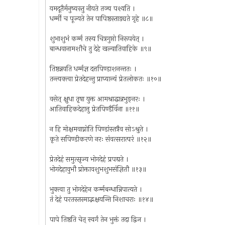
यमदूतैर्मनुष्यस्तु नीयते तञ्च पश्यति ।
धर्म्मी च पूज्यते तेन पापिष्ठस्ताड्यते गृहे ॥८॥
शुभाशुभं कर्म्म तस्य चित्रगुप्तो निरूपयेत् ।
बान्धवानामशौचे तु देहे खल्वातिवाहिके ॥९॥
तिष्ठन्नयति धर्म्मज्ञ दत्तपिण्डाशनन्ततः ।
तन्त्यक्त्वा प्रेतदेहन्तु प्राप्यान्यं प्रेतलोकतः ॥१०॥
वसेत् क्षुधा तृषा युक्त आमश्राद्धान्नभुङ्‌नरः ।
आतिवाहिकदेहात्तु प्रेतपिण्डैर्विना ॥११॥
न हि मोक्षमवाप्नोति पिण्डांस्तत्रैव सोऽश्रुते ।
कृते सपिण्डीकरणे नरः संवत्सरात्परं ॥१२॥
प्रेतदेहं समुत्सृज्य भोगदेहं प्रपद्यते ।
भोगदेहावुभौ प्रोक्तावशुभशुभसंज्ञितौ ॥१३॥
भुक्त्वा तु भोगदेहेन कर्म्मबन्धान्निपात्यते ।
तं देहं परतस्तस्माद्भक्षयन्ति निशाचराः ॥१४॥
पापे तिष्ठति चेत् स्वर्गं तेन भुक्तं तदा द्विज ।