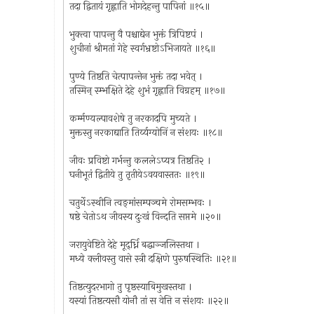
तदा द्वितायं गृह्णाति भोगदेहन्तु पापिनां ॥१५॥
भुक्त्वा पापन्तु वै पश्चाद्येन भुक्तं त्रिपिष्टपं ।
शुचीनां श्रीमतां गेहे स्वर्गभ्रष्टोऽभिजायते ॥१६॥
पुण्ये तिष्ठति चेत्पापन्तेन भुक्तं तदा भवेत् ।
तस्मिन् स्म्भक्षिते देहे शुभं गृह्णाति विग्रहम् ॥१७॥
कर्म्मण्यल्पावशेषे तु नरकादपि मुच्यते ।
मुक्तस्तु नरकाद्याति तिर्य्यग्योनिं न संशयः ॥१८॥
जीवः प्रविष्टो गर्भन्तु कललेऽप्यत्र तिष्ठति२ ।
घनीभूतं द्वितीये तु तृतीयेऽवयवास्ततः ॥१९॥
चतुर्थेऽस्थीनि त्वङ्‌मांसम्पञ्चमे रोमसम्भवः ।
षष्ठे चेतोऽथ जीवस्य दुःखं विन्दति सप्तमे ॥२०॥
जरायुवेष्टिते देहे मूद्‌र्ध्नि बद्धाञ्जलिस्तथा ।
मध्ये क्लीवस्तु वासे स्त्री दक्षिणे पुरुषस्थितिः ॥२१॥
तिष्ठत्युदरभागो तु पृष्ठस्याबिमुखस्तथा ।
यस्यां तिष्ठत्यसौ योनौ तां स वेत्ति न संशयः ॥२२॥