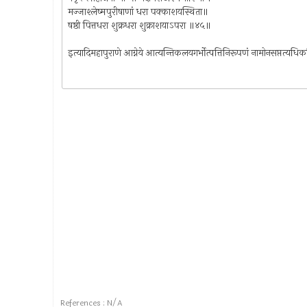
मज्जाश्लेष्मपुरीषाणां धरा पक्काशयस्थिता॥
षष्ठी पित्तधरा शुक्रधरा शुक्राशयाऽपरा ॥४५॥
इत्यादिमहापुराणे आग्नेये आत्यन्तिकलयगर्भोत्पत्तिनिरूपणं नामोनसप्तत्यध
References : N/A