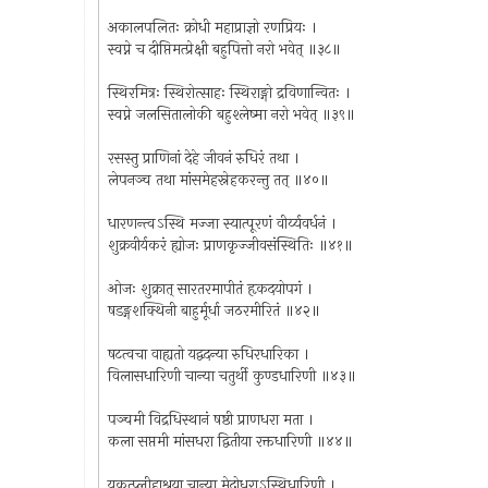
अकालपलितः क्रोधी महाप्राज्ञो रणप्रियः ।
स्वप्ने च दीप्तिमत्प्रेक्षी बहुपित्तो नरो भवेत् ॥३८॥
स्थिरमित्रः स्थिरोत्साहः स्थिराङ्गो द्रविणान्वितः ।
स्वप्ने जलसितालोकी बहुश्लेष्मा नरो भवेत् ॥३९॥
रसस्तु प्राणिनां देहे जीवनं रुधिरं तथा ।
लेपनञ्च तथा मांसमेहस्नेहकरन्तु तत् ॥४०॥
धारणन्त्वऽस्थि मज्जा स्यात्पूरणं वीर्य्यवर्धनं ।
शुक्रवीर्यकरं ह्योजः प्राणकृज्जीवसंस्थितिः ॥४१॥
ओजः शुक्रात् सारतरमापीतं हृकदयोपगं ।
षडङ्गशक्थिनी बाहुर्मूर्धा जठरमीरितं ॥४२॥
षटत्वचा वाह्यतो यद्वदन्या रुधिरधारिका ।
विलासधारिणी चान्या चतुर्थी कुण्डधारिणी ॥४३॥
पञ्चमी विद्रधिस्थानं षष्ठी प्राणधरा मता ।
कला सप्तमी मांसधरा द्वितीया रक्तधारिणी ॥४४॥
यकृत्प्लीहाश्रया चान्या मेदोधराऽस्थिधारिणी ।