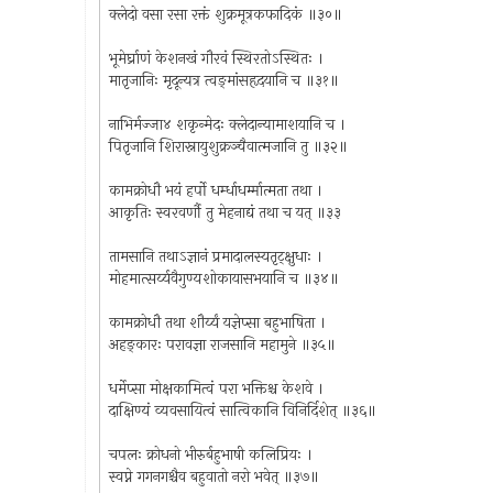
क्लेदो वसा रसा रक्तं शुक्रमूत्रकफादिकं ॥३०॥
भूमेर्घ्राणं केशनखं गौरवं स्थिरतोऽस्थितः ।
मातृजानिः मृदून्यत्र त्वङ्‌मांसहृदयानि च ॥३१॥
नाभिर्मज्जा४ शकृन्मेदः क्लेदान्यामाशयानि च ।
पितृजानि शिरास्नायुशुक्रञ्चैवात्मजानि तु ॥३२॥
कामक्रोधौ भयं हर्पो धर्म्धाधर्म्मात्मता तथा ।
आकृतिः स्वरवर्णौ तु मेहनाद्यं तथा च यत् ॥३३
तामसानि तथाऽज्ञानं प्रमादालस्यतृट्क्षुधाः ।
मोहमात्सर्य्यवैगुण्यशोकायासभयानि च ॥३४॥
कामक्रोधौ तथा शौर्य्यं यज्ञेप्सा बहुभाषिता ।
अहङ्कारः परावज्ञा राजसानि महामुने ॥३५॥
धर्मेप्सा मोक्षकामित्वं परा भक्तिश्च केशवे ।
दाक्षिण्यं व्यवसायित्वं सात्विकानि विनिर्दिशेत् ॥३६॥
चपलः क्रोधनो भीरुर्बहुभाषी कलिप्रियः ।
स्वप्ने गगनगश्चैव बहुवातो नरो भवेत् ॥३७॥