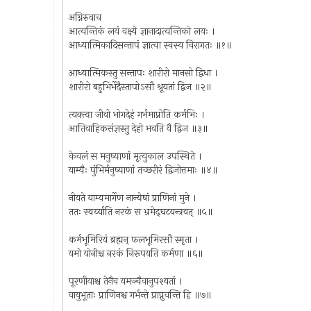
अग्निरुवाच
आत्यन्तिकं लयं वक्ष्ये ज्ञानादात्यन्तिको लयः ।
आध्यात्मिकादिसन्तापं ज्ञात्वा स्वस्य विरागतः ॥१॥
आध्यात्मिकस्तु सन्तापः शारीरो मानसो द्विधा ।
शारीरो बहुभिर्भेदैस्तापोऽसौ श्रूयतां द्विज ॥२॥
त्यक्त्वा जीवो भोगदेहं गर्भमाप्नोति कर्मभिः ।
आतिवाहिकसंज्ञस्तु देहो भवति वै द्विज ॥३॥
केवलं स मनुष्याणां मृत्युकाल उपस्थिते ।
याम्यैः पुंभिर्मनुष्याणां तच्छरीरं द्विजोत्तमाः ॥४॥
नीयते याम्यमार्गेण नान्येषां प्राणिनां मुने ।
ततः स्वर्य्याति नरकं स भ्रमेद्‌घटयन्त्रवत् ॥५॥
कर्मभूमिरियं ब्रह्मन् फलभूमिरसौ स्मृता ।
यमो योनीश्च नरकं निरूपयति कर्मणा ॥६॥
पूरणीयाश्च तेनैव यमञ्चैवानुपश्यतां ।
वायुभूताः प्राणिनश्च गर्भन्ते प्राप्नुवन्ति हि ॥७॥