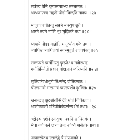
सर्वञ्च वेत्ति वृत्तान्तमारभ्य नरजन्मनः ।
अन्ध्कारञ्च महतीं पीड़ां निन्दति मानवः ॥२३॥
मातुराहारपीतन्तु सप्तमे मास्युपाश्नुते ।
अष्टमे नवमे मासि भृशमुद्विजते तथा ॥२४॥
व्यवाये पीडडामाप्नोति मातुर्व्यायामके तथा ।
व्याधिश्च व्याधितायां स्यान्मुहूर्त्तं शतवर्षवत् ॥२५॥
सन्तप्यते कर्मभिस्तु कुरुतेऽथ मनोरथान् ।
गर्भाद्विनिर्गतो ब्रह्मन् मोक्षज्ञानं करिष्यति ॥२६॥
सूतिवातैरधोभूतो निःसरेद् योनियन्त्रतः ।
पीड्यमानो मासमात्रं करस्पर्शेन दुःखितः ॥२७॥
खशब्दात् क्षुद्रश्रोतांसि देहे श्रोत्रं विविक्तता ।
श्वासोच्छासौ गतिर्वायोर्वक्रसंस्पर्शनं तथा३ ॥२८॥
अग्नेरूपं दर्शनं स्यादूष्मा पङ्‌क्तिश्च पित्तकं ।
मेधा वर्णं बलं छाया तेजः शौर्य्यं शरीरके ॥२९॥
जलात्स्वेदश्च रसन्देहे वै संप्रजायते ।