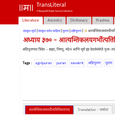
TransLiteral
A Nonprofit Public Service Initiative.
Literature
Ancestry
Dictionary
Prashna
|
|
|
|
आत्यन्तिकलयगर्भोत्पत
संस्कृत सूची
संस्कृत स्तोत्र साहित्य
पुराण
अग्निपुराण
अध्याय ३७० - आत्यन्तिकलयगर्भोत्पत्त
अग्निपुराणात त्रिदेव – ब्रह्मा, विष्‍णु, महेश आणि सूर्य ह्या देवतांसंबंधी पूजा
Tags
:
agnipuran
puran
sanskrit
अग्निपुराण
पुराण
आत्यन्तिकलयगर्भोत्पत्तिनिरूपणम्
Translation - भाषांतर