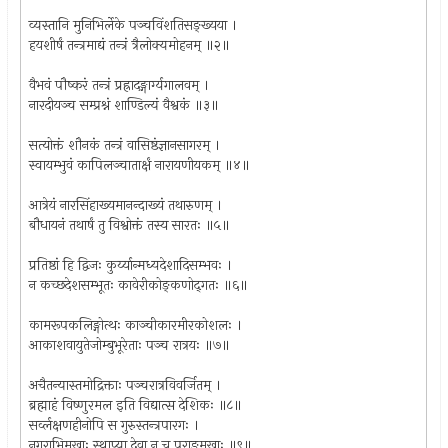
व्यस्तानि मुनिभिर्लेके पञ्चविंशतिसङ्ख्यया ।
हयशीर्षं तन्त्रमाद्यं तन्त्रं त्रैलोक्यमोहनम् ॥२॥
वैभवं पौष्करं तन्त्रं प्रह्रादङ्गार्ग्यगालवम् ।
नारदीयञ्च सम्प्रश्नं शाण्डिल्यं वैश्वकं ॥३॥
सत्योक्तं शौनकं तन्त्रं वासिष्ठंज्ञानसागरम् ।
स्वायम्भुवं कापिलञ्चातार्क्षं नारायणीयकम् ॥४॥
आत्रेयं नारसिंहाख्यमानन्दाख्यं तथारुणम् ।
बौधायनं तथार्षं तु विश्वोक्तं तस्य सारतः ॥५॥
प्रतिष्ठां हि द्विजः कुर्य्यान्मध्यदेशादिसम्भवः ।
न कच्छदेशसम्भूतः कावेरीकोङ्कणोद्‌गतः ॥६॥
कामरूपकलिङ्गोत्थः काञ्चीकारमीरकोशलः ।
आकाशवायुतेजोम्बुभूरेताः पञ्च रात्रयः ॥७॥
अचैतन्यास्तमोद्रिक्ताः पञ्चरात्रविवर्जितम् ।
ब्रह्माहं विष्णुरमल इति विद्यात्स देशिकः ॥८॥
सर्व्लक्षणहीनोपि स गुरुस्तन्त्रपारगः ।
नगराभिमुखाः स्थाप्या देवा न च पराङ्‌मुखाः ॥९॥