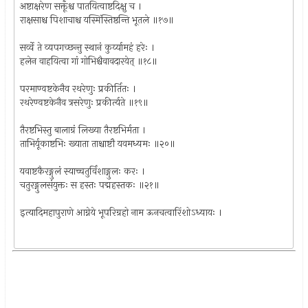
अष्टाक्षरेण सक्तूँश्च पातयित्वाष्टदिक्षु च ।
राक्षसाश्च पिशाचाश्च यस्मिंस्तिष्ठन्ति भूतले ॥१७॥
सर्व्वे ते व्यपगच्छन्तु स्थानं कुर्य्यामहं हरेः ।
हलेन वाहयित्वा गां गोभिश्चैवावदारयेत् ॥१८॥
परमाण्वष्टकेनैव रथरेणुः प्रकीर्तितः ।
रथरेण्वष्टकेनैव त्रसरेणुः प्रकीर्त्यते ॥१९॥
तैरष्टभिस्तु बालाग्रं लिख्या तैरष्टभिर्मता ।
ताभिर्यूकाष्टभिः ख्याता ताश्चाष्टौ यवमध्यमः ॥२०॥
यवाष्टकैरङ्गुलं स्याच्चतुर्विंशाङ्गुलः करः ।
चतुरङ्गुलसंयुक्तः स हस्तः पद्महस्तकः ॥२१॥
इत्यादिमहापुराणे आग्नेये भूपरिग्रहो नाम ऊनचत्वारिंशोऽध्यायः ।