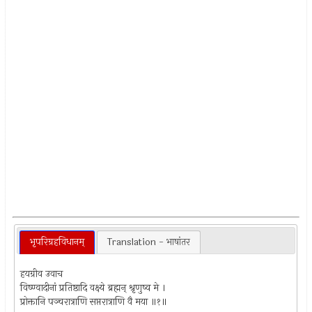
भृपरिग्रहविधानम्
Translation - भाषांतर
हयग्रीव उवाच
विष्ण्वादीनां प्रतिष्ठादि वक्ष्ये ब्रह्मन् श्रृणुष्व मे ।
प्रोक्तानि पञ्चरात्राणि सप्तरात्राणि वै मया ॥१॥