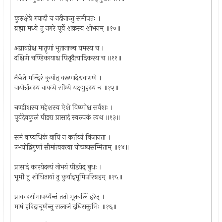
कुरुक्षेत्रे गयादौ च नदीनान्तु समीपतः ।
ब्रह्मा मध्ये तु नगरे पूर्वे शक्रस्य शोभनम् ॥१०॥
अग्नावग्नेश्च मातॄणां भूतानाञ्च यमस्य च ।
दक्षिणे चण्डिकायाश्च पितृदैत्यादिकस्य च ॥११॥
नैर्ऋते मन्दिरं कुर्यात् वरूणादेश्चवारुणे ।
वायोर्न्नागस्य वायव्ये सौम्ये यक्षगुहस्य च ॥१२॥
चण्डीशस्य महेशस्य ऐशे विष्णोश्च सर्वशः ।
पूर्वदेवकुलं पीड्य प्रासादं स्वल्पकं त्वथ ॥१३॥
समं वाप्यधिकं वापि न कर्त्तव्यं विजानता ।
उभयोर्द्विगुणां सीमांत्वक्त्वा चोच्छयसम्मिताम् ॥१४॥
प्रासादं कारयेदन्यं नोभयं पीडयेद् बुधः ।
भूमौ तु शोधितायां तु कुर्याद्‌भूमिपरिग्रहम् ॥१५॥
प्राकारसीमापर्य्यन्तं ततो भूतबलिं हरेत् ।
माषं हरिद्राचूर्णन्तु सलाजं दधिसक्तुभिः ॥१६॥