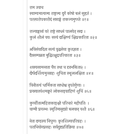
राम उवाच
स्वाम्यमात्यञ्च राष्ट्रञ्च दुर्गं कोषो बलं सुहृतं ।
परस्परोपकारीदं सप्ताङ्गं राकज्यमुच्य्ते ॥१॥
राज्याङ्गानां वरं राष्ट्रं साधनं पालयेत् सदा ।
कुलं शीलं वयः सत्त्वं दाक्षिण्यं क्षिप्रकारिता ॥२॥
अविसंवादिता सत्यं वृद्धसेवा कृतज्ञता ।
दैवसम्पन्नता बुद्धिरक्षुद्रपरिवारता ॥३॥
शक्यसामन्तता चैव तथा च दृढभक्तिता२ ।
दीर्घदर्शित्वमुत्साहः शुचिता स्थूललक्षिता ॥४॥
विनीतत्वं धार्मिकता साधोश्च नृपतेर्गुणाः ।
प्रख्यातवंशमक्रूरं लोकसङ्‌ग्राहिणं शुचिं ॥५॥
कुर्व्वीतात्महिताकाङ्क्षी परिचारं महीपतिः ।
वाग्मी प्रगल्भः स्मृतिमानुदग्रो बलवान् वशी ॥६॥
नेता दण्डस्य निपुणः कृतशिल्पपरिग्रहः ।
पराभियोगप्रसहः सर्वदुष्टप्रतिक्रिया ॥७॥