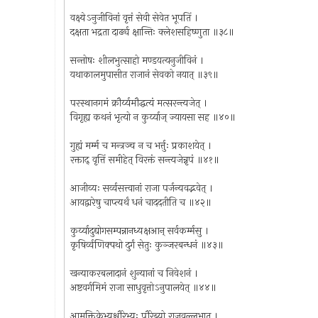
वक्ष्येऽनुजीविनां वृत्तं सेवी सेवेत भूपतिं ।
दक्षता भद्रता दार्ढ्य क्षान्तिः क्लेशसहिष्णुता ॥३८॥
सन्तोषः शीलभुत्साहो मण्डयत्यनुजीविनं ।
यथाकालमुपासीत राजानं सेवको नयात् ॥३९॥
परस्थानगमं क्रौर्य्यमौद्धत्यं मत्सरन्त्यजेत् ।
विगृह्य कथनं भृत्यो न कुर्य्याज् ज्यायसा सह ॥४०॥
गुह्यं मर्म्म च मन्त्रञ्च न च भर्त्तुः प्रकाशयेत् ।
रक्ताद् वृत्तिं समीहेत् विरक्तं सन्त्यजेन्नृपं ॥४१॥
आजीव्यः सर्व्वसत्त्वानां राजा पर्जन्यवद्भवेत् ।
आयद्वारेषु चाप्त्यर्थं धनं चाददतीति च ॥४२॥
कुर्य्यादुद्योगसम्पन्नानध्यक्षआन् सर्वकर्म्मसु ।
कृषिर्व्वणिक्पथो दुर्गं सेतुः कुञ्जरबन्धनं ॥४३॥
खन्याकरबलादानं शुन्यानां च निवेशनं ।
अष्टवर्गमिमं राजा साधुवृत्तोऽनुपालयेत् ॥४४॥
आमुक्तिकेभ्यश्चौरेभ्यः पौरेब्यो राजवल्लभात् ।