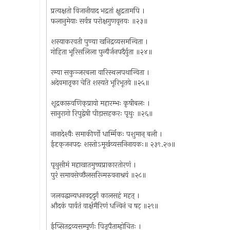
प्रत्यक्षतो विजानीयाद भद्रतां क्षुद्रतामपि ।
फलानुमेयाः सर्वत्र परोक्षगुणवृत्तयः ॥२३॥
शस्याकरवती पुण्या खनिद्रव्यसमन्विता ।
गोहिता भूरिसलिला पुन्यैर्जनपदैर्युता ॥२४॥
रम्या सकुञ्जरबला वारिस्थलपथान्विता ।
अदेवमातृका चेति शस्यते भूरिभूतये ॥२५॥
शूद्रकारुवणिक्‌प्रायो महारम्भः कृषीबलः ।
सानुरागो रिपुद्वेषी पीड़ासहकरः पृथुः ॥२६॥
नानादेश्यैः समाकीर्णो धार्म्मिकः पशुमान् बली ।
ईदृक्‌जनपदः शस्तोऽमूर्खव्यसनिनायकः॥ २३९.२७॥
पृथुसीमं महाखातमुच्चप्राकारतोरणं ।
पुरं समावसेच्छैलसरिन्मरुवनाश्रयं ॥२८॥
जलवद्धान्यधनवद्‌दुर्गं कालसहं महत् ।
औदकं पार्वतं वार्क्षमैरिणं धन्विनं च षट् ॥२९॥
ईप्सितद्रव्यसम्पूर्णः पितृपैताम्होचितः ।