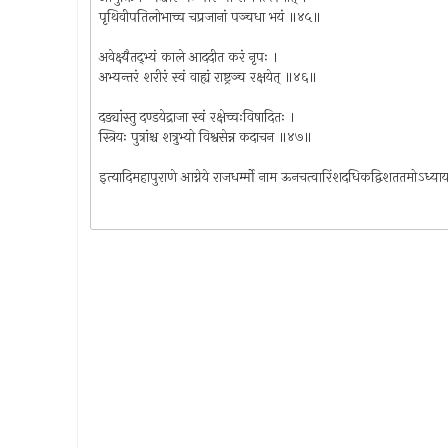
पृथिवीपतिलोभाच्च चप्रजानां पञ्चधा भयं ॥४५॥
अवेक्ष्यैतद्भ्यं काले आददीत करं नृपः ।
अभ्यन्तरं शरीरं स्वं वाह्यं राष्ट्रञ्च रक्षयेत् ॥४६॥
दड्यांस्तु दण्डयेद्राजा स्वं रक्षेच्चःविषादितः ।
स्त्रियः पुत्रांश्च शत्रुभ्यो विश्वसेन्न कदाचन ॥४७॥
इत्यादिमहापुराणे आग्नेये राजधर्म्मो नाम ऊनचत्वारिंशदधिकद्विशततमोऽध्या