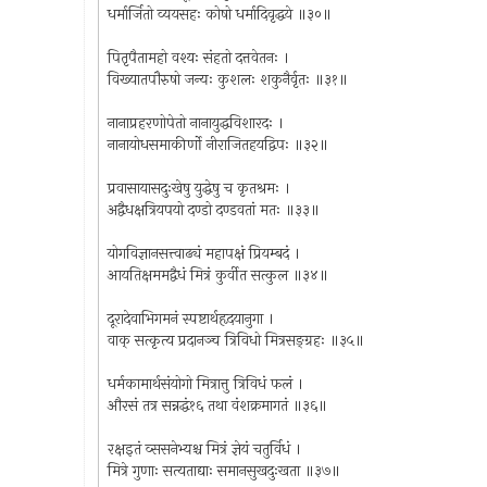
धर्मार्जितो व्ययसहः कोषो धर्मादिवृद्धये ॥३०॥
पितृपैतामहो वश्यः संहतो दत्तवेतनः ।
विख्यातपौरुषो जन्यः कुशलः शकुनैर्वृतः ॥३१॥
नानाप्रहरणोपेतो नानायुद्धविशारदः ।
नानायोधसमाकीर्णो नीराजितहयद्विपः ॥३२॥
प्रवासायासदुःखेषु युद्धेषु च कृतश्रमः ।
अद्वैधक्षत्रियपयो दण्डो दण्डवतां मतः ॥३३॥
योगविज्ञानसत्त्वाढ्यं महापक्षं प्रियम्बदं ।
आयतिक्षममद्वैधं मित्रं कुर्वीत सत्कुल ॥३४॥
दूरादेवाभिगमनं स्पष्टार्थहृदयानुगा ।
वाक्‌ सत्कृत्य प्रदानञ्च त्रिविधो मित्रसङ्ग्रहः ॥३५॥
धर्मकामार्थसंयोगो मित्रात्तु त्रिविधं फलं ।
औरसं तत्र सन्नद्धं१६ तथा वंशक्रमागतं ॥३६॥
रक्षइतं व्ससनेभ्यश्च मित्रं ज्ञेयं चतुर्विधं ।
मित्रे गुणाः सत्यताद्याः समानसुखदुःखता ॥३७॥