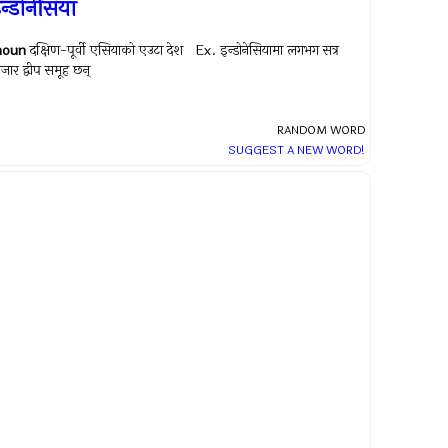
न्डोनेसिया
noun
दक्षिण-पूर्वी एसियाको एउटा देश Ex.
इन्डोनेसियामा लगभग सत्र
जार द्वीप समूह छन्
RANDOM WORD
SUGGEST A NEW WORD!