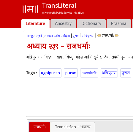
TransLiteral
A Nonprofit Public Service Initiative.
Literature
Ancestry
Dictionary
Prashna
|
|
|
|
राजधर्माः
संस्कृत सूची
संस्कृत स्तोत्र साहित्य
पुराण
अग्निपुराण
अध्याय २३९ - राजधर्माः
अग्निपुराणात त्रिदेव – ब्रह्मा, विष्‍णु, महेश आणि सूर्य ह्या देवतांसंबंधी पूजा
Tags
:
agnipuran
puran
sanskrit
अग्निपुराण
पुराण
राजधर्माः
Translation - भाषांतर