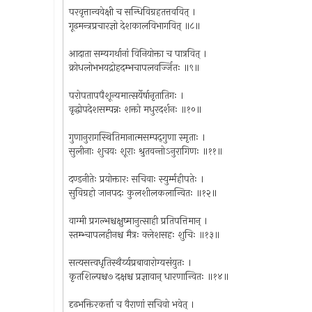
परवृत्तान्ववेक्षी च सन्धिविग्रहतत्तववित् ।
गूढमन्त्रप्रचारज्ञो देशकालविभागवित् ॥८॥
आदाता सम्यगर्थानां विनियोक्ता च पात्रवित् ।
क्रोधलोभभयद्रोहदम्भचापलवर्ज्जितः ॥९॥
परोपतापपैशून्यमात्सर्येर्षानृतातिगः ।
वृद्धोपदेशसम्पन्नः शक्तो मधुरदर्शनः ॥१०॥
गुणानुरागस्थितिमानात्मसम्पद्‌गुणा स्मृताः ।
सुलीनाः शुचयः शूराः श्रुतवन्तोऽनुरागिणः ॥११॥
दण्डनीतेः प्रयोक्तारः सचिवाः स्युर्म्महीपतेः ।
सुविग्रहो जानपदः कुलशीलकलान्वितः ॥१२॥
वाग्मी प्रगल्भश्चक्षुष्मानुत्साही प्रतिपत्तिमान् ।
स्तम्भ्चापलहीनश्च मैत्रः क्लेशसहः शुचिः ॥१३॥
सत्यसत्त्वधृतिस्थैर्य्यप्रबावारोग्यसंयुतः ।
कृतशिल्पश्च७ दक्षश्च प्रज्ञावान् धारणान्वितः ॥१४॥
दृढभक्तिरकर्त्ता च वैराणां सचिवो भवेत् ।