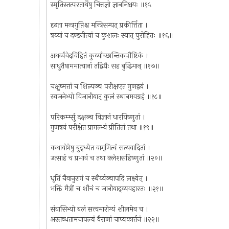
स्मृतिस्तत्परतार्थेषु चित्तज्ञो ज्ञाननिश्चयः ॥१५
दृढता मन्त्रगुप्तिश्च मन्त्रिसम्पत् प्रकीर्त्तिता ।
त्रय्यां च दण्डनीत्यां च कुशलः स्यात् पुरोहितः ॥१६॥
अथर्व्ववेदविहितं कुर्य्याच्छान्तिकपौष्टिकं ।
साधुतैषाममात्यानां तद्विद्यैः सह बुद्धिमान् ॥१७॥
चक्षुष्मत्तां च शिल्पञ्च परीक्षएत गुणद्वयं ।
स्वजनेभ्यो विजानीयात् कुलं स्थानमवग्रहं ॥१८॥
परिकर्म्म्सु दक्षञ्च विज्ञानं धारयिष्णुतां ।
गुणत्रयं परीक्षेत प्रागल्भ्यं प्रीतितां तथा ॥१९॥
कथायोगेषु बुद्ध्येत वाग्‌मित्वं सत्यवादितां ।
उत्साहं च प्रभावं च तथा क्लेशसहिष्णुतां ॥२०॥
धृतिं चैवानुरागं च स्थैर्य्यञ्चापदि लक्ष्येत् ।
भक्तिं मैत्रीं च शौचं च जानीयाद्व्यवहारतः ॥२१॥
संवासिभ्यो बलं सत्त्वमारोग्यं शीलमेव च ।
अस्तव्धतामचापल्यं वैराणां चाप्यकार्त्तनं ॥२२॥