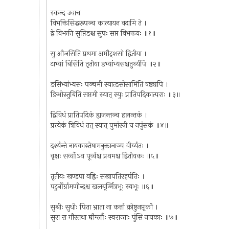
स्कन्द उवाच
विभक्तिसिद्धरूपञ्च कात्यायन वदामि ते ।
द्वे विभक्ती सुप्तिङश्च सुपः सप्त विभक्तयः ॥१॥
सु औजसिति प्रथमा अमौट्‌शसो द्वितीया ।
टाभ्यां बिसिति तृतीया ङभ्यांभ्यसश्चतुर्थ्यपि ॥२॥
ङसिभ्यांभ्यसः पञ्चमी स्यात्ङसोसामिति षष्ठ्यपि ।
ङिओस्तुबिति सप्तमी स्यात् स्युः प्रातिपदिकात्पराः ॥३॥
द्विविधं प्रातिपदिकं ह्यजन्तञ्च हलन्तकं ।
प्रत्येकं त्रिविधं तत् स्यात् पुमांस्त्री च नपुंसकं ॥४॥
दर्श्यन्ते नायकास्तेषामनुक्तानाञ्च वीर्य्यतः ।
वृक्षः सर्व्वोऽथ पूर्व्वश्च प्रथमश्च द्वितीयकः ॥५॥
तृतीयः खण्डपा वह्निः सखापतिरहर्पतिः ।
पटुर्नीर्ग्रामणीन्द्रश्च खलबूर्म्मित्रभूः स्वभूः ॥६॥
सुश्रीः सुधीः पिता भ्राता ना कर्त्ता क्रोष्टुनप्तृकौ ।
सुरा रा गौस्तथा द्यौर्ग्लौः स्वरान्ताः पुंसि नायकाः ॥७॥