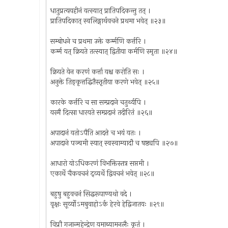
धातुप्रत्ययहीनं यत्स्यात् प्रातिपदिकन्तु तत् ।
प्रातिपदिकात् स्वलिङ्गार्थवचने प्रथमा भवेत् ॥२३॥
सम्बोधने च प्रथमा उक्ते कर्म्मणि कर्त्तरि ।
कर्म्म यत् क्रियते तत्स्यात् द्वितीया कर्मणि स्मृता ॥२४॥
क्रियते येन करणं कर्त्ता यश्च करोति सः ।
अनुक्ते तिङ्‌कृत्तद्धितैस्तृतीया करणे भवेत् ॥२५॥
कारके कर्त्तरि च सा सम्प्रदाने चतुर्थ्यपि ।
यस्मै दित्सा धारयते सम्प्रदानं तदीरितं ॥२६॥
अपादानं यतोऽपैति आदत्ते च भयं यतः ।
अपादाने पञ्चमी स्यात् स्वस्वाम्यादौ च षष्ठ्यपि ॥२७॥
आधारो योऽधिकरणं विभक्तिस्तत्र सप्तमी ।
एकार्थे चैकवचनं द्व्यर्थे द्विवचनं भवेत् ॥२८॥
बहुषु बहुवचनं सिद्धरूपाण्यथो वदे ।
वृक्षः सूर्य्योऽमबुवाहोऽर्क हेरवे हेद्विजातयः ॥२९॥
विप्रौ गजान्महेन्द्रेण यमाब्यामनलैः कृतं ।