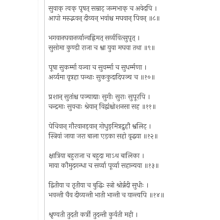
सुवाक् त्वक् पृषत् सम्राट् जन्मभाक् च अवेदपि ।
आपो मरुद्भवन् दीव्यन् भवांश्च मघवान् पिवन् ॥८॥
भगवानघवानर्व्वान्वह्निमत् सर्व्ववित्सुपृत् ।
सुसोमा कुण्डी राजा च श्वा युवा मघवा तथा ॥९॥
पूषा सुकर्म्मा यज्वा च सुवर्म्मा च सुधर्म्मणा ।
अर्य्यमा वृत्रहा पन्थाः सुककुदादिपञ्च च ॥१०॥
प्रशान् सुतांश्च पञ्चाद्याः सुगीः सुराः सुपूरपि ।
चन्द्रमाः सुवचाः श्रेयान् विद्वांश्चोशनसा सह ॥११॥
पेचिवान् गौरवानड्‌वान् गोधुङ्‌मित्रद्रुहौ श्वलिट् ।
स्त्रियां जाया जरा बाला एड़का सहो वृद्धया ॥१२॥
क्षात्रिया बहुराजा च बहुदा माऽथ बालिका ।
माया कौमुदगन्धा च सर्व्वा पूर्व्वा सहान्यया ॥१३॥
द्वितीया च तृतीया च बुद्धिः स्त्रो श्रोर्न्नदी सुधीः ।
भवन्ती चैव दीव्यन्ती भाती भान्ती च यान्त्यपि ॥१४॥
श्रृण्वती तुदती कर्त्री तुदन्ती कुर्वती मही ।