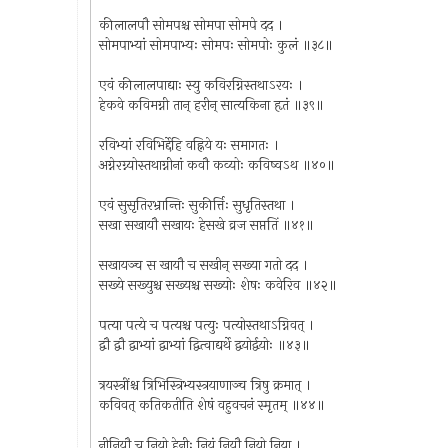
कीलालपौ सोमपश्च सोमपा सोमपे दद ।
सोमपाभ्यां सोमपाभ्यः सोमपः सोमपोः कुलं ॥३८॥
एवं कीलालपाद्याः स्यु कविरग्निस्तथाऽरयः ।
हेकवे कविमग्नी तान् हरीन् सात्यकिना हृतं ॥३९॥
रविभ्यां रविभिर्द्देहि वह्निये यः समागतः ।
अग्नेरग्न्योस्तथाग्नीनां कवौ कव्योः कविष्वऽथ ॥४०॥
एवं सुसृतिरभ्रान्तिः सुकीर्त्तिः सुधृतिस्तथा ।
सखा सखायौ सखायः हेसखे व्रज सप्ततिं ॥४१॥
सखायञ्च स खायौ च सखीन् सख्या गतो दद ।
सख्ये सख्युश्च सख्यश्च सख्योः शेषः कवेरिव ॥४२॥
पत्या पत्ये च पत्यश्च पत्युः पत्योस्तथाऽग्निवत् ।
द्वौ द्वौ द्वाभ्यां द्वाभ्यां द्वित्वाद्यर्थे द्वयोर्द्वयोः ॥४३॥
त्रयस्त्रींश्च त्रिभिस्त्रिभ्यस्त्रयाणाञ्च त्रिषु क्रमात् ।
कविवत् कतिकतीति शेषं वहुवचनं स्मृतम् ॥४४॥
नीनियौ च नियो हेनीः नियं नियौ नियो निया ।