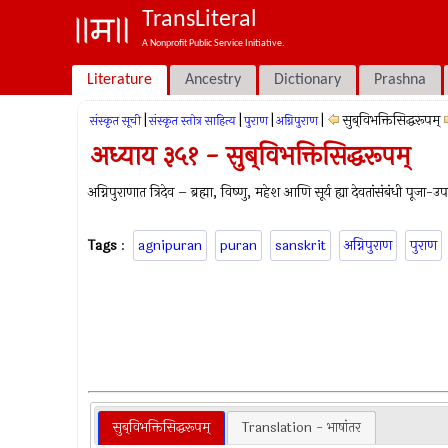
TransLiteral
A Nonprofit Public Service Initiative.
Literature
Ancestry
Dictionary
Prashna
|
|
|
|
सुब्‌विभक्तिसिद्धरूपम्
संस्कृत सूची
संस्कृत स्तोत्र साहित्य
पुराण
अग्निपुराण
अध्याय ३५१ - सुब्‌विभक्तिसिद्धरूपम्
अग्निपुराणात त्रिदेव – ब्रह्मा, विष्‍णु, महेश आणि सूर्य ह्या देवतांसंबंधी पूजा
Tags
:
agnipuran
puran
sanskrit
अग्निपुराण
पुराण
सुब्‌विभक्तिसिद्धरूपम्
Translation - भाषांतर