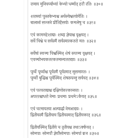
रामाय मुनिवर्य्याभ्यां केभ्यो धर्म्मात् हरौ रतिः ॥३०॥
शराब्यां पुस्तकेभ्यश्च अर्थस्येश्वरयोर्गतिः ।
बालानां सज्जने प्रीतिर्हंसयोः कमलेषु च ॥३१॥
एवं काममहेशाद्याः शब्दा ज्ञेयाश्च वृक्षवत् ।
सर्वे विश्वे च सर्वस्मै सर्वस्मात्कतरो मतः ॥३२॥
सर्वेषां स्वञ्च विश्वस्मिन् शेषं रूपञ्च वृक्षवत् ।
एवञ्चोभयकतरकतमान्यतरादयः ॥३३॥
पूर्व्वे पूर्व्वाश्च पूर्वस्मै पूर्वस्मात् सुसमागतः ।
पूर्व्वो बुद्धिश्च पूर्वस्मिन् शेषरूपन्तु सर्ववत् ॥३४॥
एवं परवराद्याश्च दक्षिणोत्तरकान्तराः ।
अपरऱश्चाधरो नेमाः प्रथमाः प्रथमेऽर्कवत् ॥३५॥
एवं चरमायतया अल्पार्द्धा नेमआदयः ।
द्वितीयस्मै द्वितीयाय द्वितीयस्मात् द्वितीयकात् ॥३६॥
द्वितीयस्मिन् द्वितीये च तृतीयश्च तथाऽर्क्कवत् ।
सोमपाः सोमपौ ज्ञेयौसोमपाः सोमपां ब्रज ॥३७॥