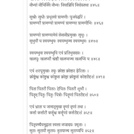
नीभ्यां नीभिर्निये नीभ्यः नियान्नियि नियोस्तथा ॥४५॥
सुश्रीः सुधीः प्रभृतयो ग्रामणीः पूजयेद्धरिं ।
ग्रामण्यौ ग्रामण्यो ग्रामण्यं ग्रामण्या ग्रामणीभिः ॥४६॥
ग्रामण्यो ग्रामण्यामेवं सेनानीप्रमुखाः सुभूः ।
सुभुवौ च स्वयम्भुवः स्वयम्भुञ्च स्वयम्भुवः ॥४७॥
स्वयम्भुवा स्वयम्भुवि एवं प्रतिभुवादयः ।
खलपूः खलप्वौ श्रेष्ठौ खलप्वञ्च खलप्वि च ॥४८॥
एवं शरपूमुखाः स्युः क्रोष्टा क्रोष्टार ईरिताः ।
क्रोष्टूंश्च कोष्टुश्च कोष्टुना क्रोष्ट्रा क्रोष्टूनां कोष्टरीदृशं ॥४९॥
पिता पितरौ पितरः हेपितः पितरौ शुभौ ।
पितॄन् पितुः पितुः पित्रोः पितॄणां पितरीदृशं ॥५०॥
एवं भ्राता च जामातृमुखा नॄणां नृणां तथा ।
कर्त्ता कर्त्तारौ कर्त्तॄश्च कर्त्तॄणां कर्त्तरीदृशं ॥५१॥
पितृवच्चैवमुट्गाता स्वसा नप्त्रादयः स्मृताः ।
सुराः सुरायौ सुरायः नुरायाञ्च सुराय्यपि ॥५२॥