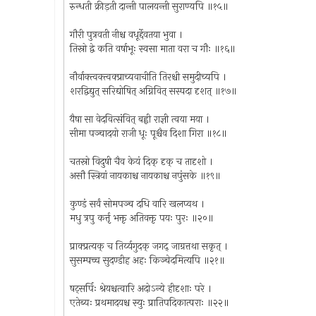
रुन्धती क्रीड़ती दान्ती पालयन्ती सुराण्यपि ॥१५॥
गौरी पुत्रवती नीश्च वधूर्द्देवतया भुवा ।
तिस्रो द्वे कति वर्षाभूः स्वसा माता वरा च गौः ॥१६॥
नौर्वाक्त्वक्त्वक्प्राच्यवाचीति तिरश्ची समुदीच्यपि ।
शरद्विद्युत् सरिद्योषित् अग्निवित् सस्पदा दृशत् ॥१७॥
यैषा सा वेदवित्संवित् बह्वी राज्ञी त्वया मया ।
सीमा पञ्चादयो राजी धूः पूश्चैव दिशा गिरा ॥१८॥
चतस्रो विदुषी चैव केयं दिक् दृक् च तादृशो ।
असौ स्त्रियां नायकाश्च नायकाश्च नपुंसके ॥१९॥
कुण्डं सर्वं सोमपञ्च दधि वारि खलप्वथ ।
मधु त्रपु कर्त्तृ भक्तृ अतिवक्तृ पयः पुरः ॥२०॥
प्राक्प्रत्यक् च तिर्य्यगुदक् जगद् जाग्रत्तथा सकृत् ।
सुसम्पच्च सुदण्डीह अहः किञ्चेदमित्यपि ॥२१॥
षट्‌सर्पिः श्रेयश्चत्वारि अदोऽन्ये हीदृशाः परे ।
एतेब्यः प्रथमादयश्च स्युः प्रातिपदिकात्पराः ॥२२॥