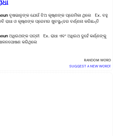
ାଧା
noun
ବୃଷଭାନୁଙ୍କ ଯେଉଁ ଝିଅ କୃଷ୍ଣଙ୍କ ପ୍ରେମିକା ଥିଲେ Ex.
ବହୁ
କବି ରାଧା ଓ କୃଷ୍ଣଙ୍କ ପ୍ରେମର ଖୁବ‌ସୁନ୍ଦର ବର୍ଣ୍ଣନା କରିଛନ୍ତି
noun
ଅଧିରଥଙ୍କ ପତ୍ନୀ Ex.
ରାଧା ଏବଂ ଅଧିରଥ ଦୁହେଁ କର୍ଣ୍ଣଙ୍କୁ
ପାଳନପୋଷଣ କରିଥିଲେ
RANDOM WORD
SUGGEST A NEW WORD!