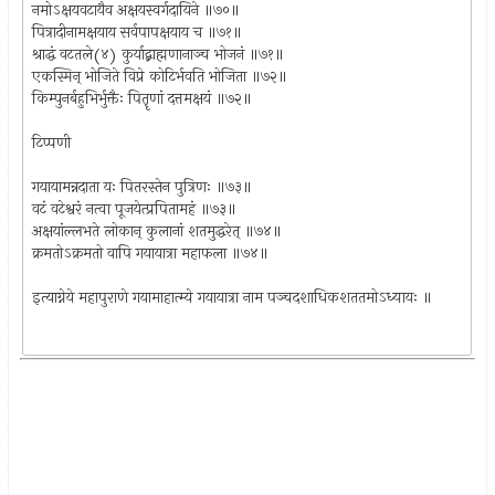
नमोऽक्षयवटायैव अक्षयस्वर्गदायिने ॥७०॥
पित्रादीनामक्षयाय सर्वपापक्षयाय च ॥७१॥
श्राद्धं वटतले(४) कुर्याद्ब्राह्मणानाञ्च भोजनं ॥७१॥
एकस्मिन् भोजिते विप्रे कोटिर्भवति भोजिता ॥७२॥
किम्पुनर्बहुभिर्भुक्तैः पितॄणां दत्तमक्षयं ॥७२॥
टिप्पणी
गयायामन्नदाता यः पितरस्तेन पुत्रिणः ॥७३॥
वटं वटेश्वरं नत्वा पूजयेत्प्रपितामहं ॥७३॥
अक्षयांल्लभते लोकान् कुलानां शतमुद्धरेत् ॥७४॥
क्रमतोऽक्रमतो वापि गयायात्रा महाफला ॥७४॥
इत्याग्नेये महापुराणे गयामाहात्म्ये गयायात्रा नाम पञ्चदशाधिकशततमोऽध्यायः ॥