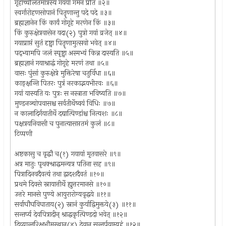
गृहाच्चलितमात्रस्य गयया गमनं प्रति ॥२॥
स्वर्गारोहणसोपानं पितॄणान्तु पदे पदे ॥३॥
ब्रह्मज्ञानेन किं कार्यं गोगृहे मरणेन किं ॥३॥
किं कुरुक्षेत्रवासेन यदा(२) पुत्रो गयां व्रजेत् ॥४॥
गयाप्राप्तं सुतं दृष्ट्वा पितॄणामुत्सवो भवेत् ॥४॥
पद्भ्यामपि जलं स्पृष्ट्वा अस्मभ्यं किन्न दास्यति ॥५॥
ब्रह्मज्ञानं गयाश्राद्धं गोगृहे मरणं तथा ॥५॥
वासः पुंसां कुरुक्षेत्रे मुक्तिरेषा चतुर्विधा ॥६॥
काङ्क्षन्ति पितरः पुत्रं नरकाद्भयभीरवः ॥६॥
गयां यास्यति यः पुत्रः स नस्त्राता भविष्यति ॥७॥
मुण्डनञ्चोपवासश्च सर्वतीर्थेष्वयं विधिः ॥७॥
न कालादिर्गयातीर्थे दद्यात्पिण्डांश्च नित्यशः ॥८॥
पक्षत्रयनिवासी च पुनात्यासप्ततमं कुलं ॥८॥
टिप्पणी
अष्टकासु च वृद्धौ च(१) गयायां मृतवासरे ॥९॥
अत्र मातुः पृथक्श्राद्धमन्यत्र पतिना सह ॥९॥
पित्रादिनवदैवत्यं तथा द्वादशदैवतं ॥१०॥
प्रथमे दिवसे स्नायात्तीर्थे ह्युत्तरमानसे ॥१०॥
उत्तरे मानसे पुण्ये आयुरारोग्यवृद्धये ॥११॥
सर्वाघौघविघाताय(२) स्नानं कुर्याद्विमुक्तये(३) ॥११॥
सन्तर्प्य देवपित्रादीन् श्राद्धकृत्पिण्डदो भवेत् ॥१२॥
दिव्यान्तरिक्षभौमस्थान्(४) देवान् सन्तर्पयाम्यहं ॥१२॥