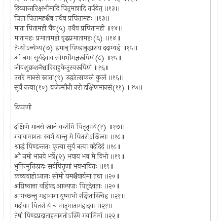
दिव्यान्तरिक्षभौमादि पितृमात्रादि तर्पयेत् ॥१३॥
पिता पितामहश्चैव तथैव प्रपितामहः ॥१३॥
माता पितामही चैव(५) तथैव प्रपितामही ॥१४॥
मातामहः प्रमातामहो वृद्धप्रमातामहः(६) ॥१४॥
तेभ्योऽन्येभ्य(७) इमान् पिण्डानुद्धाराय ददाम्यहं ॥१५॥
ओं नमः सूर्यदेवाय सोमभौमज्ञरूपिणे(८) ॥१५॥
जीवशुक्रशनैश्चारिराहुकेतुस्वरूपिणे ॥१६॥
उत्तरे मानसे स्नाता(९) उद्धरेत्सकलं कुलं ॥१६॥
सूर्यं नत्वा(१०) व्रजेन्मौनी नरो दक्षिणमानसं(११) ॥१७॥
टिप्पणी
दक्षिणे मानसे स्नानं करोमि पितृतृप्तये(१) ॥१७॥
गयायामागतः स्वर्गं यान्तु मे पितरोऽखिलाः ॥१८॥
श्राद्धं पिण्डन्ततः कृत्वा सूर्यं नत्वा वदेदिदं ॥१८॥
ओं नमो भानवे भर्त्रे(२) भवाय भव मे विभो ॥१९॥
भुक्तिमुक्तिप्रदः सर्वपितॄणां भवभावितः ॥१९॥
कव्यवाहोऽनलः सोमो यमश्चैवार्यमा तथा ॥२०॥
अग्निष्वात्ता वर्हिषद आज्यपाः पितृदेवताः ॥२०॥
आगच्छन्तु महाभागा युष्माभी रक्षितास्त्विह ॥२१॥
मदीयाः पितरो ये च मातृमातामहादयः ॥२१॥
तेषां पिण्डप्रदाताहमागतोऽस्मि गयामिमां ॥२२॥