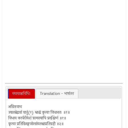
गयायात्राविधिः
Translation - भाषांतर
अग्निरुवाच
उद्यतश्चेद्गयां यातुं(१) श्राद्धं कृत्वा विधानतः ॥१॥
विधाय कार्पटीवेशं ग्रामस्यापि प्रदक्षिणं ॥१॥
कृत्वा प्रतिदिनङ्गच्छेत्संयतश्चाप्रतिग्रही ॥२॥