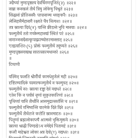
उदीच्यां मुण्डपृष्ठस्य देवर्षिगणपूजितं(३) ॥२२॥
नाम्ना कनखलं तीर्थं त्रिषु लोकेषु विश्रुतं ॥२३॥
सिद्धानां प्रीतिजननैः पापानाञ्च भयङ्करैः ॥२३॥
लेलिहानैर्महानागै रक्ष्यते चैव नित्यशः ॥२४॥
तत्र स्नात्वा दिवं(४) यान्ति क्रीडन्ते भुवि मानवाः ॥२४॥
फल्गुतीर्थं ततो गच्छेन्महानद्यां स्थितं परं ॥२५॥
नागाज्जनार्दनात्कूपाद्वटाच्चोत्तरमानसात् ॥२५॥
एतद्गयाशिरः(५) प्रोक्तं फल्गुतीर्थं तदुच्यते ॥२६॥
मुण्डपृष्ठनगाद्याश्च सारात्सारमथान्तरं ॥२६॥
॥
टिप्पणी
यस्मिन् फलति श्रीर्गौर्वा कामधेनुर्जलं मही ॥२७॥
दृष्टिरम्यादिकं यस्मात्फल्गुतीर्थं न फल्गुवत् ॥२७॥
फल्गुतीर्थे नरः स्नात्वा दृष्ट्वा देवं गदाधरं ॥२८॥
एतेन किं न पर्याप्तं नृणां सुकृतकारिणां ॥२८॥
पृथिव्यां यानि तीर्थानि आसमुद्रात्सरांसि च ॥२९॥
फल्गुतीर्थं गमिष्यन्ति वारमेकं दिने दिने ॥२९॥
फल्गुतीर्थे तीर्थराजे करोति स्नानमादृतः ॥३०॥
पितॄणां ब्रह्मलोकाप्त्यै आत्मनो भुक्तिमुक्तये ॥३०॥
स्नात्वा श्राद्धी पिण्डदोऽथ नमेद्देवं पितामहं ॥३१॥
कलौ माहेश्वरा लोका अत्र देवो(१) गदाधरः ॥३१॥