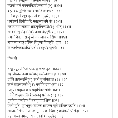
पितामहो लिङ्गरूपी तन्नमामि महेश्वरं ॥३२॥
गदाधरं बलं काममनिरुद्धं नरायणं(२) ॥३२॥
ब्रह्मविष्णुनृसिंहाख्यं वराहादिं नमाम्यहं ॥३३॥
ततो गदाधरं दृष्ट्वा कुलानां शतमुद्धरेत् ॥३३॥
धर्मारण्यं द्वितीयेऽह्नि मतङ्गस्याश्रमे वरे ॥३४॥
मतङ्गवाप्यां संस्नाय श्राद्धकृत्पिण्डदो(३) भवेत् ॥३४॥
मतङ्गेशं सुसिद्धेशं(४) नत्वा चेदमुदीरयेत् ॥३५॥
प्रमाणं देवताः सन्तु लोकपालाश्च साक्षिणः ॥३५॥
मयागत्य मतङ्गेऽस्मिन् पितॄणां निष्कृतिः कृता ॥३६॥
स्नानतर्पणश्राद्धादिर्ब्रह्मतीर्थेऽथ(५) कूपके ॥३६॥
टिप्पणी
तत्कूपयूपयोर्मध्ये श्राद्धं कुलशतोद्धृतौ ॥३७॥
महाबोधतरुं नत्वा धर्मवान् स्वर्गलोकभाक् ॥३७॥
तृतीये ब्रह्मसरसि(१) स्नानं कुर्याद्यतव्रतः(२) ॥३८॥
स्नानं ब्रह्मसरस्तीर्थे(३) करोमि ब्रह्मभूतये ॥३८॥
पितॄणां ब्रह्मलोकाय ब्रह्मर्षिगणसेविते ॥३९॥
तर्पणं श्राद्धकृत्पिण्डं प्रदद्यात्तु प्रसेचनं(४) ॥३९॥
कुर्याच्च वाजपेयार्थी ब्रह्मयूपप्रदक्षिणं ॥३९॥
एको मुनिः कुम्भकुशाग्रहस्त आम्रस्य मूले सलिलं ददाति ॥४०॥
आम्राश्च सिक्ताः पितरश्च तृप्ता एका क्रिया द्व्यर्थकरी प्रसिद्धा ॥४०॥
ब्रह्माणञ्च नमस्कृत्य कुलानां शतमुद्धरेत् ॥४१॥