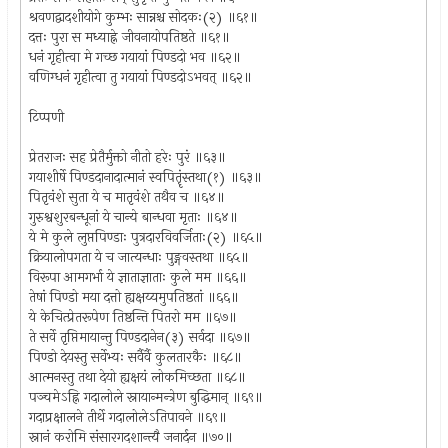
श्रवणद्वादशीयोगे कुम्भः सान्नश्च सोदकः(२) ॥६१॥
दत्तः पुरा स मध्याह्ने जीवनायोपतिष्ठते ॥६१॥
धनं गृहीत्वा मे गच्छ गयायां पिण्डदो भव ॥६२॥
वणिग्धनं गृहीत्वा तु गयायां पिण्डदोऽभवत् ॥६२॥
टिप्पणी
प्रेतराजः सह प्रेतैर्मुक्तो नीतो हरेः पुरं ॥६३॥
गयाशीर्षे पिण्डदानादात्मानं स्वपितॄंस्तथा(१) ॥६३॥
पितृवंशे सुता ये च मातृवंशे तथैव च ॥६४॥
गुरुश्वशुरबन्धूनां ये चान्ये बान्धवा मृताः ॥६४॥
ये मे कुले लुप्तपिण्डाः पुत्रदारविवर्जिताः(२) ॥६५॥
क्रियालोपगता ये च जात्यन्धाः पुङ्गवस्तथा ॥६५॥
विरूपा आमगर्भा ये ज्ञाताज्ञाताः कुले मम ॥६६॥
तेषां पिण्डो मया दत्तो ह्यक्षय्यमुपतिष्ठतां ॥६६॥
ये केचित्प्रेतरूपेण तिष्ठन्ति पितरो मम ॥६७॥
ते सर्वे तृप्तिमायान्तु पिण्डदानेन(३) सर्वदा ॥६७॥
पिण्डो देयस्तु सर्वेभ्यः सर्वैर्वै कुलतारकैः ॥६८॥
आत्मनस्तु तथा देयो ह्यक्षयं लोकमिच्छता ॥६८॥
पञ्चमेऽह्नि गदालोले स्नायान्मन्त्रेण बुद्धिमान् ॥६९॥
गदाप्रक्षालने तीर्थे गदालोलेऽतिपावने ॥६९॥
स्नानं करोमि संसारगदशान्त्यै जनार्दन ॥७०॥