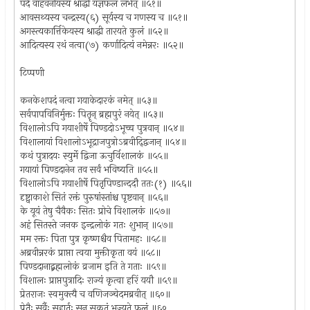
पदे वाहवनीयस्य श्राद्धी यज्ञफलं लभेत् ॥५१॥
आवसथ्यस्य चन्द्रस्य(६) सूर्यस्य च गणस्य च ॥५१॥
अगस्त्यकार्त्तिकेयस्य श्राद्धी तारयते कुलं ॥५२॥
आदित्यस्य रथं नत्वा(७) कर्णादित्यं नमेन्नरः ॥५२॥
टिप्पणी
कनकेशपदं नत्वा गयाकेदारकं नमेत् ॥५३॥
सर्वपापविनिर्मुक्तः पितॄन् ब्रह्मपुरं नयेत् ॥५३॥
विशालोऽपि गयाशीर्षे पिण्डदोऽभूच्च पुत्रवान् ॥५४॥
विशालायां विशालोऽभूद्राजपुत्रोऽब्रवीद्द्विजान् ॥५४॥
कथं पुत्रादयः स्युर्मे द्विजा ऊचुर्विशालकं ॥५५॥
गयायां पिण्डदानेन तव सर्वं भविष्यति ॥५५॥
विशालोऽपि गयाशीर्षे पितृपिण्डान्ददौ ततः(१) ॥५६॥
दृष्ट्वाकाशे सितं रक्तं पुरुषांस्तांश्च पृष्टवान् ॥५६॥
के यूयं तेषु चैवैकः सितः प्रोचे विशालकं ॥५७॥
अहं सितस्ते जनक इन्द्रलोकं गतः शुभान् ॥५७॥
मम रक्तः पिता पुत्र कृष्णश्चैव पितामहः ॥५८॥
अब्रवीन्नरकं प्राप्ता त्वया मुक्तीकृता वयं ॥५८॥
पिण्डदानाद्ब्रह्मलोकं व्रजाम इति ते गताः ॥५९॥
विशालः प्राप्तपुत्रादिः राज्यं कृत्वा हरिं ययौ ॥५९॥
प्रेतराजः स्वमुक्त्यै च वणिजञ्चेदमब्रवीत् ॥६०॥
प्रेतैः सर्वैः सहार्तः सन् सुकृतं भुज्यते फलं ॥६०