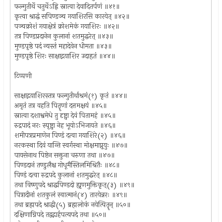
फल्गुतीर्थे चतुर्थेऽह्नि स्नात्वा देवादितर्पणं ॥४१॥
कृत्वा श्राद्धं सपिण्डञ्च गयाशिरसि कारयेत् ॥४२॥
पञ्चक्रोशं गयाक्षेत्रं क्रोशमेकं गयाशिरः ॥४२॥
तत्र पिण्डप्रदानेन कुलानां शतमुद्धरेत् ॥४३॥
मुण्डपृष्ठे पदं न्यस्तं महादेवेन धीमता ॥४३॥
मुण्डपृष्ठे शिरः साक्षाद्गयाशिर उदाहृतं ॥४४॥
टिप्पणी
साक्षाद्गयाशिरस्तत्र फल्गुतीर्थाश्रमं(१) कृतं ॥४४॥
अमृतं तत्र वहति पितॄणां दत्तमक्षयं ॥४५॥
स्नात्वा दशाश्वमेधे तु दृष्ट्वा देवं पितामहं ॥४५॥
रुद्रपादं नरः स्पृष्ट्वा नेह भूयोऽभिजायते ॥४६॥
शमीपत्रप्रमाणेन पिण्डं दत्वा गयाशिरे(२) ॥४६॥
नरकस्था दिवं यान्ति स्वर्गस्था मोक्षमाप्नुयुः ॥४७॥
पायसेनाथ पिष्टेन सक्तुना चरुणा तथा ॥४७॥
पिण्डदानं तण्डुलैश्च गोधूमैस्तिलमिश्रितैः ॥४८॥
पिण्डं दत्वा रुद्रपदे कुलानां शतमुद्धरेत् ॥४८॥
तथा विष्णुपदे श्राद्धपिण्डदो ह्यृणमुक्तिकृत्(३) ॥४९॥
पित्रादीनां शतकुलं स्वात्मानं(४) तारयेन्नरः ॥४९॥
तथा ब्रह्मपदे श्राद्धी(५) ब्रह्मलोकं नयेत्पितॄन् ॥५०॥
दक्षिणाग्निपदे तद्वद्गार्हपत्यपदे तथा ॥५०॥