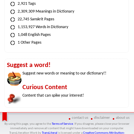
2,921 Tags
2,309,309 Meanings in Dictionary
22,745 Sanskrit Pages
1,153,927 Words in Dictionary
1,048 English Pages
1 Other Pages
Suggest a word!
Suggest new words or meaning to our dictionary!!
Curious Content
Content that can spike your interest!
contact us
disclaimer
about us
By using this page, you agree to the
Terms of Service
. If you disagree, please close your browser
immediately and remove all content that might have downloaded on your computer.
TransLiteration Work
by
TransLiteral
is licensed under a
Creative Commons Attribution-