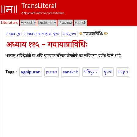
TransLiteral
A Nonprofit Public Service Initiative.
Literature
Ancestry
Dictionary
Prashna
Search
|
|
|
|
गयायात्राविधिः
संस्कृत सूची
संस्कृत स्तोत्र साहित्य
पुराण
अग्निपुराण
अध्याय ११५ - गयायात्राविधिः
भगवान् अग्निदेवांनी या अग्नि पुराणात चौसष्ट योगनींचे का सविस्तार वर्णन केले आहे.
Tags
:
agnipuran
puran
sanskrit
अग्निपुराण
पुराण
संस्कृत