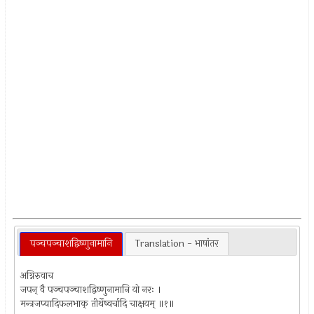
पञ्चपञ्चाशद्विष्णुनामानि
Translation - भाषांतर
अग्निरुवाच
जपन् वै पञ्चपञ्चाशद्विष्णुनामानि यो नरः ।
मन्त्रजप्यादिफलभाक् तीर्थेष्वर्चादि चाक्षयम् ॥१॥