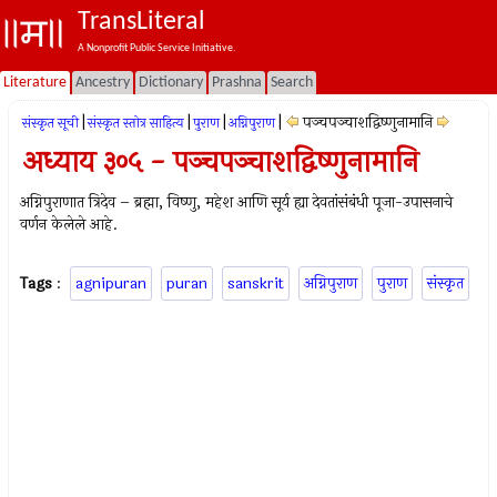
TransLiteral
A Nonprofit Public Service Initiative.
Literature
Ancestry
Dictionary
Prashna
Search
|
|
|
|
पञ्चपञ्चाशद्विष्णुनामानि
संस्कृत सूची
संस्कृत स्तोत्र साहित्य
पुराण
अग्निपुराण
अध्याय ३०५ - पञ्चपञ्चाशद्विष्णुनामानि
अग्निपुराणात त्रिदेव – ब्रह्मा, विष्‍णु, महेश आणि सूर्य ह्या देवतांसंबंधी पूजा-उपासनाचे
वर्णन केलेले आहे.
Tags
:
agnipuran
puran
sanskrit
अग्निपुराण
पुराण
संस्कृत