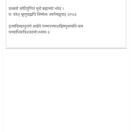
तत्सर्व्वं कोटिगुणितं मृतो ब्रह्ममयो भवेत् ।
यः पठेत् श्रृणुयाद्वापि निर्म्मलः स्वर्गमाप्नुयात् ॥१७॥
इत्यादिमहापुराणे आग्नेये पञ्चपञ्चाशद्विष्णुनामानि नाम
पञ्चाधिकत्रिशततमोऽध्यायः॥