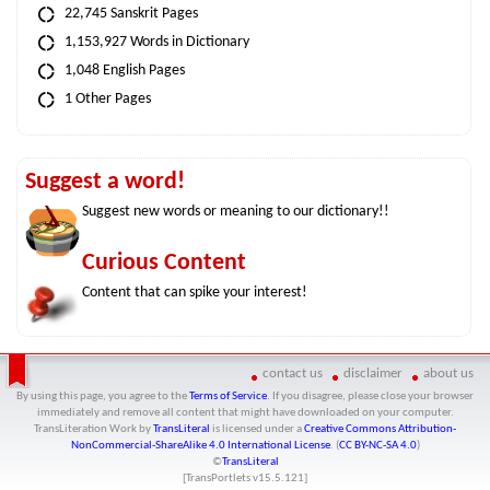
22,745 Sanskrit Pages
1,153,927 Words in Dictionary
1,048 English Pages
1 Other Pages
Suggest a word!
Suggest new words or meaning to our dictionary!!
Curious Content
Content that can spike your interest!
contact us
disclaimer
about us
By using this page, you agree to the
Terms of Service
. If you disagree, please close your browser
immediately and remove all content that might have downloaded on your computer.
TransLiteration Work
by
TransLiteral
is licensed under a
Creative Commons Attribution-
NonCommercial-ShareAlike 4.0 International License
. (
CC BY-NC-SA 4.0
)
©
TransLiteral
[TransPortlets v
15.5.121
]