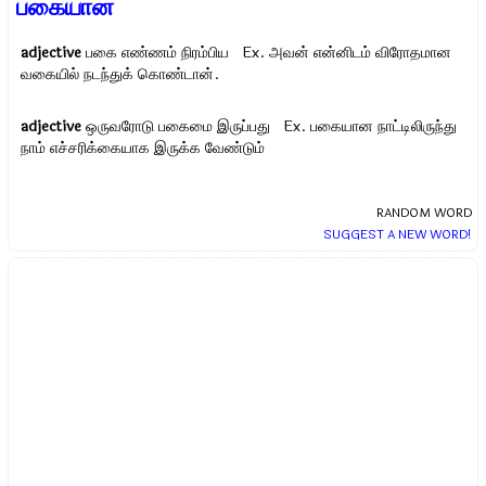
பகையான
adjective
பகை எண்ணம் நிரம்பிய Ex.
அவன் என்னிடம் விரோதமான
வகையில் நடந்துக் கொண்டான்.
adjective
ஒருவரோடு பகைமை இருப்பது Ex.
பகையான நாட்டிலிருந்து
நாம் எச்சரிக்கையாக இருக்க வேண்டும்
RANDOM WORD
SUGGEST A NEW WORD!