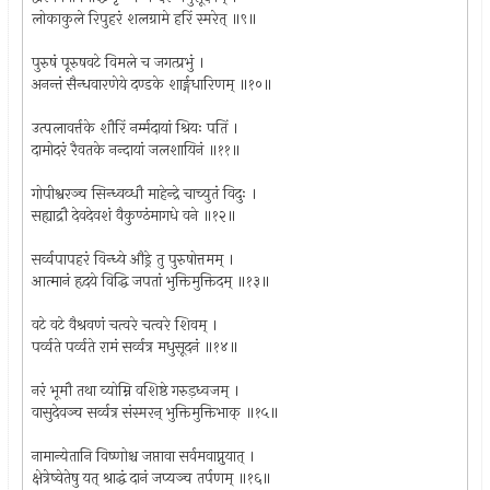
लोकाकुले रिपुहरं शलग्रामे हरिं स्मरेत् ॥९॥
पुरुषं पूरुषवटे विमले च जगत्प्रभुं ।
अनन्तं सैन्धवारणेये दण्डके शार्ङ्गधारिणम् ॥१०॥
उत्पलावर्त्तके शौरिं नर्म्मदायां श्रियः पतिं ।
दामोदरं रैवतके नन्दायां जलशायिनं ॥११॥
गोपीश्वरञ्च सिन्ध्वव्धौ माहेन्द्रे चाच्युतं विदुः ।
सह्याद्रौ देवदेवशं वैकुण्ठंमागधे वने ॥१२॥
सर्व्वपापहरं विन्ध्ये औड्रे तु पुरुषोत्तमम् ।
आत्मानं हृदये विद्धि जपतां भुक्तिमुक्तिदम् ॥१३॥
वटे वटे वैश्रवणं चत्वरे चत्वरे शिवम् ।
पर्व्वते पर्व्वते रामं सर्व्वत्र मधुसूदनं ॥१४॥
नरं भूमौ तथा व्योम्नि वशिष्ठे गरुड़ध्वजम् ।
वासुदेवञ्च सर्व्वत्र संस्मरन् भुक्तिमुक्तिभाक् ॥१५॥
नामान्येतानि विष्णोश्च जप्तावा सर्वमवाप्नुयात् ।
क्षेत्रेष्वेतेषु यत् श्राद्धं दानं जप्यञ्च तर्पणम् ॥१६॥