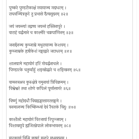
पुष्करे पुण्डरीकाक्षं गयायाञ्च गदाधरम् ।
राघवञ्चित्रकृटे तु प्रभासे दैत्यसूदनम् ॥२॥
जयं जयन्त्यां तद्वच्च जयन्तं हस्तिनापुरे ।
वाराहं वर्द्धमाने च काश्मीरे चक्रपाणिनम् ॥३॥
जनार्द्दनञ्च कुब्जाम्रे मथुरायाञ्च केशवम् ।
कुब्जाम्रके हृषीकेशं गङ्गाद्वारे जटाधरम् ॥४॥
शालग्रामे महायोगं हरिं गोवर्द्धनाचले ।
पिण्डारके चतुर्व्वाहुं शङ्खोद्धारे च शङ्खिनम् ॥५॥
वामनञअच कुरुक्षेत्रे यमुनायां त्रिविक्रमम् ।
विश्वेश्वरं तथा शोणे कपिलं पूर्व्वसागरे ॥६॥
विष्णुं महोदधौ विद्याद्गङ्गासागरसङ्गमे ।
वनमालञ्च किष्किन्ध्यां देवं रैवतकं विदुः ॥७॥
काशीतटे महायोगं विरजायां रिपुञ्जयम् ।
विशाखयूपे ह्यजितन्नेपाले लोकभावनम् ॥८॥
द्वारकायां विद्धि कृष्णं मन्दरे मधुसूदनम् ।