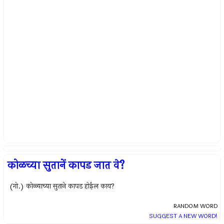
कोळच्या सुतानें कापड जात वे?
(गो.) कोळ्याच्या सुताने कापड होईल काय?
RANDOM WORD
SUGGEST A NEW WORD!