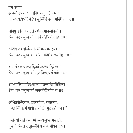
यम उवाच
आसनं शयनं यानपरिधानगृहादिकम् ।
वाञ्छत्यहोऽतिमोहेन सुस्थिरं स्वयमस्थिरः ॥२॥
भोगेषु शक्तिः सततं तथैवात्मावलोकनं ।
श्रेयः परं मनुष्यानां कपिलोद्रीतमेव हि ॥३॥
सर्व्वत्र समदर्शित्वं निर्म्ममत्वमसङ्गता ।
श्रेयः परं मनुष्याणां शीतं पञ्चशिखेन हि ॥४॥
आगर्भजन्मबाल्यादिवयोऽवस्थादिवेदनं ।
श्रेयः परं मनुष्याणां गङ्गाविष्णुप्रगीतकं ॥५॥
आध्यात्मिकादिदुःखानामाद्यन्तादिप्रतिक्रिया ।
श्रेयः परं मनुष्याणां जनकोद्गीतमेव च ॥६॥
अभिन्नयोर्भेदकरः प्रत्ययो यः परात्मनः ।
तच्छान्तिपरमं श्रेयो ब्रह्मोद्गीतमुदाहृतं ॥७॥*
कर्त्तव्यमिति यत्कर्म्म ऋग्यजुःसामसंज्ञितं ।
कुरुते श्रेयसे सङ्गाज्जैगीषव्येण गीयते ॥८॥