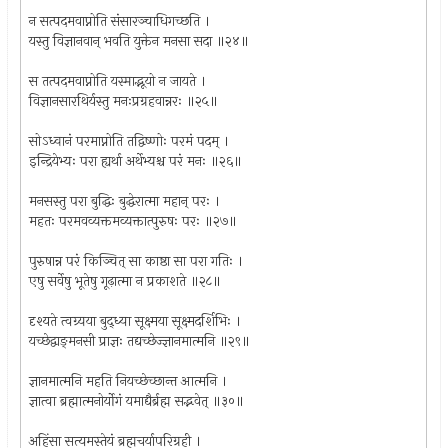
न सत्पदमवाप्नोति संसारञ्चाधिगच्छति ।
यस्तु विज्ञानवान् भवति युक्तेन मनसा सदा ॥२४॥
स तत्पदमवाप्नोति यस्माद्भूयो न जायते ।
विज्ञानसारथिर्यस्तु मनःप्रग्रहवान्नरः ॥२५॥
सोऽध्वानं परमाप्नोति तद्विष्णोः परमं पदम् ।
इन्द्रियेभ्यः परा ह्यर्था अर्थेभ्यश्च परं मनः ॥२६॥
मनसस्तु परा बुद्धिः बुद्धेरात्मा महान् परः ।
महतः परमवव्यक्तमव्यक्तात्पुरुषः परः ॥२७॥
पुरुषान्न परं किञ्चित् सा काष्ठा सा परा गतिः ।
एषु सर्वेषु भूतेषु गूढ़ात्मा न प्रकाशते ॥२८॥
दृश्यते त्वग्र्यया बुद्ध्या सूक्ष्मया सूक्ष्मदर्शिभिः ।
यच्छेद्वाङ्‌मनसी प्राज्ञः तद्यच्छेज्ज्ञानमात्मनि ॥२९॥
ज्ञानमात्मनि महति नियच्छेच्छान्त आत्मनि ।
ज्ञात्वा ब्रह्मात्मनोर्योगं यमाद्यैर्ब्रह्म सद्भवेत् ॥३०॥
अहिंसा सत्यमस्तेयं ब्रह्मचर्यापरिग्रही ।