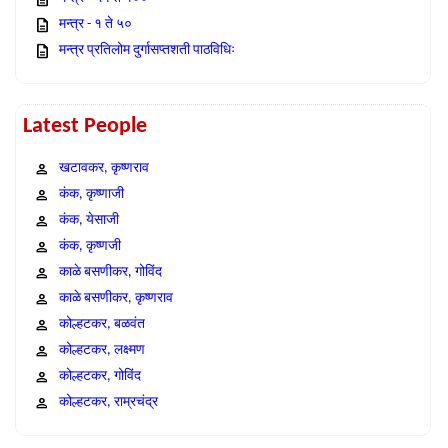
मन्त्र - १ ते ५०
मन्त्र प्रतिलोम दुर्गासप्तशती पाठविधिः
Latest People
खटावकर, कृष्णराव
कंक, कृष्णाजी
कंक, येसाजी
कंक, कृष्णजी
काळे बसणीकर, गोविंद
काळे बसणीकर, कृष्णराव
कोल्हटकर, बळवंत
कोल्हटकर, लक्ष्मण
कोल्हटकर, गोविंद
कोल्हटकर, राम्रचंद्र