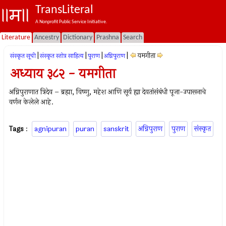
TransLiteral
A Nonprofit Public Service Initiative.
Literature
Ancestry
Dictionary
Prashna
Search
|
|
|
|
यमगीता
संस्कृत सूची
संस्कृत स्तोत्र साहित्य
पुराण
अग्निपुराण
अध्याय ३८२ - यमगीता
अग्निपुराणात त्रिदेव – ब्रह्मा, विष्‍णु, महेश आणि सूर्य ह्या देवतांसंबंधी पूजा-उपासनाचे
वर्णन केलेले आहे.
Tags
:
agnipuran
puran
sanskrit
अग्निपुराण
पुराण
संस्कृत