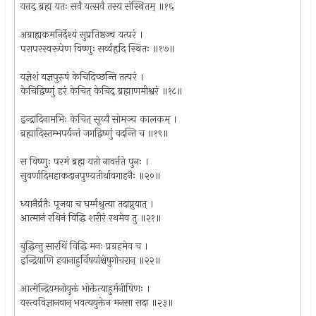
यत्तद् ब्रह्म यतः सर्वं यत्सर्वं तस्य संस्थितम् ॥१६
अग्राह्यकमनिर्देश्यं सुप्रतिष्ठञ्च यत्परं ।
परापरस्वरूपेण विष्णुः सर्व्वहृदि स्थितः ॥१७॥
यज्ञेशं यज्ञपुरुषं केचिदिच्छन्ति तत्परं ।
केचिद्विष्णुं हरं केचित् केचिद् ब्रह्माणमीश्वरं ॥१८॥
इन्द्रादिनामभिः केचित् सूर्य्यं सोमञ्च कालकम् ।
ब्रह्मादिस्तम्भपर्यन्तं जगद्विष्णुं वदन्ति च ॥१९॥
स विष्णुः परमं ब्रह्म यतो नावर्त्तते पुनः ।
सुवर्णादिमहाकदानपुण्यतीर्थावगाहनैः ॥२०॥
ध्यानैर्व्रतैः पूजया च घर्म्मश्रुत्या तदाप्नुयात् ।
आत्मानं रथिनं विद्धि शरीरं रथमेव तु ॥२१॥
बुद्धिन्तु सारथिं विद्धि मनः प्रग्रहमेव च ।
इन्द्रियाणि हयानाहुर्विषयांश्चेषुगोचरान् ॥२२॥
आत्मेन्द्रियमनोयुक्तं भोक्तेत्याहुर्मनीषिणः ।
यस्त्वविज्ञानवान् भवत्ययुक्तेन मनसा सदा ॥२३॥