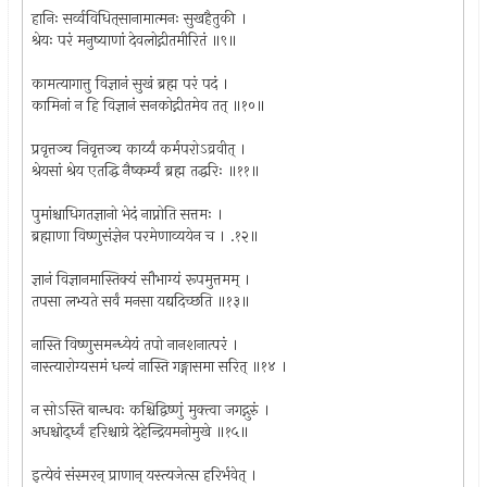
हानिः सर्व्वविधित्‌सानामात्मनः सुखहैतुकी ।
श्रेयः परं मनुष्याणां देवलोद्गीतमीरितं ॥९॥
कामत्यागात्तु विज्ञानं सुखं ब्रह्म परं पदं ।
कामिनां न हि विज्ञानं सनकोद्गीतमेव तत् ॥१०॥
प्रवृत्तञ्च निवृत्तञ्च कार्य्यं कर्मपरोऽव्रवीत् ।
श्रेयसां श्रेय एतद्धि नैष्कर्म्यं ब्रह्म तद्धरिः ॥११॥
पुमांश्चाधिगतज्ञानो भेदं नाप्नोति सत्तमः ।
ब्रह्माणा विष्णुसंज्ञेन परमेणाव्ययेन च । .१२॥
ज्ञानं विज्ञानमास्तिक्यं सौभाग्यं रूपमुत्तमम् ।
तपसा लभ्यते सर्वं मनसा यद्यदिच्छति ॥१३॥
नास्ति विष्णुसमन्ध्येयं तपो नानशनात्परं ।
नास्त्यारोग्यसमं धन्यं नास्ति गङ्गासमा सरित् ॥१४ ।
न सोऽस्ति बान्धवः कश्चिद्विष्णुं मुक्त्वा जगद्गुरुं ।
अधश्चोद्‌र्ध्वं हरिश्चाग्रे देहेन्द्रियमनोमुखे ॥१५॥
इत्येवं संस्मरन् प्राणान् यस्त्यजेत्स हरिर्भवेत् ।