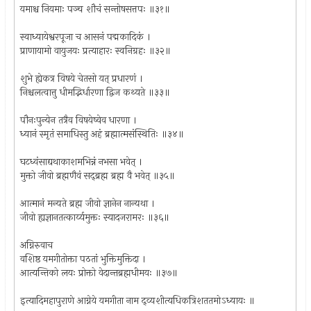
यमाश्च नियमाः पञ्च शौचं सन्तोषसत्तपः ॥३१॥
स्वाध्यायेश्वरपूजा च आसनं पद्मकादिकं ।
प्राणायामो वायुजयः प्रत्याहारः स्वनिग्रहः ॥३२॥
शुभे ह्येकत्र विषये चेतसो यत् प्रधारणं ।
निश्चलत्वात्तु धीमद्भिर्धारणा द्विज कथ्यते ॥३३॥
पौनःपुन्येन तत्रैव विषयेष्वेव धारणा ।
ध्यानं स्मृतं समाधिस्तु अहं ब्रह्मात्मसंस्थितिः ॥३४॥
घटध्वंसाद्यथाकाशमभिन्नं नभसा भवेत् ।
मुक्तो जीवो ब्रह्मणैवं सद्‌ब्रह्म ब्रह्म वै भवेत् ॥३५॥
आत्मानं मन्यते ब्रह्म जीवो ज्ञानेन नान्यथा ।
जीवो ह्यज्ञानतत्कार्य्यमुक्तः स्यादजरामरः ॥३६॥
अग्निरुवाच
वशिष्ठ यमगीतोक्ता पठतां भुक्तिमुक्तिदा ।
आत्यन्तिको लयः प्रोक्तो वेदान्तब्रह्मधीमयः ॥३७॥
इत्यादिमहापुराणे आग्नेये यमगीता नाम द्व्यशीत्यधिकत्रिशततमोऽध्यायः ॥