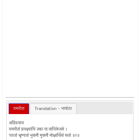
यमगीता
Translation - भाषांतर
अग्निरुवाच
यमगीतां प्रवक्ष्यामि उक्ता या नाचिकेतसे ।
पठतां श्रृण्वतां भुक्त्यै मुक्त्यै मोक्षार्थिनां सतां ॥१॥