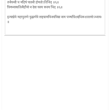
तर्जयन्ती च महिषं घातनी होमतोऽरिजित् ॥६॥
त्रिमध्वाक्ततिलैर्होमो न देया यस्य कस्य चित् ॥६॥
इत्याग्नेये महापुराणे युद्धार्णवे सङ्ग्रामविजयविद्या नाम पञ्चत्रिंशदधिकशततमोऽध्यायः
॥