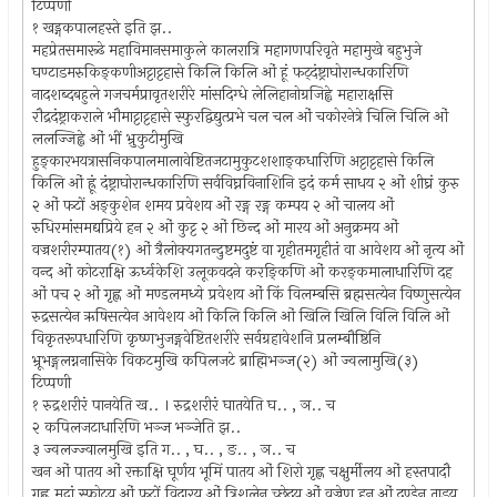
टिप्पणी
१ खड्गकपालहस्ते इति झ..
महप्रेतसमारूढे महाविमानसमाकुले कालरात्रि महागणपरिवृते महामुखे बहुभुजे
घण्टाडमरुकिङ्कणीअट्टाट्टहासे किलि किलि ओं हूं फट्दंष्ट्राघोरान्धकारिणि
नादशब्दबहुले गजचर्मप्रावृतशरीरे मांसदिग्धे लेलिहानोग्रजिह्वे महाराक्षसि
रौद्रदंष्ट्राकराले भौमाट्टाट्टहासे स्फुरद्विद्युत्प्रभे चल चल ओं चकोरनेत्रे चिलि चिलि ओं
ललज्जिह्वे ओं भीं भ्रुकुटीमुखि
हुङ्कारभयत्रासनिकपालमालावेष्टितजटामुकुटशशाङ्कधारिणि अट्टाट्टहासे किलि
किलि ओं ह्रूं दंष्ट्राघोरान्धकारिणि सर्वविघ्नविनाशिनि इदं कर्म साधय २ ओं शीघ्रं कुरु
२ ओं फटों अङ्कुशेन शमय प्रवेशय ओं रङ्ग रङ्ग कम्पय २ ओं चालय ओं
रुधिरमांसमद्यप्रिये हन २ ओं कुट्ट २ ओं छिन्द ओं मारय ओं अनुक्रमय ओं
वज्रशरीरम्पातय(१) ओं त्रैलोक्यगतन्दुष्टमदुष्टं वा गृहीतमगृहीतं वा आवेशय ओं नृत्य ओं
वन्द ओं कोटराक्षि ऊर्ध्वकेशि उलूकवदने करङ्किणि ओं करङ्कमालाधारिणि दह
ओं पच २ ओं गृह्ण ओं मण्डलमध्ये प्रवेशय ओं किं विलम्बसि ब्रह्मसत्येन विष्णुसत्येन
रुद्रसत्येन ऋषिसत्येन आवेशय ओं किलि किलि ओं खिलि खिलि विलि विलि ओं
विकृतरूपधारिणि कृष्णभुजङ्गवेष्टितशरीरे सर्वग्रहावेशनि प्रलम्बौष्ठिनि
भ्रूभङ्गलग्ननासिके विकटमुखि कपिलजटे ब्राह्मिभञ्ज(२) ओं ज्वलामुखि(३)
टिप्पणी
१ रुद्रशरीरं पानयेति ख.. । रुद्रशरीरं घातयेति घ.. , ञ.. च
२ कपिलजटाधारिणि भञ्ज भञ्जेति झ..
३ ज्वलज्ज्वालमुखि इति ग.. , घ.. , ङ.. , ञ.. च
खन ओं पातय ओं रक्ताक्षि घूर्णय भूमिं पातय ओं शिरो गृह्ण चक्षुर्मीलय ओं हस्तपादौ
गृह्ण मुद्रां स्फोटय ओं फटों विदारय ओं त्रिशूलेन च्छेदय ओं वज्रेण हन ओं दण्डेन ताडय