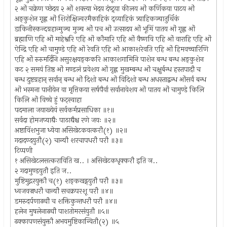
२ ओं चक्रेण च्छेदय २ ओं शक्त्या भेदय दंष्ट्र्या कीलय ओं कर्णिकया पाटय ओं
अङ्कुशेन गृह्ण ओं शिरोक्षिज्वरमैकाहिकं द्व्याहिकं त्र्याहिकञ्चातुर्थिकं
डाकिनीस्कन्दग्रहान्मुञ्च मुञ्च ओं पच ओं उत्सादय ओं भूमिं पातय ओं गृह्ण ओं
ब्रह्माणि एहि ओं माहेश्वरि एहि ओं कौमारि एहि ओं वैष्णवि एहि ओं वाराहि एहि ओं
ऐन्द्रि एहि ओं चामुण्डे एहि ओं रेवति एहि ओं आकाशरेवति एहि ओं हिमवच्चारिणि
एहि ओं रुरुमर्दिनि असुरक्षयङ्ककरि आकाशगामिनि पाशेन बन्ध बन्ध अङ्कुशेन
कट २ समयं तिष्ठ ओं मण्डलं प्रवेशय ओं गृह्ण मुखम्बन्ध ओं चक्षुर्बन्ध हस्तपादौ च
बन्ध दुष्टग्रहान् सर्वान् बन्ध ओं दिशो बन्ध ओं विदिशो बन्ध अधस्ताद्बन्ध ओंसर्वं बन्ध
ओं भस्मना पानीयेन वा मृत्तिकया सर्षपैर्वा सर्वानावेशय ओं पातय ओं चामुण्डे किलि
किलि ओं विच्चे हुं फट्स्वाहा
पदमाला जयाख्येयं सर्वकर्मप्रसाधिका ॥१॥
सर्वदा होमजप्याद्यैः पाठाद्यैश्च रणे जयः ॥२॥
अष्टाविंशभुजा ध्येया असिखेटकवत्करौ(१) ॥२॥
गदादण्दयुतौ(२) चान्यौ शरचापधरौ परौ ॥३॥
टिप्पणी
१ असिखेटलसत्कराविति ख.. । असिखेटकधृक्करौ इति ञ..
२ गदामुण्डयुतौ इति ज..
मुष्टिमुद्गरयुक्तौ च(१) शङ्कखड्गयुतौ परौ ॥३॥
ध्वजवज्रधरौ चान्यौ सचक्रपरशू परौ ॥४॥
डमरुदर्पणाढ्यौ च शक्तिकुन्तधरौ परौ ॥४॥
हलेन मुषलेनाढ्यौ पाशतोमरसंयुतौ ॥५॥
ढक्कापणसंयुक्तौ अभयमुष्टिकान्वितौ(२) ॥५