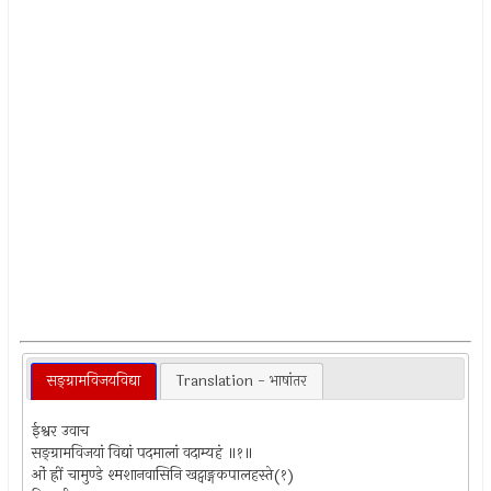
सङ्ग्रामविजयविद्या
Translation - भाषांतर
ईश्वर उवाच
सङ्ग्रामविजयां विद्यां पदमालां वदाम्यहं ॥१॥
ओं ह्रीं चामुण्डे श्मशानवासिनि खट्वाङ्गकपालहस्ते(१)