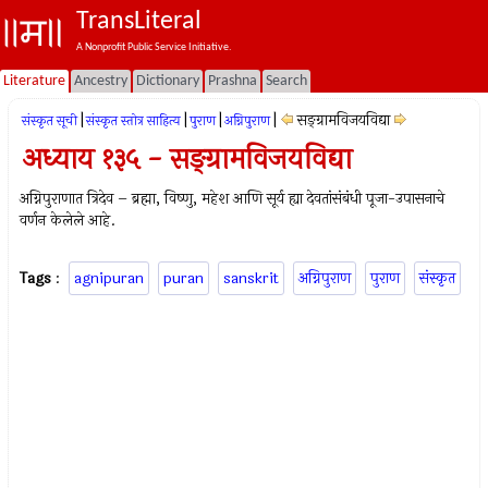
TransLiteral
A Nonprofit Public Service Initiative.
Literature
Ancestry
Dictionary
Prashna
Search
|
|
|
|
सङ्ग्रामविजयविद्या
संस्कृत सूची
संस्कृत स्तोत्र साहित्य
पुराण
अग्निपुराण
अध्याय १३५ - सङ्ग्रामविजयविद्या
अग्निपुराणात त्रिदेव – ब्रह्मा, विष्‍णु, महेश आणि सूर्य ह्या देवतांसंबंधी पूजा-उपासनाचे
वर्णन केलेले आहे.
Tags
:
agnipuran
puran
sanskrit
अग्निपुराण
पुराण
संस्कृत