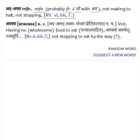
अन्-अवस
mfn.
mfn.
(probably
fr.
√
सो
with
अव
), not making to
halt, not stopping,
[RV. vi, 66, 7.]
अनवस [anavasa]
a.
a. [अव्-असच् अवसः भोजनं प्रीतिकरत्वात् न. ब.] Ved.
Having no (wholesome) food to eat (पथ्याशनरहित); अनवसो अनभीशू
रजस्तूर्वि...
[Rv.6.66.7;]
not stopping to eat by the way (?).
RANDOM WORD
SUGGEST A NEW WORD!