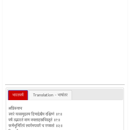
भारतवर्षं
Translation - भाषांतर
अग्निरुवाच
उत्तरं यत्समुद्रस्य हिमाद्रेश्चैव दक्षिणं ॥१॥
वर्षं तद्भारतं नाम नवसाहस्रविस्तृतं ॥१॥
कर्मभूमिरियं स्वर्गमपवर्गं च गच्छतां ॥२॥