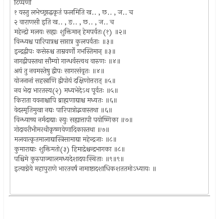
टिप्पणी
१ यस्तु लभेच्छ्राद्धकृतं फलमिति ख.. , छ.. , ज.. च
२ वाराणसी इति ख.. , ङ.. , छ.. , ज.. च
महेन्द्रो मलयः सह्यः शुक्तिमान् हेमपर्वतः(१) ॥२॥
विन्ध्यश्च पारिपात्रश्च सप्तात्र कुलपर्वताः ॥३॥
इन्द्रद्वीपः कसेरुश्च ताम्रवर्णो गभस्तिमान् ॥३॥
नागद्वीपस्तथा सौम्यो गान्धर्वस्त्वथ वारुणः ॥४॥
अयं तु नवमस्तेषु द्वीपः सागरसंवृतः ॥४॥
योजनानां सहस्राणि द्वीपोयं दक्षिणोत्तरात् ॥५॥
नव भेदा भारतस्य(२) मध्यभेदेऽथ पूर्वतः ॥५॥
किराता यवनाश्चापि ब्राह्मणाद्याश्च मध्यतः ॥६॥
वेदस्मृतिमुखा नद्यः पारिपात्रोद्भवास्तथा ॥६॥
विन्ध्याच्च नर्मदाद्याः स्युः सह्यात्तापी पयोष्णिका ॥७॥
गोदावरीभीमरथीकृष्णवेणादिकास्तथा ॥७॥
मलयात्कृतमालाद्यास्त्रिसामाद्या महेन्द्रजाः ॥८॥
कुमाराद्याः शुक्तिमतो(३) हिमाद्रेश्चन्द्रभागका ॥८॥
पश्चिमे कुरुपाञ्चालमध्यदेशादयःस्थिताः ॥९॥९॥
इत्याग्नेये महापुराणे भारतवर्षं नामाष्टादशाधिकशततमोऽध्यायः ॥