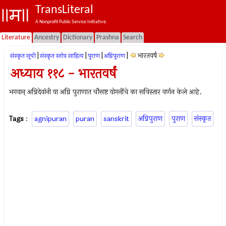
TransLiteral
A Nonprofit Public Service Initiative.
Literature
Ancestry
Dictionary
Prashna
Search
|
|
|
|
भारतवर्षं
संस्कृत सूची
संस्कृत स्तोत्र साहित्य
पुराण
अग्निपुराण
अध्याय ११८ - भारतवर्षं
भगवान् अग्निदेवांनी या अग्नि पुराणात चौसष्ट योगनींचे का सविस्तार वर्णन केले आहे.
Tags
:
agnipuran
puran
sanskrit
अग्निपुराण
पुराण
संस्कृत