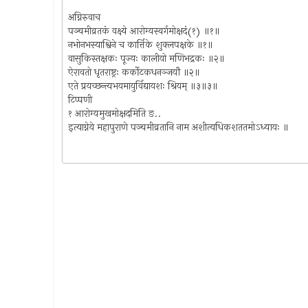
अग्निरुवाच
पञ्चमीव्रतकं वक्ष्ये आरोग्यस्वर्गमोक्षदं(१) ॥१॥
नभोनभस्याश्विने च कार्त्तिके शुक्लपक्षके ॥१॥
वासुकिस्तक्षकः पूज्यः कालीयो मणिभद्रकः ॥२॥
ऐरावतो धृतराष्ट्रः कर्कोटकधनञ्जयौ ॥२॥
एते प्रयच्छन्त्यभयमायुर्विद्यायशः श्रियम् ॥३॥३॥
टिप्पणी
१ आरोग्यमुखमोक्षदमिति ङ..
इत्याग्नेये महापुराणे पञ्चमीव्रतानि नाम अशीत्यधिकशततमोऽध्यायः ॥