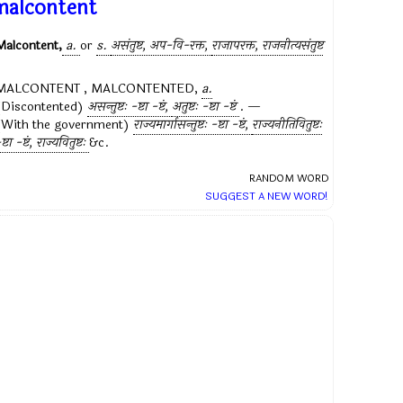
malcontent
Malcontent,
a.
or
s.
असंतुष्ट, अप-वि-रक्त,
राजापरक्त, राजनीत्यसंतुष्ट
MALCONTENT , MALCONTENTED,
a.
(Discontented)
असन्तुष्टः -ष्टा -ष्टं,
अतुष्टः -ष्टा -ष्टं
. —
(With the government)
राज्यमार्गासन्तुष्टः -ष्टा -ष्टं,
राज्यनीतिवितुष्टः
ष्टा -ष्टं, राज्यवितुष्टः
&c.
RANDOM WORD
SUGGEST A NEW WORD!