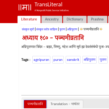
TransLiteral
A Nonprofit Public Service Initiative.
Literature
Ancestry
Dictionary
Prashna
|
|
|
|
पञ्चमीव्रतानि
संस्कृत सूची
संस्कृत स्तोत्र साहित्य
पुराण
अग्निपुराण
अध्याय १८० - पञ्चमीव्रतानि
अग्निपुराणात त्रिदेव – ब्रह्मा, विष्‍णु, महेश आणि सूर्य ह्या देवतांसंबंधी पूजा
Tags
:
agnipuran
puran
sanskrit
अग्निपुराण
पुराण
पञ्चमीव्रतानि
Translation - भाषांतर