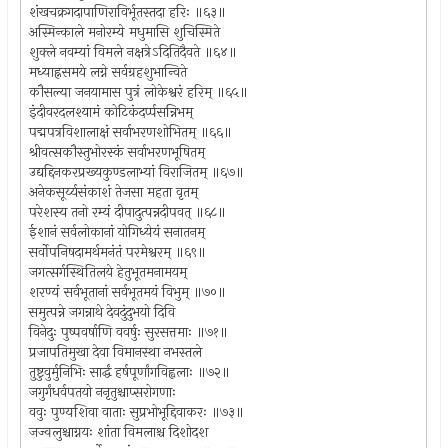
शंखचक्रगदापाणिराविर्भूतस्तदा हरिः ॥६३॥
अस्मिन्काले मनोरम्ये मधुमासि शुचिस्मिते
शुक्ले नवम्यां विमले नक्षत्रेऽदितिदैवते ॥६४॥
मध्याह्नसमये लग्ने सर्वग्रहशुभान्विते
कौसल्या जनयामास पुत्रं लोकेश्वरं हरिम् ॥६५॥
इंदीवरदलश्यामं कोटिकंदर्प्पसन्निभम्
पद्मपत्रविशालाक्षं सर्वाभरणशोभितम् ॥६६॥
श्रीवत्सकौस्तुभोरस्कं सर्वाभरणभूषितम्
उद्यद्दिनकरप्रख्यकुण्डलाभ्यां विराजितम् ॥६७॥
अनेकसूर्य्यसंकाशं तेजसा महता वृतम्
परेशस्य तनो रम्यं दीपादुत्पन्नदीपवत् ॥६८॥
ईशानं सर्वलोकानां योगिध्येयं सनातनम्
सर्वोपनिषदामर्थमनंतं परमेश्वरम् ॥६९॥
जगत्सर्गस्थितिलये हेतुभूतमनामयम्
शरण्यं सर्वभूतानां सर्वभूतमयं विभुम् ॥७०॥
समुत्पन्ने जगन्नाथे देवदुंदुभयो दिवि
विनेदुः पुष्पवर्षाणि ववर्षुः सुरसत्तमाः ॥७१॥
प्रजापतिमुखा देवा विमानस्था नभस्तले
तुष्टुवुर्मुनिभिः सार्द्धं हर्षपूर्णांगविह्वलाः ॥७२॥
जगुर्गंधर्वपतयो ननृतुश्चाप्सरोगणाः
ववुः पुण्यशिवा वाताः सुप्रभोभूद्दिवाकरः ॥७३॥
जज्वलुश्चाग्नयः शांता विमलाश्च दिशोदश