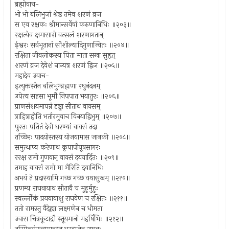
ब्रह्मोवाच-
भो भो बलिभुजां श्रेष्ठ तमेव शरणं व्रज
स एव रक्षकः श्रीमान्सर्वेषां करुणानिधिः ॥२०३॥
रक्षत्येव क्षमासारो वत्सलं शरणागतान्
ईश्वरः सर्वभूतानां सौशील्यादिगुणान्वितः ॥२०४॥
रक्षिता जीवलोकस्य पिता माता सखा सुहृत्
शरणं व्रज देवेशं नान्यत्र शरणं द्विज ॥२०५॥
महादेव उवाच-
इत्युक्तस्तेन बलिभुग्ब्रह्मणा रघुनंदनम्
उपेत्य सहसा भूमौ निपपात भयातुरः ॥२०६॥
प्राणसंशयमापन्नं दृष्ट्वा सीताथ वायसम्
त्राहित्राहीति भर्तारमुवाच विनयाद्विभुम् ॥२०७॥
पुरतः पतितं देवी धरण्यां वायसं तदा
तच्छिरः पादयोस्तस्य योजयामास जानकी ॥२०८॥
समुत्थाप्य करेणाथ कृपापीयूषसागरः
ररक्ष रामो गुणवान् वायसं दययार्दितः ॥२०९॥
तमाह वायसं रामो मा भैरिति दयानिधिः
अभयं ते प्रदास्यामि गच्छ गच्छ यथासुखम् ॥२१०॥
प्रणम्य राघवायाथ सीतायै च मुहुर्मुहुः
स्वर्ल्लोकं प्रययावाशु राघवेण च रक्षितः ॥२११॥
ततो रामस्तु वैदेह्या लक्ष्मणेन च धीमता
उवास चित्रकूटाद्रौ स्तूयमानो महर्षिभिः ॥२१२॥