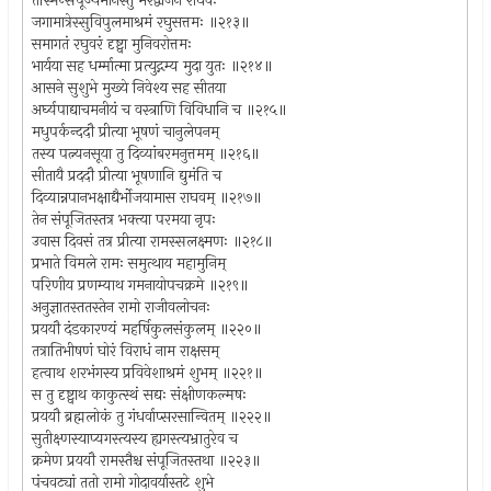
तस्मिन्संपूज्यमानस्तु भरद्वाजेन राघवः
जगामात्रेस्सुविपुलमाश्रमं रघुसत्तमः ॥२१३॥
समागतं रघुवरं दृष्ट्वा मुनिवरोत्तमः
भार्यया सह धर्म्मात्मा प्रत्युद्गम्य मुदा युतः ॥२१४॥
आसने सुशुभे मुख्ये निवेश्य सह सीतया
अर्घ्यपाद्याचमनीयं च वस्त्राणि विविधानि च ॥२१५॥
मधुपर्कन्ददौ प्रीत्या भूषणं चानुलेपनम्
तस्य पत्न्यनसूया तु दिव्यांबरमनुत्तमम् ॥२१६॥
सीतायै प्रददौ प्रीत्या भूषणानि द्युमंति च
दिव्यान्नपानभक्षाद्यैर्भोजयामास राघवम् ॥२१७॥
तेन संपूजितस्तत्र भक्त्या परमया नृपः
उवास दिवसं तत्र प्रीत्या रामस्सलक्ष्मणः ॥२१८॥
प्रभाते विमले रामः समुत्थाय महामुनिम्
परिणीय प्रणम्याथ गमनायोपचक्रमे ॥२१९॥
अनुज्ञातस्ततस्तेन रामो राजीवलोचनः
प्रययौ दंडकारण्यं महर्षिकुलसंकुलम् ॥२२०॥
तत्रातिभीषणं घोरं विराधं नाम राक्षसम्
हत्वाथ शरभंगस्य प्रविवेशाश्रमं शुभम् ॥२२१॥
स तु दृष्ट्वाथ काकुत्स्थं सद्यः संक्षीणकल्मषः
प्रययौ ब्रह्मलोकं तु गंधर्वाप्सरसान्वितम् ॥२२२॥
सुतीक्ष्णस्याप्यगस्त्यस्य ह्यगस्त्यभ्रातुरेव च
क्रमेण प्रययौ रामस्तैश्च संपूजितस्तथा ॥२२३॥
पंचवट्यां ततो रामो गोदावर्यास्तटे शुभे