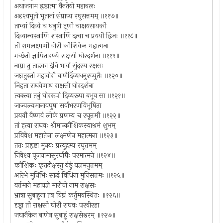
अथाजगाम हृष्टात्मा वैनतेयो महाबलः
अदृश्यभूतो भूतानां संप्राप्य रघुसत्तमम् ॥११७॥
ताभ्यां दिव्ये च धनुषी तूणौ चाक्षयसायकौ
दिव्यान्यस्त्राणि शस्त्राणि दत्वा च प्रययौ द्विजः ॥११८॥
तौ रामलक्ष्मणौ वीरौ कौशिकेन महात्मना
गच्छंती ज्ञापितारण्ये राक्षसी घोरदर्शना ॥११९॥
नाम्ना तु ताडका देवि भार्या सुंदस्य रक्षसः
जघ्नतुस्तां महावीरौ बाणैर्दिव्यधनुश्च्युतैः ॥१२०॥
निहता राघवेणाथ राक्षसी घोरदर्शना
त्यक्त्वा तनुं घोररूपां दिव्यरूपा बभूव सा ॥१२१॥
जाज्वल्यमानावपुषा सर्वाभरणविभूषिता
प्रययौ वैष्णवं लोकं प्रणम्य च रघूत्तमौ ॥१२२॥
तां हत्वा राघवः श्रीमान्कौशिकस्याश्रमं शुभम्
प्रविवेश महातेजा लक्ष्मणेन महात्मना ॥१२३॥
ततः प्रहृष्टा मुनयः प्रत्युद्गम्य रघूत्तमम्
निवेश्य पूजयामासुरर्घाद्यैः परमात्मने ॥१२४॥
कौशिकः कृतदीक्षस्तु यंष्टुं यज्ञमनुत्तमम्
आरेभे मुनिभिः सार्द्धं विधिना मुनिसत्तमः ॥१२५॥
वर्त्तमाने महायज्ञे मारीचो नाम राक्षसः
भ्रात्रा सुबाहुना तत्र विघ्नं कर्तुमवस्थितः ॥१२६॥
दृष्ट्वा तौ राक्षसौ घोरौ राघवः परवीरहा
जघानैकेन बाणेन सुबाहुं राक्षसेश्वरम् ॥१२७॥