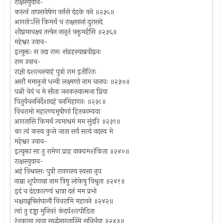
राक्षस्युवाच-
कस्त्वं तापसवेषेण वर्त्तसे दंडके वने ॥२३५॥
आगतोऽसि किमर्थं च राक्षसानां दुरासदे
शीघ्रमाचक्ष्व तत्त्वेन नानृतं वक्तुमर्हसि ॥२३६॥
महेश्वर उवाच-
इत्युक्तः स तदा रामः संप्रहस्याब्रवीद्वचः
राम उवाच-
राज्ञो दशरथस्याहं पुत्रो राम इतीरितः
असौ ममानुजो धन्वी लक्ष्मणो नाम चानघः ॥२३७॥
पत्नी चेयं च मे सीता जनकस्यात्मजा प्रिया
पितुर्वचननिर्देशादहं वनमिहागतः ॥२३८॥
विचरामो महारण्यमृषीणां हितकाम्यया
आगतासि किमर्थं त्वमाश्रमं मम सुंदरि ॥२३९॥
का त्वं कस्य कुले जाता सर्वं सत्यं वदस्व मे
महेश्वर उवाच-
इत्युक्ता सा तु रामेण प्राह वाक्यमशंकिता ॥२४०॥
राक्षस्युवाच-
अहं विश्रवसः पुत्री रावणस्य स्वसा नृप
नाम्ना शूर्पणखा नाम त्रिषु लोकेषु विश्रुता ॥२४१॥
इदं च दंडकारण्यं भ्रात्रा दत्तं मम प्रभो
भक्षयन्नृषिसंघान्वै विचरामि महावने ॥२४२॥
त्वां तु दृष्ट्वा मुनिवरं कंदर्पशरपीडिता
रंतुकामा त्वया सार्द्धमागतास्मि सुनिर्भया ॥२४३॥