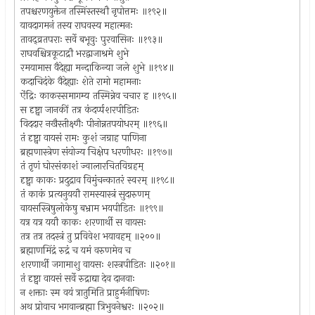
तपश्चरणयुक्तेन तस्मिंस्तस्थौ नृपोत्तमः ॥१९२॥
यावदागमनं तस्य राघवस्य महात्मनः
तावद्व्रतपराः सर्वे बभूवुः पुरवासिनः ॥१९३॥
राघवश्चित्रकूटाद्रौ भरद्वाजाश्रमे शुभे
रमयामास वैदेह्या मन्दाकिन्या जले शुभे ॥१९४॥
कदाचिदंके वैदेह्याः शेते रामो महामनाः
ऐंद्रिः काकस्समागम्य तस्मिन्नेव चचार ह ॥१९५॥
स दृष्ट्वा जानकीं तत्र कंदर्प्पशरपीडितः
विददार नखैस्तीक्ष्णैः पीनोन्नतपयोधरम् ॥१९६॥
तं दृष्ट्वा वायसं रामः कुशं जग्राह पाणिना
ब्रह्मणास्त्रेण संयोज्य चिक्षेप धरणीधरः ॥१९७॥
तं तृणं घोरसंकाशं ज्वालारचितविग्रहम्
दृष्ट्वा काकः प्रदुद्राव विमुंचन्कातरं स्वरम् ॥१९८॥
तं काकं प्रत्यनुययौ रामस्यास्त्रं सुदारुणम्
वायसस्त्रिषुलोकेषु बभ्राम भयपीडितः ॥१९९॥
यत्र यत्र ययौ काकः शरणार्थी स वायसः
तत्र तत्र तदस्त्रं तु प्रविवेश भयावहम् ॥२००॥
ब्रह्माणमिंद्रं रुद्रं च यमं वरुणमेव च
शरणार्थी जगामाशु वायसः शस्त्रपीडितः ॥२०१॥
तं दृष्ट्वा वायसं सर्वे रुद्राद्या देव दानवाः
न शक्ताः स्म वयं त्रातुमिति प्राहुर्मनीषिणः
अथ प्रोवाच भगवान्ब्रह्मा त्रिभुवनेश्वरः ॥२०२॥