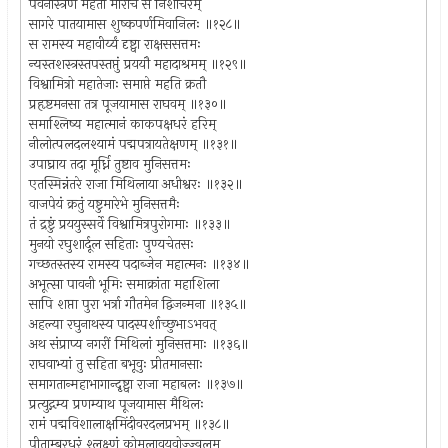
पवनास्त्रेण महता मारीचं स निशाचरम्
सागरे पातयामास शुष्कपर्णमिवानिलः ॥१२८॥
स रामस्य महावीर्य्यं दृष्ट्वा राक्षससत्तमः
न्यस्तशस्त्रस्तपस्तप्तुं प्रययौ महादाश्रमम् ॥१२९॥
विश्वामित्रो महातेजाः समाप्ते महति क्रतौ
प्रहृष्टमनसा तत्र पूजयामास राघवम् ॥१३०॥
समाश्लिष्य महात्मानं काकपक्षधरं हरिम्
नीलोत्पलदलश्यामं पद्मपत्रायतेक्षणम् ॥१३१॥
उपाघ्राय तदा मूर्ध्नि तुष्टाव मुनिसत्तमः
एतस्मिन्नंतरे राजा मिथिलाया अधीश्वरः ॥१३२॥
वाजपेयं क्रतुं यष्टुमारेभे मुनिसत्तमैः
तं द्रष्टुं प्रययुस्सर्वे विश्वामित्रपुरोगमाः ॥१३३॥
मुनयो रघुशार्दूल सहिताः पुण्यचेतसः
गच्छतस्तस्य रामस्य पदाब्जेन महात्मनः ॥१३४॥
अभूत्सा पावनी भूमिः समाक्रांता महाशिला
सापि शप्ता पुरा भर्त्रा गौतमेन द्विजन्मना ॥१३५॥
अहल्या रघुनाथस्य पादस्पर्शाच्छुभाऽभवत्
अथ संप्राप्य नगरीं मिथिलां मुनिसत्तमाः ॥१३६॥
राघवाभ्यां तु सहिता बभूवुः प्रीतमानसाः
समागतान्महाभागान्दृष्ट्वा राजा महाबलः ॥१३७॥
प्रत्युद्गम्य प्रणम्याथ पूजयामास मैथिलः
रामं पद्मविशालाक्षमिंदीवरदलप्रभम् ॥१३८॥
पीताम्बरधरं श्लक्ष्णं कोमलावयवोज्ज्वलम्