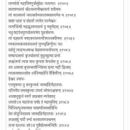
त्वमनंतो महाविष्णुर्वासुदेवः परात्परः ॥१७०॥
नारायणस्त्वं श्रीशस्त्वमीश्वरस्त्वं त्रयीमयः
त्वं कालस्त्वं जगत्सर्वमकाराख्यस्त्वमेव च ॥१७१॥
स्रष्टा धाता च संहर्त्ता त्वमेव परमेश्वरः
त्वमचिंत्यो महद्भूतरूपस्त्वं तु मनुर्महान् ॥१७२॥
चतुःषट्पंचगुणवांस्त्वमेव पुरुषोत्तमः
त्वं यज्ञस्त्वं वषट्कारस्त्वमोंकारस्त्रयीमयः ॥१७३॥
व्यक्ताव्यक्तस्वरूपस्त्वं गुणभृन्निर्ग्गुणः परः
स्तोतुं त्वाहमशक्तश्च वेदानामप्यगोचरम् ॥१७४॥
यच्चापलत्वं कृतवांस्त्वां युयुत्सुतया प्रभो
तत्क्षंतव्यं त्वया नाथ कृपया केवलेन तु ॥१७५॥
तव शक्त्या नृपान्सर्वाञ्जित्वा दत्वा महीं द्विजान्
त्वत्प्रसादवशादेव शांतिमाप्नोति नैष्ठिकीम् ॥१७६॥
ईश्वर उवाच-
एवमुक्त्वा तु काकुत्स्थं जामदग्निर्महातपाः
परिणीय नमस्कृत्वा राघवं लोकरक्षकम् ॥१७७॥
शतक्रतुकृतं स्वर्गं तदस्त्राय न्यवेदयत्
राघवोऽथ महातेजा ववंदे तं महामुनिम् ॥१७८॥
विधिवत्पूजयामास पाद्यार्घाचमनादिभिः
तेन संपूजितस्तत्र जामदग्निर्महातपाः ॥१७९॥
तपस्तप्तुं ययौ रम्यं नरनारायणाश्रमम्
राजा दशरथः सोऽथ पुत्रैर्दारसमन्वितैः ॥१८०॥