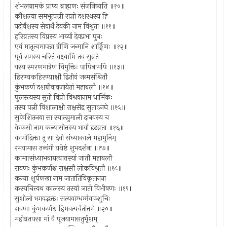
शंभलग्रामकं प्राप्य ब्राह्मणः संजनिष्यति ॥१०॥
कौशल्या समभूत्पत्नी राज्ञो दशरथस्य हि
यदोर्वंशस्य सेवार्थं देवकी नाम विश्रुता ॥११॥
हरिव्रतस्य विप्रस्य भार्य्या देवप्रभा पुनः
एवं मातृत्वमापन्ना त्रीणि जन्मानि शार्ङ्गिणः ॥१२॥
पूर्वं रामस्य चरितं वक्ष्यामि तव सुव्रते
यस्य स्मरणमात्रेण विमुक्तिः पापिनामपि ॥१३॥
हिरण्यकहिरण्याक्षौ द्वितीयं जन्मसंश्रितौ
कुंभकर्ण दशग्रीवावजायेतां महाबलौ ॥१४॥
पुलस्त्यस्य सुतो विप्रो विश्रवानाम धार्मिकः
तस्य पत्नी विशालाक्षी राक्षसेंद्र सुताऽनघे ॥१५॥
सुकेशितनया सा स्यात्सुमाली दानवस्य च
केकसी नाम कन्यासीत्तस्य भार्या दृढव्रता ॥१६॥
कामोद्रिक्ता तु सा देवी संध्याकाले महामुनिम्
रमयामास तन्वंगी यथेष्टं शुभदर्शना ॥१७॥
कामात्संध्याभवाद्यत्वात्तस्यां जातौ महाबलौ
रावणः कुंभकर्णश्च राक्षसौ लोकविश्रुतौ ॥१८॥
कन्या शूर्पणखा नाम जातातिविकृतानना
कस्यचित्त्वथ कालस्य तस्यां जातो विभीषणः ॥१९॥
सुशीलो भगवद्भक्तः सत्यवाग्धर्म्मवाञ्शुचिः
रावणः कुंभकर्णश्च हिमवत्पर्वतोत्तमे ॥२०॥
महोग्रतपसा मां वै पूजयामासतुर्भृशम्