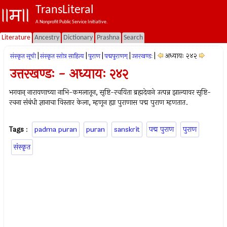
TransLiteral
A Nonprofit Public Service Initiative.
Literature
Ancestry
Dictionary
Prashna
Search
|
|
|
|
|
अध्यायः २४२
संस्कृत सूची
संस्कृत स्तोत्र साहित्य
पुराण
पद्मपुराणम्
उत्तरखण्डः
उत्तरखण्डः - अध्यायः २४२
भगवान् नारायणाच्या नाभि-कमलातून, सृष्टि-रचयिता ब्रह्मदेवाने उत्पन्न झाल्यावर सृष्टि-
रचना संबंधी ज्ञानाचा विस्तार केला, म्हणून ह्या पुराणास पद्म पुराण म्हणतात.
Tags
:
padma puran
puran
sanskrit
पद्म पुराण
पुराण
संस्कृत