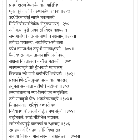
प्रपद्य शरणं देवमर्चयामास वारिधिः
पुनरापूर्य जलधिं वरुणास्त्रेण राघवः ॥२९७॥
उदधेर्वचनात्सेतुं सागरे मकरालये
गिरिभिर्वानरानीतैर्नलः सेतुमकारयत् ॥२९८
ततो गत्वा पुरीं लंकां सन्निवेश्य महाबलम्
सम्यगायोधनं चक्रे वानराणां च रक्षसाम् ॥२९९॥
ततो दशास्यतनयः शक्रजिद्राक्षसो बली
बबंध नागपाशैश्च तावुभौ रामलक्ष्मणौ ॥३००॥
वैनतेयः समागत्य तान्यस्त्राणि प्रमोचयत्
राक्षसा निहतास्सर्वे वानरैश्च महाबलैः ॥३०१॥
रावणस्यानुजं वीरं कुंभकर्णं महाबलम्
निजघान रणे रामो बाणैरग्निशिखोपमैः ॥३०२॥
ब्रह्मास्त्रेणेन्द्रजित्क्रुद्धः पातयामास वानरान्
हनूमता समानीतो महौषधि महीधरः ॥३०३॥
तस्यानीतस्य च स्पर्शात्सर्व एव समुत्थिताः
ततो रामानुजो वीरः शक्रजेतारमाहवे ॥३०४॥
निपातयामास शरैर्वृत्रं वज्रधरो यथा
निर्ययावथ पौलस्त्यो योद्धुं रामेण संयुगे ॥३०५॥
चतुरंगबलैः सार्द्धं मंत्रिभिश्च महाबलः
समंततोभवद्युद्धं वानराणां च रक्षसाम् ॥३०६॥
रामरावणयोश्चैव तथा सौमित्रिणा सह
शक्त्या निपातयामास लक्ष्मणं राक्षसेश्वरः ॥३०७॥