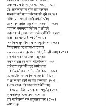
स्वपदं च ददौ तस्मै योगिगम्यं सनातनम्
राघवस्य प्रसादेन स गृध्रः परमं पदम् ॥२६५॥
हरेः सामान्यरूपेण मुक्तिं प्राप खगोत्तमः
माल्यवंतं ततो गत्वा मतंगस्याश्रमे शुभे ॥२६६॥
अभिगम्य महाभागां शबरीं धर्मचारिणीम्
सा तु भागवतश्रेष्ठा दृष्ट्वा तौ रामलक्ष्मणौ ॥२६७॥
प्रत्युद्गम्य नमस्कृत्वा निवेश्य कुशविष्टरे
पादप्रक्षालनं कृत्वा वन्यैः पुष्पैः सुगंधिभिः ॥२६८॥
अर्चयामास भक्त्या वै हर्षनिर्भरमानसा
फलानि च सुगंधीनि मूलानि मधुराणि च ॥२६९॥
निवेदयामास तदा राघवाभ्यां दृढव्रता
फलान्यास्वाद्य काकुत्स्थस्तस्यै मुक्तिं ददौ पराम् ॥२७०॥
ततः पंपासरो गत्वा राघवः शत्रुसूदनः
जघान राक्षसं तत्र कबंधं घोररूपिणम् ॥२७१॥
तं निहत्य महावीर्यो ददाह स्वर्गतश्च सः
ततो गोदावरीं गत्वा रामो राजीवलोचनः ॥२७२॥
पप्रच्छ सीतां गंगे त्वं किं तां जानासि मे प्रियाम्
न शशंस तदा तस्मै सा गंगा तमसावृता ॥२७३॥
शशाप राघवः क्रोधाद्रक्ततोया भवेति ताम्
ततो भयात्समुद्विग्ना पुरस्कृत्य महामुनीन् ॥२७४॥
कृतांजलिपुटा दीना राघवं शरणं गता
ततो महर्षयस्सर्वे रामं प्राहुस्सनातनम् ॥२७५॥
ऋषय ऊचुः-