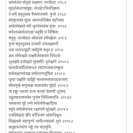
अनंतांशेन संभूतो लक्ष्मणः परवीरहा ॥९५॥
सुदर्शनांशाच्छत्रुघ्नः संजज्ञेऽमितविक्रमः
ते सर्वे ववृधुस्तत्र वैवस्वतमनोः कुले ॥९६॥
संस्कृतास्ते सुताः सम्यग्वसिष्ठेन महौजसा
अधीतवेदास्ते सर्वे श्रुतवंतस्तथा नृपाः ॥९७॥
सर्वशास्त्रार्थतत्वज्ञा धनुर्वेदे च निष्ठिताः
बभूवुः परमोदारा लोकानां हर्षवर्द्धनाः ॥९८॥
युग्मं बभूवतुस्तत्र राजानौ रामलक्ष्मणौ
तथा भरतशत्रुघ्नौ तयोर्युग्मं बभूव ह ॥९९॥
अथ लोकेश्वरी लक्ष्मीर्जनकस्य निवेशने
शुभक्षेत्रे हलोद्धाते सुनासीरे शुभेक्षणे ॥१००॥
बालार्ककोटिसंकाशा रक्तोत्पलकराम्बुजा
सर्वलक्षणसंपन्ना सर्वाभरणभूषिता ॥१०१॥
धृत्वा वक्षसि चार्वङ्गी मालामम्लानपङ्कजाम्
सीतामुखे समुत्पन्ना बालभावेन सुंदरी ॥१०२॥
तां दृष्ट्वा जनको राजा कन्यां वेदमयीं शुभाम्
उद्धृत्यापत्यभावेन पुपोष मिथिलापतिः ॥१०३॥
जनकस्य गृहे रम्ये सर्वलोकेश्वरप्रिया
ववृधे सर्वलोकस्य रक्षणार्थं सुरेश्वरी ॥१०४॥
एतस्मिन्नंतरे देवि कौशिको लोकविश्रुतः
सिद्धाश्रमे महापुण्ये भागीरथ्यास्तटे शुभे ॥१०५॥
क्रतुप्रवरमारेभे यष्टुं तत्र महामुनिः