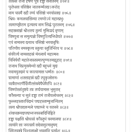
ततस्स राजा हर्षेण पुत्रं दृष्ट्वा सनातनम् ॥७४॥
पुरोधसा वसिष्ठेन जातकर्म्मतदाऽकरोत्
नाम चास्मै ददौ रम्यं वसिष्ठो भगवांस्तदा ॥७५॥
श्रियः कमलवासिन्या रमणोऽयं महान्प्रभुः
तस्माच्छ्रीराम इत्यस्य नाम सिद्धं पुरातनम् ॥७६॥
सहस्रनाम्नां श्रीशस्य तुल्यं मुक्तिप्रदं नृणाम्
विष्णुना स समुत्पन्नो विष्णुरित्यभिधीयते ॥७७॥
एवं नामास्य दत्वाथ वसिष्ठो भगवानृषिः
परिणीय नमस्कृत्य स्तुत्वा स्तुतिभिरेव च ॥७८॥
संकीर्त्य नामसाहस्रं मंगलार्थं महात्मनः
विनिर्ययौ महातेजास्तस्मात्पुण्यतमाद्गृहात् ॥७९॥
राजाथ विप्रमुख्येभ्यो ददौ बहुधनं मुदा
गवामयुतदानं च कारयामास धर्म्मतः ॥८०॥
ग्रामाणां शतसाहस्रं ददौ रघुकुलोत्तमः
वस्त्रैराभरणैर्दिव्यैरसंख्येयैर्धनैरपि ॥८१॥
विष्णोस्संतुष्टये तत्र तर्प्पयामास भूसुरान्
कौसल्या च सुतं दृष्ट्वा रामं राजीवलोचनम् ॥८२॥
फुल्लहस्तारविंदाभं पद्महस्ताम्बुजान्वितम्
तस्य श्रीपादकमले पद्माब्जे च वरानने ॥८३॥
शंखचक्रगदापद्मध्वजवस्त्रादिचिह्निते
दृष्ट्वा वक्षसि श्रीवत्सं कौस्तुभं वनमालया ॥८४॥
तस्यांगे सा जगत्सर्वं सदेवासुरमानुषम्
स्मितवक्त्रे विशालाक्षी भुवनानि चतुर्दश ॥८५॥