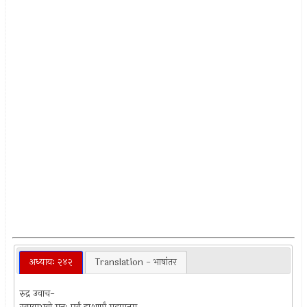
अध्यायः २४२
Translation - भाषांतर
रुद्र उवाच-