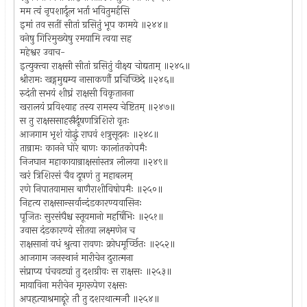
मम त्वं नृपशार्दूल भर्ता भवितुमर्हसि
इमां तव सतीं सीतां ग्रसितुं भूप कामये ॥२४४॥
वनेषु गिरिमुख्येषु रमयामि त्वया सह
महेश्वर उवाच-
इत्युक्त्वा राक्षसी सीतां ग्रसितुं वीक्ष्य चोद्यताम् ॥२४५॥
श्रीरामः खड्गमुद्यम्य नासाकर्णौ प्रचिच्छिदे ॥२४६॥
रुदंती सभयं शीघ्रं राक्षसी विकृतानना
खरालयं प्रविश्याह तस्य रामस्य चेष्टितम् ॥२४७॥
स तु राक्षससाहस्रैर्दूषणत्रिशिरो वृतः
आजगाम भृशं योद्धुं राघवं शत्रुसूदनः ॥२४८॥
तान्रामः कानने घोरे बाणः कालांतकोपमैः
निजघान महाकायान्राक्षसांस्तत्र लीलया ॥२४९॥
खरं त्रिशिरसं चैव दूषणं तु महाबलम्
रणे निपातयामास बाणैराशीविषोपमैः ॥२५०॥
निहत्य राक्षसान्सर्वान्दंडकारण्यवासिनः
पूजितः सुरसंघैश्च स्तूयमानो महर्षिभिः ॥२५१॥
उवास दंडकारण्ये सीतया लक्ष्मणेन च
राक्षसानां वधं श्रुत्वा रावणः क्रोधमूर्च्छितः ॥२५२॥
आजगाम जनस्थानं मारीचेन दुरात्मना
संप्राप्य पंचवट्यां तु दशग्रीवः स राक्षसः ॥२५३॥
मायाविना मरीचेन मृगरूपेण रक्षसः
अपहृत्याश्रमाद्दूरे तौ तु दशरथात्मजौ ॥२५४॥