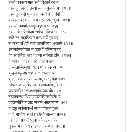
राज्यं चकारयामास सर्वं निहतकंटकम्
यस्मादुत्पत्स्यते तस्यां भगवान्पुरुषोत्तमः ॥४३॥
तस्मात्तु नगरी पुण्या साप्ययोध्येति कीर्तिता
नगरस्य परं धाम्नो नाम तस्याप्यभूच्छुभे ॥४४॥
यत्रास्ते भगवान्विष्णुस्तदेव परमं पदम्
तत्र सद्यो भवेन्मोक्षः सर्वकर्म्मनिकृंतनः ॥४५॥
जाते तत्र महाविष्णौ नराः सर्वे मुदं ययुः
स राजा पृथिवीं सर्वां पालयित्वा शुभानने ॥४६॥
अयजद्वैष्णवेष्ट्या च पुत्रार्थी हरिमच्युतम्
तेन संपूजितः श्रीशो राजा सर्वगतो हरिः ॥४७॥
वैष्णवेन तु यज्ञेन वरदः प्राह केशवः
तस्मिन्नाविरभूदग्नौ यज्ञरूपो हरिस्तदा ॥४८॥
शुद्धजाम्बूनदप्रख्यः शंखचक्रगदाधरः
शुक्लांबरधरः श्रीमान्सर्वभूषणभूषितः ॥४९॥
श्रीवत्सकौस्तुभोरस्को वनमालाविभूषितः
पद्मपत्रविशालाक्षश्चतुर्बाहुरुदारधीः ॥५०॥
सव्यांकस्थ श्रिया सार्द्धमाविरासीद्रमेश्वरः
वरदोस्मीति तं प्राह राजानं भक्तवत्सलः ॥५१॥
तं दृष्ट्वा सर्वलोकेशं राजा हर्षसमाकुलः
ववंदे भार्य्यया सार्द्धं प्रहृष्टेनांतरात्मना ॥५२॥
प्रांजलिः प्रणतो भूत्वा हर्षगद्गदया गिरा
पुत्रत्वं मे भजेत्याह देवदेवं जनार्दनम् ॥५३॥