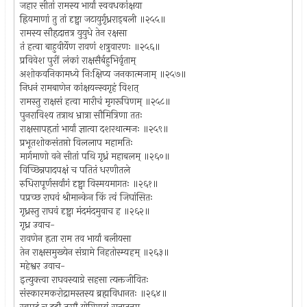
जहार सीतां रामस्य भार्यां स्ववधकांक्षया
ह्रियमाणां तु तां दृष्ट्वा जटायुर्गृध्रराड्बली ॥२५५॥
रामस्य सौहृदात्तत्र युयुधे तेन रक्षसा
तं हत्वा बाहुवीर्येण रावणं शत्रुवारणः ॥२५६॥
प्रविवेश पुरीं लंकां राक्षसैर्बहुभिर्वृताम्
अशोकवनिकामध्ये निःक्षिप्य जनकात्मजाम् ॥२५७॥
निधनं रामबाणेन कांक्षयन्स्वगृहं विशत्
रामस्तु राक्षसं हत्वा मारीचं मृगरूपिणम् ॥२५८॥
पुनराविश्य तत्राथ भ्रात्रा सौमित्रिणा ततः
राक्षसापहृतां भार्यां ज्ञात्वा दशरथात्मजः ॥२५९॥
प्रभूतशोकसंतप्तो विललाप महामतिः
मार्गमाणो वने सीतां पथि गृध्रं महाबलम् ॥२६०॥
विच्छिन्नपादपक्षं च पतितं धरणीतले
रुधिरापूर्णसर्वांगं दृष्ट्वा विस्मयमागतः ॥२६१॥
पप्रच्छ राघवं श्रीमान्केन किं त्वं जिघांसितः
गृध्रस्तु राघवं दृष्ट्वा मंदमंदमुवाच ह ॥२६२॥
गृध्र उवाच-
रावणेन हृता राम तव भार्यां बलीयसा
तेन राक्षसमुख्येन संग्रामे निहतोस्म्यहम् ॥२६३॥
महेश्वर उवाच-
इत्युक्त्वा राघवस्याग्रे सहसा त्यक्तजीवितः
संस्कारमकरोद्रामस्तस्य ब्रह्मविधानतः ॥२६४॥