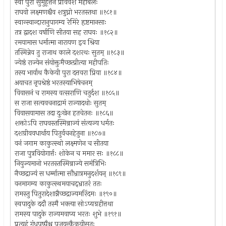
स्वां पुरीं सुमुहूर्त्तेन प्रविवेश महाबलः
राघवो लक्ष्मणश्चैव शत्रुघ्नो भरतस्तथा ॥१८१॥
स्वान्स्वान्दारानुपागम्य रेमिरे हृष्टमानसाः
तत्र द्वादश वर्षाणि सीतया सह राघवः ॥१८२॥
रमयामास धर्मात्मा नारायण इव श्रिया
तस्मिन्नेव तु राजाथ काले दशरथः सुतम् ॥१८३॥
ज्येष्ठं राज्येन संयोक्तुमैच्छत्प्रीत्या महीपतिः
तस्य भार्याथ कैकेयी पुरा दत्तवरा प्रिया ॥१८४॥
अयाचत नृपश्रेष्ठं भरतस्याभिषेचनम्
विवासनं च रामस्य वत्सराणि चतुर्दश ॥१८५॥
स राजा सत्यवचनाद्रामं राज्यादथोः सुतम्
विवासयामास तदा दुःखेन हतचेतनः ॥१८६॥
शक्तोऽपि राघवस्तस्मिन्राज्यं संत्यज्य धर्मतः
दशग्रीववधार्थाय पितुर्वचनहेतुना ॥१८७॥
वनं जगाम काकुत्स्थो लक्ष्मणेन च सीतया
राजा पुत्रवियोगार्त्तः शोकेन च ममार सः ॥१८८॥
नियुज्यमानो भरतस्तस्मिन्राज्ये समंत्रिभिः
नैच्छद्राज्यं स धर्म्मात्मा सौभ्रात्रमनुदर्शयन् ॥१८९॥
वनमागम्य काकुत्स्थमयाचद्भ्रातरं ततः
रामस्तु पितुरादेशान्नैच्छद्राज्यमरिंदमः ॥१९०॥
स्वपादुके ददौ तस्मै भक्त्या सोऽप्यग्रहीत्तथा
रामस्य पादुके राज्यमवाप्य भरतः शुभे ॥१९१॥
प्रत्यहं गंधपुष्पैश्च पूजयन्कैकयीसुतः