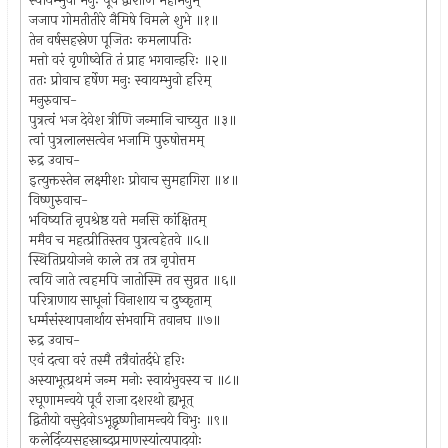
स्वायम्भुवो मनुः पूर्वं द्वाशार्णं महामनुम्
जजाप गोमतीतीरे नैमिषे विमले शुभे ॥१॥
तेन वर्षसहस्रेण पूजितः कमलापतिः
मत्तो वरं वृणीष्वेति तं प्राह भगवान्हरिः ॥२॥
ततः प्रोवाच हर्षेण मनुः स्वायम्भुवो हरिम्
मनुरुवाच-
पुत्रत्वं भज देवेश त्रीणि जन्मानि चाच्युत ॥३॥
त्वां पुत्रलालसत्वेन भजामि पुरुषोत्तमम्
रुद्र उवाच-
इत्युक्तस्तेन लक्ष्मीशः प्रोवाच सुमहागिरा ॥४॥
विष्णुरुवाच-
भविष्यति नृपश्रेष्ठ यत्ते मनसि कांक्षितम्
ममैव च महत्प्रीतिस्तव पुत्रत्वहेतवे ॥५॥
स्थितिप्रयोजने काले तत्र तत्र नृपोत्तम
त्वयि जाते त्वहमपि जातोस्मि तव सुव्रत ॥६॥
परित्राणाय साधूनां विनाशाय च दुष्कृताम्
धर्म्मसंस्थापनार्थाय संभवामि तवानघ ॥७॥
रुद्र उवाच-
एवं दत्वा वरं तस्मै तत्रैवांतर्दधे हरिः
अस्याभूत्प्रथमं जन्म मनोः स्वायंभुवस्य च ॥८॥
रघूणामन्वये पूर्वं राजा दशरथो ह्यभूत्
द्वितीयो वसुदेवोऽभूद्वृष्णीनामन्वये विभुः ॥९॥
कलेर्दिव्यसहस्राब्दप्रमाणस्यांत्यपादयोः