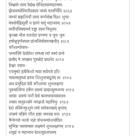
निश्वासे तस्य वेदांश्च सेतिहासान्महात्मनः
द्वीपानब्धीन्गिरींस्तस्य जघने वरवर्णिनि ॥८६॥
नाभ्यां ब्रह्मशिवौ तस्य कर्णयोश्च दिशः शुभाः
नेत्रयोर्वह्निसूर्यौ च घ्राणे वायुं महाजवम् ॥८७॥
सर्वोपनिषदामर्थं दृष्ट्वा तस्य विभूतयः
कृत्स्ना भीता वरारोहा प्रणम्य च पुनः पुनः
हर्षाश्रुपूर्णनयना प्रांजलिर्वाक्यमब्रवीत् ॥८८॥
कौशल्योवाच-
धन्यास्मि देवदेवेश लब्ध्वा त्वां तनयं प्रभो
प्रसीद मे जगन्नाथ पुत्रस्नेहं प्रदर्शय ॥८९॥
ईश्वर उवाच-
एवमुक्तो हृषीकेशो मात्रा सर्वगतो हरिः
मायामानुषतां प्राप्य शिशुभावाद्रुरोद सः ॥९०॥
अथ प्रमुदिता देवी कौशल्या शुभलक्षणा
पुत्रमालिंग्य हर्षेण स्तन्यं प्रादात्सुमध्यमा ॥९१॥
तस्याः स्तन्यं पपौ देवो बालभावात्सनातनः
उवास मातुरुत्संगे जगद्भर्ता महाविभुः ॥९२॥
देशे तस्मिञ्छुशुभे रम्ये सर्वकामप्रदे नृणाम्
उत्सवं चक्रिरे पौरा हृष्टा जनपदा नराः ॥९३॥
कैकेय्यां भरतो जज्ञे पांचजन्यांशचोदितः
सुमित्रा जनयामास लक्ष्मणं शुभलक्षणम् ॥९४॥
शत्रुघ्नं च महाभागा देवशत्रुप्रतापनम्