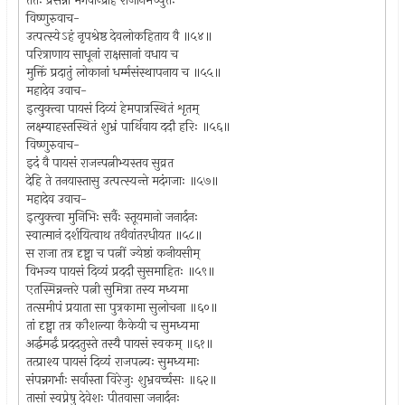
ततः प्रसन्नो भगवान्प्राह राजानमच्युतः
विष्णुरुवाच-
उत्पत्स्येऽहं नृपश्रेष्ठ देवलोकहिताय वै ॥५४॥
परित्राणाय साधूनां राक्षसानां वधाय च
मुक्तिं प्रदातुं लोकानां धर्म्मसंस्थापनाय च ॥५५॥
महादेव उवाच-
इत्युक्त्वा पायसं दिव्यं हेमपात्रस्थितं शृतम्
लक्ष्म्याहस्तस्थितं शुभ्रं पार्थिवाय ददौ हरिः ॥५६॥
विष्णुरुवाच-
इदं वै पायसं राजन्पत्नीभ्यस्तव सुव्रत
देहि ते तनयास्तासु उत्पत्स्यन्ते मदंगजाः ॥५७॥
महादेव उवाच-
इत्युक्त्वा मुनिभिः सर्वैः स्तूयमानो जनार्दनः
स्वात्मानं दर्शयित्वाथ तथैवांतरधीयत ॥५८॥
स राजा तत्र दृष्ट्वा च पत्नीं ज्येष्ठां कनीयसीम्
विभज्य पायसं दिव्यं प्रददौ सुसमाहितः ॥५९॥
एतस्मिन्नन्तरे पत्नी सुमित्रा तस्य मध्यमा
तत्समीपं प्रयाता सा पुत्रकामा सुलोचना ॥६०॥
तां दृष्ट्वा तत्र कौशल्या कैकेयी च सुमध्यमा
अर्द्धमर्द्धं प्रददतुस्ते तस्यै पायसं स्वकम् ॥६१॥
तत्प्राश्य पायसं दिव्यं राजपत्न्यः सुमध्यमाः
संपन्नगर्भाः सर्वास्ता विरेजुः शुभ्रवर्च्चसः ॥६२॥
तासां स्वप्नेषु देवेशः पीतवासा जनार्दनः