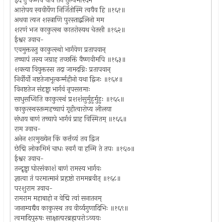
इदं तु वैष्णवं चापं तेन तुल्यमरिंदम
आरोपय स्ववीर्येण निर्जितोस्मि त्वयैव हि ॥१६१॥
अथवा त्यज शस्त्राणि पुरस्ताद्बलिनो मम
शरणं भज काकुत्स्थ कातरोस्यथ चेतसी ॥१६२॥
ईश्वर उवाच-
एवमुक्तस्तु काकुत्स्थो भार्गवेण प्रतापवान्
तच्चापं तस्य जग्राह तच्छक्तिं वैष्णवीमपि ॥१६३॥
शक्त्या वियुक्तस्स तदा जामदग्निः प्रतापवान्
निर्वीर्यो नष्टतेजाभूत्कर्म्महीनो यथा द्विजः ॥१६४॥
विनष्टतेज संदृष्ट्वा भार्गवं नृपसत्तमाः
साधुसध्विति काकुत्स्थं प्रशशंसुर्मुहुर्मुहुः ॥१६५॥
काकुत्स्थस्तन्महच्चापं गृहीत्वारोप्य लीलया
संधाय बाणं तच्चापे भार्गवं प्राह विस्मितम् ॥१६६॥
राम उवाच-
अनेन शरमुख्येन किं कर्त्तव्यं तव द्विज
छेद्मि लोकमिमं चाधः स्वर्गं वा हन्मि ते तपः ॥१६७॥
ईश्वर उवाच-
तन्दृष्ट्वा घोरसंकाशं बाणं रामस्य भार्गवः
ज्ञात्वा तं परमात्मानं प्रहृष्टो राममब्रवीत् ॥१६८॥
परशुराम उवाच-
रामराम महाबाहो न वेद्मि त्वां सनातनम्
जानाम्यद्यैव काकुत्स्थ तव वीर्य्यगुणादिभिः ॥१६९॥
त्वमादिपुरुषः साक्षात्परब्रह्मपरोऽव्ययः