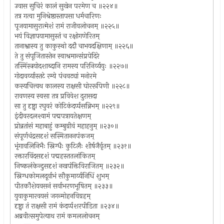
उवास सुचिरं कालं सुखेन परमेण च ॥२२४॥
तत्र गत्वा मुनिश्रेष्ठास्तापसा धर्मचारिणः
पूजयामासुरात्मेशं रामं राजीवलोचनम् ॥२२५॥
भयं विज्ञापयामासुस्तं च रक्षोगणेरितम्
तानाश्वास्य तु काकुस्थो ददौ चाभयदक्षिणाम् ॥२२६॥
ते तु संपूजितास्तेन स्वाश्रमान्संप्रपेदिरे
तस्मिंस्त्रयोदशाब्दानि रामस्य परिनिर्य्ययुः ॥२२७॥
गोदावर्य्यास्तटे रम्ये पंचवट्यां मनोरमे
कस्यचित्त्वथ कालस्य राक्षसी घोररूपिणी ॥२२८॥
रावणस्य स्वसा तत्र प्रविवेश दुरासदा
सा तु दृष्ट्वा रघुवरं कोटिकंदर्प्पसन्निभम् ॥२२९॥
इंदीवरदलश्यामं पद्मपत्रायतेक्षणम्
प्रोन्नतांसं महाबाहुं कम्बुग्रीवं महाहनुम् ॥२३०॥
संपूर्णचंद्रसदृशं सस्मिताननपंकजम्
भृंगावलिनिभैः स्निग्धैः कुटिलैः शीर्षजैर्वृतम् ॥२३१॥
रक्तारविंदसदृशं पद्महस्ततलांकितम्
निष्कलंकेन्दुसदृशं नखपंक्तिविराजितम् ॥२३२॥
स्निग्धकोमलदूर्वाभं सौकुमार्य्यनिधिं शुभम्
पीतकौशेयवसनं सर्वाभरणभूषितम् ॥२३३॥
युवाकुमारवयसं जगन्मोहनविग्रहम्
दृष्ट्वा तं राक्षसी रामं कंदर्प्पशरपीडिता ॥२३४॥
अब्रवीत्समुपेत्याथ रामं कमललोचनम्