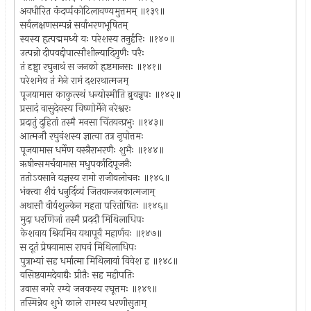
अवधीरित कंदर्प्पकोटिलावण्यमुत्तमम् ॥१३९॥
सर्वलक्षणसम्पन्नं सर्वाभरणभूषितम्
स्वस्य हृत्पद्ममध्ये यः परेशस्य तनुर्हरिः ॥१४०॥
उत्पन्नो दीपवद्दीपात्सौशील्यादिगुणैः परैः
तं दृष्ट्वा रघुनाथं स जनको हृष्टमानसः ॥१४१॥
परेशमेव तं मेने रामं दशरथात्मजम्
पूजयामास काकुत्स्थं धन्योस्मीति ब्रुवन्नृपः ॥१४२॥
प्रसादं वासुदेवस्य विष्णोर्मेने नरेश्वरः
प्रदातुं दुहितां तस्मै मनसा चिंतयन्प्रभुः ॥१४३॥
आत्मजौ रघुवंशस्य ज्ञात्वा तत्र नृपोत्तमः
पूजयामास धर्मेण वस्त्रैराभरणैः शुभैः ॥१४४॥
ऋषीन्समर्चयामास मधुपर्कादिपूजनैः
ततोऽवसाने यज्ञस्य रामो राजीवलोचनः ॥१४५॥
भंक्त्वा शैवं धनुर्दिव्यं जितवान्जनकात्मजाम्
अथासौ वीर्यशुल्केन महता परितोषितः ॥१४६॥
मुदा धरणिजां तस्मै प्रददौ मिथिलाधिपः
केशवाय श्रियमिव यथापूर्वं महार्णवः ॥१४७॥
स दूतं प्रेषयामास राघवं मिथिलाधिपः
पुत्राभ्यां सह धर्मात्मा मिथिलायां विवेश ह ॥१४८॥
वसिष्ठवामदेवाद्यैः प्रीतैः सह महीपतिः
उवास नगरे रम्ये जनकस्य रघूत्तमः ॥१४९॥
तस्मिन्नेव शुभे काले रामस्य धरणीसुताम्