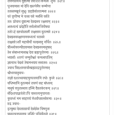
रावणस्त्वथ दुष्टात्मा स्वशिरःकमलैः शुभैः ॥२१॥
पूजयामास मां देवि दारुणेनैव कर्म्मणा
ततस्तमब्रुवं सुभ्रूः प्रहृष्टेनांतरात्मना ॥२२॥
वरं वृणीष्व मे वत्स यत्ते मनसि वर्त्तते
ततः प्रोवाच दुष्टात्मा देवदानव रक्षसाम् ॥२३॥
अवध्यत्वं प्रदेहीति सर्वलोकजिगीषया
ततोऽहं दत्तवांस्तस्मै राक्षसाय दुरात्मने ॥२४॥
देवदानवयक्षाणामवध्यत्वं वरानने
राक्षसोऽसौ महावीर्यो वरदानात्तु गर्वितः ॥२५॥
त्रींल्लोकान्पीडयामास देवदानवमानुषान्
तेन संबाध्यमानाश्च देवा ब्रह्मपुरोगमाः ॥२६॥
भयार्त्ताः शरणं जग्मुरीश्वरं कमलापतिम्
ज्ञात्वाथ वेदनां तेषामभयाय सनातनः ॥२७॥
उवाच त्रिदशान्सर्वान्ब्रह्मरुद्रपुरोगमान्
श्रीभगवानुवाच-
राज्ञो दशरथस्याहमुत्पत्स्यामि रघोः कुले ॥२८॥
वधिष्यामि दुरात्मानं रावणं सह बांधवम्
मानुषं वपुरास्थाय हन्मि दैवतकंटकम् ॥२९॥
नंदिशापाद्भवंतोऽपि वानरत्वमुपागताः
कुरुध्वं मम साहाय्यं गंधर्वाप्सरसोत्तमाः ॥३०॥
रुद्र उवाच-
इत्युक्ता देवतास्सर्वा देवदेवेन विष्णुना
वानरत्वमुपागम्य जज्ञिरे पृथिवीतले ॥३१॥