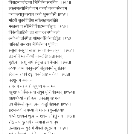
विवाहमकरोद्राजा मिथिलेन समर्चितः ॥१५०॥
लक्ष्मणस्योर्मिलां नाम कन्यां जनकसंभवाम्
जनकस्यानुजस्याथ तनये शुभवर्चसी ॥१५१॥
मांडवी श्रुतकीर्त्तिश्च सर्वलक्षणलक्षिते
भरतस्य च सौमित्रेर्विवाहमकरोन्नृपः ॥१५२॥
निर्वर्त्यौद्वाहिकं तत्र राजा दशरथो बली
अयोध्यां प्रस्थितः श्रीमान्पौरैर्जनपदैर्वृतः ॥१५३॥
पारिबर्हं समादाय मैथिलेन च पूजितः
ससुतः सस्नुषः साश्वः सगजः सबलानुगः ॥१५४॥
तदध्वनि महावीर्य्यो जामदग्निः प्रतापवान्
गृहीत्वा परशुं चापं संक्रुद्ध इव केसरी ॥१५५॥
अभ्यधावच्च काकुत्स्थं योद्धुकामो नृपांतकः
संप्राप्य राघवं दृष्ट्वा वचनं प्राह भार्गवः ॥१५६॥
परशुराम उवाच-
रामराम महाबाहो शृणुष्व वचनं मम
बहुशः पार्थिवान्हत्वा संयुगे भूरिविक्रमान् ॥१५७॥
ब्राह्मणेभ्यो महीं दत्वा तपस्तप्तुमहं गतः
तव वीर्यबलं श्रुत्वा त्वया योद्धुमिहागतः ॥१५८॥
इक्ष्वाकवो न वध्या मे मातामहकुलोद्भवाः
वीर्य्यं क्षत्रबलं श्रुत्वा न शक्यं सहितुं मम ॥१५९॥
रौद्रं चापं दुराधर्षं भज्यमानां त्वया नृप
तस्माद्वदान्य युद्धं मे दीयतां रघुसत्तम ॥१६०॥