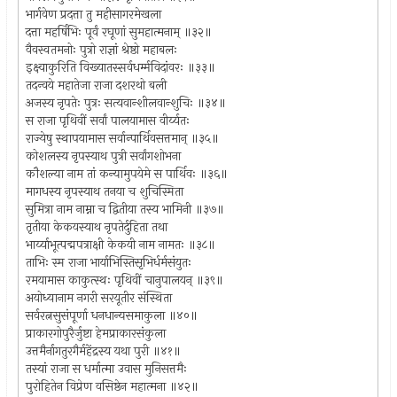
भार्गवेण प्रदत्ता तु महीसागरमेखला
दत्ता महर्षिभिः पूर्वं रघूणां सुमहात्मनाम् ॥३२॥
वैवस्वतमनोः पुत्रो राज्ञां श्रेष्ठो महाबलः
इक्ष्वाकुरिति विख्यातस्सर्वधर्म्मविदांवरः ॥३३॥
तदन्वये महातेजा राजा दशरथो बली
अजस्य नृपतेः पुत्रः सत्यवान्शीलवान्शुचिः ॥३४॥
स राजा पृथिवीं सर्वां पालयामास वीर्य्यतः
राज्येषु स्थापयामास सर्वान्पार्थिवसत्तमान् ॥३५॥
कोशलस्य नृपस्याथ पुत्री सर्वांगशोभना
कौशल्या नाम तां कन्यामुपयेमे स पार्थिवः ॥३६॥
मागधस्य नृपस्याथ तनया च शुचिस्मिता
सुमित्रा नाम नाम्ना च द्वितीया तस्य भामिनी ॥३७॥
तृतीया केकयस्याथ नृपतेर्दुहिता तथा
भार्य्याभूत्पद्मपत्राक्षी केकयी नाम नामतः ॥३८॥
ताभिः स्म राजा भार्याभिस्तिसृभिर्धर्मसंयुतः
रमयामास काकुत्स्थः पृथिवीं चानुपालयन् ॥३९॥
अयोध्यानाम नगरी सरयूतीर संस्थिता
सर्वरत्नसुसंपूर्णा धनधान्यसमाकुला ॥४०॥
प्राकारगोपुरैर्जुष्टा हेमप्राकारसंकुला
उत्तमैर्नागतुरगैर्महेंद्रस्य यथा पुरी ॥४१॥
तस्यां राजा स धर्मात्मा उवास मुनिसत्तमैः
पुरोहितेन विप्रेण वसिष्ठेन महात्मना ॥४२॥