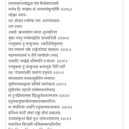
त्वत्पादकमलोद्भूता गंगा त्रैलोक्यपावनी
त्वमेव हि जगन्नाथ तां शापान्मोक्तुमर्हसि ॥२७६॥
महेश्वर उवाच-
ततः प्रोवाच धर्मात्मा रामः शरणवत्सलः
राम उवाच-
शबर्याः स्नानमात्रेण संगता शुभवारिणा
मुक्ता भवतु मच्छापाद्गंगेयं पापनाशिनी ॥२७७॥
एवमुक्त्वा तु काकुत्स्थः शबरीतीर्थमुत्तमम्
गंगा गयासमं चक्रे शार्ङ्गकोट्या महाबलः ॥२७८॥
महाभागवतानां च तीर्थं यस्योदकेऽभवत्
तच्छरीरं जगद्वंद्यं भविष्यति न संशयः ॥२७९॥
एवमुक्त्वा तु काकुत्स्थ ऋष्यमूकं गिरिं ययौ
ततः पंपासरस्तीरे वानरेण हनूमता ॥२८०॥
संगतस्तस्य वचनात्सुग्रीवेण समागतः
सुग्रीववचनाद्धत्वा वालिनं वानरेश्वरम् ॥२८१॥
सुग्रीवमेव तद्राज्ये रामोसावभ्यषेचयत्
स तु संप्रेषयामास दिदृक्षुर्जनकात्मजाम् ॥२८२॥
हनुमत्प्रमुखान्वीरान्वानरान्वानराधिपः
स लंघयित्वा जलधिं हनूमान्मारुतात्मजः ॥२८३॥
प्रविश्य नगरीं लंकां दृष्ट्वा सीतां दृढव्रताम्
उपवासकृशां दीनां भृशं शोकपरायणाम् ॥२८४॥
मलपंकेन दिग्धांगीं मलिनाम्बरधारिणीम्