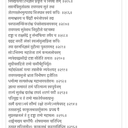
निवेदयित्वाऽभिज्ञानं प्रवृत्तिं च निवेद्य ताम् ॥२८५॥
सप्तमंत्रिसुतांस्तत्र रावणस्य सुतं तथा
तोरणस्तंभमुत्पाट्य निजघान स्वयं कपिः ॥२८६॥
समाश्वास्य च वैदेहीं बभंजोपवनं तदा
वनपालान्किंकरांश्च पंचसेनाग्रनायकान् ॥२८७॥
रावणस्य सुतेनाथ निगृहीतो यदृच्छया
दृष्ट्वा च राक्षसेंद्रं तु संभाषित्वा तथैव च ॥२८८॥
ददाह नगरीं लंकां स्वलांगूलाग्निना कपिः
तया दत्तमभिज्ञानं गृहीत्वा पुनरागमत् ॥२८९॥
सोऽभिगम्य महातेजा रामं कमललोचनम्
न्यवेदयद्वानरेंद्रो दृष्टा सीतेति तत्वतः ॥२९०॥
सुग्रीवसहितो रामो वानरैर्बहुभिर्वृतः
महोदधेस्तटं गत्वा तत्रानीकं न्यवेशयत् ॥२९१॥
रावणस्यानुजो भ्राता विभीषण इतीरितः
धर्मात्मा सत्यसंधश्च महाभागवतोत्तमः ॥२९२॥
ज्ञात्वा समागतं रामं परित्यज्य स्वपूर्वजम्
राज्यं सुतांश्च दारांश्च राघवं शरणं ययौ ॥२९३॥
परिगृह्य च तं रामो मारुतेर्वचनात्प्रभुः
तस्मै दत्वाऽभयं सौम्यं रक्षो राज्येऽभ्यषेचयत् ॥२९४॥
ततस्समुद्रं काकुत्स्थस्तर्तुकामः प्रपद्य वै
सुप्रसन्नजलं तं तु दृष्ट्वा रामो महाबलः ॥२९५॥
शार्ङ्गमादाय बाणौघैः शोषयामास वारिधिम्
ततस्तु सरितामीशः काकुत्स्थं करुणानिधिम् ॥२९६॥