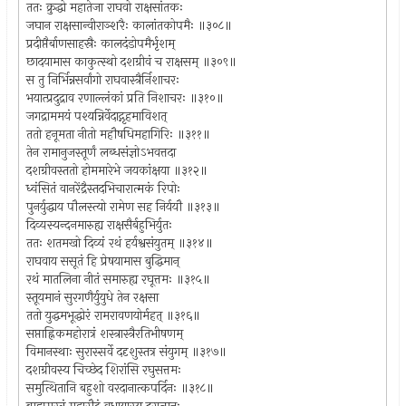
ततः क्रुद्धो महातेजा राघवो राक्षसांतकः
जघान राक्षसान्वीराञ्शरैः कालांतकोपमैः ॥३०८॥
प्रदीप्तैर्बाणसाहस्रैः कालदंडोपमैर्भृशम्
छादयामास काकुत्स्थो दशग्रीवं च राक्षसम् ॥३०९॥
स तु निर्भिन्नसर्वांगो राघवास्त्रैर्निशाचरः
भयात्प्रदुद्राव रणाल्लंकां प्रति निशाचरः ॥३१०॥
जगद्राममयं पश्यन्निर्वेदाद्गृहमाविशत्
ततो हनूमता नीतो महौषधिमहागिरिः ॥३११॥
तेन रामानुजस्तूर्णं लब्धसंज्ञोऽभवत्तदा
दशग्रीवस्ततो होममारेभे जयकांक्षया ॥३१२॥
ध्वंसितं वानरेंद्रैस्तदभिचारात्मकं रिपोः
पुनर्युद्धाय पौलस्त्यो रामेण सह निर्ययौ ॥३१३॥
दिव्यस्यन्दनमारुह्य राक्षसैर्बहुभिर्युतः
ततः शतमखो दिव्यं रथं हर्यश्वसंयुतम् ॥३१४॥
राघवाय ससूतं हि प्रेषयामास बुद्धिमान्
रथं मातलिना नीतं समारुह्य रघूत्तमः ॥३१५॥
स्तूयमानं सुरगणैर्युयुधे तेन रक्षसा
ततो युद्धमभूद्धोरं रामरावणयोर्महत् ॥३१६॥
सप्ताह्निकमहोरात्रं शस्त्रास्त्रैरतिभीषणम्
विमानस्थाः सुरास्सर्वे ददृशुस्तत्र संयुगम् ॥३१७॥
दशग्रीवस्य चिच्छेद शिरांसि रघुसत्तमः
समुत्थितानि बहुशो वरदानात्कपर्दिनः ॥३१८॥