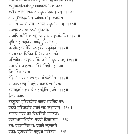
वर्त्तमानस्य तस्यास्य यज्ञस्याथ द्विजन्मनः ॥१०६॥
क्रतुविध्वंसिनोऽभूवन्रावणस्य निशाचराः
कौशिकश्चिंतयित्वाथ रघुवंशोद्भवं हरिम् ॥१०७॥
आनेतुमैच्छद्धर्मात्मा लोकानां हितकाम्यया
स गत्वा नगरीं रम्यामयोध्यां रघुपालिताम् ॥१०८॥
नृपश्रेष्ठं दशरथं ददर्श मुनिसत्तमः
राजापि कौशिकं दृष्ट्वा प्रत्युत्थाय कृतांजलिः ॥१०९॥
पुत्रैः सह महातेजा ववंदे मुनिसत्तमम्
धन्योऽहमस्मीति वदन्हर्षेण रघुनंदनं ॥११०॥
अर्चयामास विधिना निवेश्य परमासने
परिणीय नमस्कृत्य किं करोमीत्युवाच तम् ॥१११॥
ततः प्रोवाच हृष्टात्मा विश्वामित्रो महातपाः
विश्वामित्र उवाच-
देहि मे राघवं राजन्रक्षणार्थं क्रतोर्मम ॥११२॥
साफल्यमस्तु मे यज्ञे राघवस्य समीपतः
तस्माद्रामं रक्षणार्थं दातुमर्हसि भूपते ॥११३॥
ईश्वर उवाच-
तच्छ्रुत्वा मुनिवर्य्यस्य वाक्यं सर्वविदां वरः
प्रददौ मुनिवर्य्याय राघवं सह लक्ष्मणम् ॥११४॥
आदाय राघवं तत्र विश्वामित्रो महातपाः
स्वमाश्रममभिप्रीतः प्रययौ द्विजसत्तमः ॥११५॥
ततः प्रहृष्टास्त्रिदशाः प्रयाते रघुसत्तमे
ववृषुः पुष्पवर्षाणि तुष्टुवुश्च महौजसः ॥११६॥