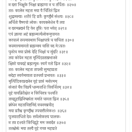
न दत्ता भिक्षुके भिक्षा ब्राह्मणा न च तर्पिताः ॥२७॥
ततः कालेन महता मया वै चिंतितं द्विज
शुद्धमस्याः शरीरं हि व्रतैः कृच्छ्रैर्न संशयः ॥२८॥
अर्चितो वैष्णवो लोकः कायक्लेशेन वै तया
न दत्तमन्नदानं हि येन तृप्तिः परा भवेत् ॥२९॥
एवं ज्ञात्वा अहं ब्रह्मन्मर्त्यलोकमुपागतः
कापालं रूपमास्थाय भिक्षापात्रे च याचिता ॥३०॥
कस्मात्त्वमागतो ब्रह्मन्क्व यासि वद मेऽग्रतः
पुनरेव मया प्रोक्तं देहि भिक्षां च सुंदरि ॥३१॥
तया कोपेन महता मृत्पिंडस्ताम्रभाजने
क्षिप्तो यावदहं ब्रह्मन्पुनः स्वर्गं गतो द्विज ॥३२॥
ततः कालेन महता तापसी सुमहाव्रता
सदेहा स्वर्गमायाता व्रतचर्या प्रभावतः ॥३३॥
मृत्पिंडिकाप्रदानेन गृहं प्राप्तं मनोरमम्
संजातं चैव विप्रर्षे धान्यराशि विवर्जितम् ॥३४॥
गृहं यावन्निरीक्षेत न किंचित्तत्र पश्यति
तावद्गृहाद्विनिष्क्रांता ममांते चागता द्विज ॥३५॥
क्रोधेन महताविष्टमिदं वचनमब्रवीत्
मया व्रतैश्च कृच्छ्रैश्च उपवासैरनेकशः ॥३६॥
पूजयाराधितो देवः सर्वलोकस्य पालकः
न तत्र दृश्यते किंचिद्गृहे मम जनार्दन ॥३७॥
ततश्चोक्तं मया तस्यै गृहं गच्छ महाव्रते