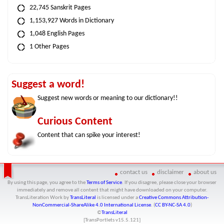
22,745 Sanskrit Pages
1,153,927 Words in Dictionary
1,048 English Pages
1 Other Pages
Suggest a word!
Suggest new words or meaning to our dictionary!!
Curious Content
Content that can spike your interest!
contact us
disclaimer
about us
By using this page, you agree to the
Terms of Service
. If you disagree, please close your browser
immediately and remove all content that might have downloaded on your computer.
TransLiteration Work
by
TransLiteral
is licensed under a
Creative Commons Attribution-
NonCommercial-ShareAlike 4.0 International License
. (
CC BY-NC-SA 4.0
)
©
TransLiteral
[TransPortlets v
15.5.121
]