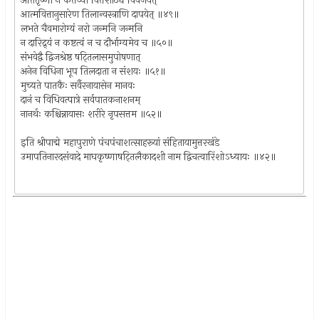
अतितृष्णा न कर्त्तव्या वित्तशाठ्यं विवर्जयेत्
आत्मवित्तानुसारेण तिलान्वस्त्राणि दापयेत् ॥४९॥
लभते चैवमारोग्यं नरो जन्मनि जन्मनि
न दारिद्र्यं न कष्टत्वं न च दौर्भाग्यमेव च ॥५०॥
संभवेद्वै द्विजश्रेष्ठ षट्तिलासमुपोषणात्
अनेन विधिना भूप तिलदाता न संशयः ॥५१॥
मुच्यते पातकैः सर्वैरनायासेन मानवः
दानं च विधिवत्पात्रे सर्वपातकनाशनम्
नानर्थः कश्चिन्नायासः शरीरे नृपसत्तम ॥५२॥
इति श्रीपाद्मे महापुराणे पंचपंचाशत्साहस्र्यां संहितायामुत्तरखंडे
उमापतिनारदसंवादे माघकृष्णाषट्तिलैकादशी नाम द्विचत्वारिंशोऽध्यायः ॥४२॥