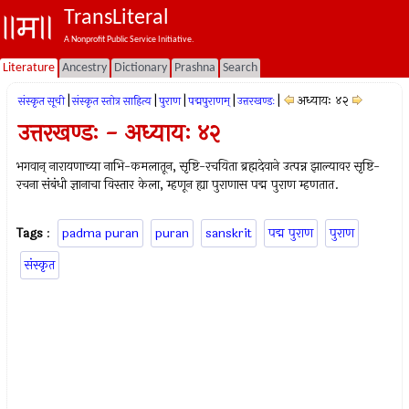
TransLiteral
A Nonprofit Public Service Initiative.
Literature
Ancestry
Dictionary
Prashna
Search
|
|
|
|
|
अध्यायः ४२
संस्कृत सूची
संस्कृत स्तोत्र साहित्य
पुराण
पद्मपुराणम्
उत्तरखण्डः
उत्तरखण्डः - अध्यायः ४२
भगवान् नारायणाच्या नाभि-कमलातून, सृष्टि-रचयिता ब्रह्मदेवाने उत्पन्न झाल्यावर सृष्टि-
रचना संबंधी ज्ञानाचा विस्तार केला, म्हणून ह्या पुराणास पद्म पुराण म्हणतात.
Tags
:
padma puran
puran
sanskrit
पद्म पुराण
पुराण
संस्कृत