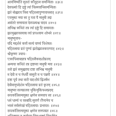
आगमिष्यंति सुतरां कौतूहल समन्विताः ॥३८॥
देवपत्न्यो हि द्रष्टुं त्वां विस्मयाभिसमन्विताः
द्वारं नोद्घाटय विना षट्तिलापुण्यवाचनात् ॥३९॥
एवमुक्ता मया सा तु गता वै मानुषी तदा
अत्रांतरे समायाता देवपत्न्यश्च वाडव ॥४०॥
ताभिश्च कथितं तत्र त्वां द्रष्टुं हि समागताः
द्वारमुद्घाटयस्वाद्य त्वां प्रपश्याम शोभने ॥४१॥
मानुष्युवाच-
यदि मद्दर्शनं कार्यं सत्यं वाच्यं विशेषतः
षट्तिलाया व्रतं पुण्यं द्वारोद्घाटनकारणात् ॥४२॥
श्रीकृष्ण उवाच-
एकापिनावदत्तत्र षट्तिलैकादशीव्रतम्
अन्यया कथितं तत्र द्रष्टव्या मानुषी मया ॥४३॥
ततो द्वारं समुद्घाट्य दृष्टा ताभिश्च मानुषी
न देवी न च गंधर्वी नासुरी न च पन्नगी ॥४४॥
दृष्टा पूर्वं तथा नारी यादृशीयं द्विजर्षभ
देवीनामुपदेशेन षट्तिलाया व्रतं कृतम् ॥४५॥
मानुष्या सत्यव्रतया भुक्तिमुक्तिफलप्रदम्
रूपकांतिसमायुक्ता क्षणेन समवाप सा ॥४६॥
धनं धान्यं च वस्त्रादि सुवर्णं रौप्यमेव च
भवनं सर्वसंपन्नं षट्तिलायाः प्रभावतः ॥४७॥
रूपकांतिसमायुक्ता क्षणेन समपद्यत ॥४८॥