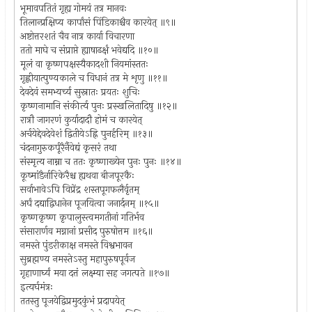
भूमावपतितं गृह्य गोमयं तत्र मानवः
तिलान्प्रक्षिप्य कार्पांसं पिंडिकाश्चैव कारयेत् ॥९॥
अष्टोत्तरशतं चैव नात्र कार्या विचारणा
ततो माघे च संप्राप्ते ह्याषाढर्क्षं भवेद्यदि ॥१०॥
मूलं वा कृष्णपक्षस्यैकादशी नियमांस्ततः
गृह्णीयात्पुण्यकाले च विधानं तत्र मे शृणु ॥११॥
देवदेवं समभ्यर्च्य सुस्नातः प्रयतः शुचिः
कृष्णनामानि संकीर्त्य पुनः प्रस्खलितादिषु ॥१२॥
रात्रौ जागरणं कुर्यादादौ होमं च कारयेत्
अर्चयेद्देवदेवेशं द्वितीयेऽह्नि पुनर्हरिम् ॥१३॥
चंदनागुरुकर्पूरैर्नैवेद्यं कृसरं तथा
संस्मृत्य नाम्ना च ततः कृष्णाख्येन पुनः पुनः ॥१४॥
कूष्मांडैर्नारिकेरैश्च ह्यथवा बीजपूरकैः
सर्वाभावेऽपि विप्रेंद्र शस्तपूगफलैर्वृतम्
अर्घं दद्याद्विधानेन पूजयित्वा जनार्दनम् ॥१५॥
कृष्णकृष्ण कृपालुस्त्वमगतीनां गतिर्भव
संसारार्णव मग्नानां प्रसीद पुरुषोत्तम ॥१६॥
नमस्ते पुंडरीकाक्ष नमस्ते विश्वभावन
सुब्रह्मण्य नमस्तेऽस्तु महापुरुषपूर्वज
गृहाणार्घ्यं मया दत्तं लक्ष्म्या सह जगत्पते ॥१७॥
इत्यर्घमंत्रः
ततस्तु पूजयेद्विप्रमुदकुंभं प्रदापयेत्