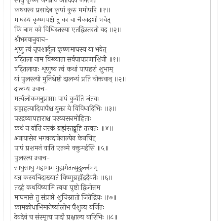
साधु कृष्ण जगन्नाथ आदिदेव जगत्पते
कथयस्व प्रसादेन कृपां कुरु ममोपरि ॥१॥
माघस्य कृष्णपक्षे तु का वा चैकादशी भवेत्
किं नाम को विधिस्तस्या एतद्विस्तरतो वद ॥२॥
श्रीभगवानुवाच-
शृणु त्वं नृपशार्दूल कृष्णमाघस्य या भवेत्
षट्तिला नाम विख्याता सर्वपापप्रणाशिनी ॥१॥
षट्तिलायाः शृणुष्व त्वं कथां पापहरां शुभाम्
यां पुलस्त्यो मुनिश्रेष्ठो दालभ्यं प्रति चोक्तवान् ॥२॥
दालभ्य उवाच-
मर्त्यलोकमनुप्राप्ताः पापं कुर्वंति जंतवः
ब्रह्महत्यादिपापैश्च युक्ता ये विविधादिभिः ॥३॥
परद्रव्यापहाराश्च परव्यसनमोहिताः
कथं न यांति नरकं ब्रह्मंस्तद्ब्रूहि तत्त्वतः ॥४॥
अनायासेन भगवन्दानेनाल्पेन केनचित्
पापं प्रशमनं याति एतन्मे वक्तुमर्हसि ॥५॥
पुलस्त्य उवाच-
साधुसाधु महाभाग गुह्यमेतत्सुदुर्ल्लभम्
यन्न कस्यचिदाख्यातं विष्णुब्रह्मेंद्रदैवतैः ॥६॥
तदहं कथयिष्यामि त्वया पृष्टो द्विजोत्तम
माघमासे तु संप्राप्ते शुचिस्नातो जितेंद्रियः ॥७॥
कामक्रोधाभिमानेर्ष्यालोभ पैशुन्य वर्जितः
देवदेवं च संस्मृत्य पादौ प्रक्षाल्य वारिभिः ॥८॥