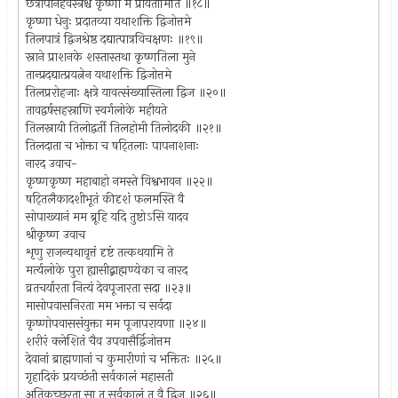
छत्रोपानहवस्त्रैश्च कृष्णो मे प्रीयतामिति ॥१८॥
कृष्णा धेनुः प्रदातव्या यथाशक्ति द्विजोत्तमे
तिलपात्रं द्विजश्रेष्ठ दद्यात्पात्रविचक्षणः ॥१९॥
स्नाने प्राशनके शस्तास्तथा कृष्णतिला मुने
तान्प्रदद्यात्प्रयत्नेन यथाशक्ति द्विजोत्तमे
तिलप्ररोहजाः क्षत्रे यावत्संख्यास्तिला द्विज ॥२०॥
तावद्वर्षसहस्राणि स्वर्गलोके महीयते
तिलस्नायी तिलोद्वर्ती तिलहोमी तिलोदकी ॥२१॥
तिलदाता च भोक्ता च षट्तिलाः पापनाशनाः
नारद उवाच-
कृष्णकृष्ण महाबाहो नमस्ते विश्वभावन ॥२२॥
षट्तिलैकादशीभूतं कीदृशं फलमस्ति वै
सोपाख्यानं मम ब्रूहि यदि तुष्टोऽसि यादव
श्रीकृष्ण उवाच
शृणु राजन्यथावृत्तं दृष्टं तत्कथयामि ते
मर्त्यलोके पुरा ह्यासीद्ब्राह्मण्येका च नारद
व्रतचर्यारता नित्यं देवपूजारता सदा ॥२३॥
मासोपवासनिरता मम भक्ता च सर्वदा
कृष्णोपवाससंयुक्ता मम पूजापरायणा ॥२४॥
शरीरं क्लेशितं चैव उपवासैर्द्विजोत्तम
देवानां ब्राह्मणानां च कुमारीणां च भक्तितः ॥२५॥
गृहादिकं प्रयच्छंती सर्वकालं महासती
अतिकृच्छ्ररता सा तु सर्वकालं तु वै द्विज ॥२६॥