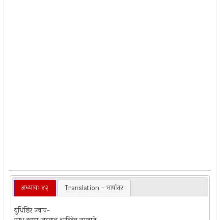
अध्यायः ४२
Translation - भाषांतर
युधिष्ठिर उवाच-