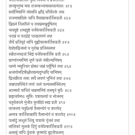
कार्तिकव्रतिनां पुंसां नियमा ये प्रकीर्तिताः
ताञ्छृणुष्व मया राजन्कथ्यमानान्समंततः ॥१॥
सर्वामिषाणि मांसानि क्षौद्रं सौवीरकं तथा
राजमाषादिकं चापि नैवाद्यात्कार्तिकव्रती ॥२॥
द्विदलं तिलतैलं च तथान्नमश्रुदूषितम्
भावदुष्टं शब्ददुष्टं वर्जयेत्कार्तिकव्रती ॥३॥
परान्नं च परद्रोहं परदारागमं तथा
तीर्थे प्रतिगृहं नापि गृह्णीयात्कार्तिकव्रती ॥४॥
देवदेवद्विजानां च गुरोश्च व्रतिनस्तथा
स्त्रीराजमहतां निंदां वर्जयेत्कार्तिके व्रती ॥५॥
प्राण्यंगमामिषं चूर्णं फले जंबीरमामिषम्
धान्ये मसूरिका प्रोक्ता चान्नं पर्युषितं तथा ॥६॥
अजागोमहिषीक्षीरादन्यदुग्धादि चामिषम्
द्विजक्रीता रसाः सर्वे लवणं भूमिजं तथा ॥७॥
ताम्रपात्रस्थितं गव्यं जलं पल्वलसंस्थितम्
आत्मार्थं पाचितं चान्नमामिषं तत्स्मृतं बुधैः ॥८॥
ब्रह्मचर्यमधः सुप्तिः पत्रावल्यां च भोजनम्
चतुर्थकाले भुंजीत कुर्यादेवं सदा व्रती ॥९॥
नरकस्य चतुर्दश्यां तैलाभ्यंगं च कारयेत्
अन्यत्र कार्तिकस्नायि तैलाभ्यंगं न कारयेत् ॥१०॥
पलांडुं लशुनं शिग्रु छत्राकं गृंजनं तथा
नालिकां मूलकं हिंगुं वर्जयेत्कार्तिकव्रती ॥११॥
अलाबुं चापि वृंताकं कूष्मांडं बृहतीफलम्