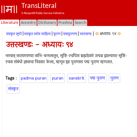
TransLiteral
A Nonprofit Public Service Initiative.
Literature
Ancestry
Dictionary
Prashna
Search
|
|
|
|
|
अध्यायः ९४
संस्कृत सूची
संस्कृत स्तोत्र साहित्य
पुराण
पद्मपुराणम्
उत्तरखण्डः
उत्तरखण्डः - अध्यायः ९४
भगवान् नारायणाच्या नाभि-कमलातून, सृष्टि-रचयिता ब्रह्मदेवाने उत्पन्न झाल्यावर सृष्टि-
रचना संबंधी ज्ञानाचा विस्तार केला, म्हणून ह्या पुराणास पद्म पुराण म्हणतात.
Tags
:
padma puran
puran
sanskrit
पद्म पुराण
पुराण
संस्कृत