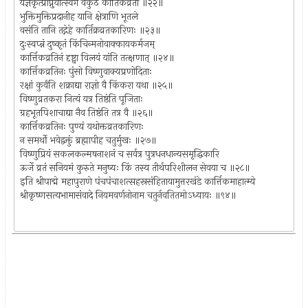
यज्ञकृत्प्राप्नुयात्स्वर्गं वैकुंठं कार्तिकव्रती ॥२२॥
भुक्तिमुक्तिप्रदानीह यानि क्षेत्राणि भूतले
वसंति तानि तद्गेहे कार्तिक्रव्रतकारिणः ॥२३॥
दुःस्वप्न्नं दुष्कृतं किंचिन्मनोवाक्कायकर्मजम्
कार्त्तिकव्रतिनं दृष्ट्वा विलयं यांति तत्क्षणात् ॥२४॥
कार्त्तिकव्रतिनः पुंसो विष्णुवाक्यप्रणोदिताः
रक्षां कुर्वंति शक्राद्या राज्ञो वै किंकरा यथा ॥२५॥
विष्णुव्रतकरा नित्यं यत्र तिष्ठंति पूजिताः
ग्रहभूतपिशाचाद्या नैव तिष्ठंति तत्र वै ॥२६॥
कार्त्तिकव्रतिनः पुण्यं यथोक्तव्रतकारिणः
न समर्थो भवेद्वक्तुं ब्रह्मापीह चतुर्मुखः ॥२७॥
विष्णुप्रियं सकलकल्मषनाशनं च सर्वत्र पुत्रधनधान्यसमृद्धिकारि
ऊर्जे व्रतं सनियमं कुरुते मनुष्यः किं तस्य तीर्थपरिशीलन सेवया च ॥२८॥
इति श्रीपाद्मे महापुराणे पंचपंचाशत्सहस्रसंहितायामुत्तरखंडे कार्त्तिकमाहात्म्ये
श्रीकृष्णसत्यभामासंवादे नियमवर्णनोनाम चतुर्नवतितमोऽध्यायः ॥९४॥