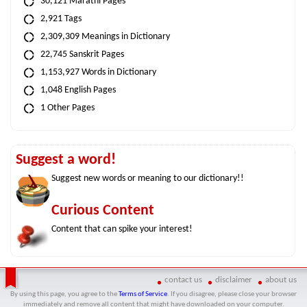
30,121 Marathi Pages
2,921 Tags
2,309,309 Meanings in Dictionary
22,745 Sanskrit Pages
1,153,927 Words in Dictionary
1,048 English Pages
1 Other Pages
Suggest a word!
Suggest new words or meaning to our dictionary!!
Curious Content
Content that can spike your interest!
contact us
disclaimer
about us
By using this page, you agree to the
Terms of Service
. If you disagree, please close your browser
immediately and remove all content that might have downloaded on your computer.