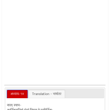
अध्यायः ९४
Translation - भाषांतर
नारद उवाच-