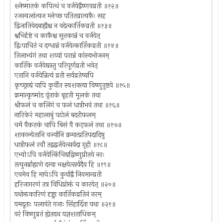
श्लेष्मातकं कपित्थं च वर्जयेद्वैष्णवव्रती ॥१२॥
रजस्वलांत्यज म्लेच्छ पतितव्रात्यकैः सह
द्विजातिवेदबाह्यैश्च न वदेत्कार्तिकव्रती ॥१३॥
श्वभिर्दृष्टं च काकैश्च सूतकान्नं च वर्जयेत्
द्विःपाचितं च दग्धान्नं वर्जयेत्कार्तिकव्रती ॥१४॥
तिलाभ्यंगं तथा शय्यां परान्नं कांस्यभोजनम्
कार्तिके वर्जयेद्यस्तु परिपूर्णव्रती भवेत्
एतानि वर्जयेन्नित्यं व्रती सर्वव्रतेष्वपि
कृच्छ्राद्यं चापि कुर्वीत स्वशक्त्या विष्णुतुष्टये ॥१५॥
क्रमात्कूष्मांड वृंताकं बृहती मूलकं तथा
श्रीफलं च कलिंगं च फलं धात्रीभवं तथा ॥१६॥
नारिकेरं महालाबुं पटोलं बदरीफलम्
चर्म वैकतकं चापि बिसं वै कट्फलं तथा ॥१७॥
शाकान्येतानि वर्ज्यानि क्रमात्प्रतिपदादिषु
धात्रीफलं रवौ तद्वद्वर्जयेत्सर्वदा गृही ॥१८॥
एभ्योऽपि वर्जयेत्किंचिद्यद्विष्णुप्रीतये नरः
तत्पुनर्ब्राह्मणे दत्त्वा भक्षयेत्सर्वदैव हि ॥१९॥
एवमेव हि माघेऽपि कुर्याद्वै नियमान्व्रती
हरिजागरणं तत्र विधिप्रोक्तं च कारयेत् ॥२०॥
यथोक्तकारिणं दृष्ट्वा कार्तिकव्रतिनं नरम्
यमदूताः पलायंते गजाः सिंहार्दिता यथा ॥२१॥
वरं विष्णुव्रतं ह्येतदथ यज्ञशताधिकम्