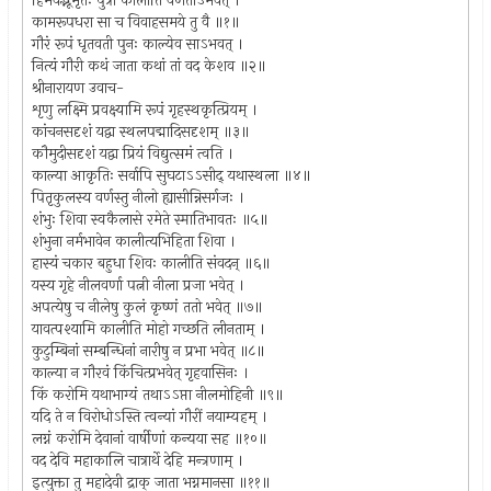
हिमवद्भूभृतः पुत्री कालीति वर्णतोऽभवत् ।
कामरूपधरा सा च विवाहसमये तु वै ॥१॥
गौरं रूपं धृतवती पुनः काल्येव साऽभवत् ।
नित्यं गौरी कथं जाता कथां तां वद केशव ॥२॥
श्रीनारायण उवाच-
शृणु लक्ष्मि प्रवक्ष्यामि रूपं गृहस्थकृत्प्रियम् ।
कांचनसदृशं यद्वा स्थलपद्मादिसदृशम् ॥३॥
कौमुदीसदृशं यद्वा प्रियं विद्युत्समं त्वति ।
काल्या आकृतिः सर्वापि सुघटाऽऽसीद् यथास्थला ॥४॥
पितृकुलस्य वर्णस्तु नीलो ह्यासीन्निसर्गजः ।
शंभुः शिवा स्वकैलासे रमेते स्मातिभावतः ॥५॥
शंभुना नर्मभावेन कालीत्यभिहिता शिवा ।
हास्यं चकार बहुधा शिवः कालीति संवदन् ॥६॥
यस्य गृहे नीलवर्णा पत्नी नीला प्रजा भवेत् ।
अपत्येषु च नीलेषु कुलं कृष्णं ततो भवेत् ॥७॥
यावत्पश्यामि कालीति मोहो गच्छति लीनताम् ।
कुटुम्बिनां सम्बन्धिनां नारीषु न प्रभा भवेत् ॥८॥
काल्या न गौरवं किंचित्प्रभवेत् गृहवासिनः ।
किं करोमि यथाभाग्यं तथाऽऽप्ता नीलमोहिनी ॥९॥
यदि ते न विरोधोऽस्ति त्वन्यां गौरीं नयाम्यहम् ।
लग्नं करोमि देवानां वार्षीणां कन्यया सह ॥१०॥
वद देवि महाकालि चात्रार्थे देहि मन्त्रणाम् ।
इत्युक्ता तु महादेवी द्राक् जाता भग्नमानसा ॥११॥