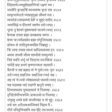
देव्याऽनुकूलतादृष्टिः कृता तस्मिन् कृपामयी ॥५६॥
सिंहसत्त्वेऽन्यदुष्टोग्रप्राणिभ्यो रक्षणं मम ।
भवतीति कृपादृष्टिं स्वभावाच्च कृता तया ॥५७॥
सत्कृपालेशतो व्याघ्रबुभुक्षा लीनतां गता ।
न्यवर्ततांऽगसस्तम्भो देवीं च बुबुधे सतीम् ॥५८॥
जन्मसिद्धं च दौरात्म्यं नष्टमेव ततोऽभवत् ।
भूत्वा तु देवको दुष्टसत्त्वानां वारकोऽभवत् ॥५९॥
देव्याश्च तपसा ब्रह्मा प्रसन्नस्तत्र चागतः ।
देव्या चाऽर्घ्यप्रदानेन ब्रह्मा संपूजितस्तदा ॥६०॥
प्रोवाच तां तपोहेतुमजानन्निव विश्वसृट् ।
किं त्वया तपसा साध्यं साधितस्तपसा हरः ॥६१॥
अथवा तापसी लीला साध्वीनां समयुज्यते ।
चित्रं भवति शंभुं त्वं विरहय्य तपःस्थिता ॥६२॥
पार्वती प्राह प्रथमं कृष्णाज्जाता महासती ।
वैराजी च तदा ब्रह्मन् त्वं मे पुत्रोऽभवः पुरा ॥६३॥
ततोऽभवत् सदाशिवः सदाशिवाऽप्यहं तदा ।
तदा त्वं मेऽभवो ज्येष्ठस्ततस्ते भालतोऽभवत् ॥६४॥
यदा रुद्रस्तदा चाहं रुद्राणी श्वशुरो भवान् ।
हिमालयस्तव पुत्रस्ततस्त्वं मे पितामहः ॥६५॥
इतिहेतोर्गोप्यकलिः प्राकाश्योऽत्र पितामह ।
शंभुस्तु शयने प्राप्ते कालीत्याह च मां मुहुः ॥६६॥
ततो मम शरीरस्थकालिमानं विहाय वै ।
गौरी भवितुमिच्छामि तथा देहि तपःफलम् ॥६७॥