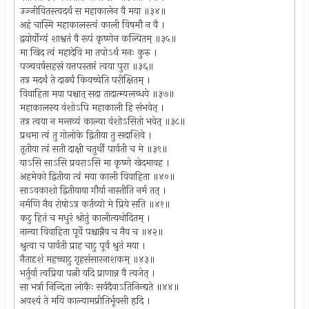
उज्जीवितस्त्वदर्थं स महाकालेन वै मया ॥३४॥
अहं चास्मि महाकालस्त्वं काली विषमौ न वै ।
द्वयोर्योग्यं शाश्वतं वै रूपं कृष्णेन कल्पितम् ॥३५॥
मा खिद त्वं महादेवि मा तपोऽर्थं मनः कुरु ।
पञ्चवर्षसहस्रं यत्तपस्तप्तं त्वया पुरा ॥३६॥
तत्र मदर्थं ते दार्ढ्यं कियच्चेति परीक्षितम् ।
विवाहिता मया पश्चात् सदा तादात्म्यलब्धये ॥३७॥
महाकालस्य वंशोऽपि महाकाली हि संभवेत् ।
तत्र त्वया न मन्तव्यं काल्या वंशोऽसितो भवेत् ॥३८॥
प्रथमा त्वं तु गोलोके द्वितीया तु सदाशिवे ।
तृतीया त्वं सती दाक्षी चतुर्थी पार्वती च मे ॥३९॥
याऽसि साऽसि प्रवराऽसि मा कृष्णे खेदमावह ।
अहमेको द्वितीया त्वं मया काली विवाहिता ॥४०॥
साऽवकाशो द्वितीयाया गौर्या नास्तीति नर्म तत् ।
नर्मणि नैव रोषोऽत्र कर्तव्यो मे प्रिये सति ॥४१॥
कटु हितं च मधुरं श्रोतुं कालीत्यथोदितम् ।
नान्या विवाहिता पूर्वे पश्चान्नैव च नैव च ॥४२॥
श्रुत्वा च पार्वती प्राह चाटु पूर्वं श्रुतं मया ।
नैतादृशं महच्चाटु गृहसंसारनाशकम् ॥४३॥
भर्तुर्या त्वप्रिया पत्नी यदि प्राणान्न वै त्यजेत् ।
सा भर्त्रा निन्दिता लोकैः सर्वदैवाऽतिनिन्द्यते ॥४४॥
अवश्यं ते मयि काल्यामप्रीतिर्भूयसी हृदि ।