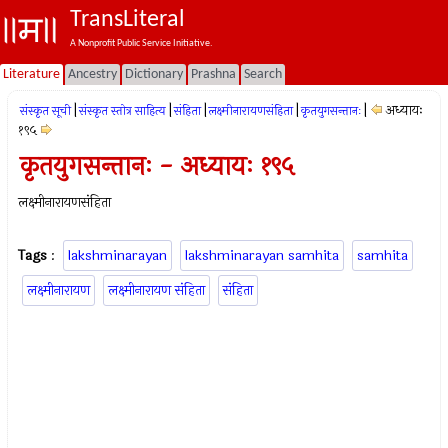
TransLiteral
A Nonprofit Public Service Initiative.
Literature
Ancestry
Dictionary
Prashna
Search
|
|
|
|
|
अध्यायः
संस्कृत सूची
संस्कृत स्तोत्र साहित्य
संहिता
लक्ष्मीनारायणसंहिता
कृतयुगसन्तानः
१९५
कृतयुगसन्तानः - अध्यायः १९५
लक्ष्मीनारायणसंहिता
Tags
:
lakshminarayan
lakshminarayan samhita
samhita
लक्ष्मीनारायण
लक्ष्मीनारायण संहिता
संहिता