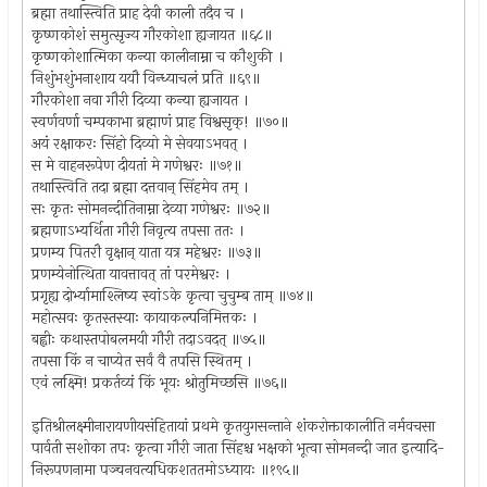
ब्रह्मा तथास्त्विति प्राह देवी काली तदैव च ।
कृष्णकोशं समुत्सृज्य गौरकोशा ह्यजायत ॥६८॥
कृष्णकोशात्मिका कन्या कालीनाम्ना च कौशुकी ।
निशुंभशुंभनाशाय ययौ विन्ध्याचलं प्रति ॥६९॥
गौरकोशा नवा गौरी दिव्या कन्या ह्यजायत ।
स्वर्णवर्णा चम्पकाभा ब्रह्माणं प्राह विश्वसृक्! ॥७०॥
अयं रक्षाकरः सिंहो दिव्यो मे सेवयाऽभवत् ।
स मे वाहनरूपेण दीयतां मे गणेश्वरः ॥७१॥
तथास्त्विति तदा ब्रह्मा दत्तवान् सिंहमेव तम् ।
सः कृतः सोमनन्दीतिनाम्ना देव्या गणेश्वरः ॥७२॥
ब्रह्मणाऽभ्यर्थिता गौरी निवृत्य तपसा ततः ।
प्रणम्य पितरौ वृक्षान् याता यत्र महेश्वरः ॥७३॥
प्रणम्येनोत्थिता यावत्तावत् तां परमेश्वरः ।
प्रगृह्य दोर्भ्यामाश्लिष्य स्वांऽके कृत्वा चुचुम्ब ताम् ॥७४॥
महोत्सवः कृतस्तस्याः कायाकल्पनिमित्तकः ।
बह्वीः कथास्तपोबलमयी गौरी तदाऽवदत् ॥७५॥
तपसा किं न चाप्येत सर्वं वै तपसि स्थितम् ।
एवं लक्ष्मि! प्रकर्तव्यं किं भूयः श्रोतुमिच्छसि ॥७६॥
इतिश्रीलक्ष्मीनारायणीयसंहितायां प्रथमे कृतयुगसन्ताने शंकरोक्ताकालीति नर्मवचसा
पार्वती सशोका तपः कृत्वा गौरी जाता सिंहश्च भक्षको भूत्वा सोमनन्दी जात इत्यादि-
निरूपणनामा पञ्चनवत्यधिकशततमोऽध्यायः ॥१९५॥