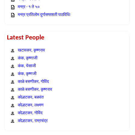
मन्त्र - १ ते ५०
मन्त्र प्रतिलोम दुर्गासप्तशती पाठविधिः
Latest People
खटावकर, कृष्णराव
कंक, कृष्णाजी
कंक, येसाजी
कंक, कृष्णजी
काळे बसणीकर, गोविंद
काळे बसणीकर, कृष्णराव
कोल्हटकर, बळवंत
कोल्हटकर, लक्ष्मण
कोल्हटकर, गोविंद
कोल्हटकर, राम्रचंद्र