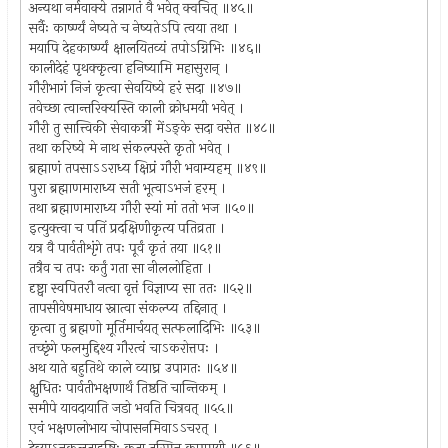
अन्यथा नर्मवाक्ये तन्नागतं वै भवेत् क्वचित् ॥४५॥
सर्वैः कार्ष्ण्यं नेष्यते च नेष्यतेऽपि त्वया तथा ।
मयापि देहकार्ष्ण्यं क्षालयितव्यं तपोऽग्निभिः ॥४६॥
कालीदेहं पृथक्कृत्वा हनिष्यामि महासुरान् ।
गौरीभागं निजं कृत्वा सेवयिष्ये हरं सदा ॥४७॥
तवेच्छा त्वान्तरिक्यस्ति काली क्रोधमयी भवेत् ।
गौरी तु सात्त्विकी सेवाकर्त्री मेंऽङ्के सदा वसेत ॥४८॥
तथा करिष्ये मे नाथ संकल्पस्ते कृतो भवेत् ।
ब्रह्माणं तपसाऽऽराध्य क्षिप्रं गौरी भवाम्यहम् ॥४९॥
पुरा ब्रह्माणमाराध्य सती भूत्वाऽभजं हरम् ।
तथा ब्रह्माणमाराध्य गौरी स्यां मां ततो भज ॥५०॥
इत्युक्त्वा च पतिं प्रदक्षिणीकृत्य पतिव्रता ।
यत्र वै पार्वतीशृंगे तपः पूर्वं कृतं तया ॥५१॥
तत्रैव च तपः कर्तुं गता सा नीललोहिता ।
दृष्ट्वा स्वपितरौ नत्वा वृत्तं विज्ञाप्य सा ततः ॥५२॥
तापसीवेषमाधाय स्नात्वा संकल्प्य तद्दिनात् ।
कृत्वा तु ब्रह्मणो मूर्तिमार्चयत् सत्फलादिभिः ॥५३॥
तच्छृंगे फलमुद्दिश्य गौरत्वं चाऽकरोत्तपः ।
अथ याते बहुतिथे काले व्याघ्र उपागतः ॥५४॥
क्षुधितः पार्वतीभक्षणार्थं तिष्ठति चान्तिकम् ।
समीपे यावदायाति जडो भवति चित्रवत् ॥५५॥
एवं भक्षणलोभाय चोपासनमिवाऽऽचरत् ।