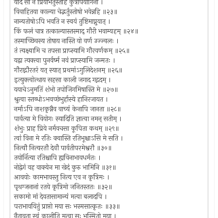
यदि सा न प्रियाभर्तुस्तर्हि कुत्रोपयोगिनी ।
विवाहितया काल्या चेद्भर्तुस्तोषो भवेन्नहि ॥२३॥
नान्यतोषोऽपि भवति न स्वयं तुष्टिमाप्नुयात् ।
किं फलं चात्र तत्काल्यास्तस्माद् गौरी भवाम्यहम् ॥२४॥
तस्माच्छिवस्य तोषाय नास्ति यो वर्ण उज्ज्वलः ।
तं त्यक्ष्यामि च तपसा प्राप्स्यामि गौरवर्णकम् ॥२५॥
यद्वा त्यक्त्वा पुनर्वर्ष्म नवं प्राप्स्यामि जन्मतः ।
गौराद्गौरतरं यत् स्यात् प्रथमांऽगुलिदेशनम् ॥२६॥
इत्युक्त्वोत्थाय सहसा काली जगाद गद्गदम् ।
ययाचेऽनुमतिं शंभो तपोजिगमिषास्ति मे ॥२७॥
श्रुत्वा स्तब्धोऽभवच्छंभुर्हास्ये हानिरजायत ।
नर्माऽपि नाशकृन्नैव वाच्यं केनापि जानता ॥२८॥
पार्वत्या मे वियोगः स्यादिति ज्ञात्वा नमन् सतीम् ।
शंभुः प्राह प्रिये नर्मवचसा कूपिता कथम् ॥२९॥
त्वां विना मे रतिः क्वास्ति रतिभूश्चाऽसि मे सति ।
नित्यौ नित्यरतौ देवौ पार्वतीपरमेश्वरौ ॥३०॥
तयोर्नित्या रतिश्चापि ह्यविनाभावधर्मतः ।
नोद्वेगं वह वाक्येन मा खेदं कुरु भामिनि ॥३१॥
आवयोः कामभावस्तु नित्य एव न कृत्रिमः ।
पृथग्जनानां रतये कृत्रिमो जनितस्ततः ॥३२॥
सकामो मां देवतासामान्यं मत्वा बलादपि ।
पराभावयितुं प्राप्तो मया सः भस्मसात्कृतः ॥३३॥
नैतावता स्वं कालीति मत्वा सः भस्मितो मया ।