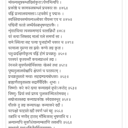
मांगल्यसूत्रबन्धादिसांकुराऽर्पणमित्यपि ।
प्रकोष्ठे च कामफलबन्धनं प्रचकार सः ॥४६॥
वह्निं प्रज्वालयामासाऽऽहवनीयं तु पद्मजः ।
स्वस्तिवाचनमांगल्यश्लोका गीयन्त एव च ॥४७॥
पद्मिनीं वरतो लब्धैर्वस्त्राभूषणहारकैः ।
शृंगारयित्वा त्वनयन्मण्डपं वरसन्निधौ ॥४८॥
वरं नत्वा निषसाद मालां गले समर्प्य सा ।
वामे स्थित्वा सह पत्या पूजाहोमौ चकार च ॥४९॥
वरमाला गुरुणा सा द्वयोः कण्ठे तदा कृता ।
चतुःप्रदक्षिणीकृत्य वह्निं होमं प्रचक्रतुः ॥५०॥
परस्परं कृतवन्तौ कवलप्राशनं तदा ।
रंगजले सुवर्णस्योर्मिकायाः खेलनं तथा ॥५१॥
पुष्पगुलालयोश्चापि क्षेपणं च परस्परम् ।
प्रचक्रतुस्ततो मन्त्राः सहदाम्पत्यबोधकाः ॥५२॥
ब्राह्मणैरावृतास्तत्र सद्रागैर्वैदिकैः शुभाः ।
विष्णोः करे करं दत्वा कन्यादानं नृपोऽकरोत् ॥५३॥
विष्णुः प्रियां नवां प्राप्य पुलकाञ्चितरोमवान् ।
सद्योजातस्तदा कन्याप्रकोष्ठः स्वेदवानभूत् ॥५४॥
यौतकं तु तदा कन्यापक्षः कन्याकरे ददौ ।
वरपक्षो वरहस्ते ददौ स्वर्णं धनं बहु ॥५५॥
रत्नानि च मणीन् हारान् मौक्तिकान् भूषणानि च ।
अन्यान्यपि सुकौशेयान्यम्बराणि रसानपि ॥५६॥