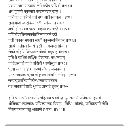
स्वयं प्रसेवते दासीशतेषु सत्स्वपि प्रिया ।
एवं सा जन्मसाफल्यं लेभे पद्मेव पद्मिनी ॥११३॥
अथ कृष्णो बकुलायै वरदानमदात् खलु ।
पद्मिनीवत् वरिष्ये त्वां तथा श्रीवेंकटाचले ॥११४॥
सखीमध्ये कारयित्वा वेदीं स्थित्वा च माधवः ।
अग्नौ होमं स्वयं कृत्वा बकुलाकरमाददे ॥११५॥
पद्मिनीप्राप्तिसत्कार्यप्रतिलाभफलं ददौ ।
पत्नीं चकार भगवान् सखीं बकुलमालिकाम् ॥११६॥
सापि पतिव्रता नित्यं दासी च किंकरी प्रिया ।
सेवते श्रीहरिं नित्यानन्दभोक्त्री बभूव ह ॥११७॥
इति ते कथितं लक्ष्मि! वेदवत्याः कथानकम् ।
पातिव्रत्यपरं या वै पद्मिनी धरणीसुता ॥११८॥
भूत्वा त्ववाप देवेशं कृष्णं गोपालबालकम् ।
एतदाख्यानकं श्रुत्वा श्रीकृष्णं सत्पतिं लभेत् ॥११९॥
सम्पत्पुत्रपतिप्राप्तिर्धनधान्याम्बरार्जनम् ।
यशःसत्ताप्रतिष्ठादि श्रुत्वेदं प्राप्यते ध्रुवम् ॥१२०॥
इति श्रीलक्ष्मीनारायणीयसंहितायां प्रथमे कृतयुगसन्ताने पतिव्रतामाहात्म्ये
श्रीनिवासभगवत्कृतः पद्मिन्या सह विवाहः, विधिः, यौतकं, पातिव्रत्यादि चेति
निरूपणनामा चतुःशततमोऽध्यायः ॥४००॥