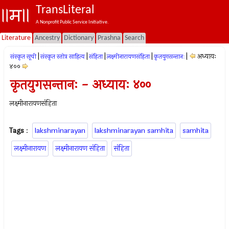
TransLiteral
A Nonprofit Public Service Initiative.
Literature
Ancestry
Dictionary
Prashna
Search
|
|
|
|
|
अध्यायः
संस्कृत सूची
संस्कृत स्तोत्र साहित्य
संहिता
लक्ष्मीनारायणसंहिता
कृतयुगसन्तानः
४००
कृतयुगसन्तानः - अध्यायः ४००
लक्ष्मीनारायणसंहिता
Tags
:
lakshminarayan
lakshminarayan samhita
samhita
लक्ष्मीनारायण
लक्ष्मीनारायण संहिता
संहिता