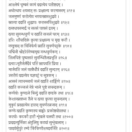
आश्लेषं चूम्बनं कामं ददात्येव पतीष्टदम् ।
अथोत्थाय शयनात् सः प्रक्षाल्य करमाननम् ॥९१॥
जलमुष्णं करोत्येव भगवत्स्नानशुद्धये ।
स्नात्वा ददाति शुद्धापः कराननविशुद्धये ॥९२॥
दन्तधावनमार्द्रं च सरसं पायसं द्रवम् ।
दत्वा सुगन्धचूर्णं च ददाति सजलं घटम् ॥९३॥
हरिः शौचादिकं कृत्वा प्रक्षाल्य च मृदा करौ ।
गण्डूषान् स विनिर्वर्त्य स्नाति सुवर्णपट्टके ॥९४॥
पद्मिनी श्रीहरेरंगेष्वामृद्य गन्धचूर्णकम् ।
तिलपिष्टं पुष्पसारं सुगन्धितैलप्रभृति ॥९५॥
दत्वाऽमृतैर्जलैर्देवं पतिं स्नापयति प्रिया ।
मार्जयति जलं वस्त्रैर्धौत्रं ददाति सुन्दरम् ॥९६॥
उत्तरीयं ददात्येव यज्ञपट्टं च सूत्रकम् ।
आसनं त्वाचमनार्थं जलं ददाति शार्ङ्गिणे ॥९७॥
ददाति कज्जलं नेत्रे भाले पुष्टं सचन्द्रकम् ।
कर्णयोः कुण्डले बिन्दुं ददाति दण्डके तथा ॥९८॥
केशान्प्रसाध्य तैले च दत्वा कृत्वा सुचन्दनम् ।
मुकुटं प्रददात्येव हारान् सुवर्णरत्नजान् ॥९९॥
कण्ठे ददाति कृष्णस्य बाह्वोः प्रकोष्ठयोस्तथा ।
करयोः कटकौ हारौ शृंखले वलयौ तथा ॥१००॥
प्रददात्यूर्मिका अंगुलिषु कट्यां सुशृंखलाम् ।
पादयोर्नूपुरे रम्ये किंकिणीशब्दगर्जिते ॥१०१॥