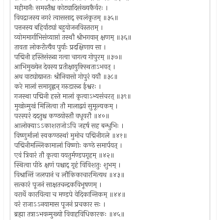
महीमानैः समस्तैश्च कोट्यादिसंख्यकैर्वरः ।
वियद्राजस्य नगरं त्वाससाद् स्वलंकृतम् ॥३५॥
पत्तनस्य बहिर्वाट्यां बहुयोजनविस्तराम् ।
व्योममार्गाभिसंव्याप्तां तस्थौ श्रीभगवान् क्षणम् ॥३६॥
तावता लोकरीत्यैव पुर्याः प्रदक्षिणाय सा ।
पद्मिनी हस्तिसंरूढा गत्वा चागत्य गोपुरम् ॥३७॥
आभिमुख्येन देवस्य प्रतीक्षायुक्स्थिताऽभवत् ।
अथ वाट्योद्यानतः श्रीनिवासो गोपुरं ययौ ॥३८॥
करे मालां समागृह्णन् गरुडारूढ ईश्वरः ।
गजस्था पद्मिनी हस्ते मालां कृत्वाऽभ्यसंचरत् ॥३९॥
मुखोन्मुखं मिलित्वा तौ मालाद्वयं सुमूल्यकम् ।
परस्परं ददतुश्च कण्ठयोस्तौ वधूवरौ ॥४०॥
आलोक्याऽऽकाशराजोऽपि जहर्ष सह बन्धुभिः ।
विष्णुर्मालां स्वकण्ठस्थां मुमोच पद्मिनीगले ॥४१॥
पद्मिनीमल्लिकामालां विष्णोः कण्ठे समार्पयत् ।
एवं त्रिवारं तौ कृत्वा ययतुर्मण्डपगृहम् ॥४२॥
स्थित्वा पीठे क्षणं पश्चाद् गृहं विविशतुः शुभम् ।
विश्रान्तिं जलपानं च लौकिकाचारमित्यथ ॥४३॥
सत्कारं पूजनं साक्षतचन्द्रकविभूषणम् ।
वरार्थे कारयित्वा च मण्डपे वेदिकान्तिकम् ॥४४॥
वरं राजाऽऽनयामास पूजनं प्रचकार सः ।
ब्रह्मा तत्राऽभवन्मुख्यो विवाहविधिकारकः ॥४५॥