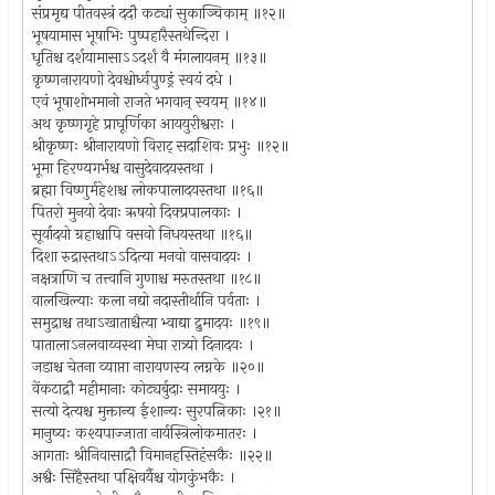
संप्रमृद्य पीतवस्त्रं ददौ कट्यां सुकाञ्चिकाम् ॥१२॥
भूषयामास भूषाभिः पुष्पहारैस्तथेन्दिरा ।
धृतिश्च दर्शयामासाऽऽदर्शं वै मंगलायनम् ॥१३॥
कृष्णनारायणो देवश्चोर्ध्वपुण्ड्रं स्वयं दधे ।
एवं भूषाशोभमानो राजते भगवान् स्वयम् ॥१४॥
अथ कृष्णगृहे प्राघूर्णिका आययुरीश्वराः ।
श्रीकृष्णः श्रीनारायणो विराट् सदाशिवः प्रभुः ॥१२॥
भूमा हिरण्यगर्भश्च वासुदेवादयस्तथा ।
ब्रह्मा विष्णुर्महेशश्च लोकपालादयस्तथा ॥१६॥
पितरो मुनयो देवाः ऋषयो दिक्प्रपालकाः ।
सूर्यादयो ग्रहाश्चापि वसवो निधयस्तथा ॥१६॥
दिशा रुद्रास्तथाऽऽदित्या मनवो वासवादयः ।
नक्षत्राणि च तत्त्वानि गुणाश्च मरुतस्तथा ॥१८॥
वालखिल्याः कला नद्यो नदास्तीर्थानि पर्वताः ।
समुद्राश्च तथाऽखाताश्चैत्या भ्वाद्या द्रुमादयः ॥१९॥
पातालाऽनलवाय्वस्था मेघा रात्र्यो दिनादयः ।
जडाश्च चेतना व्याप्ता नारायणस्य लग्नके ॥२०॥
वेंकटाद्रौ महीमानाः कोट्यर्बुदाः समाययुः ।
सत्यो देत्यश्च मुक्तान्य ईशान्यः सुरपत्निकाः ।२१॥
मानुष्यः कश्यपाज्जाता नार्यस्त्रिलोकमातरः ।
आगताः श्रीनिवासाद्रौ विमानहस्तिहंसकैः ॥२२॥
अश्वैः सिंहैस्तथा पक्षिवर्यैश्च योगकुंभकैः ।