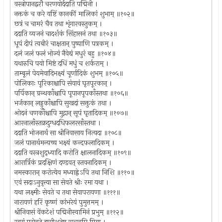
वस्त्रोपानद्वरौ चरणयोर्ददाति पद्मिनी ।
नक्तकं च करे यष्टिं कानकीं मालिकां शुभाम् ॥१०२॥
छत्रं च चामरं चैव तथा शृंगारवस्तुकम् ।
ददाति व्यजनं चादर्शकं सिंहासनं तथा ॥१०३॥
धूपं दीपं त्वबीरं चाक्षतान् पुष्पाणि पत्रकम् ।
दलं जलं फलं भोज्यं नैवेद्यं मधुरं बहु ॥१०४॥
यथारुचि पयो मिष्टं दधिं मधुं च शर्कराम् ।
ताम्बूलं पेयमेवादिभक्ष्यं चूर्णादिकं शुभम् ॥१०५॥
पोलिकाः पूरिकाश्चापि संयावं घृतपूरकान् ।
पर्पिकान् ग्रन्थकाँश्चापि पूपानपूपकाँस्तथा ॥१०६॥
भर्जकान् लड्डुकाँश्चापि सुखदां सक्तुकं तथा ।
ओदनं चणकाँश्चापि मुद्गान् सूपं घृतादिकम् ॥१०७॥
आरनालाँस्तक्रदुग्धदधिफलरसाँस्तथा ।
ददाति भोजनार्थं सा श्रीनिवासाय नित्यदा ॥१०८॥
जलं पानार्थमन्यच्च भक्ष्यं कन्दफलादिकम् ।
ददाति वस्त्रशुद्ध्यादि करोति क्षालनादिकम् ॥१०९॥
आरार्त्रिकं प्रदक्षिणं दण्डवत् स्तवनादिकम् ।
नमस्कारान् करोत्येव मध्याह्नेऽपि तथा निशि ॥११०॥
एवं सदाऽनुवृत्त्या सा सेवते श्रीः रमा यथा ।
यथा लक्ष्मीः सेवते च तथा सेवापरायणा ॥१११॥
नारायणं हरिं कृष्णं कांभरेयं पुमुत्तमम् ।
श्रीनिवासं वेंकटेशं पद्मिनीस्वामिनं प्रभुम् ॥११२॥