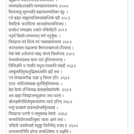
ददुश्चान्ये यथाशक्तिर्देवर्षिमानवादयः ।
स्वस्वप्रदेशरत्नानि यानवाहनपात्रकम् ॥५७॥
दिव्यवस्तु सुगन्धादि ब्रह्मवल्ल्यादिका ददुः ।
एवं ब्रह्मा सबृहस्पतिकस्तत्राशिषो ददौ ॥५८॥
वैवाहिकं कारयित्वा लाजाहोमान्तमित्यथ ।
व्रतादेशं समाज्ञाय शयाते पद्मिनीहरी ॥५९॥
चतुर्थे दिवसेऽसमापयत् सर्वं चतुर्मुखः ।
वियद्राजा नवं नित्यं नवं पक्वान्नभोजनम् ॥६०॥
कारयामास सद्भक्त्या वैष्णवान्प्राणतोऽधिकान् ।
येषां येषां शरीराणां यद्यद् भोज्यं निसर्गजम् ॥६१॥
तेभ्यस्तेभ्यस्तथा दत्वा परां तृतिमकारयत् ।
विविधानि च पेयानि मधुराऽम्ब्लानि संददौ ॥६२॥
ताम्बूलादिमुखशुद्धिसाधनानि ददौ तथा ।
एवं सेवाप्रकारैश्च राज्ञा तु वियता हरिः ॥६३॥
हरयः कोटिसंख्याश्च सुरर्षिमुनिमानवाः ।
देवा देव्यो रञ्जिताश्च दासदासीप्रसेवकैः ॥६४॥
अथ ब्रह्मा वियद्राजमनुज्ञाप्य तथा धराम् ।
श्रीलक्ष्मीपद्मिनीयुक्तमारोप्य गरुडे हरिम् ॥६५॥
गन्तुं प्रचक्रमे यावन्महीमानैर्युतस्तदा ।
वियद्राजा धरणी च वसुदानश्च नेत्रयोः ॥६६॥
कन्यावियोगजवारियुक्ता जाताः क्षणं तथा ।
पद्मिनी जननीपादौ स्पृष्ट्वा किञ्चिद् रुरोद ह ॥६७॥
आगन्तव्यमिति प्रोच्य समाश्लिष्य च वक्षसि ।