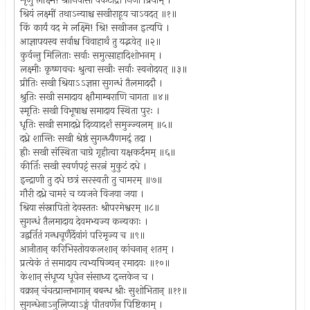
शृणु लक्ष्मि! श्रीनिवासो वेंकटाद्रौ निजां प्रियाम् ।
श्रियं लक्ष्मीं तथाऽन्याश्च सखीराहूय चाऽवदत् ॥१॥
किं कार्यं वद मे लक्ष्मि! श्रि! सखीजन इत्यपि ।
आज्ञापयस्व सर्वाश्च विवाहार्थं तु यद्भवेत् ॥२॥
कुर्वन्तु मिलिताः सर्वाः समुत्साहादिशोभनम् ।
लक्ष्मीः कृष्णवचः श्रुत्वा सखीः सर्वाः स्वनोदयत् ॥३॥
प्रीतिः सखी श्रियाऽऽज्ञप्ता सुगन्धं तैलमाददौ ।
श्रुतिः सखी समादाय क्षौमाम्बराणि चागता ॥४॥
स्मृतिः सखी विभूषाश्च समादाय स्थिता पुरः ।
धृतिः सखी समादध्रे दिव्यादर्शं समुज्ज्वलम् ॥५॥
दध्रे शान्तिः सखी श्रेष्ठं सुगन्ध्यैणमद्ं तदा ।
ह्रीः सखी संस्थिता चाग्रे गृहीत्वा यक्षकर्दमम् ॥६॥
कीर्तिः सखी स्वर्णपट्टं सरत्नं मुकुटं दधे ।
इन्द्राणी तु दधे छत्रं सरस्वती तु चामरम् ॥७॥
गौरी दध्रे चामरं च व्यजने विजया जया ।
श्रिया संस्नापितो देवस्ततः श्रीपरमेश्वरम् ॥८॥
सुगन्धं तैलमादाय देवमभ्यज्य कन्यकाः ।
उद्वर्तितं गन्धचूर्णैर्देवांगं परिमृज्य च ॥९॥
आनीतान् करिभिस्तोयकलशान् कांचनान् शतम् ।
प्रत्येकं तं समादाय त्वभ्यषिञ्चन् रमादयः ॥१०॥
केशान् संधूप्य धूपेन संसाध्य द्न्तकेन च ।
वक्रान् चंचत्प्रान्तभागान् बबन्ध श्रीः सुशोभितान् ॥११॥
सुगन्धेनाऽनुलिप्याऽङ्गं पीतवर्णेन पिष्टिकाम् ।