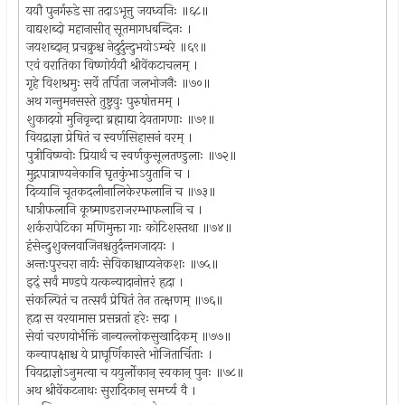
ययौ पुनर्गरुडे सा तदाऽभूत्तु जयध्वनिः ॥६८॥
वाद्यशब्दो महानासीत् सूतमागधबन्दिनः ।
जयशब्दान् प्रचक्रुश्च नेदुर्दुन्दुभयोऽम्बरे ॥६९॥
एवं वरातिका विष्णोर्ययौ श्रीवेंकटाचलम् ।
गृहे विशश्रमुः सर्वे तर्पिता जलभोजनैः ॥७०॥
अथ गन्तुमनसस्ते तुष्टुवुः पुरुषोत्तमम् ।
शुकादयो मुनिवृन्दा ब्रह्माद्या देवतागणाः ॥७१॥
वियद्राज्ञा प्रेषितं च स्वर्णसिहासनं वरम् ।
पुत्रीविष्ण्वोः प्रियार्थं च स्वर्णकुसूलतण्डुलाः ॥७२॥
मुद्गपात्राण्यनेकानि घृतकुंभाऽयुतानि च ।
दिव्यानि चूतकदलीनालिकेरफलानि च ॥७३॥
धात्रीफलानि कूष्माण्डराजरम्भाफलानि च ।
शर्करापेटिका मणिमुक्ता गाः कोटिशस्तथा ॥७४॥
हंसेन्दुशुक्लवाजिनश्चतुर्दन्तगजादयः ।
अन्तःपुरचरा नार्यः सेविकाश्चाप्यनेकशः ॥७५॥
इद्ं सर्वं मण्डपे यत्कन्यादानोत्तरं हृदा ।
संकल्पितं च तत्सर्वं प्रेषितं तेन तत्क्षणम् ॥७६॥
हृदा स वरयामास प्रसन्नतां हरेः सदा ।
सेवां चरणयोर्भक्तिं नान्यल्लोकसुखादिकम् ॥७७॥
कन्यापक्षाश्च ये प्राघूर्णिकास्ते भोजितार्चिताः ।
वियद्राज्ञोऽनुमत्या च ययुर्लोकान् स्वकान् पुनः ॥७८॥
अथ श्रीवेंकटनाथः सुरादिकान् समर्च्य वै ।