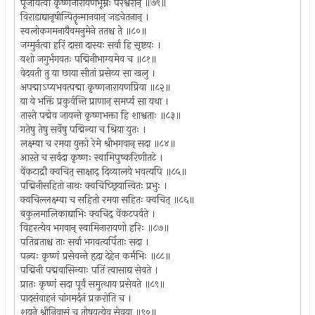
पूजयित्वा कृष्णनारायणभूम्नः परेश्वरान् ॥७९॥
विराडाद्यानृषीन्पितॄन्मानवान् जडचेतनान् ।
स्वलोकगमनायैवमनुमेने ततश्च ते ॥८०॥
जग्मुर्नत्वा हरिं दासा दास्यः सर्वा हि सृष्टयः ।
यशो जगुर्भगवतः पद्मिनीभाग्यमेव च ॥८१॥
वेदवती तु या छाया सीतां प्रसेव्य सा खलु ।
अपद्माऽप्यभवत्पद्मा कृष्णनारायणप्रिया ॥८२॥
या ये भक्तिं प्रकुर्वन्ति प्राणान् समर्प्य सा यथा ।
तास्ते पद्मेव जायन्ते कृष्णभक्ता हि शाश्वताः ॥८३॥
गतेषु तेषु सर्वेषु पद्मिन्या च श्रिया युतः ।
लक्ष्म्या च रमया युक्तो रेमे श्रीभगवान् सदा ॥८४॥
आस्ते च सर्वदा कृष्णः स्वामिपुष्करिणीतटे ।
वेंकटाद्रौ क्वचित् साक्षाद् दिव्यालये भवत्यपि ॥८५॥
पद्मिनीसहितो नाथः क्वचिच्छ्रियान्वितः प्रभुः ।
क्वचिल्लक्ष्म्या च सहितो रमया सहितः क्वचित् ॥८६॥
बकुलमालिकाद्याभिः क्वचिद् वेंकटपर्वते ।
विहरत्येव भगवान् स्वामिनारायणो हरिः ॥८७॥
पतिव्रताश्च ताः सर्वा भगवत्यर्पिताः सदा ।
पत्न्यः कृष्णं प्रसेवन्ते हृदा देहेन कर्मभिः ॥८८॥
पद्मिनी पद्मवासिन्याः पतिं त्वासाद्य सेवते ।
प्रातः कृष्णं सदा पूर्वं समुत्थाय प्रसेवते ॥८९॥
पादसंवाहनं चांगमर्दनं प्रकरोति च ।
शयने श्रीनिवासं च तोषयत्येव सेवया ॥९०॥