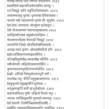
सन्तश्च साधवो धीरा वैष्णवा वीतरागिणः ॥२३॥
सन्न्यासिनो ब्रह्मचारिवर्यास्त्यागिन आययुः ।
एवं वियद्गृहे चापि चतुर्विंशतिसंख्यकाः ॥२४॥
तत्त्वात्मकास्तु पुरुषाः पृथ्व्याद्या देविकास्तथा ।
वल्ल्यो नद्यो महास्थल्यो भूमयो द्यौः सुमूर्तयः ॥२५॥
देवा देव्यः समायाताः सोत्सुका दर्शनातुराः ।
तेषां भोजनसम्मानं वासपानसुखासनम् ॥२६॥
अपेक्षितार्हणदानं चक्रुश्चोभयपक्षिणः ।
मंगलान्यभवँस्तत्र वेंकटाद्रौ वियद्गृहे ॥२७॥
आगछन्ति विवाहे श्रीपद्मिनीश्रीनिवासयोः ।
आरुह्य गरुडं कृष्णः श्रीलक्ष्मीसहितो हरिः ॥२८॥
ब्रह्मेशवज्रिवरुणयमयक्षेशसेवितः ।
वशिष्ठादिमुनीन्द्रैश्च सनकाद्यैश्च योगिभिः ॥२९॥
भक्तैर्भागवतैः सद्भिर्नारदसनकादिभिः ।
कृष्णनारायणभूमहिरण्यगर्भवर्धितः ॥३०॥
ईश्वरैः शोभितो विष्णुर्नारायणपुरीं ययौ ।
गन्धर्वाश्च जगुः कीर्तिं ननृतुश्चाप्सरोगणाः ॥३१॥
देवदुन्दुभयो नेदुश्चक्रुगीतिं सुरांगनाः ।
आपुश्चमत्कृतिं नार्यो ददृशुर्वनदेवताः ॥३२॥
वनान्यवाकिरन् पुष्पैः पक्षिणो विजयं जगुः ।
जपन्तः स्वस्तिसूक्तानि मुनयस्ते समन्वगुः ॥३३॥
देवो देवगणैः शिष्यैर्विश्वक्सेनादिपार्षदैः ।
सखीभिः स्यन्दनहस्तियानस्थाभिः समन्वितः ॥३४॥