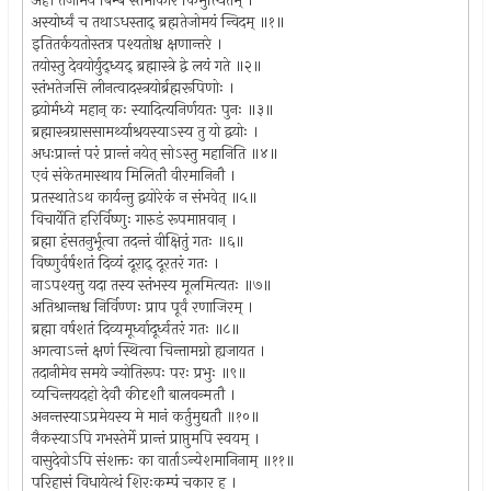
अहौ तेजोमयं बिम्बं स्तंभाकारं किमुत्थितम् ।
अस्योर्ध्वं च तथाऽधस्ताद् ब्रह्मतेजोमयं न्विदम् ॥१॥
इतितर्कयतोस्तत्र पश्यतोश्च क्षणान्तरे ।
तयोस्तु देवयोर्युद्ध्यद् ब्रह्मास्त्रे द्वे लयं गते ॥२॥
स्तंभतेजसि लीनत्वादस्त्रयोर्ब्रह्मरूपिणोः ।
द्वयोर्मध्ये महान् कः स्यादित्यनिर्णयतः पुनः ॥३॥
ब्रह्मास्त्रग्राससामर्थ्याश्रयस्याऽस्य तु यो द्वयोः ।
अधःप्रान्तं परं प्रान्तं नयेत् सोऽस्तु महानिति ॥४॥
एवं संकेतमास्थाय मिलितौ वीरमानिनौ ।
प्रतस्थातेऽथ कार्यन्तु द्वयोरेकं न संभवेत् ॥५॥
विचार्येति हरिर्विष्णुः गारुडं रूपमाप्तवान् ।
ब्रह्मा हंसतनुर्भूत्वा तदन्तं वीक्षितुं गतः ॥६॥
विष्णुर्वर्षशतं दिव्यं दूराद् दूरतरं गतः ।
नाऽपश्यत्तु यदा तस्य स्तंभस्य मूलमित्यतः ॥७॥
अतिश्रान्तश्च निर्विण्णः प्राप पूर्वं रणाजिरम् ।
ब्रह्मा वर्षशतं दिव्यमूर्ध्वादूर्ध्वतरं गतः ॥८॥
अगत्वाऽन्तं क्षणं स्थित्वा चिन्तामग्नो ह्यजायत ।
तदानीमेव समये ज्योतिरूपः परः प्रभुः ॥९॥
व्यचिन्तयदहो देवौ कीदृशौ बालवन्मतौ ।
अनन्तस्याऽप्रमेयस्य मे मानं कर्तुमुद्यतौ ॥१०॥
नैकस्याऽपि गभस्तेर्मे प्रान्तं प्राप्तुमपि स्वयम् ।
वासुदेवोऽपि संशक्तः का वार्ताऽन्येशमानिनाम् ॥११॥
परिहासं विधायेत्थं शिरःकम्पं चकार ह ।