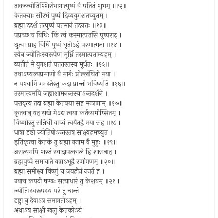
तावज्ज्योतिश्शिरोभागात्पुष्पं वै पतितं शुभम् ॥१२॥
केतक्याः सौरभं पुष्पं दिव्ययुगशतच्युतम् ।
ब्रह्मा ददर्श तत्पुष्पं पतमानं तदग्रतः ॥१३॥
पप्रच्छ च विधिः किं त्वं कस्मात्पतसि पुष्पराट् ।
श्रुत्वा प्राह विधिं पुष्पं धृतोऽहं परमात्मना ॥१४॥
स्वेन ज्योतिःस्वरूपेण मूर्ध्नि तस्मात्पताम्यहम् ।
व्यतीतं मे युगशतं पततस्तस्य मूर्धतः ॥१५॥
तथाऽप्यल्पप्रमाणो वै मार्गः प्रोल्लंघितो मया ।
न पश्यामि गभस्तेस्तु कदा प्रान्तो भविष्यति ॥१६॥
तस्मात्त्वमपि जह्याशामनन्तस्याऽन्तदर्शने ।
परावृत्य तदा ब्रह्मा केतक्या सह मन्त्रणाम् ॥१७॥
कृतवान् यत् सखे मेऽद्य त्वया कर्तव्यमीप्सितम् ।
विष्णोस्तु सन्निधौ वाच्यं त्वयैतद्वै मया सह ॥१८॥
धात्रा दृष्टो ज्योतिषोऽन्तस्तत्र साक्ष्यहमच्युत ।
इतिकृत्वा केतकं तु ब्रह्मा ननाम वै मुहुः ॥१९॥
असत्यमपि शस्तं स्यादापत्काले हि शासनात् ।
ब्रह्मपुष्पे समायाते यत्राऽभूद्वै रणांगणम् ॥२०॥
ब्रह्मा समीक्ष्य विष्णुं च जयहीनं ननर्त ह ।
उवाच कपटी षण्ढः सत्याधारं तु केशवम् ॥२१॥
ज्योतिःस्वरूपस्य परं तु चान्तं
दृष्ट्वा नु देवाऽत्र समागतोऽहम् ।
अथाऽत्र साक्षी खलु केतकोऽयं