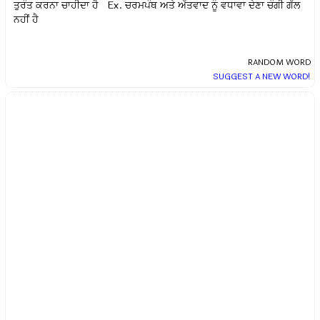
ਤੁਰੰਤ ਕਰਨਾ ਚਾਹੀਦਾ ਹੈ Ex.
ਚਰਮਪੰਥ ਅਤੇ ਅੱਤਵਾਦ ਨੂੰ ਵਧਾਵਾ ਦੇਣਾ ਚੰਗੀ ਗੱਲ
ਨਹੀਂ ਹੈ
RANDOM WORD
SUGGEST A NEW WORD!