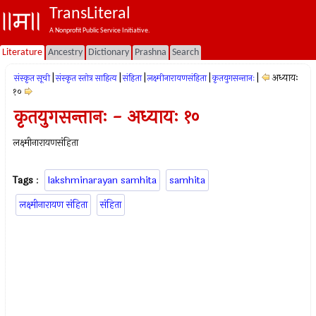
TransLiteral
A Nonprofit Public Service Initiative.
Literature
Ancestry
Dictionary
Prashna
Search
|
|
|
|
|
अध्यायः
संस्कृत सूची
संस्कृत स्तोत्र साहित्य
संहिता
लक्ष्मीनारायणसंहिता
कृतयुगसन्तानः
१०
कृतयुगसन्तानः - अध्यायः १०
लक्ष्मीनारायणसंहिता
Tags
:
lakshminarayan samhita
samhita
लक्ष्मीनारायण संहिता
संहिता