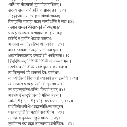
शाधि मां मोहमापन्नं मृषा गौरवमाश्रितम् ।
शरण्य शरणायातं त्राहि मां भ्रातरं तव ॥३४॥
मोहबुद्ध्या मया तत्र कृतं विष्णोरमाननम् ।
विष्णुरस्ति परब्रह्म महान् मान्योऽस्ति मे सदा ॥३५॥
तस्मात् क्षमस्व देवेशाऽनृतं मां दण्डमावह ।
परब्रह्मस्वरूपत्वं परब्रह्मात्मको हरिः ॥३६॥
द्वयोर्भेदं न कुर्वीत भेदद्रष्टा पतत्यधः ।
अजानता मया चेदृङ्महिमा श्रीजनार्दनः ॥३७॥
अतीवाऽवमतश्चाऽप्यनृतं प्रोक्तं तथा पुनः ।
अतस्तद्दोषपात्रत्वाद् दण्ड्योऽहं भगवँस्त्वया॥ ३८॥
शिरश्छिन्ध्यनृतं छिन्धि छिन्धि वा कल्मषं मम ।
भेददृष्टिं च मे छिन्धि यथेष्टं कुरु शंकर ॥३९॥
त्वं विष्णुस्त्वं परेशानस्त्वं देवः परमेश्वरः ।
त्वं ज्योतिस्त्वं निराकारो व्यापको ब्रह्म इत्यपि ॥४०॥
त्वं साकारः परब्रह्म ज्योतिषो मूलमेव च ।
तव ब्रह्मन्मुखतेजःपरिधेः किरणं तु यत् ॥४१॥
अनन्तपारं सन्दृष्टं तस्य ते महिमा महान् ।
शान्तिं देहि क्षमां देहि त्राहि त्वच्छरणागतम् ॥४२॥
प्रार्थयित्वेत्थमीशेशं ब्रह्मज्योतिःस्थमच्युतम् ।
परब्रह्माकृतिं देवं महादेवं सदाशिवम् ॥४३॥
नमस्कृत्य पुनर्नत्वा मुहुर्नत्वाऽपतत् पदे ।
तूष्णीमास यदा ब्रह्मा तमुत्थाप्याऽब्रवीच्छिवः ॥४४॥