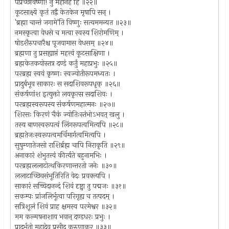
पप्रच्छविष्णो! नु महानहं हि ॥२२॥
कूटसाक्ष्ये कृतं तद्वै केतकेन मृषापि सन् ।
'ब्रह्मा चान्तं जगामे'ति विष्णुः सत्यममन्यत ॥२३॥
नमस्कृत्वा वेधसे च मत्वा स्वस्य शिरोमणिम् ।
षोडशैरुपचारैश्च पूजयामास वेधसम् ॥२४॥
ब्रह्मणा तु प्रसह्याप्तं महत्त्वं कूटसाक्षिणा ।
ब्रह्मकेतकयोस्तत्र दण्डं कर्तुं महाप्रभुः ॥२५॥
परब्रह्म स्वयं कृष्णः स्वज्योतीरूपमध्यतः ।
प्रादुर्बभूव साकारः स सदाशिवरूपधृक् ॥२६॥
संकर्षणांश इत्युक्तो लयकृत्स सदाशिवः ।
परब्रह्मस्वरूपस्य संकर्षणमहात्मनः ॥२७॥
शिरसः किरणं चैकं ज्योतिःस्तंभोऽभवत् खलु ।
तस्य बाणस्वरूपत्वं लिंगरूपत्वमित्यपि ॥२८॥
ब्रह्मतेजःस्वरूपत्वमर्चिमार्गत्वमित्यपि ।
सुषुम्णातेजसो राशिर्ब्रह्म चापि निराकृति ॥२९॥
अनाकारं शंभुतत्त्वं कीर्त्यते बहुनामभिः ।
परब्रह्मललाटोत्थकिरणान्तरतो जनेः ॥३०॥
ललाटाच्छिवसंभूतिरिति वेदः प्रवक्त्यपि ।
साकारं सच्चिदानन्दं शिवं दृष्ट्वा तु पद्मजः ॥३१॥
सकम्पः प्रांजलिर्भूत्वा परिगृह्य च तत्पदम् ।
सत्रिशूलं शिवं प्राह क्षमस्व परमेश्वर ॥३२॥
मम कल्मषनाशाय भवान् दण्डधरः प्रभुः ।
प्रादुर्भूतो महादेव प्रसीद करुणाकर ॥३३॥