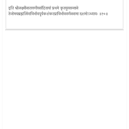
इति श्रीलक्ष्मीनारायणीयसंहितायां प्रथमे कृतयुगसन्ताने
तेजोमयब्रह्मलिंगाविर्भावपूर्वकशंकरप्राविर्भाववर्णननामा दशमोऽध्यायः ॥१०॥