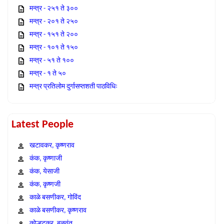
मन्त्र - २५१ ते ३००
मन्त्र - २०१ ते २५०
मन्त्र - १५१ ते २००
मन्त्र - १०१ ते १५०
मन्त्र - ५१ ते १००
मन्त्र - १ ते ५०
मन्त्र प्रतिलोम दुर्गासप्तशती पाठविधिः
Latest People
खटावकर, कृष्णराव
कंक, कृष्णाजी
कंक, येसाजी
कंक, कृष्णजी
काळे बसणीकर, गोविंद
काळे बसणीकर, कृष्णराव
कोल्हटकर, बळवंत