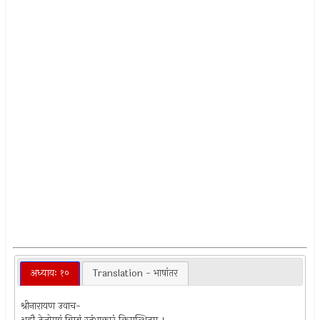
अध्यायः १०
Translation - भाषांतर
श्रीनारायण उवाच-