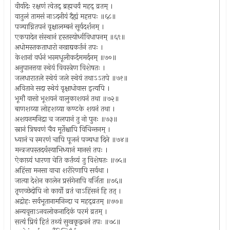
वीर्यादेः रक्षणं त्वेतद् ब्रह्मचर्यं महद् व्रतम् ।
वातुलं तामसं नाऽदनीयं दैह्यं महत्तपः ॥६८॥
पञ्चाग्नितपनं वृक्षालम्बनं सूर्यदर्शनम् ।
एकपादेन संस्थानं हस्तस्योर्ध्वविधापनम् ॥६९॥
अधोमस्तकताधारो नखाद्यकर्तनं तपः ।
केशानां वर्धनं भस्मधूलीकर्दममर्दनम् ॥७०॥
अनुपानत्तया स्थेयं विवस्त्रेण विशेषतः ।
जलधारातले स्थेयं जले स्थेयं तथाऽऽतपे ॥७१॥
अविताने सदा स्थेयं वृक्षाधोवास इत्यपि ।
भूमौ वासो भूशयनं वालुकाशयनं तथा ॥७२॥
बाणशय्या लोहशय्या कण्टके शयनं तथा ।
अशयनमनिद्रा च जलपानं तु नो पुनः ॥७३॥
स्नानं त्रिषवणं चैव मूर्तेश्चापि विचिन्तनम् ।
ध्यानं च स्मरणं चापि पूजनं पञ्चधा दिने ॥७४॥
मन्त्रजपस्तदर्थस्याभिध्यानं मानसं तपः ।
ऐकाग्र्यं धारणा चेति कर्तव्यं तु विशेषतः ॥७५॥
अहिंसा मनसा वाचा शरीरेणापि सर्वथा ।
जात्या देशेन कालेन प्रसंगेनापि वर्जिता ॥७६॥
तृणच्छेदोपि नो कार्यो व्रतं चाऽहिंसनं हि तत् ।
अद्रोहः सर्वभूतानामनिन्दा च महद्व्रतम् ॥७७॥
अन्यवृत्ताऽनवलोकनादिकं परमं व्रतम् ।
सत्यं प्रियं हितं तथ्यं सुखकृद्वचनं तपः ॥७८॥