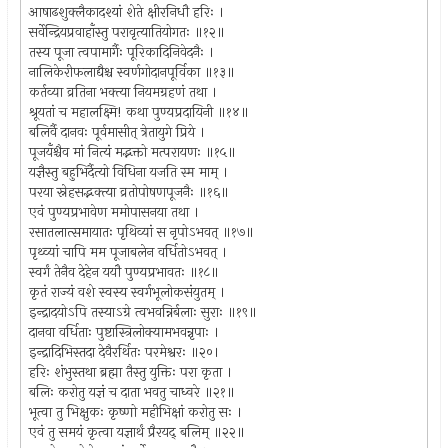
आषाढशुक्लैकादश्यां शेते क्षीरनिधौ हरिः ।
सर्वेन्द्रियप्रवाहाँस्तु परावृत्यातियोगतः ॥१२॥
तस्य पूजा त्वपामार्गैः पूरिकादिनिवेदनैः ।
नालिकेरीफलाद्यैश्च स्वर्णगोदानपूर्विका ॥१३॥
कर्तव्या व्रतिना भक्त्या नियमग्रहणं तथा ।
श्रूयतां च महालक्ष्मि! कथा पुण्यप्रदायिनी ॥१४॥
बलिर्वै दानवः पूर्वमासीत् त्रेतायुगे प्रिये ।
पूजयँश्चैव मां नित्यं मद्भक्तो मत्परायणः ॥१५॥
यज्ञैस्तु बहुभिर्दैत्यो विधिना यजति स्म माम् ।
परया स्नेहसद्भक्त्या व्रतोपोषणपूजनैः ॥१६॥
एवं पुण्यप्रभावेण ममोपासनया तथा ।
रसातलात्समायातः पृथिव्यां स नृपोऽभवत् ॥१७॥
पृथ्व्यां चापि मम पूजाबलेन वर्धितोऽभवत् ।
स्वर्गं तेनैव देहेन ययौ पुण्यप्रभावतः ॥१८॥
कृतं राज्यं वशे स्वस्य स्वर्गभूलोकसंयुतम् ।
इन्द्रादयोऽपि तस्याऽग्रे त्वभवन्निर्बलाः सुराः ॥१९॥
दानवा वर्धिताः पुष्टास्त्रिलोक्यामभवन्नृपाः ।
इन्द्रादिभिस्तदा देवैरर्थितः परमेश्वरः ॥२०।
हरिः शंभुस्तथा ब्रह्मा तैस्तु युक्तिः परा कृता ।
बलिः करोतु यज्ञं च दाता भवतु चाध्वरे ॥२१॥
भूत्वा तु भिक्षुकः कृष्णो महीभिक्षां करोतु सः ।
एवं तु समयं कृत्वा यज्ञार्थं प्रैरयद् बलिम् ॥२२॥