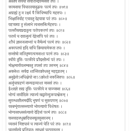
अस्तेयं सर्वथा सर्वैरिन्द्रियैर्मनसा तपः ।
कामनाया विचारस्यानुद्भवः परमं तपः ॥७९॥
अग्राह्यं तु न रक्ष्यं वै किंचिच्चापि महत्तपः ।
भिक्षानिर्वाह एवास्तु देहयात्रा परं तपः ॥८०॥
यदृच्छया तु संलाभे त्वनासक्तिर्महत्तपः ।
परसौख्यप्रदातृत्व परोपकरणं तपः ॥८१॥
परार्थं च दयालुत्वं देहेनापि परं तपः ।
शौचं ज्ञानजलाभ्यां च नैर्मल्यं परमं तपः ॥८२॥
अकापट्यं हृदि वाचि क्रियायामेकता तपः ।
सन्तोषो नातितृष्णत्वमनाशा परमं तपः ॥८३॥
स्वीये तृप्तिः परकीये प्रौदासीन्यं परं तपः ।
मोक्षमार्गावलम्बस्तु तपसां तप उत्तमम् ॥८४॥
अक्लेशः सर्वदा शान्तिरक्रोधस्तु महद्व्रतम् ।
अनुद्वेगोऽनधिक्षेपो नाऽऽक्रोशो नकलित्तपः ॥८५॥
अलुंचाग्रहणं नान्यद्रव्याशा मानसं तपः ।
ईशदत्ते सदा तृप्तिः परकीये न वाञ्च्छना ॥८६॥
भोग्यं नार्यादिकं त्याज्यं खट्वागेन्दुकपार्श्वकम् ।
सुगन्धस्तैलमर्दादि भूषणं च सुरूपणम् ॥८७॥
वस्त्रशृंगारसन्त्यागो भोगत्यागो विशेषतः ।
भोग्यसाधनसंत्यागो देहिनां परमं तपः ॥८८॥
यानवाहनधूम्रादिपानद्यूतसुनाटनम् ।
व्यसनं मिष्टपानं च त्याज्यं चेति परं तपः ॥८९॥
चातुर्मास्ये प्रतिपातः साधूनां चरणामृतम् ।