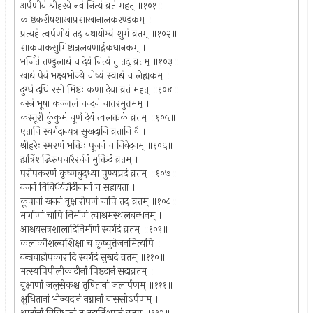
अर्पणीयं श्रीहरये नवं नित्यं व्रतं महत् ॥१०१॥
काष्ठकरीषशाखाप्रशाखानालकरण्डकम् ।
प्रत्यहं त्वर्पणीयं तद् यथायोग्यं शुभं व्रतम् ॥१०२॥
शाकपाकसुमिष्टान्नलवणार्द्रकधानकम् ।
भर्जितं तण्डुलाद्यं च देयं नित्यं तु तद् व्रतम् ॥१०३॥
खाद्यं पेयं भक्ष्यभोज्ये चोष्यं स्वाद्यं च लेह्यकम् ।
दुग्धं दधि रसो मिष्टः कणा देया व्रतं महत् ॥१०४॥
वस्त्रं भूषा कज्जलं चन्दनं चात्तरमुत्तमम् ।
कस्तूरी कुंकुमं चूर्णं देयं त्वलक्तकं व्रतम् ॥१०५॥
एतानि स्वर्गदान्यत्र सुखदानि व्रतानि वै ।
श्रीहरेः स्मरणं भक्तिः पूजनं च निवेदनम् ॥१०६॥
द्वात्रिंशद्भिरुपचारैरर्चनं मुक्तिदं व्रतम् ।
परोपकरणं कृष्णबुद्ध्या पुण्यप्रदं व्रतम् ॥१०७॥
यजनं विविधैर्यज्ञैर्दीनानां च सहायता ।
कूपानां खननं वृक्षारोपणं चापि तद् व्रतम् ॥१०८॥
मार्गाणां चापि निर्माणं त्वाश्रमस्थलबन्धनम् ।
आश्रयसत्रशालादिनिर्माणं स्वर्गदं व्रतम् ॥१०९॥
कलाकौशल्यशिक्षा च कृष्युत्तेजनमित्यपि ।
यन्त्रवाहोपकारादि स्वर्गदं सुखदं व्रतम् ॥११०॥
मत्स्यपिपीलीकादीनां पिष्टदानं सदाव्रतम् ।
वृक्षाणां जल्रसेकश्च तृषितानां जलार्पणम् ॥१११॥
क्षुधितानां भोज्यदानं नग्नानां वाससोऽर्पणम् ।