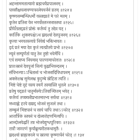
अहन्ताममतात्यागो ब्रह्मचर्यप्रपालनम् ।
पायसैक्षवलावण्यफालेयवर्जनं व्रतम् ॥१२४॥
कृष्णसम्बन्धिधर्मो यस्तदव्रतं मे परं मतम् ।
कृतेन व्रतिना येन भगवाँस्तज्जनास्तथा ॥१२५।
प्रीयेरँस्तद्व्रतं प्रोक्तं कर्तव्यं तु तदेव यत् ।
कार्तिके शुक्लपक्षेऽथ द्वादश्यां देवपूजनम् ॥१२६॥
कृत्वा भगवतस्त्वग्रे निवेद्यं भक्तिभावतः ।
इदं व्रतं मया देव कृतं त्वत्प्रीतये प्रभो ॥१२७॥
न्यूनं सम्पूर्णतां यातु तेन तुष्टो भवेर्मयि ।
एवं समाप्य नियमान् पारणामाचरेत्ततः ॥१२८॥
प्रातःस्नानं देवपूजां नित्यं वृद्धाभिवन्दनम् ।
संविभज्याऽऽश्रितानां च भोजनादिविधापनम् ॥१२९॥
अक्लेशश्च सुमेलश्च कुटुम्बे स्नेहिता त्वति ।
मिष्टं चेष्टं गृहं यस्य स्वर्गं तस्यास्ति भूतले ॥१३०॥
व्रतेषु यद्व्रतं चातुर्मास्येऽतिवाञ्छितम् भवेत् ।
कर्तव्यं तच्छयनीप्रभातमारभ्य सर्वथा ॥१३१॥
मध्याह्णे हरये दद्याद् भोजनं सुजलं तथा ।
ताम्बूलं मिष्टपानं च सायं चापि तथाऽऽचरेत् ॥१३२॥
आरार्त्रिकं स्तवनं च दोलारोहणमित्यपि ।
आन्दोलयेद्धरिं तत्र भोजयेद्दुग्धपूरिकाः ॥१३३॥
रात्रौ जागरणं कुर्यान्नृत्यगीतकथामृतैः ।
द्वादश्यां ब्राह्मकाले च स्नात्वा कृष्णार्चनं चरेत् ।! १३४