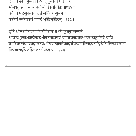
दानानि स्वर्णमुख्यानि दद्यात् कुर्याच्च पारणाम् ।
भोजयेत्तु सतः साध्वीस्तोषयेद्विनयान्वितः ॥१३५॥
एवं त्वाषादशुक्लाया व्रतं सनियमं शुभम् ।
कर्तव्यं सर्वयज्ञानां फलदं भुक्तिमुक्तिदम् ॥१३६॥
इति श्रीलक्ष्मीनारायणीयसंहितायां प्रथमे कृतयुगसन्ताने
आषाढशुक्लशयन्येकादशीव्रतमाहात्म्यं वामनावतारकृतशयनं चातुर्मास्ये चापि
यमनियमसंयमव्रतदमनतपःशोषणत्यागसेवनदानोपकारादिसद्व्रतादि चेति निरूपणनामा
त्रिपंचाशदधिकद्विशततमोऽध्यायः ॥२५३॥