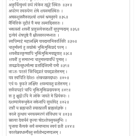
अकुर्वित्युभयं रूपं त्वेकेन तद्गृहे स्थितः ॥३४॥
अपरेण स्वरूपेण शेषे शयनमास्थितः ।
अषाढशुक्लैकादश्यां शयनं श्रमनुत्तये ॥३५॥
नैमित्तिकं गृहीतं वै मया तस्माद्दिनात्ततः ।
भक्तास्तां शयनीं प्राहुस्त्वेकादशीं सुपुण्यदाम् ॥३६॥
इत्येवं शेषपृष्ठे वै क्षीरसागरमध्यतः ।
स्वपिम्यहं महालक्ष्मि यावदागामिकार्तिकी ॥३७॥
चातुर्मास्यं तु तत्प्रोक्तं भुक्तिमुक्तिप्रदं परम् ।
शयनीव्रतकृच्चापि भुक्तिंमुक्तिमवाप्नुयात् ॥३८॥
शयनीं तु समारभ्य चातुमास्यावधिं पुमान् ।
तावद्भवेत्सुधर्मात्मा व्रतादिनियमी यमी ॥३९॥
नाऽतः परतरं किंचिद्व्रतं यावद्व्रतोत्तमम् ।
यत्र स्वपिति देवेशः शंखचक्रगदाधरः ॥४०॥
एवं यः कुरुते लक्ष्मि! शयन्यास्तु व्रतोत्तमम् ।
सर्वपापहरं चापि भुक्तिमुक्तिप्रदायकम् ॥४१॥
स तु क्षुद्रोऽपि मे लोके जायते मे प्रियंकरः ।
दशम्यामेकभुक्तेन नक्तेनापि सुवर्तयेत् ॥४२॥
रात्रौ च ब्रह्मचारी स्यात्प्रातर्वै ब्राह्मसंज्ञके ।
काले तूत्थाय भगवत्स्मरणं संविधाय च ॥४३॥
स्नात्वा देवार्चनं कृत्वा षोडशोपसुवस्तुभिः ।
पूजाया नैत्यकं सर्वं समाप्याथ स्वयं व्रती ॥४४॥
कारयेन्नवधान्यैस्तु सर्वतोभद्रमण्डलम् ।