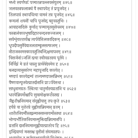
मध्ये स्वर्णघटं पञ्चरत्नपल्लवसंयुतम् ॥४५॥
जलवस्त्रफलाढ्यं वै स्थापयेत् तं प्रपूजयेत् ।
तिलपात्रं स्थापयित्वा वामनं तत्र पूजयेत् ॥४६॥
कमलां शयनीं चापि पूजयेद् बहुवस्तुभिः ।
आवाहनादिकं कुर्यात् पञ्चामृतसुसेचनम् ॥४७॥
वस्त्रालंकारभूषादिहारचन्दनकज्जलम् ।
सर्वशृंगाररागाँश्च त्वर्पयेत्तिलकादिकम् ॥४८॥
धूपदीपसुनैवेद्यजलताम्बूलसत्फलम् ।
नीराजननमस्कारस्तुतिबन्दिक्षमापनम् ॥४९॥
विसर्जनांऽजलिं दत्वा स्वीयव्रतस्य पूर्तये ।
निर्विघ्नं मे व्रतं चास्तु प्रार्थयेदेवमेव ह ॥५०॥
बलद्रव्यानुसारेण महापूजादि कारयेत् ।
मण्डपं कारयेद्रम्यं राज्यमण्डपसन्निभम् ॥५१॥
वैष्णवान्पूजयेत्प्रातर्दानानि प्राऽर्पयेत्तथा ।
साधूनामग्रतः स्थित्वा चातुर्मास्यव्रतानि च ॥५२॥
धारयेन्नियमाँश्चापि सुखमोक्षकराँस्तदा ।
जैह्वशैश्ननियमान् संगृह्णीयात्तु तपःकृते ॥५३॥
हर्यग्रे वा गुरोरग्रे गृह्णीयान्नियमान् व्रतम् ।
शारीरनियमौंस्तद्वन्मानसान्सयमाँस्तथा ॥५४॥
भोग्यभौतिकनियमान्मुक्तिदान्नियमानपि ।
व्रतानि दाननियमान्गृह्णीयात्प्रातरेव हि ॥१५॥
इन्द्रियाणां मनसश्च वृत्तीनां संयमस्तपः ।