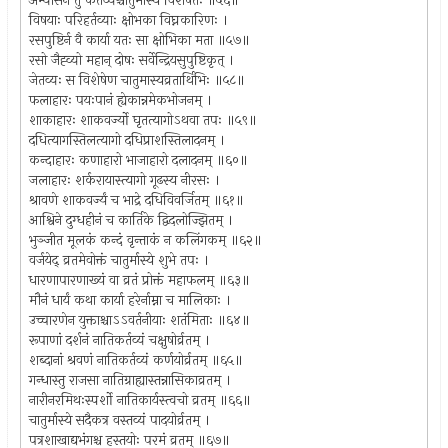
अभ्यासेन तु कर्तव्यश्चातुर्मास्ये विशेषतः ॥५६॥
विषयाः परिहर्तव्याः क्षोभका विघ्नकारिणः ।
रसपुष्टिर्न वै कार्या यतः सा क्षोभिका मता ॥५७॥
रसो जैह्व्यो महान् दोषः सर्वेन्द्रियसुपुष्टिकृत् ।
जेतव्यः स विशेषेण चातुमास्यव्रतार्थिभिः ॥५८॥
फलाहारः पयःपानं ह्येकान्नमेकभोजनम् ।
शाकाहारः शाकवर्ज्यो घृतत्यागोऽथवा तपः ॥५९॥
दधित्यागस्तिलत्यागो दधिप्राशस्तिलादनम् ।
कन्दाहारः कणाहारो भाजाहारो दलादनम् ॥६०॥
जलाहारः शर्करायास्त्यागो गूढस्य नीरसः ।
श्रावणे शाकवर्ज्यं च भाद्रे दधिविवर्जितम् ॥६१॥
आश्विने दुग्धहीनं च कार्तिके द्विदलोज्झितम् ।
भुञ्जीत मूलकं कन्दं वृन्ताकं न कलिंगकम् ॥६२॥
वर्जयेद् व्रतमेवोक्तं चातुर्मास्ये शुभे तपः ।
धारणापारणाख्यं वा व्रतं प्रोक्तं महाफलम् ॥६३॥
मौनं धार्यं कथा कार्या हरेर्नाम्ना च मालिकाः ।
उच्चारणेन युक्ताश्चाऽऽवर्तनीयाः शतंमिताः ॥६४॥
रूपाणां दर्शनं नातिकर्तव्यं चक्षुषोर्व्रतम् ।
शब्दानां श्रवणं नातिकर्तव्यं कर्णयोर्व्रतम् ॥६५॥
गन्धास्तु राजसा नातिग्राह्यास्तन्नासिकाव्रतम् ।
नारीनरमिथःस्पर्शो नातिकार्यस्त्वचो व्रतम् ॥६६॥
चातुर्मास्ये सदैकत्र वस्तव्यं पादयोर्व्रतम् ।
पत्रशाखाद्यभंगश्च हस्तयोः परमं व्रतम् ॥६७॥