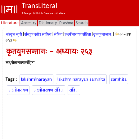
TransLiteral
A Nonprofit Public Service Initiative.
Literature
Ancestry
Dictionary
Prashna
Search
|
|
|
|
|
अध्यायः
संस्कृत सूची
संस्कृत स्तोत्र साहित्य
संहिता
लक्ष्मीनारायणसंहिता
कृतयुगसन्तानः
२५३
कृतयुगसन्तानः - अध्यायः २५३
लक्ष्मीनारायणसंहिता
Tags
:
lakshminarayan
lakshminarayan samhita
samhita
लक्ष्मीनारायण
लक्ष्मीनारायण संहिता
संहिता