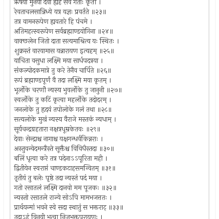
ऋषयो मुनयो देवा ह्यहं सर्वे गताः कृतौ ।
रेवताचलसान्निध्ये यत्र यज्ञः प्रवर्तते ॥२३॥
तत्र वामनरूपेण ह्यवतारे हि पंचमे ।
अतिमहत्स्वरूपेण सर्वब्रह्माण्डयोगिना ॥२४॥
वाक्छलेन जितो दाता सत्यमाश्रित्य यः स्थितः ।
शुक्रस्तं वारयामास यन्नारायण इत्यहम् ॥२५॥
याचिता वसुधा लक्ष्मि मया सार्धपदत्रया ।
संकल्पोदकमात्रे तु करे तेनैव चार्पिते ॥२६॥
रूपं ब्रह्माण्डपूर्णं वै तदा लक्ष्मि मया कृतम् ।
भूर्लोके चरणौ न्यस्य भुवर्लोके तु जानुनी ॥२७॥
स्वर्लोके तु कटिं कृत्वा महर्लोके तदोदरम् ।
जनलोके तु हृदयं तपोलोके गलं तथा ॥२८॥
सत्यलोके मुखं न्यस्य वैराजे मस्तकं न्यधाम् ।
सूर्यचन्द्रग्रहतारा नक्षत्रधूम्रकेतवः ॥२९॥
देवाः सेन्द्राश्च नागाश्च यक्षगन्धर्वकिन्नराः ।
अस्तुवन्वेदमन्त्रैस्ते सूक्तैश्च विविधैस्तदा ॥३०॥
बलिं धृत्वा करे तत्र पदेनाऽऽपूरिता मही ।
द्वितीयेन स्वराप्तं चाण्डकटाहसमन्वितम् ॥३१॥
तृतीयं तु बलेः पृष्ठे तदा न्यस्तं पदं मया ।
गतो रसातलं लक्ष्मि दानवो मम पूजकः ॥३२॥
न्यस्तो रसातले राज्ये सोऽपि मामभजत्ततः ।
प्रार्थयन्मां भवने स्वे सदा स्थातुं स भक्तराट् ॥३३॥
तदाऽहं विनयी भूत्वा निजभक्तपरायणः ।