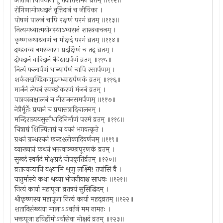
आर्तानां विविधानां तु तदार्तिशमनं व्रतम् ॥११२॥
रोगिणामोषधदानं वृत्तिदानं च जीविका ।
पोषणं पालनं चापि रक्षणं परमं व्रतम् ॥११३॥
नित्यमध्यात्मयोगस्याऽभ्यसनं शास्त्रवाचनम् ।
कृष्णकथाश्रवणं च मोक्षदं परमं व्रतम् ॥११४॥
दण्डवच्च नमस्काराः प्रदक्षिणं च तद् व्रतम् ।
दीपदानं वारिदानं नैवेद्याद्यर्पणं व्रतम् ॥११५॥
नित्यं फलार्पणं धान्यार्पणं चापि रसार्पणम् ।
शर्कराखण्डिकागूडमध्वाद्यर्पणकं व्रतम् ॥११६॥
मार्जनं लेपनं स्वच्छीकरणं मंजनं व्रतम् ।
पात्रवस्त्रक्षालनं च नीराजनसमर्पणम् ॥११७॥
नेत्रैर्मूर्तेः प्रपानं च प्रपासत्रादिचालनम् ।
मन्दिराग्र्ययसुसौधादिनिर्माणं परमं व्रतम् ॥११८॥
चित्राद्यं शिल्पिताद्यं च वयनं भगवत्कृते ।
ग्रथनं ग्रन्थरचनं छन्दश्लोकादिवर्णनम् ॥११९॥
व्याख्यानं कथनं भक्तवाञ्च्छापूरणकं व्रतम् ।
सुखदं स्वर्गदं मोक्षप्रदं चोपकृतिर्व्रतम् ॥१२०॥
व्रतान्यन्यानि वक्ष्यामि शृणु लक्ष्मि! तपांसि वै ।
चातुर्मास्ये कथा श्रव्या भोजनीयाश्च साधवः ॥१२१॥
नित्यं कार्या महापूजा व्रतत्रयं सुसिद्धिदम् ।
श्रीकृष्णस्य महापूजा नित्यं कार्या महद्व्रतम् ॥१२२॥
शतादिसंख्यया मालाऽऽवर्तनं मम नामतः ।
भक्तपूजा हविर्होमोऽर्चासेवा मोक्षदं व्रतम् ॥१२३॥