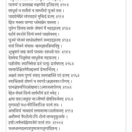
पातव्यं च प्रसादश्च भक्षणीयं इतिव्रतम् ॥९०॥
साधूनां च सतीनां च साध्वीनां पूजनं तथा ।
पादयोर्मर्दनं त्वंगवाहनं मुक्तिदं व्रतम् ॥९१॥
देहेन मनसा वाण्या धनेनान्नेन वाससा ।
पुत्रेण प्रियया साकं तोषणं वै महद्व्रतम् ॥९२॥
दर्शनं स्पर्शनं नित्यं नमनं पादसेवनम् ।
पूजनं भोजनं साधोस्तोषणं तन्महद्व्रतम् ॥९३॥
सतां निकटे संवासः स्नानज्ञानक्रियादिषु ।
शुश्रूषणं सदा कार्यं पावनाः साधवो यतः ॥९४॥
देवसेवा पितृसेवा साधुसेवा महाव्रतम् ।
पत्नीतोषः स्वामिसेवा व्रतं पत्युः प्रतोषणम् ॥९५॥
यस्यापेक्षितमेवैतद्दातव्यं प्रेमगर्भितम् ।
अक्षयं तस्य पुण्यं स्यात् तस्मान्नास्ति परं व्रतम् ॥९६॥
स्वाश्रितानां तोषणं च स्वर्णाऽन्नज्ञानकाऽर्पणम् ।
ग्रामक्षेत्रमणिरत्नोद्यानाऽऽलयजलार्पणम् ॥९७॥
देहेन सेवनं नित्यं सार्वभौमं व्रतं भवेत् ।
क्षमा दयाऽनसूया चाऽनीर्ष्या दोषविवर्जनम् ॥९८॥
गुणग्राहो यशःकीर्तिकारिता परमं तपः ।
अमानित्वं मानदत्वं समानात्माऽवलोकनम् ॥९९॥
अनौष्ण्यं वैपरीत्येऽपि शैत्यं नाप्यनुकूलके ।
हर्षाऽमर्षभयोद्वेगवर्जनं परमं तपः ॥१००॥
फलधान्यदलपत्रपुष्पकणतृणादिकम् ।