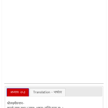
अध्यायः २५३
Translation - भाषांतर
श्रीलक्ष्मीरुवाच-