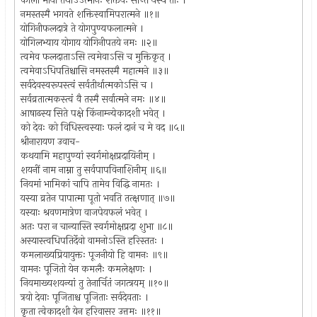
कालो माया तथाऽऽत्मानः शक्तयः सन्ति यस्य ताः ।
नमस्तस्मै भगवते शक्तिस्वामिपरात्मने ॥१॥
योगिनीफलदात्रे ते योगपुण्यफलात्मने ।
योगिलभ्याय योगाय योगिनीपतये नमः ॥२॥
त्वमेव फलदाताऽसि त्वमेवाऽसि च मुक्तिकृत् ।
त्वमेवाऽधिपतिश्चासि नमस्तस्मै महात्मने ॥३॥
सर्वदेवस्वरूपस्त्वं सर्वतीर्थात्मकोऽसि च ।
सर्वव्रतात्मकस्त्वं वै तस्मै सर्वात्मने नमः ॥४॥
आषाढस्य सिते पक्षे किंनाम्न्येकादशी भवेत् ।
को देवः को विधिस्त्वस्याः फलं दानं च मे वद ॥५॥
श्रीनारायण उवाच-
कथयामि महापुण्यां स्वर्गमोक्षप्रदायिनीम् ।
शयनीं नाम नाम्ना तु सर्वपापविनाशिनीम् ॥६॥
नियमां भामिकां चापि तामेव विद्धि नामतः ।
यस्या व्रतेन पापात्मा पूतो भवति तत्क्षणात् ॥७॥
यस्याः श्रवणमात्रेण वाजपेयफलं भवेत् ।
अतः परा न चान्यास्ति स्वर्गमोक्षप्रदा शुभा ॥८॥
अस्यास्त्वधिपतिर्देवो वामनोऽस्ति हरिस्ततः ।
कमलाख्यप्रियायुक्तः पूजनीयो हि वामनः ॥९॥
वामनः पूजितो येन कमलैः कमलेक्षणः ।
नियमाख्यशयन्यां तु तेनार्चितं जगत्त्रयम् ॥१०॥
त्रयो देवाः पूजिताश्च पूजिताः सर्वदेवताः ।
कृता त्वेकादशी येन हरिवासर उत्तमः ॥११॥