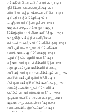
सर्वं करिष्ये चैतन्याज्जडे मे न प्रयोजनम् ॥६८॥
इति चिन्तयतस्तस्याऽऽययुर्जानपदा जनाः ।
तमेव विरावं कर्तुं द्वाःस्थेनाऽन्तः प्रवेशिताः ॥६९॥
दत्वोपदां यथार्हं ते निषेदुर्मानदासने ।
जगदुर्दुःखमत्यर्थं वह्नियात्राकृतं तदा ॥७०॥
प्राह राजा तदाश्रुत्य सर्वस्य सुखमावहन् ।
चिकीर्षुरहमेवाऽऽसं पौराः! कार्यमिदं पुरा ॥७१॥
परं ह्युपेक्षितप्रायं द्रोहो न स्यादितीच्छया ।
गतोऽनलोऽभवद्भद्रं प्राणोऽपि यात्वितो द्रुतम् ॥७२॥
शशी सूर्यो वरुणश्च भूराकाशोऽपि यान्त्वितः ।
भगवद्योगप्राबल्यादहमग्निर्भवाम्यहम् ॥७३॥
चतुर्धा वह्निरूपेण गृह्णामि पाचयामि यत् ।
अहं प्राण स्वयं भूत्वा जीवयिष्यामि देहिनः ॥७४॥
महावायुः स्वयं भूत्वा धारयिष्यामि गोलकान् ।
शशी चाहं स्वयं भूत्वाऽऽप्याययिष्येंऽकुरं जगत् ॥७५॥
तापयिष्ये स्वयं सूर्यो भूत्वेमां मेदिनीं सदा ।
मेघो भूत्वा स्वयं वृष्टिं करिष्ये वरुणोऽप्यहम् ॥७६॥
स्थास्येहं जलरूपेण भूरूपोऽपि भवामि च ।
धारयिष्ये जगत्सर्वं व्योमरूपो भवामि च ॥७७॥
इत्युक्त्वा सान्तयित्वा स्वप्रजा राजा ह्यभूत् तथा ।
बहुरूपश्च संभूय तत्तत्कार्याण्यवर्तयत् ॥७८॥
भगवल्लब्धयोगेन ह्येकोप्यनेकशोऽभवत् ।