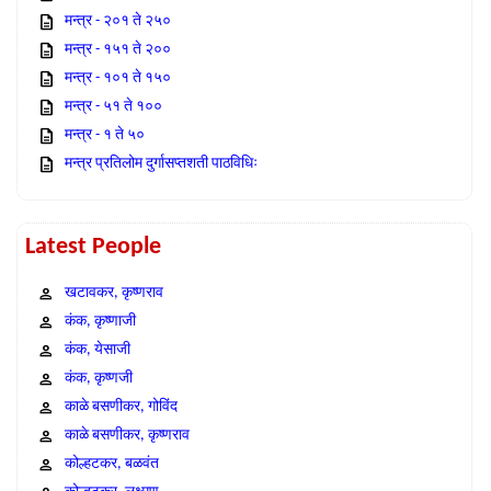
मन्त्र - २०१ ते २५०
मन्त्र - १५१ ते २००
मन्त्र - १०१ ते १५०
मन्त्र - ५१ ते १००
मन्त्र - १ ते ५०
मन्त्र प्रतिलोम दुर्गासप्तशती पाठविधिः
Latest People
खटावकर, कृष्णराव
कंक, कृष्णाजी
कंक, येसाजी
कंक, कृष्णजी
काळे बसणीकर, गोविंद
काळे बसणीकर, कृष्णराव
कोल्हटकर, बळवंत