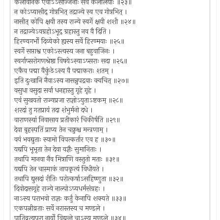
कलावानेक एवाऽऽसीज्जनाः सर्वे कलालयाः ॥२३॥
न कोऽप्यासीद् गोत्रभित् तद्राज्ये स्व एव गोत्रभित् ।
नासीत् कोपि क्षयी तस्य राज्ये स्वर्गे क्षयी शशी ॥२४॥
न तद्राज्येऽवग्रहोऽभूद् ग्रहास्तु नव वै दिति ।
हिरण्यगर्भो दिव्येको ह्यस्य सर्वे हिरण्मयाः ॥२५॥
स्वर्गे सप्ताश्व एकोऽस्त्यस्य जना बहुवाजिनः ।
स्वर्गाप्सरोगणश्रेष्ठा विषयेऽस्याऽप्सराः सदा ॥२६॥
एकैव पद्मा वैकुंठेऽस्य वै पद्माकराः शतम् ।
इति दुःखानि नैवाऽस्य नासन्नुपद्रवाः क्वचित् ॥२७॥
वसुधा वसुदा सर्वा धनहास्तु गृहे गृहे ।
एवं सुखयतो राज्यप्रजा राज्ञोऽयुताऽष्टकम् ॥२८॥
शरदां तु गतप्रायं तदा शंभुर्मनो दधे ।
वाराणस्यां निवासाय प्रतीकारं चिकीर्षति ॥२९॥
देवा बृहस्पतिं प्राप्य तेन चक्रुश्च मन्त्रणाम् ।
वयं भवद्युताः स्यामो विपत्कर्तार एव ह ॥३०॥
यद्यपि भूभृता तेन देवा यज्ञैः सुमानिताः ।
तथापि मानवा नैव मित्राणि वस्तुतो मताः ॥३१॥
यद्यपि तेन चास्माकं नापकृत्यं विधीयते ।
तथापि द्युसदां रीतिः परोत्कर्षाऽसहिष्णुता ॥३२॥
दिवोदासगृहे राज्ये नाल्पोऽप्यधर्मसंग्रहः ।
नाऽस्य पराभवो राज्ञः कर्तुं केनापि शक्यते ॥३३॥
एकपत्नीव्रताः सर्वे नरास्तस्य च मण्डले ।
पातिव्रत्यपरा नार्यो विद्यन्ते चाऽस्य मण्डले ॥३४॥