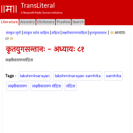
TransLiteral
A Nonprofit Public Service Initiative.
Literature
Ancestry
Dictionary
Prashna
Search
|
|
|
|
|
अध्यायः
संस्कृत सूची
संस्कृत स्तोत्र साहित्य
संहिता
लक्ष्मीनारायणसंहिता
कृतयुगसन्तानः
८१
कृतयुगसन्तानः - अध्यायः ८१
लक्ष्मीनारायणसंहिता
Tags
:
lakshminarayan
lakshminarayan samhita
samhita
लक्ष्मीनारायण
लक्ष्मीनारायण संहिता
संहिता