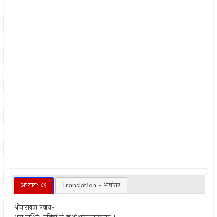
अध्यायः ८१
Translation - भाषांतर
श्रीनारायण उवाच-