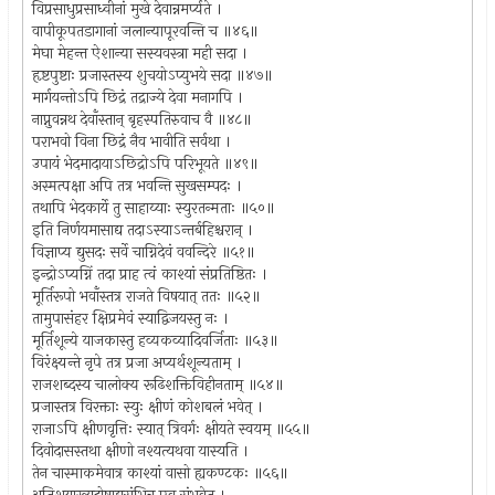
विप्रसाधुप्रसाध्वीनां मुखे देवान्नमर्प्यते ।
वापीकूपतडागानां जलान्यापूरवन्ति च ॥४६॥
मेघा मेहन्त ऐशान्या सस्यवस्त्रा मही सदा ।
हृष्टपुष्टाः प्रजास्तस्य शुचयोऽप्युभये सदा ॥४७॥
मार्गयन्तोऽपि छिद्रं तद्राज्ये देवा मनागपि ।
नाप्नुवन्नथ देवाँस्तान् बृहस्पतिरुवाच वै ॥४८॥
पराभवो विना छिद्रं नैव भावीति सर्वथा ।
उपायं भेदमादायाऽछिद्रोऽपि परिभूयते ॥४९॥
अस्मत्पक्षा अपि तत्र भवन्ति सुखसम्पदः ।
तथापि भेदकार्ये तु साहाय्याः स्युरतन्मताः ॥५०॥
इति निर्णयमासाद्य तदाऽस्याऽन्तर्बहिश्चरान् ।
विज्ञाप्य द्युसदः सर्वे चाग्निदेवं ववन्दिरे ॥५१॥
इन्द्रोऽप्यग्निं तदा प्राह त्वं काश्यां संप्रतिष्ठितः ।
मूर्तिरूपो भवाँस्तत्र राजते विषयात् ततः ॥५२॥
तामुपासंहर क्षिप्रमेवं स्याद्विजयस्तु नः ।
मूर्तिशून्ये याजकास्तु हव्यकव्यादिवर्जिताः ॥५३॥
विरंक्ष्यन्ते नृपे तत्र प्रजा अप्यर्थशून्यताम् ।
राजशब्दस्य चालोक्य रूढिशक्तिविहीनताम् ॥५४॥
प्रजास्तत्र विरक्ताः स्युः क्षीणं कोशबलं भवेत् ।
राजाऽपि क्षीणवृत्तिः स्यात् त्रिवर्गः क्षीयते स्वयम् ॥५५॥
दिवोदासस्तथा क्षीणो नश्यत्यथवा यास्यति ।
तेन चास्माकमेवात्र काश्यां वासो ह्यकण्टकः ॥५६॥