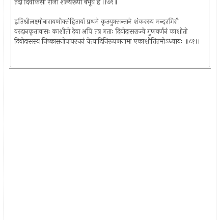
तदा दिवौकसां राजा शल्यरूपो बभूव ह ॥७९॥
इतिश्रीलक्ष्मीनारायणीयसंहितायां प्रथमे कृतयुगसन्ताने शंकरस्य मन्दरगिरौ
वरदानकृतावासः काशीतो देवा अपि तत्र गताः दिवोदासराज्ये गुणवर्णनं काशीतो
दिवोदासस्य निष्कासनोपायरचनं चेत्यादिनिरूपणनामा एकाशीतितमोऽध्यायः ॥८१॥