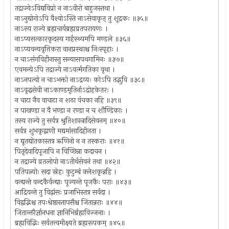
तद्राज्येऽविद्यविप्रो न नाऽवीरो बाहुजस्तथा ।
नाऽनुद्योगोऽपि वैश्योऽस्ति नाऽसेवाकृत् तु शूद्रकः ॥३५॥
नाऽस्य राज्ये ब्रह्मचार्यब्रह्मव्रतपरायणः ।
नाऽप्यसत्कारकृदस्य गार्हस्थ्यमपि मण्डले ॥३६॥
नाऽप्यवन्यवृत्तिकरा वानप्रस्थाश्च निःस्पृहाः ।
न चाऽसंगविहीनास्तु सन्यासपथगामिनः ॥३७॥
एवमन्येऽपि तद्राज्ये नाऽवर्त्मगतिका वृथा ।
नाऽनपत्यो न चाऽभक्तो नाऽद्रव्यः कोऽपि तद्भुवि ॥३८॥
नाऽवृद्धसेवी नाऽकाण्डमृतिर्नाऽद्रोहकेतरः ।
न चाटा नैव वाचाटा न शठा वंचका नहि ॥३९॥
न पाखण्डा न वै भण्डा न रण्डा न च शौण्डिकाः ।
तस्य राज्ये तु सर्वत्र श्रुतिशास्त्रादिसेवनम् ॥४०॥
सर्वत्र शुभकृद्वाणी मद्यमांसादिहीनता ।
न द्यूतद्योतकास्तत्र ऋणिनो न न तस्कराः ॥४१॥
पितृदेवादिपूजापि न विच्छिन्ना कदाचन ।
न तद्राज्ये व्रतलोपो नाऽतीर्थसेवनं तथा ॥४२॥
पतिपत्न्योः सदा स्नेहः कुटुम्बं क्लेशकृन्नहि ।
वन्द्यन्ते वन्दकैर्वन्द्याः पूज्यन्ते पूजकैः पराः ॥४३॥
आद्रियन्ते तु विद्वांसः प्रजाभिस्तत्र सर्वदा ।
विद्वद्भिश्च तपःश्रेष्ठास्तापसैश्च जितान्नराः ॥४४॥
जितान्तरैर्ज्ञानधना ज्ञानिभिर्ब्रह्मविज्जनाः ।
ब्रह्मविद्भिः सर्वतत्त्वमीक्ष्यते ब्रह्मरूपकम् ॥४५॥