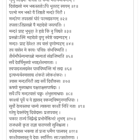
शृणु लक्ष्मि! पवित्रां तां कथां भक्तचमत्कराम् ।
दिवोदासो मम भक्तस्ततोऽपि भूतराट् स्वयम् ॥१॥
परमो मम भक्तो वै तिष्ठती मन्दरे गिरौ ।
मन्दरेण तपस्तप्तं घोरं परमदारुणम् ॥२॥
तपसाऽतिप्रसन्नो वै महादेवो जगत्पतिः ।
मन्दरं प्राह भूभृत्! ते हृद्ये किं नु विद्यते ॥३॥
प्रसन्नोऽस्मि महादेवो वृणु स्वेष्टं वदाम्यहम् ।
मन्दरः प्राह देवेश! तव वासं वृणोम्यहम् ॥४॥
तव वासेन मे कायः पवित्रः संभविष्यति ।
तीर्थमौर्धन्यमापन्नो मान्यतां संव्रजिष्यति ॥५॥
सर्वे देवर्षिमुनयो भवद्दर्शनमागताः ।
स्वपादजलदानेन पावयिष्यन्ति मां सदा ॥६॥
इत्यभ्यर्थनमासाद्य शंकरो लोकशंकरः ।
उवास मन्दरगिरौ तदा सर्वे दिवौकसः ॥७॥
ऋषयो मुनयश्चाथ यक्षराक्षसपार्षदाः ।
सर्वेऽपि मन्दरवासं चक्रुः शंभुसमाश्रयाः ॥८॥
काश्यां पूर्वे च ये ह्यासन् स्कन्दविष्णुगणाधिपाः ।
सूर्यो देव्यस्तथा चान्ये त्यक्त्वा काशीं गिरिं गताः ॥९॥
गतेषु देवसंघेषु दिवोदासः प्रतापवान् ।
चकार राज्यं निर्द्वन्द्वं प्रभोर्भक्तिभरं शुभम् ॥१०॥
राजधानी कृता राज्ञा वाराणसी सुनिश्चला ।
वर्धयामास भक्त्या तां प्रजा धर्मेण पालयन् ॥११॥
काशीवासास्तु ये देवाः स्वर्गिणः साऽप्सरोगणाः ।