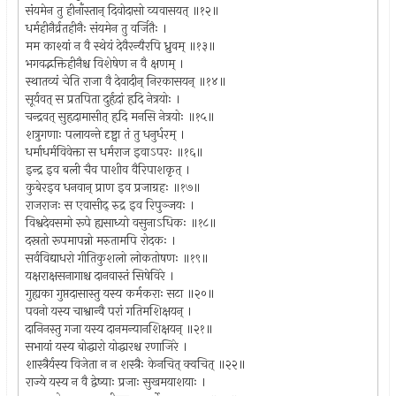
संयमेन तु हीनाँस्तान् दिवोदासो व्यवासयत् ॥१२॥
धर्महीनैर्व्रतहीनैः संयमेन तु वर्जितैः ।
मम काश्यां न वै स्थेयं देवैरन्यैरपि ध्रुवम् ॥१३॥
भगवद्भक्तिहीनैश्च विशेषेण न वै क्षणम् ।
स्थातव्यं चेति राजा वै देवादीन् निरकासयन् ॥१४॥
सूर्यवत् स प्रतपिता दुर्हृदां हृदि नेत्रयोः ।
चन्द्रवत् सुहृदामासीत् हृदि मनसि नेत्रयोः ॥१५॥
शत्रुगणाः पलायन्ते दृष्ट्वा तं तु धनुर्धरम् ।
धर्माधर्मविवेक्ता स धर्मराज इवाऽपरः ॥१६॥
इन्द्र इव बली चैव पाशीव वैरिपाशकृत् ।
कुबेरइव धनवान् प्राण इव प्रजाग्रहः ॥१७॥
राजराजः स एवासीद् रुद्र इव रिपुञ्जयः ।
विश्वदेवसमो रूपे ह्यसाध्यो वसुनाऽधिकः ॥१८॥
दस्रतो रूपमापन्नो मरुतामपि रोदकः ।
सर्वविद्याधरो गीतिकुशलो लोकतोषणः ॥१९॥
यक्षराक्षसनागाश्च दानवास्तं सिषेविरे ।
गुह्यका गुप्तदासास्तु यस्य कर्मकराः सटा ॥२०॥
पवनो यस्य चाश्वान्वै परां गतिमशिक्षयन् ।
दानिनस्तु गजा यस्य दानमन्यानशिक्षयन् ॥२१॥
सभायां यस्य बोद्धारो योद्धारश्च रणाजिरे ।
शास्त्रैर्यस्य विजेता न न शस्त्रैः केनचित् क्वचित् ॥२२॥
राज्ये यस्य न वै द्वेष्याः प्रजाः सुखमयाशयाः ।