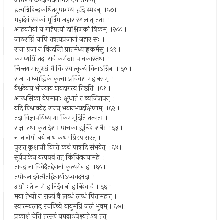
अतिशयाख्यदोषाद्यसंभिन्न एव संभवेत् ।
इत्यग्निरिन्द्रकथितमुपागम्य हृदि स्मरन् ॥५७॥
महादेवं स्वकां मूर्तिमाजहार स्थलात् ततः ।
आहवनीयां च गार्हपत्यां दाक्षिणकां त्रिकम् ॥२८८॥
जाठराग्निं चापि तत्रत्यप्रजानां जहार सः ।
राजा प्रजा न विन्दन्ति प्रातर्मध्याह्नकर्मसु ॥५९॥
कमप्यग्निं तदा सर्वे कर्मठाः पाचकास्तथा ।
चिन्तयामासुरुग्रं वै किं स्यात्कृत्यं विनाऽग्निना ॥६०॥
राजा माध्याह्निकं कृत्वा प्रविवेश महानसम् ।
वैश्वदेवाय भोज्याय यावदागत्य तिष्ठति ॥६१॥
आन्धसिका वेपमानाः क्षुधार्तं तं व्यजिज्ञपन् ।
यदि विश्रावयेद् राजन् भवानभयदक्षिणाम् ॥६२॥
तदा विज्ञापयिष्यामः किमभूदिति तत्वतः ।
राज्ञा तथा कृतादेशाः पाचका ह्यूचिरे शनैः ॥६३॥
न जानीमो वयं नाथ कथमग्निरपासरत् ।
पुरात् कृशानौ विगते कथं पात्रादि संभवेत् ॥६४॥
सूर्यपाकेन यत्पक्वं तत् किंचिदानयामहे ।
तावद्राजा विवेदैतद्देवानां कृत्यमेव ह ॥६५॥
तपोबलादवेत्यैतद्विचार्याऽप्यवदत्तदा ।
अग्नौ गते न मे हानिर्देवानां हानिरेव वै ॥६६॥
मया तेभ्यो न राज्यं वै लब्धं लब्धं पितामहात् ।
स्वात्मबलाद् रचयिष्ये वायुमग्निं जलं भुवम् ॥६७॥
प्रकाशं चेति तत्सर्वं यद्यद्वाऽपेक्ष्यतेऽत्र तत् ।