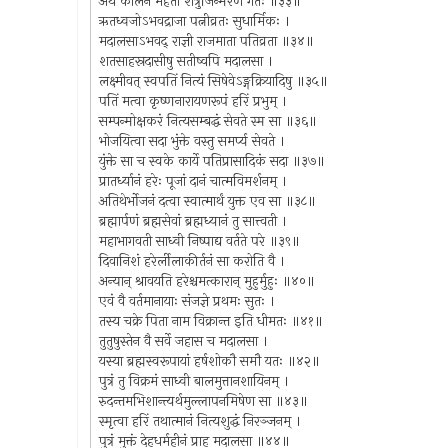
अथ कालेन महता शत्रुजिन्मरणं गतः ॥३३॥
ऋतध्वजोऽभवद्राजा पत्नीव्रतः सुधार्मिकः ।
मदालसाऽभवद् राज्ञी राजमाता पतिव्रता ॥३४॥
शतसाहस्रदासीषु सतीष्वपि मदालसा ।
लक्ष्मीवत् स्वपतिं नित्यं सिषेवेऽङ्गक्रियादिषु ॥३५॥
पतिं मत्वा कृष्णनारायणरूपं हरिं प्रभुम् ।
सम्पन्मोक्षकरं नित्यसम्बद्धं सेवते स्म सा ॥३६॥
भोजयित्वा सदा भुंक्ते वस्तु समर्प्य सेवते ।
युंक्ते सा च स्वके कार्ये पतिप्रासादिकं सदा ॥३७॥
प्रातर्ध्यानं हरेः पूजां दानं चात्मविमर्शनम् ।
अतिथेर्भोजनं दत्वा स्वात्मार्थं युक्त एव सा ॥३८॥
ब्रह्मार्पणं ब्रह्मसेवां ब्रह्मध्यानं तु सात्त्वती ।
महाभागवती साध्वी निष्पाद्य वर्तते परे ॥३९॥
दिवानिशं हरेर्लीलाकीर्तनं सा करोति वै ।
अन्यान् श्रावयति हरेश्चमत्कारान् मुहुर्मुहुः ॥४०॥
एवं वै वर्तमानायाः संजज्ञे प्रथमः सुतः ।
तस्य चक्रे पिता नाम विक्रान्त इति धीमतः ॥४१॥
तुतुषुस्तेन वै सर्वे जहास च मदालसा ।
यस्या ब्रह्मस्वरूपायां हर्षशोकौ समौ यतः ॥४२॥
पुत्रं तु विक्रमं साध्वी बालमुत्तानशायिनम् ।
रुदन्तमभिशान्त्यर्थमुल्लापनमिषेण सा ॥४३॥
स्मृत्वा हरिं तथात्मानं नित्यशुद्धं निरञ्जनम् ।
पुत्रं मुक्तं देहधर्महीनं प्राह मदालसा ॥४४॥