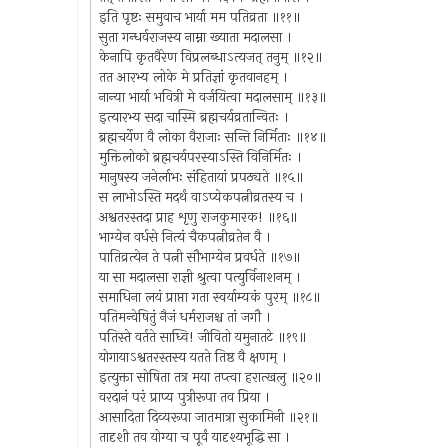
इति पृष्टः समुवाच भार्या मम पतिव्रता ॥११॥
सुता गन्धर्वराजस्य नाम्ना ख्याता मदालसा ।
केनापि कृतवैरेण विप्रलब्धाऽत्यजत् तनुम् ॥१२॥
तत आरभ्य लोके मे प्रतिज्ञां कृतवानहम् ।
नान्या भार्या भवित्री मे वर्जयित्वा मदालसाम् ॥१३॥
इत्यारभ्य सदा चास्मि ब्रह्मचर्यव्रतान्वितः ।
ब्रह्मचर्येण वै लोका वैराजाः सन्ति निर्मिताः ॥१४॥
मुक्तिलोको ब्रह्मचर्यपरस्याऽस्ति विनिर्मितः ।
मानुषस्य जनेर्लाभः संहितायां प्रपठ्यते ॥१५॥
स लाभोऽस्ति मदर्थं वाऽप्येकपत्नीव्रतस्य च ।
अश्वतरस्तदा प्राह शृणु राजकुमारक! ॥१६॥
भाग्येन वर्धसे नित्यं चैकपत्नीव्रतेन वै ।
पातिव्रत्येन ते पत्नी सौभाग्येन प्रवर्धते ॥१७॥
या सा मदालसा राज्ञी श्रुत्वा पत्युर्विनाशनम् ।
समाधिना लयं प्राप्ता गता स्वर्याम्यकं पुरम् ॥१८॥
पतिमन्वेषितुं नैजं धर्मराजश्च तां जगौ ।
पतिस्ते वर्तते साध्वि! जीवितो यमुनातटे ॥१९॥
योगायाऽश्वतरस्तस्य यतते तिष्ठ वै क्षणम् ।
इत्युक्ता सोषिता तत्र मया तप्त्वा हरात्खलु ॥२०॥
वरदानं परं प्राप्य पुत्रीरूपा तव प्रिया ।
आसादिता दिव्यरूपा जातमात्रा सुकामिनी ॥२१॥
तादृशी तव योग्या च पूर्वं यादृश्यभूद्धि सा ।