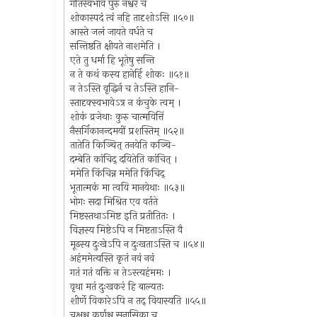
गतिस्वभावं पुरु नश्वरं च
शोकास्पदं त्वं नहि तादृशोऽसि ॥५०॥
आस्ते जलं जायते वर्धते च
सन्तिष्ठति क्षीयते नाशमेति ।
एते तु धर्मा हि भूतेषु सन्ति
न ते कथं कस्य हानेर्हि शोकः ॥५१॥
न तेऽस्ति वृद्धिर्न च तेऽस्ति हानि-
स्तादृक्स्वभावेऽत्र न कंचुके त्वम् ।
शोकं व्रजेथाः कुरु चात्मवित्तिं
नैसर्गिकानन्दमयीं प्रशस्तिम् ॥५२॥
तातेति किञ्चित् तनयेति कञ्चि-
दम्बेति कांचिद् दयितेति कांचित् ।
ममेति किंचिन्न ममेति किंचिद्
भूतात्मकं मा त्वयि मानयेथाः ॥५३॥
भोगः सदा मिश्रित एव वर्तते
मिष्टस्तथाऽमिष्ट इति प्रतीतितः ।
विज्ञस्य मिष्टेऽपि न मिष्टताऽस्ति वै
मूढस्य दुःखेऽपि न दुःखताऽस्ति च ॥५४॥
अहंममेत्यस्ति कृतं नवं नवं
गतं गतं वक्ति न तेऽस्त्यहंममः ।
वृथा मतं दुःखकरं हि बाल्यतः
शीर्णे विकारेऽपि न तद् वियास्यति ॥५५॥
चक्षुश्च कर्णश्च सुनासिका च