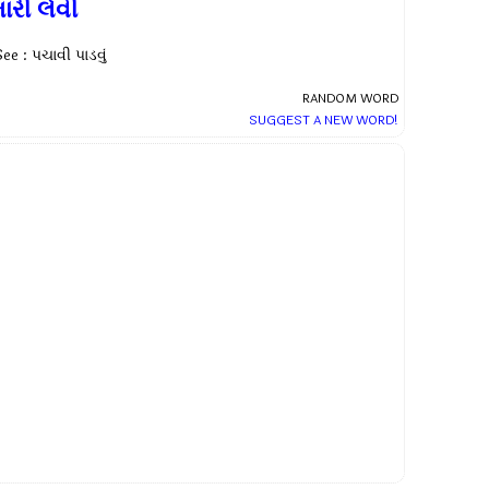
ારી લેવી
ee : પચાવી પાડવું
RANDOM WORD
SUGGEST A NEW WORD!