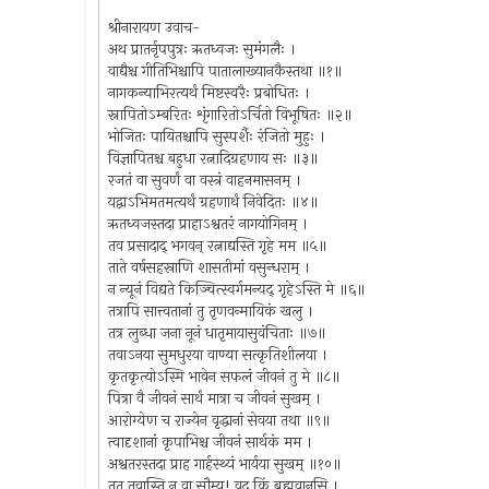
श्रीनारायण उवाच-
अथ प्रातर्नृपपुत्रः ऋतध्वजः सुमंगलैः ।
वाद्यैश्च गीतिभिश्चापि पातालाख्यानकैस्तथा ॥१॥
नागकन्याभिरत्यर्थं मिष्टस्वरैः प्रबोधितः ।
स्नापितोऽम्बरितः शृंगारितोऽर्चितो विभूषितः ॥२॥
भोजितः पायितश्चापि सुस्पर्शैः रंजितो मुहुः ।
विज्ञापितश्च बहुधा रत्नादिग्रहणाय सः ॥३॥
रजतं वा सुवर्णं वा वस्त्रं वाहनमासनम् ।
यद्वाऽभिमतमत्यर्थं ग्रहणार्थं निवेदितः ॥४॥
ऋतध्वजस्तदा प्राहाऽश्वतरं नागयोगिनम् ।
तव प्रसादाद् भगवन् रत्नाद्यस्ति गृहे मम ॥५॥
ताते वर्षसहस्राणि शासतीमां वसुन्धराम् ।
न न्यूनं विद्यते किञ्चित्स्वर्गमन्यद् गृहेऽस्ति मे ॥६॥
तत्रापि सात्त्वतानां तु तृणवन्मायिकं खलु ।
तत्र लुब्धा जना नूनं धातृमायासुवंचिताः ॥७॥
तवाऽनया सुमधुरया वाण्या सत्कृतिशीलया ।
कृतकृत्योऽस्मि भावेन सफलं जीवनं तु मे ॥८॥
पित्रा वै जीवनं सार्थं मात्रा च जीवनं सुखम् ।
आरोग्येण च राज्येन वृद्धानां सेवया तथा ॥९॥
त्वादृशानां कृपाभिश्च जीवनं सार्थकं मम ।
अश्वतरस्तदा प्राह गार्हस्थ्यं भार्यया सुखम् ॥१०॥
तत् तवास्ति न वा सौम्य! वद किं ब्रह्मवानसि ।