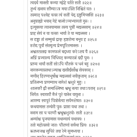
त्वदर्थं मानसी कन्या मद्गेहे वर्तते सती ॥२२॥
तुभ्यं दानाय सौम्याऽत्र मयाऽस्ति निश्चितं यतः ।
तस्मात् पश्येह वत्स त्वं सतीं चेद् द्रष्टुमिच्छसि ॥२३॥
अनुग्राह्यो भवान् गेहं बालोऽप्यभ्यागतो गुरुः ।
इत्युक्त्वा त्वानयामास तस्य पुत्रीं मदालसाम् ॥२४॥
प्राह सेयं न वा वत्स! भार्या ते या मदालसा ।
स दृष्ट्वा तां सम्मुखं द्राक् हृष्टरोमा बभूव ह ॥२५॥
रुरोद पूर्वां संस्मृत्य प्रेमपूरितमानसः ।
अश्वतरस्तदा कामफलं बद्ध्वा करेऽस्य वै ॥२६॥
अग्निं प्रज्वाल्य विधिवत् कन्यारत्नं ददौ पुनः ।
प्राप्य भार्यां सतीं सोऽपि यौतकं च धनं बहु ॥२७॥
नागकन्यास्तथाऽन्याश्च दासीर्दासाँश्च सेवकान् ।
मणीन् हिरण्यभूषाँश्च मदालसां नवीकृताम् ॥२८॥
प्रतिलभ्य प्रणम्याथ नागेशं श्वशुरं मुहुः ।
शालकौ द्वौ समाश्लिष्य श्वश्रू नत्वा तथाऽपरान् ॥२९॥
निर्गतः स्वाययौ नैजं पुरं यानेन वायुना ।
आगम्य स्वपुरं पित्रोर्नत्वा सर्वमशेषतः ॥३०॥
कथयामास तन्वंगी पुनः प्राप्ता यथा तथा ।
ननाम सा च चरणौ श्वश्रूश्वशुरयोः सती ॥३१॥
अन्यांश्च पूजयामास यथान्यायं यथावयः ।
ततो महोत्सवो जातः पौराणां सर्वथा प्रियः ॥३२॥
ऋतध्वजश्च सुचिरं तया रेमे सुमध्यया ।