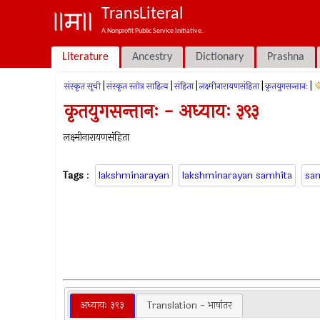
TransLiteral
A Nonprofit Public Service Initiative.
Literature
Ancestry
Dictionary
Prashna
|
|
|
|
|
संस्कृत सूची
संस्कृत स्तोत्र साहित्य
संहिता
लक्ष्मीनारायणसंहिता
कृतयुगसन्तानः
कृतयुगसन्तानः - अध्यायः ३९३
लक्ष्मीनारायणसंहिता
Tags
:
lakshminarayan
lakshminarayan samhita
sa
अध्यायः ३९३
Translation - भाषांतर