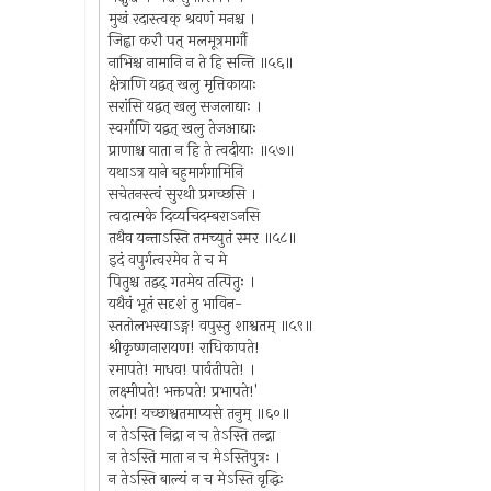
मुखं रदास्त्वक् श्रवणं मनश्च ।
जिह्वा करौ पत् मलमूत्रमार्गौ
नाभिश्च नामानि न ते हि सन्ति ॥५६॥
क्षेत्राणि यद्वत् खलु मृत्तिकायाः
सरांसि यद्वत् खलु सजलाद्याः ।
स्वर्गाणि यद्वत् खलु तेजआद्याः
प्राणाश्च वाता न हि ते त्वदीयाः ॥५७॥
यथाऽत्र याने बहुमार्गगामिनि
सचेतनस्त्वं सुरथी प्रगच्छसि ।
त्वदात्मके दिव्यचिदम्बराऽनसि
तथैव यन्ताऽस्ति तमच्युतं स्मर ॥५८॥
इदं वपुर्गत्वरमेव ते च मे
पितुश्च तद्वद् गतमेव तत्पितुः ।
यथैवं भूतं सदृशं तु भाविन-
स्ततोलभस्वाऽङ्ग! वपुस्तु शाश्वतम् ॥५९॥
श्रीकृष्णनारायण! राधिकापते!
रमापते! माधव! पार्वतीपते! ।
लक्ष्मीपते! भक्तपते! प्रभापते!'
रटांग! यच्छाश्वतमाप्यसे तनुम् ॥६०॥
न तेऽस्ति निद्रा न च तेऽस्ति तन्द्रा
न तेऽस्ति माता न च मेऽस्तिपुत्रः ।
न तेऽस्ति बाल्यं न च मेऽस्ति वृद्धिः