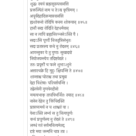
शुद्धः स्वयं ब्रह्मसुरूपवानसि
प्रकल्पितं नाम च तेऽद्य कृत्रिमम् ।
अपूर्वदेहादिकमाप्तवानसि
ह्यशोकनो रोदिषि कस्य शोकवान् ॥४५॥
हानौ सदा रोदिति देहधर्मवान्
सा न त्वयि ब्रह्मनिरञ्जनेऽस्ति वै ।
सदाऽसि पूर्णो निजतृप्तिसंभृतः
सदा प्रतप्तस्य कथे नु रोदनम् ॥४६॥
आगन्तुका ये तु गुणाः सुखादयो
नियोजयन्त्येव तदिष्टवेदने ।
ततः प्रवृत्तौ च फले शुभाऽशुभे
असारचक्रे हि मुहुः क्षिपन्ति ते ॥४७॥
शान्ताश्च घोराश्च तथा प्रमूढा
देहा विशेषाः परिवर्त्तयन्ति ।
तद्वेगवेगी गुणवेगहीनो
ममत्वभाक् तापविभर्जितः स्यात् ॥४८॥
नानेन देहेन तु किंचिदस्ति
प्राप्तव्यमर्थं न च शाश्वतं वा ।
येनाऽस्ति लभ्यं स तु नित्यपूर्णः
कथं प्रपूर्णस्य नु रोदनं ते ॥४९॥
लब्धं गतं सर्वमनित्यमेतद्
दृष्टं मया जन्मनि चात्र तत्र ।