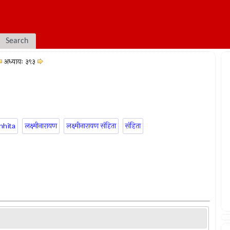
Search
अध्यायः ३९३
mhita
लक्ष्मीनारायण
लक्ष्मीनारायण संहिता
संहिता