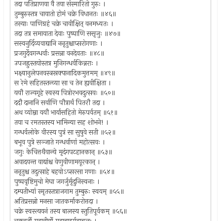
तदा पतिप्राणया वै तया संस्मारितो गुरुः ।
तुम्बुरुस्तत्र चायातो होमं चक्रे विधानतः ॥४६॥
तस्याः पाणिग्रहं चक्रे चावीक्षित् वनमध्यतः ।
तदा तत्र समायाता देवाः पुष्पाणि ससृजुः ॥४७॥
सस्वनुर्दिव्यवाद्यानि ननृतुश्चाप्सरोगणाः ।
प्रजगुर्देवगन्धर्वाः प्रसन्ना वनदेवताः ॥४८॥
उपजह्रुस्तयोस्तत्र मुनिगन्धर्वकिन्नराः ।
भक्ष्यानुलेपनवस्त्रस्रक्पानादिकमुत्तमम् ॥४९॥
स रेमे सहितस्तन्व्या सा च तेन ह्यवीक्षिता ।
ययौ राज्यगृहे स्वस्य पित्रोरभवदुत्सवः ॥५०॥
ददौ दानानि सर्वाणि पौत्रार्थं पितरौ तदा ।
अथ व्योम्ना ययौ भार्यासहितो मेरुपर्वतम् ॥५१॥
तया च रमतस्तस्य भामिन्या सह शोभने! ।
गन्धर्वलोके वीरस्य पुत्रं सा सुषुवे सती ॥५२॥
बभूव पुत्रे सञ्जाते गन्धर्वाणां महोत्सवः ।
जगुः केचित्तथैवान्ये मृदंगपटहानकान् ॥५३॥
अवादयन्त वाद्यांश्च वेणुवीणामयूरकान् ।
ननृतुश्च तदुत्साहे बहवोऽप्सरसा गणाः ॥५४॥
पुष्पवृष्टिमुचो मेघा जगर्जुर्मृदुनिस्वनाः ।
दम्पतीभ्यां स्मृतस्तत्राजगाम तुम्बुरुः स्वयम् ॥५५॥
अतिप्रसन्नो मनसा जातकर्माकरोत्तदा ।
चक्रे स्वस्त्ययनं तस्य बालस्य स्तुतिपूर्वकम् ॥५६॥