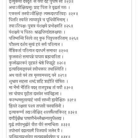
इत्युक्त्वा देवदूतः स ययौ देहं पुपोष सा ॥२३॥
अथाऽवीक्षित्प्रसूः प्राह पिता ते वृद्धतां गतः ।
एकस्त्वं तनयोऽवीक्षित्! त्यक्तदारपरिग्रहः ॥२४॥
पितरि स्वर्गते त्यय्यपुत्रे च पृथिवीमिमाम् ।
तवाऽरिपक्षः पुत्रात्र वंशक्षये प्रभोक्ष्यति ॥२५॥
वंशक्षये च पितरः श्राद्धपिण्डोदकक्षयाः ।
पतिष्यन्ति निरये तत् कुरु पित्रुपकारिताम् ॥२६॥
पौत्रस्य दर्शय सुखं हठं सर्वं परित्यज ।
नैष्ठिकतां परित्यज दारधर्मं समाचर ॥२७॥
कुलनाशे समापन्ने पापाय ब्रह्मचारिता ।
कुलोद्धारकरं गृहव्रतं श्रेष्ठं विपद्गृहे ॥२८॥
इत्यादिमातृवचनं स्वीचकार तथास्त्विति ।
अथ यातो वनं तत्र मृगयामचरद् वने ॥२९॥
शुश्राव सहसा शब्दं त्राहि त्राहीति योषितः ।
मा भैर्मा भैरिति वदन् राजपुत्रश्च तां ययौ ॥३०॥
सा चोवाच गृहीता दानवेन भयविह्वला ।
करन्धमसुतस्याहं भार्या साध्वी ह्यवीक्षितः ॥३१॥
ह्रियते रक्षसा पश्य तापसी वनवासिनी ।
इत्याकर्ण्य तदाऽवीक्षित् शरवर्षैरवाकिरत् ॥३२॥
दण्डैर्वृक्षैश्च पाषाणैर्भल्लैश्चान्यायुधैस्तदा ।
युद्धं तयोरभूद्घोरं वीरा वीरं समाश्रिताः ॥३३॥
तपोभागं ददात्यस्मै विजयार्थं जलेन वै ।
पातिव्रत्यप्रभावेण सत्यदार्ढ्यवृषेण च ॥३४॥