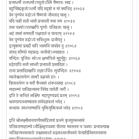
प्रजाधर्मो राजधर्माऽच्युतोऽस्मि वैष्णवः सदा ।
बहुच्छिद्रकृतोऽधर्मो यदि स्पृष्टो न मां क्वचित् ॥१०२॥
तेन पुण्येन रुद्रोऽयं वैष्णवो जीवतात् खलु ।
यदि पत्नी सती भार्या प्रभावती यथा मम ॥१०३॥
तथा पत्न्योऽपराश्चापि पूर्णाः पतिव्रताः खलु ।
अहं तासां समवर्ती पक्षपातं न चाचरम् ॥१०४॥
तेन पुण्येन रुद्रोऽयं सत्रिशूलः प्रजीवतु ।
इत्युक्त्वा प्रददौ वारि भस्मनि यावदेव तु ॥१०५॥
तावत् सौम्यो महारुद्रः सजीवोऽभवदग्रतः ।
वन्दितः पूजितः सोऽथ क्षमापितो मुहुर्मुहुः ॥१०६॥
रुद्रेणापि सती साध्वी प्रभावती प्रसादिता ।
राजा प्रसादितश्चापि राज्ञाऽर्चितः सुवन्दितः ॥१०७॥
मरुत्तेश्वररूपेण तस्थौ तद्भवने हरः ।
दिव्यरूपेण च ययौ कैलासं शंकरस्तदा ॥१०८॥
माहात्म्यं पातिव्रत्यस्य विवेद पार्वतीं जगौ ।
इति ते कथितं लक्ष्मि! महापुण्यप्रदं व्रतम् ॥१०९॥
श्रवणात्पठनाच्चास्य सर्वयज्ञफलं भवेत् ।
कथायाः स्मरणाच्चापि भुक्तिमुक्तिफलं भवेत् ॥११०॥
इति श्रीलक्ष्मीनारायणीयसंहितायां प्रथमे कृतयुगसन्ताने
पतिव्रतामाहात्म्येऽवीक्षित्नृपपत्न्या वीराया मरुत्तस्य च पत्न्याः प्रभावत्याश्च
पातिव्रत्यचमत्कारे राक्षसनाशो रुद्रनाशसजीवनते चेत्यादिनिरूपणनामा