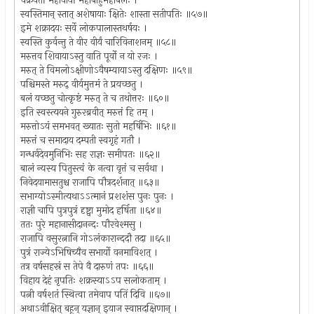
चक्रवर्ती महावीर्यो महाबाहुर्महाबलः ।
स्वस्तिमान् स्तात् अशेषायाः क्षितेः शास्ता सतीपतिः ॥५७॥
इमे शक्रादयः सर्वे लोकपालास्तथर्षयः ।
स्वस्ति कुर्वन्तु ते वीर वीर्यं चारिविनाशनम् ॥५८॥
मरुत्तव शिवायाऽस्तु वाति पूर्वो न यो रजः ।
मरुत् ते विमलोऽक्षीणोऽवैषम्यायाऽस्तु दक्षिणः ॥५९॥
पश्चिमस्ते मरुद् वीर्यमुत्तमं ते प्रयच्छतु ।
बलं यच्छतु चोत्कृष्टं मरुत् ते च तथोत्तरः ॥६०॥
इति स्वस्त्ययने गुरुरब्रवीत् मरुत्तं हि तम् ।
मरुत्तोऽयं समभवत् ख्यातः सुतो महर्षिभिः ॥६१॥
मरुत्तं च समादाय दम्पती स्वगृहं गतौ ।
गन्धर्वदेवमुनिभिः सह राज्ञः समीपतः ॥६२॥
बालं न्यस्य पितुस्त्वं के नत्वा वृत्तं च सर्वथा ।
निवेदयामासतुश्च राजापि पौत्रदर्शनात् ॥६३॥
सभाग्योऽस्मीत्यथाऽऽत्मानं प्रशशंस पुनः पुनः ।
राज्ञी चापि पुत्रपुत्रं दृष्ट्वा मुमोद हर्षिता ॥६४॥
ततः पुरे महानासीदानन्दः पौरवेश्मसु ।
राजापि वसुरत्नानि गोऽलंकारान्ददौ तदा ॥६५॥
पुत्रं राज्येऽभिषिच्यैव सभार्यो वनमाविशत् ।
तत्र वर्षसहस्रं स तेपे वै दारुणं तपः ॥६६॥
विहाय देहं नृपतिः शक्रस्याऽऽप सलोकताम् ।
पत्नी वर्षशतं स्थित्वा तमेवाप पतिं दिवि ॥६७॥
अथाऽवीक्षित् बहून् यज्ञान् इयाज स्वाप्तदक्षिणान् ।