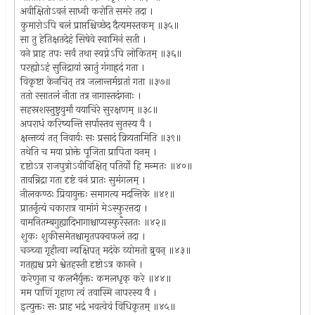
अवीक्षितोऽवनं साध्वी करोति समरे तदा ।
कुमारोऽपि बलं प्राप्तश्चिच्छेद दैत्यमस्तकम् ॥३५॥
सा तु हेतिक्षतदेहं सिषेवे स्वामिनं सती ।
वने प्राह तपः सर्वं तथा स्वप्नेऽपि लोकितम् ॥३६॥
परह्योऽहं सुनिद्रायां स्नातुं गंगाह्रदं गता ।
विकृष्टा केनचित् तत्र जलान्तर्मग्नतां गता ॥३७॥
ततो रसातलं नीता तत्र नागास्तदंगनाः ।
सहस्रशस्तुष्टुवुर्मां ययाचिरे सुरक्षणम् ॥३८॥
अपराधं करिष्यन्ति सर्पास्तव सुतस्य वै ।
क्षन्तव्यं तत् निवार्यः सः प्रसादं क्रियतामिति ॥३९॥
तथेति च मया प्रोक्ते पूजिता प्रापिता वनम् ।
दृष्टोऽत्र राजपुत्रोऽवीविक्षित् पतिर्यो हि मन्मतः ॥४०॥
तावन्निद्रा गता दृष्टं वनं प्रातः सुमंगलम् ।
नीलकण्ठः प्रियायुक्तः समागत्य मदन्तिके ॥४१॥
प्रातर्नृत्यं चकारात्र वामांगं मेऽस्फुरत्तदा ।
वामनितम्बगुह्यादिभागाश्चाप्यस्फुरँस्ततः ॥४२॥
शुकः शुकीसमेतश्चामृतपक्वफलं तदा ।
चञ्च्वा गृहीत्वा न्यक्षिपत् मदंके व्योमतो ब्रुवन् ॥४३॥
गतह्यश्च प्रगे श्वेतहस्ती दृष्टोऽत्र कानने ।
करेणुना च कलभैर्युक्तः कमलधृक् करे ॥४४॥
मम पाणिं गृहाण त्वं तवास्मि नापरस्य वै ।
इत्युक्तः सः प्राह भद्रं भवत्वेवं विधिकृतम् ॥४५॥