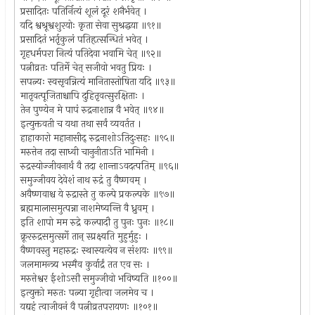
प्रसादितः पतिर्नित्यं शूलं दूरं शनैर्भवेत् ।
यदि श्वश्रूश्वशुरयोः कृता सेवा सुश्रद्धया ॥९१॥
प्रसादितं भर्तृकुलं पतिहृत्सन्धितं भवेत् ।
गृहधर्मपरा नित्यं पतिदेवा भवामि चेत् ॥९२॥
पत्नीव्रतः पतिर्मे चेत् सजीवो भवतु प्रियः ।
सपत्न्यः स्वसृवन्नित्यं मानितास्तोषिता यदि ॥९३॥
मातृवत्पूजिताश्चापि दुहितृवत्सुरक्षिताः ।
तेन पुण्येन मे पापं रुद्रनाशान्न वै भवेत् ॥९४॥
इत्युक्तवती च यथा तथा सर्वं व्यवर्तत ।
हाहाकारो महानासीद् रुद्रनाशोऽतिदुःसहः ॥९५॥
मरुत्तेन तदा साध्वी चानुनीताऽति भामिनी ।
रुद्रस्योज्जीवनार्थं वै तदा शान्ताऽवदत्पतिम् ॥९६॥
समुज्जीवय देवेशं नाथ रुद्रं तु वैष्णवम् ।
अवैष्णवाश्च ये रुद्रास्ते तु कल्पे प्रकल्पके ॥९७॥
ब्रह्ममालासमुत्पन्ना नाशमेष्यन्ति वै ध्रुवम् ।
इति शापो मम रुद्रे कल्पादौ तु पुनः पुनः ॥१८॥
क्रूररुद्रसमुत्सर्गे तान् स्प्रक्ष्यति मुहुर्मुहुः ।
वैष्णवस्तु महारुद्रः स्थास्यत्येव न संशयः ॥९९॥
जलमामन्त्र्य भस्मैव कुर्वार्द्रं तत एव सः ।
मरुत्तेश्वर ईशोऽसौ समुज्जीवो भविष्यति ॥१००॥
इत्युक्तो मरुतः पत्न्या गृहीत्वा जलमेव च ।
यद्यहं त्वाजीवनं वै पत्नीव्रतपरायणः ॥१०१॥