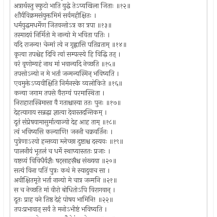
अत्रार्थस्तु स्फुटो भाति युद्धे तेऽप्यखिला जिताः ॥१२॥
शौर्यविक्रमसंयुक्तमिमं सर्वमहीक्षितः ।
धर्मयुद्धमधर्मेण जितवन्तोऽत्र का त्रपा ॥१३॥
तस्मादयं निर्मितो मे नान्यो मे भविता पतिः ।
यदि राजन्य! चेन्मां त्वे न गृह्णासि पतिव्रताम् ॥१४॥
कृत्वा तपश्चेह दिवि त्वां सम्पत्स्ये हि विद्धि तत् ।
वरं वृणोम्यहं नाथ मां भवान्यदि नेच्छति ॥१५॥
तपसोऽन्यो न मे भर्ता जन्मन्यस्मिन् भविष्यति ।
एवमुक्तेऽप्यवीक्षिति निर्मनस्के व्यलोकिते ॥१६॥
कन्या जगाम तपसे वैराग्यं परमास्थिता ।
निराहारास्त्रिमासा वै गताश्चास्या ततः पुनः ॥१७॥
देहत्यागाय सन्नद्धा ज्ञात्वा देवास्तदन्तिकम् ।
दूतं संप्रेषयामासुर्मात्याज्यो देह आह ताम् ॥१८॥
त्वं भविष्यसि कल्याणि! जननी चक्रवर्तिनः ।
पुत्रेणाऽरयो हन्तव्या म्लेच्छा दुष्टाश्च दस्यवः ॥१९॥
पालनीयं भूतलं च धर्मे स्थाप्यास्ततः प्रजाः ।
यष्टव्यं विविधैर्यज्ञैः षट्साहस्रैश्च संख्यया ॥२०॥
सत्यं विना पतिं पुत्रः कथं मे स्यादुवाच सा ।
अवीक्षितमृते भर्ता नान्यो मे चात्र जन्मनि ॥२१॥
स च नेच्छति मां वीरो बोधितोऽपि विरागवान् ।
दूतः प्राह वने तिष्ठ देहं पोषय भामिनि! ॥२२॥
तपःप्रभावात् सर्वं ते मनोऽभीष्टं भविष्यति ।