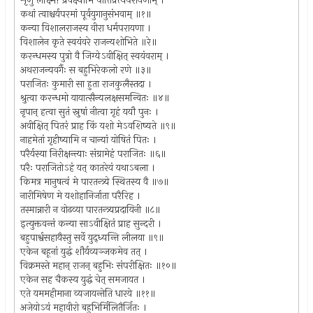
शृणु लक्ष्मि! प्रवक्ष्यामि पातिव्रत्यपरायणाम् ।
कथां त्वाश्चर्यपरमां पूर्वयुगानुसंभवाम् ॥१॥
कन्या विशालराजस्य वीरा धर्मपरायणा ।
विशालेन कृते स्वयंवरे राजन्यशोभिते ॥रे॥
करन्धमस्य पुत्रो वै जिग्येऽवीक्षित् स्वयंवराम् ।
अथराजन्यवर्गैः स बहुभिरेकलो रणे ॥३॥
पराजितः कुमारी सा हुता राजकुलैस्तदा ।
श्रुत्वा करन्धमो यायात्सैन्यलक्षसमन्वितः ॥४॥
नृपान् हत्वा सुतं स्नुषां नीत्वा गृहं ययौ पुनः ।
अवीक्षित् पितरं प्राह किं यशो मेऽवशिष्यते ॥९॥
नाहमेतां गृहीष्यामि न चान्यां योषितं पितः ।
परैर्यस्या निरीक्षन्त्याः संग्रामेहं पराजितः ॥६॥
परैः पराजितोऽहं यत् कातरेयं यथाऽबला ।
किमत्र मानुषत्वं मे पारतन्त्र्ये स्थितस्य वै ॥७॥
नारीमिषेण मे यशोहानिर्जाता परैरिह ।
तस्मान्नारी न वोढव्या पारतन्त्र्यप्रदायिनी ॥८॥
इत्युक्तवन्तं कन्या साऽवीक्षितं प्राह सुन्दरी ।
बहुपार्श्वसहायैस्तु सर्वे युद्ध्यन्ति लीलया ॥९॥
एकेन बहूनां युद्धं शौर्यव्यञ्जकमेव तत् ।
विक्रमस्ते महान् राजन् बहुभिः संपरीक्षितः ॥१०॥
एकेन सह चैकस्य युद्धं चेत् समजायत ।
एते यममहीमाना व्यजायन्तेति धारये ॥११॥
अजेयोऽयं महावीरो बहुभिर्मिलितैर्जितः ।