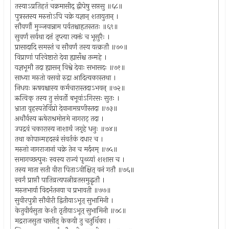
तस्याऽप्रतिहतं चक्रमासीद् द्वीपेषु सप्तसु ॥६८॥
पुत्रस्तस्य मरुत्तोऽपि चक्रे यज्ञान् शतायुतान् ।
सौवर्णौ मुञ्जवान्नाम पर्वतश्चाहृतस्ततः ॥६९॥
सुवर्णं सर्वथा दत्तं तृप्त्या त्यक्तं च भूसुरैः ।
प्रासादादि समस्तं च सौवर्णं तस्य यत्क्रतौ ॥७०॥
विप्राणां परिवेष्टारो देवा ह्यासँश्च तन्महे ।
यज्ञभूमौ तदा ह्यासन् विश्वे देवाः सभासदः ॥७१॥
साध्या मरुतो वसवो रुद्रा आदित्यकास्तथा ।
निधयः ऋषयश्चास्य कर्मचारास्तदाऽभवन् ॥७२॥
ऋत्विक् तस्य तु संवर्तो बभूवांऽगिरसः सुतः ।
भ्राता वृहस्पतेर्विप्रो देवानामग्रणीस्तदा ॥७३॥
अथौर्वस्य ऋषेराश्रमोत्तमे नागराट् तदा ।
उपद्रवं चकारास्य नाशार्थं जगृहे धनुः ॥७४॥
तथा कोपान्महदस्त्रं संवर्तकं दधार च ।
मरुत्तो नागराजानां चक्रे तेन च मर्दनम् ॥७५॥
समागच्छत्पुनः स्वस्य राज्यं पृथ्व्यां शशास च ।
तस्य माता सती वीरा पिताऽवीक्षित् वनं गतौ ॥७६॥
स्वर्गं प्राप्तौ पातिव्रत्यपत्नीव्रतसमुद्धृतौ ।
मरुत्तभार्या विदर्भतनया च प्रभावती ॥७७॥
सुवीरपुत्री सौवीरी द्वितीयाऽभूत् सुभामिनी ।
केतुवीर्यसुता केशी तृतीयाऽभूत् सुभामिनी ॥७८॥
मद्रराजसुता चासीत् केकयी तु चतुर्थिका ।