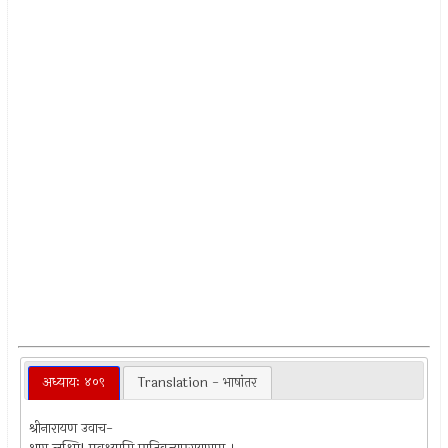
अध्यायः ४०९
Translation - भाषांतर
श्रीनारायण उवाच-