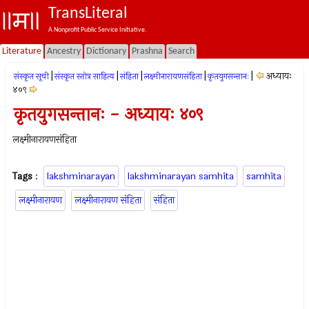
TransLiteral
A Nonprofit Public Service Initiative.
Literature
Ancestry
Dictionary
Prashna
Search
|
|
|
|
|
अध्यायः
संस्कृत सूची
संस्कृत स्तोत्र साहित्य
संहिता
लक्ष्मीनारायणसंहिता
कृतयुगसन्तानः
४०९
कृतयुगसन्तानः - अध्यायः ४०९
लक्ष्मीनारायणसंहिता
Tags
:
lakshminarayan
lakshminarayan samhita
samhita
लक्ष्मीनारायण
लक्ष्मीनारायण संहिता
संहिता