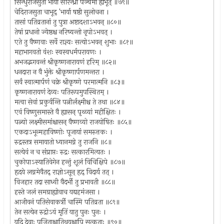
सिन्धुराजसुता भार्यां सौरन्ध्री पञ्चमी ह्यभूत् ॥७९॥
चेदिराजसुता चाभूद् 'भार्या षष्ठी सुलोचना ।
तासां पतिव्रतानां तु पुत्रा अष्टादशाऽभवन् ॥८०॥
तेषां प्रधानो ज्येष्ठश्च नरिष्यन्तो नृपोऽभवत् ।
एते तु वैष्णवाः सर्वे राज्ञ्यः सत्योऽभवन् शुभाः ॥८१॥
महाभागवतो वंशः स्वस्वधर्मपरायणः ।
अभजद्भगवन्तं श्रीकृष्णनारायणं हरिम् ॥८२॥
धनदारा न वै भुंक्ते श्रीकृष्णार्पणमन्तरा ।
सर्वं स्वात्मार्पणं चक्रे श्रीकृष्णे परमात्मनि ॥८३॥
कृष्णनारायणं देव्यः पतिरूपमुपस्थितम् ।
मत्वा सेवां प्रकुर्वन्ति पत्नीर्लक्ष्मीश्च ते तथा ॥८४॥
एवं विष्णुसमास्ते वै ह्यासन् पृथ्व्यां महीक्षितः ।
पत्न्यो लक्ष्मीसमांश्चासन् वैष्णव्यो राजयोषितः ॥८५॥
एकदाऽभून्महाविष्णोः पूजायां समरुत्तकः ।
रुद्रस्तत्र समायातो ध्यानमग्ने तु राजनि ॥८॥
सत्येवं न च संप्राप्तः रुद्रः सत्कारमित्यतः ।
चुकोपाऽस्यातिवेगेन हन्तुं शूलं विचिक्षिपे ॥८७॥
हृदये लग्नमेवैतद् राज्ञोऽसून् हृद् विदार्य तत् ।
विजहार तदा साध्वी वैदर्भी तु प्रभावती ॥८८॥
हस्ते जलं समग्राह्योवाच यद्यहमंजसा ।
आजीवनं पतिसेवाकर्त्री चास्मि पतिव्रता ॥८९॥
तेन सत्येन रुद्रोऽयं मृतिं यातु पुनः पुनः ।
यदि देवाः पूजिताश्चातिथयश्चापि सत्कृताः ॥९०॥