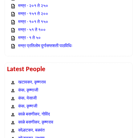
मन्त्र - २०१ ते २५०
मन्त्र - १५१ ते २००
मन्त्र - १०१ ते १५०
मन्त्र - ५१ ते १००
मन्त्र - १ ते ५०
मन्त्र प्रतिलोम दुर्गासप्तशती पाठविधिः
Latest People
खटावकर, कृष्णराव
कंक, कृष्णाजी
कंक, येसाजी
कंक, कृष्णजी
काळे बसणीकर, गोविंद
काळे बसणीकर, कृष्णराव
कोल्हटकर, बळवंत