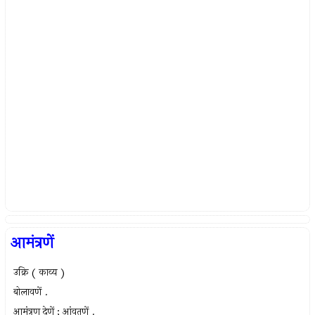
आमंत्रणें
उक्रि ( काव्य )
बोलावणें .
आमंत्रण देणें ; आंवतणें .