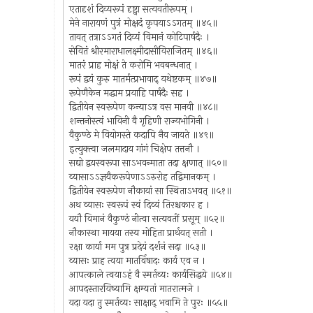
एतादृशं दिव्यरूपं दृष्ट्वा सत्यवतीरूपम् ।
मेने नारायणं पुत्रं मोक्षदं कृपयाऽऽगतम् ॥४५॥
तावत् तत्राऽऽगतं दिव्यं विमानं कोटिपार्षदैः ।
सेवितं श्रीरमाराधालक्ष्मीदासीविराजितम् ॥४६॥
मातरं प्राह मोक्षं ते करोमि भवबन्धनात् ।
रूपं द्वयं कुरु मातर्मत्प्रभावाद् यथेष्टकम् ॥४७॥
रूपेणैकेन मद्धाम प्रयाहि पार्षदैः सह ।
द्वितीयेन स्वरूपेण कन्याऽत्र वस मानवी ॥४८॥
शन्तनोस्त्वं भाविनी वै गृहिणी राज्यभोगिनी ।
वैकुण्ठे मे वियोगस्ते कदापि नैव जायते ॥४९॥
इत्युक्त्वा जलमादाय गांगं चिक्षेप तत्तनौ ।
सद्यो द्वयस्वरूपा साऽभवन्माता तदा क्षणात् ॥५०॥
व्यासाऽऽज्ञयैकरूपेणाऽऽरुरोह तद्विमानकम् ।
द्वितीयेन स्वरूपेण नौकायां सा स्थिताऽभवत् ॥५१॥
अथ व्यासः स्वरूपं स्वं दिव्यं तिरश्चकार ह ।
ययौ विमानं वैकुण्ठं नीत्वा सत्यवतीं प्रसूम् ॥५२॥
नौकास्था मायया तस्य मोहिता प्रार्थयत् सती ।
रक्षा कार्या मम पुत्र प्रदेयं दर्शनं सदा ॥५३॥
व्यासः प्राह त्वया मातर्विषादः कार्य एव न ।
आपत्काले त्वयाऽहं वै स्मर्तव्यः कार्यसिद्धये ॥५४॥
आपदस्तारयिष्यामि क्षम्यतां मातरात्मजे ।
यदा यदा तु स्मर्तव्यः साक्षाद् भवामि ते पुरः ॥५५॥