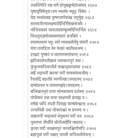
तथास्त्विति तदा सर्वे प्रोचुश्चक्रुर्महोत्सवम् ॥६७॥
पुष्पवृष्टिर्बभूवाऽस्य मस्तके ननृतुः स्त्रियः ।
वेदा मन्त्रांस्तदा कृष्णवर्णकांश्च जगुर्मुदा ॥६८॥
सरस्वतीरमालक्ष्म्यादिभिर्मिष्टान्नभोजनैः ।
भोजितास्तत्र चायातास्ताम्बूलादिभिरर्चिता ॥६९॥
विधातुराज्ञयोत्सवसमाहारं प्रचक्रिरे ।
स्वस्वस्थानं ययुः सर्वे व्यासस्तीर्थेषु संययौ ॥७०॥
गंगाऽवगाहिता तेन केदारं बदरीस्थलम् ।
हरद्वारं पुष्करं च नारायणसरोवरम् ॥७१॥
द्वारिकागोमतीस्नानं चमत्कारपुरं तथा ।
कुंकुमवापिकातीर्थं चाश्वपट्टसरस्तथा ॥७२॥
नदीं भद्रावतीं स्नात्वा ययौ वामनसंस्थलीम् ।
रैवताद्रिं ददर्शाग्रे स्वर्णरेखाऽवगाहनम् ॥७३॥
दामोदरस्य च नारायणह्रदेऽवगाहनम् ।
बलिखातभुवं गत्वा सोमनाथस्य दर्शनम् ॥७४॥
गोपीनाथं तथा नत्वा साभ्रमतीं प्रगाह्य च ।
नर्मदां चापि तपतीं विगाह्य त्र्यम्बकेश्वरम् ॥७५॥
उज्जयिनीं तथा चोंकारेश्वरं स प्रणम्य च ।
ताम्रपर्णीं चन्द्रभागां सेतुबन्धं ययौ ततः ॥७६॥
पुनराव्य तीर्थानि श्रीशैलादीनि चादरात् ।
कृत्वा ययौ जगन्नाथपुरं कामाक्षिणीमपि ॥७७॥
ब्रह्मपुत्रां ययौ पश्चात् कालीं कपिलतीर्थकम् ।