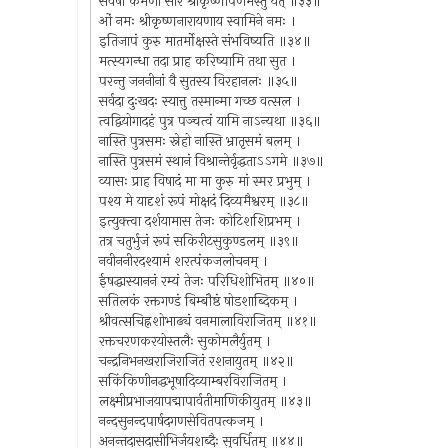
सर्वेषां कर्मणां सारं श्रीकृष्णार्पणमस्तु यत् ॥३३॥
ओं नमः श्रीकृष्णनारायणाय स्वामिने नमः ।
इतिजापं कुरु मातर्मोक्षस्ते संभविष्यति ॥३४॥
मत्स्यगन्धा तदा प्राह करिष्यामि तथा सुत ।
परन्तु जननीनां वै सुतस्य विरहानलः ॥३५॥
सर्वदा दुःखदः स्यात्तु तस्मान्मा गच्छ वत्सल ।
त्वद्वियोगादहं पुत्र पञ्चत्वं यामि नाऽन्यथा ॥३६॥
नास्ति पुत्रसमः स्नेहो नास्ति भ्रातृसमं बलम् ।
नास्ति पुत्रसमं स्थानं विश्रान्तेर्वृद्धताऽऽगमे ॥३७॥
व्यासः प्राह विषादं मा मा कुरु मां स्मर प्रभुम् ।
पश्य मे यादृशं रूपं मोक्षदं दिव्यमैश्वरम् ॥३८॥
इत्युक्त्वा दर्शयामास तेजः कोटिशशिप्रभम् ।
तत्र चतुर्भुजं रूपं सकिरीटसुकुण्डलम् ॥३९॥
नवीननीरदश्यामं शरत्पंकजलोचनम् ।
ईषद्धास्याननं रम्यं तेजः परिधिशोभितम् ॥४०॥
सतिलकं रक्तगण्डं बिम्बौष्ठं षोडशाब्दिकम् ।
श्रीवत्सचिह्नशोभाढ्यं वनमालाविराजितम् ॥४१॥
रक्तचरणकरयोस्तलैः सुकोमलैर्युतम् ।
चन्द्रनिभनखराजिराजितं रशनायुतम् ॥४२॥
सकिंकिणीनद्धभूषादिव्याम्बरविराजितम् ।
लक्ष्मीप्रभाजयापद्मापार्वतीमाणिकीयुतम् ॥४३॥
नन्दसुनन्दपार्षदगणसेवितपत्कजम् ।
अनन्तदासदासीभिर्जयशब्दैः सुवर्धितम् ॥४४॥