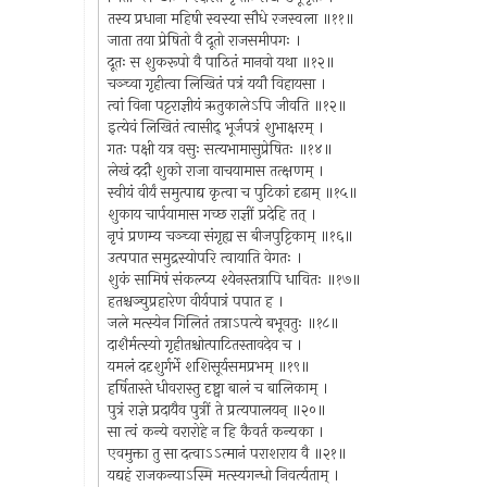
तस्य प्रधाना महिषी स्वस्या सौधे रजस्वला ॥११॥
जाता तया प्रेषितो वै दूतो राजसमीपगः ।
दूतः स शुकरूपो वै पाठितं मानवो यथा ॥१२॥
चञ्च्वा गृहीत्वा लिखितं पत्रं ययौ विहायसा ।
त्वां विना पट्टराज्ञीयं ऋतुकालेऽपि जीवति ॥१२॥
इत्येवं लिखितं त्वासीद् भूर्जपत्रं शुभाक्षरम् ।
गतः पक्षी यत्र वसुः सत्यभामासुप्रेषितः ॥१४॥
लेखं ददौ शुको राजा वाचयामास तत्क्षणम् ।
स्वीयं वीर्यं समुत्पाद्य कृत्वा च पुटिकां दृढाम् ॥१५॥
शुकाय चार्पयामास गच्छ राज्ञीं प्रदेहि तत् ।
नृपं प्रणम्य चञ्च्वा संगृह्य स बीजपुट्टिकाम् ॥१६॥
उत्पपात समुद्रस्योपरि त्वायाति वेगतः ।
शुकं सामिषं संकल्प्य श्येनस्तत्रापि धावितः ॥१७॥
हतश्चञ्चुप्रहारेण वीर्यपात्रं पपात ह ।
जले मत्स्येन गिलितं तत्राऽपत्ये बभूवतुः ॥१८॥
दाशैर्मत्स्यो गृहीतश्चोत्पाटितस्तावदेव च ।
यमलं ददृशुर्गर्भे शशिसूर्यसमप्रभम् ॥१९॥
हर्षितास्ते धीवरास्तु दृष्ट्वा बालं च बालिकाम् ।
पुत्रं राज्ञे प्रदायैव पुत्रीं ते प्रत्यपालयन् ॥२०॥
सा त्वं कन्ये वरारोहे न हि कैवर्त कन्यका ।
एवमुक्ता तु सा दत्वाऽऽत्मानं पराशराय वै ॥२१॥
यद्यहं राजकन्याऽस्मि मत्स्यगन्धो निवर्त्यताम् ।