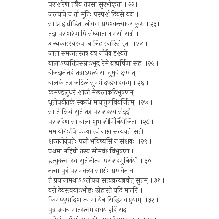
पराशरेण तत्रैव तपसा सुरभीकृता ॥२२॥
जलयाने च तां मुनिः पस्पर्श दिवसे यदा ।
सा प्राह व्रीडिता लोकाः प्रपश्यन्त्यावरं कुरु ॥२३॥
तदा पराशरेणापि संध्याता तामसी सती ।
अन्धकारस्वरूपा च निहारवारिसंभृता ॥२४॥
जाता समन्ततस्तत्र यत्र नौर्नैव दृश्यते ।
बालाऽप्यतिप्रसन्नाऽभूद् रेमे ब्रह्मर्षिणा सह ॥२५॥
बीजदानोत्तरं तत्राऽपत्यं सा सुषुवे क्षणात् ।
बालकं तत्र जटिलं सुभगं दण्डधारकम् ॥२६॥
कमण्डलुधरं शान्तं मेखलाकटिभूषणम् ।
धृतोपवीतकं स्कन्धे मायागुणविवर्जितम् ॥२७॥
सा तं दिव्यं सुतं तत्र पराशरस्य संददौ ।
पराशरेण सा बाला शुभाशीर्भिर्नियोजिता ॥२८॥
मम योगेऽपि कन्या त्वं नाम्ना सत्यवती सती ।
शन्तनोर्नृपतेः पत्नी भविष्यसि न संशयः ॥२९॥
प्रथमा महिषी तस्य सोमवंशविभूषणा ।
इत्युक्त्वा स्व सुतं नीत्वा पराशरमुनिर्ययौ ॥३०॥
नत्वा पुत्रं पराभक्त्या साष्टांगं प्रणयेन च ।
तं प्रयान्तमथाऽऽलोक्य सत्यव्रत्यब्रवीत् सुतम् ॥३१॥
वरो देयस्त्वयाऽभीष्टः स्नेहास्ते यदि मातरि ।
किमप्युपादिश त्वं मां येन सिद्धिमवाप्नुयाम् ॥३२॥
पुत्र उवाच मातस्त्वमाराधय हरिं सदा ।