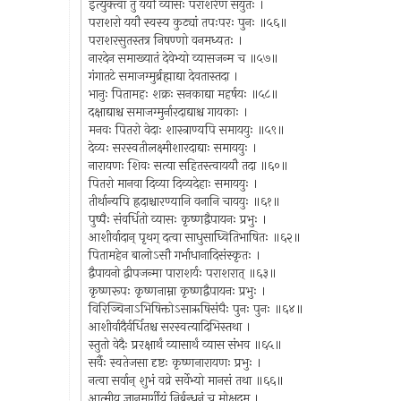
इत्युक्त्वा तु ययौ व्यासः पराशरेण संयुतः ।
पराशरो ययौ स्वस्य कुट्यां तपःपरः पुनः ॥५६॥
पराशरसुतस्तत्र निषण्णो वनमध्यतः ।
नारदेन समाख्यातं देवेभ्यो व्यासजन्म च ॥५७॥
गंगातटे समाजग्मुर्ब्रह्माद्या देवतास्तदा ।
भानुः पितामहः शक्रः सनकाद्या महर्षयः ॥५८॥
दक्षाद्याश्च समाजग्मुर्नारदाद्याश्च गायकाः ।
मनवः पितरो वेदाः शास्त्राण्यपि समाययुः ॥५९॥
देव्यः सरस्वतीलक्ष्मीशारदाद्याः समाययुः ।
नारायणः शिवः सत्या सहितस्त्वाययौ तदा ॥६०॥
पितरो मानवा दिव्या दिव्यदेहाः समाययुः ।
तीर्थान्यपि ह्रदाश्चारण्यानि वनानि चाययुः ॥६१॥
पुष्पैः संवर्धितो व्यासः कृष्णद्वैपायनः प्रभुः ।
आशीर्वादान् पृथग् दत्वा साधुसाध्वितिभाषितः ॥६२॥
पितामहेन बालोऽसौ गर्भाधानादिसंस्कृतः ।
द्वैपायनो द्वीपजन्मा पाराशर्यः पराशरात् ॥६३॥
कृष्णरूपः कृष्णनाम्ना कृष्णद्वैपायनः प्रभुः ।
विरिञ्चिनाऽभिषिक्तोऽसाऋषिसंघैः पुनः पुनः ॥६४॥
आशीर्वादैर्वर्धितश्च सरस्वत्यादिभिस्तथा ।
स्तुतो वेदैः प्ररक्षार्थं व्यासार्थं व्यास संभव ॥६५॥
सर्वैः स्वतेजसा दृष्टः कृष्णनारायणः प्रभुः ।
नत्वा सर्वान् शुभं वव्रे सर्वेभ्यो मानसं तथा ॥६६॥
आत्मीय ज्ञानमार्गीयं निर्बन्धनं च मोक्षदम् ।