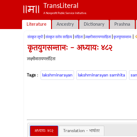
TransLiteral
A Nonprofit Public Service Initiative.
Literature
Ancestry
Dictionary
Prashna
|
|
|
|
|
संस्कृत सूची
संस्कृत स्तोत्र साहित्य
संहिता
लक्ष्मीनारायणसंहिता
कृतयुगसन्तानः
कृतयुगसन्तानः - अध्यायः ४८२
लक्ष्मीनारायणसंहिता
Tags
:
lakshminarayan
lakshminarayan samhita
sa
अध्यायः ४८२
Translation - भाषांतर