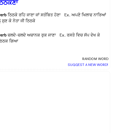
ਠਿਠਕਣਾ
verb
ਠਿਠਕੇ ਰਹਿ ਜਾਣਾ ਜਾਂ ਸਤੰਬਿਤ ਹੋਣਾ Ex.
ਅਪਣੇ ਖਿਲਾਫ ਨਾਰਿਆਂ
ੂੰ ਸੁਣ ਕੇ ਨੇਤਾ ਜੀ ਠਿਠਕੇ
verb
ਚਲਦੇ-ਚਲਦੇ ਅਚਾਨਕ ਰੁਕ ਜਾਣਾ Ex.
ਰਸਤੇ ਵਿਚ ਸੱਪ ਦੇਖ ਕੇ
ਠਿਠਕ ਗਿਆ
RANDOM WORD
SUGGEST A NEW WORD!