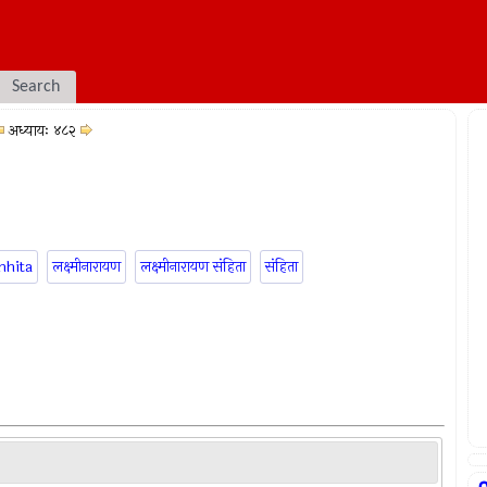
Search
अध्यायः ४८२
mhita
लक्ष्मीनारायण
लक्ष्मीनारायण संहिता
संहिता