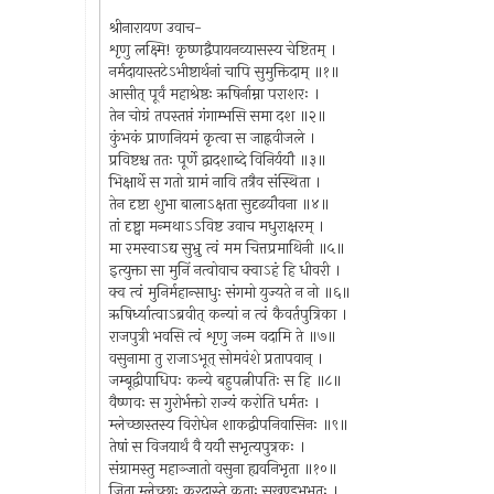
श्रीनारायण उवाच-
शृणु लक्ष्मि! कृष्णद्वैपायनव्यासस्य चेष्टितम् ।
नर्मदायास्तटेऽभीष्टार्थनां चापि सुमुक्तिदाम् ॥१॥
आसीत् पूर्वं महाश्रेष्ठः ऋषिर्नाम्ना पराशरः ।
तेन चोग्रं तपस्तप्तं गंगाम्भसि समा दश ॥२॥
कुंभकं प्राणनियमं कृत्वा स जाह्नवीजले ।
प्रविष्टश्च ततः पूर्णे द्वादशाब्दे विनिर्ययौ ॥३॥
भिक्षार्थे स गतो ग्रामं नावि तत्रैव संस्थिता ।
तेन दृष्टा शुभा बालाऽक्षता सुदृढयौवना ॥४॥
तां दृष्ट्वा मन्मथाऽऽविष्ट उवाच मधुराक्षरम् ।
मा रमस्वाऽद्य सुभ्रु त्वं मम चित्तप्रमाथिनी ॥५॥
इत्युक्ता सा मुनिं नत्वोवाच क्वाऽहं हि धीवरी ।
क्व त्वं मुनिर्महान्साधुः संगमो युज्यते न नो ॥६॥
ऋषिर्ध्यात्वाऽब्रवीत् कन्यां न त्वं कैवर्तपुत्रिका ।
राजपुत्री भवसि त्वं शृणु जन्म वदामि ते ॥७॥
वसुनामा तु राजाऽभूत् सोमवंशे प्रतापवान् ।
जम्बूद्वीपाधिपः कन्ये बहुपत्नीपतिः स हि ॥८॥
वैष्णवः स गुरोर्भक्तो राज्यं करोति धर्मतः ।
म्लेच्छास्तस्य विरोधेन शाकद्वीपनिवासिनः ॥९॥
तेषां स विजयार्थं वै ययौ सभृत्यपुत्रकः ।
संग्रामस्तु महाञ्जातो वसुना ह्यवनिभृता ॥१०॥
जिता म्लेच्छाः करदास्ते कृताः सखण्डभूभृतः ।