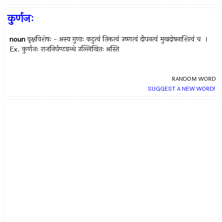
कुर्णजः
noun
वृक्षविशेषः - अस्य गुणाः कटुत्वं तिक्तत्वं उष्णत्वं दीपनत्वं मुखदोषनाशित्वं च ।
Ex.
कुर्णजः राजनिर्घण्टग्रन्थे उल्लिखितः अस्ति
RANDOM WORD
SUGGEST A NEW WORD!