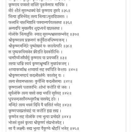
कृष्णाय यच्छतो नास्ति पुनर्जन्मात्र मायिके ।
नीरं शीतं सुगन्धाढ्यं देयं कृष्णाय तृप्तये ॥३५॥
नित्या तृप्तिर्भवेत् तस्य नित्याऽमृतादिपानतः ।
फलानि चारुमिष्टानि पक्वान्यर्पयतस्तथा ॥३६॥
अन्यदपि मुखस्यैव शुद्ध्यर्थं ददतस्तथा ।
गोलोके नित्यतृप्तिः स्यात् सुगन्धश्वासवान्भवेत् ॥३७॥
श्रीकृष्णस्य प्रक्रमणं कर्तुर्वैराजधिष्ण्यकम् ।
श्रीकृष्णमन्दिरे पुष्पोद्यानं यः कारयेत्परि ॥३८॥
स पुष्पकविमानेन क्रीडति देवकोटिभिः ।
चामरैर्व्यजनैर्वायुं कृष्णाय या प्रयच्छति ॥३॥
तस्या धाम्नि स्वयं कृष्णश्चूम्बति मुखपंकजम् ।
शय्याकर्त्र्याश्च शय्यायां सह स्वपिति केशवः ॥४०॥
श्रीकृष्णमण्डपं कदलीस्तंभैः कारयेत्तु यः ।
तस्य सेवामप्सरसः कुर्वन्ति कदलीसमाः ॥४१॥
कृष्णालये पताकाभिः शोभां करोति यो जनः ।
सूर्यलोके तस्य वासो सदा भवति सूर्यवत् ॥४२॥
धूपचन्दनसौगन्ध्युत्तरैश्च वासयेद् हरेः ।
मन्दिरं तस्य भवनं दिवि वै वासितं भवेत् ॥४३॥
कृष्णपादप्रसंवाहं या करोति हृदा सदा ।
कृष्णेन सह गोलोके रमा भूत्वा प्रमोदते ॥४४॥
भोजनं नूतनं कृत्वा श्रीकृष्णं संप्रभोजयेत् ।
सा वै लक्ष्मीः सदा भूत्वा वैकुण्ठे श्रीहरिं भजेत् ॥४५॥