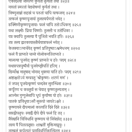
एकादश्यां जागरणं कुर्वतां नृत्यतां तथा ॥२३॥
गायतां स्मरतां वेदघोषणां कुर्वतां तथा ।
विष्णुनाम्नां सहस्रं च पठतां चापि यत्फलम् ॥२४॥
तत्फलं कृष्णपूजायां तुलस्यर्पणतो भवेत् ।
रुक्मिणीकृष्णपूजायाः फलं चापि ततोऽधिकम् ॥२५॥
यथा लक्ष्मीः प्रिया विष्णोः तुलसी च ततोधिका ।
यत्र क्वापि तुलस्या वै पूजितो भवति हरिः ॥२६॥
तत्र तस्य द्वारकायास्तीर्थयात्राफलं भवेत् ।
केतक्याऽप्यर्चयेत् कृष्णं प्रतिपुष्पाऽश्वमेधजम् ॥२७॥
फलं वै प्राप्यते चान्ते गोलोकगतिराप्यते ।
मालत्या पूजयेत् कृष्णं प्राप्यते च हरेः पदम् ॥२८॥
यथाप्तपत्रपुष्पैर्वा पूजयेच्छ्रीपतिं हरिम् ।
दिव्याँश्च मानुषान् भोगान् भुक्त्वा याति हरेः पदम् ॥२९॥
अष्टाक्षरोऽयं मन्त्रस्तु 'श्रीकृष्णः शरणं मम' ।
तं जपन् पूजयेत्कृष्णं चन्दनेन सुगन्धिना ॥३०॥
कर्पूरेण च कस्तूर्या स चेयात् कृष्णतुल्यताम् ।
आज्येन गुग्गुलेनापि धूपं कुर्याच्च यो हरेः ॥३१॥
पातकं प्रविधूयाऽसौ सुरूपो जायतेऽक्षरे ।
कृष्णायने दीपमालां कारयति दिने दिने ॥३२॥
सप्तद्वीपनृपः स्याद्वै दीपे दीपे फलं हि तत् ।
नैवेद्यानि विविधानि कृष्णाय यो निवेदयेत् ॥३३॥
तस्य वै पितरस्तृप्ताः शाश्वतीं मुक्तिमाप्नुयुः ।
ताम्बूलं कर्पूरयुतं पूगादिचूर्णिकान्वितम् ॥३४॥