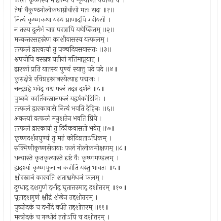
कलौ कृष्णस्य माहात्म्यं ये शृण्वन्ति पठन्ति च ।
तेषां वैकुण्ठगोलोकधाम्नोर्वासो मतः सदा ॥१॥
नित्यं कृष्णकथा यस्य प्राणादपि गरीयसी ।
न तस्य दुर्लभं चात्र परत्रापि यथेप्सितम् ॥२॥
मन्वन्तरसहस्रेण काशीवासस्य यत्फलम् ।
तत्फलं द्वारवत्यां तु पञ्चदिवसवासतः ॥३॥
श्वपचोपि वसन्नत्र यतीनां गतिमाप्नुयात् ।
द्वारकां प्रति यातस्य पुण्यं स्यात्तु पदे पदे ॥४॥
कुरुक्षेत्रे रविग्रहस्नानस्येत्याह पद्मजः ।
चन्द्रग्रहे भवेद् यश्च फलं तदत्र दर्शने ॥५॥
पुष्करे कार्तिकस्नानफलं यद्वर्षकोटिभिः ।
तत्फलं द्वारकावासे नित्यं भवति देहिनः ॥६॥
अवन्त्यां यत्फलं मनुशतेन भवति प्रिये ।
तत्फलं द्वारकायां तु दिनैकवासतो भवेत् ॥७॥
कृष्णदर्शनपुण्यं तु मतं कोटिव्रताऽधिकम् ।
रुक्मिणीकृष्णसेवायाः फलं गोलोकमोक्षणम् ॥८॥
धन्यास्ते कृतकृत्यास्ते दृष्टं यैः कृष्णमण्डलम् ।
द्वादश्यां कृष्णपूजा च करोति यस्तु भावतः ॥५॥
क्षीरस्नानं कारयति शताश्वमेधजं फलम् ।
दुग्धाद् दशगुणं दर्भाद् घृतात्तस्माद् दशोत्तरम् ॥१०॥
घृताद्दशगुणं क्षौद्रं शंखेन तद्दशोत्तरम् ।
पुष्पोदकं च दर्भोदं वर्धते तद्दशोत्तरम् ॥११॥
मन्त्रोदकं च गन्धोदं ततोऽपि च दशोत्तरम् ।