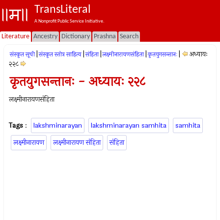
TransLiteral
A Nonprofit Public Service Initiative.
Literature
Ancestry
Dictionary
Prashna
Search
|
|
|
|
|
अध्यायः
संस्कृत सूची
संस्कृत स्तोत्र साहित्य
संहिता
लक्ष्मीनारायणसंहिता
कृतयुगसन्तानः
२२८
कृतयुगसन्तानः - अध्यायः २२८
लक्ष्मीनारायणसंहिता
Tags
:
lakshminarayan
lakshminarayan samhita
samhita
लक्ष्मीनारायण
लक्ष्मीनारायण संहिता
संहिता