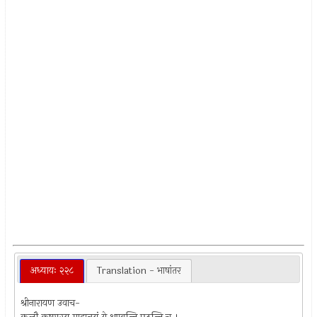
अध्यायः २२८
Translation - भाषांतर
श्रीनारायण उवाच-