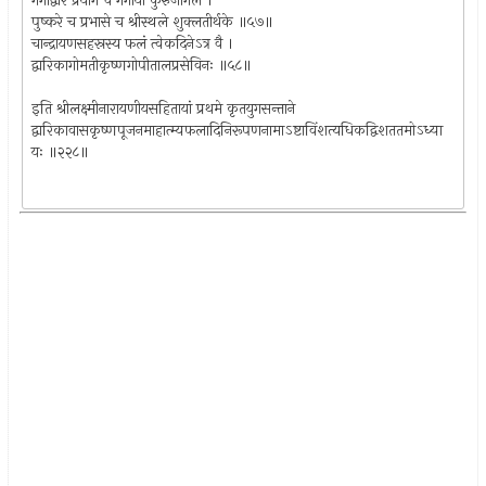
गंगाद्वारे प्रयागे च गंगायां कुरुजांगले ।
पुष्करे च प्रभासे च श्रीस्थले शुक्लतीर्थके ॥५७॥
चान्द्रायणसहस्रस्य फलं त्वेकदिनेऽत्र वै ।
द्वारिकागोमतीकृष्णगोपीतालप्रसेविनः ॥५८॥
इति श्रीलक्ष्मीनारायणीयसहितायां प्रथमे कृतयुगसन्ताने
द्वारिकावासकृष्णपूजनमाहात्म्यफलादिनिरूपणनामाऽष्टाविंशत्यधिकद्विशततमोऽध्या
यः ॥२२८॥