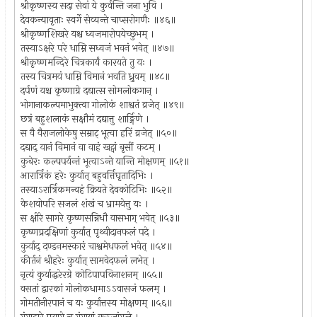
श्रीकृष्णस्य सदा सेवां ये कुर्वन्ति जना भुवि ।
देवकन्यावृताः स्वर्गे सेव्यन्ते चाप्सरोगणैः ॥४६॥
श्रीकृष्णशिखरे यश्च ध्वजमारोपयेच्छुभम् ।
तस्याऽक्षरे परे धाम्नि सध्वजं भवनं भवेत् ॥४७॥
श्रीकृष्णमन्दिरे चित्रकार्यं कारयते तु यः ।
तस्य चित्रमयं धाम्नि विमानं भवति ध्रुवम् ॥४८॥
दर्पणं यश्च कृष्णाग्रे दद्यात्स सोमलोकगान् ।
भोगानाकल्पमाभुक्त्वा गोलोकं शाश्वतं व्रजेत् ॥४९॥
छत्रं बहुशलाकं सक्षौमं दद्यात्तु शार्ङ्गिणे ।
स वै वैराजलोकेषु सम्राट् भूत्वा हरिं व्रजेत् ॥५०॥
दद्याद् यानं विमानं वा वाहं खट्वां बृसीं कटम् ।
कुबेरः कल्पपर्यन्तं भूत्वाऽन्ते यान्ति मोक्षणम् ॥५१॥
आरार्त्रिकं हरेः कुर्यात् बहुवर्त्तिघृतादिभिः ।
तस्याऽरार्त्रिकमन्वहं क्रियते देवकोटिभिः ॥५२॥
केशवोपरि सजलं शंखं च भ्रामयेत्तु यः ।
स क्षीरे सागरे कृष्णसन्निधौ वासभाग् भवेत् ॥५३॥
कृष्णप्रदक्षिणां कुर्यात् पृथ्वीदानफलं पदे ।
कुर्याद् दण्डनमस्कारं चाश्वमेधफलं भवेत् ॥५४॥
कीर्तनं श्रीहरेः कुर्यात् सामवेदफलं लभेत् ।
नृत्यं कुर्याद्धरेरग्रे कोटिपापविनाशनम् ॥५५॥
वसतां द्वारकां गोलोकधामाऽऽवासजं फलम् ।
गोमतीनीरपानं च यः कुर्यात्तस्य मोक्षणम् ॥५६॥