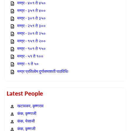
मन्त्र - ४०१ ते ४५०
मन्त्र - ३५१ ते ४००
मन्त्र - ३०१ ते ३५०
मन्त्र - २५१ ते ३००
मन्त्र - २०१ ते २५०
मन्त्र - १५१ ते २००
मन्त्र - १०१ ते १५०
मन्त्र - ५१ ते १००
मन्त्र - १ ते ५०
मन्त्र प्रतिलोम दुर्गासप्तशती पाठविधिः
Latest People
खटावकर, कृष्णराव
कंक, कृष्णाजी
कंक, येसाजी
कंक, कृष्णजी