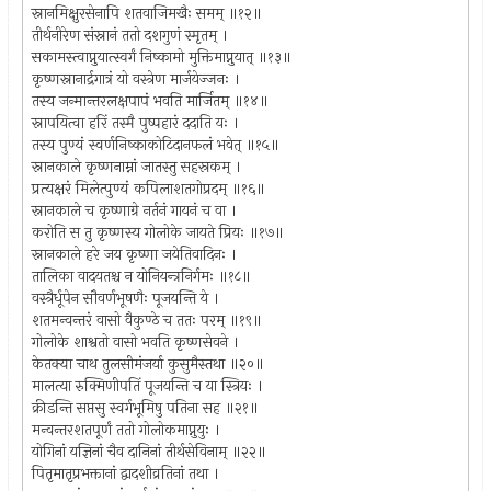
स्नानमिक्षुरसेनापि शतवाजिमखैः समम् ॥१२॥
तीर्थनीरेण संस्नानं ततो दशगुणं स्मृतम् ।
सकामस्त्वाप्नुयात्स्वर्गं निष्कामो मुक्तिमाप्नुयात् ॥१३॥
कृष्णस्नानार्द्रगात्रं यो वस्त्रेण मार्जयेज्जनः ।
तस्य जन्मान्तरलक्षपापं भवति मार्जितम् ॥१४॥
स्नापयित्वा हरिं तस्मै पुष्पहारं ददाति यः ।
तस्य पुण्यं स्वर्णनिष्काकोटिदानफलं भवेत् ॥१५॥
स्नानकाले कृष्णनाम्नां जातस्तु सहस्रकम् ।
प्रत्यक्षरं मिलेत्पुण्यं कपिलाशतगोप्रदम् ॥१६॥
स्नानकाले च कृष्णाग्रे नर्तनं गायनं च वा ।
करोति स तु कृष्णस्य गोलोके जायते प्रियः ॥१७॥
स्नानकाले हरे जय कृष्णा जयेतिवादिनः ।
तालिका वादयतश्च न योनियन्त्रनिर्गमः ॥१८॥
वस्त्रैर्धूपेन सौवर्णभूषणैः पूजयन्ति ये ।
शतमन्वन्तरं वासो वैकुण्ठे च ततः परम् ॥१९॥
गोलोके शाश्वतो वासो भवति कृष्णसेवने ।
केतक्या चाथ तुलसीमंजर्या कुसुमैस्तथा ॥२०॥
मालत्या रुक्मिणीपतिं पूजयन्ति च या स्त्रियः ।
क्रीडन्ति सप्तसु स्वर्गभूमिषु पतिना सह ॥२१॥
मन्वन्तरशतपूर्णं ततो गोलोकमाप्नुयुः ।
योगिनां यज्ञिनां चैव दानिनां तीर्थसेविनाम् ॥२२॥
पितृमातृप्रभक्तानां द्वादशीव्रतिनां तथा ।