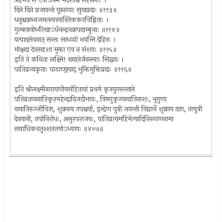
अहमेव स एवाऽस्मि मदंशाश्च सहस्रशः ।
दिने दिने प्रजायन्ते गूढरूपाः सुखप्रदाः ॥११३॥
धनुश्चक्रध्वजमत्स्यस्वस्तिककरचिह्निताः ।
गुल्फत्रयोर्ध्वरेखाऽर्धचन्द्रचक्रपदाम्बुजाः ॥११४॥
यत्पादसेवनात् सन्तः साध्व्यो भवन्ति देहिनः ।
मोक्षदा देवसदृशा मुक्ता एव न संशयः ॥११५॥
इति ते कथिता लक्ष्मि! ख्यातेर्जयन्त्याः सिद्धयः ।
पातिव्रत्यकृताः पाठाच्छ्रवाद् भुक्तिमुक्तिप्रदाः ॥११६॥
इति श्रीलक्ष्मीनारायणीयसंहितायां प्रथमे कृतयुगसन्ताने
पतिव्रताख्यातिकृतमहेन्द्रादिजडीभावः, विष्णुकृतख्यातिनाशः, भृगुणा
ख्यातिरुज्जीविता, शुक्रस्य तपश्चर्या, इन्द्रेण पुत्री जयन्ती विघ्नार्थे शुक्राय दत्ता, तत्पुत्री
देवयानी, तपोनिरोधः, असुरपराजयः, पातिव्रत्यमहिमेत्यादिनिरूपणनामा
सप्ताधिकचतुश्शततमोऽध्यायः ॥४०७॥