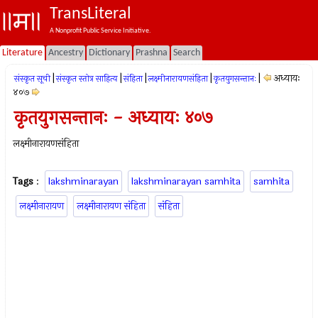
TransLiteral
A Nonprofit Public Service Initiative.
Literature
Ancestry
Dictionary
Prashna
Search
|
|
|
|
|
अध्यायः
संस्कृत सूची
संस्कृत स्तोत्र साहित्य
संहिता
लक्ष्मीनारायणसंहिता
कृतयुगसन्तानः
४०७
कृतयुगसन्तानः - अध्यायः ४०७
लक्ष्मीनारायणसंहिता
Tags
:
lakshminarayan
lakshminarayan samhita
samhita
लक्ष्मीनारायण
लक्ष्मीनारायण संहिता
संहिता