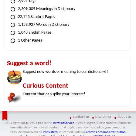
2,921 Tags
2,309,309 Meanings in Dictionary
22,745 Sanskrit Pages
1,153,927 Words in Dictionary
1,048 English Pages
1 Other Pages
Suggest a word!
Suggest new words or meaning to our dictionary!!
Curious Content
Content that can spike your interest!
contact us
disclaimer
about us
By using this page, you agree to the
Terms of Service
. If you disagree, please close your browser
immediately and remove all content that might have downloaded on your computer.
TransLiteration Work
by
TransLiteral
is licensed under a
Creative Commons Attribution-