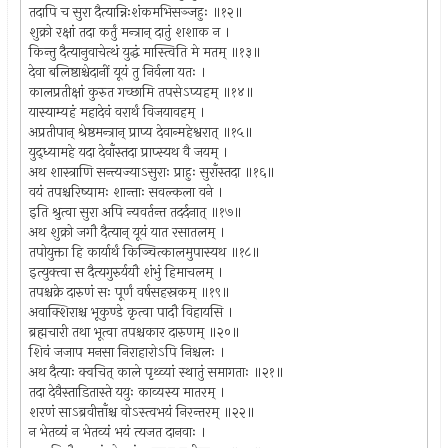
तदापि च सुरा दैत्यान्निःशंकमभिसञ्जहुः ॥१२॥
शुक्रो रक्षां तदा कर्तुं मन्त्रान् दातुं शशाक न ।
किन्तु दैत्यानुवाचेत्थं युद्धं मास्त्विति मे मतम् ॥१३॥
देवा बलिष्ठाश्चेदानीं यूयं तु निर्वला यतः ।
कालप्रतीक्षां कुरुत गच्छामि तपसेऽप्यहम् ॥१४॥
यास्याम्यहं महादेवं वरार्थं विजयावहम् ।
अप्रतीपान् श्रेष्ठमन्त्रान् प्राप्य देवान्महेश्वरात् ॥१५॥
युद्ध्यामहे यदा देवाँस्तदा प्राप्स्यथ वै जयम् ।
अथ शास्त्राणि सन्त्यज्याऽसुराः प्राहुः सुराँस्तदा ॥१६॥
वयं तपश्चरिष्यामः शान्ताः सवल्कला वने ।
इति श्रुत्वा सुरा अपि न्यवर्तन्त तदर्दनात् ॥१७॥
अथ शुक्रो जगौ दैत्यान् यूयं यात रसातलम् ।
तपोयुक्ता हि कार्यार्थं किञ्चित्कालमुपास्यथ ॥१८॥
इत्युक्त्वा स दैत्यगुरुर्ययौ शंभुं हिमाचलम् ।
तपश्चक्रे दारुणं सः पूर्णं वर्षसहस्रकम् ॥१९॥
अवाक्शिराश्च भूकुण्डे कृत्वा पादौ विहायसि ।
ब्रह्मचारी तथा भूत्वा तपश्चकार दारुणम् ॥२०॥
शिवं जजाप मनसा निराहारोऽपि निश्चलः ।
अथ दैत्याः क्वचित् काले पृथ्व्यां स्थातुं समागताः ॥२१॥
तदा देवैस्ताडितास्ते ययुः काव्यस्य मातरम् ।
शरणं साऽब्रवीत्ताँश्च वोऽस्त्वभयं निरन्तरम् ॥२२॥
न भेतव्यं न भेतव्यं भयं त्यजत दानवाः ।