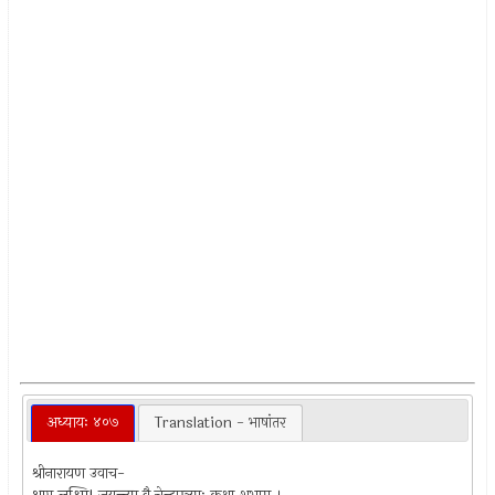
अध्यायः ४०७
Translation - भाषांतर
श्रीनारायण उवाच-