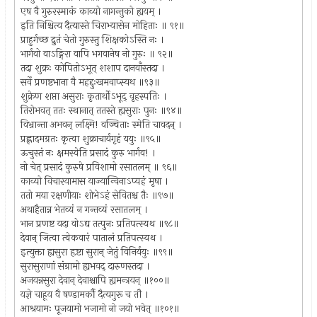
एष वै गुरुरस्माकं काव्यो नागन्तुको ह्ययम् ।
इति निश्चित्य दैत्यास्ते चिराभ्यासेन मोहिताः ॥ ९१॥
प्राहुर्गच्छ द्रुतं चेतो गुरुस्तु शिक्षकोऽस्ति नः ।
भार्गवो वाऽङ्गिरा वापि भगवानेष नो गुरुः ॥ ९२॥
तदा शुक्रः कोपितोऽभूत् शशाप दानवाँस्तदा ।
सर्वे प्रणष्टभाना वै महद्दुःखमवाप्स्यथ ॥९३॥
शुक्रेण शप्ता असुराः कृतार्थोऽभूद् वृहस्पतिः ।
तिरोभवत् ततः स्थानात् ततस्ते ह्यसुराः पुनः ॥९४॥
विभ्रान्ता अभवन् लक्ष्मि! वञ्चिताः स्मेति चावदन् ।
प्रह्लादमग्रतः कृत्वा शुक्राचार्यगृहं ययुः ॥९५॥
ऊचुस्तं नः क्षमस्वेति प्रसादं कुरु भार्गव! ।
नो चेत् प्रसादं कुरुषे प्रविशामो रसातलम् ॥ ९६॥
काव्यो विचारयामास याज्यान्विनाऽप्यहं मृषा ।
ततो मया रक्षणीयाः शोभेऽहं सेवितश्च तैः ॥९७॥
अथाहैतान्न भेतव्यं न गन्तव्यं रसातलम् ।
भान प्रणष्ट यदा वोऽद्य तत्पुनः प्रतिपत्स्यथ ॥९८॥
देवान् जित्वा त्वेकवारं पातालं प्रतिपत्स्यथ ।
इत्युक्ता ह्यसुरा हृष्टा सुरान् जेतुं विनिर्ययुः ॥९९॥
सुरासुराणां संग्रामो ह्यभवद् दारुणस्तदा ।
अजयन्नसुरा देवान् देवाश्चापि ह्यमन्त्रयन् ॥१००॥
यज्ञे चाहूय वै षण्डामर्कौ दैत्यगुरू च तौ ।
आश्रयामः पूजयामो भजामो नो जयो भवेत् ॥१०१॥