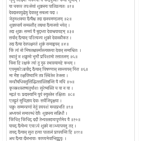
शृणु लक्ष्मि! जयन्त्या वै चेन्द्रपुत्र्याः कथा शुभाम् ।
या चकार तपःसेवां शुक्रस्य पातिव्रत्यतः ॥१॥
देवदानवयुद्धेषु देवास्तु सबला यदा ।
जेतुमशक्या दैत्यैश्च तदा दानवमण्डलम् ॥२॥
शुक्राचार्यं समस्तौत् तद्यथा दैत्यजयो भवेत् ।
तदा शुक्रः समयं वै बुद्ध्वा देवाश्रयावहम् ॥३॥
सर्वान् दैत्यान् परित्यज्य शुक्रो देवानढौकत ।
तदा दैत्या देवपक्षगतं शुक्रं समाह्वयन् ॥४॥
किं त्वं नो मिषतश्चास्माँस्त्यक्त्वा देवान् समाश्रितः ।
स्थातुं न शक्नुमो भूमौ प्रविशामो रसातलम् ॥५॥
विना हि रक्षकं त्वां तु गुरु स्थास्यामहे कथम् ।
एवमुक्तोऽब्रवीद् दैत्यान् विषण्णान् सान्त्वयन् गिरा ॥६॥
मा भैष्ट रक्षयिष्यामि तत्र स्थितेन तेजसा ।
मन्त्रौषधिवसुसिद्धिरसास्तिष्ठन्ति वै मयि ॥७॥
कृत्स्नशस्तच्चतुर्थांशः सुरेष्वस्ति च वा न वा ।
मद्गतं वः प्रदास्यामि यूयं स्युस्तेन रक्षिताः ॥८॥
एतद्वृतं सुविज्ञाय देवाः सर्वजिघृक्षया ।
चक्रुः सम्मन्त्रणां नेतुं स्ववशं मन्त्रप्रभति ॥९॥
अध्ययनं समारब्धं देवैः शुक्रस्य सन्निधौ ।
किंचित् किंचिद् ददौ तेभ्यस्तदप्यपूर्णमेव वै ॥१०॥
यावद् दैत्येभ्य एवाऽयं शुक्रो नाऽध्यापयत्तु तत् ।
तावद् दैत्यान् सुरा हत्वा पातालं प्रापयन्ति हि ॥११॥
अथ दैत्या दीनभावाः काव्यमेवाभिदुद्रुवुः ।