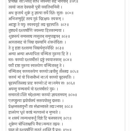
प्रच्छन्नः सोऽभवत् सौधे जयन्त्या सह भोगवान् ॥७९॥
तस्यां जाता देवयानी पुत्री ययातिभामिनी ।
अथ कृतार्थं शुक्रं तु ज्ञात्वा सर्वे दितेः सुताः ॥८०॥
अभिजग्मुर्गृहं तस्य गुरुं दिदृक्षवः स्वकम् ।
अदृष्ट्वा ते ययुः स्वस्वगृहं तदा बृहस्पतिः ॥८१॥
तुष्ट्यर्थं दशवर्षाणि जयन्त्या हितकाम्यया ।
शुक्ररूपं समासाद्य त्वसुरान् समुपाह्वयन् ॥८२॥
आगतानाह वो विद्या दास्यामि शंकरोदिताः ।
ते तु हृष्टा दशसमा विद्यार्थमुपपेदिरे ॥८३॥
अन्या अन्या अध्यापिता वञ्चिता गुरुणा हि ते ।
नतः काव्यो दशवर्षोत्तरं द्रष्टुं स्वयाजकान् ॥८४॥
ययौ दृष्टा गुरुणा स्वरूपेण वञ्चितास्तु ते ।
वञ्चितान् काव्यरूपेण काव्योऽब्रवीत्तु ताँस्तदा ॥८५॥
काव्यं मां वो विजानीध्वं नाऽयं काव्यो बृहस्पतिः ।
बृहस्पतिस्तदा प्राह काव्योऽहं नाऽयमेव सः ॥८६॥
अयन्तु वञ्चनार्थं वो दशवर्षात्तरं गुरुः ।
समागतोऽस्ति मद्देशान्मा काव्यो ज्ञायतामयम् ॥८७॥
एतच्छ्रुत्वा द्वयोर्वाक्यं सरूपयोस्तु दानवाः ।
प्रेक्षन्तस्तावुभौ तत्र संभ्रान्तास्ते तदाऽभवन् ॥८८॥
हालरेण धृतं काष्ठं मरणान्तं न मुच्यते ।
न शक्यं त्वन्यथाकर्तुं दिष्टं हि बलवत्तरम् ॥८९॥
शुक्रेण बोधिताश्चापि नैवाऽमन्यत तद्वचः ।
यस्तु नो दशवर्षाणि सततं शास्ति वै प्रभुः ॥९०॥