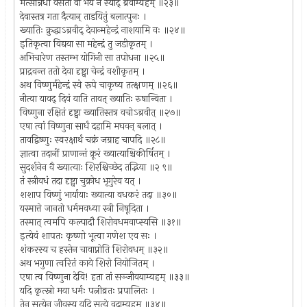
मत्सन्निधौ वसतां वो भयं न स्याद् ब्रवीम्यहम् ॥२३॥
देवास्तत्र गता दैत्यान् ताडयितुं बलात्पुनः ।
ख्यातिः क्रुद्धाऽब्रवीद् देवान्महेन्द्रं नाशयामि वः ॥२४॥
इतिकृत्वा विद्यया सा महेन्द्रं तु जडीकृतम् ।
अभिचारेण तस्तम्भ योगिनी सा तपोधना ॥२५॥
प्राद्रवन्त ततो देवा दृष्ट्वा चेन्द्रं वशीकृतम् ।
अथ विष्णुर्महेन्द्रं स्वे रूपे चाकृष्य तत्क्षणम् ॥२६॥
नीत्वा यावद् दिवं याति तावत् ख्यातिः रुषान्विता ।
विष्णुना रक्षितं दृष्ट्वा ख्यातिस्तत्र वचोऽब्रवीत् ॥२७॥
एषा त्वां विष्णुना सार्धं दहामि मघवन् बलात् ।
तावद्विष्णुः स्वरक्षार्थं चक्रं जग्राह चापदि ॥२८॥
ज्ञात्वा तदानीं प्राणान्तं क्रूरं ख्यात्याश्चिकीर्षितम् ।
सुदर्शनेन वै ख्यात्याः शिरश्चिच्छेद तद्भिया ॥२ ९॥
तं स्त्रीवधं तदा दृष्ट्वा चुक्रोध भृगुरेव यत् ।
शशाप विष्णुं भार्यायाः ख्यात्या वधकरं तदा ॥३०॥
यस्मात्ते जानतो धर्ममवध्या स्त्री निषूदिता ।
तस्मात् त्वमपि कल्पादौ शिरोवधमवाप्स्यसि ॥३१॥
इत्येवं शापतः कृष्णो भूत्वा गणेश एव सः ।
शंकरस्य च हस्तेन चावाप्नोति शिरोवधम् ॥३२॥
अथ भगुणा त्वरितं काये शिरो नियोजितम् ।
एषा त्व विष्णुना देवि! हता तां सञ्जीवयाम्यहम् ॥३३॥
यदि कृत्स्नो मया धर्मः पत्नीव्रतः प्रपालितः ।
तेन सत्येन जीवस्य यदि सत्ये वदाम्यहम् ॥३४॥