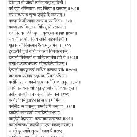
देवैराहूय तौ प्रोक्तौ त्यजेतामसुरान् द्विजौ ।
वयं युवां भजिष्यामः सह जित्वा तु दानवान् ॥१०२॥
एवं सन्धाय च सुराश्चक्रुर्युद्धं हि दारुणम् ।
षण्डामर्कपरित्यक्ता दानवाश्च पराजिताः ॥१०३॥
काव्यशापाभिभूताश्च विविशुस्ते रसातलम् ।
एवं निरुद्यमा देवैः कृताः कृच्छ्रेण दानवाः ॥१०४॥
जयन्ती स्वपतिं नित्यं सेवते मोहकारिणी ।
शुक्राचार्यो विसस्मार दैत्याभ्युदयमेव च ॥१०५॥
इन्द्रस्यैवं कृतं कार्यं जयन्त्या विजयात्मकम् ।
दैत्यानां निर्बलत्वं च पातिव्रत्यार्थयाऽपि वै ॥१०६॥
पत्युश्चाऽप्यप्रधृष्यत्वं महेन्द्रादेर्जयादिकम् ।
दैत्यानां चापकृष्टत्वं साधितं कन्यया व्रतैः ॥१०७॥
नारायणः परंब्रह्माऽक्षरधामस्थितोऽपि सः ।
करोति रक्षणं काले धृत्वा धर्मात्मिकां तनुम् ॥१०८॥
आद्ये पत्नीव्रताख्योऽभूत् कृष्णो गोलोकवासकृत् ।
ततो नारायणो जज्ञे नरयुक्तो हिमाचले ॥१०९॥
पुनर्यज्ञो धर्मपुत्रोऽभवत् स एव धार्मिकः ।
नरसिंहः स एवाभूत् वामनोऽपि बभूव ह ॥११०॥
दत्तात्रेयो जामदग्न्यो रामादित्यो बभूव ह ।
वासुदेवो वेदव्यासः कृष्णनारायणस्तथा ॥१११॥
काम्भरेयस्तथा कल्की स एव भगवान् स्वयम् ।
जायते युगपर्याये सुरधर्मावनाय वै ॥११२॥