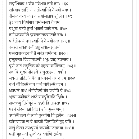
सदाशिवाय शर्वाय भवेशाय नमो नमः ॥६८॥
सौम्याय साक्षिणे सतीस्वामिने ते नमो नमः ।
नीलकण्ठाय चण्डाय सद्योजाताय शूलिने ॥६९॥
ईशानाय पिशंगाय चर्माम्बराय ते नमः ।
पशूनां पतये तुभ्यं भूतानां पतये नमः ॥७०॥
नमोऽष्टवर्ष्मणे कृष्णनारायणात्मने नमः ।
पार्वतीपतये प्रभास्वामिने ते नमोनमः ॥७१॥
नमस्ते सर्वतः सर्वदिक्षु सर्वात्मसु प्रभो ।
फलदायानन्दकर्त्रे तै सर्वत्र नमोनमः ॥७२॥
इत्युक्त्वा विररामाऽसौ शंभुः प्राह तपस्तव ।
पूर्णं जातं समुत्तिष्ठ वरं गृहाण वाञ्छितम् ॥७३॥
तथापि शुक्रो नोत्तस्थे शंभुरदृश्यतां ययौ ।
जयन्ती तद्विलोक्यैव प्राप्तकालं जगाद तम् ॥७४॥
कथं नोत्तिष्ठसे नाथ कथं चोपेक्षसे वरम् ।
अवधानं कथं शंभोर्वाक्ये नैव करोषि वै ॥७५॥
श्रुत्वा पत्नीकृतं शब्दं यावदुत्तिष्ठति क्षितेः ।
तावच्छंभुं तिरोभूतं न ददर्श हि तापसः ॥७६॥
परमं खेदमापन्नो विदधे शोकमुल्बणम् ।
उपस्थितस्य वै त्यागे पुनर्योगो हि दुर्लभः ॥७७॥
व्योमवाण्या स वै काव्यो विज्ञापितो गृहं प्रति ।
गन्तुं नीत्वा तपःपुण्यं जयन्तीमादरात्तथा ॥७८॥
पत्नीं गृहं ययौ शुक्रो दशवर्षाणि सर्वथा ।