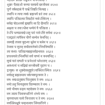
महादेवः प्रसन्नः सन्नुवाच चकितस्तदा ।
शुक्र! चैतादृशी कन्या यस्यार्थे दत्तजीवना ॥५७॥
पूर्णं वर्षसहस्रं वै पार्श्वे तिष्ठति नित्यदा ।
तथापि न त्वया त्यक्तं ब्रह्मचर्यं व्रतं तथा ॥५८॥
तयापि पतिव्रतया निग्रहीतं मनोऽस्थिरम् ।
सर्वदा षोडशवर्षा ह्यद्यापि सा हि दीव्यति ॥५९॥
अक्षता च तवाऽधीना धन्येयं वै पतिव्रता ।
तेऽपि धन्यप्रवादोऽस्तु पारं गतोऽसि सर्वथा ॥६०॥
एतद्व्रतं त्वयैकेन चीर्णं नान्येन केनचित् ।
तस्माद्वै तपसा बुद्ध्या श्रुतेन च बलेन च ॥६१॥
तेजसा च सुरान् सर्वांस्त्वमेकोऽभिभविष्यसि ।
तव वध्वाः पातिव्रत्यब्रह्मचर्यप्रभावतः ॥६२॥
प्रपत्स्यसेऽभिलषितं सर्वं वाच्यं न कस्यचित् ।
सुखं यातं दम्पती च प्रजेशतां धनेशताम् ॥६३॥
अवध्यत्वं च सद्विद्यां सञ्जीवनीं गृहाण च ।
इत्युक्तः स शुक्रदेवस्तुष्टुवेऽवाक्शिरःस्थितः ॥६४॥
नमोस्तु ब्रह्मरूपाय भक्तेच्छापूरकाय ते ।
नमः सद्यःप्रतुष्टाय चिरतुष्टाय ते नमः ॥६५॥
नमोऽस्तु नित्यतृप्ताय दिगम्बराय ते नमः ।
नमो भीमाय रुद्राय महादेवाय ते नमः ॥६६॥
नम उग्राय पिनाकधारिणे शंभवे नमः ।
मृगव्याधाय यतये किराताय च ते नमः ॥६७॥
नमस्त्रिचक्षुषे चन्द्रभालाय लिंगरूपिणे ।