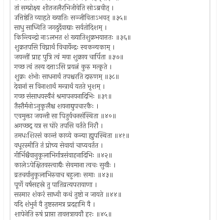
तां सम्प्रोक्ष्य शीतजलैरभिजीवेति सोऽब्रवीत् ।
उत्तिष्ठेति व्याहृते ख्यातिः सञ्जीविताऽभवत् ॥३५॥
साधु साध्विति जगदुर्देवाद्याः सर्वतोदिशम् ।
किन्त्विन्द्रो नाऽलभत शं ख्यातिशुक्रभयात्ततः ॥३६॥
शुक्रतपसि विघ्नार्थं विचार्येन्द्रः स्वकन्यकाम् ।
जयन्तीं प्राह पुत्रि त्वं मया शुक्राय चार्पिता ॥३७॥
गच्छ त्वं तस्य दत्ताऽसि प्रयत्नं कुरु मत्कृते ।
शुक्रः शंभोः साधनार्थं तपश्चरति दारुणम् ॥३८॥
देवानां स विनाशार्थं मन्त्रार्थं यतते भृशम् ।
गच्छ संसाधयस्वैनं श्रमापनयनादिभिः ॥३९॥
तैस्तैर्मनोऽनुकूलैश्च शयनाद्युपचारकैः ।
एवमुक्ता जयन्ती सा पितुर्वचनसंस्थिता ॥४०॥
अगच्छद् यत्र स घोरे तपसि वर्तते गिरौ ।
तमधःशिरसं कान्तं काव्ये कन्या ह्युपस्थिता ॥४१॥
वधूरस्मीति तं प्रोच्य सेवायां चाप्यवर्तत ।
गीर्भिश्चैवानुकूलाभिर्गात्रसंवाहनादिभिः ॥४२॥
कालेऽपेक्षितवस्त्वाद्यैः सेवमाना त्वचः सुखैः ।
व्रतचर्यानुकूलाभिरुवाच बहुलाः समाः ॥४३॥
पूर्णे वर्षसहस्रे तु पातिव्रत्यपरायाणा ।
सस्मार शंकरं साध्वी कथं तुष्टो न जायते ॥४४॥
यदि शंभुर्न वै तुष्टस्तमत्र प्रदहामि वै ।
शापेनेति रुषं प्राप्ता तावत्तत्राययौ हरः ॥४५॥