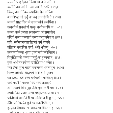
जयन्तीं प्राह देवानां विनाशाय च ते पतिः ।
करोति तप उग्रं वै तस्मान्नायामि दर्शने ॥४६॥
किन्तु तवाऽतिबलवत्पातिव्रत्येन कर्षितः ।
आगतोऽहं वरं दातुं वद यत् तत्करोमि ते ॥४७॥
जयन्ती प्राह पित्रा मे स्वकार्यार्थं समर्पिता ।
तत्कार्यं वै प्रकर्तव्यं पत्युः कार्यमथापि च ॥४८॥
कन्या यस्मै प्रदत्ता स्यात्तस्य धर्मं समाचरेत् ।
तद्धितं तस्य कल्याणं तस्याऽभ्युदयमेव च ॥४९॥
पतिः सर्वस्वमबलाजीतानां धर्म उच्यते ।
तद्विरोधे कदाचिन्न नार्याः श्रेयो भवेन्ननु ॥५०॥
तस्मात्पतिमना भूत्वा कृत्यं सर्वं मयोचितम् ।
पितुर्हितकरी कन्या पत्युर्दुःख तु नाचरेत्। ॥५१॥
कुरु शंभो यथायोग्यं द्वयोर्हितं यथा भवेत् ।
मया सेवा कृता चास्य काव्यस्य भावसंभृता ॥५२॥
किन्तु तत्तपसि ब्रह्मचर्ये विघ्नं न वै कृतम् ।
यत इन्द्रेण दत्ताऽस्य धर्मपत्नी भवाम्यहम् ॥५३॥
कथं करोमि कामेन विघ्नमस्य तपःक्षये ।
तस्मात्कामं विनिगृह्य रतिः कृता न वै मया ॥५४॥
तपःसिद्धिः प्रजाताऽस्य मच्छ्रेयसेऽपि सा यतः ।
पातिव्रत्यं पालितं वै मयाऽनिष्टं न वै कृतम् ॥५५॥
तेनैव पातिव्रत्येन कुर्वस्य मनसेप्सितम् ।
इत्युक्ता प्रेमपात्रं सा काव्यस्य विरराम ह ॥५६॥