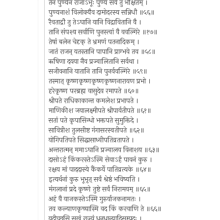
तेन पुण्येन राजाऽभूः पुण्यं सर्वं तु भक्षितम् ।
पुण्यनाशं विलोक्यैव दामोदरस्य सन्निधौ ॥५६॥
रैवताद्रौ तु तेऽघानि यानि विद्रावितानि वै ।
तानि संपश्य सर्वाणि पुनस्त्वां वै ववल्गिरे ॥१७॥
तेषां बलेन चेदृक् ते भ्रमणं पतनादिकम् ।
जातं राजन् यतस्तानि पापानि प्राग्भवे तव ॥५८॥
ऋषिणा दयया नैव प्रज्वालितानि सर्वथा ।
सजीवनानि यातानि तानि पुनर्ववल्गिरे ॥५९॥
तस्मात् कृष्णकृष्णकृष्णकृष्णनारायण प्रभो ।
हरेकृष्ण परब्रह्म वासुदेव रमापते ॥६०॥
श्रीपते राधिकाकान्त कमलेश प्रभापते ।
माणिकीश जयालक्ष्मीपते श्रीपार्वतीपते ॥६१॥
सतां पते कृपासिन्धो भक्तपते सुमुक्तिदे ।
सावित्रीश तुलसीष्ट गंगासरस्वतीपते ॥६२॥
योगिपतिपते सिद्धासाध्वीपतिव्रतापते ।
अन्तरात्मन् ममाऽघानि प्रज्वालय विनाशय ॥६३॥
दासोऽहं किंकरस्तेऽस्मि सेवाऽर्हं पावनं कुरु ।
रक्षय मां पाददास्ये कैंकर्ये पातिव्रत्यके ॥६४॥
इत्यर्थनां कुरु भूभृत् सर्वं श्रेष्ठं भविष्यति ।
मंगलानां प्रदे कृष्णे तुष्टे सर्वं निरामयम् ॥६५॥
अहं वै याजकस्तेऽस्मि गुरुर्याजकनामतः ।
तव कल्याणकृच्चास्मि वद किं करवाणि ते ॥६६॥
यदीच्छसि सुखं राज्यं धनधान्यादिसम्पदः ।