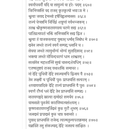
स्वर्गापवर्गौ यदि वा सायुज्यं वा हरेः पदम् ॥६७॥
किमिच्छसि वद राजन् कृतकृत्यो भवाऽत्र मे ।
श्रुत्वा जगाद हेमन्तो हर्षविह्वलमानसः ॥६८॥
राज्यं चेच्छामि निर्विघ्नं शत्रूणां गर्वभञ्जकम् ।
ततश्च श्रीकृष्णनारायणस्य चरणे सदा ॥६९॥
पातिव्रत्यपरां भक्तिं समिच्छामि सदा द्विज ।
श्रुत्वा तं याजकस्त्वाह युक्तान् धर्मान् निबोध मे ॥७०॥
दानेन लभते राज्यं स्वर्गं सम्पद् धनानि च ।
सेवया लभते त्वायुर्भाग्यं भोग्यं सुतादिकान् ॥७१॥
भक्त्या लभते गोविन्दचरणं धाम शाश्वतम् ।
सत्संगेन महाशान्तिं सुखं चानन्दशेवधिम् ॥७२॥
एतच्चतुष्टयं राजन् यथाशक्ति समाचर ।
गां देहि पृथिवीं देहि स्वल्पामपि द्विजाय वै ॥७३॥
तेन लक्ष्मीं च पृथिवीं पुनः प्राप्स्यसि सत्वरम् ।
शय्याछत्रादिकं देहि राज्यं प्राप्स्यसि वै पुनः ॥७४॥
स्वर्णं रौप्यं धनं देहि तेन प्राप्स्यसि सम्पदः ।
नारायणह्रदे स्नात्वा दामोदरं समर्चय ॥७५॥
वामनस्ते पुनर्जयं कारयिष्यत्यसंशयम् ।
कृष्णनारायणमूर्तिदानं कुरु गुरौ शुभम् ॥७६॥
जलदानं प्रपादानं कुरु चात्र वनान्तरे ।
पुत्रान् प्राप्स्यसि राजेन्द्र त्वात्मतुल्यपराक्रमान् ॥७७॥
यन्नास्ति तत्तु संकल्पाद् देहि जलस्य साक्षितः ।