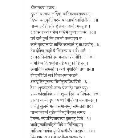
श्रीनारायण उवाच-
श्रूयतां च त्वया लक्ष्मि! पातिव्रत्यपरायणाम् ।
दिव्यां चमत्कृतिं वक्ष्ये पापतापविनाशिनीम् ॥१॥
पाञ्चालदेशे सौराष्ट्रे हेमन्ताख्योऽभवन्नृपः ।
शशास राज्यं धर्मेण पश्चिमे पुण्यलालसः ॥२॥
पूर्वं दानं कृतं तेन रत्नानां कनकस्य च ।
जलं मूल्यात्मकं नास्ति जलदानं तु नाऽकरोत् ॥३॥
तेन दोषेण राज्ञो वै लिप्तस्य च शनैः शनैः ।
सम्पद्धानिर्जायते स्म गजाश्वा रोगपीडिताः ॥४॥
गोमहिष्यादि यच्छ्रेष्ठं नष्टं पशुधनं हि तत् ।
अजाविकं समस्तं च वन्यं मृगादिकं तथा ॥५॥
रोगप्रपीडितं सर्वं विनाशमगमच्छनैः ।
अनावृष्टिरभूत्तस्य निर्मानुष्यविधायिनी ॥६॥
देशः शुष्कस्ततो जातः प्रजा देशान्तरं ययुः ।
राज्यकोशादिकं जातं शून्यं रिक्तं च निर्बलम् ॥७॥
ज्ञात्वा त्वन्ये नृपाः पञ्च मिलित्वा यानमाचरन् ।
तं जेतुं सुलभं मत्वा समाजग्मुः समन्ततः ॥८॥
पाञ्चालराजं युद्धेन जिग्युर्निन्युश्च सम्पदः ।
हेमन्तः स्वपतिव्रतापत्न्या युक्तस्तु रैवते ॥९॥
धात्रीभृत्यादिसहितो विवेश गिरिगह्वरम् ।
मानिन्या भार्यया युक्तो वन्यैर्यात्रां चरन्नृपः ॥१०॥
चिन्तयामास बहुधा बदरीजम्ब्वरण्यके ।