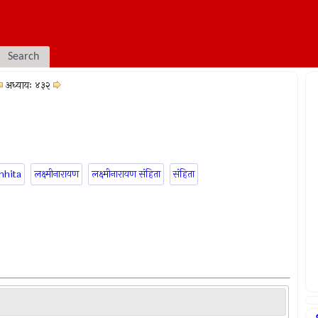
Search
अध्यायः ४३२
mhita
लक्ष्मीनारायण
लक्ष्मीनारायण संहिता
संहिता