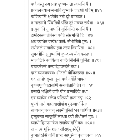
कर्षणस्तु तदा प्राह कृष्णनाम्ना त्वघानि वै ।
प्रज्वलन्त्याजन्मजानि युष्माकं तादृशी गतिम् ॥४५॥
करिष्यामि क्षणेनैव ततो दूरं प्रगच्छत ।
न मत्साम्ये स्थितिर्वोऽस्ति दूरं गच्छत सर्वथा ॥४६॥
इत्युक्तानि तु पापानि मूर्तिमन्ति गतानि वै ।
दामोदरस्य तीर्थस्य पर्वते संभ्रमन्ति हि ॥४७॥
अथ व्याधेन वन्यैश्च फलैः संभोजितो गुरुः ।
सरोजलं समानीय तृषा तस्य निवारिता ॥४८॥
सुगन्धीनि सुपुष्पाणि कुन्दान्यानीय यत्नतः ।
मालादिकं रचयित्वा कण्ठे शिरसि पूजितः ॥४९॥
पादावनेजनं तस्य देहावमर्दनं तथा ।
कृतं व्यजनपवनः शीतलो वीजितस्तदा ॥५०॥
एवं साधोः कृता पूजा कर्षणर्षेर्हि भावतः ।
कृष्णपूजोपहाराणि समानीतानि तेन च ॥५१॥
प्रसादो भक्षितो वारि पीतं प्रासादिकं तथा ।
एवं व्याधेन भक्तेन परिचर्या कृता तदा ॥५२॥
पुण्यं जातं महत्तत्राशीर्वादा गुरुणाऽर्पिताः ।
राज्यवान् धनवान् लक्ष्मीपूरितो भव पार्थिव! ॥५३॥
इत्युक्त्वा सत्कृतिं लब्ध्वा ययौ तीर्थान्तरं गुरुः ।
व्याधो हिमप्रभावेण रात्रावेव मृतिं गतः ॥५४॥
स च त्वं भूरियशसः सौराष्ट्रनृपतेर्गृहे ।
कुमारोऽसि जनिं प्राप्तः साधुसेवा कृता त्वया ॥५५॥