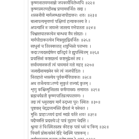
कृष्णनारायणनाम्नो जपकार्यविरोध्यपि ॥२२॥
कृष्णस्मरणहीनश्च प्रणामवर्जितः सदा ।
शस्त्रजीवी मार्गलब्धप्रजापीडाकरः शठः ॥२३॥
बालापत्यमृगाणां पक्षिणां हत्याकरस्य ते ।
अपत्यानि न जायन्ते जातस्य गर्भपातता ॥२४॥
विश्वासघातकत्वेन बान्धवा नैव सोदराः ।
मार्गपीडाकरत्वेन मित्रसुहृद्विवर्जितः ॥२५॥
साधूनां च तिरस्कारात् शत्रुभिस्ते पराभवः ।
कदाऽप्यदत्तदोषेण दारिद्र्यं ते ह्युपस्थितम् ॥२६॥
प्रवासिनां कष्टदस्त्वं कष्टमुद्वेजनं तव ।
सर्वावमानकर्ता त्वं चावमानं गतो महत् ॥२७॥
जलादीनामदानेन वने त्वं जलपीडितः ।
निराहारो भवस्येव पूर्वकर्मविपाकतः ॥२८॥
अथ राजँत्वयाऽरण्ये सुकृतं राज्यदं कृतम् ।
शृणु कश्चिन्मुनिस्तत्र कर्षणाख्यः समागतः ॥२९॥
ब्रह्मचर्यव्रती कृष्णपातिव्रत्यपरायणः ।
तदा त्वं धनुरादाय मार्गं रुद्ध्वा पुरः स्थितः ॥३०॥
पृष्टवान् चेद्द्रव्यमस्ति दीयतां मे वनेचर! ।
मुनिः प्राहाऽव्ययं द्रव्यं मदग्रे वर्तते शठ! ॥३१॥
यदीच्छसि प्रदास्येऽहं पात्रं गृहाण चेदसि ।
श्रुत्वा तं विःस्मितस्तत्र कीदृक् पात्रं धनं च किम् ॥३२॥
विचार्यं प्रोक्तवानेनं देहि चेदस्मि पात्रकम् ।