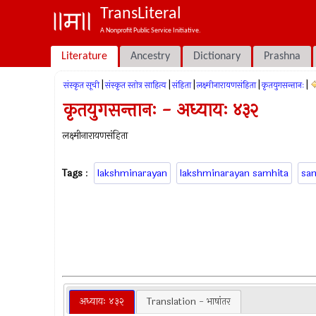
TransLiteral
A Nonprofit Public Service Initiative.
Literature
Ancestry
Dictionary
Prashna
|
|
|
|
|
संस्कृत सूची
संस्कृत स्तोत्र साहित्य
संहिता
लक्ष्मीनारायणसंहिता
कृतयुगसन्तानः
कृतयुगसन्तानः - अध्यायः ४३२
लक्ष्मीनारायणसंहिता
Tags
:
lakshminarayan
lakshminarayan samhita
sa
अध्यायः ४३२
Translation - भाषांतर