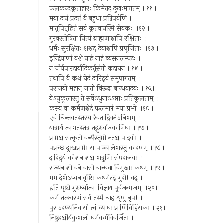
फलकन्दकृताहारः किमेतद् दुखःमागतम् ॥११॥
मया दानं प्रदत्तं वै बहुधा प्रतिपर्वणि ।
मातृपितृहितं सर्वं कृतवानस्मि सेवकः ॥१२॥
गुरवस्तोषिता नित्यं ब्राह्मणाश्चापि रक्षिताः ।
धर्मः सुरक्षितः शश्वद् देवाश्चापि प्रपूजिताः ॥१३॥
इन्द्रियाणां वशे नाहं नाहं व्यसनलम्पटः ।
न चौर्यपारदार्यादिकर्तृसंगी कदाचन ॥१४॥
तथापि वै कथं चेदं दारिद्र्यं समुपागतम् ।
पराजयो महान् जातो विरुद्धा बान्धवादयः ॥१५॥
येऽनुकूलास्तु ते सर्वेऽधुनाऽऽप्ताः प्रतिकूलताम् ।
कस्य वा कर्मणश्चेदं फलमाप्तं मया प्रभो ॥१६॥
एवं चिन्तयतस्तस्य रैवताद्रिवनेऽनिशम् ।
यात्रार्थं त्वागतस्तत्र तद्गुरुर्याजकाभिधः ॥१७॥
प्राप्तश्च सत्कृतो वन्यैस्तृप्तो नतश्च पादयोः ।
पप्रच्छ दुःखप्राप्तेः स पाञ्चालेशस्तु कारणम् ॥१८॥
दारिद्र्यं कोशनाशश्च शत्रुभिः संपराजयः ।
राज्यनाशो वने वासो बान्धवा विमुखाः कथम् ॥१९॥
मम देशेऽप्यनावृष्टिः कथमेतद् गुरो! वद् ।
इति पृष्टो गुरुर्ध्यात्वा विज्ञाय पूर्वजन्मजम् ॥२०॥
कर्म तत्कारणं सर्वं तस्मै चाह शृणु नृप! ।
पुराऽरण्यनिवासी त्वं व्याधः प्राणिविहिंसकः ॥२१॥
निष्ठुरश्चौर्यकुशलो धर्मकर्मविवर्जितः ।