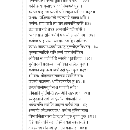
कर्षणस्तस्य वचसा तुतोष प्राह रे शठ! ॥३३॥
कति हत्या कृताश्चात्र वद निष्कपटं पुरा ।
व्याधः प्राह मयाऽरण्ये पारे सहस्र घातिताः ॥३४॥
पशवः. पक्षिणश्चान्ये स्वल्पा वै मानवा अपि ।
कर्षणः प्राह पापी त्वं पापक्षालनमिच्छसि ॥३५॥
तदा पापान्यहं तेऽत्र क्षालयामि यदीच्छसि ।
व्याधः प्राह समिच्छामि पापानां क्षालनं मम ॥३६॥
कर्षणः प्राह प्रथमं स्नात्वाऽऽयाहि मदान्तिके ।
व्याधः स्नात्वाऽऽययौ पश्चात् तुलसीदलमिश्रतम् ॥३७॥
कृष्णप्रासादिकं वारि तस्मै पानार्थमर्पितम् ।
अपिबत् स जलं शिष्टं मस्तके धृतवाँस्ततः ॥३८॥
गुरोश्चरणौ प्रक्षाल्याऽप्यपिबत् सलिलं पुनः ।
कर्षणेन तदा तस्य कर्णे दक्षे पुनः पुनः ॥३९॥
ओं नमः श्रीकृष्णनारायणाय स्वामिने नमः ।
वारत्रयं महामन्त्रः श्रावितस्तावदेव तु ॥४०॥
तच्छरीरालोमकूपेभ्यश्च पापानि सर्वशः ।
निर्गतानि मूर्तिमन्ति हत्यादीनि सहस्रशः ॥४१॥
रुरुदुस्तानि सर्वाणि दीनानि विकृतानि च ।
भयंकराणि सर्वाणि प्राहुस्तं कर्षणं तदा ॥४२॥
अस्माकं कोऽस्त्यपराधः कथं च मुनिना त्वया ।
निष्कासितान्यस्य देहाद् दयां कुरु कृपां कुरु ॥४३॥
देहि वासं त्वयि यद्वा तस्मिन् यद्वा स्थलान्तरे ।
अवश्यमेव भोक्तव्यं कृतं तेन वनान्तरे ॥४४॥