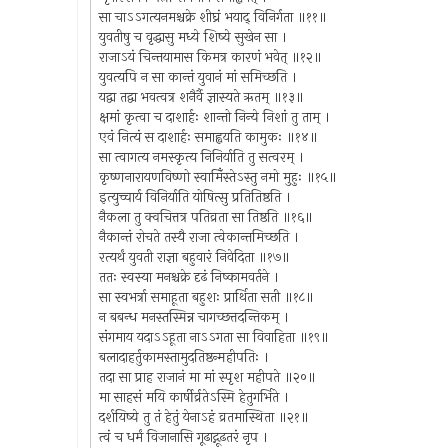
सा चाऽऽगत्यनमश्चक्रे शीघ्रं भयाद् विनिर्गता ॥११॥
युवतीषु च वृद्धासु मध्ये शिष्ये सुखेन सा ।
राजाऽयं चिन्तयामास किमत्र कारणं भवेत् ॥१२॥
युवत्यपि न सा कान्तं युवानं मां समिच्छति ।
यद्वा तद्वा भवत्वत्र शनैर्वै ज्ञास्यते ऋतम् ॥१३॥
क्षमां कृत्वा च दाशार्हः शान्तो निन्ये निशां तु ताम् ।
एवं नित्यं स दाशार्हः समाह्वयति कामुकः ॥१४॥
सा त्वागत्य नमस्कृत्य निनिर्याति तु सत्वरम् ।
कृष्णनारायणविष्णो स्वामिँस्तेऽस्तु नमो मुहुः ॥१५॥
इत्युच्चार्य विनिर्याति योषित्सु प्रतितिष्ठति ।
नैकला तु क्वचित्तत्र पतिव्रता सा तिष्ठति ॥१६॥
नैकान्तं रोचते तस्यै राजा त्वेकान्तमिच्छति ।
रत्यर्थं युवती राज्ञा बहुवारं निवेदिता ॥१७॥
ततः स्वस्या मनश्चक्रे दृढं निष्कामवर्तने ।
सा स्वभर्त्रा समाहूता बहुशः प्रार्थिता सती ॥१८॥
न बबन्ध मनस्तस्मिन्न चागच्छत्तदन्तिकम् ।
संगमाय यदाऽऽहूता नाऽऽगता सा विवाहिता ॥१९॥
बलादाहर्तुकामस्तामुदतिष्ठन्महीपतिः ।
तदा सा प्राह राजानं मा मां स्पृश महीपते ॥२०॥
मा साहसं मयि कार्षीर्व्रतेऽस्मि हेतुगर्भिते ।
दर्शयिष्ये तु तं हेतुं येनाऽहं व्रतमास्थिता ॥२१॥
त्वं च धर्मं विजानासि गूढाद्गूढतरं नृप ।