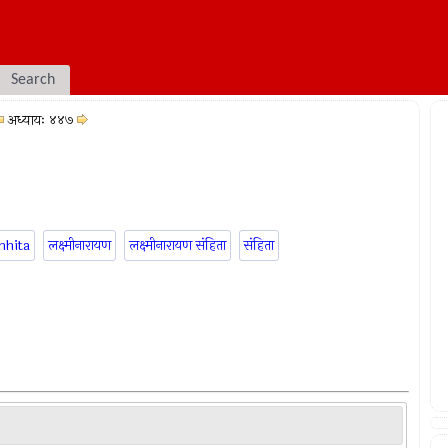
Search
अध्यायः ४४७
mhita
लक्ष्मीनारायण
लक्ष्मीनारायण संहिता
संहिता