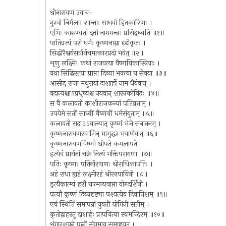
श्रीनारायण उवाच-
गुरवो निर्मलाः शान्ताः साधवो हितकारिणः ।
एभिः कारुण्यतो दत्तो नाममन्त्रः प्रसिद्ध्यति ॥१॥
पातिव्रत्यं परो धर्मः कृष्णनाम्ना दृढीकृतः ।
सिद्धीरैश्वर्यसर्वार्थचमत्कारप्रदो भवेत् ॥२॥
शृणु लक्ष्मि! कथां राजवत्या वैष्णविकास्त्रियाः ।
यथा सिद्धिस्तया प्राप्ता दिव्या भक्त्या च सेवया ॥३॥
आसीद् राजा मथुरायां दाशार्हो नाम धैर्यवान् ।
वदान्यश्चाऽप्रधृष्यश्च नयवान् शास्त्रकोविदः ॥४॥
स वै कलावती काशीराजकन्यां पतिव्रताम् ।
उपयेमे सतीं साध्वीं वैष्णवीं धर्मसंयुताम् ॥५॥
कलावती सदाऽऽबाल्यात् कृष्णं भेजे सनातनम् ।
कृष्णनारायणस्वामिन् मामुद्धर भवार्णवात् ॥६॥
कृष्णनारायणविष्णो श्रीपते कमलापते ।
इत्येवं प्रार्थनां चक्रे नित्यं भक्तिपरायणा ॥७॥
पतिः कृष्णः पतिर्नारायणः श्रीराधिकापतिः ।
अहं राधा ह्यहं लक्ष्मीरहं श्रीरनपायिनी ॥८॥
इत्यैकात्म्यं हरौ चात्मन्यवाप्ता योगदर्शिनी ।
पत्यौ कृष्णं दिव्यदृष्ट्या पश्यत्येव दिवानिशम् ॥९॥
एवं स्थितिं समापन्नां युवतीं योगिनीं सतीम् ।
कृतोद्वाहस्तु दाशार्हः प्रापयित्वा स्वमन्दिरम् ॥१०॥
शृंगारशयने पत्नीं संगमाय समाह्वयत् ।