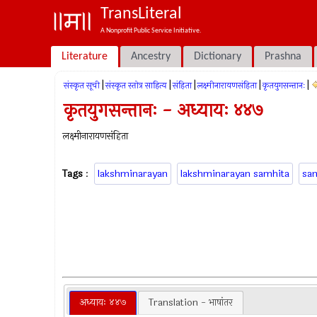
TransLiteral
A Nonprofit Public Service Initiative.
Literature
Ancestry
Dictionary
Prashna
|
|
|
|
|
संस्कृत सूची
संस्कृत स्तोत्र साहित्य
संहिता
लक्ष्मीनारायणसंहिता
कृतयुगसन्तानः
कृतयुगसन्तानः - अध्यायः ४४७
लक्ष्मीनारायणसंहिता
Tags
:
lakshminarayan
lakshminarayan samhita
sa
अध्यायः ४४७
Translation - भाषांतर