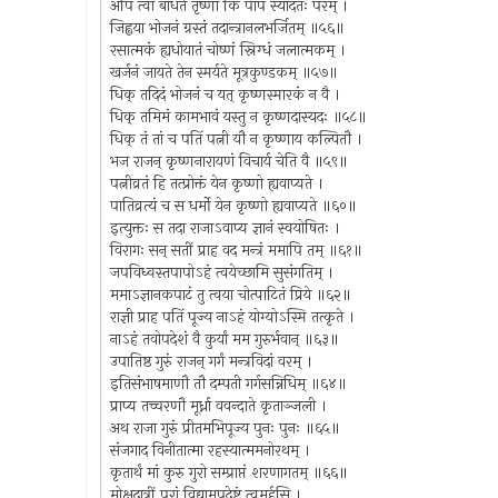
अपि त्वां बाधते तृष्णा किं पापं स्यादतः परम् ।
जिह्वया भोजनं ग्रस्तं तदान्त्रानलभर्जितम् ॥५६॥
रसात्मकं ह्यधोयातं चोष्णं स्निग्धं जलात्मकम् ।
खर्जनं जायते तेन स्मर्यते मूत्रकुण्डकम् ॥५७॥
धिक् तदिदं भोजनं च यत् कृष्णस्मारकं न वै ।
धिक् तमिमं कामभावं यस्तु न कृष्णदास्यदः ॥५८॥
धिक् तं तां च पतिं पत्नी यौ न कृष्णाय कल्पितौ ।
भज राजन् कृष्णनारायणं विचार्य चेति वै ॥५९॥
पत्नीव्रतं हि तत्प्रोक्तं येन कृष्णो ह्यवाप्यते ।
पातिव्रत्यं च स धर्मो येन कृष्णो ह्यवाप्यते ॥६०॥
इत्युक्तः स तदा राजाऽवाप्य ज्ञानं स्वयोषितः ।
विरागः सन् सतीं प्राह वद मन्त्रं ममापि तम् ॥६१॥
जपविध्वस्तपापोऽहं त्वयेच्छामि सुसंगतिम् ।
ममाऽज्ञानकपाटं तु त्वया चोत्पाटितं प्रिये ॥६२॥
राज्ञी प्राह पतिं पूज्य नाऽहं योग्योऽस्मि तत्कृते ।
नाऽहं तवोपदेशं वै कुर्यां मम गुरुर्भवान् ॥६३॥
उपातिष्ठ गुरुं राजन् गर्गं मन्त्रविदां वरम् ।
इतिसंभाषमाणौ तौ दम्पती गर्गसन्निधिम् ॥६४॥
प्राप्य तच्चरणौ मूर्ध्ना ववन्दाते कृताञ्जली ।
अथ राजा गुरुं प्रीतमभिपूज्य पुनः पुनः ॥६५॥
संजगाद विनीतात्मा रहस्यात्ममनोरथम् ।
कृतार्थं मां कुरु गुरो सम्प्राप्तं शरणागतम् ॥६६॥
मोक्षदात्रीं परां विद्यामुपदेष्टुं त्वमर्हसि ।