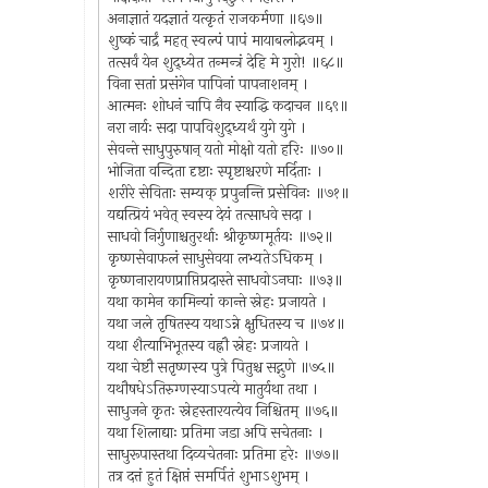
अनाज्ञातं यदज्ञातं यत्कृतं राजकर्मणा ॥६७॥
शुष्कं चार्द्रं महत् स्वल्पं पापं मायाबलोद्भवम् ।
तत्सर्वं येन शुद्ध्येत तन्मन्त्रं देहि मे गुरो! ॥६८॥
विना सतां प्रसंगेन पापिनां पापनाशनम् ।
आत्मनः शोधनं चापि नैव स्याद्धि कदाचन ॥६९॥
नरा नार्यः सदा पापविशुद्ध्यर्थं युगे युगे ।
सेवन्ते साधुपुरुषान् यतो मोक्षो यतो हरिः ॥७०॥
भोजिता वन्दिता दृष्टाः स्पृष्टाश्चरणे मर्दिताः ।
शरीरे सेविताः सम्यक् प्रपुनन्ति प्रसेविनः ॥७१॥
यद्यत्प्रियं भवेत् स्वस्य देयं तत्साधवे सदा ।
साधवो निर्गुणाश्चतुरर्थाः श्रीकृष्णमूर्तयः ॥७२॥
कृष्णसेवाफलं साधुसेवया लभ्यतेऽधिकम् ।
कृष्णनारायणप्राप्तिप्रदास्ते साधवोऽनघाः ॥७३॥
यथा कामेन कामिन्यां कान्ते स्नेहः प्रजायते ।
यथा जले तृषितस्य यथाऽन्ने क्षुधितस्य च ॥७४॥
यथा शैत्याभिभूतस्य वह्नौ स्नेहः प्रजायते ।
यथा चेष्टौ सतृष्णस्य पुत्रे पितुश्च सद्गुणे ॥७५॥
यथौषधेऽतिरुग्णस्याऽपत्ये मातुर्यथा तथा ।
साधुजने कृतः स्नेहस्तारयत्येव निश्चितम् ॥७६॥
यथा शिलाद्याः प्रतिमा जडा अपि सचेतनाः ।
साधुरूपास्तथा दिव्यचेतनाः प्रतिमा हरेः ॥७७॥
तत्र दत्तं हुतं क्षिप्तं समर्पितं शुभाऽशुभम् ।