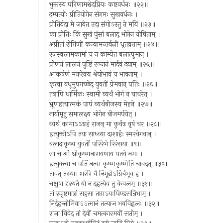
भुक्तस्य परिणामश्चेदप्रियः कष्टवर्धनः ॥२२॥
दम्पत्योः प्रीतियोगेन संगमः सुखवर्धनः ।
प्रीतिर्यदा मे जायेत तदा संगोऽस्तु ते मयि ॥२३॥
का प्रीतिः किं सुखं पुंसां बलाद् भोगेन योषिताम् ।
अप्रीतां रोगिणीं कन्यामन्तर्वत्नीं धृतव्रताम् ॥२४॥
रजस्वलामकामां च न काम्येत बलात्पुमान् ।
प्रीणनं लालनं पुष्टिं रञ्जनं मार्दवं दयाम् ॥२५॥
आकर्षणं मनऐक्य श्रेयोभावं च भावनाम् ।
कृत्वा वधूमुपगच्छेद् युवतीं प्रेमवान् पतिः ॥२६॥
तत्रापि धार्मिकः स्वामी व्यर्थं भोगं न चाचरेत् ।
भ्रूणहत्यात्मकं पापं व्यर्थबीजस्य मेहने ॥२७॥
नार्यामृतु समालक्ष्य भोगेन बीजमर्पयेत् ।
व्यर्थं कामाऽऽग्रहं राजन् मा कुर्वत्र वृषं चर ॥२८॥
इत्युक्तोऽपि तया साध्व्या दाशार्हः स्मरवेगवान् ।
बलादाकृष्य युवतीं परिरेभे रिरंसया ॥९॥
सा च ओं श्रीकृष्णनारायणाय पतये नमः ।
इत्युक्त्वा च पतिं नत्वा कृष्णकृष्णेति चावदत् ॥३०॥
तावत् तस्याः शरीरे वै निगूढोऽग्निर्बभूव ह ।
चक्षुषा दृश्यते यो न दहत्येव तु केवलम् ॥३१॥
तां स्पृष्टमात्रां सहसा तप्ताऽयःपिण्डसन्निभाम् ।
निर्दहन्तीमिवाऽऽत्मानं तत्याज भयविह्वलः ॥३२॥
राजा विवेद तां देवीं चमत्कारमयीं सतीम् ।