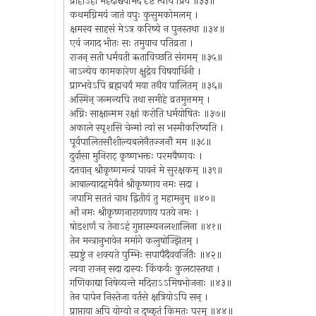
प्राहाऽहो महदाश्चर्यमिदं दृष्टं त्वयि प्रिये ॥३३॥
कथमग्निमयं जातं वपुः कुसुमकोमलम् ।
क्षमस्व साहसं मेऽत्र करिष्ये न पुनस्तथा ॥३४॥
एवं जगाद भीतः सः तमुवाच पतिव्रता ।
राजन् सती धर्मवती ऋताविच्छति संगमम् ॥३५॥
नाऽन्येव कामकारेण क्षुद्रेव विषयार्थिनी ।
प्राग्भवेऽपि ब्रह्मचर्यं मया तथैव पालितम् ॥३६॥
अस्मिन् जन्मन्यपि तथा समीहे व्रतमुत्तमम् ।
अग्निः साक्षान्मम रक्षां करोति धर्मयोषितः ॥३७॥
अकाले स्पृशसि चेन्मां त्वां स भस्मीकरिष्यति ।
पूर्वपालितसौशील्यबलेनैतज्जनौ मम ॥३८॥
दुर्वासा मुनिराट् कृष्णभक्तः परमवैष्णवः ।
दत्तवान् श्रीकृष्णमन्त्रं पावनं मे सुरक्षकम् ॥३९॥
आबाल्यादहमेवैनं श्रीकृष्णाय नमः सदा ।
जपामि सततं चाथ द्वितीयं तु महामनुम् ॥४०॥
ओं नमः श्रीकृष्णनारायणाय पतये नमः ।
षोडशर्णं च तेनाऽहं गुप्तास्म्यनलशालिना ॥४१॥
तेन मन्त्रानुभावेन ममांगे कलुषोज्झितम् ।
स्प्रष्टुं न शक्यते पुम्भिः सपापैदैववर्जितैः ॥४२॥
त्वया राजन् सदा दास्यः किंकर्यः कुलटास्तथा ।
गणिकाद्या निषेव्यन्ते मदिराऽऽमिषभोजनाः ॥४३॥
तेन पापेन निस्तेजा वर्तसे क्षत्रियोऽपि सन् ।
प्राप्ताया अपि योग्यो न दुष्कृतं किमतः परम् ॥४४॥