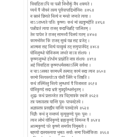
विवाहिताऽपि या पत्नी निर्भोक्तुं नैव शक्यते ।
व्यर्थं वै जीवनं तस्य पूर्वपापाद्रिभोगिनः ॥४५॥
न स्नानं क्रियते नित्यं न मन्त्रो जप्यते त्वया ।
नाऽऽराध्यते पतिः कृष्णः कथं मां स्प्रष्टुमर्हति ॥४६॥
पत्नीव्रतं त्वया राजन् कदाचिन्नहि पालितम् ।
तेन पापेन ते राजन् सामर्थ्यं विलयं गतम् ॥४७॥
कामभोगेन किं राजन् सुखं यन्न सह व्रजेत् ।
आत्मना सह नित्यं यत्सुखं तत् समुपार्जयेत् ॥४८॥
योनिलुब्धो योनिजन्म लभते नाऽत्र संशयः ।
कृष्णलुब्धो हरेर्धाम प्राप्नोति नात्र संशयः ॥४९॥
अहं विवाहिता कृष्णधर्मसक्ताऽस्मि सर्वथा ।
न चाऽऽसक्ता कामधर्मे तस्मात् कामं सदा त्यज ॥५०॥
कामो निरयरूपोऽत्र योनौ लिंगे च तिष्ठति ।
कथं तस्मिंस्तु निरये लुब्धव्यं वै विजानता ॥५१॥
योनिकुण्डं सदा भ्रष्टं मूत्रदुर्गन्धसंभृतम् ।
शुद्धः कथं प्रसज्जेत तत्र विट्मात्रके स्थले ॥५२॥
तत्र पक्तास्तत्र यान्ति पुनः पाचनहेतवे ।
अज्ञास्तत्र प्रसह्यैव यान्ति पतनहेतवे ॥५२॥
विज्ञैः कथं नु गन्तव्यं मृत्युकुण्डे पुनः पुनः ।
त्यज लोभं योनिकुण्डे ब्रह्मकुण्डे निमज्ज वै ॥५४॥
आत्मकुण्डं परे कृष्णे समर्पय विमुक्तये ।
बह्व्यो दास्यस्त्वया भुक्ताः सर्वाः समा विलोकिताः ॥५५॥