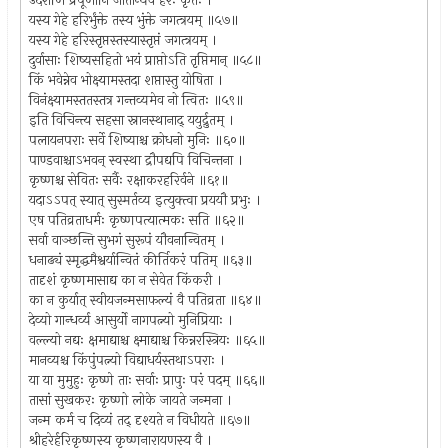
उदराणि प्रपूर्णानि जातान्येव हरेः कृतेः ।
यस्य गेहे हरिर्भुंक्ते तस्य भुंक्ते जगत्त्रयम् ॥५७॥
यस्य गेहे हरिस्तृप्तस्तस्यास्तृप्तं जगत्त्रयम् ।
दुर्वासाः शिष्यसहितो भयं प्राप्तोऽति तृप्तिमान् ॥५८॥
किं भवेन्नेव भोक्ष्यामस्तदा शप्तास्तु योषिता ।
विनंक्ष्यामस्ततस्तत्र गन्तव्यमेव नो त्वितः ॥५९॥
इति विचिन्त्य सहसा स्नानस्थानाद् ययुर्द्रुतम् ।
पलायनपराः सर्वे शिष्याश्च क्रोधनो मुनिः ॥६०॥
पाण्डवाश्चाऽभवन् स्वस्था द्रौपद्यपि विचिन्तना ।
कृष्णश्च सेवितः सर्वैः रक्षाकरहरिर्वने ॥६१॥
यदाऽऽपत् स्यात् सुस्मर्तव्य इत्युक्त्वा प्रययौ प्रभुः ।
एष पतिव्रताधर्मः कृष्णपत्यात्मकः सति ॥६२॥
सर्वा वाञ्छन्ति सुभगं सुरूपं यौवनान्वितम् ।
धनाढ्यं स्मृद्धमैश्वर्यान्वितं कीर्तिकरं पतिम् ॥६३॥
तादृशं कृष्णमासाद्य का न सेवेत किंकरी ।
का न कुर्यात् स्वीयजन्मसाफल्यं वै पतिव्रता ॥६४॥
देव्यो गान्धर्व्य आसुर्यो नागपत्न्यो मुनिप्रियाः ।
वल्ल्यो नद्यः क्षमाद्याश्च क्ष्माद्याश्च किन्नरस्त्रियः ॥६५॥
मानव्यश्च किंपुंपत्न्यो विद्याधर्यस्तथाऽपराः ।
या या मुमुहुः कृष्णे ताः सर्वाः प्रापुः परं पदम् ॥६६॥
तासां सुखकरः कृष्णो लोके जायते जन्मना ।
जन्म कर्म च दिव्यं तद् दृश्यते न विधीयते ॥६७॥
श्रीहरेर्हरिकृष्णस्य कृष्णनारायणस्य वै ।