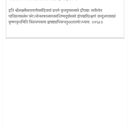
इति श्रीलक्ष्मीनारायणीयसंहितायां प्रथमे कृतयुगसन्ताने द्रौपद्याः सतीत्वेन
पातिव्रत्यबलेन वनेऽभोजनकालागतसशिष्यदुर्वाससो द्रोपद्यादिरक्षणं तान्दूलपत्रादनं
कृष्णकृतमिति निरूपणनामा द्वाषष्ट्यधिकचतुश्शततमोऽध्यायः ॥४६२॥