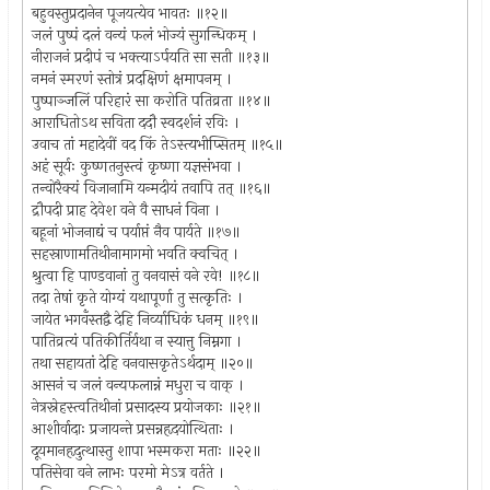
बहुवस्तुप्रदानेन पूजयत्येव भावतः ॥१२॥
जलं पुष्पं दलं वन्यं फलं भोज्यं सुगन्धिकम् ।
नीराजनं प्रदीपं च भक्त्याऽर्पयति सा सती ॥१३॥
नमनं स्मरणं स्तोत्रं प्रदक्षिणं क्षमापनम् ।
पुष्पाञ्जलिं परिहारं सा करोति पतिव्रता ॥१४॥
आराधितोऽथ सविता ददौ स्वदर्शनं रविः ।
उवाच तां महादेवीं वद किं तेऽस्त्यभीप्सितम् ॥१५॥
अहं सूर्यः कुष्णतनुस्त्वं कृष्णा यज्ञसंभवा ।
तन्वोरैक्यं विजानामि यन्मदीयं तवापि तत् ॥१६॥
द्रौपदी प्राह देवेश वने वै साधनं विना ।
बहूनां भोजनाद्यं च पर्याप्तं नैव पार्यते ॥१७॥
सहस्राणामतिथीनामागमो भवति क्वचित् ।
श्रुत्वा हि पाण्डवानां तु वनवासं वने रवे! ॥१८॥
तदा तेषां कृते योग्यं यथापूर्णा तु सत्कृतिः ।
जायेत भगवँस्तद्वै देहि निर्व्याधिकं धनम् ॥१९॥
पातिव्रत्यं पतिकीर्तिर्यथा न स्यात्तु निम्नगा ।
तथा सहायतां देहि वनवासकृतेऽर्थदाम् ॥२०॥
आसनं च जलं वन्यफलान्नं मधुरा च वाक् ।
नेत्रस्नेहस्त्वतिथीनां प्रसादस्य प्रयोजकाः ॥२१॥
आशीर्वादाः प्रजायन्ते प्रसन्नहृदयोत्थिताः ।
दूयमानहृदुत्थास्तु शापा भस्मकरा मताः ॥२२॥
पतिसेवा वने लाभः परमो मेऽत्र वर्तते ।