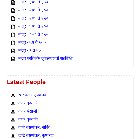
मन्त्र - ३०१ ते ३५०
मन्त्र - २५१ ते ३००
मन्त्र - २०१ ते २५०
मन्त्र - १५१ ते २००
मन्त्र - १०१ ते १५०
मन्त्र - ५१ ते १००
मन्त्र - १ ते ५०
मन्त्र प्रतिलोम दुर्गासप्तशती पाठविधिः
Latest People
खटावकर, कृष्णराव
कंक, कृष्णाजी
कंक, येसाजी
कंक, कृष्णजी
काळे बसणीकर, गोविंद
काळे बसणीकर, कृष्णराव