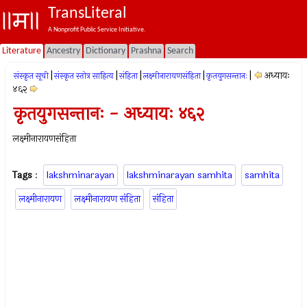
TransLiteral
A Nonprofit Public Service Initiative.
Literature
Ancestry
Dictionary
Prashna
Search
|
|
|
|
|
अध्यायः
संस्कृत सूची
संस्कृत स्तोत्र साहित्य
संहिता
लक्ष्मीनारायणसंहिता
कृतयुगसन्तानः
४६२
कृतयुगसन्तानः - अध्यायः ४६२
लक्ष्मीनारायणसंहिता
Tags
:
lakshminarayan
lakshminarayan samhita
samhita
लक्ष्मीनारायण
लक्ष्मीनारायण संहिता
संहिता