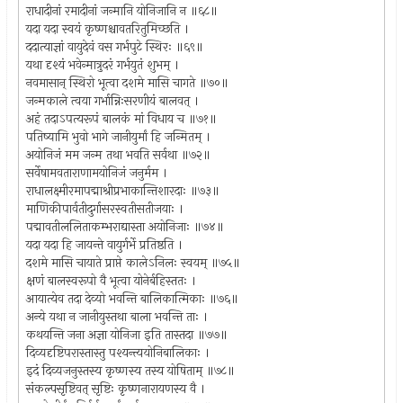
राधादीनां रमादीनां जन्मानि योनिजानि न ॥६८॥
यदा यदा स्वयं कृष्णश्चावतरितुमिच्छति ।
ददात्याज्ञां वायुदेवं वस गर्भपुटे स्थिरः ॥६९॥
यथा दृश्यं भवेन्मात्रुदरं गर्भयुतं शुभम् ।
नवमासान् स्थिरो भूत्वा दशमे मासि चागते ॥७०॥
जन्मकाले त्वया गर्भान्निःसरणीयं बालवत् ।
अहं तदाऽपत्यरूपं बालकं मां विधाय च ॥७१॥
पतिष्यामि भुवो भागे जानीयुर्मां हि जन्मितम् ।
अयोनिजं मम जन्म तथा भवति सर्वथा ॥७२॥
सर्वेषामवताराणामयोनिजं जनुर्मम ।
राधालक्ष्मीरमापद्माश्रीप्रभाकान्तिशारदाः ॥७३॥
माणिकीपार्वतीदुर्गासरस्वतीसतीजयाः ।
पद्मावतीललिताकम्भराद्यास्ता अयोनिजाः ॥७४॥
यदा यदा हि जायन्ते वायुर्गर्भे प्रतिष्ठति ।
दशमे मासि चायाते प्राप्ते कालेऽनिलः स्वयम् ॥७५॥
क्षणं बालस्वरूपो वै भूत्वा योनेर्बहिस्ततः ।
आयात्येव तदा देव्यो भवन्ति बालिकात्मिकाः ॥७६॥
अन्ये यथा न जानीयुस्तथा बाला भवन्ति ताः ।
कथयन्ति जना अज्ञा योनिजा इति तास्तदा ॥७७॥
दिव्यदृष्टिपरास्तास्तु पश्यन्त्ययोनिबालिकाः ।
इदं दिव्यजनुस्तस्य कृष्णस्य तस्य योषिताम् ॥७८॥
संकल्पसृष्टिवत् सृष्टिः कृष्णनारायणस्य वै ।