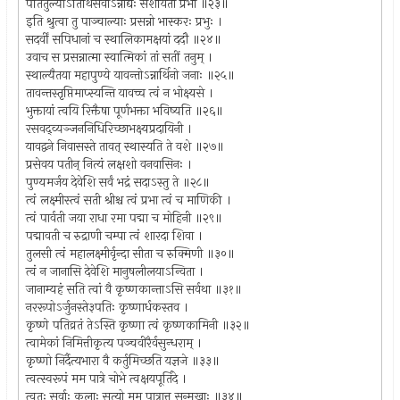
पतितुल्याऽतिथिसेवाऽन्नाद्यैः संशयिता प्रभो ॥२३॥
इति श्रुत्वा तु पाञ्चाल्याः प्रसन्नो भास्करः प्रभुः ।
सदर्वीं सपिधानां च स्थालिकामक्षयां ददौ ॥२४॥
उवाच स प्रसन्नात्मा स्वात्मिकां तां सतीं तनुम् ।
स्थाल्यैतया महापुण्ये यावन्तोऽन्नार्थिनो जनाः ॥२५॥
तावन्तस्तृप्तिमाप्स्यन्ति यावच्च त्वं न भोक्ष्यसे ।
भुक्तायां त्वयि रिक्तैषा पूर्णभक्ता भविष्यति ॥२६॥
रसवद्व्यञ्जननिधिरिच्छाभक्ष्यप्रदायिनी ।
यावद्वने निवासस्ते तावत् स्थास्यति ते वशे ॥२७॥
प्रसेवय पतीन् नित्यं लक्षशो वनवासिनः ।
पुण्यमर्जय देवेशि सर्वं भद्रं सदाऽस्तु ते ॥२८॥
त्वं लक्ष्मीस्त्वं सती श्रीश्च त्वं प्रभा त्वं च माणिकी ।
त्वं पार्वती जया राधा रमा पद्मा च मोहिनी ॥२९॥
पद्मावती च रुद्राणी चम्पा त्वं शारदा शिवा ।
तुलसी त्वं महालक्ष्मीर्वृन्दा सीता च रुक्मिणी ॥३०॥
त्वं न जानासि देवेशि मानुषलीलयाऽन्विता ।
जानाम्यहं सति त्वां वै कृष्णकान्ताऽसि सर्वथा ॥३१॥
नररूपोऽर्जुनस्ते३पतिः कृष्णार्धकस्तव ।
कृष्णे पतिव्रतं तेऽस्ति कृष्णा त्वं कृष्णकामिनी ॥३२॥
त्वामेकां निमित्तीकृत्य पञ्चवीरैर्वसुन्धराम् ।
कृष्णो निर्दैत्यभारा वै कर्तुमिच्छति यज्ञजे ॥३३॥
त्वत्स्वरूपं मम पात्रे चोभे त्वक्षयपूर्तिदे ।
त्वतः सर्वाः कलाः सत्यो मम पात्रात्तु सन्मखाः ॥३४॥