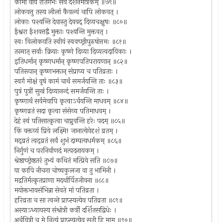
कामो वीर्यं रतिर्गर्भः सर्वं दर्शनमात्रकम् ॥७९॥
लोकवत्तु तस्य लीलां कैवल्यं चापि लोकवत् ।
लोकाः पश्यन्ति देवास्तु देववद् दिव्यचक्षुषः ॥८०॥
ईश्वरा ईशवत्तद्वै मुक्ताः पश्यन्ति मुक्तवत् ।
स्वः विलोकयति स्वीयं स्ववच्छ्रीपुरुषोत्तमः ॥८१॥
तस्मात् सर्वाः क्रियाः कृष्णे दिव्या दिव्यत्वदायिकाः ।
इतिधर्मान् कृष्णधर्मान् कृष्णपतिपरायणान् ॥८२॥
पतिरूपान् कृष्णभक्तान् संप्राप्य च पतिव्रताः ।
स्वर्गं मोक्षं वृषं कामं चार्थं समर्जयन्ति ताः ॥८३॥
पुत्रं पुत्रीं सुखं दिव्यानन्दं समर्जयन्ति ताः ।
कृष्णार्थं सर्वमेवापि कृत्वाऽर्चयन्ति माधवम् ॥८४॥
कृष्णव्रतं सदा कृत्वा संसेव्य पतिमाधवम् ।
देहं स्वं पतिसात्कृत्वा चाप्नुवन्ति हरेः पदम् ॥८५॥
किं वक्तव्यं प्रिये लक्ष्मि! जानात्येवेदृशं व्रतम् ।
मद्व्रतं त्वद्व्रतं सर्वं शुभं दाम्पत्यधर्मकम् ॥८६॥
निर्गुणं च परनिर्वाणदं मत्पदनायकम् ।
श्रेष्ठाच्छ्रेष्ठतरं तुभ्यं कथितं मत्प्रिये सति ॥८७॥
या कापि नीचगा चोच्चकुलजा वा तु भामिनी ।
मद्रतिर्मत्कृतप्राणा मदर्थार्पितजीवना ॥८८॥
मयोक्तभावसंभिन्ना सेवते मां पतिव्रता ।
हरिव्रता च सा त्वन्ते प्राप्स्यत्येव पतिव्रता ॥८९॥
अस्याऽध्यायस्य संश्रोत्री कर्त्री दर्शितसद्विधेः ।
अर्चयित्री च मे नित्यं प्राप्स्यत्येव सती हि माम् ॥९०॥