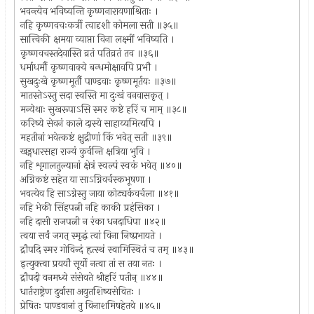
भवन्त्येव भविष्यन्ति कृष्णनारायणाश्रिताः ।
नहि कृष्णवचःकर्त्री त्वादृशी कोमला सती ॥३५॥
सात्त्विकी क्षमया व्याप्ता विना लक्ष्मीं भविष्यति ।
कृष्णवचस्तदेवास्ति व्रतं पतिव्रतं तव ॥३६॥
धर्माधर्मौ कृष्णवाक्ये बन्धमोक्षावपि प्रभौ ।
सुखदुःखे कृष्णमूर्तौ पाण्डवाः कृष्णमूर्तयः ॥३७॥
मातस्तेऽस्तु सदा स्वस्ति मा दुःखं वनवासकृत् ।
मन्येथाः सुखरूपाऽसि स्मर कष्टे हरिं च माम् ॥३८॥
करिष्ये सेवनं काले दास्ये साहाय्यमित्यपि ।
महतीनां भवेत्कष्टं क्षुद्रीणां किं भवेत् सती ॥३९॥
खड्गधारसहा राज्यं कुर्वन्ति क्षत्रिया भुवि ।
नहि शृगालतुल्यानां क्षेत्रं स्वल्पं स्वकं भवेत् ॥४०॥
अग्निकष्टं सहेत या साऽग्निवर्चस्कभूषणा ।
भवत्येव हि साऽग्नेस्तु जाया कोट्यर्कवर्चला ॥४१॥
नहि भेकी सिंहपत्नी नहि काकी प्रहंसिका ।
नहि दासी राजपत्नी न रंका धनदाधिपा ॥४२॥
त्वया सर्वं जगत् स्मृद्धं त्वां विना निष्प्रभायते ।
द्रौपदि स्मर गोविन्दं हृत्स्थं स्वामिस्थितं च तम् ॥४३॥
इत्युक्त्वा प्रययौ सूर्यो नत्वा तां स तया नतः ।
द्रौपदी वनमध्ये संसेवते श्रीहरिं पतीन् ॥४४॥
धार्तराष्ट्रेण दुर्वासा अयुतशिष्यसेवितः ।
प्रेषितः पाण्डवानां तु विनाशमिषहेतवे ॥४५॥