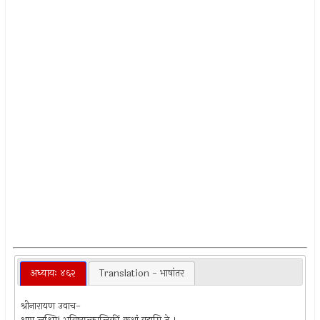
अध्यायः ४६२
Translation - भाषांतर
श्रीनारायण उवाच-