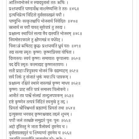
आतिथ्यभोजनं न स्यादयुतानां ततः ऋषिः ।
प्रशप्स्यति पाण्डवाँश्च नाशमेष्यन्ति ते ततः ॥४६॥
इत्यभिप्रेत्य विहितो दुर्वासास्तद्वनं ययौ ।
पाण्डुभिः सत्कृतश्चापि भोजनार्थं निवेदितः ॥४७॥
स्नानार्थं स ययौ यावत् सूर्यपात्रं तु तत्तदा ।
प्रक्षाल्य स्थापितं सत्या नैव दास्यति भोजनम् ॥४८॥
नियमोत्तरकाले तु क्षीणमन्नं न वर्धयेत् ।
विनाऽन्नं ऋषिराट् क्रुद्धः प्रशप्स्यति ध्रुवं यतः ॥४९॥
तदा सत्या स्मृतः कृष्णः कृष्णप्रियया योषिता ।
दिव्यरूपः स्वयं कृष्णः समायातः कृपालयः ॥५०॥
वद देवि स्मृतः कस्मादाह कृष्णनरायणः ।
सती प्राहाऽत्रिपुत्रस्य भोजनं किं ददाम्यहम् ॥५१॥
सर्वं रिक्तं तु संजातं भुक्तं मयाऽपि पात्रकम् ।
प्रक्षाल्य रक्षितं स्थाने नास्त्यन्नं कृष्ण माधव ॥५२॥
कृष्णः प्राह सति पात्रं समानय विलोकये ।
आनीतं तत्र पार्श्वे संलग्नं तान्दूलपत्रकम् ॥५३॥
दृष्टं कृष्णेन तत्पत्रं निहितं स्वमुखे तु तद् ।
प्रियतां श्रीविश्वभर्ता ब्रह्माण्डं प्रियतां तथा ॥५४॥
इत्युक्त्वा भगवान् कृष्णश्चखाद तद्दलं शुभम् ।
पपौ जलं ततश्चक्रे समुद्गारं पुनः पुनः ॥५५॥
अहो तृप्तिस्तु मे जाता त्रैलोक्यं तृप्तमेव च ।
दुर्वासास्तदयुतं च शिष्याणां तृप्तमेव च ॥५६॥