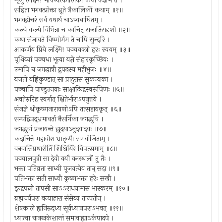
शृणु लक्ष्मि! भविष्यत्कालिकीं कथां वदामि ते ।
सहिता भगवत्प्रोक्ता ब्रूते त्रैकालिकीं कथाम् ॥१॥
भगवद्गोचरं सर्वं यथार्थं चाऽप्यबाधितम् ।
कल्पे कल्पे विभिन्ना च काचित् सजातिसदृशी ॥२॥
कथा संजायते विष्णोर्मम ते चापि सुन्दरि ।
आकर्णय प्रिये लक्ष्मि! पञ्चवक्त्रो हरः स्वयम् ॥३॥
पृथिव्यां पञ्चधा भूत्वा यज्ञे संहारकृच्छिवः ।
उमापि च जगद्धात्री द्रुपदस्य महीभुजः ॥४॥
यजतो वह्निकुण्डात् सा प्रादुरास सुकन्यका ।
पञ्चापि पाण्डुतनयाः साक्षादिन्द्रस्वरूपिणः ॥५॥
अवतेरुरिह स्वर्गात् क्षितेर्भाराऽपनुत्तये ।
संजज्ञे श्रीकृष्णनारायणोऽपि तत्सहायकृत् ॥६॥
सम्पद्विपद्भ्रमावर्ता नैसर्गिका जगद्भुवि ।
जगद्भुवां प्रजायन्ते ह्युदयाऽनुदयादयः ॥७॥
कदाचित्ते महावीरा भ्रातृव्यैः समयोजिताम् ।
वनवासिप्रथारीतिं शिश्रियिरे विपत्समाम् ॥८॥
पञ्चालपुत्री सा देवी ययौ वनस्थलीं तु तैः ।
भक्ता पतिव्रता साध्वी पूजयत्येव तान् सदा ॥९॥
पतिभक्ता सती साध्वी कृष्णभक्ता हरेः सखी ।
इन्द्रपत्नी तापसी साऽऽराधयामास भास्करम् ॥१०॥
ब्रह्मचर्यपरा वन्याहारा संसेव्य तान्पतीन् ।
शेषकाले ह्यनिरुद्ध्य सूर्यध्यानपराऽभवत् ॥११॥
ध्यात्वा चानखकेशान्तं समावाह्याऽर्कपादपे ।